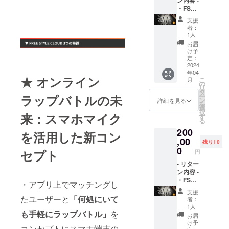
プリ内
ン内容 -
GETし
のコン
・FSC
てくだ
テンツ
リリー
さい！ -
支援
と交換
スパー
リリー
者：
した
ティー
スパー
1人
り、バ
ご招待
ティー
お届
トルに
・アプ
につい
け予
ベット
リ内広
て 開催
定：
したり
告(バト
2024
予定日:
年04
できま
ルの
2023年
★ オンライン
こ
月
す。 ※
ターン
4月頃開
の
リ
換金は
中に表
催予定
タ
ー
ラップバトルの未
できま
示 全バ
場所:東
ン
詳細を見る
を
せん。 -
トルの
京都渋
選
択
来：スマホマイク
リリー
2％前
谷区付
す
る
スパー
後) ・ア
近を予
200
ティー
プリの
定して
を活用した新コン
につい
協賛
,00
いま
残り10
て 開催
ページ
す。
0
セプト
円
予定日:
に貴社
2023年
のロゴ
- リター
4月頃開
を表示
ン内容 -
催予定
(中サイ
・FSC
・アプリ上でマッチングし
場所:東
ズ) ・ア
リリー
支援
京都渋
プリ内
スパー
たユーザーと
「何処にいて
者：
谷区付
協賛
ティー
1人
も手軽にラップバトル」
を
近を予
ページ
ご招待
お届
定して
から貴
・アプ
け予
コンセプトにスマホ端末の