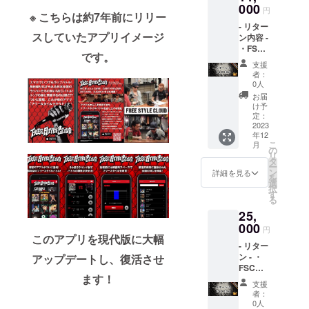
り致し
000
円
※ こちらは約7年前にリリー
ます。
- リター
※ポイン
スしていたアプリイメージ
ン内容 -
トはア
・FSC
プリ内
です。
リリー
のコン
支援
スパー
テンツ
者：
ティー
と交換
0人
ご招待
した
お届
・限定
り、バ
け予
【オリ
トルに
定：
ジナル
2023
ベット
年12
パー
したり
こ
月
カー】
できま
の
リ
白、
す。 ※
タ
ー
黒、グ
換金は
ン
詳細を見る
を
レー の
できま
選
択
いずれ
せん。 -
す
る
か 1枚
リリー
25,
・オリ
スパー
ジナル
000
ティー
円
ステッ
につい
このアプリを現代版に大幅
- リター
カー ・
て 開催
ン - ・
アップデートし、復活させ
お礼の
予定日:
FSCリ
メッ
2023年
ます！
リース
セージ -
4月頃開
支援
パー
リリー
催予定
者：
ティー
スパー
場所:東
0人