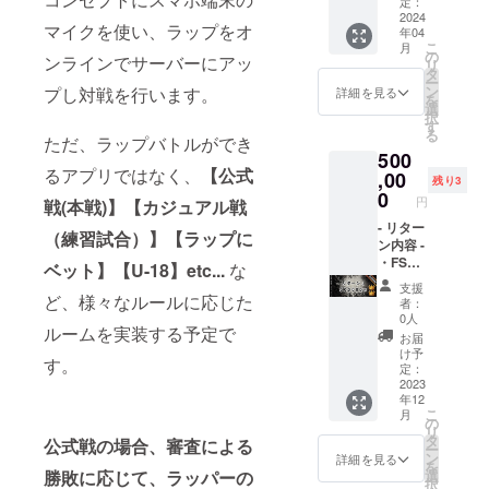
いま
社の
リ内広
定：
す。
Webサ
告(バト
2024
マイクを使い、ラップをオ
年04
イトの
ルの
こ
月
リンク
ターン
の
ンラインでサーバーにアッ
リ
を掲載
中に表
タ
ー
(リンク
示 全バ
ン
プし対戦を行います。
詳細を見る
を
先はア
トルの
選
択
プリ更
5％前
す
る
新時に
後) ・ア
ただ、ラップバトルができ
500
変更可
プリの
るアプリではなく、
【公式
能) ・
協賛
,00
残り3
Youtub
ページ
0
円
戦(本戦)】【カジュアル戦
eチャン
に貴社
ネル動
のロゴ
- リター
（練習試合）】【ラップに
画内の
を表示
ン内容 -
最後に
(大サイ
・FSC
ベット】【U-18】etc...
な
貴社の
ズ) ・ア
リリー
支援
ロゴを
プリ内
スパー
ど、様々なルールに応じた
者：
表示 ※
協賛
ティー
0人
ルームを実装する予定で
ロゴを
ページ
ご招待
お届
表示は
から貴
・アプ
け予
す。
最大2年
社の
リ内広
定：
間を予
Webサ
告(バト
2023
年12
定して
イトへ
ルの
こ
月
いま
リンク
ターン
の
リ
す。 -
を掲載
中に表
タ
公式戦の場合、審査による
ー
リリー
(リンク
示 全バ
ン
詳細を見る
を
スパー
先はア
トルの
勝敗に応じて、ラッパーの
選
択