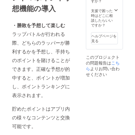
定して
書きの
すか？
いま
お礼
想機能の導入
す。
メッ
支援で困った
セージ
時はどこに相
(郵送)
談したらいい
・リ
・勝敗を予想して楽しむ
ですか？
リース
ラップバトルが行われる
パー
ヘルプページを
ティー
見る
際、どちらのラッパーが勝
招待券
(人数無
利するかを予想し、手持ち
制限) ア
このプロジェクト
プリ内
のポイントを賭けることが
の問題報告は
こち
広告掲
載につ
できます。正確な予想が的
ら
よりお問い合わ
いて、
せください
中すると、ポイントが増加
ラップ
バトル
し、ポイントランキングに
中の
ターン
表示されます。
の間の
画面に
広告を
貯めたポイントはアプリ内
表示し
ます。
の様々なコンテンツと交換
(1バト
可能です。
ルに1
回〜2回