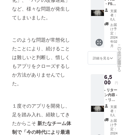
・FSC
より心
など、様々な問題が発生し
リリー
を込め
支援
スパー
た直筆
者：
てしまいました。
ティー
のお礼
0人
ご招待
メッ
お届
・
セージ
け予
FreeSty
(郵送で
定：
leCloud
2024
お送り
このような問題が常態化し
年02
オリジ
致しま
こ
月
ナル
たことにより、続けること
す) ・オ
の
リ
MicCD
リジナ
タ
ー
は難しいと判断し、惜しく
(データ
ルス
ン
詳細を見る
を
音源
テッ
選
択
もアプリをクローズするし
セット)
カー -
す
る
・オリ
リリー
か方法がありませんでし
6,5
ジナル
スパー
ステッ
00
ティー
た。
円
カー
につい
- リター
て 開催
ン内容 -
予定日:
・リ
2023年
リース
１度そのアプリを開発し、
4月頃開
支援
パー
催予定
者：
足を踏み入れ、経験してき
ティー
場所:東
0人
招待 ・
京都渋
お届
たからこそ
新たなチーム体
限定
谷区付
け予
【オリ
定：
近を予
制で「今の時代により最適
ジナルT
2024
定して