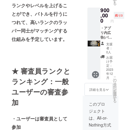
ティー
プリ更
15％前
す
る
ランクやレベルを上げるこ
につい
新時に
後) ・ア
900
て 開催
変更可
プリの
とができ、バトルを行うに
予定日:
能) ・
スプ
,00
残り3
2023年
Youtub
ラッ
0
円
つれて、高いランクのラッ
4月頃開
eチャン
シュ画
催予定
ネル動
面 (起動
・アプ
パー同士がマッチングする
場所:東
画内の
画面) に
リ内広
京都渋
最後に
貴社の
告(バト
仕組みを予定しています。
谷区付
貴社の
ロゴを
ルの
支援
近を予
ロゴを
表示 ・
ターン
者：
定して
表示 ※
アプリ
中に表
0人
いま
ロゴを
内協賛
示 全バ
お届
す。
表示は
ページ
トルの
け予
最大2年
から貴
30％前
定：
★ 審査員ランクと
間を予
社の
後) ・ア
2023
年12
定して
Webサ
プリの
こ
月
ランキング：一般
いま
イトへ
スプ
の
リ
す。 -
リンク
ラッ
タ
ー
リリー
を掲載
シュ画
ン
ユーザーの審査参
詳細を見る
を
スパー
(アプリ
面 (起動
選
択
ティー
更新時
画面) に
す
加
る
につい
にリン
貴社の
このプロ
て 開催
ク先変
ロゴを
ジェクト
予定日:
更可能)
表示(特
2023年
・
大) ・ア
は、All-or-
・ユーザーは審査員として
4月頃開
Youtub
プリ内
Nothing方式
催予定
eチャン
協賛
参加