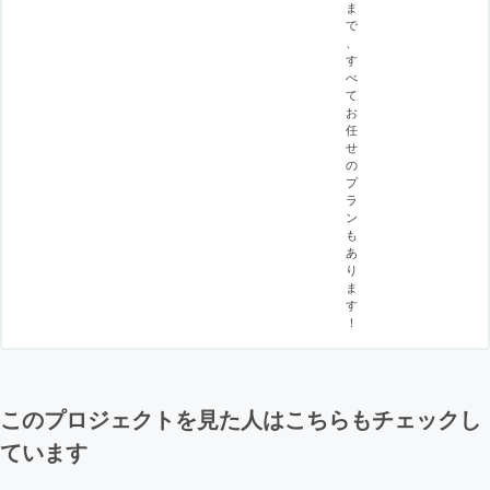
ま
で
、
す
べ
て
お
任
せ
の
プ
ラ
ン
も
あ
り
ま
す
！
このプロジェクトを見た人はこちらもチェックし
ています