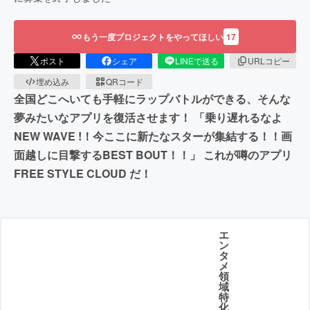
もう一度プロジェクトをやってほしい
17
ポスト
シェア
LINEで送る
URLコピー
埋め込み
QRコード
全国どこへいても手軽にラップバトルができる、そんな
夢みたいなアプリを復活させます！ 「乗り遅れるなよ
NEW WAVE !！今ここに新たなスターが集結する！！画
面越しに目撃するBEST BOUT！！」 これが噂のアプリ
FREE STYLE CLOUD だ！
エ
ン
タ
メ
領
域
特
化