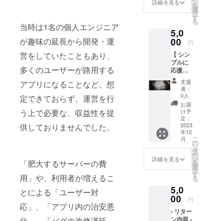
・運営
ン
詳細を見る
を
からお
選
択
礼の
す
る
メッ
当時は1名の個人エンジニア
5,0
セージ
をお送
が趣味の延長から開発・運
00
円
り致し
営をしていたこともあり、
【 シン
ます。 -
プルに
リリー
多くのユーザーが路用する
応援し
スパー
てくだ
ティー
支援
アプリになることなど、想
さる方
につい
者：
】 - リ
て 開催
0人
定できておらず、運営を行
ターン
予定日:
お届
内容 -
2023年
う上で必要な、収益性を提
け予
・FSC
4月頃開
定：
リリー
2023
供しておりませんでした。
催予定
年12
スパー
場所:東
こ
月
ティー
京都渋
の
リ
ご招待
谷区付
タ
ー
・運営
近を予
ン
詳細を見る
「肥大するサーバーの費
を
からお
定して
選
択
礼の
いま
す
用」や、利用者が増えるこ
る
メッ
す。
5,0
セージ
とによる「ユーザー対
をお送
00
円
り致し
応」、「アプリ内の治安悪
- リター
ます。
ン内容 -
化」、「バグの改修遅延」
・運営