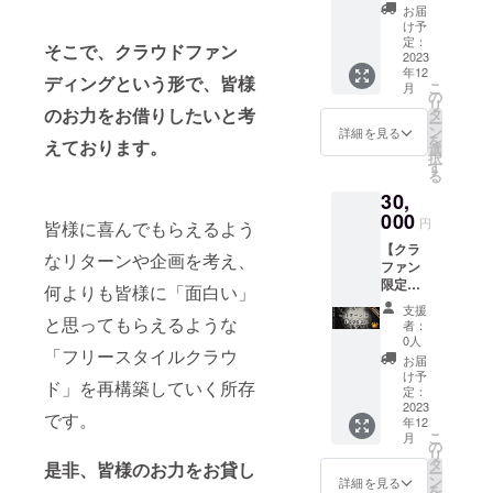
ご招待
ティー
京都渋
お届
・アプ
につい
谷区付
け予
リ内協
て 開催
定：
近を予
そこで、クラウドファン
賛ペー
2023
予定日:
定して
年12
ジお名
2023年
いま
ディングという形で、皆様
こ
月
前又は
4月頃開
の
す。
リ
企業名
催予定
のお力をお借りしたいと考
タ
ー
の表示
場所:東
ン
詳細を見る
を
えております。
・フ
京都渋
選
択
リース
谷区付
す
る
タイル
近を予
30,
クラウ
定して
ド協賛
000
いま
円
皆様に喜んでもらえるよう
ページ
す。
【クラ
へお名
なリターンや企画を考え、
ファン
前又は
限定】 -
企業名
何よりも皆様に「面白い」
リター
の表示
支援
ン内容 -
・オリ
と思ってもらえるような
者：
・FSC
ジナル
0人
「フリースタイルクラウ
リリー
ステッ
お届
スパー
カー ・
け予
ド」を再構築していく所存
ティー
お礼の
定：
ご招待
2023
メッ
です。
年12
・アプ
セージ -
こ
月
リ内
リリー
の
リ
レッド
スパー
タ
是非、皆様のお力をお貸し
ー
マーク
ティー
ン
詳細を見る
を