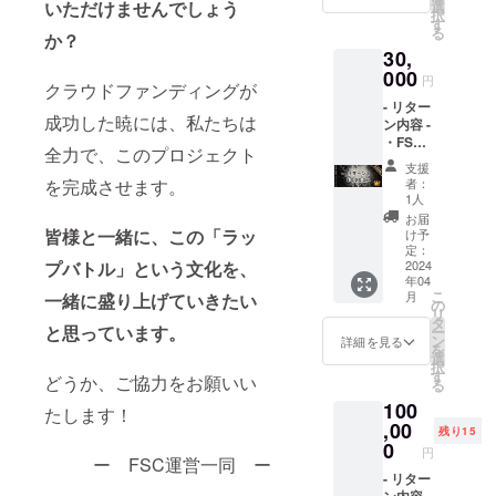
※ アプ
につい
選
いただけませんでしょう
択
リロー
て 開催
す
る
ンチ後
か？
予定日:
30,
に、
2023年
ユー
000
4月頃開
円
クラウドファンディングが
ザー
催予定
- リター
ネーム
場所:東
成功した暁には、私たちは
ン内容 -
横に表
京都渋
・FSC
示され
谷区付
全力で、このプロジェクト
リリー
るFSC
近を予
支援
スパー
公認
定して
者：
を完成させます。
ティー
レッド
いま
1人
ご招待
マーク
す。
お届
・アプ
のリ
皆様と一緒に、この「ラッ
け予
リ内通
ターン
定：
貨(ポイ
2024
プバトル」という文化を、
です。
年04
ント)
※ クラ
こ
月
一緒に盛り上げていきたい
50000
ファン
の
リ
円分 ・
協力者
タ
と思っています。
ー
運営か
にしか
ン
詳細を見る
を
らお礼
提供さ
選
択
のメッ
れない
す
どうか、ご協力をお願いい
る
セージ
特別な
100
をお送
マーク
たします！
り致し
,00
ですの
残り15
ます。
で、こ
0
円
※ポイン
ー FSC運営一同 ー
の機会
トはア
- リター
に是非