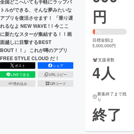
全国どこへいても手軽にラップバ
円
トルができる、そんな夢みたいな
まちづくり・地域活性化
アプリを復活させます！ 「乗り遅
れるなよ NEW WAVE !！今ここ
CAMPFIRE for Social Good
CAMPFIRE Creation
7%
に新たなスターが集結する！！画
CAMPFIREふるさと納税
machi-ya
コミュニティ
目標金額は
面越しに目撃するBEST
5,000,000円
BOUT！！」 これが噂のアプリ
FREE STYLE CLOUD だ！
支援者数
4
人
ポスト
シェア
LINEで送る
URLコピー
埋め込み
QRコード
募集終了まで残
り
終了