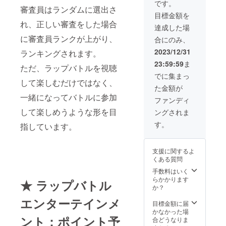
場所:東
ネル動
ページ
です。
審査員はランダムに選出さ
京都渋
画内の
から貴
目標金額を
谷区付
最後に
社の
れ、正しい審査をした場合
近を予
貴社の
Webサ
達成した場
定して
ロゴを
イトへ
に審査員ランクが上がり、
合にのみ、
いま
表示 ※
リンク
す。
スプ
を掲載
2023/12/31
ランキングされます。
ラッ
・
23:59:59
ま
シュ画
Youtub
ただ、ラップバトルを視聴
面の表
eチャン
でに集まっ
示は最
ネル動
して楽しむだけではなく、
た金額が
大2年間
画内の
一緒になってバトルに参加
を予定
最後に
ファンディ
してい
貴社の
して楽しめうような形を目
ングされま
ます。 -
ロゴを
リリー
表示 ・
す。
指しています。
スパー
リリー
ティー
スパー
につい
ティー
支援に関するよ
て 開催
フライ
くある質問
予定日:
ヤーに
2023年
ロゴを
手数料はいく
4月頃開
表示 ・
らかかります
★ ラップバトル
催予定
オリジ
か？
場所:東
ナルス
エンターテインメ
京都渋
テッ
目標金額に届
谷区付
カー300
かなかった場
ント：ポイント予
近を予
枚 ・手
合どうなりま