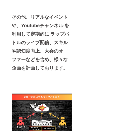
表示、1
回につ
き5秒前
後) ※ス
その他、リアルなイベント
プラッ
シュ画
や、Youtubeチャンネル を
面の表
示は最
利用して定期的に ラップバ
大2年間
トルのライブ配信、スキル
を予定
してい
や認知度向上、大会のオ
ます。 -
リリー
ファーなどを含め、様々な
スパー
ティー
企画を計画しております。
につい
て 開催
予定日:
2023年
4月頃開
催予定
場所:東
京都渋
谷区付
近を予
定して
いま
す。