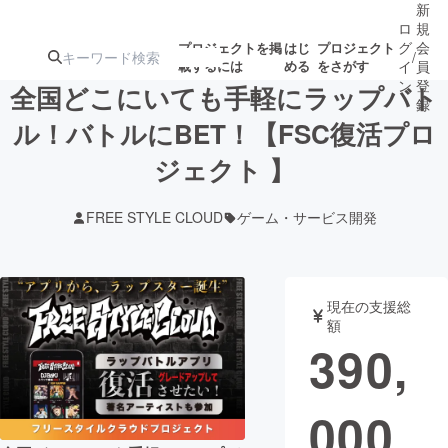
新
ロ
規
グ
会
プロジェクトを掲
はじ
プロジェクト
/
載するには
める
をさがす
イ
員
ン
登
全国どこにいても手軽にラップバト
録
ル！バトルにBET！【FSC復活プロ
ジェクト 】
人気のプロ
注目のリ
注目の新着プロ
募集終了が近いプ
もうすぐ公開
ジェクト
ターン
ジェクト
ロジェクト
されます
FREE STYLE CLOUD
ゲーム・サービス開発
アート・写真
音楽
現在の支援総
テクノロジー・ガジェット
ゲーム・サ
額
390,
映像・映画
書籍・雑誌
000
ビジネス・起業
チャレンジ