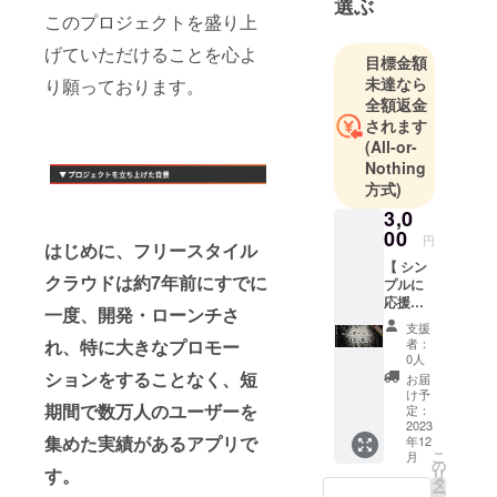
選ぶ
このプロジェクトを盛り上
げていただけることを心よ
目標金額
未達なら
り願っております。
全額返金
されます
(All-or-
Nothing
方式)
3,0
00
円
はじめに、フリースタイル
【 シン
クラウドは約7年前にすでに
プルに
応援し
一度、開発・ローンチさ
てくだ
支援
さる方
れ、特に大きなプロモー
者：
】 - リ
0人
ターン
ションをすることなく、短
お届
内容 -
け予
期間で数万人のユーザーを
・FSC
定：
リリー
2023
集めた実績があるアプリで
年12
スパー
こ
月
ティー
の
す。
リ
ご招待
タ
ー