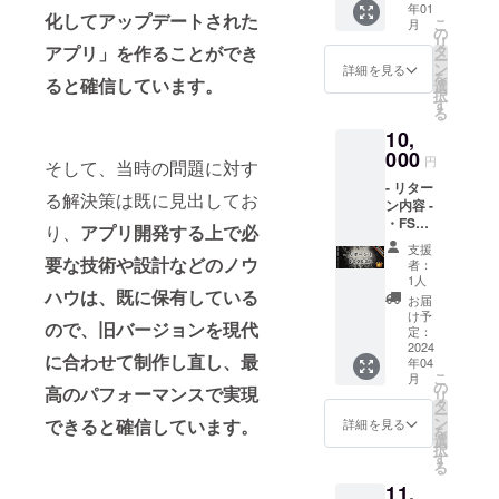
年01
シャ
いま
化してアップデートされた
こ
月
ツ】白
の
す。
リ
又は黒
アプリ」を作ることができ
タ
ー
グレー
ン
詳細を見る
を
ると確信
しています。
1枚 ・
選
択
オリジ
す
る
ナルス
10,
テッ
カー ・
000
円
そして、当時の問題に対す
お礼の
- リター
メッ
る解決策は既に見出してお
ン内容 -
セージ -
・FSC
リリー
り、
アプリ開発する上で必
リリー
スパー
支援
スパー
ティー
要な技術や設計などのノウ
者：
ティー
につい
1人
ハウは、既に保有している
ご招待
て 開催
お届
・アプ
予定日:
け予
ので、旧バージョンを現代
リ内通
2023年
定：
貨(ポイ
2024
4月頃開
に合わせて制作し直し、最
年04
ント)
催予定
こ
月
15000
場所:東
の
高のパフォーマンスで実現
リ
円分 ・
京都渋
タ
ー
運営か
谷区付
ン
できると確信しています。
詳細を見る
を
らお礼
近を予
選
択
のメッ
定して
す
る
セージ
いま
11,
をお送
す。