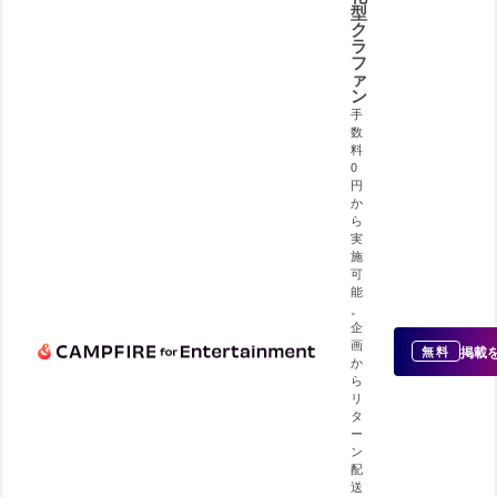
型
ク
ラ
フ
ァ
ン
手
数
料
0
円
か
ら
実
施
可
能
。
企
画
掲載
無料
か
ら
リ
タ
ー
ン
配
送