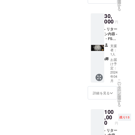
※ アプ
につい
選
択
リロー
て 開催
す
る
ンチ後
予定日:
30,
に、
2023年
ユー
000
4月頃開
円
ザー
催予定
- リター
ネーム
場所:東
ン内容 -
横に表
京都渋
・FSC
示され
谷区付
リリー
るFSC
近を予
支援
スパー
公認
定して
者：
ティー
レッド
いま
1人
ご招待
マーク
す。
お届
・アプ
のリ
け予
リ内通
ターン
定：
貨(ポイ
2024
です。
年04
ント)
※ クラ
こ
月
50000
ファン
の
リ
円分 ・
協力者
タ
ー
運営か
にしか
ン
詳細を見る
を
らお礼
提供さ
選
択
のメッ
れない
す
る
セージ
特別な
100
をお送
マーク
り致し
,00
ですの
残り15
ます。
で、こ
0
円
※ポイン
の機会
トはア
- リター
に是非