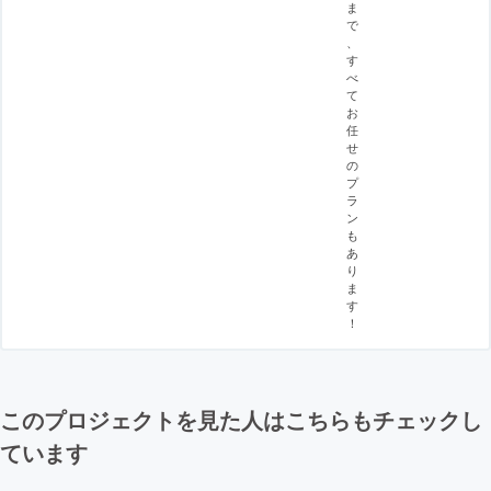
ま
で
、
す
べ
て
お
任
せ
の
プ
ラ
ン
も
あ
り
ま
す
！
このプロジェクトを見た人はこちらもチェックし
ています