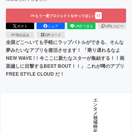
もう一度プロジェクトをやってほしい
17
ポスト
シェア
LINEで送る
URLコピー
埋め込み
QRコード
全国どこへいても手軽にラップバトルができる、そんな
夢みたいなアプリを復活させます！ 「乗り遅れるなよ
NEW WAVE !！今ここに新たなスターが集結する！！画
面越しに目撃するBEST BOUT！！」 これが噂のアプリ
FREE STYLE CLOUD だ！
エ
ン
タ
メ
領
域
特
化