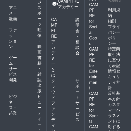
各種規定
CAMPFIRE
ジ
CAM
アカデミー
アニ
ス
利用規
PFI
メ・
ポ
約
RE
漫画
ー
CA
説
細則
for
ツ
MP
明
プライ
Soci
ファ
映
FI
会
バシー
al
ッ
像
RE
・
ポリ
Goo
ショ
・
ア
相
シー
d
ン
映
カ
談
特定商
CAM
画
デ
会
取引法
PFI
ゲー
書
ミ
に基づ
RE
ム・
籍
ー
く表記
for
サー
・
と
情報セ
Ente
ビス
雑
は
キュリ
rtain
開発
誌
ク
サ
ティ方
men
出
ラ
ポ
針
t
版
ウ
ー
反社基
CAM
ビジ
ビ
ド
ト
本方針
PFI
ネ
ュ
フ
サ
カスタ
RE
ス・
ー
ァ
ー
マーハ
for
起業
テ
ン
ビ
ラスメ
Spor
ィ
デ
ス
ントに
ts
ー
ィ
対する
CAM
・
ン