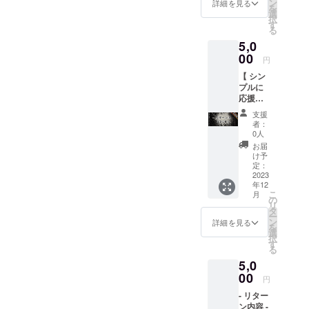
・運営
ン
詳細を見る
を
からお
選
択
礼の
す
る
メッ
5,0
セージ
をお送
00
円
り致し
【 シン
ます。 -
プルに
リリー
応援し
スパー
てくだ
ティー
支援
さる方
につい
者：
】 - リ
て 開催
0人
ターン
予定日:
お届
内容 -
2023年
け予
・FSC
4月頃開
定：
リリー
2023
催予定
年12
スパー
場所:東
こ
月
ティー
京都渋
の
リ
ご招待
谷区付
タ
ー
・運営
近を予
ン
詳細を見る
を
からお
定して
選
択
礼の
いま
す
る
メッ
す。
5,0
セージ
をお送
00
円
り致し
- リター
ます。
ン内容 -
・運営