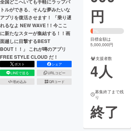
全国どこへいても手軽にラップバ
円
トルができる、そんな夢みたいな
まちづくり・地域活性化
アプリを復活させます！ 「乗り遅
れるなよ NEW WAVE !！今ここ
CAMPFIRE for Social Good
CAMPFIRE Creation
7%
に新たなスターが集結する！！画
CAMPFIREふるさと納税
machi-ya
コミュニティ
目標金額は
面越しに目撃するBEST
5,000,000円
BOUT！！」 これが噂のアプリ
FREE STYLE CLOUD だ！
支援者数
4
人
ポスト
シェア
LINEで送る
URLコピー
埋め込み
QRコード
募集終了まで残
り
終了