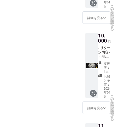
年01
シャ
いま
こ
月
ツ】白
の
す。
リ
又は黒
タ
ー
グレー
ン
詳細を見る
を
1枚 ・
選
択
オリジ
す
る
ナルス
10,
テッ
カー ・
000
円
お礼の
- リター
メッ
ン内容 -
セージ -
・FSC
リリー
リリー
スパー
支援
スパー
ティー
者：
ティー
につい
1人
ご招待
て 開催
お届
・アプ
予定日:
け予
リ内通
2023年
定：
貨(ポイ
2024
4月頃開
年04
ント)
催予定
こ
月
15000
場所:東
の
リ
円分 ・
京都渋
タ
ー
運営か
谷区付
ン
詳細を見る
を
らお礼
近を予
選
択
のメッ
定して
す
る
セージ
いま
11,
をお送
す。