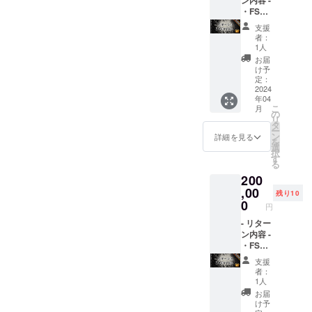
プリ内
ン内容 -
GETし
のコン
・FSC
てくだ
テンツ
リリー
さい！ -
支援
と交換
スパー
リリー
者：
した
ティー
スパー
1人
り、バ
ご招待
ティー
お届
トルに
・アプ
につい
け予
ベット
リ内広
て 開催
定：
したり
告(バト
2024
予定日:
年04
できま
ルの
2023年
こ
月
す。 ※
ターン
4月頃開
の
リ
換金は
中に表
催予定
タ
ー
できま
示 全バ
場所:東
ン
詳細を見る
を
せん。 -
トルの
京都渋
選
択
リリー
2％前
谷区付
す
る
スパー
後) ・ア
近を予
200
ティー
プリの
定して
につい
協賛
,00
いま
残り10
て 開催
ページ
す。
0
円
予定日:
に貴社
2023年
のロゴ
- リター
4月頃開
を表示
ン内容 -
催予定
(中サイ
・FSC
場所:東
ズ) ・ア
リリー
支援
京都渋
プリ内
スパー
者：
谷区付
協賛
ティー
1人
近を予
ページ
ご招待
お届
定して
から貴
・アプ
け予