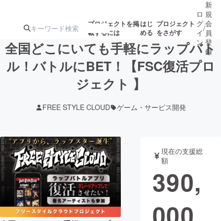
新
ロ
規
グ
会
プロジェクトを掲
はじ
プロジェクト
/
載するには
める
をさがす
イ
員
ン
登
全国どこにいても手軽にラップバト
録
ル！バトルにBET！【FSC復活プロ
ジェクト 】
人気のプロ
注目のリ
注目の新着プロ
募集終了が近いプ
もうすぐ公開
ジェクト
ターン
ジェクト
ロジェクト
されます
FREE STYLE CLOUD
ゲーム・サービス開発
アート・写真
音楽
現在の支援総
テクノロジー・ガジェット
ゲーム・サ
額
390,
映像・映画
書籍・雑誌
000
ビジネス・起業
チャレンジ