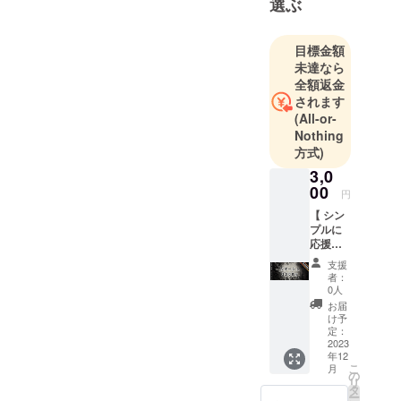
選ぶ
目標金額
未達なら
全額返金
されます
(All-or-
Nothing
方式)
3,0
00
円
【 シン
プルに
応援し
てくだ
支援
さる方
者：
】 - リ
0人
ターン
お届
内容 -
け予
・FSC
定：
リリー
2023
年12
スパー
こ
月
ティー
の
リ
ご招待
タ
ー