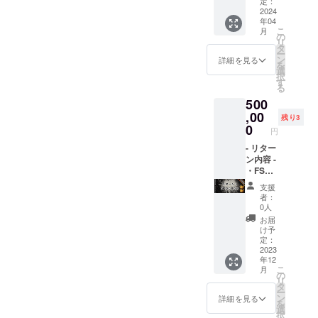
いま
社の
リ内広
定：
す。
Webサ
告(バト
2024
年04
イトの
ルの
こ
月
リンク
ターン
の
リ
を掲載
中に表
タ
ー
(リンク
示 全バ
ン
詳細を見る
を
先はア
トルの
選
択
プリ更
5％前
す
る
新時に
後) ・ア
500
変更可
プリの
能) ・
協賛
,00
残り3
Youtub
ページ
0
円
eチャン
に貴社
ネル動
のロゴ
- リター
画内の
を表示
ン内容 -
最後に
(大サイ
・FSC
貴社の
ズ) ・ア
リリー
支援
ロゴを
プリ内
スパー
者：
表示 ※
協賛
ティー
0人
ロゴを
ページ
ご招待
お届
表示は
から貴
・アプ
け予
最大2年
社の
リ内広
定：
間を予
Webサ
告(バト
2023
年12
定して
イトへ
ルの
こ
月
いま
リンク
ターン
の
リ
す。 -
を掲載
中に表
タ
ー
リリー
(リンク
示 全バ
ン
詳細を見る
を
スパー
先はア
トルの
選
択