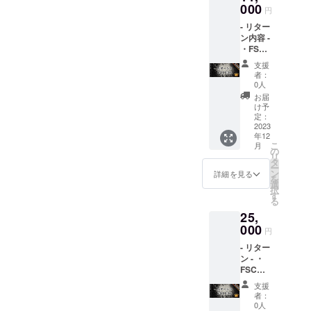
り致し
000
円
ます。
- リター
※ポイン
ン内容 -
トはア
・FSC
プリ内
リリー
のコン
支援
スパー
テンツ
者：
ティー
と交換
0人
ご招待
した
お届
・限定
り、バ
け予
【オリ
トルに
定：
ジナル
2023
ベット
年12
パー
したり
こ
月
カー】
できま
の
リ
白、
す。 ※
タ
ー
黒、グ
換金は
ン
詳細を見る
を
レー の
できま
選
択
いずれ
せん。 -
す
る
か 1枚
リリー
25,
・オリ
スパー
ジナル
000
ティー
円
ステッ
につい
- リター
カー ・
て 開催
ン - ・
お礼の
予定日:
FSCリ
メッ
2023年
リース
セージ -
4月頃開
支援
パー
リリー
催予定
者：
ティー
スパー
場所:東
0人