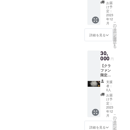
ご招待
ティー
京都渋
お届
・アプ
につい
谷区付
け予
リ内協
て 開催
定：
近を予
賛ペー
2023
予定日:
定して
年12
ジお名
2023年
いま
こ
月
前又は
4月頃開
の
す。
リ
企業名
催予定
タ
ー
の表示
場所:東
ン
詳細を見る
を
・フ
京都渋
選
択
リース
谷区付
す
る
タイル
近を予
30,
クラウ
定して
ド協賛
000
いま
円
ページ
す。
【クラ
へお名
ファン
前又は
限定】 -
企業名
リター
の表示
支援
ン内容 -
・オリ
者：
・FSC
ジナル
0人
リリー
ステッ
お届
スパー
カー ・
け予
ティー
お礼の
定：
ご招待
2023
メッ
年12
・アプ
セージ -
こ
月
リ内
リリー
の
リ
レッド
スパー
タ
ー
マーク
ティー
ン
詳細を見る
を