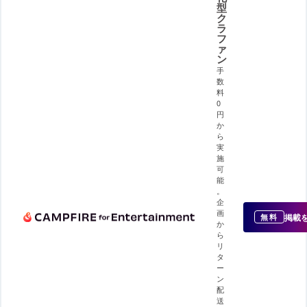
型
ク
ラ
フ
ァ
ン
手
数
料
0
円
か
ら
実
施
可
能
。
企
画
掲載
無料
か
ら
リ
タ
ー
ン
配
送