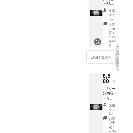
・FSC
より心
リリー
を込め
支援
スパー
た直筆
者：
ティー
のお礼
0人
ご招待
メッ
お届
・
セージ
け予
FreeSty
(郵送で
定：
leCloud
2024
お送り
年02
オリジ
致しま
こ
月
ナル
す) ・オ
の
リ
MicCD
リジナ
タ
ー
(データ
ルス
ン
詳細を見る
を
音源
テッ
選
択
セット)
カー -
す
る
・オリ
リリー
6,5
ジナル
スパー
ステッ
00
ティー
円
カー
につい
- リター
て 開催
ン内容 -
予定日:
・リ
2023年
リース
4月頃開
支援
パー
催予定
者：
ティー
場所:東
0人
招待 ・
京都渋
お届
限定
谷区付
け予
【オリ
定：
近を予
ジナルT
2024
定して