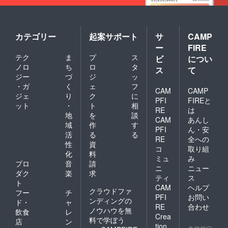
カテゴリー
起案サポート
サ
CAMP
ー
FIRE
テク
ま
プ
ス
ビ
につい
ノロ
ち
ロ
タ
ス
て
ジー
づ
ジ
ッ
・ガ
く
ェ
フ
CAM
CAMP
ジェ
り
ク
に
PFI
FIREと
ット
・
ト
相
RE
は
地
を
談
CAM
あんし
域
作
す
PFI
ん・安
活
る
る
RE
全への
性
資
コ
取り組
化
料
ミュ
み
プロ
音
請
ニ
ニュー
ダク
楽
求
ティ
ス
ト
CAM
ヘルプ
クラウドファ
フー
チ
PFI
お問い
ンディングの
ド・
ャ
RE
合わせ
ノウハウを無
飲食
レ
Crea
料で学ぼう
店
ン
tion