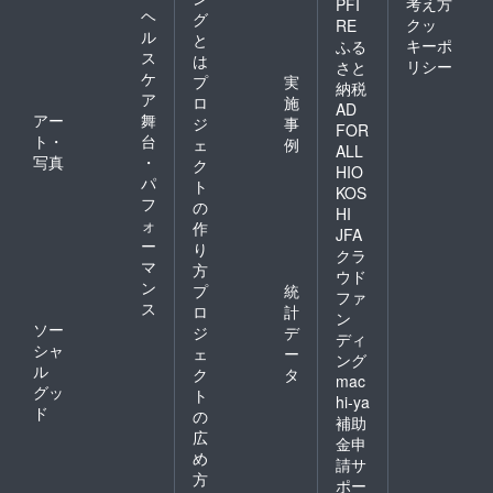
考え方
PFI
ヘ
グ
クッ
RE
ル
と
キーポ
ふる
ス
は
リシー
さと
ケ
プ
実
納税
ア
ロ
施
AD
アー
舞
ジ
事
FOR
ト・
台
ェ
例
ALL
写真
・
ク
HIO
パ
ト
KOS
フ
の
HI
ォ
作
JFA
ー
り
クラ
マ
方
ウド
ン
プ
統
ファ
ス
ロ
計
ン
ソー
ジ
デ
ディ
シャ
ェ
ー
ング
ル
ク
タ
mac
グッ
ト
hi-ya
ド
の
補助
広
金申
め
請サ
方
ポー