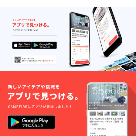
表示、1
回につ
き5秒前
後) ※ス
プラッ
シュ画
面の表
示は最
大2年間
を予定
してい
ます。 -
リリー
スパー
ティー
につい
て 開催
予定日:
2023年
4月頃開
催予定
場所:東
京都渋
谷区付
近を予
定して
いま
す。