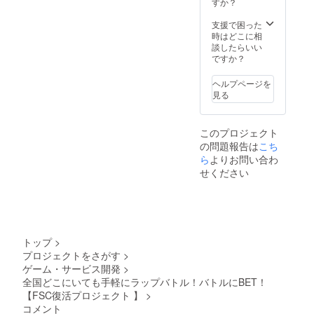
定して
書きの
すか？
いま
お礼
す。
メッ
支援で困った
セージ
時はどこに相
(郵送)
談したらいい
・リ
ですか？
リース
パー
ヘルプページを
ティー
見る
招待券
(人数無
制限) ア
このプロジェクト
プリ内
の問題報告は
こち
広告掲
載につ
ら
よりお問い合わ
いて、
せください
ラップ
バトル
中の
ターン
の間の
画面に
トップ
>
広告を
プロジェクトをさがす
>
表示し
ゲーム・サービス開発
>
ます。
(1バト
全国どこにいても手軽にラップバトル！バトルにBET！
ルに1
【FSC復活プロジェクト 】
>
回〜2回
コメント