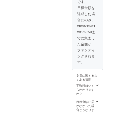
場所:東
ネル動
ページ
です。
京都渋
画内の
から貴
目標金額を
谷区付
最後に
社の
近を予
貴社の
Webサ
達成した場
定して
ロゴを
イトへ
合にのみ、
いま
表示 ※
リンク
す。
スプ
を掲載
2023/12/31
ラッ
・
23:59:59
ま
シュ画
Youtub
面の表
eチャン
でに集まっ
示は最
ネル動
た金額が
大2年間
画内の
を予定
最後に
ファンディ
してい
貴社の
ングされま
ます。 -
ロゴを
リリー
表示 ・
す。
スパー
リリー
ティー
スパー
につい
ティー
支援に関するよ
て 開催
フライ
くある質問
予定日:
ヤーに
2023年
ロゴを
手数料はいく
4月頃開
表示 ・
らかかります
催予定
オリジ
か？
場所:東
ナルス
京都渋
テッ
目標金額に届
谷区付
カー300
かなかった場
近を予
枚 ・手
合どうなりま