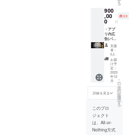
ティー
プリ更
15％前
す
る
につい
新時に
後) ・ア
900
て 開催
変更可
プリの
予定日:
能) ・
スプ
,00
残り3
2023年
Youtub
ラッ
0
円
4月頃開
eチャン
シュ画
催予定
ネル動
面 (起動
・アプ
場所:東
画内の
画面) に
リ内広
京都渋
最後に
貴社の
告(バト
谷区付
貴社の
ロゴを
ルの
支援
近を予
ロゴを
表示 ・
ターン
者：
定して
表示 ※
アプリ
中に表
0人
いま
ロゴを
内協賛
示 全バ
お届
す。
表示は
ページ
トルの
け予
最大2年
から貴
30％前
定：
間を予
社の
後) ・ア
2023
年12
定して
Webサ
プリの
こ
月
いま
イトへ
スプ
の
リ
す。 -
リンク
ラッ
タ
ー
リリー
を掲載
シュ画
ン
詳細を見る
を
スパー
(アプリ
面 (起動
選
択
ティー
更新時
画面) に
す
る
につい
にリン
貴社の
このプロ
て 開催
ク先変
ロゴを
ジェクト
予定日:
更可能)
表示(特
2023年
・
大) ・ア
は、All-or-
4月頃開
Youtub
プリ内
Nothing方式
催予定
eチャン
協賛