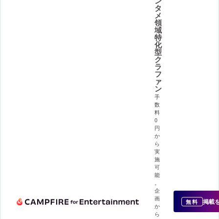
ン
タ
メ
領
域
特
化
型
ク
ラ
フ
ァ
ン
手
数
料
0
円
か
ら
実
施
可
能
。
企
画
掲載
無料
か
ら