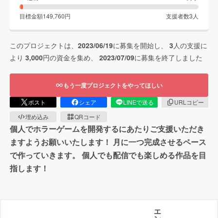
目標金額
149,760
円
支援者数
3
人
このプロジェクトは、
2023/06/19
に募集を開始し、
3
人の支援に
より
3,000
円の資金を集め、
2023/07/09
に募集を終了しました
もう一度プロジェクトをやってほしい
ポスト
シェア
LINEで送る
URLコピー
埋め込み
QRコード
個人でホラーゲームを開発するにあたりご支援いただき
ますようお願いいたします！ 月に一つ完成させるペース
で作っていきます。 個人でも配信でも楽しめる作品を目
指します！
エ