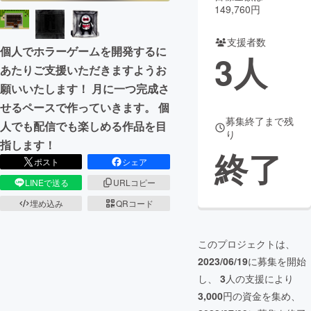
149,760円
まちづくり・地域活性化
支援者数
個人でホラーゲームを開発するに
3
人
あたりご支援いただきますようお
CAMPFIRE for Social Good
CAMPFIRE Creation
願いいたします！ 月に一つ完成さ
CAMPFIREふるさと納税
machi-ya
コミュニティ
せるペースで作っていきます。 個
募集終了まで残
人でも配信でも楽しめる作品を目
り
指します！
終了
ポスト
シェア
LINEで送る
URLコピー
埋め込み
QRコード
このプロジェクトは、
2023/06/19
に募集を開始
し、
3
人の支援により
3,000
円の資金を集め、