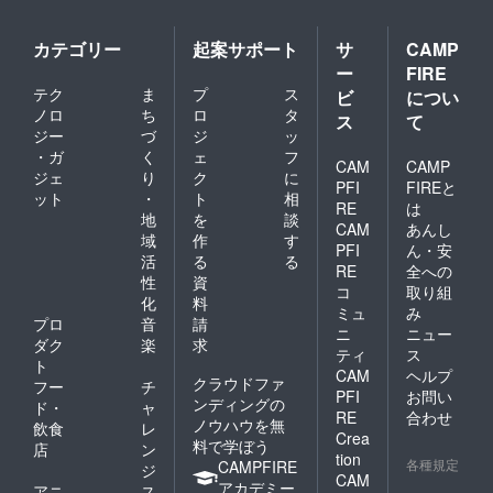
カテゴリー
起案サポート
サ
CAMP
ー
FIRE
テク
ま
プ
ス
ビ
につい
ノロ
ち
ロ
タ
ス
て
ジー
づ
ジ
ッ
・ガ
く
ェ
フ
CAM
CAMP
ジェ
り
ク
に
PFI
FIREと
ット
・
ト
相
RE
は
地
を
談
CAM
あんし
域
作
す
PFI
ん・安
活
る
る
RE
全への
性
資
コ
取り組
化
料
ミュ
み
プロ
音
請
ニ
ニュー
ダク
楽
求
ティ
ス
ト
CAM
ヘルプ
クラウドファ
フー
チ
PFI
お問い
ンディングの
ド・
ャ
RE
合わせ
ノウハウを無
飲食
レ
Crea
料で学ぼう
店
ン
tion
各種規定
CAMPFIRE
ジ
CAM
アカデミー
アニ
ス