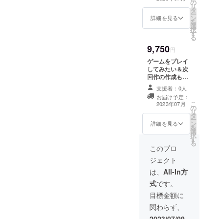
の
成しているゲー
リ
タ
ムの体験版、完
ー
ン
成版をメールに
詳細を見る
を
選
てお送りいたし
択
す
ます。 クレジッ
る
トにサポーター
9,750
としてお名前を
円
大きく記載（備
ゲームをプレイ
考欄に記載した
してみたい＆次
いお名前のご記
回作の作成もと
入をお願いしま
ても強く希望さ
す。） 次回作の
支援者：0人
れる方向け 今回
モチベーション
お届け予定：
のプロジェクト
こ
に繋がります！
2023年07月
の
にて作成してい
リ
タ
るゲームの体験
ー
ン
版、完成版を
詳細を見る
を
選
メールにてお送
択
す
りいたします。
る
クレジットにサ
このプロ
ポーターとして
ジェクト
お名前をより大
きく記載（備考
は、
All-In方
欄に記載したい
式
です。
お名前のご記入
をお願いしま
目標金額に
す。） またゲー
関わらず、
ム内にてお名前
を使用させて頂
2023/07/09