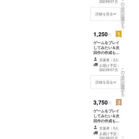
こ
2023年07月
の
成版をメールに
リ
タ
てお送りいたし
ー
ン
ます。 次回作の
詳細を見る
を
選
モチベーション
択
す
に繋がります！
る
1,250
円
ゲームをプレイ
してみたい＆次
回作の作成も希
望される方向け
支援者：2人
今回のプロジェ
お届け予定：
クトにて作成し
こ
2023年07月
の
ているゲームの
リ
タ
体験版、完成版
ー
ン
をメールにてお
詳細を見る
を
選
送りいたしま
択
す
す。 クレジット
る
にサポーターと
3,750
してお名前を記
円
載（備考欄に記
ゲームをプレイ
載したいお名前
してみたい＆次
のご記入をお願
回作の作成も強
いします。） 次
く希望される方
回作のモチベー
支援者：0人
向け 今回のプロ
ションに繋がり
お届け予定：
ジェクトにて作
ます！
こ
2023年07月