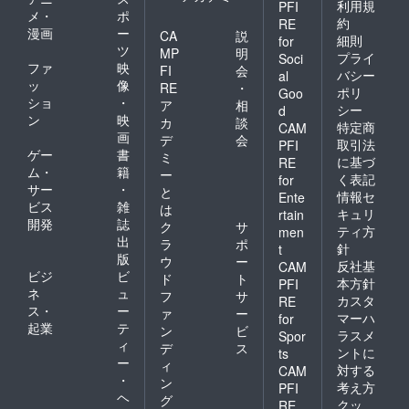
利用規
PFI
メ・
ポ
約
RE
漫画
ー
CA
説
細則
for
ツ
MP
明
プライ
Soci
ファ
映
FI
会
バシー
al
ッ
像
RE
・
ポリ
Goo
ショ
・
ア
相
シー
d
ン
映
カ
談
特定商
CAM
画
デ
会
取引法
PFI
ゲー
書
ミ
に基づ
RE
ム・
籍
ー
く表記
for
サー
・
と
情報セ
Ente
ビス
雑
は
キュリ
rtain
開発
誌
ク
サ
ティ方
men
出
ラ
ポ
針
t
版
ウ
ー
反社基
CAM
ビジ
ビ
ド
ト
本方針
PFI
ネ
ュ
フ
サ
カスタ
RE
ス・
ー
ァ
ー
マーハ
for
起業
テ
ン
ビ
ラスメ
Spor
ィ
デ
ス
ントに
ts
ー
ィ
対する
CAM
・
ン
考え方
PFI
ヘ
グ
クッ
RE