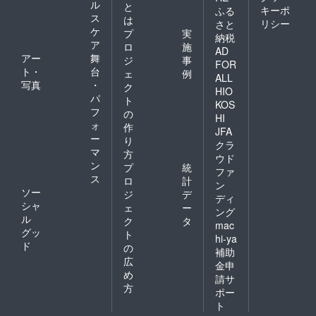
ル
と
キーポ
ふる
ス
は
リシー
さと
ケ
プ
実
納税
ア
ロ
施
AD
アー
舞
ジ
事
FOR
ト・
台
ェ
例
ALL
写真
・
ク
HIO
パ
ト
KOS
フ
の
HI
ォ
作
JFA
ー
り
クラ
マ
方
ウド
ン
プ
統
ファ
ス
ロ
計
ン
ソー
ジ
デ
ディ
シャ
ェ
ー
ング
ル
ク
タ
mac
グッ
ト
hi-ya
ド
の
補助
広
金申
め
請サ
方
ポー
ト