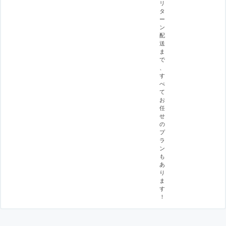
リ
タ
ー
ン
配
送
ま
で
、
す
べ
て
お
任
せ
の
プ
ラ
ン
も
あ
り
ま
す
！