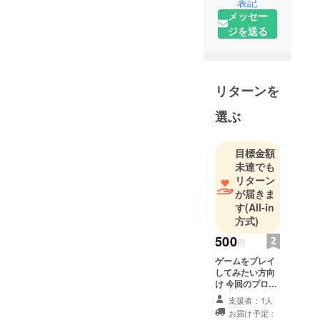
さい！
表記
メッセー
ジを送る
リターンを
選ぶ
目標金額
未達でも
リターン
が届きま
す
(All-in
方式)
500
円
ゲームをプレイ
してみたい方向
け 今回のプロ
ジェクトにて作
支援者：1人
成しているゲー
お届け予定：
ムの体験版、完