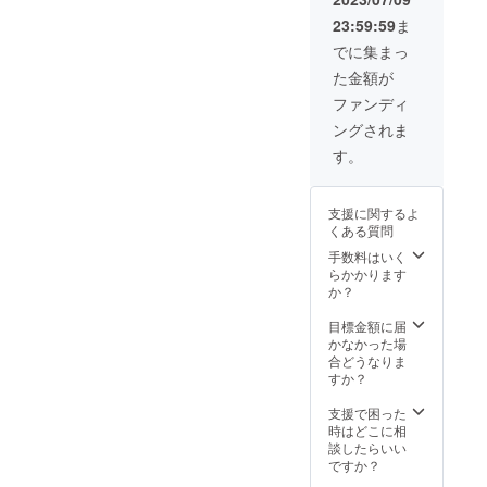
きます（登場方
23:59:59
ま
法はアイテム、
セリフの一部等
でに集まっ
こちらで決めさ
た金額が
せて頂きま
す。） 次回作の
ファンディ
モチベーション
ングされま
に繋がります！
す。
支援に関するよ
くある質問
手数料はいく
らかかります
か？
目標金額に届
かなかった場
合どうなりま
すか？
支援で困った
時はどこに相
談したらいい
ですか？