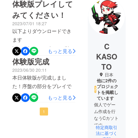
体験版プレイして
みてください！
2023/07/01 18:27
以下よりダウンロードでき
ます
C
https://drive.google.com/file/
もっと見る
KASO
d/1qs1e0CMcSODjzmF4iN
体験版完成
TO
O4bwuCV9wfanS3/view?
2023/06/30 20:11
usp=drive_link
日本
本日体験版が完成しまし
他に2件の
た！序盤の部分をプレイで
プロジェク
トを掲載し
きます。プロモーションも
もっと見る
ています
これから頑張っていこうと
個人でゲー
ム作成を行
思います。
1
なうCカソト
です。
特定商取引
ご期待くだ
法に基づく