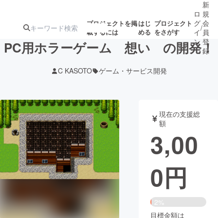
新
ロ
規
グ
会
プロジェクトを掲
はじ
プロジェクト
/
載するには
める
をさがす
イ
員
ン
登
PC用ホラーゲーム 想い の開発！
録
C KASOTO
ゲーム・サービス開発
人気のプロ
注目のリ
注目の新着プロ
募集終了が近いプ
もうすぐ公開
ジェクト
ターン
ジェクト
ロジェクト
されます
現在の支援総
額
アート・写真
音楽
3,00
テクノロジー・ガジェット
ゲーム・サ
0
円
映像・映画
書籍・雑誌
2%
ビジネス・起業
チャレンジ
目標金額は