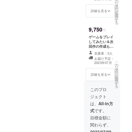
の
成しているゲー
リ
タ
ムの体験版、完
ー
ン
成版をメールに
詳細を見る
を
選
てお送りいたし
択
す
ます。 クレジッ
る
トにサポーター
9,750
としてお名前を
円
大きく記載（備
ゲームをプレイ
考欄に記載した
してみたい＆次
いお名前のご記
回作の作成もと
入をお願いしま
ても強く希望さ
す。） 次回作の
支援者：0人
れる方向け 今回
モチベーション
お届け予定：
のプロジェクト
こ
に繋がります！
2023年07月
の
にて作成してい
リ
タ
るゲームの体験
ー
ン
版、完成版を
詳細を見る
を
選
メールにてお送
択
す
りいたします。
る
クレジットにサ
このプロ
ポーターとして
ジェクト
お名前をより大
きく記載（備考
は、
All-In方
欄に記載したい
式
です。
お名前のご記入
をお願いしま
目標金額に
す。） またゲー
関わらず、
ム内にてお名前
を使用させて頂
2023/07/09