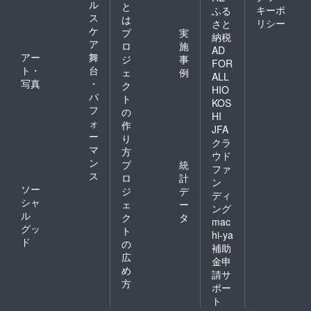
ル
と
キーポ
ふる
ス
は
リシー
さと
ケ
プ
実
納税
ア
ロ
施
AD
アー
舞
ジ
事
FOR
ト・
台
ェ
例
ALL
写真
・
ク
HIO
パ
ト
KOS
フ
の
HI
ォ
作
JFA
ー
り
クラ
マ
方
ウド
ン
プ
統
ファ
ス
ロ
計
ン
ソー
ジ
デ
ディ
シャ
ェ
ー
ング
ル
ク
タ
mac
グッ
ト
hi-ya
ド
の
補助
広
金申
め
請サ
方
ポー
ト