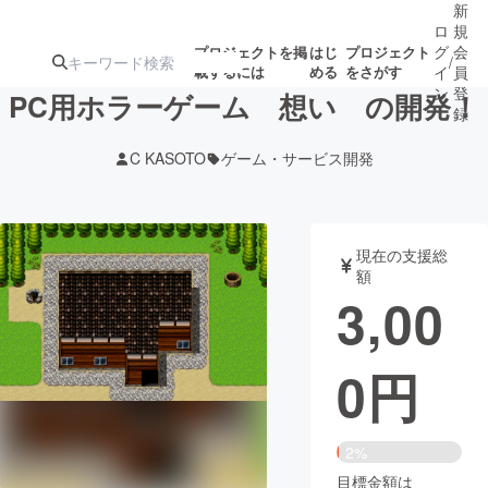
新
ロ
規
グ
会
プロジェクトを掲
はじ
プロジェクト
/
載するには
める
をさがす
イ
員
ン
登
PC用ホラーゲーム 想い の開発！
録
C KASOTO
ゲーム・サービス開発
人気のプロ
注目のリ
注目の新着プロ
募集終了が近いプ
もうすぐ公開
ジェクト
ターン
ジェクト
ロジェクト
されます
現在の支援総
額
アート・写真
音楽
3,00
テクノロジー・ガジェット
ゲーム・サ
0
円
映像・映画
書籍・雑誌
2%
ビジネス・起業
チャレンジ
目標金額は