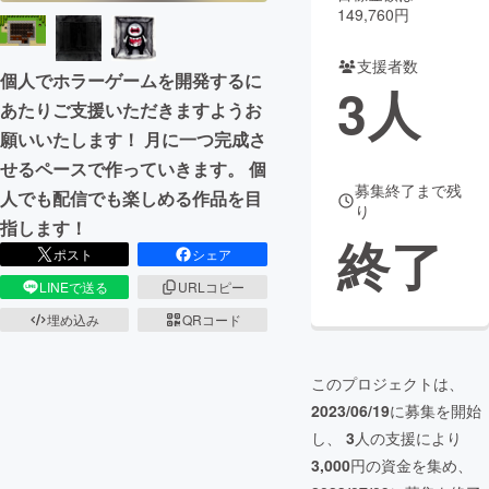
149,760円
まちづくり・地域活性化
支援者数
個人でホラーゲームを開発するに
3
人
あたりご支援いただきますようお
CAMPFIRE for Social Good
CAMPFIRE Creation
願いいたします！ 月に一つ完成さ
CAMPFIREふるさと納税
machi-ya
コミュニティ
せるペースで作っていきます。 個
募集終了まで残
人でも配信でも楽しめる作品を目
り
指します！
終了
ポスト
シェア
LINEで送る
URLコピー
埋め込み
QRコード
このプロジェクトは、
2023/06/19
に募集を開始
し、
3
人の支援により
3,000
円の資金を集め、