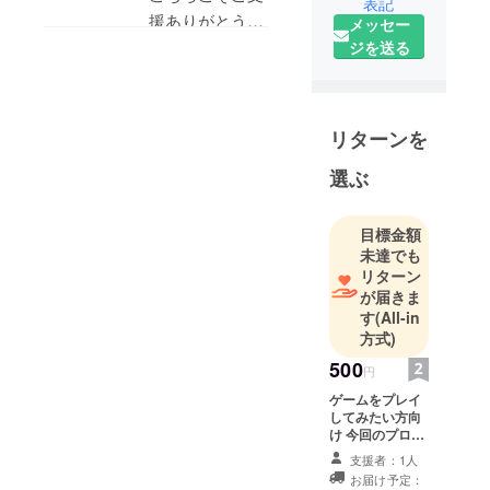
さい！
表記
信でプレイして
援ありがとうご
メッセー
いただいて問題
ざいます！
ジを送る
ありません！
体験版は活動報
告にリンク張っ
てありますので
リターンを
まだでしたら遊
選ぶ
んでみてくださ
い。
完成に向けて頑
目標金額
未達でも
張ります！
リターン
が届きま
す
(All-in
方式)
500
円
ゲームをプレイ
してみたい方向
け 今回のプロ
ジェクトにて作
支援者：1人
成しているゲー
お届け予定：
ムの体験版、完