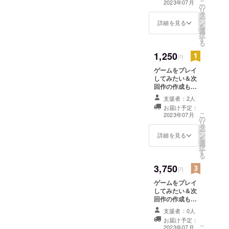
こ
2023年07月
の
成版をメールに
リ
タ
てお送りいたし
ー
ン
ます。 次回作の
詳細を見る
を
選
モチベーション
択
す
に繋がります！
る
1,250
円
ゲームをプレイ
してみたい＆次
回作の作成も希
望される方向け
支援者：2人
今回のプロジェ
お届け予定：
クトにて作成し
こ
2023年07月
の
ているゲームの
リ
タ
体験版、完成版
ー
ン
をメールにてお
詳細を見る
を
選
送りいたしま
択
す
す。 クレジット
る
にサポーターと
3,750
してお名前を記
円
載（備考欄に記
ゲームをプレイ
載したいお名前
してみたい＆次
のご記入をお願
回作の作成も強
いします。） 次
く希望される方
回作のモチベー
支援者：0人
向け 今回のプロ
ションに繋がり
お届け予定：
ジェクトにて作
ます！
こ
2023年07月