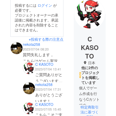
投稿するには
ログイン
が
必要です。
プロジェクトオーナーの承
認後に掲載されます。承認
された内容を削除すること
はできません。
C
※投稿する際の注意点
nekota258
KASO
2023/07/04 08:20
TO
質問失礼します，
こちらはゲーム実況プ
日本
C KASOTO
レイ可能でしょうか？
他に2件の
2023/07/04 13:41
プロジェク
ご質問ありがと
トを掲載し
うございます！
ています
nekota258
体験版(ご支援
個人でゲー
2023/07/04 17:31
の有無問いませ
ム作成を行
ありがとうござ
なうCカソト
ん)、完成版共
います！
C KASOTO
です。
にダウンロード
特定商取引
支援致します！
2023/07/05 15:45
ご期待くだ
した時点より配
法に基づく
こちらこそご支