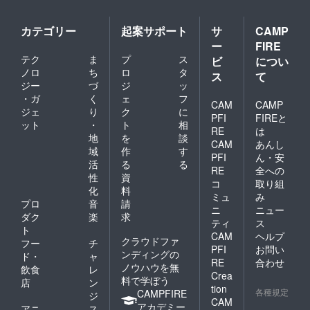
カテゴリー
起案サポート
サ
CAMP
ー
FIRE
テク
ま
プ
ス
ビ
につい
ノロ
ち
ロ
タ
ス
て
ジー
づ
ジ
ッ
・ガ
く
ェ
フ
CAM
CAMP
ジェ
り
ク
に
PFI
FIREと
ット
・
ト
相
RE
は
地
を
談
CAM
あんし
域
作
す
PFI
ん・安
活
る
る
RE
全への
性
資
コ
取り組
化
料
ミュ
み
プロ
音
請
ニ
ニュー
ダク
楽
求
ティ
ス
ト
CAM
ヘルプ
クラウドファ
フー
チ
PFI
お問い
ンディングの
ド・
ャ
RE
合わせ
ノウハウを無
飲食
レ
Crea
料で学ぼう
店
ン
tion
各種規定
CAMPFIRE
ジ
CAM
アカデミー
アニ
ス