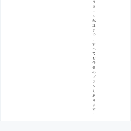
リ
タ
ー
ン
配
送
ま
で
、
す
べ
て
お
任
せ
の
プ
ラ
ン
も
あ
り
ま
す
！