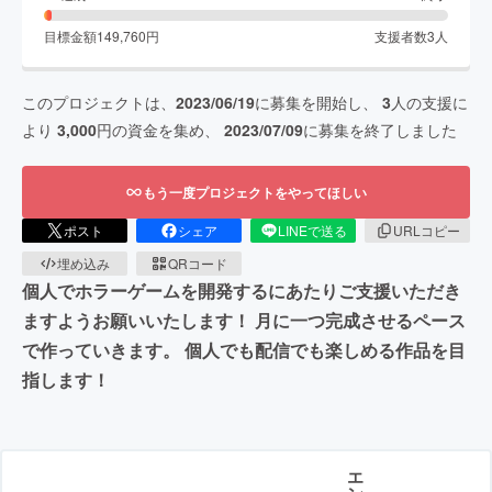
目標金額
149,760
円
支援者数
3
人
このプロジェクトは、
2023/06/19
に募集を開始し、
3
人の支援に
より
3,000
円の資金を集め、
2023/07/09
に募集を終了しました
もう一度プロジェクトをやってほしい
ポスト
シェア
LINEで送る
URLコピー
埋め込み
QRコード
個人でホラーゲームを開発するにあたりご支援いただき
ますようお願いいたします！ 月に一つ完成させるペース
で作っていきます。 個人でも配信でも楽しめる作品を目
指します！
エ