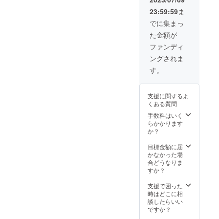
きます（登場方
23:59:59
ま
法はアイテム、
セリフの一部等
でに集まっ
こちらで決めさ
た金額が
せて頂きま
す。） 次回作の
ファンディ
モチベーション
ングされま
に繋がります！
す。
支援に関するよ
くある質問
手数料はいく
らかかります
か？
目標金額に届
かなかった場
合どうなりま
すか？
支援で困った
時はどこに相
談したらいい
ですか？