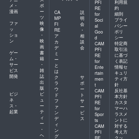
利用規
PFI
メ・
ポ
約
RE
漫画
ー
CA
説
細則
for
ツ
MP
明
プライ
Soci
ファ
映
FI
会
バシー
al
ッ
像
RE
・
ポリ
Goo
ショ
・
ア
相
シー
d
ン
映
カ
談
特定商
CAM
画
デ
会
取引法
PFI
ゲー
書
ミ
に基づ
RE
ム・
籍
ー
く表記
for
サー
・
と
情報セ
Ente
ビス
雑
は
キュリ
rtain
開発
誌
ク
サ
ティ方
men
出
ラ
ポ
針
t
版
ウ
ー
反社基
CAM
ビジ
ビ
ド
ト
本方針
PFI
ネ
ュ
フ
サ
カスタ
RE
ス・
ー
ァ
ー
マーハ
for
起業
テ
ン
ビ
ラスメ
Spor
ィ
デ
ス
ントに
ts
ー
ィ
対する
CAM
・
ン
考え方
PFI
ヘ
グ
クッ
RE