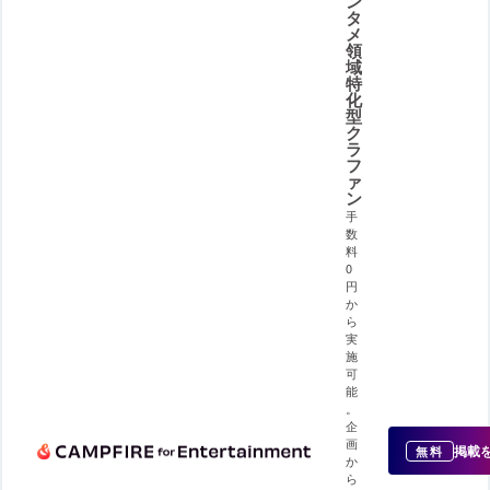
ン
タ
メ
領
域
特
化
型
ク
ラ
フ
ァ
ン
手
数
料
0
円
か
ら
実
施
可
能
。
企
画
掲載
無料
か
ら