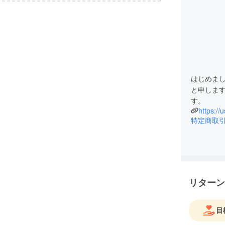
はじめま
と申しま
す。
https://
特定商取
リターン
目