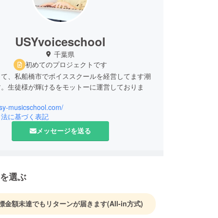
USYvoiceschool
千葉県
初めてのプロジェクトです
して、私船橋市でボイススクールを経営してます潮
す。生徒様が輝けるをモットーに運営しておりま
usy-musicschool.com/
引法に基づく表記
メッセージを送る
を選ぶ
標金額未達でもリターンが届きます
(All-in方式)