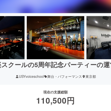
楽スクールの5周年記念パーティーの運
USYvoiceschool
舞台・パフォーマンス
東京都
現在の支援総額
110,500
円