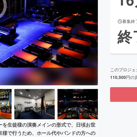
募集終
CAMPFIRE for Social Good
CAMPFIRE Creation
終
CAMPFIREふるさと納税
machi-ya
コミュニティ
このプロジェ
110,500
円の
ーを生徒様の演奏メインの形式で、日頃お世
京様で行うため、ホール代やバンドの方への