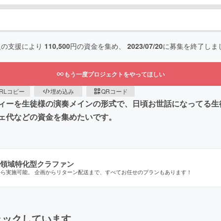
人の支援により
110,500
円の資金を集め、
2023/07/20
に募集を終了しま
もう一度プロジェクトをやってほしい
RLコピー
埋め込み
QRコード
ィーを生徒様の演奏メインの形式で、日頃お世話になってる生
ェ代などの資金を集めたいです。
領域特化型クラファン
から実施可能。 企画からリターン配送まで、すべてお任せのプランもあります！
ェックしています