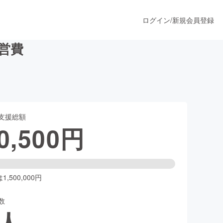
ログイン
/
新規会員登録
営費
うすぐ公開されます
支援総額
プロダクト
0,500
円
ファッション
スポーツ
,500,000円
数
ア
ソーシャルグッド
人