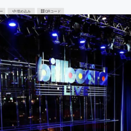
ピー
埋め込み
QRコード