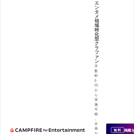
エ
ン
タ
メ
領
域
特
化
型
ク
ラ
フ
ァ
ン
手
数
料
0
円
か
ら
実
施
可
能
。
企
画
掲載
無料
か