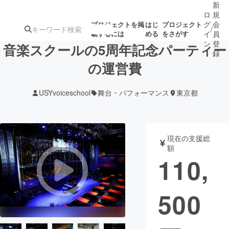
新
ロ
規
グ
会
プロジェクトを掲
はじ
プロジェクト
/
載するには
める
をさがす
イ
員
ン
登
音楽スクールの5周年記念パーティー
録
の運営費
人気のプロ
注目のリ
注目の新着プロ
募集終了が近いプ
もうすぐ公開
USYvoiceschool
舞台・パフォーマンス
東京都
ジェクト
ターン
ジェクト
ロジェクト
されます
アート・写真
音楽
現在の支援総
額
110,
テクノロジー・ガジェット
ゲーム・サ
500
映像・映画
書籍・雑誌
ビジネス・起業
チャレンジ