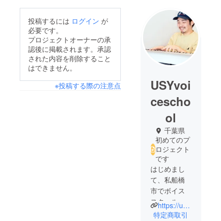
投稿するには
ログイン
が
必要です。
プロジェクトオーナーの承
認後に掲載されます。承認
された内容を削除すること
はできません。
USYvoi
※投稿する際の注意点
cescho
ol
千葉県
初めてのプ
ロジェクト
です
はじめまし
て、私船橋
市でボイス
スクールを
https://usy-musicschool.com/
経営してま
特定商取引