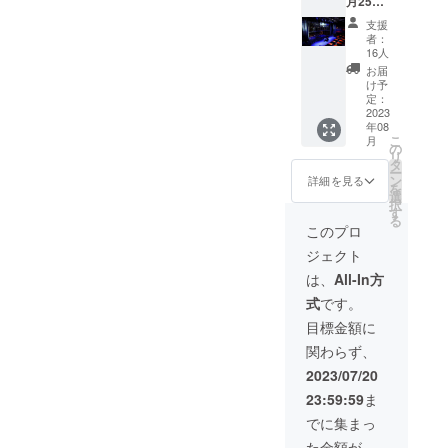
月25日
18時半
支援
に開催
者：
される
16人
通常
お届
5000円
け予
かかる
定：
ビル
2023
年08
ボード
こ
月
東京様
の
リ
の一流
タ
ー
の音楽
ン
詳細を見る
を
ホール
選
択
での
す
る
ビュッ
このプロ
フェ、
ジェクト
飲み放
題付き
は、
All-In方
の入場
式
です。
料を無
料にて
目標金額に
提供さ
関わらず、
せて頂
きま
2023/07/20
す。
23:59:59
ま
でに集まっ
た金額が