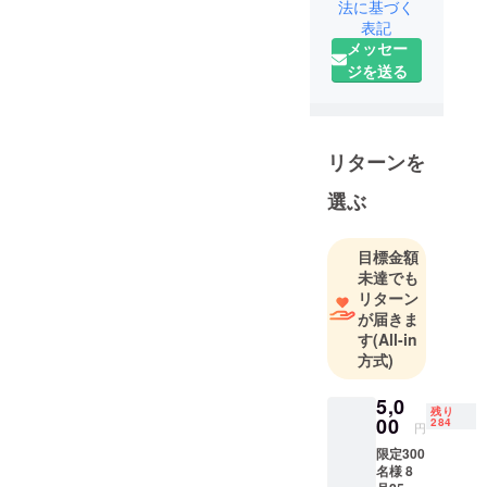
す潮と申し
法に基づく
表記
ます。生徒
メッセー
様が輝ける
ジを送る
をモットー
に運営して
おります。
リターンを
選ぶ
目標金額
未達でも
リターン
が届きま
す
(All-in
方式)
5,0
残り
00
284
円
限定300
名様 8