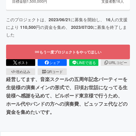
目標金額
1,500,000
円
支援者数
16
人
このプロジェクトは、
2023/06/21
に募集を開始し、
16
人の支援
により
110,500
円の資金を集め、
2023/07/20
に募集を終了しま
した
もう一度プロジェクトをやってほしい
ポスト
シェア
LINEで送る
URLコピー
埋め込み
QRコード
経営してます、音楽スクールの五周年記念パーティーを
生徒様の演奏メインの形式で、日頃お世話になってる生
徒様へ感謝を込めて、ビルボード東京様で行うため、
ホール代やバンドの方への演奏費、ビュッフェ代などの
資金を集めたいです。