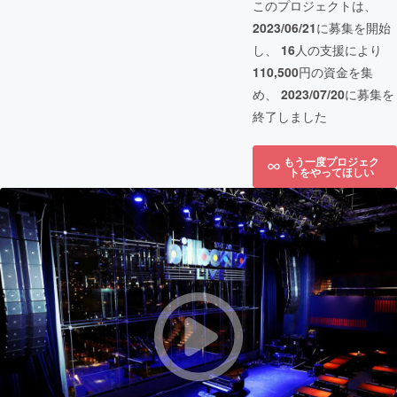
このプロジェクトは、
2023/06/21
に募集を開始
し、
16
人の支援により
110,500
円の資金を集
め、
2023/07/20
に募集を
終了しました
もう一度プロジェク
トをやってほしい