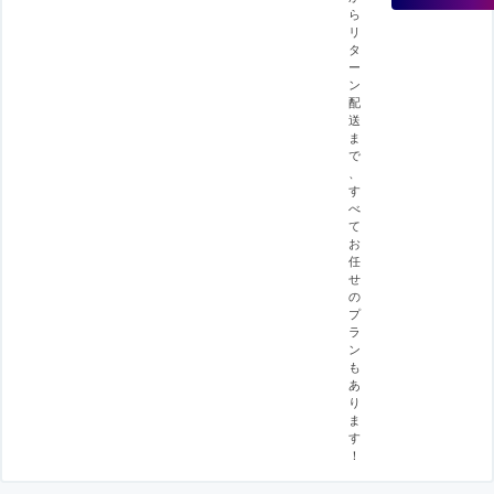
ら
リ
タ
ー
ン
配
送
ま
で
、
す
べ
て
お
任
せ
の
プ
ラ
ン
も
あ
り
ま
す
！