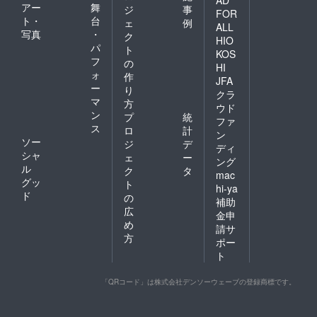
アー
舞
ジ
事
FOR
ト・
台
ェ
例
ALL
写真
・
ク
HIO
パ
ト
KOS
フ
の
HI
ォ
作
JFA
ー
り
クラ
マ
方
ウド
ン
プ
統
ファ
ス
ロ
計
ン
ソー
ジ
デ
ディ
シャ
ェ
ー
ング
ル
ク
タ
mac
グッ
ト
hi-ya
ド
の
補助
広
金申
め
請サ
方
ポー
ト
「QRコード」は株式会社デンソーウェーブの登録商標です。