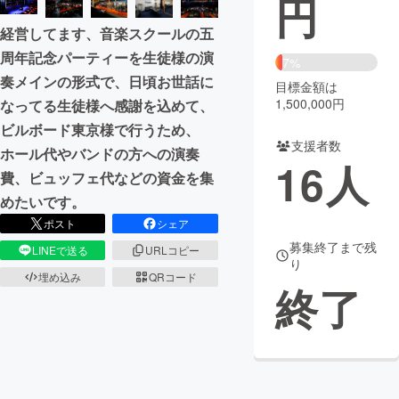
円
経営してます、音楽スクールの五
まちづくり・地域活性化
周年記念パーティーを生徒様の演
7%
奏メインの形式で、日頃お世話に
目標金額は
CAMPFIRE for Social Good
CAMPFIRE Creation
1,500,000円
なってる生徒様へ感謝を込めて、
CAMPFIREふるさと納税
machi-ya
コミュニティ
ビルボード東京様で行うため、
支援者数
ホール代やバンドの方への演奏
16
人
費、ビュッフェ代などの資金を集
めたいです。
ポスト
シェア
募集終了まで残
LINEで送る
URLコピー
り
埋め込み
QRコード
終了