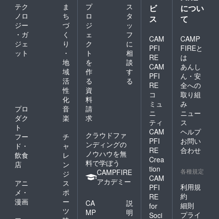
テク
ま
プ
ス
ビ
につい
ノロ
ち
ロ
タ
ス
て
ジー
づ
ジ
ッ
・ガ
く
ェ
フ
CAM
CAMP
ジェ
り
ク
に
PFI
FIREと
ット
・
ト
相
RE
は
地
を
談
CAM
あんし
域
作
す
PFI
ん・安
活
る
る
RE
全への
性
資
コ
取り組
化
料
ミュ
み
プロ
音
請
ニ
ニュー
ダク
楽
求
ティ
ス
ト
CAM
ヘルプ
クラウドファ
フー
チ
PFI
お問い
ンディングの
ド・
ャ
RE
合わせ
ノウハウを無
飲食
レ
Crea
料で学ぼう
店
ン
tion
各種規定
CAMPFIRE
ジ
CAM
アカデミー
アニ
ス
利用規
PFI
メ・
ポ
約
RE
漫画
ー
CA
説
細則
for
ツ
MP
明
プライ
Soci