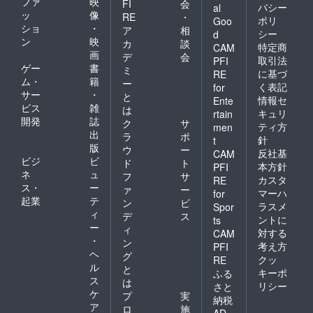
ファ
映
FI
会
バシー
al
ッ
像
RE
・
ポリ
Goo
ショ
・
ア
相
シー
d
ン
映
カ
談
特定商
CAM
画
デ
会
取引法
PFI
ゲー
書
ミ
に基づ
RE
ム・
籍
ー
く表記
for
サー
・
と
情報セ
Ente
ビス
雑
は
キュリ
rtain
開発
誌
ク
サ
ティ方
men
出
ラ
ポ
針
t
版
ウ
ー
反社基
CAM
ビジ
ビ
ド
ト
本方針
PFI
ネ
ュ
フ
サ
カスタ
RE
ス・
ー
ァ
ー
マーハ
for
起業
テ
ン
ビ
ラスメ
Spor
ィ
デ
ス
ントに
ts
ー
ィ
対する
CAM
・
ン
考え方
PFI
ヘ
グ
クッ
RE
ル
と
キーポ
ふる
ス
は
リシー
さと
ケ
プ
実
納税
ア
ロ
施
AD