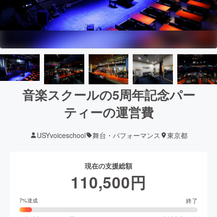
音楽スクールの5周年記念パー
ティーの運営費
USYvoiceschool
舞台・パフォーマンス
東京都
現在の支援総額
110,500
円
終了
7
%達成