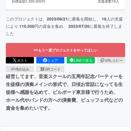
目標金額
1,500,000
円
支援者数
16
人
このプロジェクトは、
2023/06/21
に募集を開始し、
16
人の支援
により
110,500
円の資金を集め、
2023/07/20
に募集を終了しま
した
もう一度プロジェクトをやってほしい
ポスト
シェア
LINEで送る
URLコピー
埋め込み
QRコード
経営してます、音楽スクールの五周年記念パーティーを
生徒様の演奏メインの形式で、日頃お世話になってる生
徒様へ感謝を込めて、ビルボード東京様で行うため、
ホール代やバンドの方への演奏費、ビュッフェ代などの
資金を集めたいです。