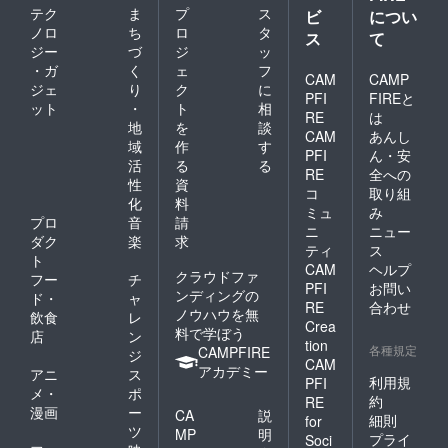
テク
ま
プ
ス
ビ
につい
ノロ
ち
ロ
タ
ス
て
ジー
づ
ジ
ッ
・ガ
く
ェ
フ
CAM
CAMP
ジェ
り
ク
に
PFI
FIREと
ット
・
ト
相
RE
は
地
を
談
CAM
あんし
域
作
す
PFI
ん・安
活
る
る
RE
全への
性
資
コ
取り組
化
料
ミュ
み
プロ
音
請
ニ
ニュー
ダク
楽
求
ティ
ス
ト
CAM
ヘルプ
クラウドファ
フー
チ
PFI
お問い
ンディングの
ド・
ャ
RE
合わせ
ノウハウを無
飲食
レ
Crea
料で学ぼう
店
ン
tion
各種規定
CAMPFIRE
ジ
CAM
アカデミー
アニ
ス
利用規
PFI
メ・
ポ
約
RE
漫画
ー
CA
説
細則
for
ツ
MP
明
プライ
Soci