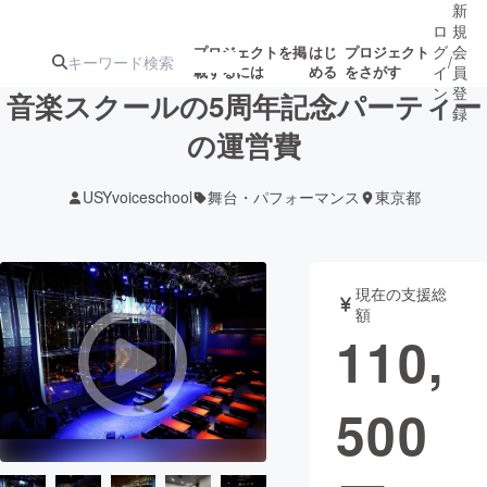
新
ロ
規
グ
会
プロジェクトを掲
はじ
プロジェクト
/
載するには
める
をさがす
イ
員
ン
登
音楽スクールの5周年記念パーティー
録
の運営費
人気のプロ
注目のリ
注目の新着プロ
募集終了が近いプ
もうすぐ公開
USYvoiceschool
舞台・パフォーマンス
東京都
ジェクト
ターン
ジェクト
ロジェクト
されます
アート・写真
音楽
現在の支援総
額
110,
テクノロジー・ガジェット
ゲーム・サ
500
映像・映画
書籍・雑誌
ビジネス・起業
チャレンジ