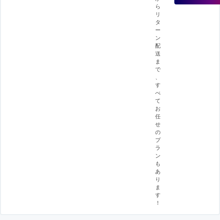
ら
リ
タ
ー
ン
配
送
ま
で
、
す
べ
て
お
任
せ
の
プ
ラ
ン
も
あ
り
ま
す
！