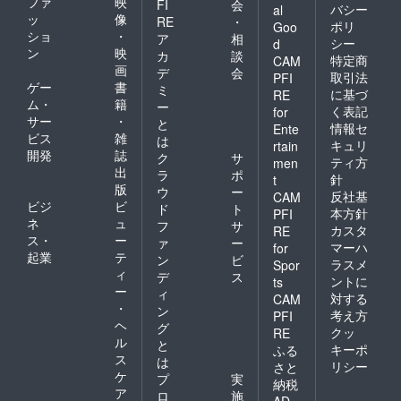
ファ
映
FI
会
バシー
al
ッ
像
RE
・
ポリ
Goo
ショ
・
ア
相
シー
d
ン
映
カ
談
特定商
CAM
画
デ
会
取引法
PFI
ゲー
書
ミ
に基づ
RE
ム・
籍
ー
く表記
for
サー
・
と
情報セ
Ente
ビス
雑
は
キュリ
rtain
開発
誌
ク
サ
ティ方
men
出
ラ
ポ
針
t
版
ウ
ー
反社基
CAM
ビジ
ビ
ド
ト
本方針
PFI
ネ
ュ
フ
サ
カスタ
RE
ス・
ー
ァ
ー
マーハ
for
起業
テ
ン
ビ
ラスメ
Spor
ィ
デ
ス
ントに
ts
ー
ィ
対する
CAM
・
ン
考え方
PFI
ヘ
グ
クッ
RE
ル
と
キーポ
ふる
ス
は
リシー
さと
ケ
プ
実
納税
ア
ロ
施
AD