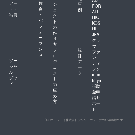
アー
舞
ジ
事
FOR
ト・
台
ェ
例
ALL
写真
・
ク
HIO
パ
ト
KOS
フ
の
HI
ォ
作
JFA
ー
り
クラ
マ
方
ウド
ン
プ
統
ファ
ス
ロ
計
ン
ソー
ジ
デ
ディ
シャ
ェ
ー
ング
ル
ク
タ
mac
グッ
ト
hi-ya
ド
の
補助
広
金申
め
請サ
方
ポー
ト
「QRコード」は株式会社デンソーウェーブの登録商標です。