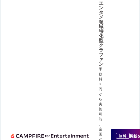
エ
ン
タ
メ
領
域
特
化
型
ク
ラ
フ
ァ
ン
手
数
料
0
円
か
ら
実
施
可
能
。
企
画
掲載
無料
か