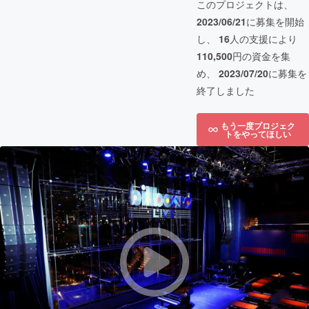
このプロジェクトは、
2023/06/21
に募集を開始
し、
16
人の支援により
110,500
円の資金を集
め、
2023/07/20
に募集を
終了しました
もう一度プロジェク
トをやってほしい