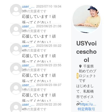
user_c5aa2676fbc4
2023/07/10 19:04
3件
の支援者です
応援しています！頑
張ってください！
user_c5aa2676fbc4
2023/06/25 21:08
3件
の支援者です
応援しています！頑
USYvoi
張ってください！
user_5506b2000554
2023/06/25 00:22
cescho
4件
の支援者です
応援しています！頑
ol
張ってください！
user_3e16eba95944
2023/06/23 23:55
千葉県
3件
の支援者です
初めてのプ
応援しています！頑
ロジェクト
です
張ってください！
user_92cc150ab684
2023/06/23 09:37
はじめまし
1件
の支援者です
て、私船橋
応援しています！頑
市でボイス
張ってください！
スクールを
https://usy-musicschool.com/
user_5506b2000554
2023/06/22 20:06
経営してま
特定商取引
4件
の支援者です