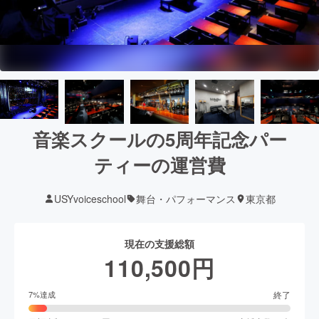
音楽スクールの5周年記念パー
ティーの運営費
USYvoiceschool
舞台・パフォーマンス
東京都
現在の支援総額
110,500
円
終了
7
%達成