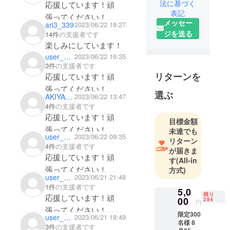
す潮と申し
法に基づく
応援しています！頑
表記
ます。生徒
張ってください！
メッセー
ari3_339
2023/06/22 18:27
様が輝ける
ジを送る
14件
の支援者です
をモットー
楽しみにしています！
に運営して
user_3e16eba95944
2023/06/22 16:35
おります。
3件
の支援者です
リターンを
応援しています！頑
張ってください！
選ぶ
AKIYAMAMISAKO
2023/06/22 13:47
4件
の支援者です
応援しています！頑
目標金額
張ってください！
未達でも
user_5506b2000554
2023/06/22 09:35
リターン
4件
の支援者です
が届きま
応援しています！頑
す
(All-in
張ってください！
方式)
user_6c6a5de51d94
2023/06/21 21:48
1件
の支援者です
5,0
残り
応援しています！頑
00
284
円
張ってください！
限定300
user_c5aa2676fbc4
2023/06/21 18:49
名様 8
3件
の支援者です