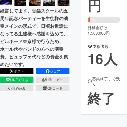
円
経営してます、音楽スクールの五
まちづくり・地域活性化
周年記念パーティーを生徒様の演
7%
奏メインの形式で、日頃お世話に
目標金額は
CAMPFIRE for Social Good
CAMPFIRE Creation
1,500,000円
なってる生徒様へ感謝を込めて、
CAMPFIREふるさと納税
machi-ya
コミュニティ
ビルボード東京様で行うため、
支援者数
ホール代やバンドの方への演奏
16
人
費、ビュッフェ代などの資金を集
めたいです。
ポスト
シェア
募集終了まで残
LINEで送る
URLコピー
り
埋め込み
QRコード
終了