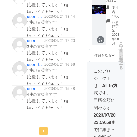
月25日
応援しています！頑
18時半
支援
に開催
張ってください！
者：
される
user_9d2e6cfd31d4
2023/06/21 18:14
16人
通常
お届
1件
の支援者です
5000円
け予
応援しています！頑
かかる
定：
ビル
2023
張ってください！
年08
ボード
user_3e16eba95944
2023/06/21 17:20
こ
月
東京様
の
3件
の支援者です
リ
の一流
タ
応援しています！頑
ー
の音楽
ン
詳細を見る
を
ホール
張ってください！
選
択
での
user_f8f5fcac3d34
2023/06/21 16:56
す
る
ビュッ
1件
の支援者です
このプロ
フェ、
応援しています！頑
ジェクト
飲み放
張ってください！
題付き
は、
All-In方
user_5506b2000554
2023/06/21 15:48
の入場
式
です。
料を無
4件
の支援者です
料にて
目標金額に
応援しています！頑
提供さ
関わらず、
張ってください！
せて頂
きま
2023/07/20
す。
23:59:59
ま
でに集まっ
1
た金額が