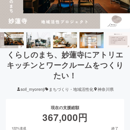
くらしのまち、妙蓮寺にアトリエ
キッチンとワークルームをつくり
たい！
soil_myorenji
まちづくり・地域活性化
神奈川県
現在の支援総額
367,000
円
終了
122
%達成