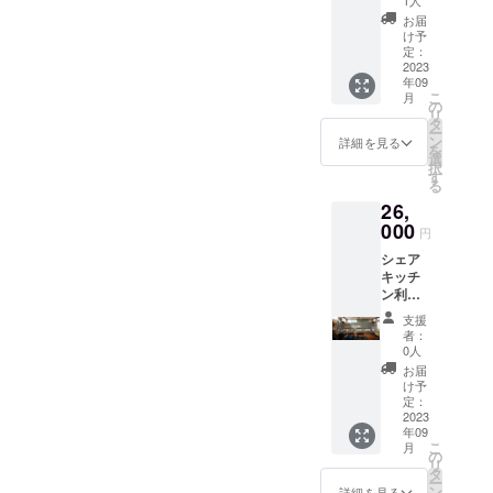
⼈）１
1人
⽤者
ファン
約概要
組のみ
お届
（団
ディン
・利用
の専有
け予
体・法
グ支援
の目的
定：
利⽤と
⼈）１
限定で
2023
当建物
なりま
組のみ
年09
入会金
の2階
す。
の専有
こ
月
費用を
は、町
の
（同じ
利⽤と
リ
いただ
の第2の
タ
時間で
なりま
ー
かずに
仕事場
ン
２組以
詳細を見る
す。
を
ご案内
として
選
上が同
（同じ
択
させて
作業す
す
時利⽤
時間で
る
いただ
る個室
できな
1室に２
26,
きま
のコ
いこと
組以上
す。
000
ワーキ
となっ
円
が同時
▼SOIL
ング
ていま
利⽤で
シェア
アトリ
ルーム
す） ◎
きない
キッチ
エキッ
運営目
製造可
ことと
ン利用
チン概
的で利
能な食
なって
30時間/
要 ◎営
用する
品 ・菓
支援
いま
月 クラ
業時
ことを
⼦製造
者：
す。）
ウド
間：24
原則と
0人
許可の
（2）利
ファン
時間営
いたし
範囲で
お届
用時間
ディン
業 ※営
ます。
け予
製造が
はご加
グ支援
業時間
定：
宗教や
許可さ
入いた
限定で
2023
は社会
政治等
れてい
だいた
年09
入会金
情勢、
の目
るもの
プラン
こ
月
費用を
利⽤状
の
的、法
（ケー
に応じ
リ
いただ
況等に
タ
律に反
キや焼
た時間
ー
かずに
より変
ン
する目
詳細を見る