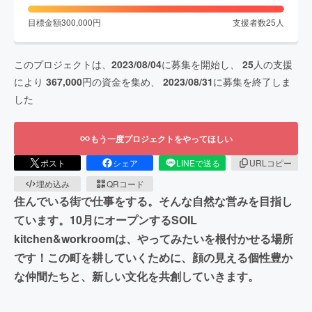
目標金額
300,000
円
支援者数
25
人
このプロジェクトは、
2023/08/04
に募集を開始し、
25
人の支援
により
367,000
円の資金を集め、
2023/08/31
に募集を終了しま
した
もう一度プロジェクトをやってほしい
ポスト
シェア
LINEで送る
URLコピー
埋め込み
QRコード
住んでいる街で仕事をする。そんな自然な営みを目指し
ています。10月にオープンするSOIL
kitchen&workroomは、やってみたいを根付かせる場所
です！この町を耕していくために、顔の見える個性豊か
な仲間たちと、新しい文化を共創していきます。