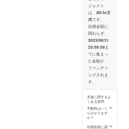
が必要
りま
時、必
時利⽤
弁当、
でにス
営業許
の掃き
です。
ジェクト
す。 4.
ず備考
できな
調味料
タッフ
可を必
掃除、
・
利用方
欄に掲
いこと
(味噌・
は、
All-In方
までご
要とす
カウン
HACCP
法 (１)
載を希
となっ
醤油は
提出く
る目的
ター・
の考え
式
です。
予約に
望され
ていま
別途保
ださい
で利用
テーブ
方を取
ついて
るお名
す） ◎
険所許
目標金額に
（紙
される
ルの拭
り入れ
・3 ヶ
前をご
製造可
可が必
面・
場合
き掃除
た衛生
関わらず、
⽉後の
記入く
能な食
要なた
PDFど
（例：
にアル
管理
⽉末ま
ださ
品 ・菓
め、応
2023/08/31
ちらも
1 日カ
コール
ファイ
で予約
い。
⼦製造
相談) ◎
可） 提
フェ・
除菌、
ル（衛
23:59:59
ま
を⼊れ
許可の
利用開
出書類
レスト
厨房内
生管理
ること
範囲で
始に必
でに集まっ
の内容
ラン、
の掃除
計画）
ができ
製造が
要な書
を確認
弁当屋
等、ご
を作成
た金額が
ます。
許可さ
類につ
し、承
等）は
協力の
してい
（例：4
れてい
いて 下
ファンディ
認後に
「食品
ほどよ
ただき
⽉ 1 ⽇
るもの
記の書
利用開
衛生責
ろしく
ます。
ングされま
に予約
（ケー
類をご
始とな
任者」
お願い
◎予約
→7 ⽉
キや焼
利用開
す。
りま
養成講
いたし
方法 利
末まで
き菓⼦
始の1週
す。 ・
座を修
ます。
用時間
予約可
など）
間前ま
飲食店
了され
・利⽤
はご加
能） ＊
・お惣
でにス
営業許
ている
開始ま
支援に関するよ
入いた
キャン
菜、軽
タッフ
可を必
ことの
での流
くある質問
だいた
セルポ
⾷、お
までご
要とす
証明
れ ①利
プラン
リシー
弁当、
手数料はいく
提出く
る目的
（コ
用開始
に応じ
は以下
調味料
らかかります
ださい
で利用
ピー）
にあ
た時間
の通り
(味噌・
か？
（紙
される
をご提
たっ
の範囲
になり
醤油は
面・
場合
出いた
て、必
内で、
ます。
別途保
目標金額に届
PDFど
（例：
だきま
要な情