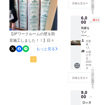
ー
ていた
ン
詳細を見る
を
だきま
選
択
す。
す
る
6,0
残り4
00
円
民家を
リノ
【2Fワークルームの壁を防
ベー
ション
音施工しました！！】日々
支援
する参
者：
現場は、内装の工事を進
加券2名
1人
もっと見る
分（一
お届
め、その裏で予約管理や申
緒に壁
け予
を塗っ
定：
請まわりをパキパキ進める
1
たり、
2023
年09
ものを
この頃、皆さんのおかげも
こ
月
つくっ
の
リ
あって、支援が60％を超え
たりし
タ
ー
ましょ
ン
詳細を見る
ました！！！本当にありが
を
う！）
選
択
です。
す
とうございます！！暗中模
る
・日程
9,0
2023年
索の中で、こうしてプロ
9月上旬
00
円
ジェクトが一歩また一歩と
・場所
【2ヶ月
神奈川