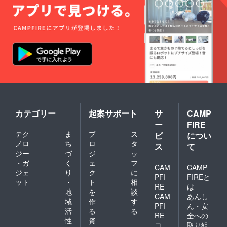
ことの
方を取
た時間
（例：4
の通り
証明
り入れ
の範囲
⽉ 1 ⽇
になり
（コ
た衛生
内で、
に予約
ます。
ピー）
管理
予約カ
→7 ⽉
〜1ヶ月
をご提
ファイ
レン
末まで
より
出いた
ル（衛
ダーア
予約可
前 ：
だきま
生管理
プリに
能） ＊
変更可
す。 調
計画）
希望の
キャン
1ヶ月〜
理師免
を作成
時間数
セルポ
当日
許など
してい
をご入
リシー
：予約
でも可
ただき
力くだ
は以下
失効
能です
ます。
さい。
の通り
（他利
が、同
◎予約
・3 ヶ
になり
用者へ
じく確
方法 利
⽉後の
カテゴリー
起案サポート
サ
CAMP
ます。
の譲渡
認する
用時間
⽉末ま
〜1ヶ月
の場
ー
FIRE
ための
はご加
で予約
より
合、次
テク
ま
プ
ス
コピー
ビ
につい
入いた
を⼊れ
前 ：
月の利
は提出
だいた
ノロ
ち
ロ
タ
ること
変更可
ス
て
用時間
が必要
プラン
ができ
ジー
づ
ジ
ッ
1ヶ月〜
に繰越
です。
に応じ
ます。
当日
されま
・ガ
く
ェ
フ
・
CAM
CAMP
た時間
（例：4
：予約
す） な
ジェ
り
ク
に
HACCP
の範囲
⽉ 1 ⽇
PFI
FIREと
失効
お、⼤
ット
・
ト
相
の考え
内で、
に予約
（他利
RE
は
規模地
方を取
地
を
談
予約カ
→7 ⽉
用者へ
震など
CAM
あんし
り入れ
レン
末まで
域
作
す
の譲渡
の天災
PFI
ん・安
た衛生
ダーア
予約可
の場
活
る
る
や疫病
管理
RE
全への
プリに
能） ＊
合、次
の感染
性
資
ファイ
希望の
コ
取り組
キャン
月の利
拡⼤で