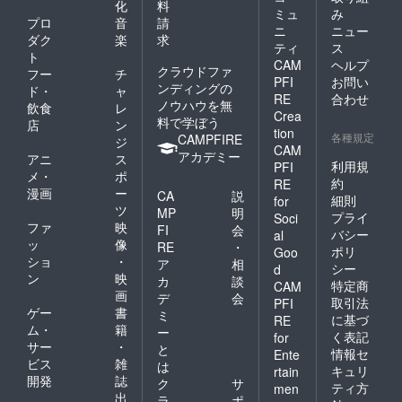
化
料
ル（衛
時間数
セルポ
用時間
ミュ
み
の緊急
生管理
プロ
音
請
をご入
リシー
に繰越
事態宣
ニ
ニュー
計画）
力くだ
ダク
楽
求
は以下
されま
⾔の発
ティ
ス
を作成
さい。
の通り
す）
ト
令など
CAM
ヘルプ
してい
・3 ヶ
になり
クラウドファ
やむを
フー
チ
ただき
⽉後の
PFI
お問い
ます。
得ない
ンディングの
ド・
ャ
ます。
⽉末ま
〜1ヶ月
RE
合わせ
状況で
ノウハウを無
飲食
レ
◎予約
で予約
より
のキャ
Crea
料で学ぼう
方法 利
を⼊れ
店
ン
前 ：
ンセ ル
tion
用時間
各種規定
ること
CAMPFIRE
変更可
ジ
につい
CAM
はご加
ができ
1ヶ月〜
アカデミー
ては、
アニ
ス
入いた
利用規
PFI
ます。
当日
キャン
メ・
ポ
だいた
（例：4
約
：予約
RE
セル料
漫画
ー
プラン
CA
説
⽉ 1 ⽇
失効
細則
for
はかか
に応じ
ツ
に予約
（他利
MP
明
らない
プライ
Soci
た時間
→7 ⽉
用者へ
ファ
映
FI
会
ものと
バシー
al
の範囲
末まで
の譲渡
ッ
像
しま
RE
・
ポリ
内で、
Goo
予約可
の場
す。
ショ
・
ア
相
予約カ
能） ＊
シー
d
合、次
ン
映
レン
カ
談
キャン
月の利
特定商
CAM
ダーア
画
セルポ
デ
会
用時間
取引法
PFI
プリに
リシー
ゲー
書
に繰越
ミ
に基づ
RE
希望の
は以下
されま
ム・
籍
ー
く表記
for
時間数
の通り
す）
サー
・
と
をご入
情報セ
になり
Ente
ビス
雑
は
力くだ
ます。
キュリ
rtain
開発
誌
さい。
〜1ヶ月
ク
サ
ティ方
men
・3 ヶ
より
出
ラ
ポ