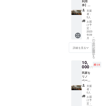
動くのがとても嬉しいです
利用
県横浜
券】
市港北
^^今は、熱狂的で粘着質な
ワーク
区菊名
支援
ルーム
仲手原2
台風6号が日本列島につきま
者：
利用 3
丁目25
5人
とっており、日本中で不安
日/月 ク
－17
お届
ラファ
け予
の声が聞こえますが、ただ
ン限定
定：
で1ヶ月
2023
ひたすら前向きに鼓舞しあ
年09
分お得
こ
月
にご利
の
えたらと切に思います。頑
リ
用いた
タ
ー
張っていきましょう！！
だけま
ン
詳細を見る
を
す。 1
選
択
日1組利
す
る
用のお
10,
部屋貸
残り5
し切り
000
円
ができ
民家を
るプラ
リノ
ンで
ベー
す。 ◎
ション
ワーク
支援
する参
ルーム
者：
加券4名
利用規
0人
分（一
約概要
お届
緒に壁
・利用
け予
を塗っ
の目的
定：