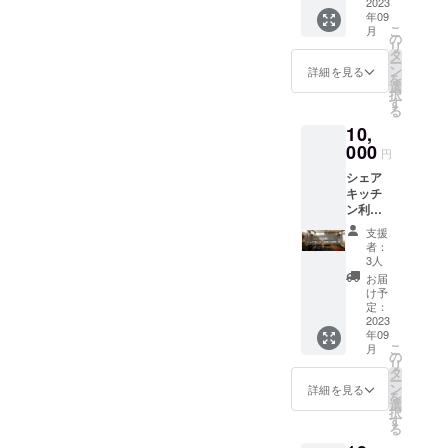
たり、
2023
当建物
年09
ものを
の2階
こ
月
つくっ
は、町
の
リ
たりし
の第2の
タ
ー
ましょ
仕事場
ン
詳細を見る
を
う！）
として
選
択
です。
作業す
す
る
・日程
る個室
10,
2023年
のコ
9月上旬
000
ワーキ
円
・場所
ング
シェア
神奈川
ルーム
キッチ
県横浜
運営目
ン利用
市港北
的で利
10時間/
区菊名
用する
支援
月 クラ
仲手原2
ことを
者：
ウド
丁目25
原則と
3人
ファン
－17
いたし
お届
ディン
ます。
け予
グ支援
定：
宗教や
限定で
2023
政治等
年09
入会金
の目
こ
月
費用を
の
的、法
リ
いただ
タ
律に反
ー
かずに
ン
する目
詳細を見る
を
ご案内
選
的、そ
択
させて
す
の他、
る
いただ
非常識