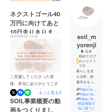
ネクストゴール40
万円に向けてあと
10日走りきりま
soil_m
2023/08/22 13:35
す！！
yorenji
日本
初めてのプ
ロジェクト
です
暮らしを支
ご支援してくださった皆
える町、妙
蓮寺をもっ
様、本当にありがとうござ
とヒトモノ
https://soil-kitchen-workroom.my.canva.site/
います！！！現場も急ピッ
もっと見る
コトが循環
https://www.instagram.com/soil.myorenji/
チで追い込みをかけており
する場所に
https://www.youtube.com/watch?v=L1rHUhL7LZ0
SOIL事業概要の動
特定商取引
したい。
ますので、今後もいろいろ
画をつくりまし
法に基づく
住んでいる
と活動報告していきます！