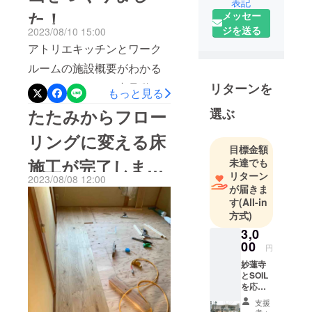
表記
地域で、仕
た！
メッセー
事をする。
ジを送る
2023/08/10 15:00
そんな自然
アトリエキッチンとワーク
な営みを目
ルームの施設概要がわかる
指していま
す！
よう、YouTubeで内見動画
リターンを
もっと見る
を作成しております！皆さ
たたみからフロー
選ぶ
10月にオー
ん、こちらのQRコードから
プンする
リングに変える床
ご覧くださいませ^^
SOILは、事
目標金額
業者として
施工が完了しまし
未達でも
リターン
のやってみ
2023/08/08 12:00
た！
が届きま
たいを根付
す
(All-in
かせる場所
方式)
です。
3,0
00
円
1Fには、会
妙蓮寺
員制のアト
とSOIL
リエキッチ
を応援
してく
ン(＝シェア
支援
ださっ