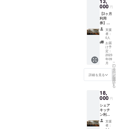
13,
きま
的な行
す。
000
為等に
円
▼SOIL
よるご
【2ヶ月
アトリ
利用は
利用
エキッ
固くお
券】
チン概
断りい
ワーク
要 ◎営
たしま
支援
ルーム
業時
す。 ・
者：
利用 5
間：24
0人
利用可
日/月 ク
時間営
能時間
お届
ラファ
業 ※営
け予
（1）営
ン限定
業時間
定：
業時間
で1ヶ月
2023
は社会
8:00~2
年09
分お得
情勢、
0:00 ※
こ
月
にご利
利⽤状
の
営業時
リ
用いた
況等に
タ
間は社
ー
だけま
より変
ン
詳細を見る
会情
を
す。 1
動する
選
勢、利
択
日1組利
可能性
す
⽤状況
る
用のお
があり
等によ
18,
部屋貸
ます。
り変動
し切り
000
キッチ
する可
円
ができ
ン内の
能性が
シェア
るプラ
利⽤は
ありま
キッチ
ンで
予約し
す。 2
ン利用
す。 ◎
た利⽤
階利⽤
20時間/
ワーク
者（団
は予約
支援
月 クラ
ルーム
体・法
者：
した利
ウド
利用規