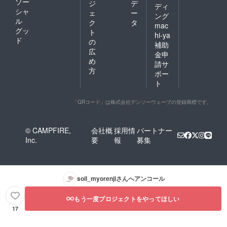
ソー
ジ
デ
失効
ディ
シャ
（他利
ェ
ー
ング
用者へ
ル
ク
タ
mac
の譲渡
グッ
ト
hi-ya
の場
ド
の
補助
合、次
広
月の利
金申
め
用時間
請サ
に繰越
方
ポー
されま
ト
す）
「QRコード」は株式会社デンソーウェーブの登録商標です。
© CAMPFIRE,
会社概
採用情
パートナー
Inc.
要
報
募集
soil_myorenji
さんへアンコール
もう一度プロジェクトをやってほしい
17