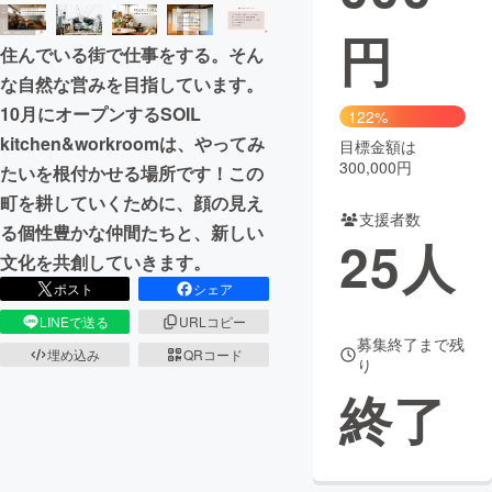
円
まちづくり・地域活性化
住んでいる街で仕事をする。そん
な自然な営みを目指しています。
CAMPFIRE for Social Good
CAMPFIRE Creation
10月にオープンするSOIL
122%
CAMPFIREふるさと納税
machi-ya
コミュニティ
kitchen&workroomは、やってみ
目標金額は
300,000円
たいを根付かせる場所です！この
町を耕していくために、顔の見え
支援者数
る個性豊かな仲間たちと、新しい
25
人
文化を共創していきます。
ポスト
シェア
LINEで送る
URLコピー
募集終了まで残
埋め込み
QRコード
り
終了