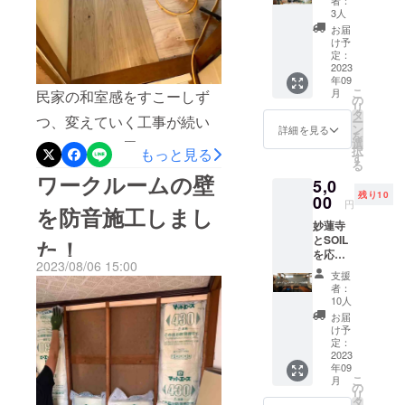
者：
キッチン)
た方々
3人
2Fには、1日
に、メ
お届
ンバー
貸しの個室
け予
からお
定：
型ワーク
礼の
2023
年09
ルーム
メッ
こ
月
民家の和室感をすこーしず
セージ
の
リ
をお送
タ
つ、変えていく工事が続い
多様の働き
ー
りしま
ン
詳細を見る
を
す！
方を推進す
選
ております^^畳をはいだ状
択
もっと見る
す
る苗床とし
る
態ですフローリング完了の
ワークルームの壁
て、町を耕
5,0
様子（高さや幅をあわせて
残り10
00
し、
円
を防音施工しまし
木をカットするのが意外と
妙蓮寺に住
妙蓮寺
とSOIL
む方々と、
た！
大変なんです。。）
を応援
新しい文化
2023/08/06 15:00
してく
支援
を共創して
ださっ
者：
た方々
いけるよう
10人
へ、
お届
にしていき
オープ
け予
ます！
ニング
定：
パー
2023
年09
ティー
こ
月
の招待
の
リ
をさせ
タ