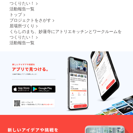
の通り
令など
し、承
つくりたい！
>
任者」
ための
◎予約
たら、
になり
やむを
認後に
養成講
コピー
活動報告一覧
方法 利
利用開
ます。
得ない
利用開
座を修
は提出
用時間
トップ
>
始とな
〜1ヶ月
状況で
始とな
了され
が必要
はご加
りま
より
プロジェクトをさがす
>
のキャ
りま
ている
です。
入いた
す。 4.
前 ：
居場所づくり
>
ンセ ル
す。 ・
ことの
・
だいた
利用方
変更可
につい
飲食店
くらしのまち、妙蓮寺にアトリエキッチンとワークルームを
証明
HACCP
プラン
法 (１)
1ヶ月〜
ては、
営業許
（コ
つくりたい！
>
の考え
に応じ
予約に
当日
キャン
可を必
ピー）
方を取
た時間
活動報告一覧
ついて
：予約
セル料
要とす
をご提
り入れ
の範囲
・3 ヶ
失効
はかか
る目的
出いた
た衛生
内で、
⽉後の
（他利
らない
で利用
だきま
管理
予約カ
⽉末ま
用者へ
ものと
される
す。 調
ファイ
レン
で予約
の譲渡
しま
場合
理師免
ル（衛
ダーア
を⼊れ
の場
す。
（例：
許など
生管理
プリに
ること
合、次
1 日カ
でも可
計画）
希望の
ができ
月の利
フェ・
能です
を作成
時間数
ます。
用時間
レスト
が、同
してい
をご入
（例：4
に繰越
ラン、
じく確
ただき
力くだ
⽉ 1 ⽇
されま
弁当屋
認する
ます。
さい。
に予約
す）
等）は
ための
◎予約
・3 ヶ
→7 ⽉
「食品
コピー
方法 利
⽉後の
末まで
衛生責
は提出
用時間
⽉末ま
予約可
任者」
が必要
はご加
で予約
能） ＊
養成講
です。
入いた
を⼊れ
キャン
座を修
・
だいた
ること
セルポ
了され
HACCP
プラン
ができ
リシー
ている
の考え
に応じ
ます。
は以下