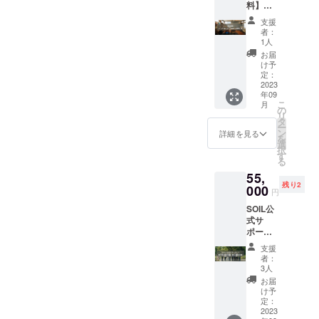
提出く
ター・
料】
チン概
た利⽤
能な食
階利⽤
ださい
テーブ
シェア
要 ◎営
者（団
品 ・菓
は予約
支援
（紙
ルの拭
キッチ
業時
体・法
⼦製造
者：
した利
面・
き掃除
ン利用
間：24
⼈）１
1人
許可の
⽤者
PDFど
にアル
50時間/
時間営
組のみ
範囲で
お届
（団
ちらも
コール
月 クラ
業 ※営
の専有
け予
製造が
体・法
可） 提
除菌、
ウド
業時間
定：
利⽤と
許可さ
⼈）１
出書類
厨房内
ファン
2023
は社会
なりま
れてい
組のみ
の内容
の掃除
年09
ディン
情勢、
す。
るもの
の専有
を確認
こ
月
等、ご
グ支援
利⽤状
の
（同じ
（ケー
利⽤と
し、承
リ
協力の
限定で
況等に
タ
時間で
キや焼
なりま
認後に
ー
ほどよ
入会金
より変
ン
２組以
詳細を見る
き菓⼦
す。
利用開
を
ろしく
費用を
動する
選
上が同
など）
（同じ
始とな
択
お願い
いただ
可能性
す
時利⽤
・お惣
時間で
りま
る
いたし
かずに
があり
できな
菜、軽
1室に２
す。 ・
ます。
55,
ご案内
ます。
いこと
⾷、お
組以上
飲食店
・利⽤
残り2
させて
000
キッチ
となっ
弁当、
円
が同時
営業許
開始ま
いただ
ン内の
ていま
調味料
利⽤で
可を必
での流
SOIL公
きま
利⽤は
す） ◎
(味噌・
きない
要とす
れ ①利
式サ
す。
予約し
製造可
醤油は
ことと
る目的
用開始
ポー
▼SOIL
た利⽤
能な食
別途保
なって
で利用
にあ
ターと
アトリ
者（団
品 ・菓
険所許
支援
いま
される
たっ
して、
エキッ
体・法
⼦製造
者：
可が必
す。）
場合
て、必
会社ま
チン概
⼈）１
3人
許可の
要なた
（2）利
（例：
要な情
たは個
要 ◎営
組のみ
範囲で
お届
め、応
用時間
1 日カ
報をこ
人名な
業時
の専有
け予
製造が
相談) ◎
はご加
フェ・
ちらの
どを制
間：24
定：
利⽤と
許可さ
利用開
入いた
レスト
フォー
作物に
2023
時間営
なりま
れてい
始に必
だいた