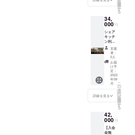
き菓⼦
の範囲
を
ご案内
動する
選
的、そ
など）
内で、
択
させて
可能性
す
の他、
・お惣
予約カ
る
いただ
があり
非常識
菜、軽
レン
34,
きま
ます。
的な行
⾷、お
ダーに
す。
000
キッチ
為等に
弁当、
円
希望の
▼SOIL
ン内の
よるご
調味料
時間数
シェア
アトリ
利⽤は
利用は
(味噌・
をご入
キッチ
エキッ
予約し
固くお
醤油は
力くだ
ン利用
チン概
た利⽤
断りい
別途保
さい。
40時間/
要 ◎営
者（団
たしま
険所許
支援
利用時
月 クラ
業時
体・法
す。 ・
者：
可が必
間は準
ウド
間：24
⼈）１
0人
利用可
要なた
備及び
ファン
時間営
組のみ
能時間
お届
め、応
後片付
ディン
業 ※営
の専有
け予
（1）営
相談) ◎
けを含
グ支援
業時間
定：
利⽤と
業時間
利用開
みま
限定で
2023
は社会
なりま
8:00~2
始に必
す。次
年09
入会金
情勢、
す。
0:00 ※
要な書
こ
に利用
月
費用を
利⽤状
の
（同じ
営業時
類につ
リ
される
いただ
況等に
タ
時間で
間は社
いて 下
ー
方が気
かずに
より変
ン
２組以
詳細を見る
会情
記の書
を
持ちよ
ご案内
動する
選
上が同
勢、利
類をご
択
く使用
させて
可能性
す
時利⽤
⽤状況
利用開
る
できる
いただ
があり
できな
等によ
始の1週
よう
42,
きま
ます。
いこと
り変動
間前ま
に、床
す。
000
キッチ
となっ
する可
円
でにス
の掃き
▼SOIL
ン内の
ていま
能性が
タッフ
掃除、
【入会
アトリ
利⽤は
す） ◎
ありま
までご
カウン
金無
エキッ
予約し
製造可
す。 2