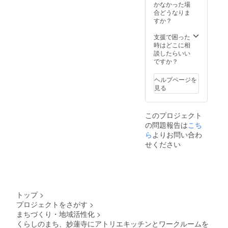
予約カ
〜1ヶ月
険所許
かなかった場
ちらも
1 日カ
す。 調
報をこ
レン
より
可が必
合どうなりま
可） 提
フェ・
理師免
ちらの
ダーア
前 ：
要なた
すか？
出書類
レスト
許など
フォー
プリに
変更可
め、応
の内容
ラン、
でも可
ムにご
希望の
1ヶ月〜
相談) ◎
支援で困った
を確認
弁当屋
能です
入力お
時間数
当日
利用開
時はどこに相
し、承
等）は
が、同
願いし
をご入
：予約
始に必
談したらいい
認後に
「食品
じく確
ており
力くだ
失効
要な書
ですか？
利用開
衛生責
認する
ます。
さい。
（他利
類につ
始とな
任者」
ための
②内見
・3 ヶ
用者へ
いて 下
りま
養成講
ヘルプページを
コピー
日程の
⽉後の
の譲渡
記の書
す。 ・
座を修
見る
は提出
調整を
⽉末ま
の場
類をご
飲食店
了され
が必要
し、実
で予約
合、次
利用開
営業許
ている
です。
際にご
を⼊れ
月の利
始の1週
可を必
ことの
・
覧にな
このプロジェクト
ること
用時間
間前ま
要とす
証明
HACCP
られた
ができ
の問題報告は
こち
に繰越
でにス
る目的
（コ
の考え
ら、利
ます。
されま
ら
よりお問い合わ
タッフ
で利用
ピー）
方を取
用規約
（例：4
す） な
までご
される
せください
をご提
り入れ
へのサ
⽉ 1 ⽇
お、⼤
提出く
場合
出いた
た衛生
インを
に予約
規模地
ださい
（例：
だきま
管理
してい
→7 ⽉
震など
（紙
1 日カ
す。 調
ファイ
ただき
末まで
の天災
面・
フェ・
理師免
ル（衛
ます。※
予約可
や疫病
PDFど
レスト
許など
生管理
担当に
能） ＊
の感染
ちらも
ラン、
でも可
トップ
>
計画）
よる入
キャン
拡⼤で
可） 提
弁当屋
能です
を作成
居審査
プロジェクトをさがす
>
セルポ
の緊急
出書類
等）は
が、同
してい
あり 上
リシー
まちづくり・地域活性化
>
事態宣
の内容
「食品
じく確
ただき
記が確
は以下
⾔の発
くらしのまち、妙蓮寺にアトリエキッチンとワークルームを
を確認
衛生責
認する
ます。
認でき