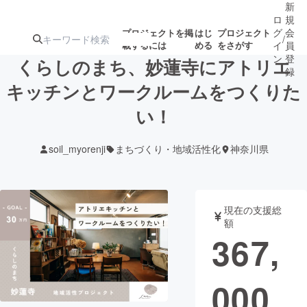
新
ロ
規
グ
会
プロジェクトを掲
はじ
プロジェクト
/
載するには
める
をさがす
イ
員
ン
登
くらしのまち、妙蓮寺にアトリエ
録
キッチンとワークルームをつくりた
い！
人気のプロ
注目のリ
注目の新着プロ
募集終了が近いプ
もうすぐ公開
ジェクト
ターン
ジェクト
ロジェクト
されます
soil_myorenji
まちづくり・地域活性化
神奈川県
アート・写真
音楽
現在の支援総
テクノロジー・ガジェット
ゲーム・サ
額
367,
映像・映画
書籍・雑誌
000
ビジネス・起業
チャレンジ