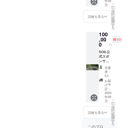
ラン、
年09
ムにご
記載さ
業 ※営
す。
るもの
要な書
プラン
こ
弁当屋
月
入力お
せてい
業時間
の
（同じ
（ケー
類につ
に応じ
リ
等）は
願いし
ただき
は社会
タ
時間で
キや焼
いて 下
た時間
ー
「食品
ており
ます！
情勢、
ン
２組以
詳細を見る
き菓⼦
記の書
の範囲
を
衛生責
ます。
※支援
利⽤状
選
上が同
など）
類をご
内で、
択
任者」
②内見
時、必
況等に
す
時利⽤
・お惣
利用開
予約カ
る
養成講
日程の
ず備考
より変
できな
菜、軽
始の1週
レン
座を修
100
調整を
欄に掲
動する
いこと
⾷、お
間前ま
ダーに
了され
し、実
載を希
,00
可能性
となっ
弁当、
残り3
でにス
希望の
ている
際にご
望され
があり
0
ていま
調味料
タッフ
円
時間数
ことの
覧にな
るお名
ます。
す） ◎
(味噌・
までご
をご入
証明
られた
前をご
SOIL公
キッチ
製造可
醤油は
提出く
力くだ
（コ
ら、利
記入く
式スポ
ン内の
能な食
別途保
ださい
さい。
ピー）
用規約
ださ
ンサー
利⽤は
品 ・菓
険所許
（紙
利用時
をご提
へのサ
い。
とし
予約し
⼦製造
可が必
面・
支援
間は準
出いた
インを
て、会
た利⽤
許可の
要なた
者：
PDFど
備及び
だきま
してい
社また
者（団
範囲で
0人
め、応
ちらも
後片付
す。 調
ただき
は個人
体・法
製造が
相談) ◎
お届
可） 提
けを含
理師免
ます。※
名など
⼈）１
許可さ
け予
利用開
出書類
みま
許など
担当に
を制作
組のみ
定：
れてい
始に必
の内容
す。次
でも可
よる入
物及び
2023
の専有
るもの
要な書
を確認
に利用
能です
年09
居審査
施設内
利⽤と
（ケー
類につ
し、承
される
こ
が、同
月
あり 上
に記載
なりま
の
キや焼
いて 下
認後に
方が気
リ
じく確
記が確
させて
す。
タ
き菓⼦
記の書
利用開
持ちよ
ー
認する
認でき
いただ
（同じ
ン
など）
詳細を見る
類をご
始とな
く使用
を
ための
たら、
きま
時間で
選
・お惣
利用開
りま
できる
択
コピー
利用開
す！ ※
２組以
す
菜、軽
始の1週
す。 ・
よう
る
は提出
始とな
支援
上が同
⾷、お
このプロ
間前ま
飲食店
に、床