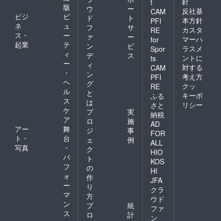
針
t
⽉後の
前 ：
版
ウ
ー
反社基
CAM
⽉末ま
変更可
ビジ
ビ
ド
ト
で予約
本方針
PFI
1ヶ月〜
ネ
ュ
フ
サ
を⼊れ
当日
カスタ
RE
ス・
ー
ること
ァ
ー
：予約
マーハ
for
ができ
起業
テ
失効
ン
ビ
ラスメ
Spor
ます。
（他利
ィ
デ
ス
ントに
ts
（例：4
用者へ
ー
ィ
対する
⽉ 1 ⽇
CAM
の譲渡
・
ン
に予約
の場
考え方
PFI
ヘ
→7 ⽉
グ
合、次
クッ
RE
末まで
ル
月の利
と
キーポ
ふる
予約可
用時間
ス
は
リシー
さと
能） ＊
に繰越
ケ
プ
実
納税
キャン
されま
ア
ロ
施
セルポ
す）
AD
アー
舞
ジ
事
リシー
FOR
ト・
台
は以下
ェ
例
ALL
の通り
写真
・
ク
HIO
になり
パ
ト
KOS
ます。
フ
の
〜1ヶ月
HI
ォ
作
より
JFA
ー
前 ：
り
クラ
変更可
マ
方
ウド
1ヶ月〜
ン
プ
統
ファ
当日
ス
ロ
計
：予約
ン