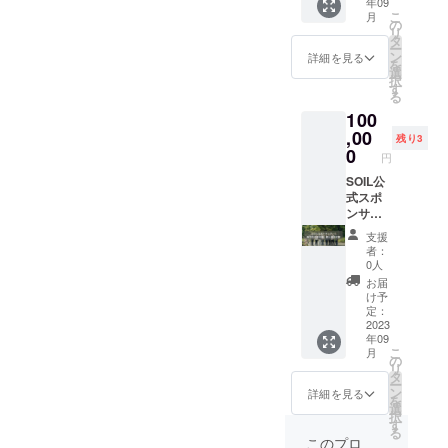
ラン、
年09
ムにご
記載さ
業 ※営
す。
るもの
要な書
プラン
こ
弁当屋
月
入力お
せてい
業時間
の
（同じ
（ケー
類につ
に応じ
リ
等）は
願いし
ただき
は社会
タ
時間で
キや焼
いて 下
た時間
ー
「食品
ており
ます！
情勢、
ン
２組以
詳細を見る
き菓⼦
記の書
の範囲
を
衛生責
ます。
※支援
利⽤状
選
上が同
など）
類をご
内で、
択
任者」
②内見
時、必
況等に
す
時利⽤
・お惣
利用開
予約カ
る
養成講
日程の
ず備考
より変
できな
菜、軽
始の1週
レン
座を修
100
調整を
欄に掲
動する
いこと
⾷、お
間前ま
ダーに
了され
し、実
載を希
,00
可能性
となっ
弁当、
残り3
でにス
希望の
ている
際にご
望され
があり
0
ていま
調味料
タッフ
円
時間数
ことの
覧にな
るお名
ます。
す） ◎
(味噌・
までご
をご入
証明
られた
前をご
SOIL公
キッチ
製造可
醤油は
提出く
力くだ
（コ
ら、利
記入く
式スポ
ン内の
能な食
別途保
ださい
さい。
ピー）
用規約
ださ
ンサー
利⽤は
品 ・菓
険所許
（紙
利用時
をご提
へのサ
い。
とし
予約し
⼦製造
可が必
面・
支援
間は準
出いた
インを
て、会
た利⽤
許可の
要なた
者：
PDFど
備及び
だきま
してい
社また
者（団
範囲で
0人
め、応
ちらも
後片付
す。 調
ただき
は個人
体・法
製造が
相談) ◎
お届
可） 提
けを含
理師免
ます。※
名など
⼈）１
許可さ
け予
利用開
出書類
みま
許など
担当に
を制作
組のみ
定：
れてい
始に必
の内容
す。次
でも可
よる入
物及び
2023
の専有
るもの
要な書
を確認
に利用
能です
年09
居審査
施設内
利⽤と
（ケー
類につ
し、承
される
こ
が、同
月
あり 上
に記載
なりま
の
キや焼
いて 下
認後に
方が気
リ
じく確
記が確
させて
す。
タ
き菓⼦
記の書
利用開
持ちよ
ー
認する
認でき
いただ
（同じ
ン
など）
詳細を見る
類をご
始とな
く使用
を
ための
たら、
きま
時間で
選
・お惣
利用開
りま
できる
択
コピー
利用開
す！ ※
２組以
す
菜、軽
始の1週
す。 ・
よう
る
は提出
始とな
支援
上が同
⾷、お
このプロ
間前ま
飲食店
に、床