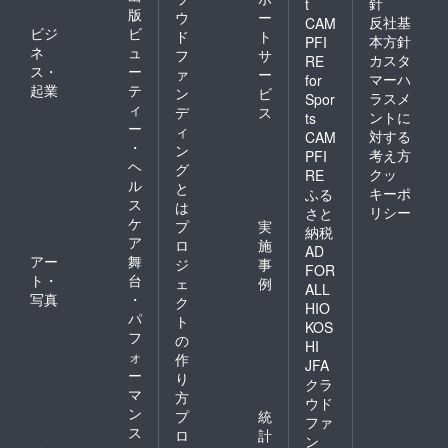
針
t
⽉後の
前 ：
版
ウ
ー
反社基
CAM
⽉末ま
変更可
ビジ
ビ
ド
ト
で予約
本方針
PFI
1ヶ月〜
ネ
ュ
フ
サ
を⼊れ
当日
カスタ
RE
ス・
ー
ること
ァ
ー
：予約
マーハ
for
ができ
起業
テ
失効
ン
ビ
ラスメ
Spor
ます。
（他利
ィ
デ
ス
ントに
ts
（例：4
用者へ
ー
ィ
対する
⽉ 1 ⽇
CAM
の譲渡
・
ン
に予約
の場
考え方
PFI
ヘ
→7 ⽉
グ
合、次
クッ
RE
末まで
ル
月の利
と
キーポ
ふる
予約可
用時間
ス
は
リシー
さと
能） ＊
に繰越
ケ
プ
実
納税
キャン
されま
ア
ロ
施
セルポ
す）
AD
アー
舞
ジ
事
リシー
FOR
ト・
台
は以下
ェ
例
ALL
の通り
写真
・
ク
HIO
になり
パ
ト
KOS
ます。
フ
の
〜1ヶ月
HI
ォ
作
より
JFA
ー
前 ：
り
クラ
変更可
マ
方
ウド
1ヶ月〜
ン
プ
統
ファ
当日
ス
ロ
計
：予約
ン