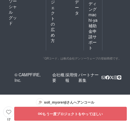
ソー
ジ
デ
失効
ディ
シャ
（他利
ェ
ー
ング
用者へ
ル
ク
タ
mac
の譲渡
グッ
ト
hi-ya
の場
ド
の
補助
合、次
広
月の利
金申
め
用時間
請サ
に繰越
方
ポー
されま
ト
す）
「QRコード」は株式会社デンソーウェーブの登録商標です。
© CAMPFIRE,
会社概
採用情
パートナー
Inc.
要
報
募集
soil_myorenji
さんへアンコール
もう一度プロジェクトをやってほしい
17