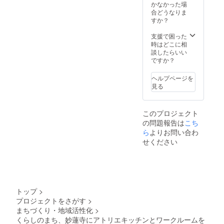
予約カ
〜1ヶ月
険所許
かなかった場
ちらも
1 日カ
す。 調
報をこ
レン
より
可が必
合どうなりま
可） 提
フェ・
理師免
ちらの
ダーア
前 ：
要なた
すか？
出書類
レスト
許など
フォー
プリに
変更可
め、応
の内容
ラン、
でも可
ムにご
希望の
1ヶ月〜
相談) ◎
支援で困った
を確認
弁当屋
能です
入力お
時間数
当日
利用開
時はどこに相
し、承
等）は
が、同
願いし
をご入
：予約
始に必
談したらいい
認後に
「食品
じく確
ており
力くだ
失効
要な書
ですか？
利用開
衛生責
認する
ます。
さい。
（他利
類につ
始とな
任者」
ための
②内見
・3 ヶ
用者へ
いて 下
りま
養成講
ヘルプページを
コピー
日程の
⽉後の
の譲渡
記の書
す。 ・
座を修
見る
は提出
調整を
⽉末ま
の場
類をご
飲食店
了され
が必要
し、実
で予約
合、次
利用開
営業許
ている
です。
際にご
を⼊れ
月の利
始の1週
可を必
ことの
・
覧にな
このプロジェクト
ること
用時間
間前ま
要とす
証明
HACCP
られた
ができ
の問題報告は
こち
に繰越
でにス
る目的
（コ
の考え
ら、利
ます。
されま
ら
よりお問い合わ
タッフ
で利用
ピー）
方を取
用規約
（例：4
す） な
までご
される
せください
をご提
り入れ
へのサ
⽉ 1 ⽇
お、⼤
提出く
場合
出いた
た衛生
インを
に予約
規模地
ださい
（例：
だきま
管理
してい
→7 ⽉
震など
（紙
1 日カ
す。 調
ファイ
ただき
末まで
の天災
面・
フェ・
理師免
ル（衛
ます。※
予約可
や疫病
PDFど
レスト
許など
生管理
担当に
能） ＊
の感染
ちらも
ラン、
でも可
トップ
>
計画）
よる入
キャン
拡⼤で
可） 提
弁当屋
能です
を作成
居審査
プロジェクトをさがす
>
セルポ
の緊急
出書類
等）は
が、同
してい
あり 上
リシー
まちづくり・地域活性化
>
事態宣
の内容
「食品
じく確
ただき
記が確
は以下
⾔の発
くらしのまち、妙蓮寺にアトリエキッチンとワークルームを
を確認
衛生責
認する
ます。
認でき