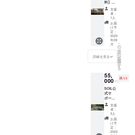
提出く
ター・
料】
チン概
た利⽤
能な食
階利⽤
ださい
テーブ
シェア
要 ◎営
者（団
品 ・菓
は予約
支援
（紙
ルの拭
キッチ
業時
体・法
⼦製造
者：
した利
面・
き掃除
ン利用
間：24
⼈）１
1人
許可の
⽤者
PDFど
にアル
50時間/
時間営
組のみ
範囲で
お届
（団
ちらも
コール
月 クラ
業 ※営
の専有
け予
製造が
体・法
可） 提
除菌、
ウド
業時間
定：
利⽤と
許可さ
⼈）１
出書類
厨房内
ファン
2023
は社会
なりま
れてい
組のみ
の内容
の掃除
年09
ディン
情勢、
す。
るもの
の専有
を確認
こ
月
等、ご
グ支援
利⽤状
の
（同じ
（ケー
利⽤と
し、承
リ
協力の
限定で
況等に
タ
時間で
キや焼
なりま
認後に
ー
ほどよ
入会金
より変
ン
２組以
詳細を見る
き菓⼦
す。
利用開
を
ろしく
費用を
動する
選
上が同
など）
（同じ
始とな
択
お願い
いただ
可能性
す
時利⽤
・お惣
時間で
りま
る
いたし
かずに
があり
できな
菜、軽
1室に２
す。 ・
ます。
55,
ご案内
ます。
いこと
⾷、お
組以上
飲食店
・利⽤
残り2
させて
000
キッチ
となっ
弁当、
円
が同時
営業許
開始ま
いただ
ン内の
ていま
調味料
利⽤で
可を必
での流
SOIL公
きま
利⽤は
す） ◎
(味噌・
きない
要とす
れ ①利
式サ
す。
予約し
製造可
醤油は
ことと
る目的
用開始
ポー
▼SOIL
た利⽤
能な食
別途保
なって
で利用
にあ
ターと
アトリ
者（団
品 ・菓
険所許
支援
いま
される
たっ
して、
エキッ
体・法
⼦製造
者：
可が必
す。）
場合
て、必
会社ま
チン概
⼈）１
3人
許可の
要なた
（2）利
（例：
要な情
たは個
要 ◎営
組のみ
範囲で
お届
め、応
用時間
1 日カ
報をこ
人名な
業時
の専有
け予
製造が
相談) ◎
はご加
フェ・
ちらの
どを制
間：24
定：
利⽤と
許可さ
利用開
入いた
レスト
フォー
作物に
2023
時間営
なりま
れてい
始に必
だいた