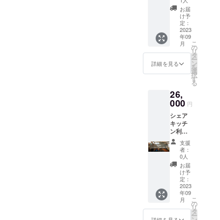
⼈）１
1人
⽤者
ファン
約概要
組のみ
お届
（団
ディン
・利用
の専有
け予
体・法
グ支援
の目的
定：
利⽤と
⼈）１
限定で
2023
当建物
なりま
組のみ
年09
入会金
の2階
す。
の専有
こ
月
費用を
は、町
の
（同じ
利⽤と
リ
いただ
の第2の
タ
時間で
なりま
ー
かずに
仕事場
ン
２組以
詳細を見る
す。
を
ご案内
として
選
上が同
（同じ
択
させて
作業す
す
時利⽤
時間で
る
いただ
る個室
できな
1室に２
26,
きま
のコ
いこと
組以上
す。
000
ワーキ
となっ
円
が同時
▼SOIL
ング
ていま
利⽤で
シェア
アトリ
ルーム
す） ◎
きない
キッチ
エキッ
運営目
製造可
ことと
ン利用
チン概
的で利
能な食
なって
30時間/
要 ◎営
用する
品 ・菓
支援
いま
月 クラ
業時
ことを
⼦製造
者：
す。）
ウド
間：24
原則と
0人
許可の
（2）利
ファン
時間営
いたし
範囲で
お届
用時間
ディン
業 ※営
ます。
け予
製造が
はご加
グ支援
業時間
定：
宗教や
許可さ
入いた
限定で
2023
は社会
政治等
れてい
だいた
年09
入会金
情勢、
の目
るもの
プラン
こ
月
費用を
利⽤状
の
的、法
（ケー
に応じ
リ
いただ
況等に
タ
律に反
キや焼
た時間
ー
かずに
より変
ン
する目
詳細を見る