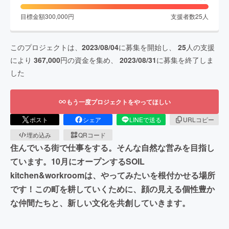
目標金額
300,000
円
支援者数
25
人
このプロジェクトは、
2023/08/04
に募集を開始し、
25
人の支援
により
367,000
円の資金を集め、
2023/08/31
に募集を終了しま
した
もう一度プロジェクトをやってほしい
ポスト
シェア
LINEで送る
URLコピー
埋め込み
QRコード
住んでいる街で仕事をする。そんな自然な営みを目指し
ています。10月にオープンするSOIL
kitchen&workroomは、やってみたいを根付かせる場所
です！この町を耕していくために、顔の見える個性豊か
な仲間たちと、新しい文化を共創していきます。