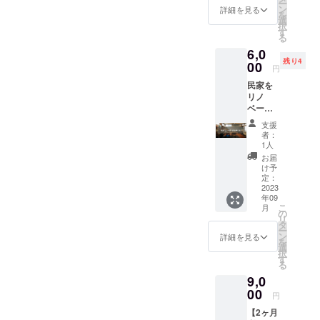
ー
ていた
ン
詳細を見る
を
だきま
選
択
す。
す
る
6,0
残り4
00
円
民家を
リノ
ベー
ション
支援
する参
者：
加券2名
1人
分（一
お届
緒に壁
け予
を塗っ
定：
たり、
2023
年09
ものを
こ
月
つくっ
の
リ
たりし
タ
ー
ましょ
ン
詳細を見る
を
う！）
選
択
です。
す
る
・日程
9,0
2023年
9月上旬
00
円
・場所
【2ヶ月
神奈川