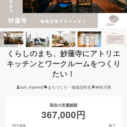
くらしのまち、妙蓮寺にアトリエ
キッチンとワークルームをつくり
たい！
soil_myorenji
まちづくり・地域活性化
神奈川県
現在の支援総額
367,000
円
終了
122
%達成