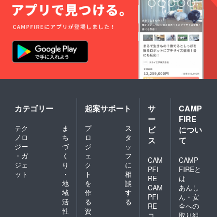
ことの
方を取
た時間
（例：4
の通り
証明
り入れ
の範囲
⽉ 1 ⽇
になり
（コ
た衛生
内で、
に予約
ます。
ピー）
管理
予約カ
→7 ⽉
〜1ヶ月
をご提
ファイ
レン
末まで
より
出いた
ル（衛
ダーア
予約可
前 ：
だきま
生管理
プリに
能） ＊
変更可
す。 調
計画）
希望の
キャン
1ヶ月〜
理師免
を作成
時間数
セルポ
当日
許など
してい
をご入
リシー
：予約
でも可
ただき
力くだ
は以下
失効
能です
ます。
さい。
の通り
（他利
が、同
◎予約
・3 ヶ
になり
用者へ
じく確
方法 利
⽉後の
カテゴリー
起案サポート
サ
CAMP
ます。
の譲渡
認する
用時間
⽉末ま
〜1ヶ月
の場
ー
FIRE
ための
はご加
で予約
より
合、次
テク
ま
プ
ス
コピー
ビ
につい
入いた
を⼊れ
前 ：
月の利
は提出
だいた
ノロ
ち
ロ
タ
ること
変更可
ス
て
用時間
が必要
プラン
ができ
ジー
づ
ジ
ッ
1ヶ月〜
に繰越
です。
に応じ
ます。
当日
されま
・ガ
く
ェ
フ
・
CAM
CAMP
た時間
（例：4
：予約
す） な
ジェ
り
ク
に
HACCP
の範囲
⽉ 1 ⽇
PFI
FIREと
失効
お、⼤
ット
・
ト
相
の考え
内で、
に予約
（他利
RE
は
規模地
方を取
地
を
談
予約カ
→7 ⽉
用者へ
震など
CAM
あんし
り入れ
レン
末まで
域
作
す
の譲渡
の天災
PFI
ん・安
た衛生
ダーア
予約可
の場
活
る
る
や疫病
管理
RE
全への
プリに
能） ＊
合、次
の感染
性
資
ファイ
希望の
コ
取り組
キャン
月の利
拡⼤で