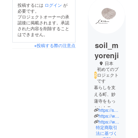
投稿するには
ログイン
が
必要です。
プロジェクトオーナーの承
認後に掲載されます。承認
された内容を削除すること
はできません。
soil_m
※投稿する際の注意点
yorenji
日本
初めてのプ
ロジェクト
です
暮らしを支
える町、妙
蓮寺をもっ
とヒトモノ
https://soil-kitchen-workroom.my.canva.site/
コトが循環
https://www.instagram.com/soil.myorenji/
する場所に
https://www.youtube.com/watch?v=L1rHUhL7LZ0
特定商取引
したい。
法に基づく
住んでいる