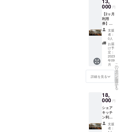
13,
きま
的な行
す。
000
為等に
円
▼SOIL
よるご
【2ヶ月
アトリ
利用は
利用
エキッ
固くお
券】
チン概
断りい
ワーク
要 ◎営
たしま
支援
ルーム
業時
す。 ・
者：
利用 5
間：24
0人
利用可
日/月 ク
時間営
能時間
お届
ラファ
業 ※営
け予
（1）営
ン限定
業時間
定：
業時間
で1ヶ月
2023
は社会
8:00~2
年09
分お得
情勢、
0:00 ※
こ
月
にご利
利⽤状
の
営業時
リ
用いた
況等に
タ
間は社
ー
だけま
より変
ン
詳細を見る
会情
を
す。 1
動する
選
勢、利
択
日1組利
可能性
す
⽤状況
る
用のお
があり
等によ
18,
部屋貸
ます。
り変動
し切り
000
キッチ
する可
円
ができ
ン内の
能性が
シェア
るプラ
利⽤は
ありま
キッチ
ンで
予約し
す。 2
ン利用
す。 ◎
た利⽤
階利⽤
20時間/
ワーク
者（団
は予約
支援
月 クラ
ルーム
体・法
者：
した利
ウド
利用規