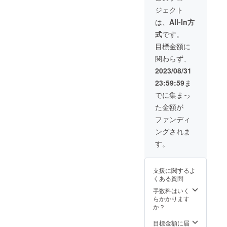
が必要
りま
時、必
時利⽤
弁当、
でにス
営業許
の掃き
です。
ジェクト
す。 4.
ず備考
できな
調味料
タッフ
可を必
掃除、
・
利用方
欄に掲
いこと
(味噌・
は、
All-In方
までご
要とす
カウン
HACCP
法 (１)
載を希
となっ
醤油は
提出く
る目的
ター・
の考え
式
です。
予約に
望され
ていま
別途保
ださい
で利用
テーブ
方を取
ついて
るお名
す） ◎
険所許
目標金額に
（紙
される
ルの拭
り入れ
・3 ヶ
前をご
製造可
可が必
面・
場合
き掃除
た衛生
関わらず、
⽉後の
記入く
能な食
要なた
PDFど
（例：
にアル
管理
⽉末ま
ださ
品 ・菓
め、応
2023/08/31
ちらも
1 日カ
コール
ファイ
で予約
い。
⼦製造
相談) ◎
可） 提
フェ・
除菌、
ル（衛
23:59:59
ま
を⼊れ
許可の
利用開
出書類
レスト
厨房内
生管理
ること
範囲で
始に必
でに集まっ
の内容
ラン、
の掃除
計画）
ができ
製造が
要な書
を確認
弁当屋
等、ご
を作成
た金額が
ます。
許可さ
類につ
し、承
等）は
協力の
してい
（例：4
れてい
いて 下
ファンディ
認後に
「食品
ほどよ
ただき
⽉ 1 ⽇
るもの
記の書
利用開
衛生責
ろしく
ます。
ングされま
に予約
（ケー
類をご
始とな
任者」
お願い
◎予約
→7 ⽉
キや焼
利用開
す。
りま
養成講
いたし
方法 利
末まで
き菓⼦
始の1週
す。 ・
座を修
ます。
用時間
予約可
など）
間前ま
飲食店
了され
・利⽤
はご加
能） ＊
・お惣
でにス
営業許
ている
開始ま
支援に関するよ
入いた
キャン
菜、軽
タッフ
可を必
ことの
での流
くある質問
だいた
セルポ
⾷、お
までご
要とす
証明
れ ①利
プラン
リシー
弁当、
手数料はいく
提出く
る目的
（コ
用開始
に応じ
は以下
調味料
らかかります
ださい
で利用
ピー）
にあ
た時間
の通り
(味噌・
か？
（紙
される
をご提
たっ
の範囲
になり
醤油は
面・
場合
出いた
て、必
内で、
ます。
別途保
目標金額に届
PDFど
（例：
だきま
要な情