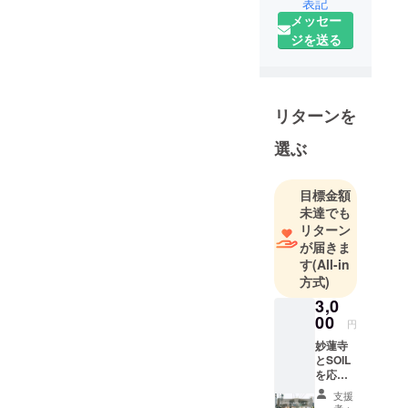
表記
地域で、仕
メッセー
事をする。
ジを送る
そんな自然
な営みを目
指していま
す！
リターンを
選ぶ
10月にオー
プンする
SOILは、事
目標金額
業者として
未達でも
リターン
のやってみ
が届きま
たいを根付
す
(All-in
かせる場所
方式)
です。
3,0
00
円
1Fには、会
妙蓮寺
員制のアト
とSOIL
リエキッチ
を応援
してく
ン(＝シェア
支援
ださっ