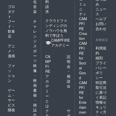
化
料
ル（衛
時間数
セルポ
用時間
ミュ
み
の緊急
生管理
プロ
音
請
をご入
リシー
に繰越
事態宣
ニ
ニュー
計画）
力くだ
ダク
楽
求
は以下
されま
⾔の発
ティ
ス
を作成
さい。
の通り
す）
ト
令など
CAM
ヘルプ
してい
・3 ヶ
になり
クラウドファ
やむを
フー
チ
ただき
⽉後の
PFI
お問い
ます。
得ない
ンディングの
ド・
ャ
ます。
⽉末ま
〜1ヶ月
RE
合わせ
状況で
ノウハウを無
飲食
レ
◎予約
で予約
より
のキャ
Crea
料で学ぼう
方法 利
を⼊れ
店
ン
前 ：
ンセ ル
tion
用時間
各種規定
ること
CAMPFIRE
変更可
ジ
につい
CAM
はご加
ができ
1ヶ月〜
アカデミー
ては、
アニ
ス
入いた
利用規
PFI
ます。
当日
キャン
メ・
ポ
だいた
（例：4
約
：予約
RE
セル料
漫画
ー
プラン
CA
説
⽉ 1 ⽇
失効
細則
for
はかか
に応じ
ツ
に予約
（他利
MP
明
らない
プライ
Soci
た時間
→7 ⽉
用者へ
ファ
映
FI
会
ものと
バシー
al
の範囲
末まで
の譲渡
ッ
像
しま
RE
・
ポリ
内で、
Goo
予約可
の場
す。
ショ
・
ア
相
予約カ
能） ＊
シー
d
合、次
ン
映
レン
カ
談
キャン
月の利
特定商
CAM
ダーア
画
セルポ
デ
会
用時間
取引法
PFI
プリに
リシー
ゲー
書
に繰越
ミ
に基づ
RE
希望の
は以下
されま
ム・
籍
ー
く表記
for
時間数
の通り
す）
サー
・
と
をご入
情報セ
になり
Ente
ビス
雑
は
力くだ
ます。
キュリ
rtain
開発
誌
さい。
〜1ヶ月
ク
サ
ティ方
men
・3 ヶ
より
出
ラ
ポ