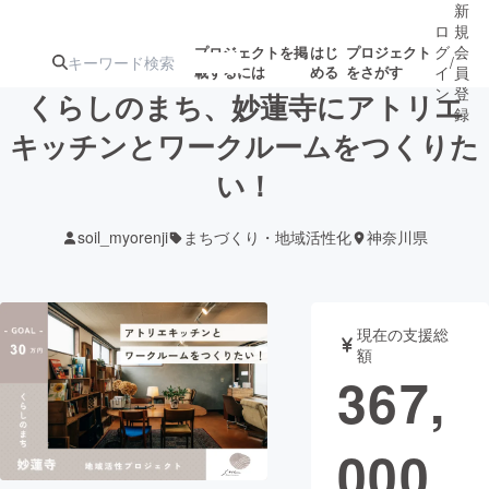
新
ロ
規
グ
会
プロジェクトを掲
はじ
プロジェクト
/
載するには
める
をさがす
イ
員
ン
登
くらしのまち、妙蓮寺にアトリエ
録
キッチンとワークルームをつくりた
い！
人気のプロ
注目のリ
注目の新着プロ
募集終了が近いプ
もうすぐ公開
ジェクト
ターン
ジェクト
ロジェクト
されます
soil_myorenji
まちづくり・地域活性化
神奈川県
アート・写真
音楽
現在の支援総
テクノロジー・ガジェット
ゲーム・サ
額
367,
映像・映画
書籍・雑誌
000
ビジネス・起業
チャレンジ