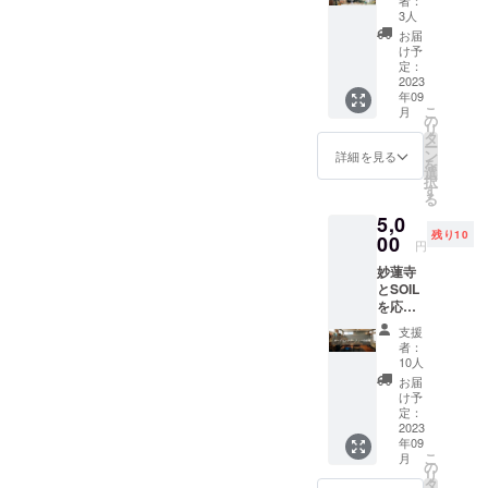
者：
キッチン)
た方々
3人
2Fには、1日
に、メ
お届
ンバー
貸しの個室
け予
からお
定：
型ワーク
礼の
2023
年09
ルーム
メッ
こ
月
セージ
の
リ
をお送
タ
多様の働き
ー
りしま
ン
詳細を見る
を
す！
方を推進す
選
択
す
る苗床とし
る
て、町を耕
5,0
残り10
00
し、
円
妙蓮寺に住
妙蓮寺
とSOIL
む方々と、
を応援
新しい文化
してく
支援
を共創して
ださっ
者：
た方々
いけるよう
10人
へ、
お届
にしていき
オープ
け予
ます！
ニング
定：
パー
2023
年09
ティー
こ
月
の招待
の
リ
をさせ
タ