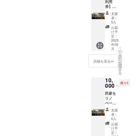
利用
県横浜
券】
市港北
ワーク
区菊名
支援
ルーム
仲手原2
者：
利用 3
丁目25
5人
日/月 ク
－17
お届
ラファ
け予
ン限定
定：
で1ヶ月
2023
年09
分お得
こ
月
にご利
の
リ
用いた
タ
ー
だけま
ン
詳細を見る
を
す。 1
選
択
日1組利
す
る
用のお
10,
部屋貸
残り5
し切り
000
円
ができ
民家を
るプラ
リノ
ンで
ベー
す。 ◎
ション
ワーク
支援
する参
ルーム
者：
加券4名
利用規
0人
分（一
約概要
お届
緒に壁
・利用
け予
を塗っ
の目的
定：