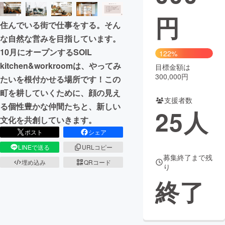
円
まちづくり・地域活性化
住んでいる街で仕事をする。そん
な自然な営みを目指しています。
CAMPFIRE for Social Good
CAMPFIRE Creation
10月にオープンするSOIL
122%
CAMPFIREふるさと納税
machi-ya
コミュニティ
kitchen&workroomは、やってみ
目標金額は
300,000円
たいを根付かせる場所です！この
町を耕していくために、顔の見え
支援者数
る個性豊かな仲間たちと、新しい
25
人
文化を共創していきます。
ポスト
シェア
LINEで送る
URLコピー
募集終了まで残
埋め込み
QRコード
り
終了