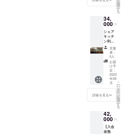
き菓⼦
の範囲
を
ご案内
動する
選
的、そ
など）
内で、
択
させて
可能性
す
の他、
・お惣
予約カ
る
いただ
があり
非常識
菜、軽
レン
34,
きま
ます。
的な行
⾷、お
ダーに
す。
000
キッチ
為等に
弁当、
円
希望の
▼SOIL
ン内の
よるご
調味料
時間数
シェア
アトリ
利⽤は
利用は
(味噌・
をご入
キッチ
エキッ
予約し
固くお
醤油は
力くだ
ン利用
チン概
た利⽤
断りい
別途保
さい。
40時間/
要 ◎営
者（団
たしま
険所許
支援
利用時
月 クラ
業時
体・法
す。 ・
者：
可が必
間は準
ウド
間：24
⼈）１
0人
利用可
要なた
備及び
ファン
時間営
組のみ
能時間
お届
め、応
後片付
ディン
業 ※営
の専有
け予
（1）営
相談) ◎
けを含
グ支援
業時間
定：
利⽤と
業時間
利用開
みま
限定で
2023
は社会
なりま
8:00~2
始に必
す。次
年09
入会金
情勢、
す。
0:00 ※
要な書
こ
に利用
月
費用を
利⽤状
の
（同じ
営業時
類につ
リ
される
いただ
況等に
タ
時間で
間は社
いて 下
ー
方が気
かずに
より変
ン
２組以
詳細を見る
会情
記の書
を
持ちよ
ご案内
動する
選
上が同
勢、利
類をご
択
く使用
させて
可能性
す
時利⽤
⽤状況
利用開
る
できる
いただ
があり
できな
等によ
始の1週
よう
42,
きま
ます。
いこと
り変動
間前ま
に、床
す。
000
キッチ
となっ
する可
円
でにス
の掃き
▼SOIL
ン内の
ていま
能性が
タッフ
掃除、
【入会
アトリ
利⽤は
す） ◎
ありま
までご
カウン
金無
エキッ
予約し
製造可
す。 2