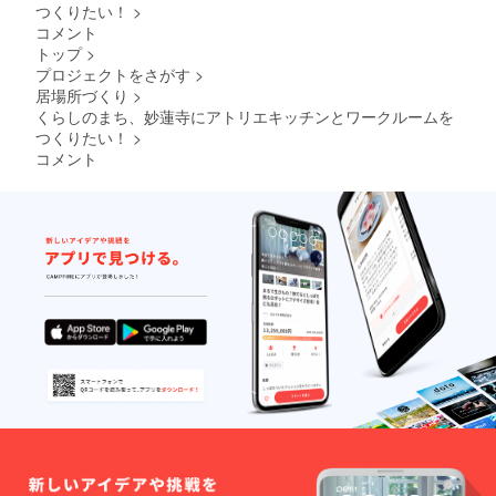
の通り
令など
し、承
つくりたい！
>
任者」
ための
◎予約
たら、
になり
やむを
認後に
養成講
コピー
コメント
方法 利
利用開
ます。
得ない
利用開
座を修
は提出
用時間
トップ
>
始とな
〜1ヶ月
状況で
始とな
了され
が必要
はご加
りま
より
プロジェクトをさがす
>
のキャ
りま
ている
です。
入いた
す。 4.
前 ：
居場所づくり
>
ンセ ル
す。 ・
ことの
・
だいた
利用方
変更可
につい
飲食店
くらしのまち、妙蓮寺にアトリエキッチンとワークルームを
証明
HACCP
プラン
法 (１)
1ヶ月〜
ては、
営業許
（コ
つくりたい！
>
の考え
に応じ
予約に
当日
キャン
可を必
ピー）
方を取
た時間
コメント
ついて
：予約
セル料
要とす
をご提
り入れ
の範囲
・3 ヶ
失効
はかか
る目的
出いた
た衛生
内で、
⽉後の
（他利
らない
で利用
だきま
管理
予約カ
⽉末ま
用者へ
ものと
される
す。 調
ファイ
レン
で予約
の譲渡
しま
場合
理師免
ル（衛
ダーア
を⼊れ
の場
す。
（例：
許など
生管理
プリに
ること
合、次
1 日カ
でも可
計画）
希望の
ができ
月の利
フェ・
能です
を作成
時間数
ます。
用時間
レスト
が、同
してい
をご入
（例：4
に繰越
ラン、
じく確
ただき
力くだ
⽉ 1 ⽇
されま
弁当屋
認する
ます。
さい。
に予約
す）
等）は
ための
◎予約
・3 ヶ
→7 ⽉
「食品
コピー
方法 利
⽉後の
末まで
衛生責
は提出
用時間
⽉末ま
予約可
任者」
が必要
はご加
で予約
能） ＊
養成講
です。
入いた
を⼊れ
キャン
座を修
・
だいた
ること
セルポ
了され
HACCP
プラン
ができ
リシー
ている
の考え
に応じ
ます。
は以下