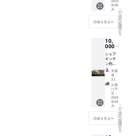
たり、
2023
当建物
年09
ものを
の2階
こ
月
つくっ
は、町
の
リ
たりし
の第2の
タ
ー
ましょ
仕事場
ン
詳細を見る
を
う！）
として
選
択
です。
作業す
す
る
・日程
る個室
10,
2023年
のコ
9月上旬
000
ワーキ
円
・場所
ング
シェア
神奈川
ルーム
キッチ
県横浜
運営目
ン利用
市港北
的で利
10時間/
区菊名
用する
支援
月 クラ
仲手原2
ことを
者：
ウド
丁目25
原則と
3人
ファン
－17
いたし
お届
ディン
ます。
け予
グ支援
定：
宗教や
限定で
2023
政治等
年09
入会金
の目
こ
月
費用を
の
的、法
リ
いただ
タ
律に反
ー
かずに
ン
する目
詳細を見る
を
ご案内
選
的、そ
択
させて
す
の他、
る
いただ
非常識