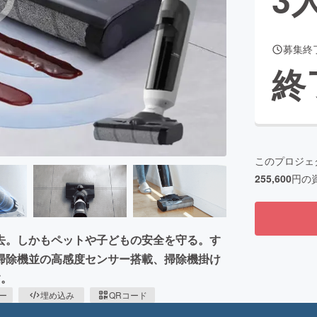
募集終
CAMPFIRE for Social Good
CAMPFIRE Creation
終
CAMPFIREふるさと納税
machi-ya
コミュニティ
このプロジェ
255,600
円の
去。しかもペットや子どもの安全を守る。す
掃除機並の高感度センサー搭載、掃除機掛け
す。
ピー
埋め込み
QRコード