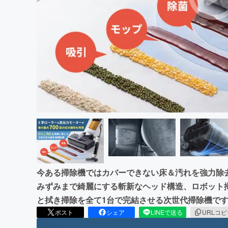
まちづくり・地域活性化
今ある掃除機ではカバーできない床＆汚れを強力除
みずみまで綺麗にする斬新なヘッド構造、ロボット
と拭き掃除を全て1台で完結させる次世代掃除機で
ポスト
シェア
LINEで送る
URLコ