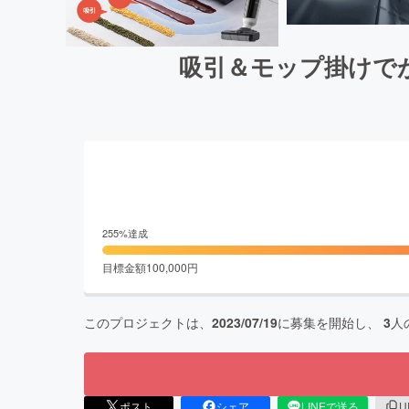
吸引＆モップ掛けで
255
%達成
目標金額
100,000
円
このプロジェクトは、
2023/07/19
に募集を開始し、
3
人
ポスト
シェア
LINEで送る
U