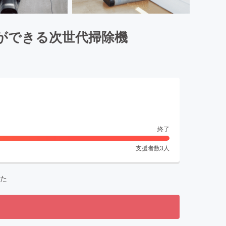
ができる次世代掃除機
終了
支援者数
3
人
た