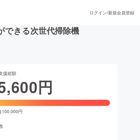
ログイン
/
新規会員登録
ができる次世代掃除機
うすぐ公開されます
支援総額
プロダクト
5,600
円
ファッション
スポーツ
00,000円
数
ア
ソーシャルグッド
人