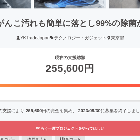
がんこ汚れも簡単に落とし99%の除菌
YKTradeJapan
テクノロジー・ガジェット
東京都
現在の支援総額
255,600
円
の支援により
255,600
円の資金を集め、
2023/09/30
に募集を終了しまし
もう一度プロジェクトをやってほしい
RLコピー
埋め込み
QRコード