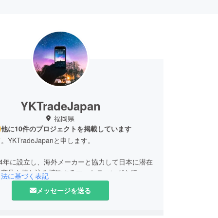
YKTradeJapan
福岡県
他に10件のプロジェクトを掲載しています
YKTradeJapanと申します。
14年に設立し、海外メーカーと協力して日本に潜在
る商品を持ち込み拡散するマーケティングを行って
引法に基づく表記
。
メッセージを送る
の生活の質向上にお役に立てればと思っています。
願いいたします。