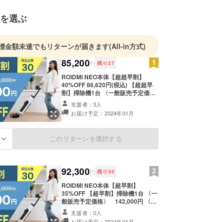
を選ぶ
標金額未達でもリターンが届きます
(All-in方式)
85,200
円
残り
27
ROIDMI NEO本体【超超早割】
40%OFF 86,620円(税込) 【超超早
割】掃除機1台 〈一般販売予定価
格〉 142,000円 〈本体サイズ〉
支援者：3人
1100、280、253(mm) 〈本体重
お届け予定：2024年01月
量〉約4.5kg 〈付属品〉収納・充電
スタンド / ソフトロ一ラ一ブラシ /
フィルター / 電源アダプター / ク
このリターンを選択する
る
リーニングブラシ / 床洗浄液
92,300
円
残り
30
ROIDMI NEO本体【超早割】
35%OFF 【超早割】掃除機1台 〈一
般販売予定価格〉 142,000円 〈本
体サイズ〉1100、280、253(mm)
支援者：0人
〈本体重量〉約4.5kg 〈付属品〉収
お届け予定：2024年01月