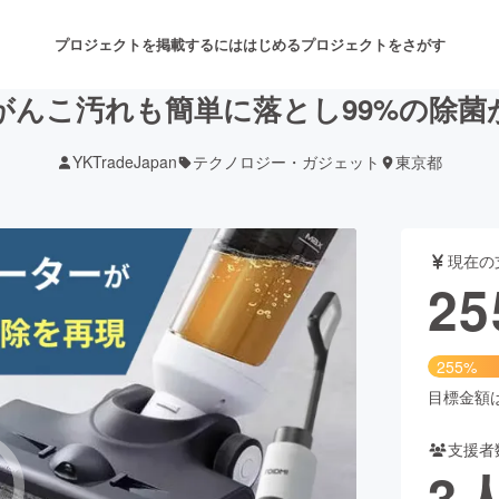
プロジェクトを掲載するには
はじめる
プロジェクトをさがす
がんこ汚れも簡単に落とし99%の除菌
YKTradeJapan
テクノロジー・ガジェット
東京都
注目のリターン
注目の新着プロジェクト
募集終了が近いプロジェクト
も
現在の
音楽
舞台・パフォーマンス
25
ゲーム・サービス開発
フード・飲食店
255%
書籍・雑誌出版
アニメ・漫画
目標金額は1
支援者
チャレンジ
ビューティー・ヘルスケ
3