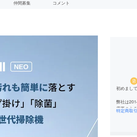
仲間募集
コメント
初めまして。
弊社は20
需要のあ
特定商取
おります
是非皆様
宜しくお