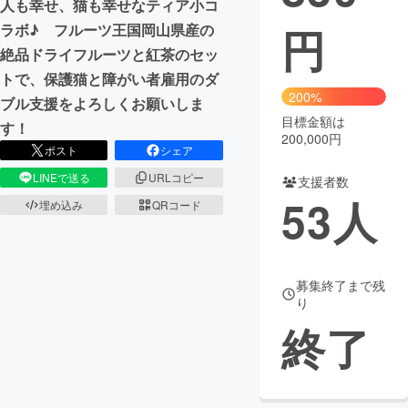
人も幸せ、猫も幸せなティア小コ
円
ラボ♪ フルーツ王国岡山県産の
まちづくり・地域活性化
絶品ドライフルーツと紅茶のセッ
トで、保護猫と障がい者雇用のダ
CAMPFIRE for Social Good
CAMPFIRE Creation
200%
ブル支援をよろしくお願いしま
CAMPFIREふるさと納税
machi-ya
コミュニティ
目標金額は
す！
200,000円
ポスト
シェア
LINEで送る
URLコピー
支援者数
53
人
埋め込み
QRコード
募集終了まで残
り
終了