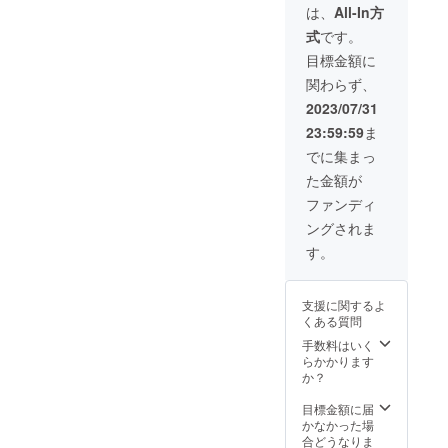
ほっぺ
～20g
は、
All-In方
高梁紅
（10g）
原産
茶６ｐ
式
です。
、シャ
国：日
パック
インマ
本 産
目標金額に
茶葉
スカッ
地：お
「やぶ
関わらず、
ト
届け商
きた」
（20g）
品のラ
2023/07/31
を使用
、清水
ベルに
してい
23:59:59
ま
白桃
表記 本
ます。
（16g）
品製造
でに集まっ
海外品
、かお
工場で
種より
た金額が
り梨
は小
渋みが
（20g）
麦、
ファンディ
少なく
、瀬戸
卵、
フルー
ングされま
ジャイ
乳、大
ツ
アンツ
豆、オ
す。
ティー
（20g）
レン
として
、ピ
ジ、く
適して
オーネ
るみ、
いま
支援に関するよ
（20g）
バナ
す。 原
くある質問
、ライ
ナ、レ
材料：
ム
手数料はいく
モン、
紅茶 内
（10g）
らかかります
ももを
容量：1
の中か
か？
含む製
袋に
ら季節
品を生
ティー
の仕入
目標金額に届
産して
パック
れに応
かなかった場
いま
が６つ
じた４
合どうなりま
す。 ご
入って