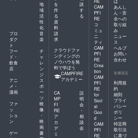
RE
は
が６つ
地
を
談
CAM
あんし
入って
域
作
す
います
PFI
ん・安
活
る
る
原産
RE
全への
性
資
国：日
コ
取り組
本 産
化
料
ミュ
み
地：岡
プロ
音
請
ニ
ニュー
山産 保
ダク
楽
求
存料、
ティ
ス
ト
着色料
CAM
ヘルプ
クラウドファ
フー
チ
などの
PFI
お問い
ンディングの
添加
ド・
ャ
RE
合わせ
物、砂
ノウハウを無
飲食
レ
Crea
糖など
料で学ぼう
店
ン
tion
一切不
各種規定
CAMPFIRE
ジ
使用。
CAM
アカデミー
アニ
ス
直射日
利用規
PFI
メ・
ポ
光、高
約
RE
温多湿
漫画
ー
CA
説
細則
for
を避け
ツ
MP
明
プライ
Soci
保存し
ファ
映
FI
会
てくだ
バシー
al
ッ
像
RE
・
さい。
ポリ
Goo
ショ
・
開封後
ア
相
シー
d
はなる
ン
映
カ
談
特定商
CAM
べくお
画
デ
会
取引法
PFI
早めに
ゲー
書
ミ
に基づ
お召し
RE