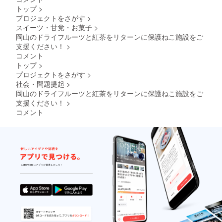
乳、大
少なく
い。 ■
トップ
>
豆、オ
フルー
ロイ君
プロジェクトをさがす
>
レン
ツ
巾着 サ
スイーツ・甘党・お菓子
>
ジ、く
ティー
イズ：
るみ、
岡山のドライフルーツと紅茶をリターンに保護ねこ施設をご
として
約
バナ
適して
支援ください！
>
W160×
ナ、レ
いま
H205m
コメント
モン、
す。 原
m 材
トップ
>
ももを
材料：
質：
プロジェクトをさがす
>
含む製
紅茶 内
コット
品を生
社会・問題提起
>
容量：1
ン、麻
産して
袋に
岡山のドライフルーツと紅茶をリターンに保護ねこ施設をご
閉
いま
ティー
支援ください！
>
す。 ご
パック
コメント
注意：
が６つ
直射日
入って
光、高
います
温多湿
原産
を避け
国：日
保存し
本 産
てくだ
地：岡
さい。
山産 保
開封後
存料、
はなる
着色料
べくお
などの
早めに
添加
お召し
物、砂
上がり
糖など