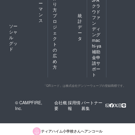
ー
り
クラ
マ
方
ウド
ン
プ
統
ファ
ス
ロ
計
ン
ソー
ジ
デ
ディ
シャ
ェ
ー
ング
ル
ク
タ
mac
グッ
ト
hi-ya
ド
の
補助
広
金申
め
請サ
方
ポー
ト
「QRコード」は株式会社デンソーウェーブの登録商標です。
© CAMPFIRE,
会社概
採用情
パートナー
Inc.
要
報
募集
ティアハイム小学校
さんへアンコール