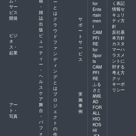
ム・
籍
ー
上がり
く表記
for
サー
・
くださ
と
情報セ
Ente
い。 ■
ビス
雑
は
キュリ
rtain
ロイ君
開発
誌
ク
サ
ティ方
men
豆皿 サ
出
ラ
ポ
針
t
イズ：
版
ウ
ー
直径
反社基
CAM
ビジ
ビ
ド
ト
104mm
本方針
PFI
ネ
ュ
×高さ
フ
サ
カスタ
RE
16mm
ス・
ー
ァ
ー
マーハ
for
絵付方
起業
テ
ン
ビ
ラスメ
Spor
法／転
ィ
デ
ス
写 ■ロ
ントに
ts
ー
ィ
イ君巾
対する
CAM
・
着 サイ
ン
考え方
PFI
ズ：約
ヘ
グ
クッ
RE
W160×
ル
と
キーポ
ふる
H205m
ス
は
リシー
m 材
さと
ケ
プ
実
質：
納税
ア
コット
ロ
施
AD
ン、麻
アー
舞
ジ
事
FOR
ト・
台
ェ
例
ALL
写真
・
ク
HIO
パ
ト
KOS
フ
の
HI
ォ
作
JFA