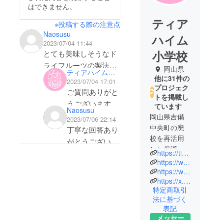
はできません。
ティア
※投稿する際の注意点
Naosusu
ハイム
2023/07/04 11:44
小学校
とても美味しそうなド
ライフルーツの製法に
岡山県
ティアハイム小学校
ついて質問です。独自
他に31件の
2023/07/04 17:01
プロジェク
製法との事ですが、熱
ご質問ありがと
トを掲載し
は加えていますか？フ
うございます。
ています
Naosusu
ルーツそのもの以外に
岡山県吉備
2023/07/06 22:14
何か添加しています
王様のおやつは
中央町の廃
丁寧な回答あり
か？ローフード生活を
校を再活用
独自のセミドラ
がとうございま
しているので、フルー
した保護ね
イ製法で作って
https://tierheim-ps.jp/
した
ツオンリー非加熱のド
こ施設で
います。
https://www.instagram.com/tierheim.p.s/?hl=ja
す。
ライフルーツに興味が
https://www.facebook.com/tierheim.okayama
セミドライは低
https://x.com/tierheim_ps
保護猫活動
あります。よろしくお
温乾燥で行うた
特定商取引
を「個人の
願いします。
め、食品衛生法
法に基づく
善意に依存
表記
上は加熱（63度
しすぎるの
メッセー