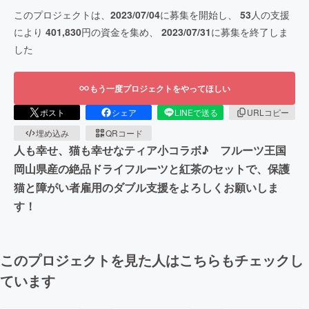
このプロジェクトは、
2023/07/04
に募集を開始し、
53
人の支援
により
401,830
円の資金を集め、
2023/07/31
に募集を終了しま
した
もう一度プロジェクトをやってほしい
ポスト
シェア
LINEで送る
URLコピー
埋め込み
QRコード
人も幸せ、猫も幸せなティア小コラボ♪ フルーツ王国
岡山県産の絶品ドライフルーツと紅茶のセットで、保護
猫と障がい者雇用のダブル支援をよろしくお願いしま
す！
このプロジェクトを見た人はこちらもチェックし
ています