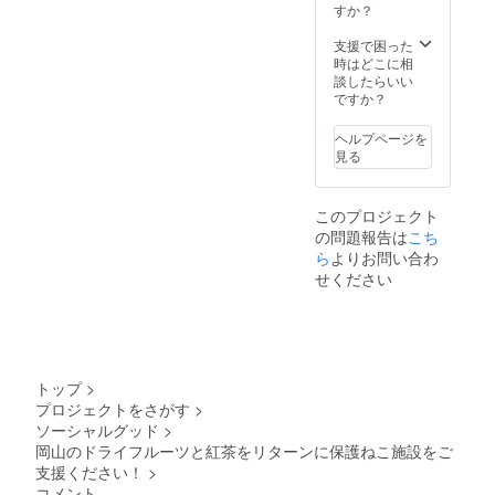
種類に
すか？
注意：
います
なりま
直射日
原産
す。 名
支援で困った
光、高
国：日
称：乾
時はどこに相
温多湿
本 産
燥果実
談したらいい
を避け
地：岡
原材
ですか？
保存し
山産 保
料：各
てくだ
存料、
果物の
さい。
着色料
ヘルプページを
み。添
開封後
などの
見る
加物は
はなる
添加
ありま
べくお
物、砂
せん。
早めに
糖など
このプロジェクト
内容
お召し
一切不
の問題報告は
こち
量：10
上がり
使用。
～20g
ら
よりお問い合わ
くださ
直射日
原産
い。 ■
せください
光、高
国：日
高梁紅
温多湿
本 産
茶６ｐ
を避け
地：お
パック
保存し
届け商
茶葉
てくだ
品のラ
「やぶ
さい。
ベルに
きた」
開封後
トップ
>
表記 本
を使用
はなる
プロジェクトをさがす
>
品製造
してい
べくお
ソーシャルグッド
>
工場で
ます。
早めに
は小
岡山のドライフルーツと紅茶をリターンに保護ねこ施設をご
海外品
お召し
麦、
支援ください！
>
種より
上がり
卵、
渋みが
くださ
コメント