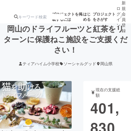
新
ロ
規
グ
会
プロジェクトを掲
はじ
プロジェクト
/
載するには
める
をさがす
イ
員
ン
登
岡山のドライフルーツと紅茶をリ
録
ターンに保護ねこ施設をご支援くだ
さい！
人気のプロ
注目のリ
注目の新着プロ
募集終了が近いプ
もうすぐ公開
ジェクト
ターン
ジェクト
ロジェクト
されます
ティアハイム小学校
ソーシャルグッド
岡山県
アート・写真
音楽
現在の支援総
テクノロジー・ガジェット
ゲーム・サ
額
401,
映像・映画
書籍・雑誌
830
ビジネス・起業
チャレンジ