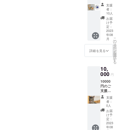
（通常
になり
本CFに掲載
支援
サイ
ます。
者：
されている
ズ）＋
名称：
10人
すべての内
高梁紅
乾燥果
お届
茶６P
実 原材
け予
容の権利
パック
料：各
定：
は、ティア
＋ロイ
2023
果物の
年08
君豆皿
ハイム小学
み。添
こ
月
■ドライ
加物は
の
校に帰属ま
リ
フルー
ありま
タ
ー
たは著作権
ツ２袋
せん。
ン
詳細を見る
を
（通常
内容
選
者より許諾
択
サイ
量：5～
す
を得て使用
る
ズ） 紅
10g 原
10,
していま
ほっぺ
産国：
（10g）
000
日本 産
す。本CFの
円
、シャ
地：お
掲載内容の
10000
インマ
届け商
円のご
スカッ
一部および
品のラ
支援メ
ト
ベルに
すべてにつ
ニュー
（20g）
表記 本
支援
いて、無断
※このメ
、清水
品製造
者：
ニュー
白桃
工場で
0人
で複製、転
にはド
（16g）
は小
お届
載、送信、
ライフ
、かお
麦、
け予
ルーツ
放送、配
り梨
定：
卵、
などの
2023
（20g）
乳、大
布、貸与、
年08
リター
、瀬戸
豆、オ