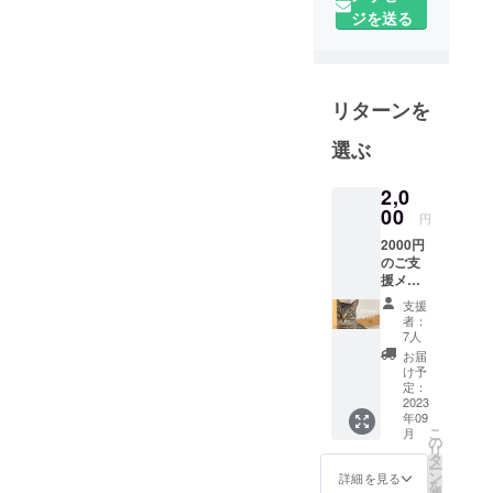
以上）にはあた
ではなく、
ジを送る
らず、
社会の仕組
熱による味や栄
みとして救
養価の変質が起
う」ことを
目的として
リターンを
こりにくい低温
います。活
乾燥で加工して
選ぶ
動資金源と
おります。
して地元協
2,0
力企業との
また、砂糖は不
00
円
コラボでク
使用で、保存料
2000円
ラウドファ
のご支
や各種添加物も
ンディング
援メ
使用しておりま
ニュー
を毎月行っ
支援
※このメ
せん。
者：
ています。
ニュー
7人
セミドライに
にはド
お届
ライフ
よってみずみず
また、ECサ
け予
ルーツ
定：
イト『ティ
しさを保った、
などの
2023
年09
アハイム小
リター
凝縮されたフ
こ
月
ン品の
の
学校 購買
ルーツの美味し
リ
お届け
タ
ー
部』
はござ
さと栄養成分を
ン
詳細を見る
を
いませ