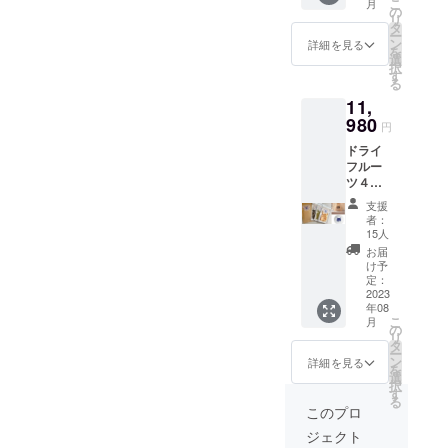
こ
月
翻訳、変造
ン品の
ジャイ
の
レン
リ
お届け
アンツ
タ
することは
ジ、く
ー
はござ
（20g）
ン
るみ、
詳細を見る
禁止致しま
を
いませ
、ピ
選
バナ
択
す。
んので
オーネ
す
ナ、レ
る
ご注意
（20g）
モン、
11,
くださ
、ライ
ももを
い リ
980
ム
含む製
円
ターン
（10g）
品を生
ドライ
はお礼
の中か
産して
フルー
のメー
ら季節
いま
ツ４袋
ル＆
の仕入
す。 ご
（通常
メール
れに応
注意：
支援
サイ
に添付
じた２
直射日
者：
ズ）＋
した
種類に
15人
光、高
高梁紅
ティア
なりま
温多湿
お届
茶６P
ハイム
す。 名
け予
を避け
パック
小学校
定：
称：乾
保存し
＋ロイ
2023
の猫た
燥果実
てくだ
年08
君豆皿
ち5～6
原材
さい。
こ
月
＋ロイ
匹の写
の
料：各
開封後
リ
君巾着
真を用
タ
果物の
はなる
ー
■ドライ
いたサ
ン
み。添
詳細を見る
べくお
を
フルー
ンクス
選
加物は
早めに
択
ツ４袋
カード
す
ありま
お召し
る
（通常
になり
せん。
このプロ
上がり
サイ
ます。
内容
くださ
ジェクト
ズ） 紅
閉じる
量：10
い。 ■