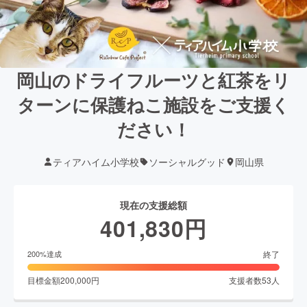
岡山のドライフルーツと紅茶をリ
ターンに保護ねこ施設をご支援く
ださい！
ティアハイム小学校
ソーシャルグッド
岡山県
現在の支援総額
401,830
円
終了
200
%達成
目標金額
200,000
円
支援者数
53
人