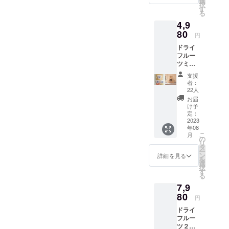
https://tierhei
選
味わっていただ
択
んので
す
m-ps.jp/ で
る
ご注意
けました幸いで
お買い物い
4,9
くださ
す。
い リ
80
ただくこと
円
ターン
で、誰でも
ドライ
はお礼
フルー
保護ねこ活
のメー
ツミニ
ル＆
動に参加で
パック
メール
支援
きます。
２つ＋
に添付
者：
高梁紅
した
22人
茶６P
ティア
お届
毎週校舎に
パック
ハイム
け予
て「にちよ
＋ロイ
小学校
定：
君巾着
2023
の猫た
う定期譲渡
年08
■ドライ
ちの写
こ
会」を開催
月
フルー
真2～3
の
リ
ツミニ
していま
枚にな
タ
ー
パック
りま
ン
詳細を見る
す。ぜひ遊
を
２つ 紅
す。
選
択
びに来てく
ほっぺ
す
る
（5g）
ださい。
7,9
、かお
り梨
80
円
（10g）
ドライ
、のミ
フルー
ニパッ
ツ２袋
ク２種