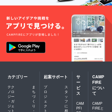
くださ
一切不
い。 ■
使用。
高梁紅
直射日
茶６ｐ
光、高
パック
温多湿
茶葉
を避け
「やぶ
保存し
きた」
てくだ
を使用
さい。
してい
開封後
ます。
はなる
海外品
べくお
種より
早めに
渋みが
お召し
少なく
上がり
フルー
くださ
ツ
い。 ■
ティー
ロイ君
として
豆皿 サ
カテゴリー
起案サポート
サ
CAMP
適して
イズ：
ー
FIRE
いま
直径
す。 原
テク
ま
プ
ス
104mm
ビ
につい
材料：
×高さ
ノロ
ち
ロ
タ
ス
て
紅茶 内
16mm
ジー
づ
ジ
ッ
容量：1
絵付方
・ガ
く
ェ
フ
袋に
法／転
CAM
CAMP
ジェ
り
ク
に
ティー
写
PFI
FIREと
パック
ット
・
ト
相