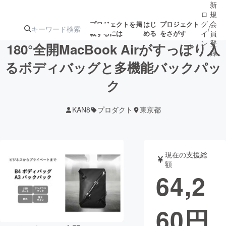
新
ロ
規
グ
会
プロジェクトを掲
はじ
プロジェクト
/
載するには
める
をさがす
イ
員
ン
登
180°全開MacBook Airがすっぽり入
録
るボディバッグと多機能バックパッ
ク
人気のプロ
注目のリ
注目の新着プロ
募集終了が近いプ
もうすぐ公開
ジェクト
ターン
ジェクト
ロジェクト
されます
KAN8
プロダクト
東京都
アート・写真
音楽
現在の支援総
テクノロジー・ガジェット
ゲーム・サ
額
64,2
映像・映画
書籍・雑誌
60
円
ビジネス・起業
チャレンジ