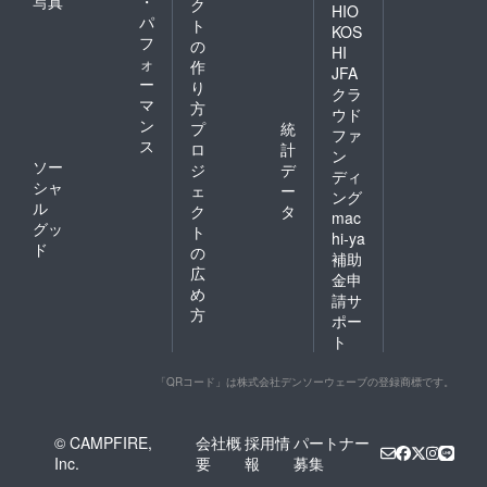
写真
・
ク
HIO
パ
ト
KOS
フ
の
HI
ォ
作
JFA
ー
り
クラ
マ
方
ウド
ン
プ
統
ファ
ス
ロ
計
ン
ソー
ジ
デ
ディ
シャ
ェ
ー
ング
ル
ク
タ
mac
グッ
ト
hi-ya
ド
の
補助
広
金申
め
請サ
方
ポー
ト
「QRコード」は株式会社デンソーウェーブの登録商標です。
© CAMPFIRE,
会社概
採用情
パートナー
Inc.
要
報
募集