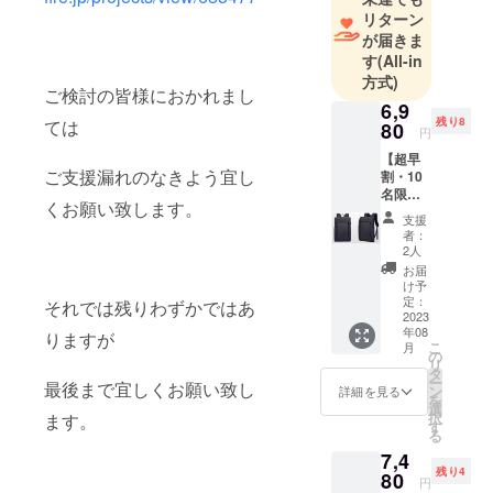
「日本未上
リターン
陸の製品」
が届きま
にフォーカ
す
(All-in
方式)
スして、日
ご検討の皆様におかれまし
常生活のプ
6,9
残り8
ては
80
ラスαになる
円
商品のご提
【超早
ご支援漏れのなきよう宜し
割・10
供をしてお
名限
ります。本
くお願い致します。
定・
支援
プロジェク
50％OF
者：
F】２
トの商品に
2人
ジッ
お届
よって、皆
パー
け予
様が快適な
バック
定：
それでは残りわずかではあ
パック×
2023
生活を過ご
年08
1個 ＜
りますが
こ
していただ
月
特典＞
の
リ
超早
けたら幸い
タ
ー
最後まで宜しくお願い致し
割・
ン
詳細を見る
です。みな
を
50%OF
選
択
ます。
さまの熱い
F【定価
す
る
13,980
ご支援を賜
7,4
円】 ＜
りますよ
残り4
確認事
80
円
項＞ プ