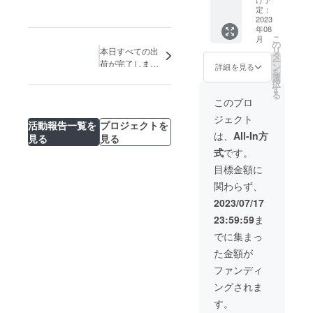
特典＞
くださ
定：
超早
2023
い。
年08
割・
こ
月
50%OF
の
リ
本日すべての出
F【定価
タ
ー
荷が完了しまし
7,980
ン
詳細を見る
を
円】 ＜
た
選
択
確認事
す
る
項＞ プ
このプロ
ロジェ
ジェクト
クト
活動報告一覧を
プロジェクトを
ページ
は、
All-In方
見る
見る
下部
式
です。
「リス
クと
目標金額に
チャレ
関わらず、
ンジ」
をご覧
2023/07/17
くださ
23:59:59
ま
い。
でに集まっ
た金額が
ファンディ
ングされま
す。