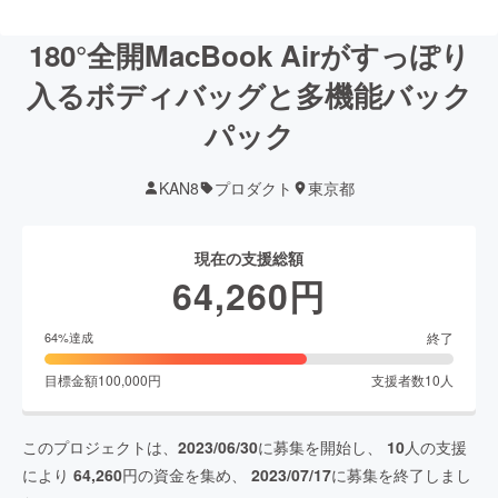
180°全開MacBook Airがすっぽり
入るボディバッグと多機能バック
パック
KAN8
プロダクト
東京都
現在の支援総額
64,260
円
終了
64
%達成
目標金額
100,000
円
支援者数
10
人
このプロジェクトは、
2023/06/30
に募集を開始し、
10
人の支援
により
64,260
円の資金を集め、
2023/07/17
に募集を終了しまし