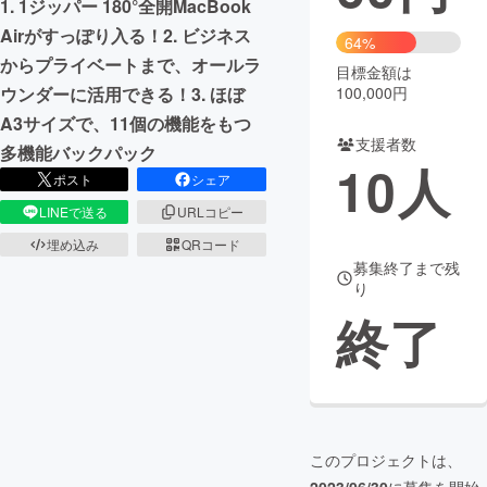
1. 1ジッパー 180°全開MacBook
Airがすっぽり入る！2. ビジネス
まちづくり・地域活性化
64%
からプライベートまで、オールラ
目標金額は
100,000円
ウンダーに活用できる！3. ほぼ
CAMPFIRE for Social Good
CAMPFIRE Creation
A3サイズで、11個の機能をもつ
CAMPFIREふるさと納税
machi-ya
コミュニティ
支援者数
多機能バックパック
10
人
ポスト
シェア
LINEで送る
URLコピー
埋め込み
QRコード
募集終了まで残
り
終了
このプロジェクトは、