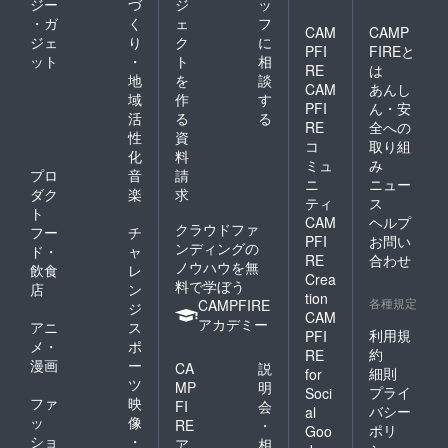
ジー
づ
ジ
ッ
・ガ
く
ェ
フ
CAM
CAMP
ジェ
り
ク
に
PFI
FIREと
ット
・
ト
相
RE
は
地
を
談
CAM
あんし
域
作
す
PFI
ん・安
活
る
る
RE
全への
性
資
コ
取り組
化
料
ミュ
み
プロ
音
請
ニ
ニュー
ダク
楽
求
ティ
ス
ト
CAM
ヘルプ
クラウドファ
フー
チ
PFI
お問い
ンディングの
ド・
ャ
RE
合わせ
ノウハウを無
飲食
レ
Crea
料で学ぼう
店
ン
tion
各種規定
CAMPFIRE
ジ
CAM
アカデミー
アニ
ス
利用規
PFI
メ・
ポ
約
RE
漫画
ー
CA
説
細則
for
ツ
MP
明
プライ
Soci
ファ
映
FI
会
バシー
al
ッ
像
RE
・
ポリ
Goo
ショ
・
ア
相