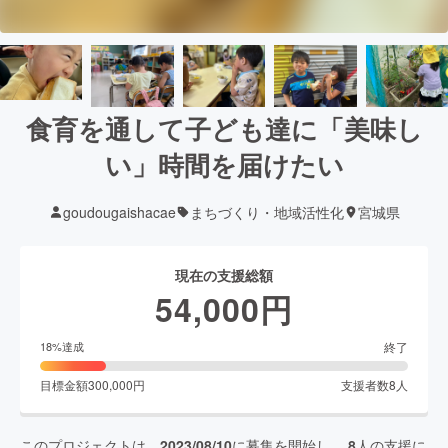
食育を通して子ども達に「美味し
い」時間を届けたい
goudougaishacae
まちづくり・地域活性化
宮城県
現在の支援総額
54,000
円
終了
18
%達成
目標金額
300,000
円
支援者数
8
人
このプロジェクトは、
2023/08/10
に募集を開始し、
8
人の支援に