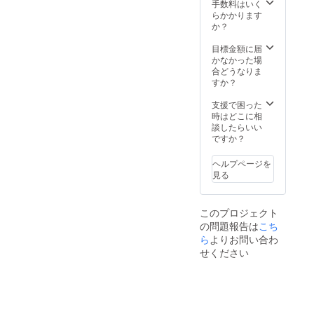
存方
手数料はいく
法：冷
らかかります
蔵 賞
か？
味期
限：商
目標金額に届
品に記
かなかった場
載 ※生
合どうなりま
卵につ
すか？
いて、
賞味期
支援で困った
限は生
時はどこに相
食の場
談したらいい
合を表
ですか？
しま
す。殻
ヘルプページを
にヒビ
見る
が入っ
た卵は
賞味期
このプロジェクト
限内で
の問題報告は
こち
も、お
早めに
ら
よりお問い合わ
十分に
せください
加熱し
てお召
し上が
り下さ
い。