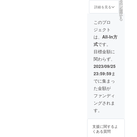
のお礼
法：冷
タ
ー
のメッ
蔵 賞
ン
詳細を見る
を
セージ
味期
選
択
と緑の
限：商
す
る
一番星
品に記
このプロ
生卵・
載 ※賞
ジェクト
プリン
味期限
のセッ
は生食
は、
All-In方
トをお
の場合
式
です。
送り致
を表し
しま
ます。
目標金額に
す。
殻にヒ
関わらず、
《緑の
ビの
一番星
入った
2023/09/25
生卵と
卵は賞
23:59:59
ま
高級プ
味期限
リン
内で
でに集まっ
セッ
も、お
た金額が
ト》内
早めに
容量：
十分に
ファンディ
緑の一
加熱し
ングされま
番星
てお召
（生卵6
し上が
す。
個入り2
り下さ
セッ
い。
ト）、
支援に関するよ
プリン4
くある質問
個 保