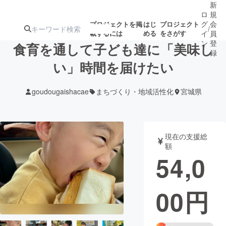
新
ロ
規
グ
会
プロジェクトを掲
はじ
プロジェクト
/
載するには
める
をさがす
イ
員
ン
登
食育を通して子ども達に「美味し
録
い」時間を届けたい
人気のプロ
注目のリ
注目の新着プロ
募集終了が近いプ
もうすぐ公開
goudougaishacae
まちづくり・地域活性化
宮城県
ジェクト
ターン
ジェクト
ロジェクト
されます
アート・写真
音楽
現在の支援総
額
54,0
テクノロジー・ガジェット
ゲーム・サ
00
円
映像・映画
書籍・雑誌
ビジネス・起業
チャレンジ