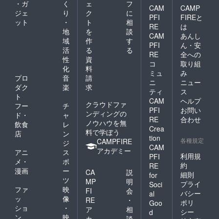
・ガ
く
ェ
フ
CAM
CAMP
ジェ
り
ク
に
PFI
FIREと
ット
・
ト
相
RE
は
地
を
談
CAM
あんし
域
作
す
PFI
ん・安
活
る
る
RE
全への
性
資
コ
取り組
化
料
ミュ
み
プロ
音
請
ニ
ニュー
ダク
楽
求
ティ
ス
ト
CAM
ヘルプ
クラウドファ
フー
チ
PFI
お問い
ンディングの
ド・
ャ
RE
合わせ
ノウハウを無
飲食
レ
Crea
料で学ぼう
店
ン
tion
各種規定
CAMPFIRE
ジ
CAM
アカデミー
アニ
ス
利用規
PFI
メ・
ポ
約
RE
漫画
ー
CA
説
細則
for
ツ
MP
明
プライ
Soci
ファ
映
FI
会
バシー
al
ッ
像
RE
・
ポリ
Goo
ショ
・
ア
相
シー
d
ン
映
カ
談