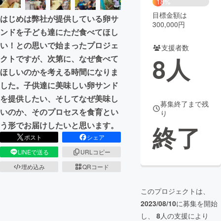
18%
目標金額は
はじめは弊社が提供している卵サ
まちづくり・地域活性化
300,000円
ンドを子ども達にただ食べてほし
い！との思いで始まったプロジェ
支援者数
CAMPFIRE for Social Good
CAMPFIRE Creation
8
人
クトですが、次第に、なぜ食べて
CAMPFIREふるさと納税
machi-ya
コミュニティ
ほしいのかを考える時間になりま
した。子供達に美味しい卵サンド
を提供したい、そしてなぜ美味し
募集終了まで残
いのか、そのプロセスを食育とい
り
う形でお届けしたいと思います。
終了
ポスト
シェア
LINEで送る
URLコピー
埋め込み
QRコード
このプロジェクトは、
2023/08/10
に募集を開始
し、
8
人の支援により