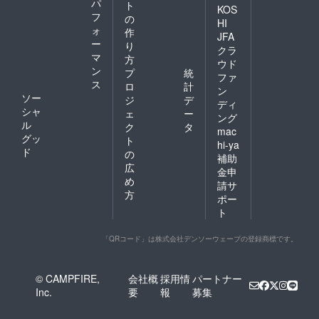
パ
ト
KOS
フ
の
HI
ォ
作
JFA
ー
り
クラ
マ
方
ウド
ン
プ
統
ファ
ス
ロ
計
ン
ソー
ジ
デ
ディ
シャ
ェ
ー
ング
ル
ク
タ
mac
グッ
ト
hi-ya
ド
の
補助
広
金申
め
請サ
方
ポー
ト
「QRコード」は株式会社デンソーウェーブの登録商標です。
© CAMPFIRE,
会社概
採用情
パートナー
Inc.
要
報
募集