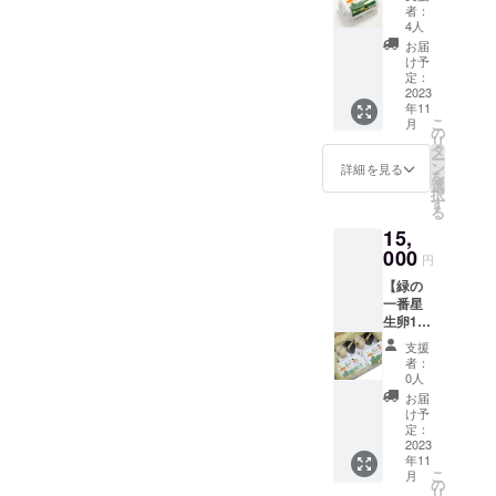
供達か
者：
らお礼
4人
のビデ
お届
オメッ
け予
セー
定：
ジ】 子
2023
年11
ども達
こ
月
からの
の
リ
お礼の
タ
ー
メッ
ン
詳細を見る
を
セー
選
択
ジ、緑
す
る
の一番
15,
星の生
卵をお
000
円
送りさ
【緑の
せてい
一番星
ただき
生卵12
ます。
個と高
《緑の
支援
級プリ
一番
者：
ンの
星》内
0人
セッ
容量：
お届
ト、お
生卵6個
け予
礼のお
入り2
定：
手紙】
2023
セッ
年11
子ども
ト 保
こ
月
達から
存方
の
リ