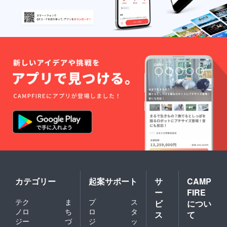
カテゴリー
起案サポート
サ
CAMP
ー
FIRE
テク
ま
プ
ス
ビ
につい
ノロ
ち
ロ
タ
ス
て
ジー
づ
ジ
ッ