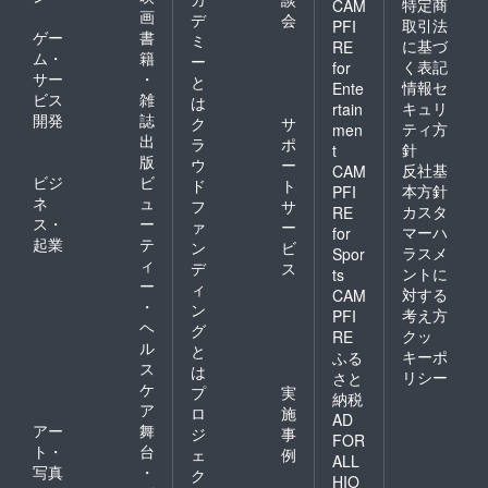
特定商
CAM
画
デ
会
取引法
PFI
ゲー
書
ミ
に基づ
RE
ム・
籍
ー
く表記
for
サー
・
と
情報セ
Ente
ビス
雑
は
キュリ
rtain
開発
誌
ク
サ
ティ方
men
出
ラ
ポ
針
t
版
ウ
ー
反社基
CAM
ビジ
ビ
ド
ト
本方針
PFI
ネ
ュ
フ
サ
カスタ
RE
ス・
ー
ァ
ー
マーハ
for
起業
テ
ン
ビ
ラスメ
Spor
ィ
デ
ス
ントに
ts
ー
ィ
対する
CAM
・
ン
考え方
PFI
ヘ
グ
クッ
RE
ル
と
キーポ
ふる
ス
は
リシー
さと
ケ
プ
実
納税
ア
ロ
施
AD
アー
舞
ジ
事
FOR
ト・
台
ェ
例
ALL
写真
・
ク
HIO