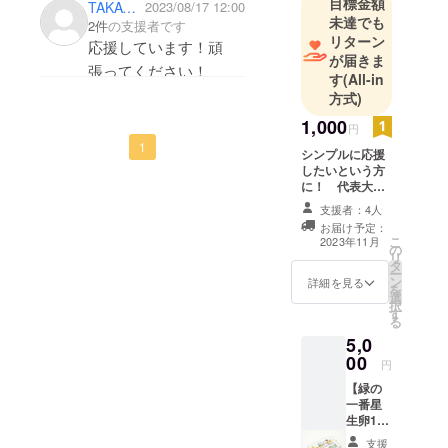
目標金額
TAKAYUKI YOSHIZAWA
2023/08/17 12:00
ます。
未達でも
2件
の支援者です
リターン
応援しています！頑
が届きま
張ってください！
す
(All-in
方式)
1,000
円
1
シンプルに応援
したいという方
に！ 代表大木
からの御礼のお
支援者：4人
手紙、子供たち
お届け予定：
の写真をお送り
こ
2023年11月
の
します。
リ
タ
ー
ン
詳細を見る
を
選
択
す
る
5,0
00
円
【緑の
一番星
生卵12
個と子
支援