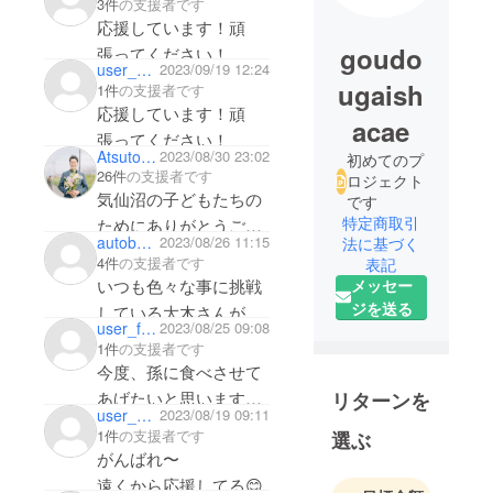
3件
の支援者です
応援しています！頑
goudo
張ってください！
user_8a7584e50104
2023/09/19 12:24
ugaish
1件
の支援者です
応援しています！頑
acae
張ってください！
Atsutoshiiiii
2023/08/30 23:02
初めてのプ
26件
の支援者です
ロジェクト
気仙沼の子どもたちの
です
特定商取引
ためにありがとうござ
autobody
2023/08/26 11:15
法に基づく
います！今度のコソダ
4件
の支援者です
表記
テノミカタ主催子育て
いつも色々な事に挑戦
メッセー
応援フェスタでもよろ
ジを送る
している大木さんが
user_fde59f3cd8b4
2023/08/25 09:08
しくお願いしま
カッコ良いです。微力
1件
の支援者です
す！！！
ではありますがいつも
今度、孫に食べさせて
応援しております。
あげたいと思います。
リターンを
user_db82518bb1a4
2023/08/19 09:11
見かけたら即購入させ
1件
の支援者です
選ぶ
て頂きます。頑張って
がんばれ〜
下さい、応援しており
遠くから応援してる😊