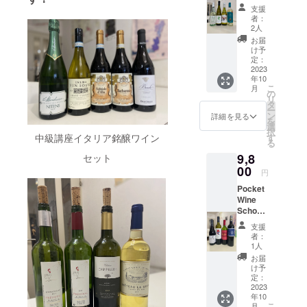
シュな
でいま
にあり
資格講
を博し
終有効
著名ワ
界の有
ン、携
が読め
支援
が植え
辛口白
す。
ます。
座新世
ていま
期限
資格取得を
インガ
名な作
帯な
者：
て、自
られて
ワイン
最新鋭
界おす
す。
2023年
イド
り手ワ
2人
ど
分好み
したい方、
いま
です。
の設備
すめ
カシ
10月末
ブック
インを
お届
のワイ
す。最
サンテ
料理や食事
と豊富
ティス
スやプ
受講
「ギッ
楽しめ
け予
（オフ
ンを選
新の醸
ミリオ
な原料
ティン
ラム、
日程は
定：
ド・ア
ます。
を楽しみた
ライン
べるよ
造設備
ンを代
を持つ
グ4種
2023
シナモ
プロ
シェッ
オリジ
の場
うにな
からフ
い方、大人
表する
年10
こと
セット
ンやク
ジェク
ト」に
ナル教
合）
りま
レッ
こ
トッ
月
で、品
ワイン
になってか
ローブ
ト終了
の
2005年
本を
・
す。少
シュで
リ
プ・
質のバ
のティ
などや
後メー
タ
以降10
使って
実施場
らの勉強に
人数制
とても
ー
シャ
ラつき
スティ
わらか
ルにて
ン
年以上
の産地
詳細を見る
所 東
のた
安定し
を
トー
はぜひおす
がなく
ングの
い中に
調整さ
選
に渡っ
や地理
京都渋
め、ワ
たワイ
択
シャ
なり、
勉強に
複雑な
せてい
中級講座イタリア銘醸ワイン
すめ講座が
す
て毎年
歴史を
谷区恵
インの
ン造り
る
トー
ワイン
最適な
香りを
ただき
掲載
学んで
比寿2-
知識が
たくさんで
を行っ
B『ヴァ
9,8
セット
は高い
新世界
もつ。
ます
1670年
いただ
6-16
浅い方
ていま
ランド
す。ワイン
レベル
のわか
00
完熟し
受講方
より続
きま
Sat
円
でも気
す。
ロー』
でまと
りやす
た果実
法
く老舗
す。 後
の愉しみが
Verna
軽に質
2004年
が造る
Pocket
まりま
い味わ
に、タ
（オン
のシャ
半は、
EBISU
問でき
から
あなたの人
AOCボ
Wine
す。香
いの
ンニン
ライン
ンパー
ボル
B ※実施
ます
リュッ
ル
School,
ばしい
セット
生を豊かに
が溶け
の場
ニュ・
ドー格
場所ま
し、ソ
ト・レ
ドー！
資格講
イース
です。
込ん
合）
グルエ
付け
での交
支援
するポケッ
ムリエ
ゾネ栽
伝
座新世
トの香
シャル
で、と
・
が造る
シャ
者：
通費は
試験を
培を実
統を重
トワインス
界おす
りに絡
ドネ、
てもな
使用す
1人
コスト
トーや
ご負担
目指し
践し、
んじな
すめ
む青り
ソー
めらか
るツー
クールでお
パ
ブル
お届
くださ
ての準
2018年
がら
ティス
んごや
ヴィニ
な舌触
ル：
け予
フォー
ゴー
い。 実
備講座
待ちしてお
に
も、最
ティン
レモン
ヨンブ
定：
りのワ
ZOOM
マンス
ニュ有
際の試
とし
HVE（
新技術
グ4種
2023
ります。
のよう
ラン、
インで
にすぐ
名産地
験を想
て、本
環境価
を取り
年10
セット
な溌剌
リース
す。 熟
れた
の村名
また、資格
定した
格的に
こ
値重
月