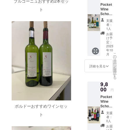
ラム、
ける
ブルゴーニュおすすめ2本セッ
です。
く老舗
るフ
のエレ
ご負担
のノウハウ
と伝え
ともに
答解
チーズ
https://
Pocket
シナモ
セット
1White
のシャ
レッ
ガント
くださ
られて
探って
説、ま
ととも
をおひとり
ト
pocket-
Wine
ンやク
です。
cliff
ンパー
シュで
なアロ
い。 日
いきま
いきま
たオー
にマリ
wine-
School,
ローブ
ピエモ
Marlbor
ずつ親身に
ニュ・
ドライ
マ。熟
本ドイ
す。
す。 ワ
ド
アー
school.
資格講
などや
ンテ
ough
グルエ
な味わ
した果
ツワイ
支援
イン中
なって指導
ヴィー
ジュも
com/co
座新世
わらか
Gavi,
Winem
が造る
い!!その
者：
実味が
ン協会
級講
・リ
楽しめ
urse_d
界おす
いたしま
い中に
ヴェネ
aker's
1人
コスト
バ
魅惑的
連合会
座：180
キュー
ます。
escripti
すめ
複雑な
ト
Selecti
パ
リュー
お届
す。
で、タ
が開催
分×12回
ル他は
まった
on.html
ティス
香りを
Soave,
on
け予
フォー
は世界
ンニン
するド
（週2回
模擬テ
くの初
ティン
もつ。
トス
定：
Pinot
マンス
中で知
も滑ら
イツワ
6ヶ月
ストに
心者の
グ4種
2023
完熟し
カーナ
Noir
にすぐ
られて
か。程
インケ
間）
出題さ
方で
年10
セット
た果実
Chianti,
2019
れた
いま
よいボ
ナー・
有効期
こ
れてい
月
も、レ
ワイン
に、タ
ピエモ
の
ホワイ
シャン
す。コ
ディが
上級ケ
限：最
リ
る10種
ストラ
のティ
ンニン
ンテ
タ
トクリ
パー
ノは、
あり芳
ナー資
終有効
ー
類を
ンでの
スティ
が溶け
ネッビ
ン
フ・
詳細を見る
ニュ!
1998年
醇で繊
格試験
期限
を
ティス
ワイン
ングの
込ん
オーロ
選
マール
1670
から
細、エ
対策講
2024年
択
ティン
とお食
勉強に
で、と
をお楽
す
ボロ・
年、
ニュー
レガン
座にな
5月18日
る
グでき
事の組
最適な
てもな
しみく
ワイン
シャン
ジーラ
トな味
りま
受講
ま
み合わ
9,8
新世界
めらか
ださ
メー
パー
ンドの
わいの
す。ド
日程は
す。）
せや
のわか
00
な舌触
い！
カー
ニュ地
先住民
円
ワイン
イツワ
プロ
★ティ
ティス
りやす
りのワ
１、 ガ
ズ・セ
方コー
族マオ
で
インケ
ジェク
スティ
ティン
Pocket
い味わ
インで
ヴィ/コ
レク
ト・
リが世
す。
ナー・
ト終了
ングア
グの基
Wine
いの
す。 熟
ルテー
ショ
デ・
界で初
ボ
上級ケ
後メー
イテム
ボルドーおすすめワインセッ
本、そ
School,
セット
成に
ゼ・
ン ピ
バール
めて所
ディの
ナー受
ルにて
数は毎
してお
資格講
です。
は、ス
ディ・
ノ・ノ
地区の
有、運
支援
しっか
講予定
ト
調整さ
回14種
うちで
座新世
シャル
テンレ
ガ
ワール
者：
ビュク
営を行
りし
者また
せてい
類で
も選べ
界おす
ドネ、
スタン
ヴィ
0人
2019
セイユ
うワイ
た、エ
は、ド
ただき
す。
るワイ
すめ
ソー
クとフ
Gavi
熟成し
お届
に住み
ナリー
レガン
イツワ
ます
（ワイ
ンとお
ティス
ヴィニ