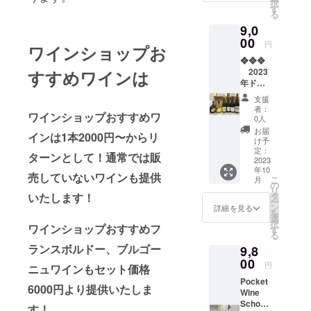
は思え
たワイ
択
ロラク
んじな
なり、
を学ば
ことができ
はプロ
す
に輸出
み方の
56haの
ぬ高級
ン造り
る
ティッ
がら
ワイン
れた方
ジェク
されて
コツが
所有畑
ました。そ
感・・
を行っ
ク発酵
も、最
9,0
は高い
が、さ
ト終了
いま
満載。
は、標
・。
ていま
と長め
して、現地
新技術
レベル
らに生
00
後メー
す。 特
ワイン
高250～
円
ボル
す。
ワインショップお
の熟成
を取り
でまと
産地、
ルにて
でのたくさ
定商取
の歴
350mの
ドーの
2004年
を行
入れ革
❖❖❖
まりま
土壌、
調整さ
引法及
史、醸
なだら
最上質
んのワイン
から
い、
新的な
2023
すすめワインは
す。香
品種の
せてい
び酒税
造方
かな斜
のテロ
リュッ
シャン
品質の
年ドイ
生産者との
ばしい
個性を
ただき
法に基
法、フ
面に広
ワール
ト・レ
パンの
向上を
ツワイ
イース
探りな
ます
づく表
ランス
出会いや経
がって
支援
で生産
ゾネ栽
華やか
遂げて
ンケ
トの香
がら、
受講方
示特定
の各地
者：
おり、
されて
培を実
験をもと
さ、
ワインショップおすすめワ
いる
ナー・
りに絡
世界の
法
0人
商取引
方のワ
抜群の
いま
践し、
ハーモ
『ヴァ
上級ケ
む青り
ワイン
に、教養講
（オン
に関す
インや
お届
水はけ
す。非
インは1本2000円〜からリ
2018年
ニー、
ランド
ナー認
んごや
産地を
ライン
け予
る法
各国の
と太陽
座では、お
常に華
に
繊細さ
ロー』
定試験
レモン
旅する
定：
の場
律」に
ワイン
の恩恵
ターンとして！通常では販
やかな
HVE（
を追求
うちで簡単
。その
対策
2023
のよう
よう
合）
基づき
の特徴
を受け
トロピ
環境価
してい
年10
鬼才と
❖❖❖
な溌剌
に、料
・
にできるワ
売していないワインも提供
以下に
をエピ
る好条
カル・
こ
値重
月
ます。
もいわ
ドイツ
とした
理とと
の
使用す
明示い
ソード
件にあ
フルー
イン産地の
リ
視）認
アクセ
れる
ワイン
酸味の
もにワ
いたします！
タ
るツー
たしま
を交え
りま
ツや
ー
証を取
ルと
「テュ
ケ
伝統料理や
コンビ
インを
ン
ル：
詳細を見る
す。
ながら
す。畑
ハーブ
を
得しま
ヴァロ
ヌヴァ
ナー・
ネー
楽しむ
選
ZOOM
https://
ご紹介
ワインとの
には
などの
択
した。
ンの最
ワインショップおすすめフ
ン」が
上級ケ
ション
講座で
す
pocket-
いたし
シャル
フレー
る
さら
楽しみ方を
大の強
造る滑
ナー認
はシャ
す。 1
wine-
ます。
ドネ、
ヴァー
に、
ランスボルドー、ブルゴー
みもま
9,8
らかで
定試験
ンパー
度は飲
皆様にわか
・
school.
受講後
ガメ
が広が
2020年
た優れ
まろや
対策：
00
ニュに
んでみ
使用
com/co
はワイ
円
イ、ピ
りやすくお
ニュワインもセット価格
り、バ
から有
たコス
かな味
180分
しか出
たい名
ツール
urse_d
ンのエ
ノノ
ランス
機栽培
トパ
Pocket
伝えしてお
わいは
×1回
せない
醸産地
の動作
escripti
チケッ
6000円より提供いたしま
ワー
の良い
にも取
フォー
Wine
世界中
有効期
香味 フ
ワイ
環境：
ります。
on.html
ト（ラ
ル、ア
フレッ
り組ん
マンス
School,
で人気
限：最
ランス
ン、世
す！
パソコ
ベル）
リゴテ