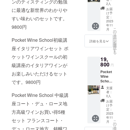
やナツ
ヴェ・
ンのティスティングの勉強
non ブ
が造る
香りと
★ポ
育てら
ドネ、
ンパー
マンス
のある
フェー
Champ
2人
ntes20
低24ヶ
メグ、
デュ・
ラック
ACボル
オレン
ケット
れたブ
メル
ニュ地
なバ
ピノノ
バレッ
agne
22 トロ
月瓶内
お届
に最適な新世界のわかりや
ダーク
パ
オリー
ドー.ボ
ジやス
ワイン
ドウを
ロ、
方おす
ロー
ワール
トサ
Côte(コ
け予
ンテス
熟成
チョコ
ン 201
ブ、ブ
ルドー
パイス
スクー
使い、
ソー
すめワ
ロ・バ
のセッ
定：
すい味わいのセットです。
ン カ
ート)
100％
複雑味
レート
9 1,2の
ラック
の最上
のエキ
ルワイ
伝 統と
ヴィニ
イン5本
2023
ルバレ
トで
ベル
des(デ)
アルゼ
な旨 み
などの
解説で
ベ
質のテ
ゾチッ
ン会の
最新の
年11
ヨンブ
セッ
9800円
スコを
す。 ポ
ネ・
ンチン
はリ
非常に
す。サ
リー、
ロワー
こ
クな
ご案内
月
技術を
ランな
ト
造る
ケット
の
ソー
Bar(バ
産オー
ザーブ
魅惑的
ンテミ
土っぽ
ルで生
リ
ニュア
★★次
融合さ
どのク
5000円
生産者
ワイン
タ
ヴィニ
ール)
ガニッ
ワイン
な味わ
リオン
さを感
産され
ー
ンスが
回は
Pocket Wine School初級講
せ、そ
リマや
以上の
組合
スクー
ン
ヨン
ブドウ
詳細を見る
クワイ
の多さ
いに！
を代表
じる、
ていま
を
楽しめ
Pocket
れぞれ
テロ
ワイン
テッ
ルのワ
選
2020Fa
Chardo
ン輸入
（30％
相性料
する
クラ
す。非
座イタリアワインセット ポ
択
る.スパ
Wine
の品種
ワール
です ポ
レ デ
イン初
す
vourite
nnay
量No.1!
）「ア
理：香
トッ
シック
常に華
る
イシー
Shopお
の特徴
を表現
ケット
ル バ
級講座
Son
20%
標高
クセ
ケットワインスクールの初
りが高
プ・
なカベ
やかな
なアジ
すすめ
を最大
19,
する、
ワイン
ローロ
ブル
Cabern
Pinot
1700m
ル・
く、タ
シャ
ルネの
トロピ
ア系の
ワイン
限に活
ワイン
スクー
800
熟成さ
ゴー
et
Noir
級講座のイタリアワインが
の高地
ド・
円
ンニン
トー
香りと
カル・
料理と
のティ
かして
のティ
ル中級
せるこ
ニュ地
Sauvig
70%
でつく
ヴァロ
分の多
シャ
モカの
フルー
の相性
スティ
造られ
Pocket
スティ
講座の
お楽しみいただけるセット
とで
方のワ
non ブ
Muenie
る高品
ン ブ
いので
トー
ヒン
ツや
をお楽
ング会
るデ・
Wine
ング（5
シャン
ネッビ
インが
ラック
r10%●
質オー
リュッ
仔牛ジ
B『ヴァ
ト。黒
ハーブ
しみい
です。
ボルト
School
です。9800円
～6種
パー
オーロ
楽しめ
オリー
瓶内二
ガニッ
ト」
ビエ料
ランド
系フ
などの
ただけ
10種の
リワイ
中級講
類）や
ニュ5本
種 特有
るお買
ブ、ブ
次醗
クワイ
は、長
支援
理、癖
ロー』
ルーツ
フレー
ます。
ポケッ
ンはイ
座北イ
生産者
を楽し
の艶か
い得
ラック
酵：最
者：
ンクマ
い余韻
のある
が造る
とロー
ヴァー
Pocket Wine School 中級講
トワイ
ギリ
タリ
の特徴
めるお
しい甘
セット
0人
ベ
低24ヶ
ワイル
が特長
チー
ACボル
ストし
が広が
ン
ス、ア
ア、ロ
を地方
買い得
くとろ
です。
リー、
月瓶内
お届
ドロー
の大変
ズ、ト
ドー非
座コート・デュ・ローヌ地
たコー
り、バ
ショッ
メリ
ンバル
の前
セット
ける様
1CHAB
け予
土っぽ
熟成
ズや
飲み心
リュ
常に華
ヒーに
ランス
プおす
カ、カ
ディ
菜、メ
です。
定：
な香り
LISシャ
さを感
複雑味
方高級ワインお買い得5種
ジャス
地の良
フ、
やかな
細かい
の良い
すめワ
ナダ、
ア、
2023
イン料
全て辛
と、飲
ブリ
じる、
な旨 み
ミンの
いシャ
レープ
トロピ
タンニ
フレッ
イン試
年11
ヨー
ヴェネ
理とと
口で
み心地
Chardo
セット フランスコート・
クラ
はリ
香りと
ンパー
レ・イ
カル・
こ
ンが混
シュな
月
飲会で
ロッパ
ト、ピ
もに
す。 1,
の
は 柔ら
nnay
シック
ザーブ
オレン
ニュ。
ン・シ
フルー
リ
ざり合
辛口白
す。
をはじ
エモン
デュ・ローヌ地方 銘醸ワ
探って
シャル
タ
かく溶
キンメ
なカベ
ワイン
ジやス
ピノの