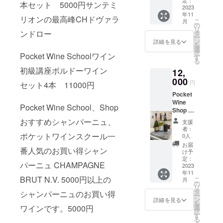
たりの
ケット
定：
質のワ
Thunuvi
ツ、ス
合）
本セット 5000円サンテミ
ラーズ
もあり
ただき
が非常
ム
トリア
ゴー
2023
優雅さ
ワイン
イン造
nプレジ
パイス
・
／カベ
ま
ます
に高い
ジー・
年11
州 ミル
ニュ、
が特徴
スクー
りを心
ディア
リオンの最高峰CHドヴァラ
やバニ
使用す
ルネ DE
す。）
受講方
こ
ワイ
月
エス
ジュー
イタリ
です。
ルのワ
の
がけて
ル テュ
ラの香
るツー
BORTO
３回目
法
リ
ン。 3,
テー
ラ近郊
アバ
ンドロー
4、
イン初
タ
き ま
ヌヴァ
り。新
ル：
LI(デ・
ブル
（オン
ー
ｷｬﾝﾃｨ･
ト
のレッ
ローロ
Nebbiol
級講座
ン
した。
ン 2,
詳細を見る
鮮な果
ZOOM
ボルト
ゴー
ライン
を
Chianti
CABER
ドクリ
の格下
o d’Alba
ボル
選
チリの
2019
実の風
リ)
ニュ地
の場
択
DOCG2
NET
Pocket Wine Schoolワイン
フスに
ランゲ
ネッビ
ドー地
す
様々な
(ﾃｭﾇｳﾞｧ
味にバ
[オー
方1
合）
る
022 ｷｬﾝ
SAUVI
1967年
ネッビ
オーロ
方のワ
エリア
ﾝ) Presi
ニラや
・
ナー :
シャル
・
初級講座ボルドーワイン
ﾃｨ･ｸﾗｯｼ
GNON
12,
に設立
オーロ
ダルバ
インが
から上
dial
ヘーゼ
使用
デ・ボ
ドネの
使用す
ｺ地区に
カベル
された
セット
000
DOC ハ
楽しめ
質なブ
Thunuvi
ルナッ
ツール
円
ルトリ
セット4本 11000円
違い
るツー
広がる
ネソー
ディー
1本
イコス
るお買
ドウだ
n プレ
ツのヒ
の動作
ファミ
シャル
ル：
ﾌﾞﾛｰﾘｵ
ヴィニ
Pocket
キン・
5000円
トパ
い得
けを厳
ジディ
ントが
環境：
リー]
ドネ種
ZOOM
の丘を
ヨン
Wine
エス
以上の
フォー
セット
選。健
アル
Pocket Wine School、Shop
加わ
パソコ
[ワイン
の違
拠点に
2021 界
Shop お
テート
ワイン
マンス
です。
全で高
テュヌ
り、ソ
ン、携
メー
い 有
・
1000年
最高品
すすめ
やや緑
を含む
なバ
1
おすすめシャンパーニュ、
品質な
ヴァン
フトで
帯
支援
カー :
名作り
使用
に及ぶ
質のワ
フラン
がかっ
お買い
ロー
2021(ﾃｭ
ブドウ
3,シャ
者：
ミネラ
ス
手によ
ツール
歴史を
イン造
スシャ
ポケットワインスクール一
た輝き
得セッ
ロ・バ
ﾇｳﾞｧ
0人
だから
トー・
ルを感
（オフ
ティー
る シャ
の動作
持つﾘｶｰ
りを心
ンパー
のある
トで
ルバレ
ﾝ) Presi
こそ叶
カンピ
お届
じる酸
ライン
ヴ・
ブリ地
環境：
ｿﾞﾘ家。
番人気のお買い得シャン
がけて
ニュ、
麦わら
す。
スコを
dial
け予
う、味
ヨ/CHA
味がク
の場
ウェ
区・
パソコ
現在の
きまし
ブル
色。
1,CHA
定：
造る
Thunuvi
わいや
TEAU
リー
合）
バー]
パーニュ CHAMPAGNE
コー
ン、携
ｷｬﾝﾃｨの
た。チ
ゴー
2023
ピー
MPAGN
生産者
nプレジ
香りを
CAMPI
ミーな
・
デ・ボ
ト・
帯
基礎を
年11
リの
ニュ、
チ、ピ
E BRUT
組合
ディア
そのま
LLOT
テクス
実施場
BRUT N.V. 5000円以上の
ルトリ
こ
ド・
月
築きあ
様々な
イタリ
ンクグ
N.V.
の
テッ
ル テュ
まに感
[2007]
チャー
所 東
社は
リ
ボーヌ
（オフ
げたの
エリア
アバ
レープ
Axelle
タ
レ デ
ヌヴァ
シャンパーニュのお買い得
じられ
熟成
を支え
京都渋
1928年
ー
地区格
ライン
は「鉄
から上
ローロ
フルー
de
ン
ル バ
ン 2,
詳細を見る
るプレ
と深み
ていま
谷区恵
創業以
を
付けの
の場
の男
質なブ
の格下
ツ、ス
Vallon
ワインです。5000円
選
ローロ
2019
ミアム
4,Chate
す。
比寿2-
来、そ
択
違い
合）
爵」と
ドウだ
ランゲ
パイス
Brut /
す
熟成さ
(ﾃｭﾇｳﾞｧ
なワイ
au La
4Cuma
6-16
の品質
る
ムル
・
呼ばれｲ
けを厳
ネッビ
やバニ
アクセ