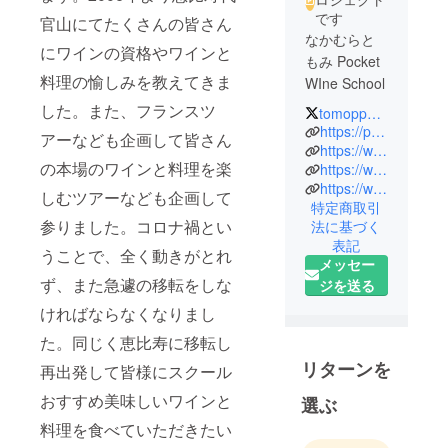
です
官山にてたくさんの皆さん
なかむらと
にワインの資格やワインと
もみ Pocket
料理の愉しみを教えてきま
WIne School
した。また、フランスツ
tomoppen007
中村 友美
https://pocket-wine-school.com/index.html
アーなども企画して皆さん
（ソムリ
https://www.facebook.com/tomoppen/
の本場のワインと料理を楽
https://www.facebook.com/tomoppen/
エ、エキス
https://www.rakuten.co.jp/pocketwineshop/
パート資格
しむツアーなども企画して
特定商取引
受験対策講
参りました。コロナ禍とい
法に基づく
座、ドイツ
表記
うことで、全く動きがとれ
ワインケ
メッセー
ナー、上級
ず、また急遽の移転をしな
ジを送る
ケナー、
ければならなくなりまし
ジャーマン
た。同じく恵比寿に移転し
ワインアカ
リターンを
デミー（ビ
再出発して皆様にスクール
ギナー、ア
おすすめ美味しいワインと
選ぶ
ドバンス、
料理を食べていただきたい
エキスパー