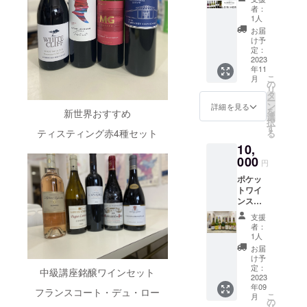
ドロー
県のソ
2021 バ
トラリ
スティ
Lorimer
といい
生産
ワイン
ガ
コツが
ワール
者：
DEN
を手掛
アー
ロッサ
アを代
ングを
ワイン6
ワイン
地、土
他のブ
ヴィ
1人
わかり
2019
VALLE
ける
ヴェ村
を守り
表する
過去の
本セッ
を同じ
壌、品
ライン
Gavi
ます
Sacred
お届
Y RIES
テュ
などで
育てる
ワイナ
出題傾
ト、ス
仲間と
種の個
ドティ
/Cortes
け予
よ！ 後
Hill ホー
LING
ニュ
白ブド
という
リーで
向を踏
パーク
楽しみ
性を探
定：
スティ
e di
半の
クスベ
PORTR
ヴァン
ウのガ
強い意
す。摘
まえ
リング2
2023
たい方
りなが
ングを
Gavi
ティス
イに位
AIT
の真髄
ルガー
志で結
みたて
年11
て、実
本、白
のため
ら、ワ
行いま
Aziend
ティン
置する
ピー
が実感
ネガ種
こ
ばれた
月
りんご
践的に
ワイン2
に、中
イン産
の
す。本
a
グは、
ワイナ
ター
できる
を主体
リ
栽培農
とライ
行いま
本、 赤
級講座
地を旅
タ
番の試
Agricol
基本的
リー。
レーマ
ワイン
に造る
ー
家と醸
ムの爽
す。 開
ワイン2
ができ
するよ
ン
験用の
a
詳細を見る
な違い
ピノノ
ン ワイ
です。
辛口白
を
造チー
新世界おすすめ
やかな
講期
本 大人
まし
うに、
選
マーク
Robert
を判り
ワール
ンズエ
ワイン
択
ムの絆
アロマ
間
気ロリ
た。世
料理と
す
シート
o
やすく
の華や
デン
直線的
ティスティング赤4種セット
る
が世界
がよく
2023年
マーシ
界各ワ
ともに
形式の
Sarotto
知るた
かな香
ヴァ
で
的レベ
なじ
10,
10月よ
リーズ
イン産
ワイン
模擬用
ﾛﾍﾞﾙﾄ ｻ
めに白2
りと熟
レー リ
シャー
ルのワ
み、エ
り（全3
お買い
000
地を代
を楽し
紙を
ﾛｯﾄ 青リ
種、赤2
成をお
円
ースリ
プな味
インを
レガン
回） 1
得セッ
表する
む講座
使って
ンゴや
種類を
楽しみ
ング
わいと
造り出
トです
ポケッ
回3時
トで
著名な
です。
の実践
グレー
味わい
いただ
ポート
ブドウ
す。樹
がすが
トワイ
間 受
す！一
造り手
名醸産
講座で
プフ
ます。
けま
レート
果実の
齢100年
しい辛
ンス
講料
番人気
から新
地、グ
す。 分
ルーツ
資格試
す。 2,
ピー
熟度を
を越す
口の後
クール
9000円
の商品
進気鋭
ランク
析の
のよう
験など
ピー
支援
ター・
感じさ
畑を含
味が感
ポケッ
スケ
です！
の生産
リュ、
ティス
なアロ
者：
を目指
ター
レーマ
せるほ
む900も
じられ
トパー
ジュー
Lorimer
者な
プルミ
1人
ティン
マで、
すかた
レーマ
ン・ワ
どよい
の畑の
ます。
ティー
ルはこ
Sparkli
ど、
エク
グコメ
フレッ
お届
にも対
ン・バ
インズ
凝縮
ブドウ
若いう
セミ
ちらに
ng
『人や
リュ村
け予
ントを
シュさ
応し
ロッ
は、エ
感。余
を自由
ちは冷
ナー１
なりま
Rose ロ
定：
テロ
名ワイ
解説・
だけで
中級講座銘醸ワインセット
た、分
サ・シ
デン・
韻も長
に使え
やして
回提供
2023
す。
リマー
ワー
ンな
解答、
なく、
析的な
ラーズ
ヴァ
くコス
る事が
年09
おいし
いたし
https://
スパー
フランスコート・デュ・ロー
ル』の
ど、有
用語の
酸味が
コメン
Peter
レーの
こ
トパ
月
ピー
く飲む
ます。
pocket-
クリン
の
個性を
名な作
説明を
軽やか
トも学
Lehma
谷床か