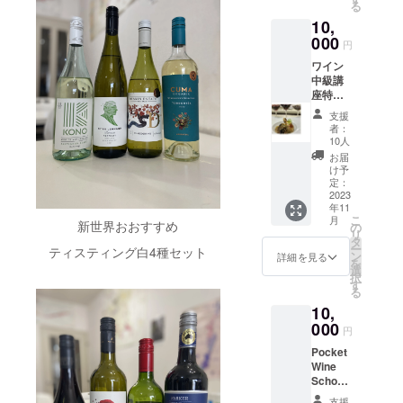
実味が
酸味が
スベイ
明示い
ター・
る
明示い
キスト
実施場
中心に
ンがお
ン産地
みいた
りたて
魅惑的
軽やか
に位置
たしま
レーマ
たしま
を使
所 東
10,
行い、
楽しみ
なども
だける
の草を
で、タ
品種特
するワ
す。
ン・ワ
す。
い、ワ
京都渋
出題さ
いただ
000
映像で
セット
思わせ
ンニン
有の香
円
イナ
https://
インズ
https://
イン概
谷区恵
れる産
ける
確認し
です。
るフ
も滑ら
りとキ
リー。
pocket-
は、エ
pocket-
論・ワ
比寿2-
ワイン
地、品
セット
なが
1White
レッ
か。程
リッと
ピノノ
wine-
デン・
wine-
イン産
6-16
中級講
種、ア
です。
ら、
cliff
シュで
よいボ
した酸
ワール
school.
ヴァ
school.
地さら
Sat
座特別
イテム
ピエモ
ゆった
Marlbor
ドライ
ディが
が心地
の華や
com/co
レーの
com/co
に毎回6
Verna
編 ボ
の分析
ンテ
りとし
ough
な味わ
あり芳
よい爽
支援
かな香
urse_d
谷床か
urse_d
種類以
EBISU
ル
コメン
Gavi,
て充実
Winem
い。コ
者：
醇で繊
やかな
りと熟
escripti
ら高所
escripti
上の
B ※実施
ドー、
トも毎
ヴェネ
した講
aker's
10人
ノは、
細、エ
飲み
成をお
on.html
に至る
on.html
ティス
場所ま
ブル
回行い
ト
座内容
Selecti
1998年
お届
レガン
口。少
楽しみ
まで、
ティン
での交
ゴー
ます。
Soave,
です。
on
け予
から
トな味
し低め
いただ
バロッ
グを実
通費は
ニュ、
10回全
トス
定：
ラベル
Pinot
ニュー
わいの
の温度
けま
サ各地
践的行
ご負担
シャン
2023
て違う
カーナ
の読み
Noir
ジーラ
ワイン
で、野
す。 2,
に140を
いま
年11
くださ
パー
アイテ
Chianti,
方、味
2019
ンドの
で
菜や魚
ピー
こ
超える
月
す。座
い。
ニュ地
新世界おおすすめ
ムで本
ピエモ
の
わい方
ホワイ
先住民
す。
介類の
ター
リ
独立し
内容は1
「生産
方他世
番と同
ンテ
タ
や楽し
トクリ
族マオ
ボ
前菜、
レーマ
ー
た栽培
時間半
ティスティング白4種セット
者ごと
界の有
じく4〜
ネッビ
ン
み方の
フ・
詳細を見る
リが世
ディの
パスタ
ン・バ
を
農家の
～2時間
の比
名ワイ
6種類
オーロ
選
コツが
マール
界で初
しっか
と
ロッ
択
ブドウ
がテキ
較」
ン産地
（ワイ
をお楽
す
満載！
ボロ・
めて所
りし
2,Soav
サ・シ
る
を使用
ストを
「いろ
基本的
ン）と
しみく
ぶどう
ワイン
有、運
た、エ
e DOC
ラーズ
して素
使った
10,
いろな
な世界
10種類
ださ
品種を
メー
営を行
レガン
SALVA
Peter
晴らし
講義中
造り手
のワイ
000
オード
い！
知っ
カー
うワイ
円
トな風
LAIヴェ
Lehma
いワイ
心に、
を覚え
ン生産
ヴィー･
１、 ガ
て、味
ズ・セ
ナリー
味は、
ネト
nn
ンを送
さらに
Pocket
たい」
地を学
リ
ヴィ/コ
わいの
レク
2,Peter
シャ
州、
Barros
り出し
後半の1
Wine
そし
ばれた
キュー
ルテー
違いを
ショ
Lehma
トー・
ヴェ
a
ている
時間半
School
て、
方が、
ル・酒
ゼ・
知れば
ン ピ
nn
バラン
ローナ
Shiraz
オース
はティ
Shop
ちょっ
さらに
精強化
ディ・
大体の
ノ・ノ
WinesE
支援