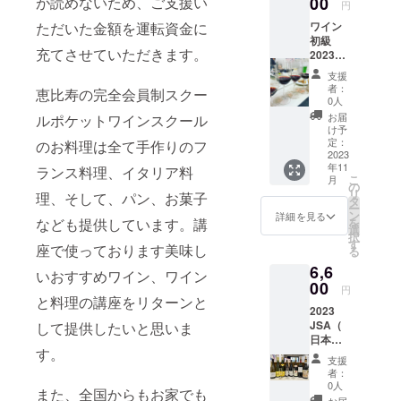
が読めないため、ご支援い
00
の最高
向き丘
ソムリエ、
を行
円
スタイ
ブリオ
ドー
な経営
2ROCH
峰CHド
の中
い、
ルを貫
シュを
ドイツ資格
ソー
ただいた金額を運転資金に
を背景
ワイン
EBIN
ヴァラ
腹。粘
シャン
いたAC
想わせ
ヴィニ
に着実
初級
BOURG
講座合格率
ンド
土石灰
パンの
ボル
る複雑
充てさせていただきます。
ヨン・
に発展
2023年
OGNE
ローを
質とシ
華やか
は90%以上
ドーと
な香り
ブラン
し、現
11月期
PINOT
造り出
ルト質
さ、
支援
は思え
があ
カリ
の実績で
在では
通学
NOIR
した
土壌。
者：
ハーモ
恵比寿の完全会員制スクー
ぬ高級
り、フ
フォル
年間
コース
VIEILLE
ジャ
0人
す。皆様に
マコン
ニー、
感・・
ローラ
ニア
5,000,0
を体験
S
ン・
地区の
お届
ルポケットワインスクール
繊細さ
・。
合格するポ
ルで調
シャル
00ケー
受講で
VIGNES
リュッ
け予
中心
を追求
ボル
和の取
ドネ ブ
スを超
きま
イントを絞
マコネ
定：
のお料理は全て手作りのフ
ク・
部、ア
してい
ドーの
れた味
ルゴー
え る生
す。
2023
地区の
テュヌ
ゼ村に
りこんで、
ます。
最上質
わい。
ニュ
年11
産量を
「有効
ランス料理、イタリア料
中央に
ヴァン
1921年
「アク
のテロ
こ
醸造は
月
しっかりと
ピノ・
誇り、
期限：
位置
の
氏がま
から続
セル・
ワール
リ
すべて
理、そして、パン、お菓子
ノワー
内外か
2023年
し、イ
また、楽し
タ
たも
くド
ド・
で生産
ー
のレン
ル チ
ら高い
11月～
ジェ村
ン
や、と
詳細を見る
メー
ヴァロ
く、わかり
されて
なども提供しています。講
を
ジでマ
リ カ
評価を
2024年
を見下
選
んでも
ヌ。
ン ブ
いま
択
ロラク
ベル
やすく講義
得てい
2月」
ろす
す
ないワ
56haの
座で使っております美味し
リュッ
す。非
る
ティッ
ネ・
るオー
世界の
「ク
インを
を進めてい
所有畑
ト」
常に華
ク発酵
ソー
6,6
ストラ
ワイン
ロ・サ
造り出
いおすすめワイン、ワイン
は、標
は、長
やかな
きます。後
と長め
ヴィニ
リア最
産地と
00
ン・
しまし
高250～
円
い余韻
トロピ
の熟成
ヨン ※ﾜ
大級の
ともに
半のティス
と料理の講座をリターンと
ジェル
た！
350mの
が特長
カル・
を行
ｲﾝとの
2023
ワイナ
世界の
マ
創意工
なだら
ティングで
の大変
フルー
い、
お料理
JSA（
して提供したいと思いま
リーで
ワイン
ン」。
夫を重
かな斜
飲み心
ツや
シャン
は、第3者へ
の組み
日本ソ
す。各
のティ
ドメー
ねるア
面に広
地の良
ハーブ
す。
パンの
合わせ
ムリエ
州の名
スティ
ヌ・ロ
の伝え方、
イデア
がって
支援
いシャ
などの
華やか
も学べ
協会）
産地で
ングと
シュバ
マンの
者：
おり、
ンパー
表現方法と
フレー
さ、
ます ス
認定試
育てら
地方料
ンの原
0人
テュヌ
抜群の
ニュ。
また、全国からもお家でも
ヴァー
ハーモ
モーク
験
ともに、合
れたブ
理が学
点と