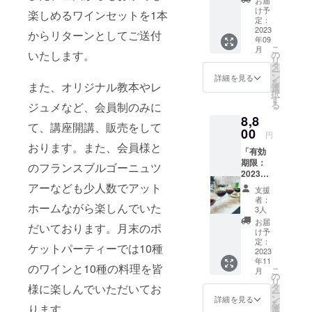
ヴァン
お届
水はけ
ピノの
が広が
ニー、
サーモ
❖❖❖
ドウを
べます
なった
け予
氏は、
格するため
楽しめるワインセットを1本
と太陽
果実と
り、バ
繊細さ
ンのマ
ソム
使い、
実際に
定：
歴史的
できる
の恩恵
シャル
ランス
のノウハウ
を追求
リネ ブ
リエ、
2023
伝 統と
地方料
な区
からリターンとしてご送付
限り手
を受け
ドネの
の良い
してい
年09
ラン
エキス
最新の
理との
をおひとり
画。
頃な価
る好条
フィネ
こ
フレッ
月
ます。
ダード
パート2
いたします。
技術を
ペアリ
の
14ha所
格で手
件にあ
ずつ親身に
スが見
リ
シュな
アクセ
（干し
次試験
融合さ
ングを
タ
有。標
に入
りま
事な調
ー
辛口白
ルと
なって指導
ダラの
対策講
せ、そ
お楽し
ン
高250～
詳細を見る
る、他
す。畑
和を見
を
ワイン
ヴァロ
また、オリジナル教本やレ
ミルク
座
れぞれ
みいた
選
300m。
いたしま
には無
には
せてい
択
です。
ンの最
煮） キ
❖❖❖
の品種
だけま
す
日当た
いよう
シャル
ます。
す。
る
ジュメなど、会員制のみに
サンテ
大の強
ノコの
オンラ
の特徴
す。お
りの良
な素晴
ドネ、
柑橘系
ミリオ
みもま
8,8
コン
イン受
を最大
時間は
い南西
らしい
ガメ
て、講座開講、販売をして
果実や
ンを代
た優れ
フィ レ
講も可
00
限に活
フリー
向き丘
品質の
ワインとの
円
イ、ピ
ブリオ
表する
たコス
バー・
能 ソム
かして
フロー
の中
おります。また、会員様と
ワイン
ノノ
シュを
トッ
出会いによ
トパ
「有効
パテ を
リエ、
造られ
にて3時
腹。粘
を造ろ
ワー
想わせ
プ・
フォー
期限：
それぞ
エキス
るデ・
間で
のフランスブルゴーニュツ
り、たくさ
土石灰
うと考
ル、ア
る複雑
シャ
マンス
2023年
れのワ
パート2
ボルト
す。 全
質とシ
えてい
リゴテ
んの人との
な香り
トー
にあり
11月～
アーなども少人数でアット
インと
次試験
リワイ
8 回の
ルト質
ました
支援
が植え
があ
シャ
ます。
2024年
出会いとと
マリ
対策講
ンはイ
１回を
土壌。
者：
が、つ
られて
り、フ
トー
ホームながら楽しんでいた
最新鋭
5月」12
アー
座：180
ギリ
体験受
3人
マコン
もに、フラ
いに実
いま
ローラ
B『ヴァ
の設備
回コー
ジュい
分×1回
ス、ア
講でき
地区の
お届
現！
す。最
だいております。月末のポ
ルで調
ンス、イタ
ランド
と豊富
ス ワイ
たしま
有効
メリ
ます。
け予
中心
テュヌ
新の醸
和の取
ロー』
な原料
ン中級
す！ ぜ
期限：
定：
リア、スイ
カ、カ
ワイン
部、ア
ヴァン
ケットパーティーでは10種
造設備
れた味
が造る
を持つ
講座
2023
ひい
最終有
ナダ、
の基礎
ゼ村に
スタイ
スほかヨー
からフ
わい。
AOCボ
年11
こと
は、基
らっ
効期限
ヨー
知識は
のワインと10種の料理を皆
1921年
ルを貫
レッ
こ
醸造は
月
ル
ロッパワイ
で、品
本的な
しゃっ
2023年
の
ロッパ
もちろ
から続
いたAC
シュで
リ
すべて
ドー！
質のバ
世界の
てくだ
10月14
様に楽しんでいただいてお
タ
をはじ
ん、味
ン産地、生
くド
ボル
とても
ー
のレン
伝
ラつき
ワイン
さい！
日 受
ン
め、世
わい方
詳細を見る
メー
ドーと
安定し
産者を巡る
を
ジでマ
統を重
ります。
がなく
生産地
講日程
選
界各国
や楽し
ヌ。