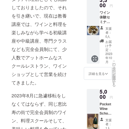
3,3
JSA（日本ソ
Rose ロ
00
円
ムリエ協
しておりましたので、それ
リマー
ワイン
会）ワイン
スパー
を引き継いで、現在は教養
体験セ
クリン
エキスパー
ミナー
グロゼ
講座では、ワインと料理を
ト
１回提
ワイナ
支援
供いた
リー
楽しみながら学べる初級講
ドイツワイ
者：
しま
デ・ボ
0人
ン・上級ケ
座や中級講座、専門クラス
す。 ご
ルトリ
お届
ナー 資格
来店さ
（ＮＳ
け予
なども完全会員制にて、少
れたと
Ｗ） 生
定：
認定
きに
2023
産州サ
人数でアットホームなス
米国ワイン
年10
CAMPF
ウス
こ
月
IREで応
教育者協会
イース
の
クールレストラン、ワイン
リ
援した
タン
タ
認定ワイン
ー
よ！っ
オース
ン
ショップとして営業を続け
詳細を見る
を
スペシャリ
てご予
トラリ
選
択
約して
てきました。
ア 産
スト
す
る
もらえ
地
（CSW）
5,0
ると提
オース
2023年8月に急遽移転をし
ジャーマン
供いた
00
トラリ
円
しま
ア 品種
ワインアカ
なくてはならず、同じ恵比
Pocket
す。
シャル
デミーエキ
Wine
2023年
ドネ種
寿の街で完全会員制のワイ
School
12月末
スパート認
80％、
、Shop
まで。
ピノ・
ン、料理スクールそして、
支援
定講師
おすす
「有効
ノワー
者：
モルドバ ア
めシャ
期限：
美味しい料理を食べていた
ル種
1人