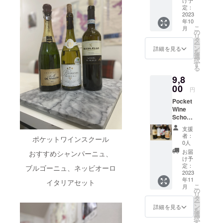
レンチ
/Cortes
け予
たピノ
着いた
「ト
トな風
インを
受講方
ン4〜6
食事を
ティン
ヨンブ
定：
オーク
e di
ノワー
グルエ
フ」で
味は、
楽しみ
法
種、ワ
学べ
グ4種
2023
ラン、
の樽(新
Gavi
ルの華
家。以
手掛け
シャ
たい方
（オン
イン以
年10
て、実
セット
リース
樽、1年
Aziend
やかさ
降300余
るワイ
トー・
ならど
こ
ライン
月
外の飲
際に楽
ワイン
リン
の
使用
a
をお楽
年に渡
ン。
バラン
なたで
リ
の場
料10種
しめる
のティ
グ、ト
タ
樽、2年
Agricol
しみく
り、そ
2,Peter
ドロー
も受講
ー
合）
類で
とても
スティ
ロンテ
ン
使用樽)
a
詳細を見る
ださ
のテロ
Lehma
を手掛
できま
を
・
す。）
実践的
ングの
スの味
選
を使用
Robert
い。
ワール
nn
ける
す。講
択
使用す
＊毎回
な講座
勉強に
わいを
す
して
o
Sacred
等の専
WinesE
テュ
座内容
る
るツー
出題さ
内容で
最適な
お楽し
造って
Sarotto
Hill （セ
門知識
DEN
ニュ
2023年
ル：
れるア
9,8
す。 前
新世界
みいた
いま
ﾛﾍﾞﾙﾄ ｻ
イク
は親か
VALLE
ヴァン
10月29
ZOOM
イテム
半1.5時
のわか
00
だけま
す。
ﾛｯﾄ緑を
リッ
円
ら子へ
Y RIES
の真髄
日に実
に絞
間はオ
りやす
す。 1,
プラム
帯びた
ド・ヒ
と伝え
LING
が実感
施する
り、ま
Pocket
リジナ
い味わ
Kono
やカシ
レモン
ル）ワ
られて
PORTR
できる
ドイツ
・
た後半
Wine
ル教本
いの
Marlbor
スのよ
イエ
イナ
いきま
AIT
ワイン
ワイン
使用
の解答
School
と地図
セット
ough
うなベ
ロー。
リー
す。 特
ピー
です。
協会連
ツール
解説で
初級講
帳を
です。
Sauvig
リー系
青リン
は、
支援
定商取
ター
特定商
合会が
の動作
はデ
座イタ
使って
ピノノ
non
果実、
ゴやグ
者：
ニュー
引法及
レーマ
ポケットワインスクール
取引法
開催の
環境：
キュス
リアワ
ワイン
ワー
Blanc
0人
新樽由
レープ
ジーラ
び酒税
ン ワイ
及び酒
資格試
パソコ
タシオ
イン
の基本
ル、シ
2022
来のバ
フルー
お届
ンドと
おすすめシャンパーニュ、
法に基
ンズエ
税法に
験対策
ン、携
ンコメ
セット
知識を
ラー
マー
け予
ニラな
ツのよ
オース
づく表
デン
基づく
講座に
帯な
ントと
ポケッ
学んで
ズ、カ
定：
ルボロ
ブルゴーニュ、ネッビオーロ
どのス
うなア
トラリ
示特定
ヴァ
表示特
なりま
ど
徹底的
トワイ
2023
いただ
ベルネ
ソー
パイス
ロマ
アに畑
商取引
レー リ
定商取
す。全2
年11
に学ん
ンス
きま
ソー
イタリアセット
ヴィニ
のエレ
で、フ
を持
に関す
ースリ
こ
引に関
回の講
月
（オフ
でいた
クール
す。モ
ヴィニ
の
ヨン・
ガント
レッ
つ、大
る法
ング
リ
する法
座内容
ライン
だけま
の初級
ニター
ヨンを
タ
ブラン
なアロ
シュさ
手造り
律」に
ポート
ー
律」に
では、
の場
す。分
講座の
を使っ
わかり
ン
華やか
詳細を見る
マ。熟
だけで
手で、
基づき
レート
を
基づき
オリジ
合）
析コメ
イタリ
て実際
やすく
選
な果実
した果
なく、
ホーク
以下に
ピー
択
以下に
ナルテ
・
ントを
アワイ
のワイ
お楽し
す
味、刈