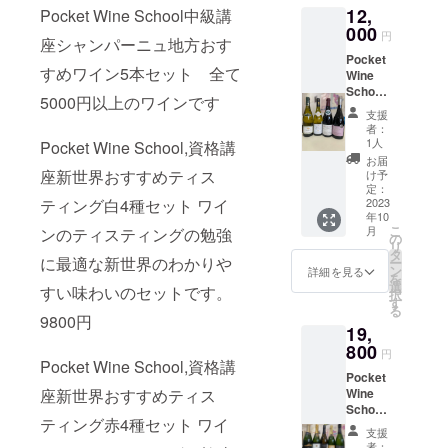
せるこ
ﾝ) Presi
ンを造
Grave
Organic
Sat
の良さ
ソー、
実施場
ﾀﾘｱ共和
12,
Pocket Wine School中級講
選。健
オーロ
ラの香
ル・
とで
dial
り出す
Cuvee
Torront
Verna B
と誠実
ピュリ
所 東
国の首
全で高
セット
000
り。新
ド・
ネッビ
Thunuvi
エム
du Pin
円
esTorro
※実施場
な経営
ニィー
京都渋
座シャンパーニュ地方おす
相も務
品質な
1本
鮮な果
ヴァロ
オーロ
n プレ
ジー・
シャ
ntes20
所まで
を背景
モン
谷区恵
めた現
Pocket
ブドウ
5000円
実の風
ン ブ
種 特有
ジディ
エス
トー・
22 トロ
の交通
すめワイン5本セット 全て
に着実
ラッ
比寿2-
ｵｰﾅｰの
Wine
だから
以上の
味にバ
リュッ
の艶か
アル
テー
ラ・グ
ンテス
費はご
に発展
シェ、
6-16
祖先で
School
こそ叶
ワイン
ニラや
ト 産地
しい甘
テュヌ
ト。
ラーヴ
5000円以上のワインです
100％
負担く
し、現
プイィ
Sat
した。
ワイン
う、味
を含む
ヘーゼ
Champ
くとろ
ヴァン
4,パー
キュ
支援
アルゼ
ださ
在では
フイッ
Verna
トス
初級講
わいや
お買い
ルナッ
agne
ける様
3,シャ
者：
カー
ヴェ・
ンチン
い。 オ
年間
セ他前
EBISU
カーナ
座ブル
香りを
得セッ
ツのヒ
Champ
1人
Pocket Wine School,資格講
な香り
トー・
クナワ
デュ・
産オー
リジナ
5,000,0
菜：牡
B ※実施
州の赤
ゴー
そのま
トで
ントが
agne
と、飲
カンピ
お届
ラ エ
パ
ガニッ
ル教本
00ケー
蠣のエ
場所ま
ワイン
ニュワ
まに感
す。
座新世界おすすめティス
加わ
Côte(コ
け予
み心地
ヨ/CHA
ステイ
ン 201
クワイ
資料つ
スを超
スカル
での交
は高貴
イン
じられ
1,CHA
定：
り、ソ
ート)
は 柔ら
TEAU
ト
9 1,2の
ン輸入
き、ワ
え る生
ゴバ
通費は
ティング白4種セット ワイ
な香り
セット
2023
るプレ
MPAGN
フトで
des(デ)
かく溶
CAMPI
フェー
解説で
量No.1!
イン10
産量を
ター,牡
ご負担
年10
と口当
白2種、
ミアム
E BRUT
ミネラ
け込ん
LLOT
バレッ
す。サ
標高
種、
こ
誇り、
月
ンのティスティングの勉強
蠣の
くださ
たりの
赤2種
なワイ
N.V.
の
ルを感
Bar(バ
だタン
[2007]
トサ
ンテミ
1700m
オード
リ
内外か
シャン
い。 基
優雅さ
ミネラ
ンを造
Axelle
タ
じる酸
ール)
ニンに
熟成
ン カ
リオン
に最適な新世界のわかりや
の高地
ブル10
ー
ら高い
パー
本的な
が特徴
ル感あ
り出す
de
ン
味がク
ブドウ
詳細を見る
包まれ
と深み
ベル
を代表
でつく
種付き
を
評価を
ニュ
ぶどう
です。
るシャ
エム
Vallon
選
リー
Chardo
たチェ
4,Chate
すい味わいのセットです。
ネ・
する
る高品
です。
択
得てい
風 メ
品種カ
4、
ブリ、
ジー・
Brut /
す
ミーな
nnay
リーブ
au La
ソー
トッ
質オー
お時間
る
るオー
イン料
ベル
Nebbiol
華やか
エス
アクセ
9800円
テクス
20%
ラ ン
Grave
ヴィニ
プ・
ガニッ
は3時間
ストラ
理：鶏
ネ・
19,
o d’Alba
で樽を
テー
ル・
チャー
Pinot
デーや
Cuvee
ヨン
シャ
クワイ
です。
リア最
肉のフ
ソー
ネッビ
使った
800
ト。 4,
ド・
を支え
Noir
ダーク
du Pin
円
2020Fa
トー
ンクマ
ご予約
大級の
リカッ
ヴィニ
オーロ
白、果
Pocket Wine School,資格講
パー
ヴァロ
ていま
70%
チェ
シャ
vourite
シャ
ワイル
制にて
ワイナ
セ
ヨン、
Pocket
ダルバ
実感あ
カー
ン ブ
す。
Muenie
リーの
トー・
Son
トー
ドロー
いらっ
リーで
座新世界おすすめティス
ピノ・
Wine
DOC ハ
ふれる
クナワ
リュッ
4Cuma
r10%●
様な果
ラ・グ
Cabern
B『ヴァ
ズや
しゃっ
す。各
ノワー
School
イコス
赤、熟
ラ エ
ト 産地
Organic
瓶内二
実味、
ラーヴ
et
ランド
ジャス
てくだ
ティング赤4種セット ワイ
州の名
ル、
中級講
トパ
成感華
ステイ
Champ
Torront
次醗
タバコ
キュ
支援
Sauvig
ロー』
ミンの
さい。
産地で
シャル
座シャ
フォー
やかさ
ト
agne
esTorro
酵：最
者：