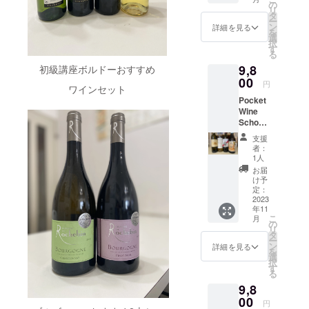
入れ革
ワイン
とした
リン
の
成に
・
シャン
の比
模擬テ
勉強を
リ
視）認
講座合格率
新的な
のティ
酸味の
グ、ト
タ
は、ス
使用
パー
較、さ
スト形
始める
ー
証を取
品質の
スティ
コンビ
ロンテ
は90%以上
ン
テンレ
ツール
詳細を見る
ニュ!
らに有
式で
第一歩
を
得しま
向上を
ングの
ネー
スの味
選
スタン
の動作
1670
名作り
す。デ
の実績で
となる
択
した。
遂げて
勉強に
ション
わいを
す
クとフ
環境：
年、
手、有
ギュス
講座内
る
さら
いる
す。皆様に
最適な
はシャ
お楽し
レンチ
パソコ
シャン
名産地
タシオ
容で
に、
『ヴァ
9,8
初級講座ボルドーおすすめ
新世界
ンパー
みいた
オーク
ン、携
合格するポ
パー
の基本
ン(利き
す。 講
2020年
ランド
のわか
00
ニュに
だけま
の樽(新
帯な
ニュ地
的なぶ
円
酒）の
座の後
イントを絞
から有
ワインセット
ロー』
りやす
しか出
す。 1,
樽、1年
ど
方コー
どう品
模擬テ
半から
機栽培
。その
Pocket
い味わ
りこんで、
せない
Kono
使用
ト・
種以外
ストを
は、講
にも取
鬼才と
Wine
いの
香味 フ
Marlbor
樽、2年
（オフ
デ・
のテロ
しっかりと
中心に
座でご
り組ん
もいわ
School
セット
ランス
ough
使用樽)
ライン
バール
ワール
行い、
紹介し
でいま
また、楽し
れる
初級講
です。
著名ワ
Sauvig
を使用
の場
地区の
を表現
支援
特に配
たワイ
す。 特
「テュ
座イタ
ピノノ
インガ
non
く、わかり
して
合）
者：
ビュク
する品
点が高
ン産地
定商取
ヌヴァ
リアワ
ワー
イド
Blanc
1人
造って
・
セイユ
種の
い品種
やすく講義
の特徴
引法及
ン」が
イン
ル、シ
ブック
2022
いま
実施場
お届
に住み
ティス
の特徴
のある
び酒税
造る滑
セット
を進めてい
ラー
「ギッ
マー
け予
す。
所 東
着いた
ティン
とテイ
ワイン
法に基
らかで
ポケッ
ズ、カ
定：
ド・ア
ルボロ
プラム
京都渋
きます。後
グルエ
グ（5～
スティ
を４～
づく表
まろや
トワイ
2023
ベルネ
シェッ
ソー
やカシ
谷区恵
家。以
6種類）
ング能
５種類
半のティス
示特定
年11
かな味
ンス
ソー
ト」に
ヴィニ
スのよ
比寿2-
降300余
生産者
力強化
こ
ティス
月
商取引
わいは
クール
ヴィニ
ティングで
の
2005年
ヨン・
うなベ
6-16
年に渡
の特徴
を集中
リ
ティン
に関す
世界中
の初級
ヨンを
タ
以降10
ブラン
リー系
Sat
り、そ
を地方
は、第3者へ
的に行
ー
グしな
る法
で人気
講座の
わかり
ン
年以上
華やか
詳細を見る
果実、
Verna
のテロ
のオー
いま
を
がら、
律」に
の伝え方、
を博し
イタリ
やすく
選
に渡っ
な果実
新樽由
EBISU
ワール
ドブル
す。
択
地方の
基づき
ていま
アワイ
お楽し
す
て毎年
味、刈
表現方法と
来のバ
B ※実施
等の専
（前
（40分
る
伝統料
以下に
す。
ンがお
みいた
掲載
りたて
ニラな
場所ま
門知識
菜）、
の模擬
ともに、合
理や
明示い
9,8
カシ
楽しみ
だける
1670年
の草を
どのス
での交
は親か
メイン
試験の
オード
たしま
スやプ
いただ
格するため
00
セット
より続
思わせ
パイス
通費は
円
ら子へ
料理と
後、解
ブルや
す。