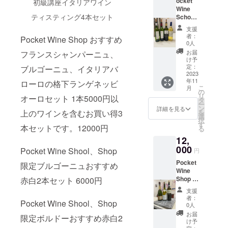
爵」と
ocket
初級講座イタリアワイン
ンとビ
ヴィニ
Chardo
セミ
escripti
n
す。 １
ブル
以下に
ヴェ村
の違い
りとし
ムの爽
呼ばれｲ
Wine
ター
ヨン、
nnay
ナー：
on.html
Chardo
回目ボ
ゴー
明示い
などで
やレス
た甘い
やかな
ティスティング4本セット
ﾀﾘｱ共和
School
チョコ
世界最
ヴィク
180分
nnay
ルドー
ニュ、
たしま
白ブド
トラン
ヴァニ
アロマ
国の首
ワイン
レート
高級の
トリア
×1回
(50%/5
地方1
シャン
支援
す。
ウのガ
での楽
ラ（ア
がよく
相も務
初級講
やエス
甘口貴
州 ミル
有効期
0%)。
者：
左岸地
パー
Pocket Wine Shop おすすめ
https://
ルガー
しみ方
メリカ
なじ
めた現
座ボル
プレッ
腐ワイ
ジュー
限：最
0人
ロリ
区のワ
ニュ地
pocket-
ネガ種
などふ
ンオー
み、エ
ｵｰﾅｰの
ドーワ
ソのよ
ンセッ
ラ近郊
終有効
マー セ
お届
フランスシャンパーニュ、
イン メ
方他世
wine-
を主体
んだん
クな
レガン
祖先で
イン
うな苦
ト ポ
のレッ
期限
け予
ミヨン
ドック
界の有
school.
に造る
に盛り
ど）、
トです
した。
セット
味も感
ケット
定：
ブルゴーニュ、イタリアバ
ドクリ
2023年
／シャ
地区・
名ワイ
com/co
辛口白
込まれ
樽から
がすが
この由
華やか
2023
じる。
ワイン
フスに
12月31
ルドネ
格付け
ン産地
urse_d
ワイン
ていま
の要素
しい辛
年11
緒ある
で樽を
ローロの格下ランゲネッビ
3Mont
スクー
1967年
日 予
Lorimer
シャ
：180分
escripti
直線的
こ
す。
と熟し
月
口の後
長い歴
使った
Grasエ
ルのワ
の
に設立
約方法
Cabern
トー
×1回(毎
on.html
で
リ
たシ
オーロセット 1本5000円以
味が感
史の中
白、ふ
ム
イン初
タ
された
受講
et
村・地
月開催
シャー
ー
ラーズ
じられ
で当初
くよか
ジー・
級講座
ン
ディー
日程は
詳細を見る
Merlot
区の味
いたし
プな味
上のワインを含むお買い得3
を
からの
ます。
より、
なメル
エス
ボル
選
キン・
プロ
ロリ
わいカ
ます）
わいと
択
豊富な
3,
高い評
ロ、熟
テー
ドー地
す
エス
ジェク
マー カ
本セットです。12000円
ベルネ･
最終
ブドウ
る
タンニ
ディー
価を得
成感の
ト
方のワ
テート
ト終了
ベルネ
ソー
有効期
果実の
ンとビ
キン
12,
てきた
あるカ
CABER
インが
やや緑
後メー
／メル
ヴィニ
限2024
熟度を
ター
エス
ﾌﾞﾛｰﾘｵ
ベルネ
000
NET
楽しめ
がかっ
ルにて
Pocket Wine Shool、Shop
ロー
円
ヨン主
年5月19
感じさ
チョコ
テー
（城）
ソー
SAUVI
るお買
た輝き
調整さ
デ・ボ
体のワ
日 受
せるほ
レート
ト
Pocket
のﾜｲﾝ｡
ヴィニ
限定ブルゴーニュおすすめ
GNON
い得
のある
せてい
ルトリ
インと
講日程
どよい
やエス
シャル
Wine
トス
ヨン、
カベ
セット
麦わら
ただき
（ＮＳ
地区の
はプロ
凝縮
プレッ
ド
Shop お
赤白2本セット 6000円
カーナ
世界最
ルネ
です。
色。
ます
Ｗ）
違い
ジェク
感。余
ソのよ
ネ D
すすめ
州の赤
高級の
ソー
1
ピー
受講方
Lorimer
支援
ティス
ト終了
韻も長
うな苦
eakin
フラン
ワイン
甘口貴
ヴィニ
2021(ﾃｭ
チ、ピ
法
者：
Shiraz
ティン
後メー
くコス
Pocket Wine Shool、Shop
味も感
Estate
スシャ
は高貴
腐ワイ
ヨン
ﾇｳﾞｧ
0人
ンクグ
（オン
Cabern
グ予定
ルにて
トパ
じる。
Chardo
ンパー
な香り
ンセッ
2021 界
ﾝ) Presi
レープ
ライン
お届
etロリ
ワイン
調整さ
限定ボルドーおすすめ赤白2
フォー
3Mont
nnay
ニュ、
と口当
ト ポ
最高品
dial
け予
フルー
の場
マー シ
（変更
せてい
マンス
Grasエ
ヴィク
ブル