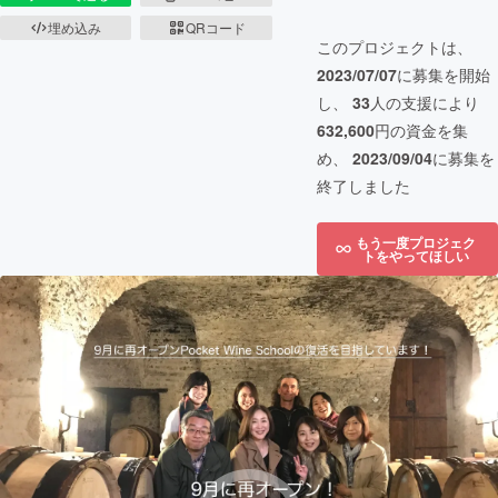
埋め込み
QRコード
このプロジェクトは、
2023/07/07
に募集を開始
し、
33
人の支援により
632,600
円の資金を集
め、
2023/09/04
に募集を
終了しました
もう一度プロジェク
トをやってほしい