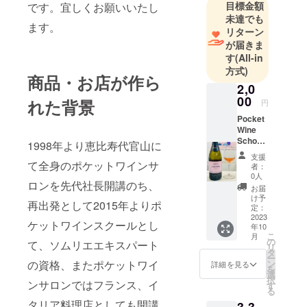
目標金額
です。宜しくお願いいたし
ト）初心者
未達でも
からのワイ
ます。
リターン
ン初級、中
が届きま
級、上級講
す
(All-in
座、
方式)
商品・お店が作ら
Bourgogne,B
2,0
ordeaux
00
れた背景
円
Champagne
Pocket
他教養講
Wine
School
座、料理講
1998年より恵比寿代官山に
Shop販
座、ワイン
支援
売限定
て全身のポケットワインサ
者：
ワンデーセ
スパー
0人
ロンを先代社長開講のち、
クリン
ミナー）
お届
グ一番
け予
再出発として2015年よりポ
人気商
定：
取得資格
品で
2023
ケットワインスクールとし
年10
す！ぜ
JSA（日本ソ
こ
月
ひお楽
の
て、ソムリエエキスパート
ムリエ協
リ
しみく
タ
ー
ださ
会）認定シ
の資格、またポケットワイ
ン
詳細を見る
を
い！
選
ニアソムリ
択
ンサロンではフランス、イ
Lorimer
す
る
エ
Sparkli
タリア料理店としても開講
ng