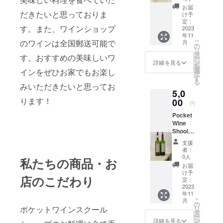
ンパー
2023年
19％ シ
グリ＆ラダ
お届
ニュ、
だきたいと思っておりま
10月～
ラーズ
け予
チーニ ワイ
ポケッ
2023年
定：
1％
す。また、ワインショップ
トワイ
2023
ンマスター
12月」
Brut
年11
ンス
ワイン
AL11%
認定
のワインは全国郵送可能で
こ
月
クール
体験
の
ワイン
リ
Wines of
一番人
レッス
タ
の特徴
す。おすすめの美味しいワ
ー
気のお
ン：120
South
ン
キャノ
詳細を見る
を
買い得
分×1回
選
ピーマ
インをぜひお家でもお楽し
Africa(WOSA
択
シャン
有効
す
ネージ
る
)検定
パー
みいただきたいと思ってお
期限：
メント
5,0
ニュ
最終有
を丁寧
メッセージ
ります！
CHAMP
00
効期限
に行っ
円
某大手料理
AGNE
2023年
た畑か
Pocket
BRUT
教室にて、
12月31
ら収穫
Wine
N.V.
日 予
された
料理、製
Shool、
5000円
約方法
ブドウ
菓、製パン
Shop限
以上の
受講
は優し
支援
定ボル
シャン
日程は
他、トレー
くプレ
者：
ドーお
パー
プロ
0人
スさ
私たちの商品・お
ナー、大手
すすめ
ニュの
ジェク
れ、上
お届
赤白
食品会社レ
お買い
ト終了
け予
質の果
店のこだわり
セット
得ワイ
定：
後メー
汁のみ
シピ開発な
1
2023
ンで
ルにて
が抽出
ど経験の
年11
2021(ﾃｭ
す。
調整さ
されて
こ
月
ﾇｳﾞｧ
Axelle
後、シニア
の
せてい
いま
ポケットワインスクール
リ
ﾝ) Presi
de
タ
ただき
す。
ソムリエと
ー
dial
Vallon
ン
ます
詳細を見る
シャル