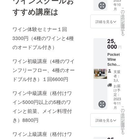
ワインスクールお
シャ
スワイ
2023
が作っ
買い得
ノワ、
敵する
イド
手個性
パー
com/co
マンス
ルゴー
・年間
年10
トー、
ンイタ
たプラ
セット
スキャ
「モン
「ガン
やワイ
ニュ
urse_d
性に優
こ
すすめ講座は
ニュ最
月
約1300
CH ブラ
リアワ
イ
です。1
の
ロッ
ティ
ベロ
ンの個
Ｊ．コ
escripti
れたブ
リ
大級の
万本に
ネール
インの
ヴェー
本5000
タ
ピー
ニー・
ロッソ
性を深
ンテ
on.html
ルゴー
ー
生産
相当す
デュク
ティス
トワイ
円〜
ン
二、フ
ス・
詳細を見る
誌」よ
めてい
ペール
ニュ・
を
者 ・
るワイ
リュの
ティン
ン！サ
8000円
選
リカッ
シャ
りべス
きま
＆フィ
ワイン体験セミナー１回
ブラン
択
約1400
ンを生
総支配
グの勉
ンテス
のワイ
す
セ、
ティヨ
ト・イ
す。
ス
です。
る
ヘク
産して
人ジャ
強に最
テフの2
ンが
コック
ン村」
タリア
3300円（4種のワインと4種
NVCha
3、
タール
おり、
25,
ン・ド
適な新
級の
入って
オー
100％樽
ン・ス
mpagn
BEAUJ
という
ブル
ミニ
世界の
000
シャ
いま
のオードブル付き）
ヴァン
発酵＆
パーク
円
e J.
OLAIS-
膨大な
ゴー
ク・
わかり
トー・
す。
など ★
樽熟成
リング
Contet
VILLAG
畑を擁
ニュ最
Pocket
ヴィ
やすい
コス・
1,
ポケッ
の本格
を獲得
Pere &
ES
し、フ
大級の
Wine
ドー氏
味わい
ワイン初級講座（4種のワイ
デス
Francia
トワイ
派シャ
柔和な
Fils
CHAME
ランス
規模。
School
が作っ
の8本ワ
トゥル
corta(
ンス
ンパー
ミネラ
(Chard
ROY
AOCワ
ンフリーフロー、4種のオー
シトラ
中級講
たプラ
イン
ネルや
フラン
クール
ニュ" 2,
ルをワ
支援
onnay
ボー
イン生
ス、蜂
座コー
イ
セット
ハート
チャコ
ワイン
シャン
者：
インに
15 ％
ジョ
ドブル付き）１回6600円
産者で
蜜、
ト・
ヴェー
です。
のラベ
ルタ)
3人
ワン
パー
与え
Pinot
レ・
10指に
ヘーゼ
デュ・
トワイ
1,グー
ルでお
Brut(ブ
デーセ
ニュ
お届
る。そ
Noir
ヴィ
数えら
ルナッ
ローヌ
ン！ 4
レー
馴染み
リュッ
け予
ミナー
Ｊ．コ
このは
ワイン中級講座（格付けワ
50%、
ラー
れる規
ツ、ア
地方高
の解説
ヌ
定：
の3級
ト) NV
のご案
ンテ
シャル
Meunie
ジュ・
模。
カシア
級ワイ
2023
です。
トゥー
シャ
DOCGL
内です
ペール
イン5000円以上の5種のワ
ドネが
r35%)
シャム
・年間
年11
の花な
ンお買
フラン
レー
トー・
e
★ 月
＆フィ
多く植
ピノ・
こ
ロワ
月
約1300
どの繊
い得
スが世
ヌ
の
インと前菜、メイン料理付
カロン
Marche
1回ペー
ス
えら
ノワー
リ
1797年
万本に
細な香
セット
界に誇
ソー
タ
セ
sineFR
スの講
NVCha
れ、エ
ル50
ー
創業。
相当す
り。ク
フラン
き）8800円
る貴腐
ヴィニ
ン
ギュー
ANCIA
詳細を見る
座内容
mpagn
レガン
% ム
を
世界の
るワイ
リアー
スコー
ワイン
ヨン
選
ルなど
CORTA
です。
e J.
トさと
ニエ35
択
ワイン
ンを生
で爽や
ト・
の銘醸
2020Go
す
があり
BRUT
10000
Contet
ともに
%
る
愛好家
ワイン上級講座（格付けワ
産して
かなコ
デュ・
地
ulaine
ます。
NITENS
円 9月
Pere &
シャン
シャル
を魅了
おり、
ストパ
ローヌ