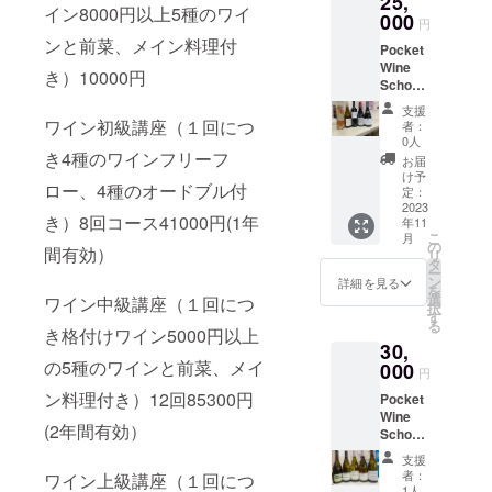
25,
『ソー
AOC
4の解説
レ マル
24日
Fils
パー
ドネ15
イン8000円以上5種のワイ
し続け
ブル
フォー
地方
000
テル
Tourain
です。
ケジー
（日）
(Chard
円
ニュで
% J.コ
る 伝
ゴー
マンス
銘醸ワ
ヌ』。
e
フラン
ネフラ
16時
onnay
ンと前菜、メイン料理付
は硬質
ンテ
統と革
ニュ最
Pocket
性に優
イン5種
この
Sauvig
スが世
ンチャ
よりブ
15 ％
な特徴
ペール
新のワ
大級の
Wine
れたブ
のお買
ソーテ
non
界に誇
コルタ
き）10000円
ライン
Pinot
だが、
＆フィ
イン
規模。
School
ルゴー
い得
ルヌと
ロワー
る貴腐
ブ
ドティ
Noir
モレー
スは安
メー
シトラ
中級講
ニュ・
セット
ガロン
ル地方
ワイン
リュッ
スティ
50%、
支援
ン土壌
定した
カー
ス、蜂
座コー
ブラン
です。
ワイン初級講座（１回につ
ヌ川を
のソー
の銘醸
ト ニテ
者：
ング
Meunie
により
品質を
「ル
蜜、
ト・
です。
世界最
隔てた
ヴィニ
0人
地
ンス
会 フ
r35%)
硬質さ
誇る、
イ・ラ
ヘーゼ
デュ・
き4種のワインフリーフ
マコン
高峰バ
対岸に
ヨンブ
『ソー
2011年
お届
ランス
ピノ・
がな
家族経
トゥー
ルナッ
ローヌ
やコー
ンドー
位置し
ランで
け予
テル
にはワ
を中心
ノワー
い。柔
営の
ロー、4種のオードブル付
ル」。
ツ、ア
地方高
トシャ
ルロ
定：
ている
す。
ヌ』。
インガ
とした
ル50
らかく
シャン
ルイ・
カシア
級ワイ
2023
ロネー
ゼ、
のが
2,AOC
この
イド
基本品
% ム
伸びる
き）8回コース41000円(1年
パー
ラ
年11
の花な
ンお買
ズのブ
ルー
『サン
Vin
ソーテ
「ガン
種を白5
ニエ35
酸味、
こ
ニュメ
月
トゥー
どの繊
い得
ドウ使
ジュ、
の
ト・ク
d’Alsac
ルヌと
ベロ
間有効）
種、赤5
%
親しみ
リ
ゾン。
ルは、
細な香
セット
用 3,
フラン
タ
ロワ・
e
ガロン
ロッソ
種ご用
シャル
やすく
ー
熟した
フラン
り。ク
銘醸ワ
Langhe
ス最高
ン
デュ・
Rieslin
詳細を見る
ヌ川を
誌」よ
意いた
ドネ15
気品が
を
アプリ
スを代
リアー
イン5種
Nebbiol
峰の白
選
モン地
g
ワイン中級講座（１回につ
隔てた
りべス
しま
% J.コ
ある。
択
コット
表する
で爽や
のお買
oﾗﾝｹﾞ
コンド
す
区』で
Trimba
対岸に
ト・イ
す。ま
ンテ
2,2SOA
る
を思わ
銘醸地
かなコ
い得
き格付けワイン5000円以上
ﾈｯﾋﾞｵｰﾛ
リュー
す。黄
ch 産地
位置し
タリア
た、解
ペール
VE(ソア
せるコ
ブル
30,
ストパ
セット
2007D
、ロー
色い桃
Alsace
ている
ン・ス
答解説
＆フィ
ヴェ)・
クのあ
ゴー
の5種のワインと前菜、メイ
フォー
です。
000
OC伝統
マ法王
の甘い
地方 ブ
のが
パーク
円
の後、
スは安
CLASSI
る果実
ニュ
マンス
世界最
的手法
のワイ
香りに
ドウ
『サン
リング
フラン
定した
CO(ク
ン料理付き）12回85300円
味や蜂
で 最
Pocket
性に優
高峰バ
で熟成
ンシャ
アーモ
Rieslin
ト・ク
を獲得
ス、イ
品質。
ラシコ)
蜜、黒
大規模
Wine
れたブ
ンドー
した
トーヌ
ンドの
g アル
ロワ・
柔和な
タリア
熟した
(2年間有効）
ジュ
糖、
のグラ
School
ルゴー
ルロ
ネッビ
フデュ
香ばし
ザス
デュ・
ミネラ
のお料
アプリ
ゼッ
ナッツ
ン・ク
中級講
ニュ・
ゼ、
オーロ
パッ
さが混
リース
モン地
ルをワ
支援
理との
コット
ペ・イ
などの
リュ
座ブル
ブラン
ルー
の美し
プ、そ
ざりま
リング
者：
ワイン上級講座（１回につ
区』で
インに
ペアリ
を思わ
ナマ 活
複雑性
（特級
ゴー
です。
ジュ、
さを表
して、
1人