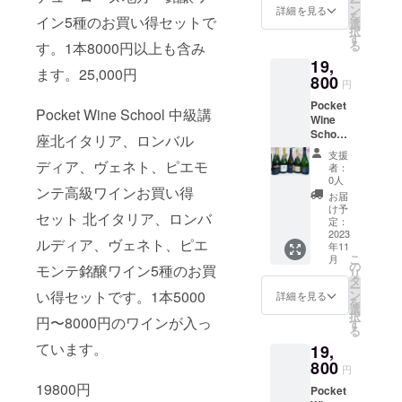
ヴェ
ツや
ー
い、長
ワイン
（毎月
め、世
テ高級
いきま
リエ・
ン
け込ん
リジャ
詳細を見る
ルネの
の多さ
パイス
果実と
（野兎
ハーブ
を
い余韻
で
月末16
イン5種のお買い得セットで
界各国
ワイン
す。
エ・
選
だタン
ン土
香りと
（30％
のエキ
シャル
の煮込
などの
択
が続き
す。
時より
に輸出
お買い
「生産
フィス
す
ニンに
壌
モカの
）「ア
ゾチッ
ドネの
み）、
フレー
る
す。1本8000円以上も含み
ます。
カシ
開催い
されて
得セッ
者ごと
Charlie
包まれ
シャブ
ヒン
クセ
クな
フィネ
ブラ
ヴァー
オーク
スやプ
たしま
19,
いま
ト 北イ
の比
r et
たチェ
リと正
ト。黒
ル・
ニュア
スが見
ます。25,000円
ザー
が広が
に支え
ラム、
す。）
す。 特
タリ
800
較」
Fils（R
リーブ
面から
系フ
ド・
円
ンスが
事な調
ト・ア
り、バ
られた
シナモ
コース
定商取
ア、ロ
「いろ
M）R M
ラ ン
向き合
ルーツ
ヴァロ
楽しめ
和を見
ル・バ
ランス
リッチ
ンやク
料理つ
Pocket
引法及
ンバル
いろな
Champ
デーや
い、
Pocket Wine School 中級講
とロー
ン ブ
る.スパ
せてい
ローロ
の良い
で芳醇
ローブ
きで
Wine
び酒税
ディ
造り手
agne
ダーク
「ミネ
ストし
リュッ
イシー
ます。
（牛肉
フレッ
な味わ
などや
す。
School
法に基
ア、
を覚え
Carte
座北イタリア、ロンバル
チェ
ラル・
たコー
ト」
なアジ
柑橘系
のバ
シュな
いにク
わらか
★ワイ
中級講
づく表
ヴェネ
たい」
Noire
リーの
エモー
ヒーに
は、長
支援
ア系の
果実や
ローロ
辛口白
ナワラ
い中に
ンワン
座シャ
ディア、ヴェネト、ピエモ
示特定
ト、ピ
そし
Meunie
様な果
ショ
者：
細かい
い余韻
料理と
ブリオ
煮）、
ワイン
らしさ
複雑な
デーセ
ンパー
商取引
エモン
て、
r ムニエ
0人
実味、
ン」を
タンニ
が特長
の相性
シュを
タヤリ
で
が感じ
香りを
ンテ高級ワインお買い得
ミナー
ニュ地
に関す
テ銘醸
ちょっ
60%
タバコ
表現す
お届
ンが混
の大変
をお楽
想わせ
ン・コ
す。
られま
もつ。
のご案
方おす
る法
ワイン5
といい
Chardo
け予
やナツ
る 最
ざり合
飲み心
しみい
る複雑
セット 北イタリア、ロンバ
ン・タ
赤は
す。
完熟し
内です
すめワ
律」に
種のお
定：
ワイン
nnay
メグ、
良の生
い、長
地の良
ただけ
な香り
ル
カシス
た果実
★ 月1
イン5本
2023
基づき
買い得
を同じ
シャル
ダーク
産者協
い余韻
いシャ
ルディア、ヴェネト、ピエ
ます。
があ
トゥー
やプラ
に、タ
年11
回ペー
セッ
以下に
セット
仲間と
ドネ
チョコ
同組
が続き
ンパー
特定商
り、フ
こ
フォ・
ム、シ
月
ンニン
スの講
ト 全
明示い
です。1
の
楽しみ
20%
モンテ銘醸ワイン5種のお買
レート
合 ～
ます。
ニュ。
取引法
ローラ
リ
ビアン
ナモン
が溶け
座内容
て5000
たしま
本5000
タ
たい方
Pinot
などの
ラ・
オーク
ピノの
及び酒
ルで調
ー
コ（タ
やク
込ん
です。
円以上
す。
円〜
い得セットです。1本5000
ン
のため
Noirピ
詳細を見る
非常に
シャブ
に支え
果実と
税法に
和の取
を
ヤリン
ローブ
で、と
10種ワ
のワイ
https://
8000円
選
に、特
ノノ
魅惑的
リジェ
られた
シャル
基づく
れた味
択
の白ト
などや
てもな
円〜8000円のワインが入っ
インの
ンのお
pocket-
のワイ
す
にワイ
ワール
な味わ
ンヌ～
リッチ
ドネの
表示特
わい。
る
リュフ
わらか
めらか
10種の
買い得
wine-
ンが
ンが大
20%
いに！
2AOC
で芳醇
フィネ
定商取
2,2AOC
がけ）
い中に
ています。
な舌触
19,
コース
セット
school.
入って
好きと
"特級、
相性料
Bourgo
な味わ
スが見
引に関
Bourgo
他、ゴ
複雑な
りのワ
料理
です。
800
com/co
いま
いう方
1級に匹
理：香
gne
円
いにク
事な調
する法
gne
ルゴン
香りを
インで
（人数
全て辛
urse_d
す。
のため
敵す
りが高
Blanc
ナワラ
和を見
19800円
律」に
Blanc
ゾーラ
もつ。
す。 3
Pocket
により
口で
escripti
1,
にこの
る“別格
く、タ
カー
らしさ
せてい
基づき
カー