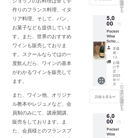
ショップのお料理は全て手
を
して従事。
Thunuvi
Brut /
選
受講方
ドネと
択
nプレジ
アクセ
す
法
作りのフランス料理、イタ
ポケットワ
ピノノ
る
ディア
ル・
（オン
ワール
インサロン
5,0
ル テュ
リア料理、そして、パン、
ド・
ライン
を使っ
ヌヴァ
にて、約10
00
ヴァロ
の場
て造ら
円
お菓子なども提供していま
ン ボル
ン ブ
合）
れたス
年間にわた
Pocket
ドーブ
リュッ
・
パーク
す。また、世界のおすすめ
り日本ソム
Wine
ランセ
ト
使用す
リング
School
ミヨ
Chardo
リエ協会エ
るツー
ワイン
ワインも販売しておりま
、Shop
ン、
nnay
ル：
で、少
支援
キスパート
おすす
ソー
シャル
ZOOM
者：
す。スクールならではの一
しだけ
めシャ
ソムリエ資
ヴィニ
ドネ
1人
ブレン
ンパー
ヨンブ
20%
度飲んだら、ワインの基本
お届
格取得講座
ドされ
ニュ、
ラン主
Pinot
け予
・
たシ
主任講師、
ポケッ
がわかるワインを販売して
体 2,
定：
Noirピ
使用
ラーズ
トワイ
2023
2019
ドイツワイ
ノノ
ツール
が、こ
年11
ます。
ンス
(ﾃｭﾇｳﾞｧ
ワール
の動作
の複雑
ンkケナー、
こ
月
クール
ﾝ) Presi
の
70%
環境：
な味わ
リ
上級ケ
一番人
dial
タ
Muenie
パソコ
いに別
ー
また、ワイン他、オリジナ
気のお
Thunuvi
ン
rムニエ
詳細を見る
ナー、
ン、携
の要素
を
買い得
n プレ
選
10% 瓶
帯
を与え
ル教本やレジュメなど、会
ジャーマン
択
シャン
ジディ
す
内二次
ていま
る
パー
ワインアカ
アル
醗酵：
員制のみにて、講座開講、
（オフ
す。 味
6,0
ニュ
テュヌ
最低
ライン
デミー（ビ
わいの
CHAMP
00
ヴァン
販売をしております。ま
24ヶ月
の場
円
特徴 焼
ギナー、ア
AGNE
メル
瓶内熟
合）
き立て
Pocket
た、会員様とのフランスブ
BRUT
ドー
ドバンス、
成 複
・
のタル
Wine
N.V.
ルー
雑味な
実施場
トに飾
エキスパー