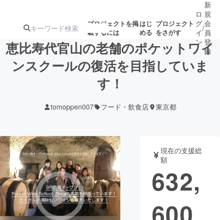
新
ロ
規
グ
会
プロジェクトを掲
はじ
プロジェクト
/
載するには
める
をさがす
イ
員
ン
登
恵比寿代官山の老舗のポケットワイ
録
ンスクールの復活を目指していま
す！
人気のプロ
注目のリ
注目の新着プロ
募集終了が近いプ
もうすぐ公開
ジェクト
ターン
ジェクト
ロジェクト
されます
tomoppen007
フード・飲食店
東京都
アート・写真
音楽
現在の支援総
テクノロジー・ガジェット
ゲーム・サ
額
632,
映像・映画
書籍・雑誌
600
ビジネス・起業
チャレンジ