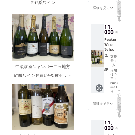
リ
フォー
ター
ことが
10000
ヌ銘醸ワイン
wine-
グロゼ
タ
中心
り手ワ
いたし
品種特
べる内
nn
ら高所
ー
マンス
レーマ
できま
円 ご来
school.
ワイナ
ン
に、ぶ
インを
詳細を見る
ます。
有の香
容で
Barros
に至る
を
が非常
ン・ワ
すが、2
店され
com/co
リー
選
どう品
楽しめ
スケ
りとキ
す。 ワ
a
まで、
択
に高い
インズ
～3年熟
たとき
urse/qu
デ・ボ
す
種の個
ま
ジュー
リッと
インは
Shiraz
バロッ
る
ワイ
の宝
成させ
に
alificati
ルトリ
性や風
す。
ルはこ
した酸
お料理
2021 バ
サ各地
ン。 3,
豊かな
11,
ること
CAMPF
on/knne
（ＮＳ
土を知
ポケッ
ちらで
が心地
と合わ
ロッサ
に140を
ｷｬﾝﾃｨ･
フルー
でトー
IREで応
000
rwine.ht
Ｗ） NV
るだけ
トビス
す。
よい爽
円
せて楽
を守り
超える
Chianti
ツとス
ストと
援した
ml 特定
Lorimer
ではな
トロの
https://
やかな
しむ飲
育てる
独立し
DOCG2
パイス
Pocket
蜂蜜の
よ！っ
商取引
Brut (ロ
く、有
ワイン
pocket-
飲み
み物で
という
た栽培
022 ｷｬﾝ
の香
Wine
風味が
てご予
法及び
リマー
名作り
産地の
wine-
口。少
すの
強い意
農家の
ﾃｨ･ｸﾗｯｼ
り、
School
加わ
約して
酒税法
ブ
手個性
郷土料
school.
し低め
で、ポ
志で結
ブドウ
ｺ地区に
たっぷ
ワイン
り、さ
もらえ
に基づ
リュッ
やワイ
理を中
com/co
の温度
支援
ケット
ばれた
を使用
広がる
りとし
初級講
らに豊
ると提
く表示
ト) デ・
ンの個
心に、
者：
urse/qu
で、野
ワイン
栽培農
して素
ﾌﾞﾛｰﾘｵ
た甘い
座ボル
かな味
供いた
特定商
ボルト
1人
性を深
前菜・
alificati
菜や魚
中級講座シャンパーニュ地方
スクー
家と醸
晴らし
の丘を
ヴァニ
ドーワ
わいに
しま
取引に
リ（Ｎ
めてい
メイン
お届
on/som
介類の
ル手作
造チー
いワイ
拠点に
ラ（ア
イン
なりま
す。
関する
ＳＷ）
け予
銘醸ワインお買い得5種セット
きま
料理を
merier2
前菜、
りのビ
ムの絆
ンを送
1000年
メリカ
セット
す。
2023年
定：
法律」
Lorimer
す。 以
楽しみ
.html 特
パスタ
ストロ
が世界
り出し
に及ぶ
ンオー
華やか
2023
3,
12月末
に基づ
Chardo
下講座
ながら
定商取
と
料理と
的レベ
ている
歴史を
年11
クな
で樽を
ディー
まで。
き以下
nnayロ
例で
ティス
引法及
2,Soav
のマリ
ルのワ
こ
オース
月
持つﾘｶｰ
ど）、
使った
キン
「有効
の
に明示
リマー
す。講
ティン
び酒税
e DOC
アー
インを
リ
トラリ
ｿﾞﾘ家。
樽から
白、ふ
エス
期限：
タ
いたし
シャル
義の後
グでき
法に基
SALVA
ジュを
造り出
ー
アを代
現在の
の要素
くよか
テー
2023年
ン
ます。
ドネ
詳細を見る
毎回5種
ます。
づく表
LAIヴェ
おすす
す。豊
を
表する
ｷｬﾝﾃｨの
と熟し
なメル
ト
9月～
選
https://
デ・ボ
のワイ
ワイン
示特定
ネト
めして
かなフ
択
ワイナ
基礎を
たシ
ロ、熟
シャル
2023年
す
pocket-
ルトリ
ンと前
中級講
商取引
州、
おりま
ルーツ
る
リーで
築きあ
ラーズ
成感の
ド
12月」
wine-
（ＮＳ
菜、メ
座特別
に関す
ヴェ
す。 ワ
とスパ
す。摘
げたの
11,
からの
あるカ
ネ D
ポケッ
school.
Ｗ）
イン料
編 ボ
る法
ローナ
インの
イスの
みたて
は「鉄
豊富な
ベルネ
000
eakin
トパー
com/co
Lorimer
理を合
ル
円
律」に
県のソ
香り、
香り、
りんご
の男
タンニ
ソー
Estate
ティー
urse_d
Semillo
わせま
ドー、
基づき
アー
味わい
たっぷ
とライ