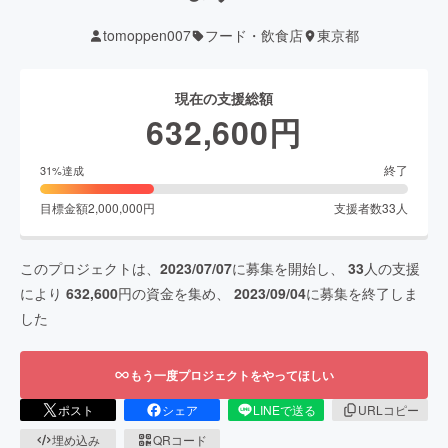
tomoppen007
フード・飲食店
東京都
現在の支援総額
632,600
円
終了
31
%達成
目標金額
2,000,000
円
支援者数
33
人
このプロジェクトは、
2023/07/07
に募集を開始し、
33
人の支援
により
632,600
円の資金を集め、
2023/09/04
に募集を終了しま
した
もう一度プロジェクトをやってほしい
ポスト
シェア
LINEで送る
URLコピー
埋め込み
QRコード