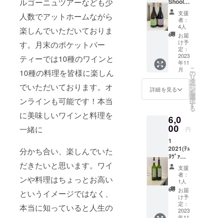
ルゴーニュツアーなども少
Shool、
5000円
ジュル
旨 みは
所 東
られた
Shop限
ト）初心者
以上の
ボロー
リザー
京都渋
支援
新鮮な
人数でアットホームながら
定ブル
シャン
主体 サ
ブワイ
者：
からの初級
谷区恵
イチゴ
ゴー
パー
ンテミ
4人
ンの多
比寿2-
楽しんでいただいておりま
やク
講座、中級
ニュお
ニュの
リオン
さ
お届
6-16
リーム
すすめ
お買い
講座、上級
の最高
け予
す。月末のポケットパー
（30％
Sat
の香
赤白
得ワイ
定：
峰CHド
） 醸造
Verna B
講座、
り。細
セット
2023
ンで
ティーでは10種のワインと
ヴァラ
はすべ
※実施場
かな泡
年11
Bourgogne
1ROCH
す。
ンド
てのレ
所まで
立ちが
こ
月
10種の料理を皆様に楽しん
EBIN
Axelle
の
ローを
専門クラス
ンジで
の交通
口中を
リ
BOURG
de
タ
造り出
マロラ
費はご
満た
ほか教養講
ー
でいただいております。オ
OGNE
Vallon
ン
した
詳細を見る
ク
負担く
し、複
を
CHARD
座、料理講
Brut /
選
ジャ
ティッ
ださ
ンラインも可能です！本当
雑な味
択
ONNAY
アクセ
す
ン・
ク発酵
座を初心者
い。 オ
わいの
る
VIEILLE
ル・
リュッ
と長め
に美味しいワインと料理を
リジナ
中にわ
にもわかり
6,0
S
ド・
ク・
の熟成
ル教本
ずかに
VIGNES
00
ヴァロ
やすく、楽
一緒に
テュヌ
を行
円
資料つ
感じる
2ROCH
ン ブ
ヴァン
い、
き、ワ
しみなが
イチゴ
1
EBIN
リュッ
氏がま
シャン
イン4
やイー
2021(ﾃｭ
ら、そして
BOURG
分かち合い、楽しんでいた
ト
たも
パンの
種、
ストの
ﾇｳﾞｧ
OGNE
Chardo
や、と
自身の料理
華やか
オード
風味が
だきたいと思います。ワイ
ﾝ) Presi
PINOT
nnay
んでも
さ、
支援
ブル4種
持続し
経験を元に
dial
NOIR
シャル
ないワ
者：
ハーモ
付きで
ます。
ンや料理はちょっとお高い
Thunuvi
VIEILLE
地方料理と
ドネ
1人
インを
ニー、
す。 お
カプ
nプレジ
S
20%
造り出
お届
繊細さ
ワインのマ
というイメージではなく、
時間は2
レー
ディア
VIGNES
Pinot
け予
しまし
を追求
時間で
ゼ、
リアージュ
ル テュ
マコネ
定：
Noirピ
た！
本当に知っていると人生の
してい
す。ご
サーモ
ヌヴァ
2023
地区の
ノノ
をしながら
創意工
ます。
予約制
ンの冷
年11