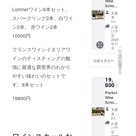
完熟し
の解説
Wine
変わり
す。 1,
on.html
Francia
講座が
の村”、
ンニン
ヴ・
が感じ
ます。
以下に
ヴ・
た果実
です。
School
ます）
シャル
corta(
できま
内陸
分の多
ド・
Lorimerワイン6本セット、
られま
柑橘系
明示い
ド・
に、タ
格付け
中級講
つきで
リエ・
フラン
した。
ヴァ
いので
リュ
支援
す。 特
果実や
たしま
リュ
ンニン
はそれ
座北イ
す。お
エ・
チャコ
スパークリング2本、白ワイ
ワイン
レ・
者：
仔牛ジ
ニー
定商取
ブリオ
す。
ニー
が溶け
以上と
タリ
食事：
フィス
ルタ)
0人
産地を
ド・
ビエ料
Cave
引法及
シュを
https://
Cave
込ん
評価さ
ア、ロ
自家製
Charlie
ン2本、 赤ワイン2本
Brut(ブ
代表す
ラ・マ
お届
理、癖
de
び酒税
想わせ
pocket-
de
で、と
れ、高
ンバル
スモー
r et
リュッ
け予
る著名
ルヌ
のある
Lugny
法に基
る複雑
wine-
Lugny2
てもな
10000円
品質の
ディ
クサー
Fils（R
定：
ト) NV
な造り
「モン
チー
ブル
づく表
な香り
school.
021 ■ブ
めらか
ワイン
ア、
2023
モン、
M）R M
DOCGL
手から
ティ
ズ、 特
ゴー
示特定
があ
com/co
ルゴー
な舌触
年11
を作り
ヴェネ
ピエモ
Champ
e
新進気
ニー・
定商取
ニュ最
商取引
り、フ
こ
urse_d
ニュ最
月
フランスワインイタリアワ
りのワ
続けて
ト、ピ
ンテ風
agne
の
Marche
鋭の生
ス・
引法及
大級の
に関す
ローラ
リ
escripti
大級の
インで
いるサ
エモン
鶏ハ
Carte
タ
sineFR
産者な
シャ
び酒税
規模。
インのティスティングの勉
る法
ルで調
ー
on.html
生産
す。 3
ンジュ
テ高級
ム、レ
Noire
ン
ANCIA
詳細を見る
ど、
ティヨ
法に基
シトラ
律」に
和の取
を
者 ・
の解説
リアン
ワイン
バーパ
Meunie
選
CORTA
『人や
ン村」
強に最適な新世界のわかり
づく表
ス、蜂
基づき
れた味
択
約1400
です。
の4級
お買い
テ、ブ
r ムニエ
す
BRUT
テロ
特別な
示特定
蜜、
以下に
わい。
る
ヘク
格付け
シャ
得セッ
ラン
60%
やすい味わいのセットで
NITENS
ワー
テロ
商取引
ヘーゼ
明示い
2,2AOC
タール
はそれ
19,
トー、
ト 北イ
ダー
Chardo
レ マル
ル』の
ワール
に関す
ルナッ
たしま
Bourgo
という
以上と
CH ブラ
タリ
す。8本セット
800
ド、牡
nnay
ケジー
個性を
と優れ
円
る法
ツ、ア
す。
gne
膨大な
評価さ
ネール
ア、ロ
蠣の
シャル
ネフラ
中心
た栽培
律」に
カシア
https://
Blanc
畑を擁
れ、高
Pocket
デュク
ンバル
シャン
ドネ
ンチャ
に、ぶ
から、
基づき
の花な
pocket-
カー
し、フ
19800円
品質の
Wine
リュの
ディ
パー
20%
コルタ
どう品
100％樽
以下に
どの繊
wine-
ヴ・
ランス
ワイン
School,
総支配
ア、
ニュ
Pinot
ブ
種の個
発酵＆
明示い
細な香
school.
ド・
AOCワ
を作り
Shop お
人ジャ
ヴェネ
風、エ
Noirピ
リュッ
性や風
樽熟成
支援
たしま
り。ク
com/co
リュ
イン生
続けて
すすめ
ン・ド
ト、ピ
スカル
ノノ
ト ニテ
者：
土を知
の本格
す。
リアー
urse_d
ニー
産者で
いるサ
お買い
ミニ
エモン
ゴバ
ワール
2人
ンス
るだけ
派シャ
https://
で爽や
escripti
Cave
10指に
ンジュ
得商品
ク・
テ銘醸
タ、グ
20%
2011年
お届
ではな
ンパー
pocket-
かなコ
on.html
de
数えら
リアン
です！
ヴィ
ワイン5
ラタン
"特級、
け予
にはワ
く、有
ニュ" 2,
wine-
ストパ
Lugny2
れる規
の4級
フラン
ドー氏
種のお
定：
ドフィ
1級に匹
インガ
名作り
シャン
school.
フォー
021 ■ブ
模。