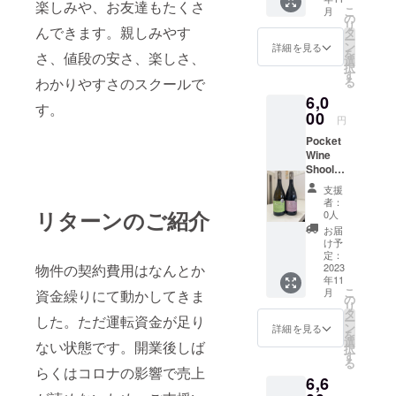
ン ボル
中央に
楽しみや、お友達もたくさ
ワール
夫を重
「アク
にてい
講座を開催
こ
静 DE
月
ドーブ
位置
の
70%
ねるア
セル・
らっ
リ
BORTO
ランセ
んできます。親しみやす
していま
し、イ
タ
Muenie
イデア
ド・
しゃっ
ー
LI(デ・
ミヨ
ジェ村
ン
rムニエ
詳細を見る
マンの
す。ワイン
ヴァロ
てくだ
を
ボルト
さ、値段の安さ、楽しさ、
ン、
を見下
選
10% 瓶
テュヌ
ン ブ
さい。
択
リ)
講座の中で
ソー
ろす
す
内二次
ヴァン
リュッ
ワイン
わかりやすさのスクールで
る
[オー
ヴィニ
「ク
の料理との
醗酵：
氏は、
ト」
の世界
ナー :
6,0
ヨンブ
ロ・サ
最低
できる
す。
は、長
マリアー
へよう
デ・ボ
ラン主
00
ン・
24ヶ月
限り手
円
い余韻
こそ！
ルトリ
ジュを手作
体 2,
ジェル
瓶内熟
頃な価
が特長
1、ワイ
ファミ
Pocket
2019
マ
成 複
りのフラン
格で手
の大変
ンとは
リー]
Wine
(ﾃｭﾇｳﾞｧ
ン」。
雑味な
に入
飲み心
どんな
ス、イタリ
[ワイン
Shool、
ﾝ) Presi
ドメー
旨 みは
る、他
地の良
お酒か
メー
Shop限
dial
ア料理、天
ヌ・ロ
リザー
には無
支援
いシャ
な？
カー :
定ブル
Thunuvi
シュバ
ブワイ
者：
いよう
然酵母のパ
ンパー
2、ブド
ス
ゴー
リターンのご紹介
n プレ
ンの原
0人
ンの多
な素晴
ニュ。
ウ品種
ティー
ンで生徒の
ニュお
ジディ
点と
さ
お届
らしい
ピノの
の特徴
ヴ・
すすめ
アル
なった
け予
皆様にアッ
（30％
品質の
果実と
3、ラベ
ウェ
赤白
テュヌ
定：
歴史的
） 醸造
ワイン
シャル
トホームに
ルの読
バー]
物件の契約費用はなんとか
セット
2023
ヴァン
な区
はすべ
を造ろ
ドネの
み方
デ・ボ
年11
1ROCH
楽しんでい
メル
画。
てのレ
うと考
フィネ
こ
4、レス
月
資金繰りにて動かしてきま
ルトリ
EBIN
ドー
の
14ha所
ンジで
ただいてお
えてい
スが見
リ
トラン
社は
BOURG
ルー
タ
有。標
マロラ
ました
した。ただ運転資金が足り
事な調
ー
での楽
ります。
1928年
OGNE
ジュル
ン
高250～
詳細を見る
ク
が、つ
和を見
を
しみ方
創業以
CHARD
ボロー
選
300m。
ティッ
ない状態です。開業後しば
いに実
せてい
択
※ ワイ
来、そ
ONNAY
主体 サ
す
日当た
ク発酵
現！
また、エキ
ます。
る
ンアイ
の品質
VIEILLE
ンテミ
らくはコロナの影響で売上
りの良
と長め
テュヌ
柑橘系
テム ボ
の良さ
スパート、
6,6
S
リオン
い南西
の熟成
ヴァン
果実や
ル
と誠実
VIGNES