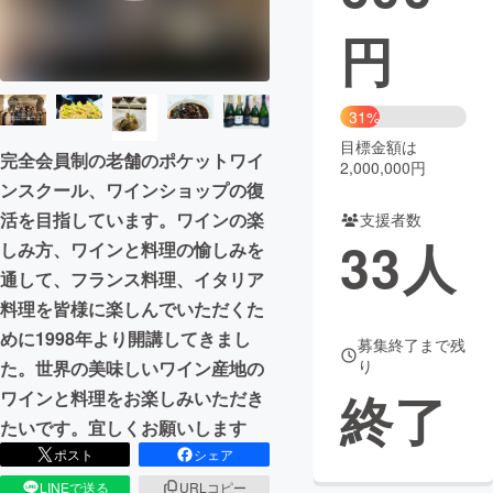
円
まちづくり・地域活性化
CAMPFIRE for Social Good
CAMPFIRE Creation
31%
CAMPFIREふるさと納税
machi-ya
コミュニティ
目標金額は
完全会員制の老舗のポケットワイ
2,000,000円
ンスクール、ワインショップの復
活を目指しています。ワインの楽
支援者数
33
人
しみ方、ワインと料理の愉しみを
通して、フランス料理、イタリア
料理を皆様に楽しんでいただくた
めに1998年より開講してきまし
募集終了まで残
り
た。世界の美味しいワイン産地の
終了
ワインと料理をお楽しみいただき
たいです。宜しくお願いします
ポスト
シェア
LINEで送る
URLコピー