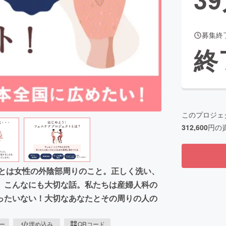
募集終
CAMPFIRE for Social Good
CAMPFIRE Creation
終
CAMPFIREふるさと納税
machi-ya
コミュニティ
このプロジェ
312,600
円の
ンとは女性の外陰部周りのこと。正しく洗い、
。こんなにも大切な話。私たちは産婦人科の
ったいない！大切なあなたとその周りの人の
ピー
埋め込み
QRコード