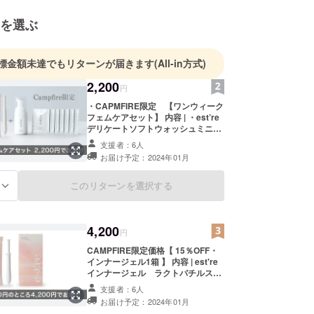
を選ぶ
標金額未達でもリターンが届きます
(All-in方式)
2,200
円
・CAPMFIRE限定 【ワンウィーク
フェムケアセット】 内容 | ・est’re
デリケートソフトウォッシュミニボ
トル1本・est’reデリケートソフト
支援者：6人
ジェルクリーム７回分・est’reイン
お届け予定：2024年01月
ナージェルラクトバチルス乳酸菌配
合 1本 ・CAPMFIRE限定価格
2,200円（税込） まずは試してみた
このリターンを選択する
る
いという方にCAPMFIRE支援者様限
定でご用意しました。リサイクル
コットンを使用したエストール巾着
4,200
付。友人、ご家族、大切な人へのプ
円
レゼントにも。毎日続けているフェ
CAMPFIRE限定価格【 15％OFF・
ムゾーンケアを、旅行先でも行いた
インナージェル1箱 】 内容 | est're
い、というお客様の声から生まれた
インナージェル ラクトバチルス乳
セットです。 ＊送料込み ＊2023年
酸菌配合 1箱 定価 4,950円（税
12月頃より順次発送を予定していま
支援者：6人
込）のところ、 15%OFFの 4,200円
す ＊弊社は化粧品の製造販売業許可
お届け予定：2024年01月
（税込）にてお届けします。 ＊送料
を保持しています。 ＊デリケートソ