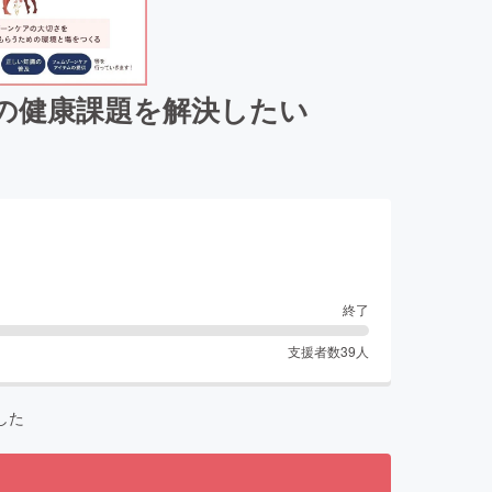
の健康課題を解決したい
終了
支援者数
39
人
した