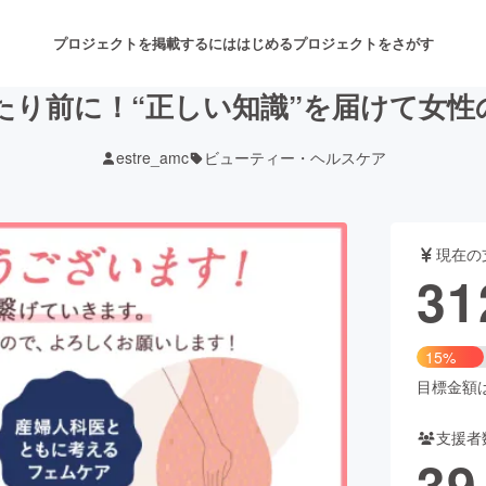
プロジェクトを掲載するには
はじめる
プロジェクトをさがす
たり前に！“正しい知識”を届けて女性
estre_amc
ビューティー・ヘルスケア
注目のリターン
注目の新着プロジェクト
募集終了が近いプロジェクト
も
現在の
音楽
舞台・パフォーマンス
31
ゲーム・サービス開発
フード・飲食店
15%
書籍・雑誌出版
アニメ・漫画
目標金額は2
支援者
チャレンジ
ビューティー・ヘルスケ
39