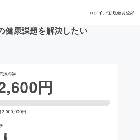
ログイン
/
新規会員登録
の健康課題を解決したい
うすぐ公開されます
支援総額
プロダクト
2,600
円
ファッション
スポーツ
,000,000円
数
ア
ソーシャルグッド
人