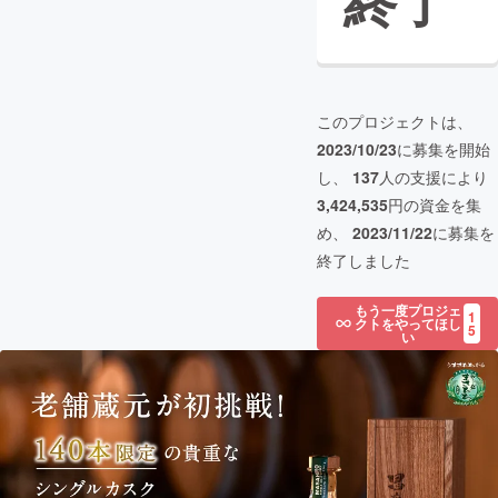
終了
このプロジェクトは、
2023/10/23
に募集を開始
し、
137
人の支援により
3,424,535
円の資金を集
め、
2023/11/22
に募集を
終了しました
もう一度プロジェ
1
クトをやってほし
5
い