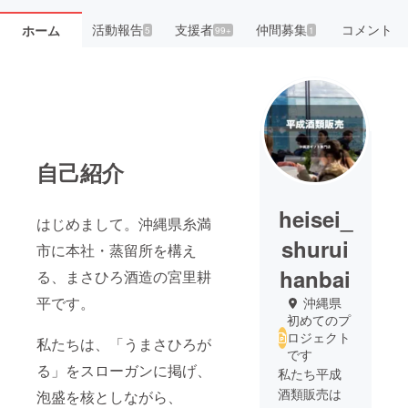
活動報告
支援者
仲間募集
コメント
ホーム
5
99+
1
自己紹介
heisei_
はじめまして。沖縄県糸満
shurui
市に本社・蒸留所を構え
hanbai
る、まさひろ酒造の宮里耕
平です。
沖縄県
初めてのプ
ロジェクト
私たちは、「うまさひろが
です
る」をスローガンに掲げ、
私たち平成
酒類販売は
泡盛を核としながら、