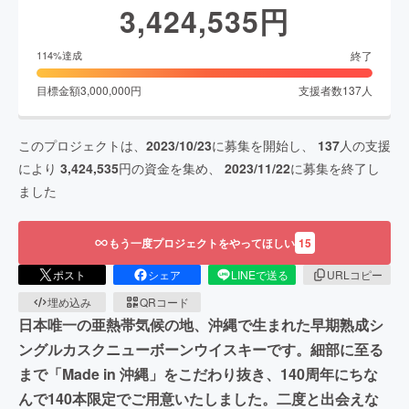
3,424,535
円
終了
114
%達成
目標金額
3,000,000
円
支援者数
137
人
このプロジェクトは、
2023/10/23
に募集を開始し、
137
人の支援
により
3,424,535
円の資金を集め、
2023/11/22
に募集を終了し
ました
もう一度プロジェクトをやってほしい
15
ポスト
シェア
LINEで送る
URLコピー
埋め込み
QRコード
日本唯一の亜熱帯気候の地、沖縄で生まれた早期熟成シ
ングルカスクニューボーンウイスキーです。細部に至る
まで「Made in 沖縄」をこだわり抜き、140周年にちな
んで140本限定でご用意いたしました。二度と出会えな