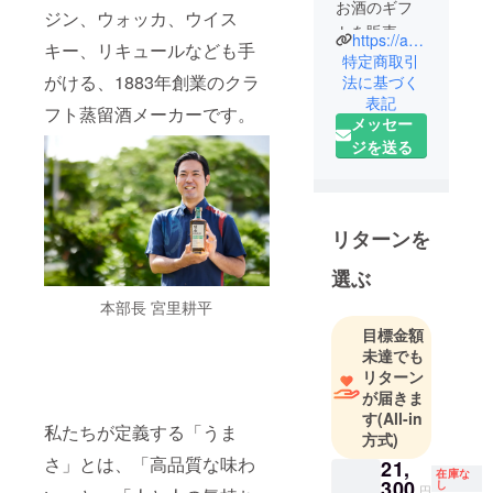
お酒のギフ
ジン、ウォッカ、ウイス
トを販売す
https://awamori-good.jp/company/
キー、リキュールなども手
る会社で
特定商取引
す。
がける、1883年創業のクラ
法に基づく
表記
主に沖縄の
フト蒸留酒メーカーです。
メッセー
琉球泡盛を
ジを送る
扱っていま
す。
リターンを
選ぶ
本部長 宮里耕平
目標金額
未達でも
リターン
が届きま
す
(All-in
私たちが定義する「うま
方式)
さ」とは、「高品質な味わ
21,
在庫な
300
し
円