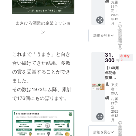
昌廣
たシン
お届
ニュー
グルモ
け予
ボーン
定：
ルトウ
ウイス
2023
イス
年12
キーと
キー。
まさひろ酒造の企業ミッショ
こ
月
カトラ
の
甘い
リ
リー
タ
メープ
ン
ー
セット
ン
ルや果
詳細を見る
を
29,500
選
実、ク
択
円
す
ルミな
る
【セッ
どの豊
これまで「うまさ」と向き
31,
ト内
かな香
在庫な
容】
300
し
りと、
円
合い続けてきた結果、多数
140周年
口いっ
【140周
記念
ぱいに
の賞を受賞することができ
年記念
ニュー
広がる
数量限
ボーン
杏子の
ました。
定】 シ
ウイス
ような
支援
ングル
キー
その数は1972年以降、累計
甘酸っ
者：
カスク
1本 グ
20人
ぱさや
昌廣
で176個にものぼります。
ラス 1
甘味、
お届
ニュー
個 マド
け予
下の上
ボーン
ラー 1
定：
に残る
ウイス
2023
本 オリ
苦味と
年12
キーと
ジナル
程よい
こ
月
琉球ガ
コース
の
酸味が
リ
ラスの
ター 1
タ
甘味を
ー
グラス2
本 まさ
ン
詳細を見る
引き立
を
個セッ