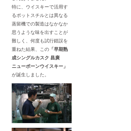
未満の
特に、ウイスキーで活用す
方はご
購入で
るポットスチルとは異なる
きませ
ん。 ※
蒸留機での製造はなかなか
2023年
思うような味を出すことが
12月頃
のお届
難しく、何度も試行錯誤を
けとな
りま
重ねた結果、この
「早期熟
す。
成シングルカスク 昌廣
ニューボーンウイスキー」
が誕生しました。