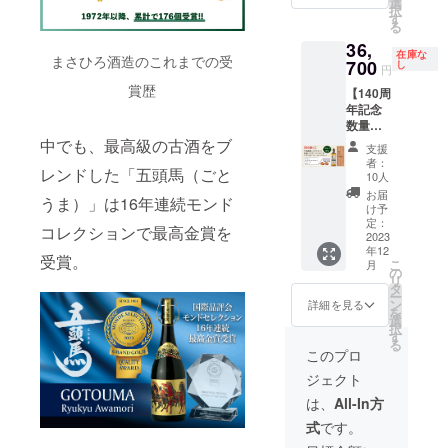
ひろ酒
選
たせて
択
ト
造初の
す
いる彩
る
︎︎31,300
シング
り豊か
36,
円
ルモル
なウイ
在庫な
まさひろ酒造のこれまでの受
【セッ
700
トウイ
し
スキー
円
ト内
ス
です。
賞歴
【140周
容】
キー。
※ 20歳
年記念
140周年
甘い
未満の
数量限
記念
メープ
方はご
定】 シ
ニュー
中でも、最高級の古酒をブ
ルや果
購入で
支援
ングル
ボーン
実、ク
者：
きませ
レンドした「五頭馬（ごと
カスク
ウイス
ルミな
10人
ん。 ※
昌廣
キー
どの豊
お届
2023年
うま）」は16年連続モンド
ニュー
1本 琉
かな香
け予
12月頃
ボーン
球ガラ
定：
りと、
のお届
コレクションで最高金賞を
ウイス
2023
スのグ
口いっ
けとな
年12
キーと
ラス 2
ぱいに
受賞。
りま
こ
月
グラ
個 まさ
の
広がる
す。
リ
ス、カ
ひろ酒
タ
杏子の
ー
トラ
造で初
ン
ような
詳細を見る
を
リーの
めて製
選
甘酸っ
択
ペア
造した
す
ぱさや
る
セット
シング
甘味、
このプロ
36,700
ルモル
下の上
ジェクト
円
トウイ
に残る
【セッ
スキー
苦味と
は、
All-In方
ト内
と琉球
程よい
式
です。
容】
ガラス
酸味が
140周年
ででき