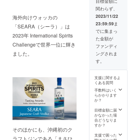
甘味を
目標金額に
記念
たグラ
引き立
関わらず、
ニュー
ス2個の
たせて
ボーン
セット
いる彩
2023/11/22
海外向けウォッカの
ウイス
です。
り豊か
23:59:59
ま
キー
ウイス
なウイ
「SEARA（シーラ）」は
1本 グ
キー
スキー
でに集まっ
ラス 2
は、甘
2023年 International Spirits
です。
た金額が
個 マド
いメー
グラス
Challengeで世界一位に輝き
ラー 1
プルや
は琉球
ファンディ
本 オリ
果実、
ガラス
ました。
ングされま
ジナル
クルミ
村製作
コース
などの
のグラ
す。
ター 2
豊かな
スで
本 まさ
香り
す。 琉
ひろ酒
と、口
球ガラ
支援に関するよ
造初の
いっぱ
スは、
くある質問
シング
いに広
再生用
ルモル
がる杏
手数料はいく
の瓶の
トウイ
子のよ
らかかります
減少や
ス
うな甘
か？
製造時
キー。
酸っぱ
の扱い
甘い
いさや
目標金額に届
の難し
メープ
甘味、
かなかった場
さから
ルや果
下の上
合どうなりま
作り手
実、ク
に残る
すか？
は年々
そのほかにも、沖縄初のク
ルミな
苦味と
減って
どの豊
程よい
支援で困った
きてい
ラフトジンである「まさひ
かな香
酸味が
時はどこに相