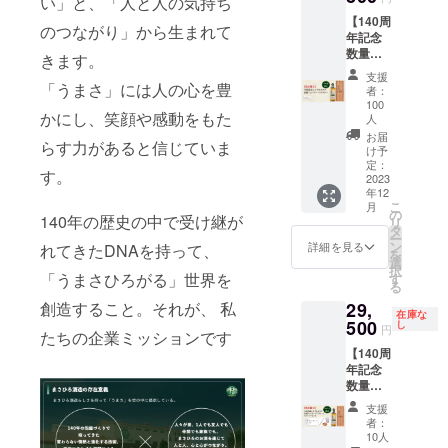
い」と、「人と人の気持ち
【140周
のつながり」から生まれて
年記念
数量限
きます。
定】 シ
支援
ングル
「うまさ」には人の心を豊
者：
カスク
100
かにし、笑顔や感動をもた
昌廣
人
ニュー
お届
らす力があると信じていま
ボーン
け予
ウイス
定：
す。
2023
キー
年12
21,300
こ
月
円
の
140年の歴史の中で受け継が
リ
【セッ
タ
ー
ト内
ン
詳細を見る
れてきたDNAを持って、
を
容】
選
択
140周年
「うまさひろがる」世界を
す
る
記念
29,
創造すること。それが、 私
ニュー
在庫な
500
ボーン
し
円
たちの企業ミッションです
ウイス
【140周
キー
年記念
1本 ま
数量限
さひろ
定】 シ
酒造で
支援
ングル
初めて
者：
カスク
製造し
10人