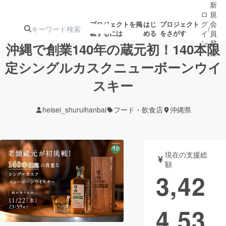
新
ロ
規
グ
会
プロジェクトを掲
はじ
プロジェクト
/
載するには
める
をさがす
イ
員
ン
登
沖縄で創業140年の蔵元初！140本限
録
定シングルカスクニューボーンウイ
スキー
人気のプロ
注目のリ
注目の新着プロ
募集終了が近いプ
もうすぐ公開
ジェクト
ターン
ジェクト
ロジェクト
されます
heisei_shuruihanbai
フード・飲食店
沖縄県
アート・写真
音楽
現在の支援総
テクノロジー・ガジェット
ゲーム・サ
額
3,42
映像・映画
書籍・雑誌
4,53
ビジネス・起業
チャレンジ