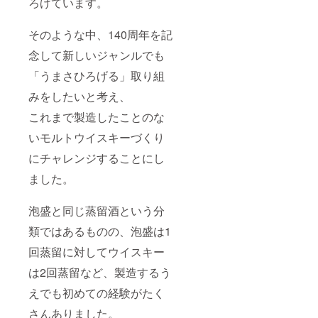
ろげています。
お買い
はご購
求めら
入でき
れる方
そのような中、140周年を記
ませ
が多く
ん。 ※
念して新しいジャンルでも
おられ
2023年
ます。
12月頃
「うまさひろげる」取り組
カトラ
のお届
リーは
けとな
みをしたいと考え、
化粧箱
りま
を制作
す。
これまで製造したことのな
してい
る五え
いモルトウイスキーづくり
松工房
にチャレンジすることにし
による
手作り
ました。
の黒檀
のカト
ラリー
泡盛と同じ蒸留酒という分
です。
大切な
類ではあるものの、泡盛は1
方と過
ごす時
回蒸留に対してウイスキー
間のお
供に、
は2回蒸留など、製造するう
いかが
えでも初めての経験がたく
でしょ
うか？
さんありました。
※ 20歳