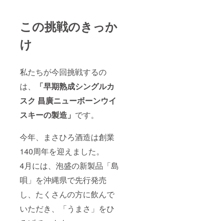
の黒檀
です。
減って
のカト
琉球ガ
きてい
ラリー
ラス
この挑戦のきっか
るのが
です。
は、再
現状で
ぜひ、
生用の
す。し
ゆった
け
瓶の減
かしな
りと至
少や製
がら、
福の時
造時の
その独
間を愉
扱いの
特な色
私たちが今回挑戦するの
しんで
難しさ
やハン
くださ
は、
「早期熟成シングルカ
から作
ドメイ
い。 ※
り手は
ドの風
20歳未
スク 昌廣ニューボーンウイ
年々
合いが
満の方
減って
人気が
はご購
スキーの製造」
です。
きてい
高く、
入でき
るのが
お買い
ませ
現状で
求めら
ん。 ※
今年、まさひろ酒造は創業
す。し
れる方
2023年
かしな
が多く
140周年を迎えました。
12月頃
がら、
おられ
のお届
その独
4月には、泡盛の新製品「島
ます。
けとな
特な色
贈答品
りま
唄」を沖縄県で先行発売
やハン
として
す。
ドメイ
もおす
し、たくさんの方に飲んで
ドの風
すめで
合いが
す！ ※
いただき、「うまさ」をひ
人気が
20歳未
高く、
満の方