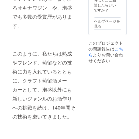
るのが
りと、
甘味を
談したらいい
現状で
ろオキナワジン」や、泡盛
口いっ
引き立
ですか？
す。し
ぱいに
たせて
かしな
でも多数の受賞歴がありま
広がる
いる彩
がら、
ヘルプページを
杏子の
り豊か
す。
その独
見る
ような
なウイ
特な色
甘酸っ
スキー
やハン
ぱさや
です。
ドメイ
このプロジェクト
甘味、
グラス
ドの風
の問題報告は
こち
下の上
は琉球
合いが
このように、私たちは熟成
に残る
ら
よりお問い合わ
ガラス
人気が
苦味と
を使っ
高く、
せください
やブレンド、蒸留などの技
程よい
た職人1
お買い
酸味が
つ1つ手
求めら
術に力を入れているととも
甘味を
作りの
れる方
引き立
グラ
が多く
に、クラフト蒸留酒メー
たせて
ス。 琉
おられ
いる彩
カーとして、泡盛以外にも
球ガラ
ます。
り豊か
スは、
カトラ
新しいジャンルのお酒作り
なウイ
再生用
リーは
スキー
の瓶の
化粧箱
への挑戦を続け、140年間そ
です。
減少や
を制作
グラス
製造時
してい
の技術を磨いてきました。
は琉球
の扱い
る五え
ガラス
の難し
松工房
村製作
さから
による
のペア
作り手
手作り
グラス
は年々