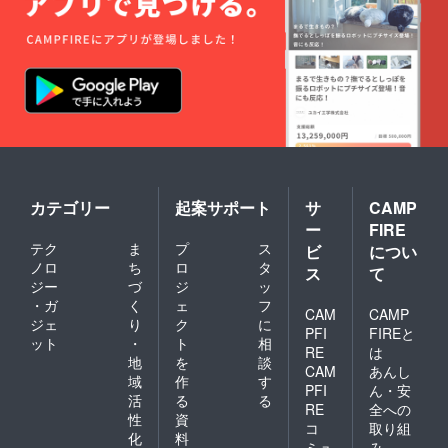
カテゴリー
起案サポート
サ
CAMP
ー
FIRE
テク
ま
プ
ス
ビ
につい
ノロ
ち
ロ
タ
ス
て
ジー
づ
ジ
ッ
・ガ
く
ェ
フ
CAM
CAMP
ジェ
り
ク
に
PFI
FIREと
ット
・
ト
相
RE
は
地
を
談
CAM
あんし
域
作
す
PFI
ん・安
活
る
る
RE
全への
性
資
コ
取り組
化
料
ミュ
み