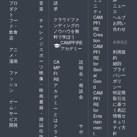
プロ
音
請
ニ
ニュー
ダク
楽
求
ティ
ス
ト
CAM
ヘルプ
クラウドファ
フー
チ
PFI
お問い
ンディングの
ド・
ャ
RE
合わせ
ノウハウを無
飲食
レ
Crea
料で学ぼう
店
ン
tion
各種規定
CAMPFIRE
ジ
CAM
アカデミー
アニ
ス
利用規
PFI
メ・
ポ
約
RE
漫画
ー
CA
説
細則
for
ツ
MP
明
プライ
Soci
ファ
映
FI
会
バシー
al
ッ
像
RE
・
ポリ
Goo
ショ
・
ア
相
シー
d
ン
映
カ
談
特定商
CAM
画
デ
会
取引法
PFI
ゲー
書
ミ
に基づ
RE
ム・
籍
ー
く表記
for
サー
・
と
情報セ
Ente
ビス
雑
は
キュリ
rtain
開発
誌
ク
サ
ティ方
men
出
ラ
ポ
針
t
版