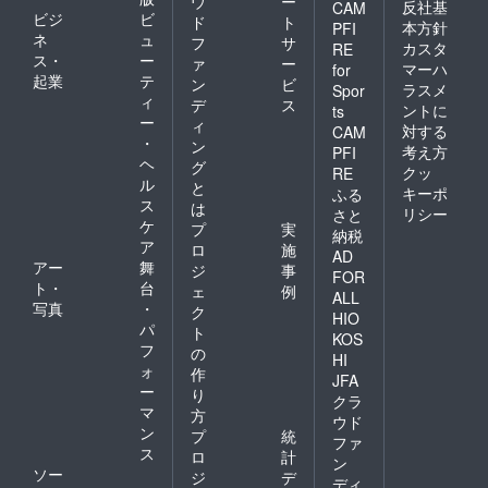
ウ
ー
反社基
CAM
ビジ
ビ
ド
ト
本方針
PFI
ネ
ュ
フ
サ
カスタ
RE
ス・
ー
ァ
ー
マーハ
for
起業
テ
ン
ビ
ラスメ
Spor
ィ
デ
ス
ントに
ts
ー
ィ
対する
CAM
・
ン
考え方
PFI
ヘ
グ
クッ
RE
ル
と
キーポ
ふる
ス
は
リシー
さと
ケ
プ
実
納税
ア
ロ
施
AD
アー
舞
ジ
事
FOR
ト・
台
ェ
例
ALL
写真
・
ク
HIO
パ
ト
KOS
フ
の
HI
ォ
作
JFA
ー
り
クラ
マ
方
ウド
ン
プ
統
ファ
ス
ロ
計
ン
ソー
ジ
デ
ディ