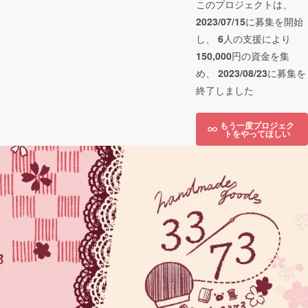
このプロジェクトは、
2023/07/15
に募集を開始
し、
6
人の支援により
150,000
円の資金を集
め、
2023/08/23
に募集を
終了しました
もう一度プロジェク
トをやってほしい