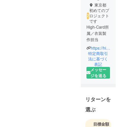
東京都
初めてのプ
ロジェクト
です
High-Card所
属／衣装製
作担当
https://highcard2018.wixsite.com/mysite
所属団体に
特定商取引
て、公演衣
法に基づく
表記
装の製作、
メッセー
監修をメイ
ジを送る
ンに活動
中。
衣装素材を
使用した小
リターンを
物製作や販
売も行う。
選ぶ
シンプルな
目標金額
造形に切り