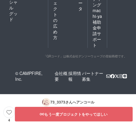
シャ
ェ
ー
ング
ル
ク
タ
mac
グッ
ト
hi-ya
ド
の
補助
広
金申
め
請サ
方
ポー
ト
「QRコード」は株式会社デンソーウェーブの登録商標です。
© CAMPFIRE,
会社概
採用情
パートナー
Inc.
要
報
募集
73_3373
さんへアンコール
もう一度プロジェクトをやってほしい
4