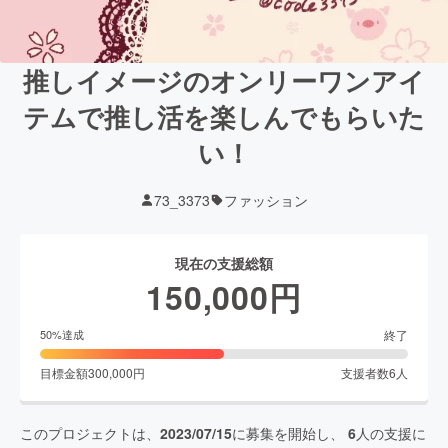
推しイメージのオンリーワンアイ
テムで推し活を楽しんでもらいた
い！
73_3373
ファッション
現在の支援総額
150,000
円
終了
50
%達成
目標金額
300,000
円
支援者数
6
人
このプロジェクトは、
2023/07/15
に募集を開始し、
6
人の支援に