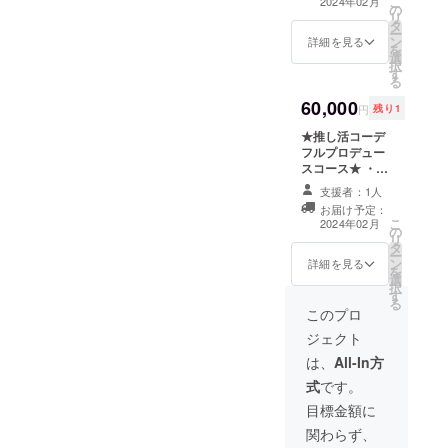
こ
2024年02月
の
に応じてデザイ
のみで完了。4時
リ
タ
ン・製作いたし
間を予定（都内
ー
ン
ます。 追加料
詳細を見る
公共施設を使
を
選
金にて下記のア
用） ・1回に
択
す
イテムの追加が
つき2名様で開催
る
可能です。
を予定（日程は
60,000
・シュ
2023年10月以降
円
残り1
シュ 1点2,000
で、プロジェク
★推し活コーデ
円 ・トート
ト終了後にご支
フルプロデュー
バッグ・巾着
援者様の予定を
スコース★ ・フ
類 1点3,000円
お伺いして調整
ルコーデ一式＋
ご希望の際は
いたします）
支援者：1人
小物1点＋靴1足
ご支援に追加の
・受講権利の
お届け予定：
チョイス ご支
上、備考欄にご
有効期限は2024
こ
2024年02月
の
援者様のイメー
記入ください。
年12月までとな
リ
タ
ジする推しに応
※内容・サイズな
ります。期限ま
ー
ン
じてデザイン・
詳細を見る
どの詳細はメー
での受講をお願
を
選
製作したフル
ル・お電話での
い致します。 ※
択
す
コーディネート
打ち合わせを行
資材費・施設レ
る
一式とシュシュ
このプロ
います。 ※リ
ンタル料込みの
などのアクセサ
ターンの使用権
価格です。 ※ミ
ジェクト
リー小物1点と合
はお客様に、著
シン・裁縫道具
わせた靴をチョ
は、
All-In方
作権は73にござ
はこちらでご用
イスいたしま
います。 ※他者
意致します。 ※
式
です。
す。 追加料金
の権利を著しく
会場までの交通
にて下記のアイ
目標金額に
侵害するものは
費・宿泊費など
テムの追加が可
ご遠慮くださ
の費用はご支援
関わらず、
能です。 ・
い。
者様の自己負担