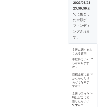
シュシュ 1点
2023/08/23
となります。
2,000円 ・
23:59:59
ま
トートバッグ・
巾着類 1点
でに集まっ
3,000円 ・
た金額が
衣類 1点
10,000円〜 ご
ファンディ
希望の際はご支
ングされま
援に追加の上、
備考欄にご記入
す。
ください。 ※内
容・サイズなど
の詳細はメー
支援に関するよ
ル・お電話での
くある質問
打ち合わせを行
手数料はいく
います。 ※リ
らかかります
ターンの使用権
か？
はお客様に、著
作権は73にござ
目標金額に届
います。 ※他者
かなかった場
の権利を著しく
合どうなりま
侵害するものは
すか？
ご遠慮くださ
い。
支援で困った
時はどこに相
談したらいい
ですか？