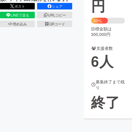
円
ポスト
シェア
まちづくり・地域活性化
LINEで送る
URLコピー
50%
埋め込み
QRコード
目標金額は
CAMPFIRE for Social Good
CAMPFIRE Creation
300,000円
CAMPFIREふるさと納税
machi-ya
コミュニティ
支援者数
6
人
募集終了まで残
り
終了