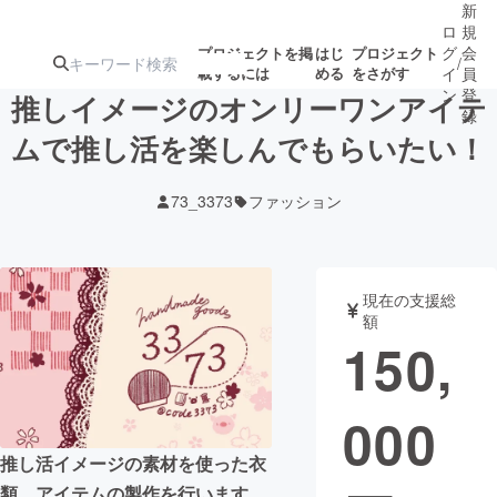
新
ロ
規
グ
会
プロジェクトを掲
はじ
プロジェクト
/
載するには
める
をさがす
イ
員
ン
登
推しイメージのオンリーワンアイテ
録
ムで推し活を楽しんでもらいたい！
人気のプロ
注目のリ
注目の新着プロ
募集終了が近いプ
もうすぐ公開
73_3373
ファッション
ジェクト
ターン
ジェクト
ロジェクト
されます
アート・写真
音楽
現在の支援総
額
150,
テクノロジー・ガジェット
ゲーム・サ
000
映像・映画
書籍・雑誌
推し活イメージの素材を使った衣
ビジネス・起業
チャレンジ
類、アイテムの製作を行います。