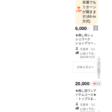
未達でも
替え配置で
リターン
独自のカ
が届きま
す
(All-in
ラー出すよ
方式)
うにしてい
ます。
6,000
円
★推し布シュ
シュワーク
ショップコース
★ ・推し布シュ
支援者：2人
シュを作るワー
お届け予定：
クショップにご
こ
2023年10月
の
参加いただけま
リ
タ
す。 講習は73が
ー
ン
行います。 ご自
詳細を見る
を
選
身で製作した
択
す
シュシュはその
る
ままお持ち帰り
20,000
いただけます。
円
残り2
※布を含む資材
★推し活ワンア
ははこちらでご
イテムコース★
用意します。使
・トップスまた
いたい資材のお
はボトム1点
持ち込みも可能
支援者：3人
ご支援者様のイ
です。 ※講習に
お届け予定：
メージする推し
ついて ・1回