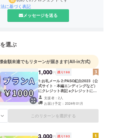
引法に基づく表記
メッセージを送る
を選ぶ
標金額未達でもリターンが届きます
(All-in方式)
1,000
円
残り
198
1:お礼メール 2:PASO紅白2023（公
式サイト・本編エンディングなど）
にクレジット表記 ※クレジットに記
載する名前をアカウント名と異なる
支援者：2人
名前を設定したい方は備考欄よりお
お届け予定：2024年01月
願いします。 ※看板デザインの参考
等に使用したいため当企画に出演す
る推しVTuberの名前を備考欄で教え
このリターンを選択する
る
て下さい。 ※当企画に出演する
VTuberは随時追加されていきますの
で、公式サイト(
https://www.pasotan.info/pasokou
3,000
円
残り
193