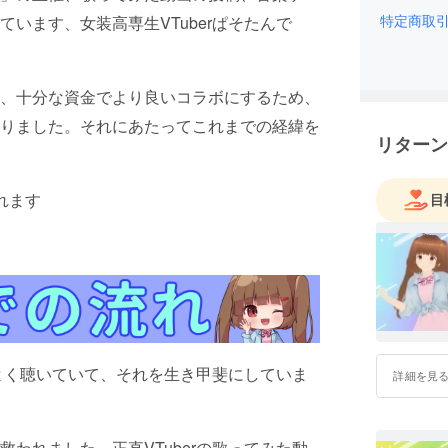
特定商取
います、女装高専生VTuberぱそたんで
、十分な資金でより良いコラボにするため、
りました。それにあたってこれまでの経緯を
リターン
れます
目
をよく聴いていて、それを生き甲斐にしていま
詳細を見
救われました。
正直VTuberの歌ってみた動