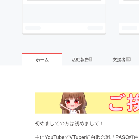
活動報告
支援者
ホーム
3
15
初めましての方は初めまして！
主にYouTubeでVTuber紅白歌合戦「PA