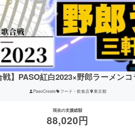
歌合戦】PASO紅白2023×野郎ラーメ
PasoCreate
フード・飲食店
東京都
現在の支援総額
88,020
円