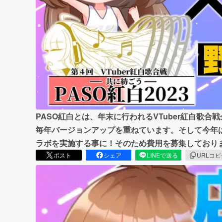
まちづくり・地域活性化
PASO紅白とは、年末に行われるVTuber紅白歌合
毎年バージョンアップを重ねています。そして今年
ラボを実施する事に！そのため費用を募集しており
ポスト
シェア
LINEで送る
URLコ