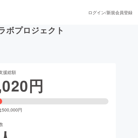
ログイン
/
新規会員登録
ンコラボプロジェクト
うすぐ公開されます
支援総額
プロダクト
,020
円
ファッション
スポーツ
00,000円
数
ア
ソーシャルグッド
人