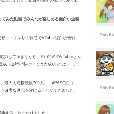
歌ってみた動画でみんなが楽しめる面白い企画
詳細を見
ゼロ・手探りの状態でVTuber紅白歌合戦
して頂きながら、約100名のVTuberさん
を達成（当時の私の中では大成功でした）しま
し、最大同時接続数799人、「#PASO紅白
詳細を見
るという確実な進化を遂げることができました。
実施することになりました！