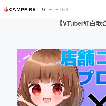
【VTuber紅白
人気のプロジェクト
アート・写真
テクノロジー・ガジェット
映像・映画
ビジネス・起業