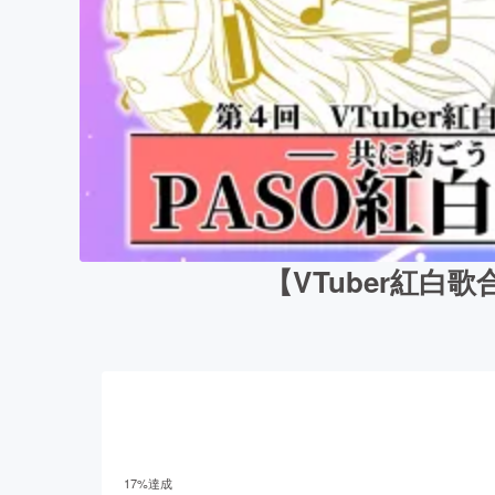
【VTuber紅白
17
%達成