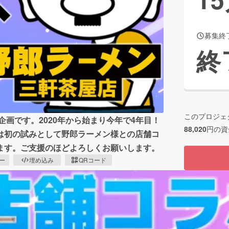
募集終
CAMPFIRE for Social Good
CAMPFIRE Creation
終
CAMPFIREふるさと納税
machi-ya
コミュニティ
このプロジェ
戦企画です。2020年から始まり今年で4年目！
88,020
円の資
は初の試みとして野郎ラーメン様との店舗コ
ます。ご支援のほどよろしくお願いします。
ピー
埋め込み
QRコード