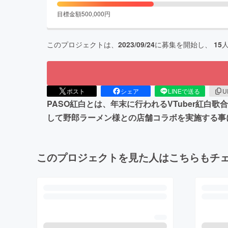
目標金額
500,000
円
このプロジェクトは、
2023/09/24
に募集を開始し、
15
ポスト
シェア
LINEで送る
U
PASO紅白とは、年末に行われるVTuber紅白
して野郎ラーメン様との店舗コラボを実施する事
このプロジェクトを見た人はこちらもチ