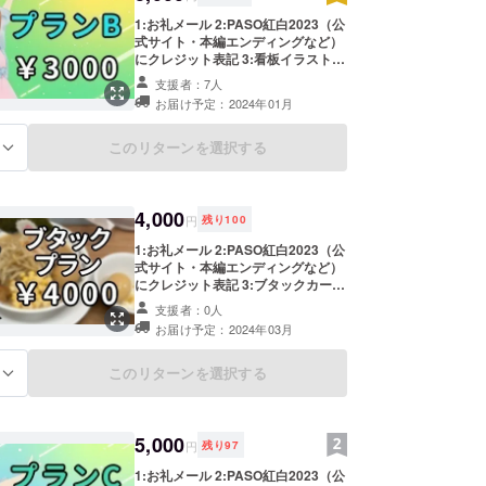
haku2023 )をご確認下さい。 【備
考欄記載例】 クレジット表記名：
1:お礼メール 2:PASO紅白2023（公
ILOVEまおにゃ〜 推し：ぱそたん
式サイト・本編エンディングなど）
にクレジット表記 3:看板イラスト高
画質版のデータ ※クレジットに記載
支援者：7人
する名前をアカウント名と異なる名
お届け予定：2024年01月
前を設定したい方は備考欄よりお願
いします。 ※看板デザインの参考等
に使用したいため当企画に出演する
このリターンを選択する
る
推しVTuberの名前を備考欄で教えて
下さい。 ※当企画に出演するVTuber
は随時追加されていきますので、公
式サイト(
4,000
円
残り
100
https://www.pasotan.info/pasokou
haku2023 )をご確認下さい。 【備
1:お礼メール 2:PASO紅白2023（公
考欄記載例】 クレジット表記名：
式サイト・本編エンディングなど）
ILOVEまおにゃ〜 推し：ぱそたん
にクレジット表記 3:ブタックカード
※ブタックカードは全国の野郎ラー
支援者：0人
メンにて使用いただけるカードで
お届け予定：2024年03月
す。ラーメンご注文時にご提示頂き
ますと、下記のサービスを受けるこ
とができます。 ※有効期限：2024年
このリターンを選択する
る
12月31日（期限まで閉業されること
はなく利用できることが保証されて
おり、その後も閉業されない限り継
続してご利用頂けます） ①野菜増し
5,000
円
残り
97
（本来150円）が無料になります。
②麺の大盛（本来200円）が無料に
1:お礼メール 2:PASO紅白2023（公