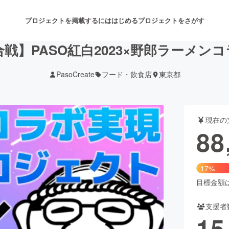
プロジェクトを掲載するには
はじめる
プロジェクトをさがす
歌合戦】PASO紅白2023×野郎ラーメ
PasoCreate
フード・飲食店
東京都
注目のリターン
注目の新着プロジェクト
募集終了が近いプロジェクト
も
現在の
音楽
舞台・パフォーマンス
88
ゲーム・サービス開発
フード・飲食店
17%
書籍・雑誌出版
アニメ・漫画
目標金額は5
支援者
チャレンジ
ビューティー・ヘルスケ
15