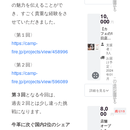
を
一緒に
なりま
選
の魅力を伝えることがで
択
カフェ
す。
す
る
を盛り
き、すごく貴重な経験をさ
10,
上げま
しょ
000
せていただきました。
円
う︎︎︎！！
【カ
日程
フェの1
は、な
〈第１回〉
日店長
るべく
https://camp-
券】 初
要望に
支援
めての
沿うよ
者：
fire.jp/projects/view/458996
挑戦で
う調整
3人
ある
しま
お届
「カ
す。 ※
け予
〈第２回〉
フェ」
備考欄
定：
を1日店
2024
より希
https://camp-
年01
長とし
望の日
こ
月
て手
程を、
の
fire.jp/projects/view/596089
リ
伝って
2024年
タ
ー
くださ
1月以降
ン
詳細を見る
を
る方を
第３回
となる今回は、
で3日お
選
択
募集い
伝えく
す
る
過去２回とは少し違った挑
たしま
ださ
8,0
す。 店
い。 ※
戦になります。
残り15
長とし
00
交通
円
て、一
費、売
店舗
緒にカ
り上げ
牛革に次ぐ国内2位のシェア
オープ
フェを
からの