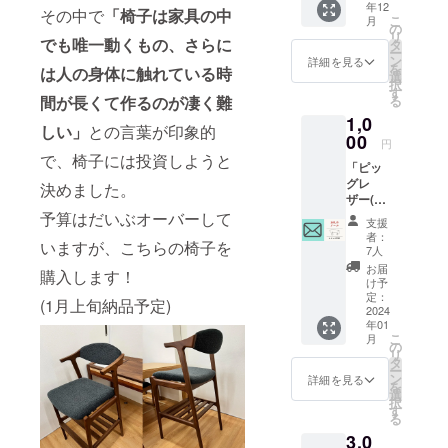
年12
提供の
ル】を
その中で
「椅子は家具の中
いを活
こ
月
時に大
使用し
の
かした
リ
切に使
でも唯一動くもの、さらに
ている
タ
スツー
ー
わせて
写真を
ン
詳細を見る
ルとな
を
は人の身体に触れている時
いただ
メール
選
ります
択
きま
でお送
す
ので、
間が長くて作るのが凄く難
る
す。
り致し
ご理解
1,0
【DIYで
ます。
をお願
しい」
との言葉が印象的
作った
00
い致し
円
カフェ
で、椅子には投資しようと
ます。
「ピッ
カウン
【座面
グレ
ター】
決めました。
サイ
ザー(豚
を使用
ズ】 幅
革)のお
予算はだいぶオーバーして
してい
290mm
支援
店」を
る写真
者：
×奥行
いますが、こちらの椅子を
ただた
をメー
7人
260mm
だ応援
ルでお
お届
【ス
購入します！
してく
送り致
け予
ツール
ださる
しま
定：
(1月上旬納品予定)
サイ
方への
2024
す。
ズ】 幅
年01
リター
330mm
こ
月
ンで
の
×奥行
リ
す。 代
タ
290mm
ー
表の児
ン
詳細を見る
×高さ
を
嶋真人
選
310mm
択
から熱
す
【場
る
いお礼
所】 カ
3,0
のメー
フェ