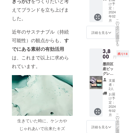
きっかけ
をつくりたいと考
セット
程は、
程を、
け予
限は、
（ブ
なるべ
定：
プロ
えてブランドを立ち上げま
プロ
ルー、
2024
く要望
ジェク
ジェク
年02
ピン
に沿う
した。
ト終了
ト終了
こ
月
ク、
よう調
の
以降で3
から2ヶ
リ
ベー
整しま
タ
日お伝
月とな
ー
近年のサステナブル（持続
ジュ）
す。 ※
ン
えくだ
詳細を見る
りま
を
税込
基本は
選
さい。
す。
択
可能性）の観点からも、
す
2,400
お店に
す
※交通費
る
円
来てい
は発生
でにある素材の有効活用
3,8
(2024年
ただい
しませ
残り18
2月中の
00
ての話
ん。 ※
は、これまで以上に求めら
円
お届け
し合い
有効期
墨田区
予定) ※
(厳しい
れています。
限は、
産ピッ
ボタン
方はビ
プロ
グレ
の色
デオ通
ジェク
ザー
は、シ
話)にな
ト終了
支援
カード
ルバー
りま
から2ヶ
者：
ケース
となり
す。 ※
2人
月とな
(シル
ます。
備考欄
りま
お届
バーボ
※限定50
より希
け予
す。
タン) 小
セット
定：
望の日
売価
2024
での納
程を、
年02
格 税
期とな
プロ
こ
月
込3,800
りま
の
ジェク
リ
円
生きていた時に、ケンカや
す。
タ
ト終了
ー
(2024年
※50セッ
ン
以降で3
詳細を見る
を
じゃれあいで出来たキズ
2月以降
ト以上
選
日お伝