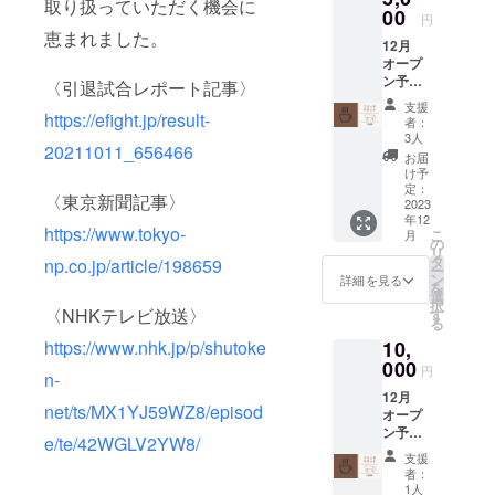
取り扱っていただく機会に
だけま
00
（普段
に参り
円
す。 下
から個
ます。
恵まれました。
12月
記メ
別、グ
※伺う
オープ
ニュー
ループ
際、移
ン予定
を提供
レッス
動や宿
〈引退試合レポート記事〉
の店内
予定で
ンも開
泊を伴
支援
で使え
https://efight.jp/result-
す。 ・
催して
う、交
者：
る【ド
コー
いま
通費・
3人
20211011_656466
リンク
ヒー ・
す） ご
滞在費
お届
チケッ
カフェ
希望の
などの
け予
ト10枚
オレ ・
定：
用途で
経費は
〈東京新聞記事〉
券】 店
2023
ワイン
ご活用
リター
年12
内のア
※有効期
くださ
ン価格
https://www.tokyo-
こ
月
ルコー
限：発
の
い。 ※
に含ま
リ
ルを含
行から
タ
プロ
れてい
np.co.jp/article/198659
ー
む、全
半年と
ン
ジェク
ます。
詳細を見る
を
てのド
なりま
選
ト終了
※プロ
択
リンク
す。
〈NHKテレビ放送〉
す
から半
ジェク
る
にご利
年間有
ト終了
10,
https://www.nhk.jp/p/shutoke
用いた
効とな
から1年
だけま
000
りま
間有効
円
n-
す。 下
す。
となり
12月
記メ
ます。
net/ts/MX1YJ59WZ8/episod
オープ
ニュー
ン予定
を提供
e/te/42WGLV2YW8/
の店内
予定で
支援
で使え
す。 ・
者：
る【ド
コー
1人