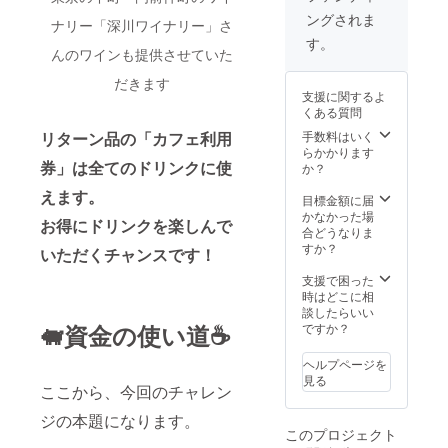
でお送
いただ
す。 財
ジップ
クトな
体：
ングされま
り致し
けると
ナリー「深川ワイナリー」さ
布、ス
がある
お財布
ピッグ
ます。
嬉しい
マート
す。
小銭入
です。
レザー
んのワインも提供させていた
です。
フォ
れ付き
柔らか
裏地：
①ショ
ン、
タイプ
くてつ
シャン
だきます
ルダー
ポーチ
②小銭
いつい
タン(グ
支援に関するよ
②巾着
など、
入れな
触って
レー
くある質問
単体 と
毎日持
しのシ
しまう
ベー
気分に
リターン品の「カフェ利用
手数料はいく
ち歩く
ンプル
質感の
ジュ) ■
合わせ
らかかります
必需品
タイプ
良さが
仕様
券」は全てのドリンクに使
てお使
か？
はもち
ほどよ
ありま
カード
いいた
ろん、
くまと
す。 ■
ポケッ
えます。
だけま
目標金額に届
500ml
まって
素材 本
ト×6/ フ
す。 財
かなかった場
のペッ
身軽に
体：
お得にドリンクを楽しんで
リーポ
布、ス
合どうなりま
トボト
持ち歩
ピッグ
ケット
マート
すか？
ルも収
ける、
いただくチャンスです！
レザー
×2 / 札
フォ
まりま
ピッグ
裏地：
入れ / 小
ン、
支援で困った
す。 日
レザー
シャン
銭入れ
ポーチ
時はどこに相
常使い
の薄さ
タン(グ
（ファ
など、
談したらいい
のバッ
を活か
レー
ス
🐖資金の使い道☕️
毎日持
ですか？
グとし
した、
ベー
ナー）
ち歩く
ても頼
ロング
ジュ) ■
縦9.6×
必需品
もしい
ウォ
ヘルプページを
仕様
横19.5×
はもち
収納
レット
見る
カード
厚さ約
ここから、今回のチャレン
ろん、
力。
なのに
ポケッ
1.8cm
500ml
ショル
コンパ
ト×6/ フ
ジの本題になります。
のペッ
ダーは
クトな
リーポ
このプロジェクト
トボト
結んで
お財布
ケット