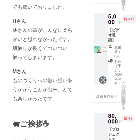
す。 店
お店」
選
択
内で使
ても驚いておりました。
にスポ
す
る
用する
ンサー
5,0
メ
様とし
残り10
Hさん
ニュー
00
て、お
円
表に、
力を貸
豚さんの革がこんなに柔ら
【ビデ
お名前
してい
オ通
を掲載
ただけ
かいと思わなかったです。
話】プ
させて
ると嬉
ロジェ
いただ
しいで
肌触りが良くてついつい
支援
クト
きま
す。 ※
者：
オー
す。 掲
掲載す
0人
触ってしまいます。
ナー児
載サイ
るお名
お届
嶋との
ズ縦5㎝
前を備
け予
雑談30
Mさん
×横10㎝
定：
考欄に
分
2024
「ピッ
ご記入
年01
ものづくりへの熱い想いを
「ピッ
グレ
くださ
こ
月
グレ
ザーの
の
い。 ※
リ
うかがうことが出来、とて
ザーと
お店」
タ
ニック
ー
の出会
にスポ
ン
ネーム
詳細を見る
も楽しかったです。
を
い」
ンサー
選
でも可
択
「ブラ
様とし
す
能で
る
ンド立
て、お
す。 ※
80,
ち上げ
力を貸
掲載期
残り3
につい
000
してい
🐖ご挨拶☕️
間は
円
て」
ただけ
2024年
【プロ
「ピッ
ると嬉
1月から
ジェク
グレ
しいで
3ヶ月で
トオー
ザーの