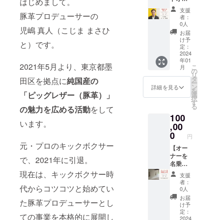
はじめまして。
す。 ※
す。
ナー児
魅力の
掲載す
支援
嶋を1日
豚革プロデューサーの
話」
るお名
者：
使える
「なん
前を備
0人
児嶋 真人（こじま まさひ
券】
でカ
考欄に
お届
2024年
フェ
ご記入
け予
と）です。
1月以
バーを
定：
くださ
降
2024
併設す
い。 ※
年01
月、
るの
ニック
2021年5月より、東京都墨
こ
月
火、水
か」
の
ネーム
リ
のどこ
「キッ
タ
でも可
田区を拠点に
純国産の
ー
か1日
クボク
ン
能で
詳細を見る
を
(8:00-
「ピッグレザー（豚革）」
サー時
選
す。 ※
択
18:00)
代の
す
掲載期
る
の魅力を広める活動
をして
で、ご
話」 な
間は
100
利用い
どなど
2024年
います。
ただけ
,00
30分間
1月から
ます。
お話を
0
3ヶ月で
円
「公序
しま
す。
元・プロのキックボクサー
良俗に
【オー
しょ
反する
ナーを
う！
で、2021年に引退。
内容、
名乗れ
※2024
法令に
る権利
年1月以
現在は、キックボクサー時
支援
違反す
（虚
降に日
者：
代からコツコツと始めてい
る内容
無）】
程を合
0人
などは
ピッグ
わせて
お届
た豚革プロデューサーとし
お受け
レザー
zoomで
け予
できま
ショッ
行いま
定：
ての事業を本格的に展開し
せ
プSaiの
2024
す。 ※