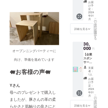
して、
お届
1月21日
「ピッ
け予
(日)
グレ
定：
2024年
ザーの
2024
1月27日
年01
お店」
こ
(土)
月
を応援
の
リ
2024年
できる
タ
ー
1月28日
権利で
ン
詳細を見る
を
(日)
す。 店
選
択
内で使
す
る
用する
30,
ピッグ
レザー
000
円
オープンニングパーティーに
コース
【企業
ターの
スポン
裏に、
向け、準備を進めています
サー】
お名前
個人ス
を掲載
支援
🐖お客様の声🐖
ポン
させて
者：
サーと
いただ
1人
して、
きま
お届
「ピッ
す。 掲
け予
Yさん
グレ
載サイ
定：
ザーの
2024
ズ縦3㎝
母へのプレゼントで購入し
年01
お店」
×横5㎝
こ
月
を応援
「ピッ
の
ましたが、豚さんの革の柔
リ
できる
グレ
タ
ー
権利で
ザーの
ン
らかさと肌触りの良さにと
詳細を見る
を