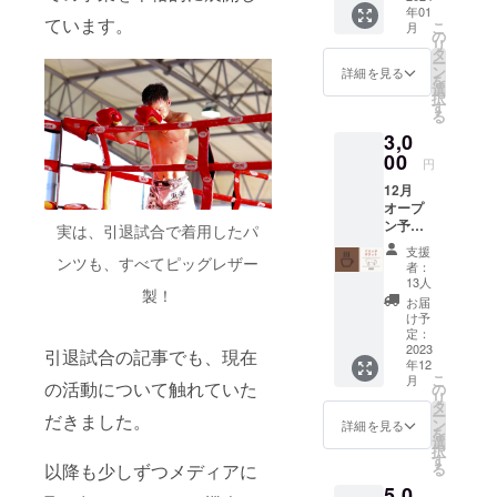
年01
ん。」
オー
特に聞
ています。
こ
月
※日程の
ナーを
きたい
の
リ
第一希
名乗る
話を備
タ
ー
望に添
ことが
考欄に
ン
詳細を見る
を
えない
できま
ご記入
選
択
場合が
す。事
くださ
す
る
ありま
実上は
い。
3,0
す。 ※
「あし
別途、
ながお
00
円
現地ま
じさ
12月
での交
ん」と
オープ
通費が
なって
ン予定
かかり
見守っ
実は、引退試合で着用したパ
の店内
ます。
ていた
支援
で使え
ンツも、すべてピッグレザー
●1日
だくサ
者：
る【ド
ピッグ
ポー
13人
製！
リンク
レザー
ターさ
お届
チケッ
の話を
んにな
け予
ト6枚
聞きた
りま
定：
券】 店
2023
い ●仕
す。 ご
引退試合の記事でも、現在
年12
内のア
事のア
希望の
こ
月
ルコー
の活動について触れていた
シスタ
場合、
の
リ
ルを含
ントに
児嶋が
タ
ー
だきました。
む、全
●キック
直接
ン
詳細を見る
を
てのド
ボクシ
オー
選
択
リンク
ングの
ナー様
す
る
以降も少しずつメディアに
にご利
トレー
にお礼
5,0
用いた
ナーに
を伝え