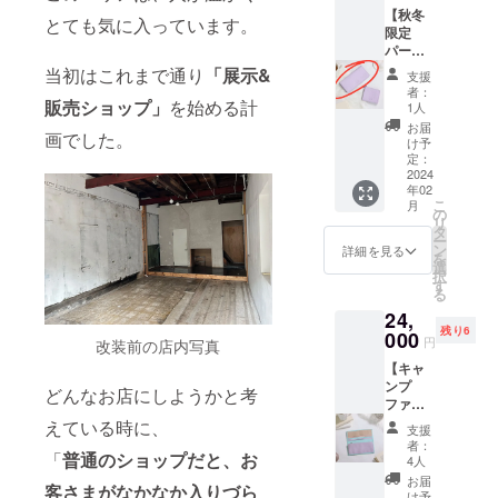
納期が
けると
8.5×厚
作って
【秋冬
円
遅れて
嬉しい
とても気に入っています。
さ約
いま
限定
(2024年
の商品
です。
1.5cm
す。 日
パープ
2月以降
の追加
■このサ
頃扱い
ル】墨
にお届
当初はこれまで通り
「展示&
を検討
イズ
支援
に困っ
田区産
け予定)
してい
に、
者：
てしま
ピッグ
販売ショップ」
を始める計
※各色限
ます。
1人
すっき
うケー
レザー
定10個
※強度に
り収ま
お届
ブル
画でした。
ロング
での納
問題の
け予
る。
類。 グ
ウォ
期とな
定：
ない、
「収納
ルグル
レット
2024
りま
傷やシ
力とコ
と巻き
年02
(画像左
す。 ※
ワを使
ンパク
こ
つけて
月
側) 小売
各色10
の
用した
トさ」
リ
おくの
価格
個以上
タ
商品で
を追及
ー
も方法
税込
の支援
ン
す。 傷
詳細を見る
して創
を
の一つ
23,000
が入っ
選
やシワ
られ
択
です
円
た場
す
を個性
た、Ｌ
る
が、見
(2024年
合、納
とし
字ファ
た目の
24,
2月以降
期が遅
て、愛
スナー
印象が
残り6
にお届
000
れての
着を
タイプ
円
改装前の店内写真
今ひと
け予定)
商品の
持って
の財
つ。 そ
【キャ
※写真2
追加を
可愛
布。
んな時
ンプ
枚目は
検討し
がって
どんなお店にしようかと考
ファス
に是非
ファイ
仕様イ
ていま
いただ
ナーを
活用し
ヤー限
メージ
えている時に、
す。 ※
けると
開く
支援
て頂き
定】墨
で、色
強度に
嬉しい
者：
と、小
たい、
田区産
「
普通のショップだと、お
はパー
問題の
4人
です。
銭入れ
お洒落
ピッグ
プルに
ない、
■このサ
お届
と2つの
客さまがなかなか入りづら
で便利
レザー
なりま
傷やシ
け予