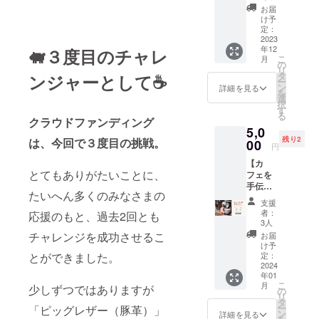
リンク
ヒー ・
お届
チケッ
カフェ
け予
ト20枚
オレ ・
定：
券】 店
2023
ワイン
年12
内のア
🐖３度目のチャレ
※有効期
こ
月
ルコー
限：発
の
リ
ルを含
行から
タ
ンジャーとして☕️
ー
む、全
半年と
ン
詳細を見る
を
てのド
なりま
選
択
リンク
す。
す
る
にご利
クラウドファンディング
5,0
用いた
残り2
は、今回で３度目の挑戦。
だけま
00
円
す。 下
【カ
記メ
とてもありがたいことに、
フェを
ニュー
手伝え
を提供
たいへん多くのみなさまの
る券】
予定で
支援
初めて
す。 ・
者：
応援のもと、過去2回とも
の挑戦
コー
3人
である
ヒー ・
チャレンジを成功させるこ
お届
「カ
カフェ
け予
フェ運
オレ ・
定：
とができました。
営」を
2024
ワイン
年01
手伝え
※有効期
こ
月
少しずつではありますが
る権利
限：発
の
リ
となり
行から
タ
ー
「ピッグレザー（豚革）」
ます。
半年と
ン
詳細を見る