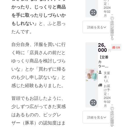
イズ
スペー
なコー
マルチ
す。 ※
定：
ワを使
に、
ス。 シ
かったり、じっくりと商品
ドク
カラー
2024
各色限
用した
すっき
ンプル
リップ
年02
ロング
定10個
商品で
り収ま
を手に取ったりしづらいか
なつく
こ
月
をご用
ウォ
での納
の
す。 傷
る。
りです
リ
意いた
レット
期とな
タ
やシワ
もしれない」
と、ふと思っ
「収納
が、紙
ー
しまし
小売価
りま
ン
を個性
詳細を見る
力とコ
幣・小
を
た。
格 税
たんです。
す。 ※
選
とし
ンパク
銭・
択
コード
込
各色10
す
て、愛
トさ」
カード
る
を束ね
24,000
個以上
着を
を追及
がしっ
てパチ
自分自身、洋服を買いに行
26,
円
の支援
持って
して創
かり収
ン。 手
残り9
(2024年
000
が入っ
可愛
られ
円
納でき
く時に「店員さんの前だと
早く簡
2月以降
た場
がって
た、Ｌ
ます。
単に収
【定番
にお届
合、納
いただ
字ファ
L字型の
ゆっくり商品を検討しづら
納でき
カ
け予定)
期が遅
けると
スナー
ファス
て、さ
ラー】
※各色限
れての
嬉しい
いな」とか「買わずに帰る
タイプ
ナーは
らに見
墨田区
定10個
商品の
です。
の財
支援
大きく
た目に
産ピッ
での納
追加を
のも少し申し訳ないな」と
■薄くて
者：
布。
開き、
も可愛
グレ
期とな
検討し
1人
軽く
ファス
中身の
い、実
ザー
感じた経験もありました。
りま
ていま
て、柔
お届
ナーを
取り出
用性と
2Way巾
す。 ※
す。 ※
け予
らかい
開く
しも簡
機能美
着バッ
各色10
定：
強度に
ロング
と、小
単。 ほ
冒頭でもお話したように、
を兼ね
グ(ブ
2024
個以上
問題の
ウォ
銭入れ
どよく
年02
備えた
ルー、
の支援
ない、
レット
と2つの
まと
こ
少しずつ広がってきた実感
月
本革ア
ピン
が入っ
の
傷やシ
ブ
スペー
まって
リ
イテム
ク、
た場
タ
ワを使
ルー、
ス。 シ
はあるものの、ピッグレ
身軽に
ー
です。
ベー
合、納
ン
用した
詳細を見る
ピン
ンプル
持ち歩
を
パッ
ジュ) 小
期が遅
選
商品で
ザー（豚革）の認知度はま
ク、
なつく
ける、
択
ケージ
売価
れての
す
す。 傷
ベー