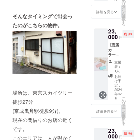
側) 小売
の支援
の
いただ
触って
革を、
リ
価格
が入っ
タ
けると
しまい
余すこ
ー
税込
た場
ン
嬉しい
詳細を見る
ます。
となく
を
16,000
そんなタイミングで出会っ
合、納
選
です。
■素材
有効活
択
円
期が遅
す
■縫わな
本体：
用して
る
たのがこちらの物件。
(2024年
れての
い、簡
ピッグ
いま
23,
2月以降
商品の
易小銭
レザー
す。 ③
残り9
にお届
000
追加を
入れ Sai
■仕様
円
無駄な
け予定)
検討し
のピッ
収納枚
く使う
【定番
※写真2
ていま
グレ
数2〜3
ため
カ
枚目
す。 ※
ザー入
枚 縦
に、強
ラー】
は、
強度に
門に
5.5×横
度には
墨田区
パープ
問題の
ピッタ
10×厚さ
支援
影響の
産ピッ
ルでは
ない、
リな商
者：
約2cm
ない傷
グレ
なく仕
傷やシ
1人
品で
やシワ
ザーロ
様イ
ワを使
す。 柔
お届
も使用
ング
メージ
用した
け予
らかく
してい
ウォ
です。
定：
商品で
てつい
ます。
レット
2024
※限定10
す。 傷
つい
場所は、東京スカイツリー
④長く
年02
(ブ
個での
やシワ
触って
使って
こ
月
ルー、
納期と
の
徒歩27分
を個性
しまい
いただ
リ
ピン
なりま
タ
とし
ます。
くため
ー
ク、
(京成曳舟駅徒歩9分)。
す。
ン
て、愛
詳細を見る
■素材
に、
を
ベー
※10個以
選
着を
本体：
ピッグ
択
現在の間借りのお店の近く
ジュ) 小
上の支
す
持って
ピッグ
レザー
る
売価
援が
可愛
レザー
を2枚張
です。
23,
格 税
入った
がって
■仕様
り合わ
残り9
込
000
場合、
いただ
縦7×横
円
このエリアは、人が温かく
せて
23,000