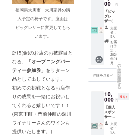
ルをお
00
円
バー併
送りさ
福岡県大川市 大川家具の購
設の
「ピッ
せてい
ピッグ
グレ
ただき
入予定の椅子です。座面は
レザー
ザー(豚
ます。
ショッ
革)のお
ピッグレザーに変更してもら
支援
プSai 〒
店」を
者：
131-
ただた
います。
5人
0041 東
だ応援
お届
京都墨
してく
け予
田区八
ださる
定：
2/15(金)のお店のお披露目と
広2-45-
方への
2024
11 【日
年01
リター
なる、
「オープニングパー
時】 ※
こ
月
ンで
の
下記よ
リ
す。 児
ティー参加券」
をリターン
タ
り希望
ー
嶋真人
ン
詳細を見る
日を選
を
品として出しています。
から熱
選
び、備
択
いお礼
す
考欄に
初めての挑戦となるお店作
る
の動画
記入を
10,
をお送
りの成果を一緒にお祝いし
お願い
残り5
りさせ
000
円
致しま
ていた
てくれると嬉しいです！！
す。
【個人
だきま
10:00-
スポン
す。
(東京下町・門前仲町の深川
11:30
サー】
2024年
個人ス
ワイナリーさんのワインも
支援
1月20日
ポン
者：
(土)
提供いたします。)
サーと
5人
2024年