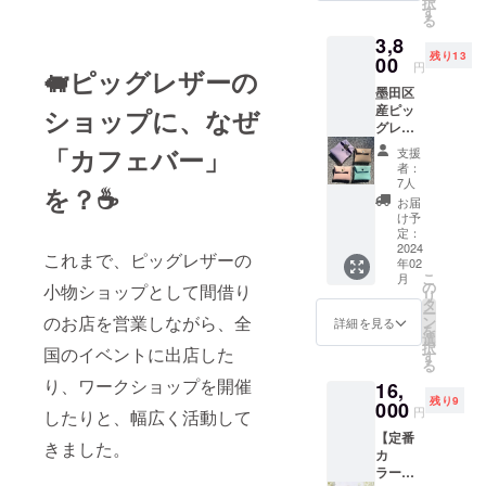
択
にお届
の支援
す
えくだ
る
け予定)
が入っ
さい。
3,8
※各色限
た場
※交通費
残り13
定20個
00
合、納
は発生
円
🐖ピッグレザーの
での納
期が遅
しませ
墨田区
期とな
れての
ん。 ※
産ピッ
ショップに、なぜ
りま
商品の
有効期
グレ
す。 ※
追加を
限は、
ザー小
各色20
検討し
「カフェバー」
プロ
支援
銭入れ
個以上
ていま
ジェク
者：
(シル
の支援
す。 ※
7人
ト終了
を？☕️
バーボ
が入っ
強度に
から2ヶ
お届
タン) 小
た場
問題の
け予
月とな
売価
合、納
定：
ない、
りま
格 税
2024
期が遅
傷やシ
す。
これまで、ピッグレザーの
年02
込3,800
れての
ワを使
こ
月
円
商品の
の
用した
小物ショップとして間借り
リ
(2024年
追加を
タ
商品で
ー
2月以降
のお店を営業しながら、全
検討し
ン
す。 傷
詳細を見る
を
にお届
ていま
選
やシワ
択
国のイベントに出店した
け予定)
す。 ※
す
を個性
る
※各色限
強度に
とし
り、ワークショップを開催
16,
定20個
問題の
て、愛
残り9
での納
000
ない、
着を
円
したりと、幅広く活動して
期とな
傷やシ
持って
【定番
りま
ワを使
可愛
きました。
カ
す。 ※
用した
がって
ラー】
各色20
商品で
いただ