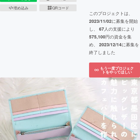
埋め込み
QRコード
このプロジェクトは、
2023/11/02
に募集を開始
し、
67
人の支援により
575,100
円の資金を集
め、
2023/12/14
に募集を
終了しました
もう一度プロジェク
トをやってほしい