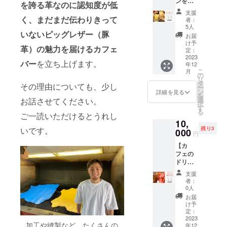
ンを記
盛り上
利益は
を誇る革なのに認知度が低
念した
げてく
ありま
支援
【オー
ださ
く、まだまだ伝わりきって
せん。
者：
プニン
い！！
※有効期
5人
グイベ
いないピッグレザー（豚
日程
限は、
お届
ント参
は、な
プロ
け予
革）の魅力を届けるカフェ
加権】
るべく
定：
ジェク
「0から
2023
要望に
ト終了
バー
を立ち上げます。
年12
のお店
沿うよ
から半
こ
月
づくり
う調整
の
年とな
リ
を応援
しま
タ
りま
その理由についても、少し
ー
してく
す。 ※
ン
す。
詳細を見る
を
だる皆
備考欄
選
お話させてください。
択
さん」
より希
す
る
と乾杯
ご一読いただけるとうれし
望の日
10,
できる
程を、
残り3
いです。
日を楽
000
2024年
円
しみに
1月以降
【カ
してい
で3日お
フェの
ます！
伝えく
ドリン
ドリン
ださ
クを一
ク、軽
い。 ※
支援
緒に考
食込み
交通
者：
える
となり
費、売
0人
券】 初
ます。
り上げ
お届
めての
下記の3
からの
け予
挑戦で
日間で
定：
利益は
ある
2023
開催致
発生し
加工や縫製など、たくさんの
年12
「カ