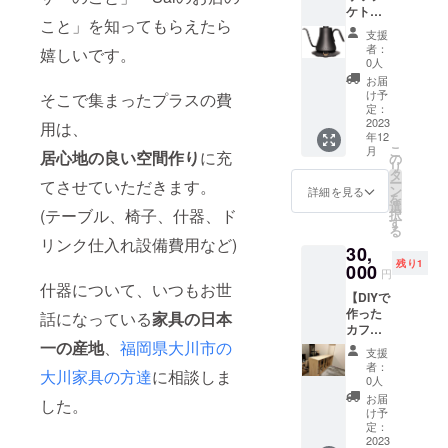
ケト
作った
を使っ
こと」を知ってもらえたら
ル】ご
トイレ
た木製
支援
支援 カ
前の
スツー
者：
嬉しいです。
フェで
壁】を
ルを作
0人
提供す
使用し
るワー
お届
るコー
ている
ク
け予
そこで集まったプラスの費
ヒーを
写真を
定：
ショッ
淹れる
2023
メール
用は、
プ』を
年12
際に必
でお送
開催し
こ
月
居心地の良い空間作り
に充
要な
り致し
の
ます。
リ
【ド
ます。
タ
※料金は
ー
てさせていただきます。
リップ
ン
1脚の料
詳細を見る
を
ケト
選
金で
(テーブル、椅子、什器、ド
択
ル】を
す
す。ご
る
寄付し
家族で
リンク仕入れ設備費用など)
30,
ていた
参加し
残り1
だける
000
て一脚
円
方を探
什器について、いつもお世
作って
【DIYで
してい
もらう
作った
ます。
話になっている
家具の日本
ことも
カフェ
大切に
可能で
一の産地
、
福岡県大川市の
カウン
使わせ
す。 ※
支援
ター(材
ていた
豚さん
者：
大川家具の方達
に相談しま
料費)】
だきま
0人
のキズ
ご支援
す。
やシ
お届
した。
カフェ
【ド
け予
ワ、木
でのド
リップ
定：
材の木
リンク
2023
ケト
目の違