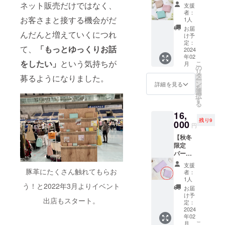
墨田区
個以上
す。 傷
ネット販売だけではなく、
けると
支援
産ピッ
の支援
やシワ
嬉しい
者：
グレ
お客さまと接する機会がだ
が入っ
を個性
1人
です。
ザーミ
た場
とし
■さりげ
お届
んだんと増えていくにつれ
ニウォ
合、納
て、愛
け予
なく個
レット
期が遅
定：
着を
性を発
て、
「もっとゆっくりお話
(ブ
2024
れての
持って
揮す
年02
ルー、
商品の
可愛
る、パ
をしたい」
という気持ちが
こ
月
ピン
追加を
の
がって
ステル
リ
ク、
検討し
タ
いただ
募るようになりました。
カラー
ー
ベー
ていま
ン
けると
詳細を見る
のコー
を
ジュ) 小
す。 ※
選
嬉しい
ドク
択
売価格
強度に
す
です。
リップ
る
税込
問題の
■縫わな
【特
16,
16,000
ない、
い、簡
徴】 ①
残り9
円
000
傷やシ
易カー
優しい
円
(2024年
ワを使
ドケー
肌触り
【秋冬
2月以降
用した
ス Saiの
が好評
限定
にお届
商品で
ピッグ
のピッ
パープ
け予定)
す。 傷
レザー
グレ
ル】墨
※各色限
やシワ
入門に
ザーを
支援
田区産
定10個
豚革にたくさん触れてもらお
を個性
ピッタ
者：
使用し
ピッグ
での納
とし
1人
リな商
ていま
レザー
う！と2022年3月よりイベント
期とな
て、愛
品で
お届
す。 ②
ミニ
りま
着を
け予
す。 柔
革小物
出店もスタート。
ウォ
す。 ※
定：
持って
らかく
では使
レット
2024
各色10
可愛
てつい
えない
年02
(画像右
個以上
がって
つい
部分の
こ
月