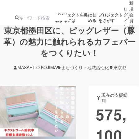
新
ロ
規
グ
会
プロジェクトを掲
はじ
プロジェクト
/
載するには
める
をさがす
イ
員
ン
登
東京都墨田区に、ピッグレザー（豚
録
革）の魅力に触れられるカフェバー
をつくりたい！
人気のプロ
注目のリ
注目の新着プロ
募集終了が近いプ
もうすぐ公開
ジェクト
ターン
ジェクト
ロジェクト
されます
MASAHITO KOJIMA
まちづくり・地域活性化
東京都
アート・写真
音楽
現在の支援総
テクノロジー・ガジェット
ゲーム・サ
額
575,
映像・映画
書籍・雑誌
100
ビジネス・起業
チャレンジ