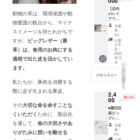
000
21:00
円
イメー
基本は
【店内
ジが形
お店に
動物の革は、環境保護や動
のレイ
になる
来てい
アウト
かもし
ただい
物愛護の観点から、マイナ
を一緒
れませ
ての話
支援
に考え
ん。 日
し合い
者：
スイメージを持たれがちで
る券】
程は、
(厳しい
0人
初めて
なるべ
方はビ
すが、
ピッグレザー（豚
お届
の挑戦
く要望
デオ通
け予
である
革）は、食用のお肉にする
に沿う
定：
話)にな
「店舗
2023
よう調
りま
年12
過程で出た皮を活かしてい
の空間
整しま
す。 ※
こ
月
づく
す。 ※
の
備考欄
リ
ます。
り」を
基本は
タ
より希
ー
一緒に
お店に
ン
望の日
詳細を見る
を
考えて
来てい
選
程を、
私たちが、豚肉を消費する
択
魅力的
ただい
す
プロ
る
なお店
ての話
ジェク
際に必ず生まれる豚皮。
2,4
にしま
し合い
ト終了
残り41
しょ
00
(厳しい
以降で3
円
う！ あ
方はビ
その
大切な命を余すことな
日お伝
■墨田区
なたの
デオ通
えくだ
産ピッ
くいただく
ために、製品化
イメー
話)にな
さい。
グレ
ジが形
りま
※交通費
を通して、
命の大切さやあ
ザー
になる
す。 ※
は発生
支援
コード
かもし
備考欄
しませ
者：
りがたみに想いを馳せる
クリッ
れませ
より希
9人
ん。 ※
プ3色
ん。 日
望の日
有効期
お届