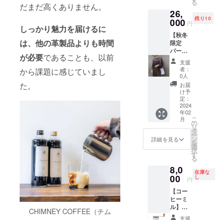
りです
ピッグ
る
も可愛
格 税
商品の
だまだ高くありません。
やシワ
ジュの3
が、紙
レザー
26,
いの
込
追加を
を個性
色から
幣・小
の薄さ
残り10
で、
26,000
000
検討し
とし
お好き
円
銭・
を活か
しっかり魅力を届けるに
ちょっ
円
ていま
て、愛
なお色
カード
したコ
【秋冬
とした
(2024年
す。 ※
着を
をお選
がしっ
ンパク
は、他の革製品よりも時間
限定
プレゼ
2月以降
強度に
持って
びくだ
かり収
トなお
パープ
ントに
にお届
問題の
可愛
さい。
納でき
が必要
であることも、以前
財布で
ル】墨
もピッ
け予定)
ない、
がって
※こちら
支援
ます。
す。 ■
田区産
タリで
※各色限
傷やシ
いただ
者：
の商品
から課題に感じていまし
L字型の
素材 本
ピッグ
す。
定10個
ワを使
0人
けると
は全て
ファス
体：
レザー
での納
用した
た。
嬉しい
お届
単色デ
ナーは
ピッグ
2Way巾
期とな
商品で
け予
です。
ザイン
大きく
レザー
着バッ
りま
定：
す。 傷
■薄くて
となり
開き、
■仕様
グ 小
2024
す。 ※
やシワ
軽く
ます。
中身の
サイ
年02
売価
各色10
を個性
て、柔
タイプ
取り出
こ
ズ：横
月
格 税
個以上
の
とし
らかい
は2タイ
しも簡
リ
105mm
込
の支援
タ
て、愛
ロング
プ。 ①
単。 ほ
ー
×縦
26,000
が入っ
ン
着を
詳細を見る
ウォ
ジップ
どよく
を
95mm×
円
た場
選
持って
レット
がある
まと
択
厚み
(2024年
合、納
す
可愛
限定カ
小銭入
まって
る
20mm
2月以降
期が遅
がって
ラー
れ付き
身軽に
重さ：
8,0
にお届
れての
いただ
パープ
タイプ
在庫な
持ち歩
約35g
け予定)
00
商品の
し
けると
ルの単
円
②小銭
ける、
※限定10
追加を
嬉しい
色デザ
入れな
ピッグ
【コー
個での
検討し
です。
インと
しのシ
レザー
ヒーミ
納期と
ていま
■薄くて
なりま
ンプル
の薄さ
ル】ご
なりま
す。 ※
軽く
CHIMNEY COFFEE（チム
す。
タイプ
を活か
支援 カ
す。
強度に
て、柔
タイプ
支援
ほどよ