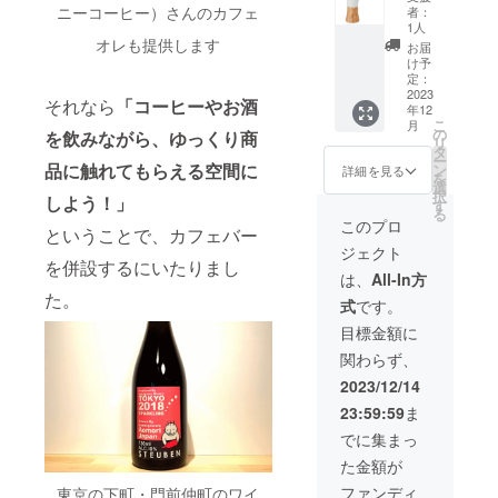
したコ
フェで
※10個以
問題の
ニーコーヒー）さんのカフェ
らかい
者：
は2タイ
くまと
ンパク
提供す
上の支
ない、
1人
ロング
プ。 ①
まって
トなお
るコー
オレも提供します
援が
傷やシ
ウォ
お届
ジップ
身軽に
財布で
ヒーを
入った
ワを使
け予
レット
がある
持ち歩
す。 ■
淹れる
場合、
定：
用した
表はブ
小銭入
ける、
素材 本
際に必
2023
納期が
商品で
ルーの
それなら
「コーヒーやお酒
れ付き
ピッグ
体：
年12
要な
遅れて
す。 傷
ピッグ
タイプ
レザー
こ
ピッグ
月
【コー
の商品
の
やシワ
を飲みながら、ゆっくり商
レザー
②小銭
の薄さ
リ
レザー
ヒーミ
の追加
タ
を個性
を使
入れな
を活か
ー
■仕様
ル】を
品に触れてもらえる空間に
を検討
ン
とし
詳細を見る
用。 中
しのシ
した、
を
サイ
寄付し
してい
選
て、愛
には、
ンプル
ロング
択
ズ：横
しよう！」
ていた
ます。
す
着を
パープ
タイプ
ウォ
る
105mm
だける
※強度に
持って
このプロ
ル、ブ
ほどよ
レット
ということで、カフェバー
×縦
方を探
問題の
可愛
ルー、
くまと
なのに
95mm×
ジェクト
してい
ない、
がって
ピン
まって
を併設するにいたりまし
コンパ
厚み
ます。
傷やシ
いただ
は、
All-In方
ク、
身軽に
クトな
20mm
大切に
ワを使
けると
た。
ベー
持ち歩
お財布
重さ：
式
です。
使わせ
用した
嬉しい
ジュの4
ける、
です。
約35g
ていた
商品で
です。
目標金額に
色を使
ピッグ
柔らか
だきま
す。 傷
①ショ
用した
レザー
くてつ
関わらず、
す。
やシワ
ルダー
マルチ
の薄さ
いつい
【コー
を個性
②巾着
2023/12/14
カラー
を活か
触って
ヒーミ
とし
単体 と
となっ
した、
しまう
23:59:59
ま
ル】を
て、愛
気分に
ていま
ロング
質感の
使用し
着を
合わせ
でに集まっ
す。
ウォ
良さが
ている
持って
てお使
タイプ
レット
ありま
た金額が
写真を
可愛
いいた
は2タイ
なのに
す。 ■
メール
がって
だけま
ファンディ
東京の下町・門前仲町のワイ
プ。 ①
コンパ
素材 本