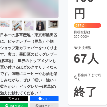
円
まちづくり・地域活性化
CAMPFIRE for Social Good
CAMPFIRE Creation
287%
CAMPFIREふるさと納税
machi-ya
コミュニティ
目標金額は
日本一の豚革産地・東京都墨田区
200,000円
に、ピックレザー（豚革）小物
ショップ兼カフェバーをつくりま
支援者数
67
人
す。実は、墨田区のピッグレザー
(豚革)は、世界のトップメゾンも
買い付けるほどのクオリティなん
です。気軽にコーヒーやお酒を楽
募集終了まで残
り
しみながら、ぜひ「軽い・強い・
終了
柔らかい」ピッグレザー(豚革)の
魅力に触れてください！
ポスト
シェア
LINEで送る
URLコピー