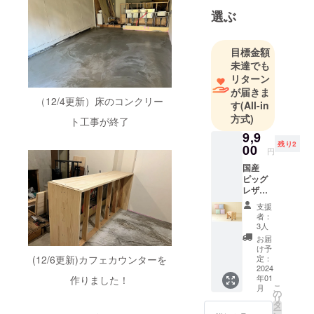
性が良い豚
選ぶ
革に着目
し、クラウ
ドファン
目標金額
未達でも
ディングを
リターン
活用して事
が届きま
業をスター
（12/4更新）床のコンクリー
す
(All-in
ト。豚革の
方式)
ト工事が終了
財布やバッ
9,9
グを手掛け
残り2
00
円
るほか、
国産
ワーク
ピッグ
ショップを
レザー
を使っ
通じてその
支援
た木製
者：
魅力を発
スツー
3人
信。
ルを作
お届
る
け予
キックボク
【ワー
(12/6更新)カフェカウンターを
定：
シングでの
ク
2024
年01
作りました！
ショッ
苦境と目立
こ
月
プ参加
の
たない豚革
リ
券】
タ
ー
の存在を重
(SDGs