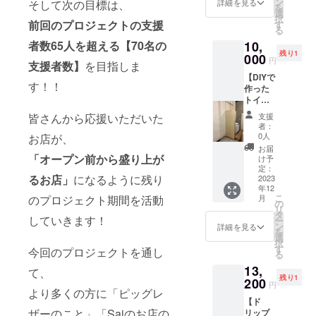
ン
そして次の目標は、
詳細を見る
を
の講座
選
ね、国内産
択
付き) 日
前回のプロジェクトの支援
す
業の復興に
る
本一の
者数65人を超える【70名の
10,
情熱を注い
家具産
残り1
地・福
000
でいます。
円
支援者数】
を目指しま
岡県大
【DIYで
川市の
す！！
作った
家具
トイレ
メー
前の壁
カー
皆さんから応援いただいた
支援
(材料
『一龍
者：
費)】ご
木工有
0人
お店が、
支援
限会
お届
「クラ
「オープン前から盛り上が
社』と
け予
ファン
のコラ
定：
るお店」
になるように残り
支援者
2023
ボ！
年12
様の
SDGsの
こ
のプロジェクト期間を活動
月
ネーム
イベン
の
リ
掲示」
トでも
タ
していきます！
ー
や「お
大人気
ン
詳細を見る
を
知らせ
の 『国
選
択
掲示」
産ヒノ
す
今回のプロジェクトを通し
る
に大切
キとス
13,
に使わ
ギ材、
て、
残り1
せてい
200
それに
円
より多くの方に「ピッグレ
ただき
国産
【ド
ます。
ピッグ
ザーのこと」「Saiのお店の
リップ
【DIYで
レザー