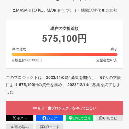
MASAHITO KOJIMA
まちづくり・地域活性化
東京都
現在の支援総額
575,100
円
終了
287
%達成
目標金額
200,000
円
支援者数
67
人
このプロジェクトは、
2023/11/02
に募集を開始し、
67
人の支援
により
575,100
円の資金を集め、
2023/12/14
に募集を終了しま
した
もう一度プロジェクトをやってほしい
ポスト
シェア
LINEで送る
URLコピー
埋め込み
QRコード