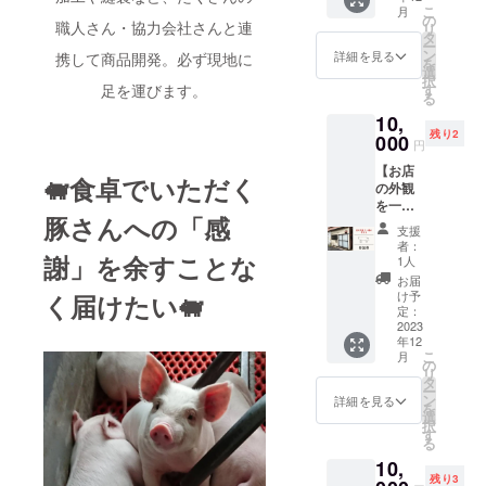
しま
ませ
こ
月
フェで
す。 ※
の
ん。 ※
職人さん・協力会社さんと連
リ
提供す
どこか1
タ
材料は
ー
るドリ
日での
ン
こちら
詳細を見る
携して商品開発。必ず現地に
を
ンク」
参加と
選
で用意
択
を一緒
なりま
足を運びます。
す
いたし
る
に考え
す。 ご
ます。
10,
て魅力
希望の
※有効期
残り2
的なお
000
お日に
限は、
円
店にし
ちをオ
プロ
【お店
ましょ
プショ
ジェク
🐖食卓でいただく
の外観
う！ あ
ンより
ト終了
を一緒
なたの
選択く
から半
豚さんへの「感
に考え
好きな
ださ
年間と
支援
る券】
ドリン
い！ ■
なりま
者：
初めて
謝」を余すことな
クがメ
開催日
1人
す。
の挑戦
ニュー
程
お届
である
に加わ
12/15(
け予
く届けたい🐖
店舗の
るかも
定：
金)
「外
2023
しれま
19:30-
年12
観」を
せん。
21:00
こ
月
一緒に
日程
の
12/16(
リ
考えて
は、な
タ
土)
ー
目を惹
るべく
ン
19:30-
詳細を見る
を
くお店
要望に
選
21:00
択
にしま
沿うよ
す
12/17(
る
しょ
う調整
日)
10,
う！ あ
しま
19:30-
残り3
なたの
す。 ※