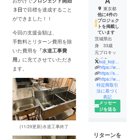
A
おかげで
プロジェクト開始
東京都
３日
で目標を達成すること
他に4件の
ができました！！
プロジェク
トを掲載し
今回の支援金額は、
ています
茨城県出
手数料とリターン費用を除
身 33歳
いた費用を
「水道工事費
元プロキッ
用」
に充てさせていただき
クボク
koji_koji1992
サー。
https://www.instagram.com/sai_pig
ます。
引退後、墨
https://sai2021.official.ec/
https://www.pigup2021.com/
田区で豚革
特定商取引
製品のブラ
法に基づく
ンド「Sai」
表記
を立ち上
メッセー
げ、豚革の
ジを送る
魅力を広め
る活動を展
(11/29更新)水道工事終了
開中。
軽くて通気
リターンを