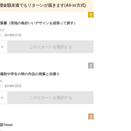
標金額未達でもリターンが届きます
(All-in方式)
葉書（現地の格好いいデザインを頑張って探す）
0人
：2018年07月
このリターンを選択する
る
備校や学生の時の作品の画像と自撮り
人
：2019年05月
このリターンを選択する
る
談1hour