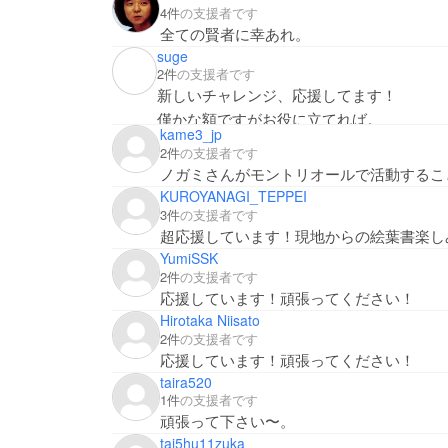
4件
の支援者です
全ての賢者に幸あれ。
suge
2件
の支援者です
新しいチャレンジ、応援してます！
僅かな額ですがお役に立てれば。
kame3_jp
2件
の支援者です
ノガミさんがモントリオールで活動するこ
KUROYANAGI_TEPPEI
3件
の支援者です
超応援しています！現地からの絵葉書楽し
YumiSSK
2件
の支援者です
応援しています！頑張ってください！
Hirotaka Niisato
2件
の支援者です
応援しています！頑張ってください！
taira520
1件
の支援者です
頑張って下さい〜。
tai5hu11zuka