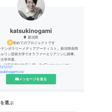
katsukinogami
新潟県
初めてのプロジェクトです
ンテンポラリーメディアアーティスト。新潟県長岡
ベルリン芸術大学でオラファーエリアソンに師事。
術大学卒業。
ア芸術祭19th新人賞、ArsElectronicaサウンド
7z7z7z7
選出、学生CGコンテスト20thグランプリ、
atsukinogami.co/
h silver award、アジアデジタルアート大賞2015優秀
メッセージを送る
やWRO、Scopitone等海外メディアアート祭に出
にアーティスト特集、WIREDやDesignBoom、装
家100人など多数メディア掲載。group_inou等の
Mなどを多数制作。
を選ぶ