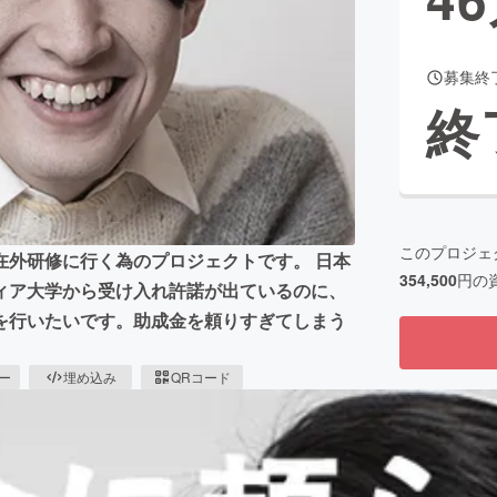
募集終
CAMPFIRE for Social Good
CAMPFIRE Creation
終
CAMPFIREふるさと納税
machi-ya
コミュニティ
このプロジェ
在外研修に行く為のプロジェクトです。 日本
354,500
円の
ィア大学から受け入れ許諾が出ているのに、
を行いたいです。助成金を頼りすぎてしまう
ピー
埋め込み
QRコード