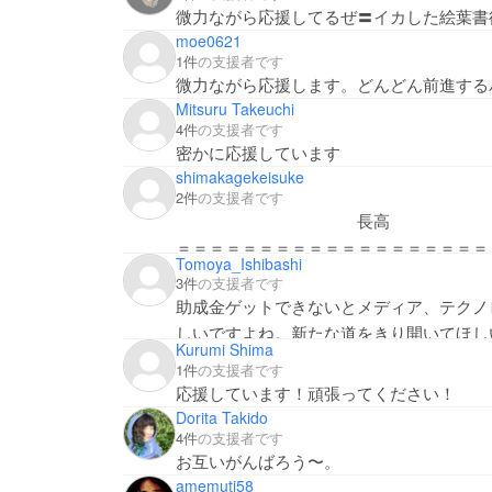
微力ながら応援してるぜ〓イカした絵葉書
moe0621
1件
の支援者です
微力ながら応援します。どんどん前進する
Mitsuru Takeuchi
4件
の支援者です
密かに応援しています
shimakagekeisuke
2件
の支援者です
長高
＝＝＝＝＝＝＝＝＝＝＝＝＝＝＝＝＝＝＝
Tomoya_Ishibashi
大手
3件
の支援者です
助成金ゲットできないとメディア、テクノ
しいですよね。新たな道をきり開いてほし
Kurumi Shima
1件
の支援者です
応援しています！頑張ってください！
Dorita Takido
4件
の支援者です
お互いがんばろう〜。
amemuti58