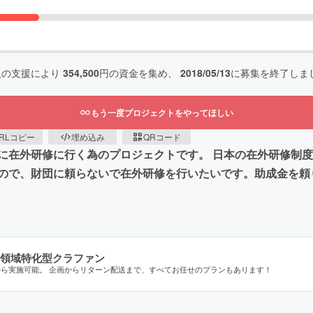
人の支援により
354,500
円の資金を集め、
2018/05/13
に募集を終了しま
もう一度プロジェクトをやってほしい
RLコピー
埋め込み
QRコード
に在外研修に行く為のプロジェクトです。 日本の在外研修制
ので、財団に頼らないで在外研修を行いたいです。助成金を頼
領域特化型クラファン
から実施可能。 企画からリターン配送まで、すべてお任せのプランもあります！