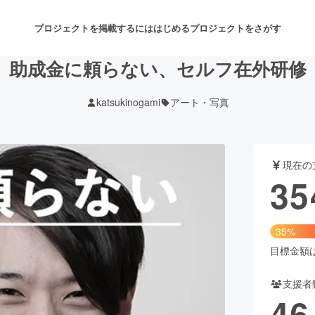
プロジェクトを掲載するには
はじめる
プロジェクトをさがす
助成金に頼らない、セルフ在外研修
katsukinogami
アート・写真
注目のリターン
注目の新着プロジェクト
募集終了が近いプロジェクト
も
現在の
音楽
舞台・パフォーマンス
35
ゲーム・サービス開発
フード・飲食店
35%
書籍・雑誌出版
アニメ・漫画
目標金額は1
支援者
チャレンジ
ビューティー・ヘルスケ
46