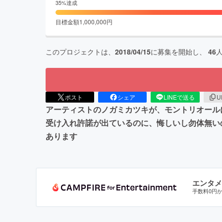
35
%達成
目標金額
1,000,000
円
このプロジェクトは、
2018/04/15
に募集を開始し、
46
ポスト
シェア
LINEで送る
U
アーティストのノガミカツキが、モントリオール
受け入れ許諾が出ているのに、悔しいし勿体無い
あります
エンタメ
手数料0円