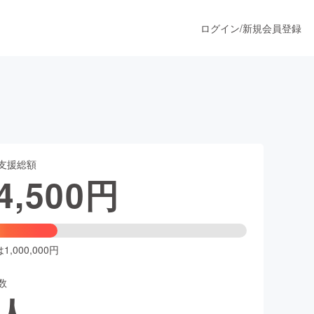
ログイン
/
新規会員登録
うすぐ公開されます
支援総額
プロダクト
4,500
円
ファッション
スポーツ
,000,000円
数
ア
ソーシャルグッド
人