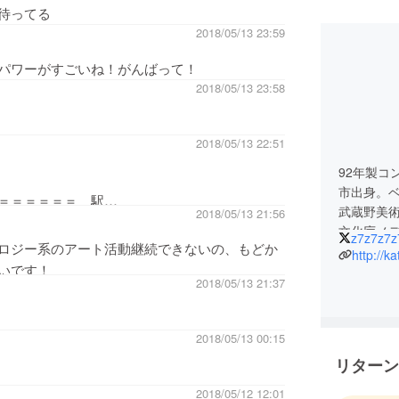
待ってる
2018/05/13 23:59
パワーがすごいね！がんばって！
2018/05/13 23:58
2018/05/13 22:51
92年製コ
市出身。
＝＝＝＝＝＝ 駅
武蔵野美
2018/05/13 21:56
文化庁メディ
z7z7z7z
ロジー系のアート活動継続できないの、もどか
アート部門
http://k
いです！
ifva21t
2018/05/13 21:37
賞、FILE
演。VICE
苑、映像作
2018/05/13 00:15
MVや、C
リターン
2018/05/12 12:01