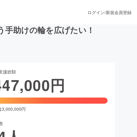
ログイン
/
新規会員登録
う手助けの輪を広げたい！
うすぐ公開されます
支援総額
プロダクト
447,000
円
ファッション
スポーツ
,000,000円
数
ア
ソーシャルグッド
4
人