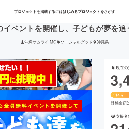
プロジェクトを掲載するには
はじめる
プロジェクトをさがす
のイベントを開催し、子どもが夢を追
沖縄サムライ MG
ソーシャルグッド
沖縄県
注目のリターン
注目の新着プロジェクト
募集終了が近いプロジェクト
も
現在の
音楽
舞台・パフォーマンス
3,
ゲーム・サービス開発
フード・飲食店
114%
書籍・雑誌出版
アニメ・漫画
目標金額は3
支援者
チャレンジ
ビューティー・ヘルスケ
21