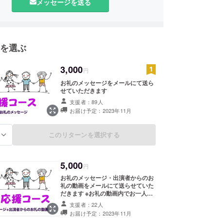
メッセージを送る
を選ぶ
3,000
円
お礼のメッセージをメールにて送ら
せていただきます
支援者：89人
お届け予定：2023年11月
このリターンを選択する
る
5,000
円
お礼のメッセージ・出演者からのお
礼の動画をメールにて送らせていた
だきます ※お礼の動画内でお一人お
一人のお名前をお呼びすることはで
支援者：22人
きかねます。動画のリンクをメール
お届け予定：2023年11月
にて送らせていただきます。