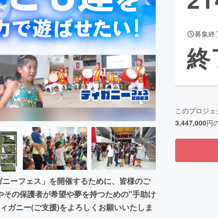
募集終
CAMPFIRE for Social Good
CAMPFIRE Creation
終
CAMPFIREふるさと納税
machi-ya
コミュニティ
このプロジェ
3,447,000
円
ガニーフェス」を開催するために、皆様のご
やその保護者が希望や夢を持つための"手助け
ィガニー(ご支援)をよろしくお願いいたしま