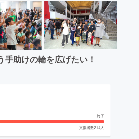
う手助けの輪を広げたい！
終了
支援者数
214
人