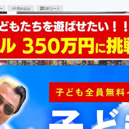
ピー
埋め込み
QRコード