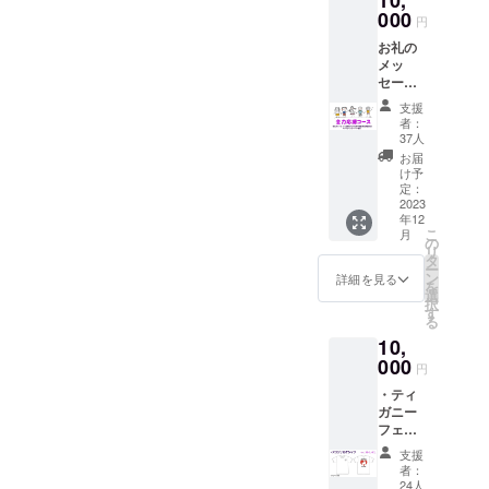
10,
名前を
000
円
お呼び
お礼の
するこ
メッ
とはで
セー
きかね
ジ・出
ます。
支援
演者か
動画の
者：
らのお
リンク
37人
礼の動
をメー
お届
画（特
ルにて
け予
典映像
送らせ
定：
あり）
2023
ていた
年12
とイベ
だきま
こ
月
ント写
す。
の
リ
真を使
（YouT
タ
ー
用した
ubeにて
ン
詳細を見る
を
手書き
限定公
選
択
のメッ
開）
す
る
セージ
10,
カード
を送ら
000
円
せてい
・ティ
ただき
ガニー
ます ※
フェス
お礼の
2023オ
動画内
支援
リジナ
でお一
者：
ルTシャ
人お一
24人