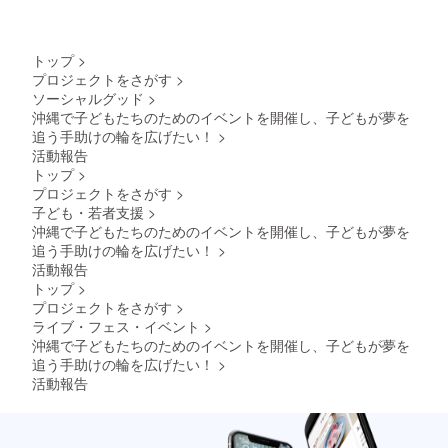
前（又
ネルに
はスポ
て、ス
ンサー
ポン
名）を
サー様
トップ
>
文字に
のお名
プロジェクトをさがす
>
て掲載
前をご
ソーシャルグッド
>
しま
紹介い
す。沖
たしま
沖縄で子どもたちのためのイベントを開催し、子どもが夢を
縄サム
す ※支
追う手助けの輪を広げたい！
>
ライの
援時、
活動報告
チャン
必ず備
トップ
>
ネルに
考欄に
プロジェクトをさがす
>
て投稿
掲載を
子ども・若者支援
>
します
希望さ
（11月
れるお
沖縄で子どもたちのためのイベントを開催し、子どもが夢を
投稿予
名前を
追う手助けの輪を広げたい！
>
定） ・
ご記入
活動報告
お礼の
くださ
トップ
>
メッ
い。 ※
プロジェクトをさがす
>
セー
掲載方
ジ・出
法（祭
ライブ・フェス・イベント
>
演者か
り終了
沖縄で子どもたちのためのイベントを開催し、子どもが夢を
らのお
後に
追う手助けの輪を広げたい！
>
礼の動
フェス
活動報告
画（特
の様子
典映像
を10
あり）
分〜15
とイベ
分ほど