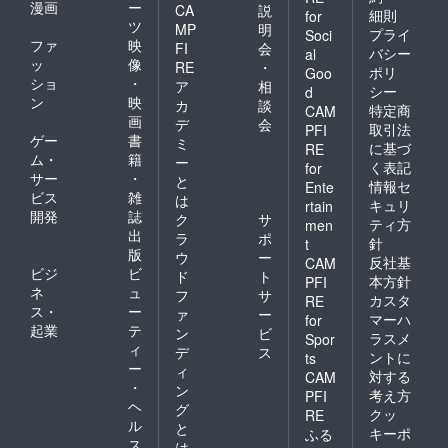
にて送
漫画
ー
CA
説
細則
for
らせて
ツ
MP
明
プライ
Soci
いただ
ファ
映
FI
会
きま
バシー
al
ッ
像
RE
・
す。
ポリ
Goo
ショ
・
（YouT
ア
相
シー
d
ubeにて
ン
映
カ
談
特定商
CAM
限定公
画
デ
会
取引法
PFI
開） ・
ゲー
書
ミ
に基づ
オリジ
RE
ム・
籍
ー
ナルT
く表記
for
サー
・
シャツ
と
情報セ
Ente
オリジ
ビス
雑
は
キュリ
rtain
ナルT
開発
誌
ク
サ
ティ方
men
シャツ
出
ラ
ポ
針
t
につい
版
ウ
ー
て ・商
反社基
CAM
ビジ
ビ
ド
ト
品ジャ
本方針
PFI
ネ
ュ
ンル
フ
サ
カスタ
RE
（洋
ス・
ー
ァ
ー
マーハ
for
服）
起業
テ
ン
ビ
ラスメ
Spor
・数
ィ
デ
ス
量 1つ
ントに
ts
ー
ィ
・商
対する
CAM
・
品サイ
ン
考え方
PFI
ズ M
ヘ
グ
クッ
RE
身丈69
ル
と
キーポ
ふる
身幅52
ス
は