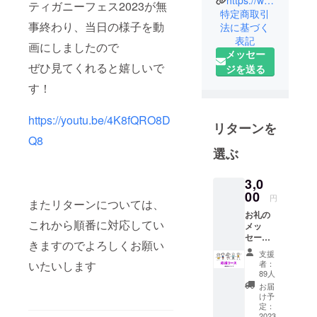
https://www.youtube.com/@OKINAWASAMURAI
ティガニーフェス2023が無
特定商取引
事終わり、当日の様子を動
法に基づく
表記
画にしましたので
メッセー
ぜひ見てくれると嬉しいで
ジを送る
す！
https://youtu.be/4K8fQRO8D
リターンを
Q8
選ぶ
3,0
00
円
またリターンについては、
お礼の
これから順番に対応してい
メッ
セージ
きますのでよろしくお願い
をメー
支援
ルにて
いたいします
者：
送らせ
89人
ていた
お届
だきま
け予
す
定：
2023