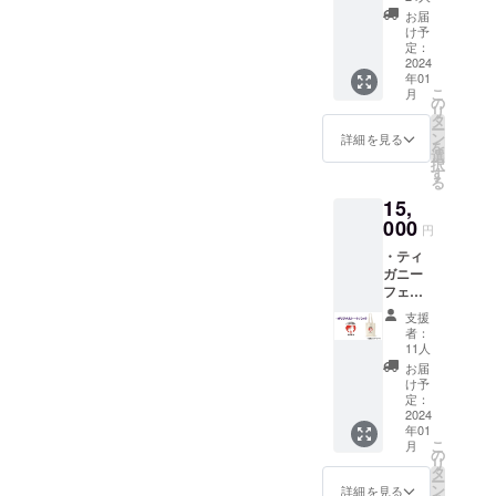
ツ ・
人のお
お届
商品
名前を
け予
ジャン
お呼び
定：
ル（洋
2024
するこ
年01
服）
とはで
こ
月
・数
きかね
の
リ
量 1つ
ます。
タ
ー
・商
動画の
ン
詳細を見る
を
品サイ
リンク
選
択
ズ M
をメー
す
る
身丈69
ルにて
15,
身幅52
送らせ
肩幅46
000
ていた
円
袖丈20
だきま
・ティ
す。
ガニー
（YouT
フェス
L
ubeにて
2023年
身丈73
限定公
支援
オリジ
身幅55
開）
者：
ナル
肩幅50
11人
トート
袖丈22
お届
バック
け予
・商
定：
品ジャ
2024
XL
年01
ンル
身丈77
こ
月
（バッ
身幅58
の
リ
ク）
肩幅54
タ
ー
・数
袖丈24
ン
詳細を見る