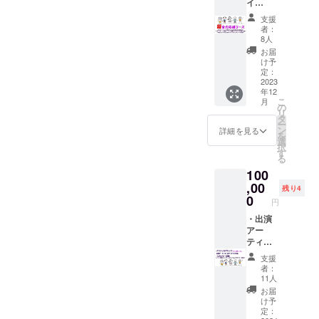
イ
記入く
セー
らのお
YouTub
ださ
ジ・出
礼の動
支援
eチャン
い。 ※
演者か
画（特
者：
ネルに
掲載方
らのお
8人
典映像
て、ス
法 1分
礼の動
あり）
お届
ポン
30秒ほ
画（特
け予
とイベ
サー様
どの動
定：
典映像
ント写
のお名
2023
画のエ
あり）
真を使
年12
前をご
ンド
とイベ
用した
こ
月
紹介い
ロール
の
ント写
手書き
リ
たしま
にお名
タ
真を使
のメッ
ー
す ※支
前（又
ン
用した
詳細を見る
セージ
を
援時、
はスポ
選
手書き
カード
択
必ず備
ンサー
す
のメッ
を送ら
る
考欄に
名）を
セージ
せてい
100
掲載を
文字に
カード
ただき
希望さ
,00
て掲載
を送ら
ます※お
残り4
れるお
しま
0
せてい
礼の動
円
名前を
す。沖
ただき
画内で
ご記入
・出演
縄サム
ます※お
お一人
くださ
アー
ライの
礼の動
お一人
い。 ※
ティス
チャン
画内で
のお名
掲載方
トのサ
ネルに
お一人
前をお
支援
法（祭
イン入
て投稿
お一人
呼びす
者：
り終了
り色紙
します
のお名
11人
ること
後に
（かり
（11月
前をお
はでき
お届
フェス
ゆし58
投稿予
呼びす
け予
かねま
の様子
やET-
定） ・
定：
ること
す。動