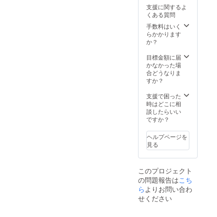
ト制作
法 1分
呼びす
支援に関するよ
動画の
30秒ほ
ること
くある質問
エンド
どの動
はでき
ロール
画のエ
かねま
手数料はいく
にスポ
ンド
す。動
らかかります
ンサー
ロール
画のリ
か？
名を記
にお名
ンクを
載いた
前（又
メール
目標金額に届
します
はスポ
にて送
かなかった場
※支援
ンサー
らせて
合どうなりま
時、必
名）を
いただ
すか？
ず備考
文字に
きま
欄に掲
て掲載
す。
支援で困った
載を希
しま
（YouT
時はどこに相
望され
す。沖
ubeにて
談したらいい
るお名
縄サム
限定公
ですか？
前をご
ライの
開）
記入く
チャン
ヘルプページを
ださ
ネルに
見る
い。 ※
て投稿
掲載方
します
法 1分
（11月
このプロジェクト
30秒ほ
投稿予
の問題報告は
こち
どの動
定） ・
画のエ
沖縄サ
ら
よりお問い合わ
ンド
ムライ
せください
ロール
YouTub
にお名
eチャン