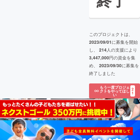
終了
このプロジェクトは、
2023/09/01
に募集を開始
し、
214
人の支援により
3,447,000
円の資金を集
め、
2023/09/30
に募集を
終了しました
もう一度プロジェ
2
クトをやってほし
1
い