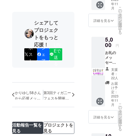
年11
こ
月
の
リ
タ
ー
ン
詳細を見る
シェアして
を
選
択
プロジェク
す
る
トをもっと
5,0
応援！
00
LIN
円
ポ
シ
Eで
お礼の
ス
ェ
送
メッ
ト
ア
セー
る
ジ・出
支援
演者か
者：
らのお
22人
礼の動
お届
画を
け予
メール
定：
かりゆし58さん
第3回ティガ二ー
にて送
2023
から応援メッ
フェスを開催し
年11
らせて
セージいただき
ます！今年もお
こ
月
いただ
の
ました！
力添えよろしく
リ
きます
タ
ー
お願いします。
※お礼の
ン
詳細を見る
を
動画内
選
択
活動報告一覧を
プロジェクトを
でお一
す
る
見る
見る
人お一
人のお