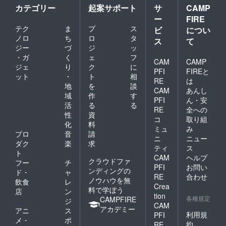
きま
典映像
カテゴリー
起案サポート
サ
CAMP
す。
あり）
ー
FIRE
（YouT
とイベ
ubeにて
ント写
テク
ま
プ
ス
ビ
につい
限定公
真を使
ノロ
ち
ロ
タ
ス
て
開）
用した
ジー
づ
ジ
ッ
手書き
・ガ
く
ェ
フ
のメッ
CAM
CAMP
ジェ
り
ク
に
セージ
PFI
FIREと
カード
ット
・
ト
相
RE
は
を送ら
地
を
談
CAM
あんし
せてい
域
作
す
ただき
PFI
ん・安
活
る
る
ます※お
RE
全への
性
資
礼の動
コ
取り組
画内で
化
料
ミュ
み
お一人
プロ
音
請
ニ
ニュー
お一人
ダク
楽
求
のお名
ティ
ス
ト
前をお
CAM
ヘルプ
クラウドファ
フー
チ
呼びす
PFI
お問い
ンディングの
ること
ド・
ャ
RE
合わせ
はでき
ノウハウを無
飲食
レ
Crea
かねま
料で学ぼう
店
ン
tion
す。動
各種規定
CAMPFIRE
ジ
画のリ
CAM
アカデミー
アニ
ス
ンクを
利用規
PFI
メ・
ポ
メール
約
RE