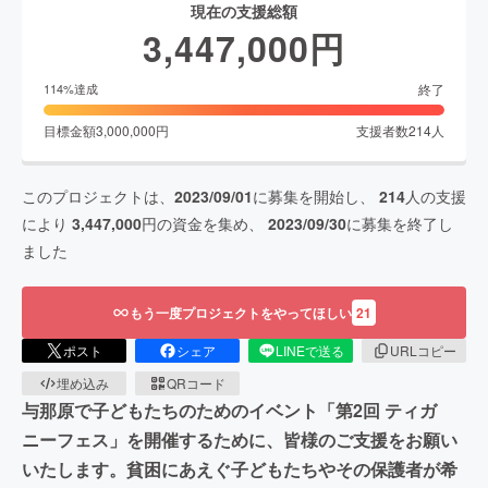
現在の支援総額
3,447,000
円
終了
114
%達成
目標金額
3,000,000
円
支援者数
214
人
このプロジェクトは、
2023/09/01
に募集を開始し、
214
人の支援
により
3,447,000
円の資金を集め、
2023/09/30
に募集を終了し
ました
もう一度プロジェクトをやってほしい
21
ポスト
シェア
LINEで送る
URLコピー
埋め込み
QRコード
与那原で子どもたちのためのイベント「第2回 ティガ
ニーフェス」を開催するために、皆様のご支援をお願い
いたします。貧困にあえぐ子どもたちやその保護者が希