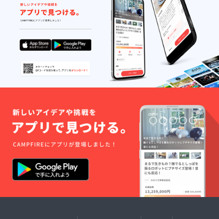
ント写
の動画
真を使
にして
用した
沖縄サ
手書き
ムライ
のメッ
のチャ
セージ
ンネル
カード
で投稿
を送ら
しま
せてい
す。そ
ただき
の動画
ます※お
内にて
礼の動
スポン
画内で
サー名
お一人
を文字
お一人
にて紹
のお名
介しま
前をお
す。）
呼びす
（11月
ること
投稿予
はでき
定） ・
かねま
お礼の
す。動
メッ
画のリ
セー
ンクを
ジ・出
メール
演者か
にて送
らのお
らせて
礼の動
いただ
画（特