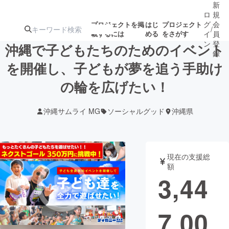
新
ロ
規
グ
会
プロジェクトを掲
はじ
プロジェクト
/
載するには
める
をさがす
イ
員
ン
登
沖縄で子どもたちのためのイベント
録
を開催し、子どもが夢を追う手助け
の輪を広げたい！
人気のプロ
注目のリ
注目の新着プロ
募集終了が近いプ
もうすぐ公開
ジェクト
ターン
ジェクト
ロジェクト
されます
沖縄サムライ MG
ソーシャルグッド
沖縄県
アート・写真
音楽
現在の支援総
テクノロジー・ガジェット
ゲーム・サ
額
3,44
映像・映画
書籍・雑誌
7,00
ビジネス・起業
チャレンジ