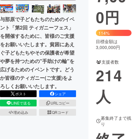
0
円
まちづくり・地域活性化
与那原で子どもたちのためのイベ
ント「第2回 ティガニーフェス」
CAMPFIRE for Social Good
CAMPFIRE Creation
114%
を開催するために、皆様のご支援
CAMPFIREふるさと納税
machi-ya
コミュニティ
目標金額は
をお願いいたします。貧困にあえ
3,000,000円
ぐ子どもたちやその保護者が希望
や夢を持つための"手助けの輪"を
支援者数
214
広げるためのイベントです。どう
か皆様のティガニー(ご支援)をよ
ろしくお願いいたします。
人
ポスト
シェア
LINEで送る
URLコピー
埋め込み
QRコード
募集終了まで残
り