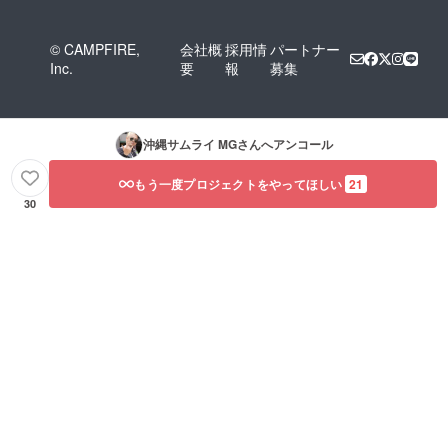
開 白
のみ ※
備考欄
© CAMPFIRE,
会社概
採用情
パートナー
にサイ
Inc.
要
報
募集
ズ
（M・
L・
XL）を
ご記入
沖縄サムライ MG
さんへアンコール
くださ
い。
もう一度プロジェクトをやってほしい
21
30