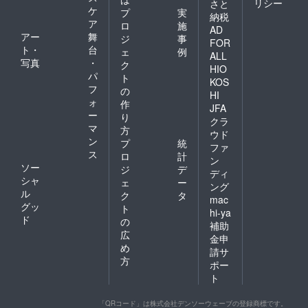
リシー
肩幅46
さと
ケ
プ
実
袖丈20
納税
ア
ロ
施
AD
アー
舞
ジ
事
FOR
L
ト・
台
ェ
例
ALL
身丈73
写真
・
ク
HIO
身幅55
パ
ト
肩幅50
KOS
フ
の
袖丈22
HI
ォ
作
JFA
ー
り
クラ
XL
マ
方
ウド
身丈77
ン
プ
統
身幅58
ファ
ス
ロ
計
肩幅54
ン
ソー
袖丈24
ジ
デ
ディ
・素
シャ
ェ
ー
ング
材 綿
ル
ク
タ
mac
100%
グッ
ト
・デ
hi-ya
ド
の
ザイ
補助
ン
広
金申
画像を
め
請サ
参考に
方
ポー
してく
ト
ださい
・カ
ラー展
「QRコード」は株式会社デンソーウェーブの登録商標です。