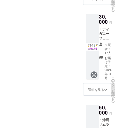
を
量 1つ
・素
選
択
・商
材 綿
す
る
品サイ
100%
30,
ズ 平
・デ
置きサ
000
ザイ
円
イズ：
ン
・ティ
約
画像を
ガニー
W360x
参考に
フェス
H370x
してく
2023の
D110m
ださい
支援
イベン
m ・
・カ
者：
ト制作
素材
ラー展
17人
動画の
コット
開 白
お届
エンド
ン100%
のみ ※
け予
ロール
・デ
定：
備考欄
にスポ
2024
ザイ
にサイ
年01
ンサー
ン 画
ズ
こ
月
名を記
像を参
の
（M・
リ
載いた
考にし
タ
L・
ー
します
てくだ
ン
XL）を
詳細を見る
を
※支援
さい
選
ご記入
択
時、必
・カ
す
くださ
る
ず備考
ラー展
い。 ・
50,
欄に掲
開 ナ
お礼の
載を希
000
チュラ
メッ
円
望され
ルのみ
セー
・沖縄
るお名
・お礼
ジ・出
サムラ
前をご
のメッ
演者か