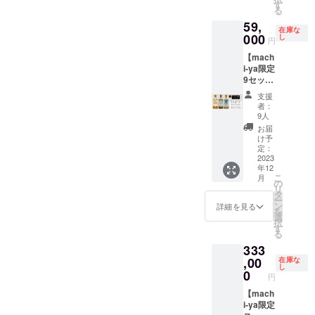
ルモル
から
す
のプロ
テッド
す。
イム 本
る
ル）
ラ・スピリット蒸溜所の
ト『北
9,000円
ジェク
商品の
数限定
59,
欧神話9
オフに
トにて
ため、
北極シ
在庫な
トップであるChristensen氏
つの世
000
てご提
し
「BIVR
このプ
円
ングル
界シ
供致し
OST ア
ロジェ
の説明を聴きながらキング
モルト
【mach
リー
ます。
ルフハ
クト終
ウイス
i-ya限定
ズ』ス
35,900
ズバレルが取扱うビヴロス
イム北
了後に
キー /
9セット
ペシャ
円 →
極シン
当社確
46% /
/ スペ
トのお酒各種をソーダやト
ル飲み
26,900
グルモ
保在庫
支援
500ml ×
シャル3
比べ
円
ルトウ
者：
分が
1本
ニック割などでスナックと
本飲み
セット
（税・
9人
イス
残った
BIVRO
比べ
を限定
送料込
キー」
お届
場合に
一緒に味わっていただける
ST ヨ
セッ
30セッ
み） ※
け予
の日本
限り通
トゥン
ト】 蒸
トのみ
定：
割引率
他、ビヴロストのもうすぐ
先行販
常販売
ハイム
溜所で
2023
特別価
は製品
売を行
を致し
本数限
年12
はすで
リリースされる新作北極シ
格でご
本体の
いま
ます。
定 北極
こ
月
に完売
提供致
の
販売予
す。本
■内容
シング
リ
ングルモルトウイスキー
してい
しま
タ
定価格
数限定
BIVRO
ルモル
ー
る貴重
す。 蒸
ン
及び販
詳細を見る
のリミ
STアル
「Yggdrasil」の特別先行試
トウイ
を
な同シ
溜所で
選
売価格
テッド
フハイ
スキー /
択
リーズ
はすで
す
に対す
飲及び「北欧神話9つの世
商品の
ム 本数
46% /
る
のシン
に完売
るもの
ため、
限定 北
500ml ×
333
グルモ
界」第２番から第９番まで
してい
です。
このプ
極 シン
1本 ※こ
ルトウ
,00
る貴重
在庫な
本クラ
ロジェ
グルモ
れはお
し
の量り売りも行います。量
イス
な同シ
0
ウド
クト終
ルトウ
円
酒で
キー第5
リーズ
ファン
了後に
イス
り売りを行うのはイベント
す。20
番目
【mach
のシン
ディン
当社確
キー /
才未満
「アス
i-ya限定
グルモ
グにお
当日のみ、参加者のみとさ
保在庫
46% /
の方は