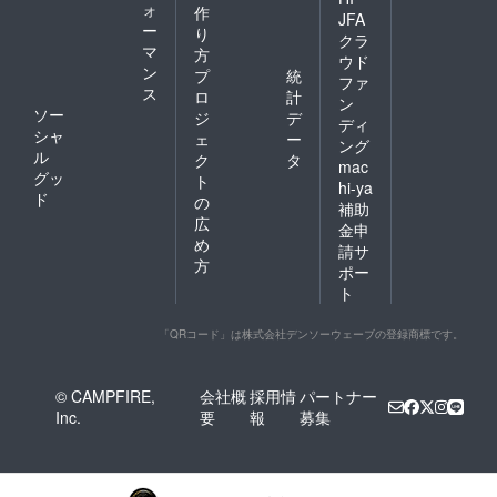
ォ
作
JFA
ー
り
クラ
マ
方
ウド
ン
プ
統
ファ
ス
ロ
計
ン
ソー
ジ
デ
ディ
シャ
ェ
ー
ング
ル
ク
タ
mac
グッ
ト
hi-ya
ド
の
補助
広
金申
め
請サ
方
ポー
ト
「QRコード」は株式会社デンソーウェーブの登録商標です。
© CAMPFIRE,
会社概
採用情
パートナー
Inc.
要
報
募集