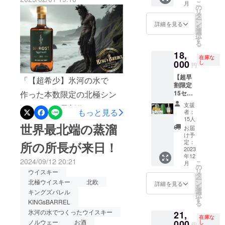
るで深海に眠る宝石のよう
こ
BARREL（キングズバレ
月
を行ってい
すぐ終了！
しま
に完売
の
リ
す。
してい
ます。
タ
な感動の味わいをお届けし
ル）
ー
29,000
る貴重
ン
詳細を見る
「KING’s
を
円 →
な同シ
ます。「今まで飲んでいた
選
択
BARREL（キ
24,000
リーズ
す
る
ラムって、なんだったんだ
円
のシン
ングズバレ
18,
（税・
グルモ
ろう…」そんな思いが込み
在庫な
ル）」＝王
送料込
ルトウ
000
し
円
み） ※
イス
様の樽 の
上げる一杯。嗅覚と味覚で
【超早
割引率
キー第2
「【超希少】氷河の水で
名に相応し
割限定
は製品
番目
体感する至福の瞬間をぜ
い本当に美
作った本数限定の北極シン
15セッ
本体の
「ニザ
ひ。現在 残り11本 のみ！さ
ト】
販売予
ヴェッ
味しいと
支援
グルモルト最新作アルフハ
BIVRO
定価格
リル」
もっと見る
者：
思ったお酒
らに 5% OFFクーポン もご
ST『北
に対す
と第3番
15人
イム登場！」の支援者の皆
世界最北端の蒸溜
欧神話9
のみを日本
るもの
目「ム
お届
利用いただけます。お早め
つの世
です。
スペル
さん、こんばんは、ドイツ
け予
輸入元とし
界シ
本クラ
ハイ
定：
に！https://camp-
所の所長が来日！
て蒸溜所と
と北欧のウイスキー＆スピ
リー
2023
ウド
ム」、
年12
fire.jp/projects/828317/view?
ズ』
ファン
そして
二人三脚で
2024/09/12 20:21
こ
リッツのキングズバレルで
月
「アル
ディン
第4番目
の
ご紹介して
ctoken=j1engkC13dE41QeY
リ
ウイスキー
フハイ
グにお
「ヨ
タ
す。いつも温かいご支援を
ー
いきます。
ム」 本
北極ウイスキー
北欧
けるこ
トゥン
ン
詳細を見る
を
数限定
のプロ
ハイ
選
ありがとうございます！現
キングズバレル
択
北極シ
ジェク
ム」各1
す
KINGsBARREL
る
在多くの方々からご好評を
ングル
トにて
本ずつ
氷河の水でつくったウイスキー
21,
モルト
「BIVR
の3本
在庫な
いただいております当クラ
ウイス
ノルウェー
お酒
000
OST ア
セット
し
円