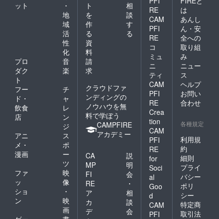
PFI
FIREと
スキー /
す。20
ット
・
ト
相
46% /
RE
は
才未満
地
を
談
500ml ×
の方は
CAM
あんし
域
作
す
1本
購入不
PFI
ん・安
BIVRO
活
る
る
可とな
RE
全への
ST ヴァ
りま
性
資
コ
取り組
ナハイ
す。
化
料
ム 本数
ミュ
み
プロ
音
請
限定 北
ニ
ニュー
ダク
楽
求
極シン
ティ
ス
グルモ
ト
CAM
ヘルプ
ルトウ
クラウドファ
フー
チ
PFI
お問い
イス
ンディングの
ド・
ャ
RE
合わせ
キー /
ノウハウを無
飲食
レ
46% /
Crea
料で学ぼう
店
ン
500ml ×
tion
各種規定
CAMPFIRE
ジ
1本
CAM
アカデミー
BIVRO
アニ
ス
利用規
PFI
ST アル
メ・
ポ
約
RE
フハイ
漫画
ー
CA
説
ム 本数
細則
for
ツ
MP
明
限定 北
プライ
Soci
ファ
映
極シン
FI
会
バシー
al
グルモ
ッ
像
RE
・
ポリ
Goo
ルトウ
ショ
・
ア
相
シー
d
イス
ン
映
カ
談
特定商
キー /
CAM
画
デ
会
46% /
取引法
PFI
ゲー
書