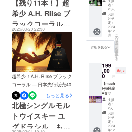
【残り11本！】超
支援
クトページにジャンプして
BIVRO
めスタート
者：
格でご購入いただけるの
ST『北
26人
いただくと、２万円以上の
希少 A.H. Riise ブ
した
欧神話9
は、本日23:59まで！すでに
お届
つの世
「KING’s
ご支援で2,000円オフになる
け予
ラックコーラル –
界シ
ご支援いただいた方も、ご
定：
BARREL（キ
クーポンが適用されます！
リー
2023
2025/03/20 22:30
検討中の方も、このラスト
ングズバレ
年12
ズ』
日本先行販売中
こ
クーポンは40枚限定！一般
月
「アル
ル）」は、
の
チャンスをぜひお見逃しな
リ
フハイ
タ
予定価格から割引してい
日本の港町
ー
ム」 本
ン
く！商品は明日以降、順次
詳細を見る
を
横浜から、
数限定
選
る、お得な日本先行販売の
択
北極シ
発送いたします。最後まで
す
単なるイン
る
今、クーポンも併用する
ングル
ポーターと
頑張りたいと思います！引
199
モルト
と、さらにお得に手に入る
ウイス
してではな
,00
残り2
き続きキングズバレルの応
キーの
0
超希少！A.H. Riise ブラック
く「蒸溜所
このラム酒。人生観が変わ
円
グラス
援をどうぞよろしくお願い
大使」のよ
付セッ
【mach
コーラル — 日本先行販売40
るほどの美味しさです！ま
トを限
i-ya限定
いたします！KING's
うな心構え
本限定！幸せの国デンマー
さに、刺さる美味しさ！ぜ
定55
4セット
もっと見る
で、独自に
BARREL （キングズバレ
セット
/ スペ
支援
クから、特別限定のラム酒
ひチェックしてみてくださ
選び抜いた
のみ予
シャル3
北極シングルモル
者：
ル）
定販売
本飲み
2人
ハイレベル
がクラウドファンディング
い。引き続き、キングズバ
価格か
比べ
トウイスキー ユ
お届
なドイツと
ら5,000
セッ
限定で日本初上陸！これま
レルの応援をどうぞよろし
け予
円オフ
ト】 蒸
北欧のお酒
定：
グドラシル、もう
でのラムの常識が覆る、ま
くお願いします。KING’s
にてご
溜所で
2023
の卸と小売
年12
提供致
はすで
2025/02/01 19:10