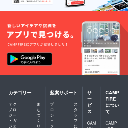
46% /
定 北極
グルモ
500ml ×
シング
ルトウ
1本
ルモル
イス
BIVRO
トウイ
キー /
ST アス
スキー /
46% /
ガード
46% /
500ml ×
本数限
500ml ×
1本
定 北極
1本
BIVRO
シング
BIVRO
ST オリ
ルモル
ST アス
ジナル
トウイ
ガード
グラ
スキー /
本数限
ス 2個
46% /
定 北極
（通常
500ml ×
シング
販売価
1本 ※こ
ルモル
格
れはお
トウイ
2,000
酒で
スキー /
円/個）
す。20
46% /
（グラ
才未満
500ml ×
スサイ
の方は
1本
ズ：高
カテゴリー
起案サポート
サ
CAMP
購入不
BIVRO
さ約
可とな
ST ヘル
11.5cm
ー
FIRE
りま
ハイム
、底面
テク
ま
プ
ス
ビ
につい
す。
本数限
φ約
ノロ
ち
ロ
タ
定 北極
ス
て
4.5cm
ジー
づ
ジ
ッ
シング
） ※こ
ルモル
れはお
・ガ
く
ェ
フ
CAM
CAMP
トウイ
酒で
ジェ
り
ク
に