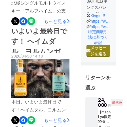
BARREL(キ
北極シングルモルトウイス
ングズバレ
キー「アルフハイム」の支
ル)」につい
Kings_Barrel
援者の皆さん、こんばん
て
もっと見る
https://www.kingsbarrel.shop
ドイツと北
は！キングズバレルです！
https://www.rakuten.co.jp/kingsbarrel/
いよいよ最終日で
特定商取引
欧の国々が
湿度が高めの初夏ですが、
法に基づく
作るお酒の
す！ ヘイムダ
いかがお過ごしでしょう
表記
美味しさと
メッセー
ル、ヨルムンガン
か？現在キングズバレルで
その背景に
ジを送る
2026/04/30 14:19
ある各蒸溜
は、ノルウェーでもウイス
ドの限定北極シン
所の物語に
キーでもありませんが、同
グルモルトウイス
心底感動
じ北欧のデンマーク発のラ
し、日本で
リターンを
キー
ム酒の日本先行販売を当ク
はまだ知ら
選ぶ
れていない
ラウドファンディングにて
美味しくて
実施しています！（詳細は
24,
ハイクオリ
本日、いよいよ最終日で
残り29
000
こちら） 今回は、キングズ
円
ティな蒸溜
す！ヘイムダル、ヨルムン
【mach
酒と蒸溜所
バレル発行のクーポンをご
i-ya限定
ガンドの限定北極シングル
が持つ物語
もっと見る
用意！こちらからプロジェ
55セッ
モルトウイスキーを特別価
を広めるた
ト】