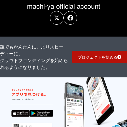
限り通
リル 本
保在庫
machi-ya official account
常販売
数限定
分が
を致し
北極シ
残った
ます。
ングル
場合に
■内容
モルト
限り通
BIVRO
ウイス
常販売
ST アル
キー /
を致し
フハイ
46% /
ます。
ム 本数
500ml ×
■内容
限定 北
1本
BIVRO
極 シン
BIVRO
誰でもかんたんに、よりスピー
ST ヴァ
グルモ
ST ムス
ナハイ
ディーに、
ルトウ
ペルハ
ム 本数
プロジェクトを始める
イス
イム 本
クラウドファンディングを始めら
限定 北
キー /
数限定
極 シン
れるようになりました。
46% /
北極シ
グルモ
500ml ×
ングル
ルトウ
1本
モルト
イス
BIVRO
ウイス
キー /
ST ヴァ
キー /
46% /
ナハイ
46% /
500ml ×
ム 本数
500ml ×
1本
限定 北
1本
BIVRO
極シン
BIVRO
ST アル
グルモ
ST ヨ
フハイ
ルトウ
トゥン
ム 本数
イス
ハイム
限定 北
キー /
本数限
極シン