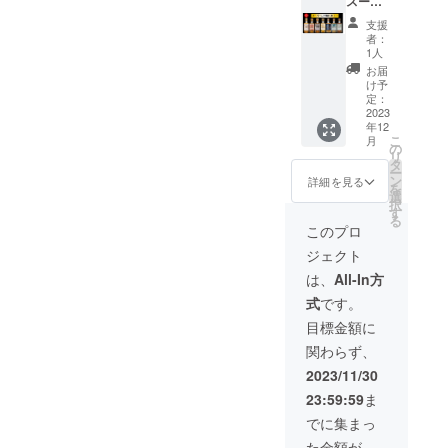
ガー
スー
ルトウ
けるこ
分が
500ml ×
購入不
ド」と
パーレ
せていただきます、通常は
イス
のプロ
残った
1本（販
支援
可とな
第7番目
ア1セッ
キー第7
ジェク
場合に
者：
売予定
りま
行っておりません。この非
「ヴァ
ト】
番目
トにて
1人
限り通
価格
す。
ナハイ
BIVRO
「ヴァ
「BIVR
常販売
お届
29,000
常に希少な機会にぜひビヴ
ム」、
ST北極
ナハイ
OSTア
け予
を致し
円） ※
そして
シング
ム」と
定：
ルフハ
ロストウイスキーを支援し
ます。
これは
今回初
ルモル
2023
今回初
イム北
■内容
お酒で
年12
リリー
ト『北
ていただいた皆さんにご参
リリー
極シン
BIVRO
す。20
こ
月
スとな
欧神話9
スとな
の
グルモ
STアル
才未満
リ
加いただきたく活動報告を
る第8番
つの世
る第8番
タ
ルトウ
フハイ
の方は
ー
目「ア
界シ
目「ア
ン
イス
詳細を見る
ム 本数
購入不
させていただきました。皆
を
ルフハ
リー
ルフハ
選
キー」
限定 北
可とな
択
イム」
ズ』
イム」
す
の日本
さんのお越しを楽しみにお
極 シン
りま
る
各1本ず
スー
を各1本
先行販
このプロ
グルモ
す。
つの3本
パーレ
待ちしております。どうぞ
ずつと
売を行
ルトウ
ジェクト
飲み比
ア7種類
BIVRO
いま
イス
よろしくお願いします。
べセッ
セット
STウイ
す。本
は、
All-In方
キー /
トを限
を当ク
スキー
数限定
46% /
KING's BARREL（キングズ
式
です。
定9セッ
ラウド
グラス
のリミ
500ml ×
トのみ
ファン
２個の
テッド
目標金額に
バレル）
1本（販
販売予
ディン
セット
商品の
売予定
関わらず、
定価格
グだけ
を限定
ため、
価格
から
のスペ
30セッ
このプ
2023/11/30
29,000
28,000
シャル
トのみ
ロジェ
円） ※
23:59:59
ま
円オフ
セット
販売予
クト終
これは
にてご
として
定価格
了後に
でに集まっ
お酒で
提供致
限定1
から
当社確
す。20
た金額が