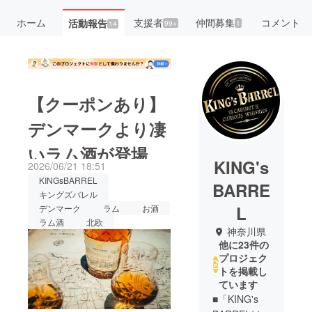
ホーム
支援者
仲間募集
コメント
活動報告
99+
1
14
【クーポンあり】
デンマークより凄
いラム酒が登場
KING's
2026/06/21 18:51
KINGsBARREL
BARRE
キングズバレル
L
デンマーク
ラム
お酒
ラム酒
北欧
神奈川県
他に23件の
プロジェク
トを掲載し
ています
■「KING's