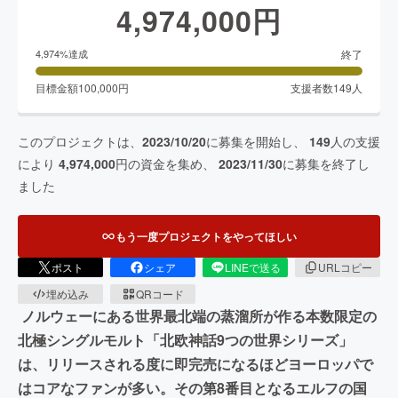
4,974,000
円
終了
4,974
%達成
目標金額
100,000
円
支援者数
149
人
このプロジェクトは、
2023/10/20
に募集を開始し、
149
人の支援
により
4,974,000
円の資金を集め、
2023/11/30
に募集を終了し
ました
もう一度プロジェクトをやってほしい
ポスト
シェア
LINEで送る
URLコピー
埋め込み
QRコード
ノルウェーにある世界最北端の蒸溜所が作る本数限定の
北極シングルモルト「北欧神話9つの世界シリーズ」
は、リリースされる度に即完売になるほどヨーロッパで
はコアなファンが多い。その第8番目となるエルフの国