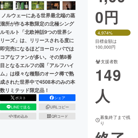
0
円
まちづくり・地域活性化
ノルウェーにある世界最北端の蒸
溜所が作る本数限定の北極シング
CAMPFIRE for Social Good
CAMPFIRE Creation
ルモルト「北欧神話9つの世界シ
4,974%
CAMPFIREふるさと納税
machi-ya
コミュニティ
リーズ」は、リリースされる度に
目標金額は
100,000円
即完売になるほどヨーロッパでは
コアなファンが多い。その第8番
支援者数
目となるエルフの国「アルフハイ
149
ム」は様々な種類のオーク樽で熟
成された世界中で4508本のみの本
人
数リミテッド限定品！
ポスト
シェア
LINEで送る
URLコピー
埋め込み
QRコード
募集終了まで残
り