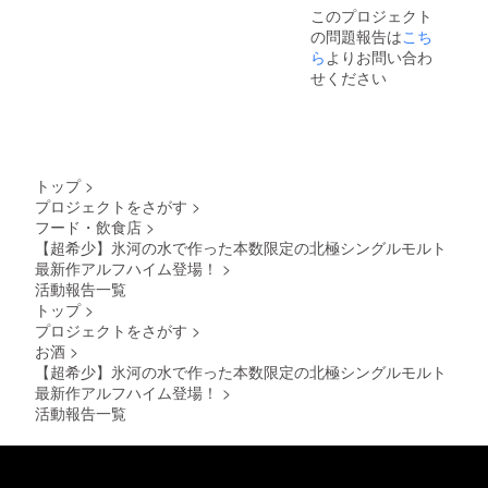
「BIVR
イス
けるこ
ジン /
このプロジェクト
OSTア
キー第2
のプロ
44% /
の問題報告は
こち
ルフハ
番目か
ジェク
500ml ×
イム北
ら最新
ら
よりお問い合わ
トにて
1本（通
極シン
作の第8
「BIVR
常販売
せください
グルモ
番目ま
OSTア
価格
ルトウ
で各1本
ルフハ
6,900
イス
ずつ計7
イム北
円） ※
キー」
本が
極シン
これは
の日本
セット
グルモ
お酒で
先行販
になっ
ルトウ
す。20
トップ
>
売を行
たスペ
イス
才未満
プロジェクトをさがす
>
いま
シャル
キー」
の方は
フード・飲食店
>
す。本
セッ
の日本
購入不
数限定
ト。
【超希少】氷河の水で作った本数限定の北極シングルモルト
先行販
可とな
のリミ
（第6番
売を行
最新作アルフハイム登場！
>
りま
テッド
目のヘ
いま
す。
活動報告一覧
商品の
ルハイ
す。本
トップ
>
ため、
ムはこ
数限定
プロジェクトをさがす
>
このプ
れが最
のリミ
お酒
>
ロジェ
後の日
テッド
クト終
本在庫
商品の
【超希少】氷河の水で作った本数限定の北極シングルモルト
了後に
となり
ため、
最新作アルフハイム登場！
>
当社確
ます）
このプ
活動報告一覧
保在庫
■内容
ロジェ
分が
BIVRO
クト終
残った
ST ニザ
了後に
場合に
ヴェッ
当社確