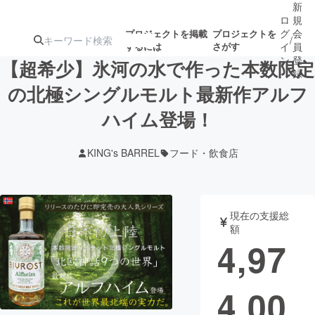
新
ロ
規
グ
会
プロジェクトを掲載
プロジェクトを
/
するには
さがす
イ
員
ン
登
【超希少】氷河の水で作った本数限定
録
の北極シングルモルト最新作アルフ
ハイム登場！
人気のプロ
注目のリ
注目の新着プロ
募集終了が近いプ
もうすぐ公開
ジェクト
ターン
ジェクト
ロジェクト
されます
KING's BARREL
フード・飲食店
アート・写真
音楽
現在の支援総
テクノロジー・ガジェット
ゲーム・サ
額
4,97
映像・映画
書籍・雑誌
4,00
ビジネス・起業
チャレンジ