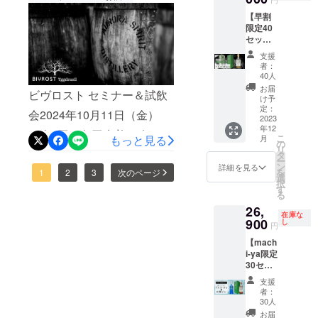
キーの
ルフハ
を当ク
ウドファンディングにて実
【早割
グラス
イム北
ラウド
限定40
付セッ
極シン
ファン
施中のノルウェー北極圏
セッ
トを限
グルモ
ディン
ト】
発、北極大麦と氷河の水で
定15
ルトウ
グだけ
支援
BIVRO
セット
イス
の限定4
者：
つくられた希少な北極シン
ST『北
のみ予
キー」
セット
40人
欧神話9
定販売
の日本
のみ販
お届
グルモルト「ユグドラシ
ビヴロスト セミナー＆試飲
つの世
価格か
先行販
売予定
け予
界シ
ら
定：
売を行
価格か
ル」が日本初上陸するこの
会2024年10月11日（金）
リー
2023
11,000
いま
ら
年12
ズ』
プロジェクトも残すところ
円オフ
（全4回）各回先着10名のみ
す。本
58,000
こ
もっと見る
月
「アル
にてご
の
数限定
円オフ
リ
あとわずかとなりました。
のスペシャルイベント開催
フハイ
提供致
タ
のリミ
にてご
ー
ム」 本
しま
ン
テッド
提供致
詳細を見る
https://camp-
を
のお知らせ！↓↓↓詳細はこ
1
2
3
次のページ
数限定
す。
選
商品の
しま
択
北極シ
29,000
す
ため、
す。
fire.jp/projects/805677/この
ちら北欧神話9つの世界、北
る
ングル
円 →
このプ
257,000
26,
モルト
ウイスキーは、厳しい北極
18,000
極シングルモルトウイス
ロジェ
円 →
在庫な
ウイス
900
円
し
クト終
199,000
円
の自然環境で育まれた大麦
キー「アルフハイム」の支
キーの
（税・
了後に
円
【mach
グラス
送料込
当社確
（税・
と５千年以上眠っていた純
援者の皆さん、ご支援いた
i-ya限定
付セッ
み） ※
保在庫
送料込
30セッ
トを限
割引率
分が
み） こ
粋な氷河の水が生み出す、
だきありがとうございまし
ト / ウイ
定40
は製品
残った
のリ
支援
スキー
セット
繊細で奥深い味わいが魅力
本体の
た！お手元に届いたアルフ
場合に
ターン
者：
＆ジン
のみ予
販売予
30人
限り通
には
です。「ユグドラシル」と
スペ
ハイムウイスキーはもうお
定販売
定価格
常販売
「BIVR
お届