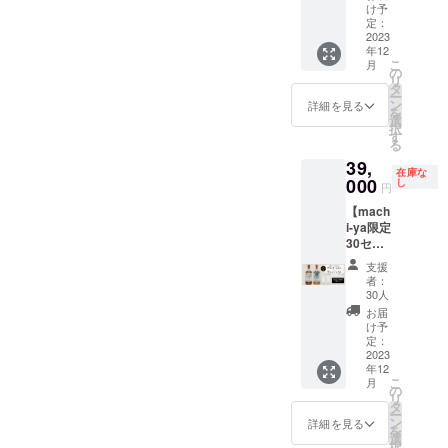
シャル
価格か
に対す
け予
を致し
OSTア
いう名が示す通り、北欧神
試しいただけましたでしょ
セッ
ら8,000
定：
るもの
ます。
ルフハ
ト】
2023
円オフ
です。
■内容
イム北
話の世界観を感じさせる神
うか？さて、今日はそのア
年12
BIVRO
にてご
本クラ
BIVRO
極シン
こ
月
ST 『北
提供致
の
秘的な風味と存在感を併せ
ウド
ルフハイムウイスキーをつ
STアル
グルモ
リ
欧神話9
しま
タ
ファン
フハイ
ルトウ
ー
持つ、まさに特別な1本と
つの世
くったノルウェー北極圏の
す。
ン
ディン
詳細を見る
ム 本数
イス
を
界シ
29,000
選
グにお
限定 北
キー」
択
なっています。 今回は、日
蒸溜所「オーロラ・スピ
リー
円 →
す
けるこ
極 シン
は含ま
る
ズ』
21,000
のプロ
グルモ
れませ
本先行販売としてお得な価
リット」の所長の来日が決
39,
「アル
円
ジェク
ルトウ
ん。 ■
在庫な
フハイ
000
（税・
し
格でユグドラシルが手に入
トにて
定したので、急遽キングズ
イス
内容
円
ム」 本
送料込
「BIVR
キー /
BIVRO
【mach
るリターン品をご用意して
数限定
バレルの店舗でのイベント
み） ※
OST ア
46% /
ST ニザ
i-ya限定
北極シ
割引率
ルフハ
500ml ×
ヴェッ
おります！ご検討中の方
開催をすることとなりご連
30セッ
ングル
は製品
イム北
1本（販
リル 本
ト / ヴァ
モルト
本体の
極シン
売予定
数限定
支援
は、この機会をぜひお見逃
絡しております！冒頭にも
ナハイ
ウイス
販売予
グルモ
者：
価格
北極 シ
ム＆ア
キー＆
定価格
30人
しなく！皆さまのご支援
ルトウ
書きましたが、イベントは
29,000
ングル
ルフハ
BIVRO
に対す
イス
お届
円） ※
モルト
イム飲
が、希少なウイスキーを日
ST北極
2024年10月11日（金）の1
るもの
け予
キー」
これは
ウイス
み比べ
ジンの
定：
です。
の日本
お酒で
キー /
本に届ける大きな力となり
日のみ、全4回行います。各
グラス
2023
セット
本クラ
先行販
す。20
46% /
年12
付セッ
を限定
ウド
売を行
才未満
500ml ×
ます。どうぞよろしくお願
こ
回は1時間程度で、各回先着
月
ト】
30セッ
の
ファン
いま
の方は
1本
リ
BIVRO
トのみ
タ
ディン
いいたします。KING's
す。本
10名さままでご参加いただ
購入不
BIVRO
ー
ST北極
販売予
ン
グにお
詳細を見る
数限定
可とな
ST ムス
を
シング
BARREL（キングズバレ
定価格
選
けます。当日は、オーロ
けるこ
のリミ
りま
ペルハ
択