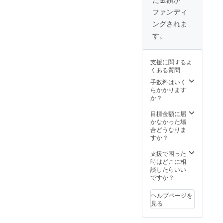
しま
セット
23,000
保在庫
才未満
す。
のみ販
円オフ
分が
ファンディ
の方は
87,000
売予定
にてご
残った
購入不
ングされま
円 →
価格か
提供致
場合に
可とな
59,000
ら
しま
限り通
す。
りま
円
60,000
す。
常販売
す。
（税・
円オフ
62,000
を致し
送料込
にてご
円 →
ます。
支援に関するよ
み） ※
提供致
39,000
■内容
くある質問
割引率
しま
円
BIVRO
は製品
す。
（税・
手数料はいく
ST アル
本体の
393,000
送料込
らかかります
フハイ
販売予
円 →
み） ※
か？
ム 本数
定価格
333,000
割引率
限定 北
及び販
円
は製品
目標金額に届
極 シン
売価格
（税・
本体の
かなかった場
グルモ
に対す
送料込
販売予
合どうなりま
ルトウ
るもの
み） 蒸
定価格
すか？
イス
です。
溜所で
及び販
キー /
本クラ
はすで
売価格
支援で困った
46% /
ウド
に完売
に対す
時はどこに相
500ml ×
ファン
してい
るもの
談したらいい
1本（販
ディン
る貴重
です。
ですか？
売予定
グにお
な同シ
本クラ
価格
けるこ
リーズ
ウド
29,000
ヘルプページを
のプロ
のシン
ファン
円）
見る
ジェク
グルモ
ディン
BIVRO
トにて
ルトウ
グにお
ST 北極