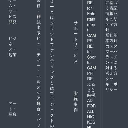
500ml ×
ミ
に基づ
RE
1本 ※こ
ム・
籍
ー
く表記
for
れはお
サー
・
と
情報セ
Ente
酒で
ビス
雑
は
キュリ
rtain
す。20
開発
誌
ク
サ
才未満
ティ方
men
出
ラ
ポ
の方は
針
t
版
購入不
ウ
ー
反社基
CAM
可とな
ビジ
ビ
ド
ト
本方針
PFI
りま
ネ
ュ
フ
サ
カスタ
RE
す。
ス・
ー
ァ
ー
マーハ
for
起業
テ
ン
ビ
ラスメ
Spor
ィ
デ
ス
ントに
ts
ー
ィ
対する
CAM
・
ン
考え方
PFI
ヘ
グ
クッ
RE
ル
と
キーポ
ふる
ス
は
リシー
さと
ケ
プ
実
納税
ア
ロ
施
AD
アー
舞
ジ
事
FOR
ト・
台
ェ
例
ALL
写真
・
ク
HIO
パ
ト
KOS
フ
の
HI