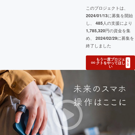
このプロジェクトは、
2024/01/13
に募集を開始
し、
485
人の支援により
1,785,320
円の資金を集
め、
2024/02/29
に募集を
終了しました
もう一度プロジェ
5
クトをやってほし
0
い