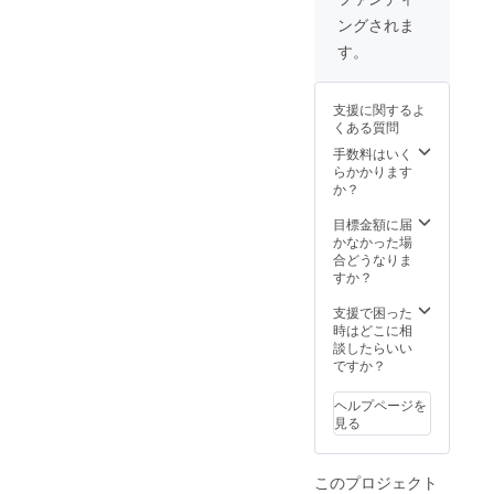
率が向
す。ご
ングされま
上した
了承く
場合、
ださ
す。
正規販
い。 ※
売価格
ご注文
が販売
状況、
支援に関するよ
予定価
使用部
くある質問
格より
材の供
下がる
給状
手数料はいく
可能性
況、製
らかかります
もござ
造工程
か？
いま
上の都
す。 ※
合等に
目標金額に届
デザイ
より出
かなかった場
ン・仕
荷時期
合どうなりま
様は変
が遅れ
すか？
更にな
る場合
る可能
があり
支援で困った
性もご
ます。
時はどこに相
ざいま
談したらいい
す。ご
ですか？
了承く
ださ
ヘルプページを
い。 ※
見る
ご注文
状況、
使用部
このプロジェクト
材の供