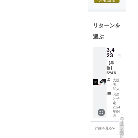
「握らな
い」が、あ
なたの健康
リターンを
を変える。
選ぶ
毎日、何時
3,4
間も手にす
23
円
るスマート
フォン。知
【早
割】
らず知らず
SYANT
のうちに、
O リン
支援
グ
指や手首に
者：
V2（赤
30人
負担をか
）
お届
け、首や肩
14％OF
け予
F 一般
定：
を凝り固ま
販売価
2024
らせていま
年04
格：
こ
月
せんか？ そ
3,980円
の
リ
の
タ
の原因は、
ー
【14％
ン
詳細を見る
を
スマホを
OFF】
選
択
⇒
「握る」と
す