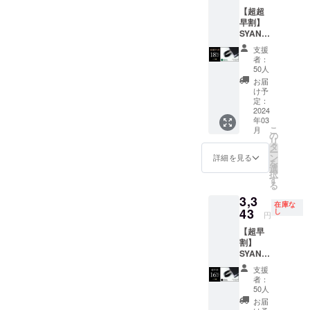
込）
格より
材の供
【超超
【内
下がる
給状
早割】
容】
可能性
況、製
SYANT
■SYAN
もござ
造工程
O リン
TOリン
いま
上の都
支援
グ
グ リン
す。 ※
合等に
者：
V2（緑
グ
デザイ
50人
より出
）
V2（黄
ン・仕
荷時期
お届
18％OF
） × 1個
様は変
け予
が遅れ
F 一般
※皆様の
定：
更にな
る場合
販売価
2024
ご支援
る可能
があり
年03
格：
により
性もご
ます。
こ
月
3,980円
量産効
の
ざいま
リ
の
率が向
タ
す。ご
ー
【18％
上した
ン
了承く
詳細を見る
を
OFF】
場合、
選
ださ
択
⇒
正規販
す
い。 ※
る
3,264円
売価格
ご注文
3,3
（税・
が販売
状況、
在庫な
送料
43
予定価
し
使用部
円
込）
格より
材の供
【超早
【内
下がる
給状
割】
容】
可能性
況、製
SYANT
■SYAN
もござ
造工程
O リン
TOリン
いま
上の都
支援
グ
グ リン
す。 ※
合等に
者：
V2（黒
グ
デザイ
50人
より出
）
V2（緑
ン・仕
荷時期
お届
16％OF
） × 1個