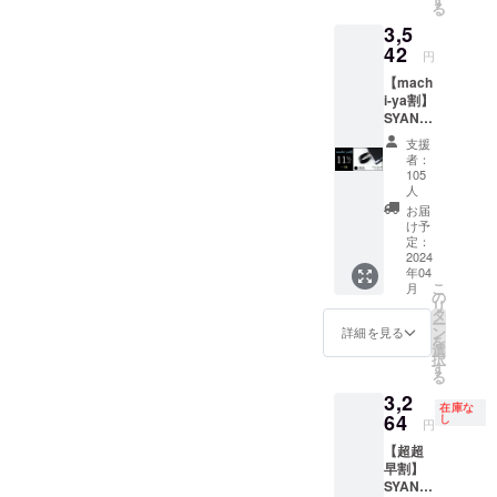
る
3,423円
いう日常的
3,5
（税・
な動作に潜
送料
42
円
込）
んでいま
【mach
【内
す。
i-ya割】
容】
SYANT
■SYAN
O リン
TOリン
SYANTOは、
支援
グ
グ リン
者：
そんな「握
V2（黒
グ
105
）
V2（赤
人
る」という
11％OF
） × 1個
お届
習慣からあ
F 一般
※皆様の
け予
なたを解放
販売価
定：
ご支援
2024
格：
により
し、健康的
年04
3,980円
量産効
こ
月
なスマホラ
の
の
率が向
リ
【11％
タ
イフへと導
上した
ー
OFF】
ン
場合、
詳細を見る
く画期的な
を
⇒
選
正規販
択
アイテムで
3,542円
す
売価格
る
（税・
が販売
す。世界特
3,2
送料
予定価
在庫な
許の底面支
64
込）
し
格より
円
持構造によ
【内
下がる
【超超
容】
可能性
り、スマホ
早割】
■SYAN
もござ
を「握ら
SYANT
TOリン
いま