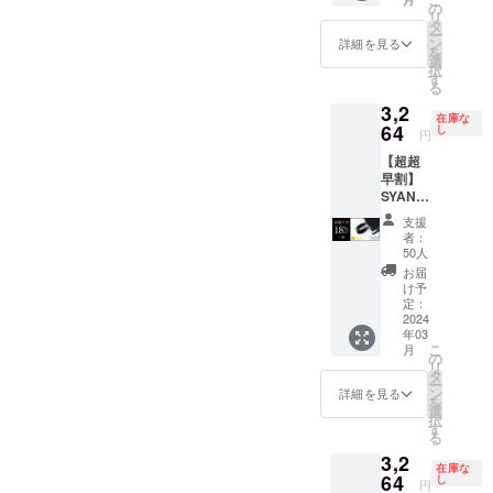
3,980円
より量
の
す。ご
リ
の
産効率
タ
了承く
ー
【18％
が向上
ン
詳細を見る
ださ
を
OFF】
した場
選
い。 ※
択
⇒
合、正
す
ご注文
る
3,264円
規販売
状況、
3,2
（税・
価格が
使用部
在庫な
送料
64
販売予
し
材の供
円
込）
定価格
給状
【超超
【内
より下
況、製
早割】
容】
がる可
造工程
SYANT
■SYAN
能性も
上の都
O リン
TOリン
ござい
合等に
支援
グ
グ リン
ます。
者：
より出
V2（黄
グ
※デザイ
50人
荷時期
）
V2（赤
ン・仕
お届
が遅れ
18％OF
） × 1個
様は変
け予
る場合
F 一般
※皆様の
定：
更にな
があり
販売価
2024
ご支援
る可能
ます。
年03
格：
により
性もご
こ
月
3,980円
量産効
の
ざいま
リ
の
率が向
タ
す。ご
ー
【18％
上した
ン
了承く
詳細を見る
を
OFF】
場合、
選
ださ
択
⇒
正規販
す
い。 ※
る
3,264円
売価格
ご注文
3,2
（税・
が販売
状況、
在庫な
送料
64
予定価
し
使用部
円