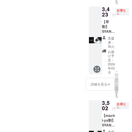
る
3,343円
価格が
ご注文
3,4
（税・
販売予
状況、
在庫な
送料
23
定価格
し
使用部
円
込）
より下
材の供
【早
【内
がる可
給状
割】
容】
能性も
況、製
SYANT
■SYAN
ござい
造工程
O リン
TOリン
ます。
上の都
支援
グ
グ リン
※デザイ
合等に
者：
V2（黒
グV2
ン・仕
50人
より出
）
（赤）×
様は変
荷時期
お届
14％OF
1個 ※皆
更にな
け予
が遅れ
F 一般
様のご
定：
る可能
る場合
販売価
2024
支援に
性もご
があり
年03
格：
より量
ざいま
ます。
こ
月
3,980円
産効率
の
す。ご
リ
の
が向上
タ
了承く
ー
【14％
した場
ン
ださ
詳細を見る
を
OFF】
合、正
選
い。 ※
択
⇒
規販売
す
ご注文
る
3,423円
価格が
状況、
3,5
（税・
販売予
使用部
在庫な
送料
02
定価格
し
材の供
円
込）
より下
給状
【mach
【内
がる可
況、製
i-ya割】
容】
能性も
造工程
SYANT
■SYAN
ござい
上の都
O リン
TOリン
ます。
合等に
支援