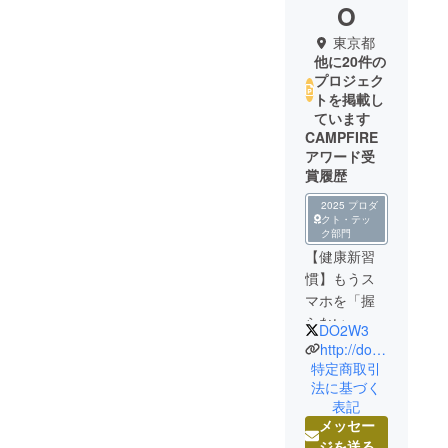
O
東京都
他に20件の
プロジェク
トを掲載し
ています
CAMPFIRE
アワード受
賞履歴
2025 プロダ
クト・テッ
ク部門
【健康新習
慣】もうス
マホを「握
らない」！
DO2W3
指・首・姿
http://do2w.jp/
勢の悩みを
特定商取引
法に基づく
解放する健
表記
康リング
メッセー
SYANTO
ジを送る