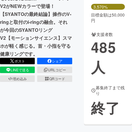
V2がNEWカラーで登場！
3,570%
【SYANTOの最終結論】操作のV-
目標金額は50,000
円
ringと取付のi-ringの融合。それ
が今回のSYANTOリング
支援者数
V2【モーションサイエンス】スマ
485
ホが軽く感じる。首・小指を守る
健康リングです。
人
ポスト
シェア
LINEで送る
URLコピー
埋め込み
QRコード
募集終了まで残
り
終了