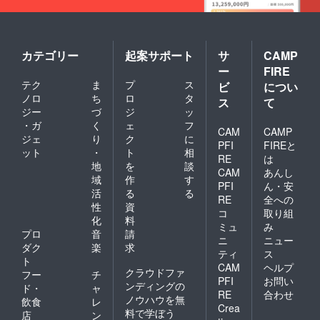
カテゴリー
起案サポート
サ
CAMP
ー
FIRE
テク
ま
プ
ス
ビ
につい
ノロ
ち
ロ
タ
ス
て
ジー
づ
ジ
ッ
・ガ
く
ェ
フ
CAM
CAMP
ジェ
り
ク
に
PFI
FIREと
ット
・
ト
相
RE
は
地
を
談
CAM
あんし
域
作
す
PFI
ん・安
活
る
る
RE
全への
性
資
コ
取り組
化
料
ミュ
み
プロ
音
請
ニ
ニュー
ダク
楽
求
ティ
ス
ト
CAM
ヘルプ
クラウドファ
フー
チ
PFI
お問い
ンディングの
ド・
ャ
RE
合わせ
ノウハウを無
飲食
レ
Crea
料で学ぼう
店
ン