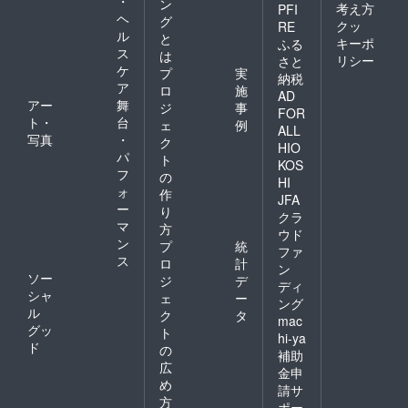
・
ン
考え方
PFI
ヘ
グ
クッ
RE
ル
と
キーポ
ふる
ス
は
リシー
さと
ケ
プ
実
納税
ア
ロ
施
AD
アー
舞
ジ
事
FOR
ト・
台
ェ
例
ALL
写真
・
ク
HIO
パ
ト
KOS
フ
の
HI
ォ
作
JFA
ー
り
クラ
マ
方
ウド
ン
プ
統
ファ
ス
ロ
計
ン
ソー
ジ
デ
ディ
シャ
ェ
ー
ング
ル
ク
タ
mac
グッ
ト
hi-ya
ド
の
補助
広
金申
め
請サ
方
ポー