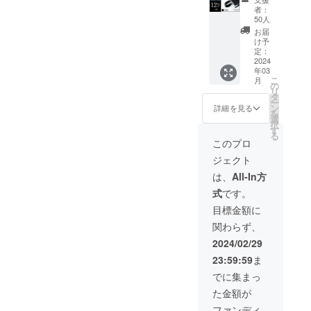
グ
グ リン
※デザイ
より出
者：
V2（黒
グ
ン・仕
50人
荷時期
）
V2（黒
様は変
が遅れ
お届
12％OF
） × 1個
更にな
け予
る場合
F 一般
※皆様の
定：
る可能
があり
販売価
2024
ご支援
性もご
ます。
年03
格：
により
ざいま
こ
月
3,980円
量産効
の
す。ご
リ
の
率が向
タ
了承く
ー
【12％
上した
ン
ださ
詳細を見る
を
OFF】
場合、
選
い。 ※
択
⇒
正規販
す
ご注文
る
3,502円
売価格
状況、
このプロ
（税・
が販売
使用部
ジェクト
送料
予定価
材の供
込）
格より
給状
は、
All-In方
【内
下がる
況、製
式
です。
容】
可能性
造工程
■SYAN
もござ
上の都
目標金額に
TOリン
いま
合等に
関わらず、
グ リン
す。 ※
より出
グ
デザイ
荷時期
2024/02/29
V2（黒
ン・仕
が遅れ
23:59:59
ま
） × 1個
様は変
る場合
※皆様の
更にな
があり
でに集まっ
ご支援
る可能
ます。
た金額が
により
性もご
量産効
ざいま
ファンディ