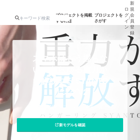
新
ロ
規
グ
会
プロジェクトを掲載
プロジェクトを
/
するには
さがす
イ
員
ン
登
録
人気のプロ
注目のリ
注目の新着プロ
募集終了が近いプ
もうすぐ公開
スマホはもう握らな
ジェクト
ターン
ジェクト
ロジェクト
されます
い。あらゆる重力か
ら解放する SYANTO
アート・写真
音楽
リングV2
テクノロジー・ガジェット
ゲーム・サ
SYANTO
プロダクト
東京都
映像・映画
書籍・雑誌
新モデルを確認
ビジネス・起業
チャレンジ
このプロジェクトは2024/02/29に募集を終了