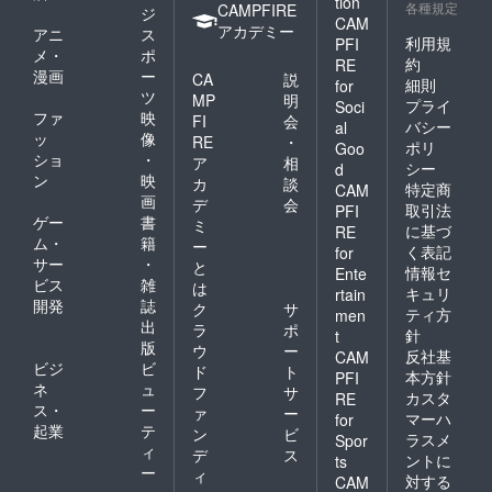
tion
各種規定
CAMPFIRE
ジ
CAM
アカデミー
アニ
ス
利用規
PFI
メ・
ポ
約
RE
漫画
ー
CA
説
細則
for
ツ
MP
明
プライ
Soci
ファ
映
FI
会
バシー
al
ッ
像
RE
・
ポリ
Goo
ショ
・
ア
相
シー
d
ン
映
カ
談
特定商
CAM
画
デ
会
取引法
PFI
ゲー
書
ミ
に基づ
RE
ム・
籍
ー
く表記
for
サー
・
と
情報セ
Ente
ビス
雑
は
キュリ
rtain
開発
誌
ク
サ
ティ方
men
出
ラ
ポ
針
t
版
ウ
ー
反社基
CAM
ビジ
ビ
ド
ト
本方針
PFI
ネ
ュ
フ
サ
カスタ
RE
ス・
ー
ァ
ー
マーハ
for
起業
テ
ン
ビ
ラスメ
Spor
ィ
デ
ス
ントに
ts
ー
ィ
対する
CAM