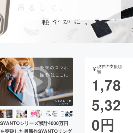
しました。
こちらから関連ページを閲覧いただけます。
まちづくり・地域活性化
CAMPFIRE for Social Good
CAMPFIRE Creation
CAMPFIREふるさと納税
machi-ya
コミュニティ
現在の支援総
額
1,78
5,32
0
円
SYANTOシリーズ累計4000万円
を突破した最新作SYANTOリング