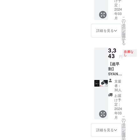
様は変
け予
が遅れ
F 一般
※皆様の
定：
更にな
る場合
販売価
2024
ご支援
る可能
があり
年03
格：
により
性もご
ます。
こ
月
3,980円
量産効
の
ざいま
リ
の
率が向
タ
す。ご
ー
【16％
上した
ン
了承く
詳細を見る
を
OFF】
場合、
選
ださ
択
⇒
正規販
す
い。 ※
る
3,343円
売価格
ご注文
3,3
（税・
が販売
状況、
在庫な
送料
43
予定価
し
使用部
円
込）
格より
材の供
【超早
【内
下がる
給状
割】
容】
可能性
況、製
SYANT
■SYAN
もござ
造工程
O リン
TOリン
いま
上の都
支援
グ
グ リン
す。 ※
合等に
者：
V2（赤
グV2
デザイ
30人
より出
）
（黒）×
ン・仕
荷時期
お届
16％OF
1個 ※皆
様は変
け予
が遅れ
F 一般
様のご
定：
更にな
る場合
販売価
2024
支援に
る可能
があり
年03
格：
より量
性もご
ます。
こ
月
3,980円
産効率
の
ざいま
リ
の
が向上
タ
す。ご
ー
【16％
した場
ン
了承く
詳細を見る
を
OFF】
合、正
選
ださ
択
⇒
規販売
す
い。 ※