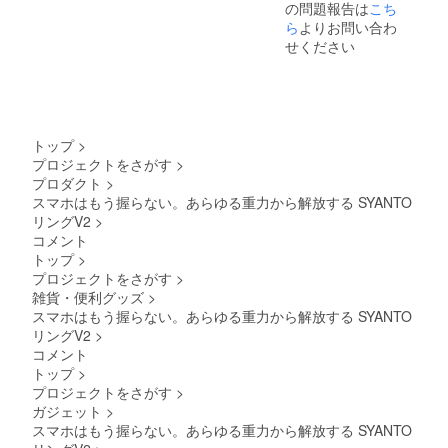
の問題報告は
こち
給状
況、製
ら
よりお問い合わ
造工程
せください
上の都
合等に
より出
荷時期
が遅れ
る場合
トップ
>
があり
プロジェクトをさがす
>
ます。
プロダクト
>
スマホはもう握らない。あらゆる重力から解放する SYANTO
リングV2
>
コメント
トップ
>
プロジェクトをさがす
>
雑貨・便利グッズ
>
スマホはもう握らない。あらゆる重力から解放する SYANTO
リングV2
>
コメント
トップ
>
プロジェクトをさがす
>
ガジェット
>
スマホはもう握らない。あらゆる重力から解放する SYANTO