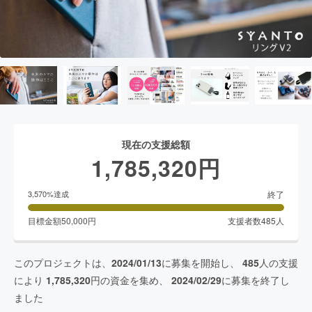
現在の支援総額
1,785,320
円
終了
3,570
%達成
目標金額
50,000
円
支援者数
485
人
このプロジェクトは、
2024/01/13
に募集を開始し、
485
人の支援
により
1,785,320
円の資金を集め、
2024/02/29
に募集を終了し
ました