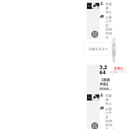
O リン
グ リン
ず」に安全
す。 ※
支援
グ
グ
デザイ
者：
に持つこと
V2（黒
V2（黒
50人
ン・仕
色）
が可能に。
） × 1個
様は変
お届
18％OF
※皆様の
け予
更にな
指や手首へ
F 一般
定：
ご支援
る可能
の負担を軽
販売価
2024
により
性もご
年03
格：
減するだけ
量産効
ざいま
こ
月
3,980円
の
率が向
す。ご
でなく、首
リ
の
タ
上した
了承く
ー
や姿勢の改
【18％
ン
場合、
詳細を見る
ださ
を
OFF】
選
正規販
善にも繋が
い。 ※
択
⇒
す
売価格
ご注文
る
り、あなた
3,264円
が販売
状況、
3,2
（税・
の健康をサ
予定価
使用部
在庫な
送料
64
し
格より
材の供
円
ポートしま
込）
下がる
給状
す。さあ、
【超超
【内
可能性
況、製
早割】
容】
「握らな
もござ
造工程
SYANT
■SYAN
いま
上の都
い」健康習
O リン
TOリン
す。 ※
合等に
支援
グ
慣を始めま
グ リン
デザイ
者：
より出
V2（赤
グ
50人
ン・仕
しょう。
荷時期
）
V2（黒
様は変
お届
が遅れ
応援よろし
18％OF
色） × 1
け予
更にな
る場合
F 一般
個 ※皆
定：
くお願いし
る可能
があり
販売価
2024
様のご
性もご
ます。
ます。
年03
格：
支援に
ざいま
こ
月