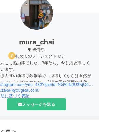
mura_chai
長野県
初めてのプロジェクトです
域おこし協力隊でした。3年たち、今も須坂市にて
ています。
し協力隊の前職は鉄鋼業で、退職してからは自然が
いかといえば好きなので、信濃の国の須坂に移住し
https://instagram.com/yno_432?igshid=NGVhN2U2NjQ0Yg==
suzaka-kyougikai.com/
は、農業とチャイと草刈りの3つの軸で活動してい
引法に基づく表記
メッセージを送る
耕作放棄地の利活用に向け、ひまわり畑を作るなど
ります。徐々に畑も増やしていき、現在では１ha
に拡大しております。
地を解消して特産品も作れば一石二鳥だと思い、地
を選ぶ