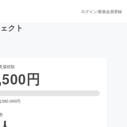
ログイン
/
新規会員登録
ジェクト
うすぐ公開されます
支援総額
プロダクト
,500
円
ファッション
スポーツ
90,000円
数
ア
ソーシャルグッド
人