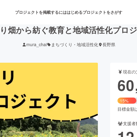
プロジェクトを掲載するには
はじめる
プロジェクトをさがす
り畑から紡ぐ教育と地域活性化プロ
mura_chai
まちづくり・地域活性化
長野県
注目のリターン
注目の新着プロジェクト
募集終了が近いプロジェクト
も
現在の
音楽
舞台・パフォーマンス
60
ゲーム・サービス開発
フード・飲食店
15%
書籍・雑誌出版
アニメ・漫画
目標金額は3
支援者
チャレンジ
ビューティー・ヘルスケ
12