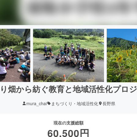
り畑から紡ぐ教育と地域活性化プロ
mura_chai
まちづくり・地域活性化
長野県
現在の支援総額
60,500
円