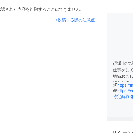
承認された内容を削除することはできません。
※投稿する際の注意点
須坂市地
仕事をし
地域おこ
好きか嫌
ました。
https://
須坂市で
特定商取
ます。
農業では
活動してお
ちょっと
耕作放棄
リターン