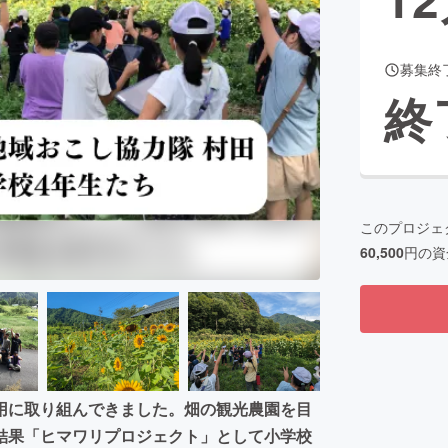
募集終
CAMPFIRE for Social Good
CAMPFIRE Creation
終
CAMPFIREふるさと納税
machi-ya
コミュニティ
このプロジェ
60,500
円の資
用に取り組んできました。畑の観光農園を目
結果「ヒマワリプロジェクト」として小学校