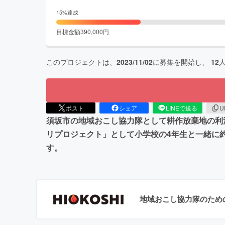
15
%達成
目標金額
390,000
円
このプロジェクトは、
2023/11/02
に募集を開始し、
12
ポスト
シェア
LINEで送る
U
須坂市の地域おこし協力隊として耕作放棄地の利
リプロジェクト」として小学校の4年生と一緒に
す。
地域おこし協力隊のため