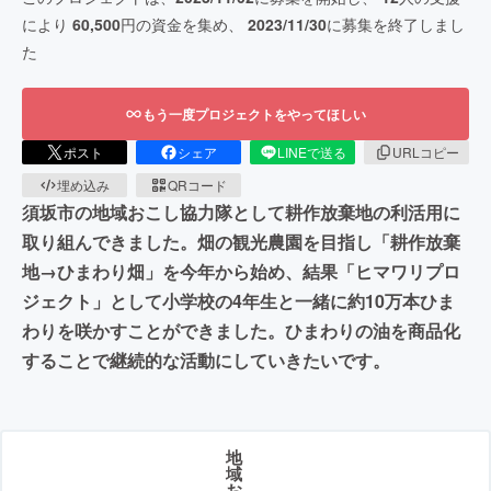
により
60,500
円の資金を集め、
2023/11/30
に募集を終了しまし
た
もう一度プロジェクトをやってほしい
ポスト
シェア
LINEで送る
URLコピー
埋め込み
QRコード
須坂市の地域おこし協力隊として耕作放棄地の利活用に
取り組んできました。畑の観光農園を目指し「耕作放棄
地→ひまわり畑」を今年から始め、結果「ヒマワリプロ
ジェクト」として小学校の4年生と一緒に約10万本ひま
わりを咲かすことができました。ひまわりの油を商品化
することで継続的な活動にしていきたいです。
地
域
お