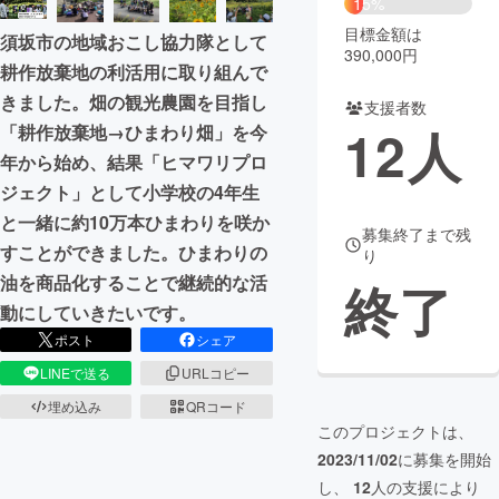
15%
目標金額は
須坂市の地域おこし協力隊として
まちづくり・地域活性化
390,000円
耕作放棄地の利活用に取り組んで
きました。畑の観光農園を目指し
支援者数
CAMPFIRE for Social Good
CAMPFIRE Creation
12
人
「耕作放棄地→ひまわり畑」を今
CAMPFIREふるさと納税
machi-ya
コミュニティ
年から始め、結果「ヒマワリプロ
ジェクト」として小学校の4年生
と一緒に約10万本ひまわりを咲か
募集終了まで残
すことができました。ひまわりの
り
油を商品化することで継続的な活
終了
動にしていきたいです。
ポスト
シェア
LINEで送る
URLコピー
埋め込み
QRコード
このプロジェクトは、
2023/11/02
に募集を開始
し、
12
人の支援により