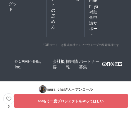
mac
グッ
ト
hi-ya
ド
の
補助
広
金申
め
請サ
方
ポー
ト
「QRコード」は株式会社デンソーウェーブの登録商標です。
© CAMPFIRE,
会社概
採用情
パートナー
Inc.
要
報
募集
mura_chai
さんへアンコール
もう一度プロジェクトをやってほしい
3