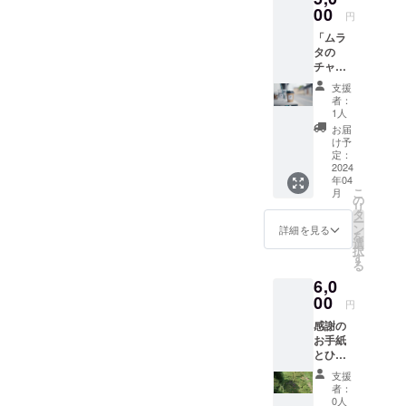
思うように
ンジ
00
円
なり、継続
ショッ
「ムラ
プの
定期にクラ
タの
「やま
ウドファン
チャ
じゅ
ディングで
イ」の
う」で3
支援
チャイ
日間限
プロジェク
者：
10杯チ
定
1人
トを立ち上
ケット
OPEN
お届
と感謝
げられたら
した花
け予
のお手
屋！ 来
定：
と思ってお
紙 私が
2024
年も花
ります。
年04
イベン
屋を営
こ
月
トの出
業する
の
次は古民家
リ
店で提
にあた
タ
改装のお店
ー
供して
り、ひ
ン
詳細を見る
を
でクラウド
いる
まわり
選
択
チャイ
の花束
す
ファンディ
る
を10杯
をお渡
ングしま
6,0
飲んで
ししま
いただ
00
す。
す。
円
けるチ
※2024
感謝の
ケット
年8月第
お手紙
を販売
4週に3
とひま
しま
日間営
わり畑
す。
業予
支援
のミニ
（例）
定！ ※
者：
フォト
須坂
花束の
0人