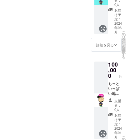
グラム
者：
を応援
ご連絡
ます。
0人
で公開
したい
いたし
・長野
しま
お届
人へ。
ます。
県須坂
け予
す。 ※
感謝の
※現地ま
定：
市産の
有効期
お礼を
2024
での交
ブドウ
限は
年06
手紙に
通費等
※送料込
2025年
こ
月
て送ら
は自己
の
み
12月31
リ
せて頂
負担で
タ
日ま
ー
きま
お願い
ン
詳細を見る
で。 ※
を
す。
しま
選
須坂市
択
す。
す
にて直
る
接お渡
100
しする
,00
か、郵
0
送にて
円
チャイ
もっと
チケッ
いっぱ
トと郵
い地域
送しま
おこし
す。
支援
協力隊
者：
の村田
0人
を応援
お届
したい
け予
人へ。
定：
感謝の
2024
年01
お礼を
こ
月
手紙に
の