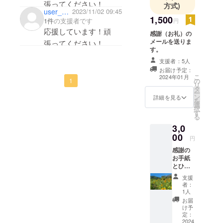
張ってください！
方式)
チャイと草
user_575c743ab0a4
2023/11/02 09:45
1,500
刈りの3つの
1件
の支援者です
円
応援しています！頑
軸で活動し
感謝（お礼）の
ています。
メールを送りま
張ってください！
す。
農業では耕
支援者：5人
作放棄地の
お届け予定：
利活用に向
こ
2024年01月
1
の
リ
け、ひまわ
タ
ー
り畑を作る
ン
詳細を見る
を
選
など活動し
択
す
る
ておりま
3,0
す。徐々に
00
円
畑も増やし
感謝の
ていき、現
お手紙
在では１ha
とひま
ちょっとに
わり畑
支援
（2023
拡大してお
者：
年）の
1人
ります。
写真3枚
お届
耕作放棄地
を送り
け予
ます。
定：
を解消して
写真は
2024