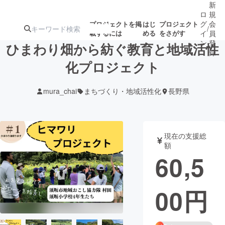
新
ロ
規
グ
会
プロジェクトを掲
はじ
プロジェクト
/
載するには
める
をさがす
イ
員
ン
登
ひまわり畑から紡ぐ教育と地域活性
録
化プロジェクト
人気のプロ
注目のリ
注目の新着プロ
募集終了が近いプ
もうすぐ公開
mura_chai
まちづくり・地域活性化
長野県
ジェクト
ターン
ジェクト
ロジェクト
されます
アート・写真
音楽
現在の支援総
額
60,5
テクノロジー・ガジェット
ゲーム・サ
00
円
映像・映画
書籍・雑誌
ビジネス・起業
チャレンジ