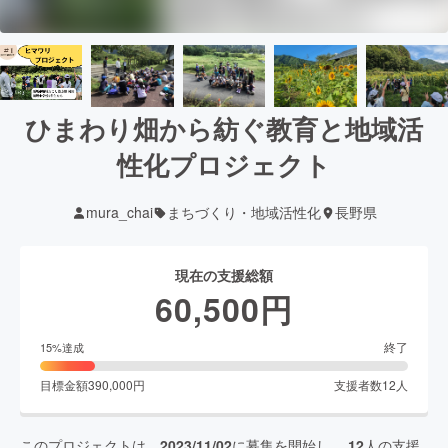
ひまわり畑から紡ぐ教育と地域活
性化プロジェクト
mura_chai
まちづくり・地域活性化
長野県
現在の支援総額
60,500
円
終了
15
%達成
目標金額
390,000
円
支援者数
12
人
このプロジェクトは、
2023/11/02
に募集を開始し、
12
人の支援