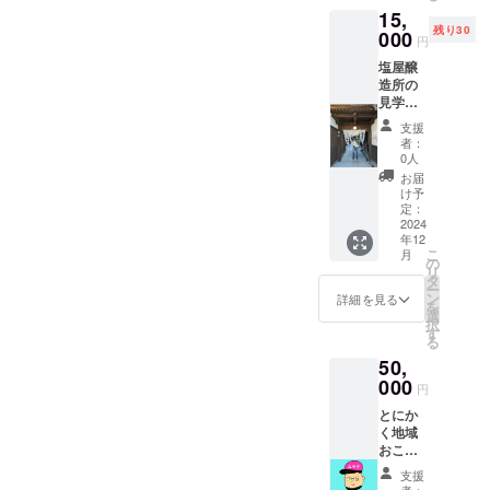
11月か
15,
パープ
らは須
残り30
ルセッ
000
坂市役
円
トも可
所の地
塩屋醸
能で
下にて
造所の
す。 備
チャイ
見学！
考欄で
の販売
感謝の
記載く
も開始
支援
手紙と
ださい
しま
者：
蔵の見
【シャ
す。 須
0人
学の招
インマ
坂市に
お届
待券を
スカッ
て直接
け予
送りま
ト】
定：
の受け
す。
2024
500g×2
取りを
年12
「2024
、常温
希望さ
こ
月
年5月か
にて配
の
れる場
リ
ら12月
送、常
タ
合は、
ー
頃の開
温で1週
ン
備考欄
詳細を見る
を
催」 蔵
間冷蔵
選
に「直
択
の見学
庫で2週
す
接のお
る
は2時間
間が目
渡し希
50,
程度を
安だが
望」と
予定し
000
早めに
記載く
円
ており
食べる
ださ
とにか
ます。
か長期
い。 ※
く地域
※詳細は
保存に
出店情
おこし
個別に
は冷凍
報はイ
協力隊
てメー
をおす
ンスタ
支援
の村田
ルにて
すめし