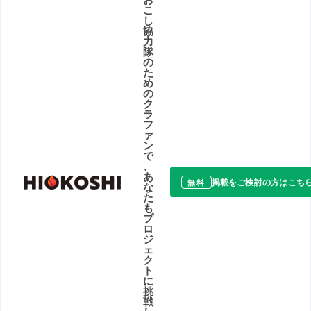
こ
し
協
力
隊
の
た
め
の
ク
ラ
フ
ァ
ン
で
、
あ
掲載をご検討の方はこち
無料
な
た
も
プ
ロ
ジ
ェ
ク
ト
に
挑
戦