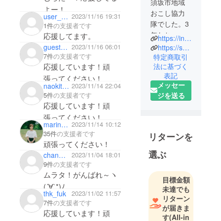
須坂市地域
よー！
おこし協力
user_bfc7518b9644
2023/11/16 19:31
隊でした。3
1件
の支援者です
年たち、今
応援してます。
https://instagram.com/yno_432?igshid=NGVhN2U2NjQ0Yg==
も須坂市に
guest50b18c3bf464
2023/11/16 06:01
https://suzaka-kyougikai.com/
て仕事をし
7件
の支援者です
特定商取引
応援しています！頑
法に基づく
ています。
表記
地域おこし
張ってください！
メッセー
naokita_suzaka
2023/11/14 22:04
協力隊の前
5件
の支援者です
ジを送る
職は鉄鋼業
応援しています！頑
で、退職し
張ってください！
てからは自
marino_mato
2023/11/14 10:12
然が好きか
35件
の支援者です
リターンを
嫌いかとい
頑張ってください！
選ぶ
えば好きな
chanmari39
2023/11/04 18:01
9件
の支援者です
ので、信濃
ムラタ！がんばれ～ヽ
の国の須坂
目標金額
(´∀`*)ﾉ
に移住しま
未達でも
thk_fuk
2023/11/02 11:57
した。
リターン
7件
の支援者です
が届きま
須坂市で
応援しています！頑
す
(All-in
は、農業と