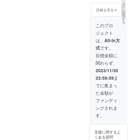
リ
て送ら
タ
ー
せて頂
ン
詳細を見る
を
きま
選
択
す。そ
す
る
して須
このプロ
坂市ま
ジェクト
たはそ
の周辺
は、
All-In方
であれ
式
です。
ば直接
挨拶に
目標金額に
伺いま
関わらず、
す。 直
接挨拶
2023/11/30
を希望
23:59:59
ま
しなけ
れば、
でに集まっ
備考欄
た金額が
に「希
望な
ファンディ
し」と
ングされま
記載く
ださ
す。
い。 ※
もしお
会いに
支援に関するよ
なる場
くある質問
合は公