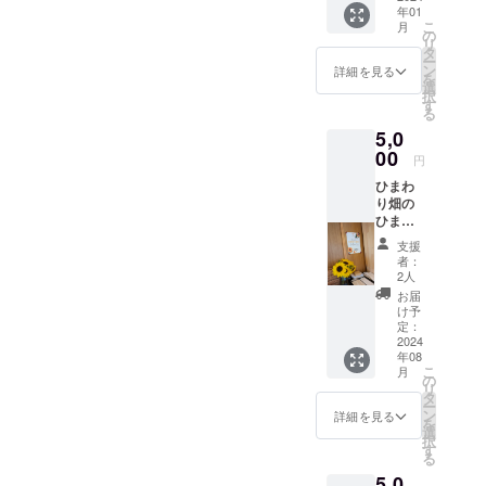
特産品も作
年01
ポスト
こ
月
カード
れば一石二
の
リ
サイズ
タ
鳥だと思
ー
（148×
ン
詳細を見る
を
い、地域の
100） ※
選
択
送料込
す
小学校とヒ
る
み
マワリプロ
5,0
ジェクトを
00
円
2022年秋ご
ひまわ
ろから始め
り畑の
ひまわ
ました。
り花束
支援
地域の活動
をお渡
者：
に関わりな
ししま
2人
す。 ひ
がら、地域
お届
まわり
け予
おこし協力
は大小
定：
10本程
2024
隊の任期後
年08
度で花
も須坂市に
こ
月
束を作
の
リ
定住してお
る予定
タ
ー
です。
ン
り、仕事を
詳細を見る
を
2023年
選
自分で立ち
択
8月に須
す
る
上げたいと
坂市の
5,0
チャレ