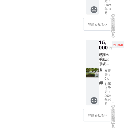
のお手
定：
の見学
トと郵
紙 私が
2024
ついで
送しま
年04
イベン
にその
す。
こ
月
トの出
の
時の野
リ
店で提
タ
菜を収
ー
供して
ン
穫して
詳細を見る
を
いる
選
持ち
択
チャイ
す
帰って
る
を30杯
もOKで
15,
飲んで
す。
残り50
いただ
000
2024年
円
けるチ
5月から
感謝の
ケット
9月頃ま
手紙と
を販売
での開
須坂市
しま
催。 ※
産の
す。
詳細は
支援
シャイ
（例）
メール
者：
ンマス
須坂
0人
にてご
カット
ファミ
連絡い
お届
（1kg）
リー
け予
たしま
を送り
フェス
定：
す。 ※
ます。
2024
ティバ
畑まで
年10
ご希望
ルや須
の交通
こ
月
であれ
坂ス
の
費等は
リ
ばシャ
イーツ
タ
自己負
ー
インマ
フェス
ン
詳細を見る
担でお
を
スカッ
タなど
選
願いし
択
トとナ
また、
す
ます。
る
ガノ