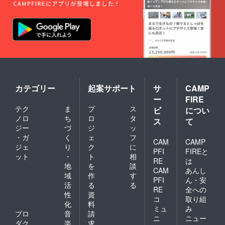
カテゴリー
起案サポート
サ
CAMP
ー
FIRE
テク
ま
プ
ス
ビ
につい
ノロ
ち
ロ
タ
ス
て
ジー
づ
ジ
ッ
・ガ
く
ェ
フ
CAM
CAMP
ジェ
り
ク
に
PFI
FIREと
ット
・
ト
相
RE
は
地
を
談
CAM
あんし
域
作
す
PFI
ん・安
活
る
る
RE
全への
性
資
コ
取り組
化
料
ミュ
み
プロ
音
請
ニ
ニュー
ダク
楽
求