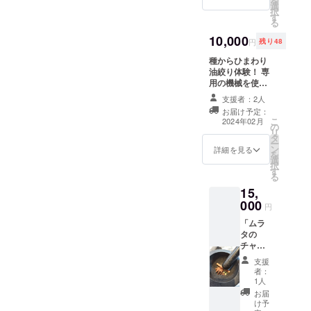
を
もちろ
選
に「直
択
ん山菜
す
接のお
る
なども
渡し希
沢山生
10,000
望」と
円
残り48
えてい
記載く
る自然
種からひまわり
ださ
豊かな
油絞り体験！ 専
い。 ※
畑を案
用の機械を使っ
出店情
内しま
てひまわり油を
報はイ
支援者：2人
す。 5
絞ります。場所
ンスタ
お届け予定：
月ごろ
は須坂市で行い
グラム
こ
2024年02月
からタ
の
ます。 油絞り体
で公開
リ
ラの芽
タ
験会の実施予定
しま
ー
が出始
ン
日は2月ごろを予
詳細を見る
す。 ※
を
め、6月
選
定しており、時
有効期
択
にはニ
す
間は1時間ほどを
限は
る
ンニク
考えておりま
2025年
15,
や玉ね
す。 詳細はメー
12月31
000
ぎが収
ルにてご連絡い
日ま
円
穫でき
たします。 ※交
で。 ※
「ムラ
ます。
通費や宿泊費は
須坂市
タの
見学時
自己負担でお願
にて直
チャ
間は1時
いします。
接お渡
イ」の
間ほど
しする
支援
チャイ
を予定
者：
か、郵
30杯チ
してお
1人
送にて
ケット
りま
お届
チャイ
と感謝
す。 畑
け予
チケッ