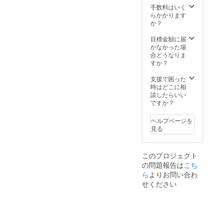
共の場
手数料はいく
所にて
らかかります
面会を
か？
させて
頂きま
目標金額に届
す。
かなかった場
合どうなりま
すか？
支援で困った
時はどこに相
談したらいい
ですか？
ヘルプページを
見る
このプロジェクト
の問題報告は
こち
ら
よりお問い合わ
せください