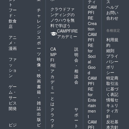
ティ
ス
ト
CAM
ヘルプ
クラウドファ
フー
チ
PFI
お問い
ンディングの
ド・
ャ
RE
合わせ
ノウハウを無
飲食
レ
Crea
料で学ぼう
店
ン
tion
各種規定
CAMPFIRE
ジ
CAM
アカデミー
アニ
ス
利用規
PFI
メ・
ポ
約
RE
漫画
ー
CA
説
細則
for
ツ
MP
明
プライ
Soci
ファ
映
FI
会
バシー
al
ッ
像
RE
・
ポリ
Goo
ショ
・
ア
相
シー
d
ン
映
カ
談
特定商
CAM
画
デ
会
取引法
PFI
ゲー
書
ミ
に基づ
RE
ム・
籍
ー
く表記
for
サー
・
と
情報セ
Ente
ビス
雑
は
キュリ
rtain
開発
誌
ク
サ
ティ方
men
出
ラ
ポ
針
t
版
ウ
ー
反社基
CAM
ビジ
ビ
ド
ト
本方針
PFI