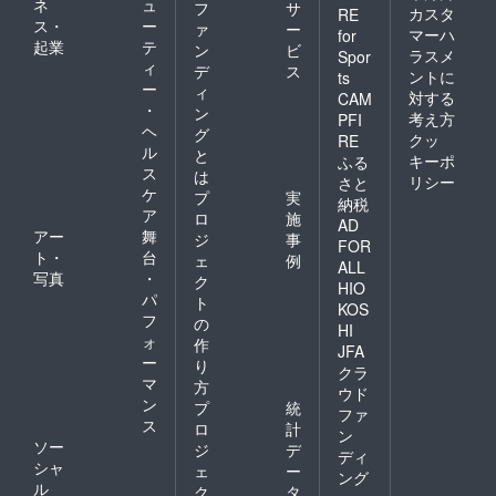
ネ
ュ
フ
サ
カスタ
RE
ス・
ー
ァ
ー
マーハ
for
起業
テ
ン
ビ
ラスメ
Spor
ィ
デ
ス
ントに
ts
ー
ィ
対する
CAM
・
ン
考え方
PFI
ヘ
グ
クッ
RE
ル
と
キーポ
ふる
ス
は
リシー
さと
ケ
プ
実
納税
ア
ロ
施
AD
アー
舞
ジ
事
FOR
ト・
台
ェ
例
ALL
写真
・
ク
HIO
パ
ト
KOS
フ
の
HI
ォ
作
JFA
ー
り
クラ
マ
方
ウド
ン
プ
統
ファ
ス
ロ
計
ン
ソー
ジ
デ
ディ
シャ
ェ
ー
ング
ル
ク
タ