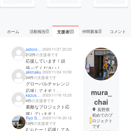
ホーム
活動報告
仲間募集
コメント
支援者
2
1
12
astoro_sasa
2023/11/27 20:22
212件
の支援者です
応援しています！頑
張ってください！
akimaku
2023/11/24 10:50
24件
の支援者です
グローバルチャレンジ
mura_
応援してます！
kazushi33
2023/11/18 15:25
がんばれ村田さん！
chai
4件
の支援者です
素敵なプロジェクト応
長野県
援しています！
初めてのプ
Ryo Sorimachi
2023/11/16 20:12
頑張ってください
ロジェクト
13件
の支援者です
です
むらたー！応援してる