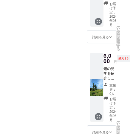
アルバ
ファミ
受け渡
お届
ムを送
リー
しは、
け予
りま
フェス
定：
須坂市
す。 34
2024
ティバ
チャレ
年03
面のミ
ルや須
ンジ
こ
月
ニフォ
坂ス
の
ショッ
リ
トアル
イーツ
タ
プの
ー
バム
フェス
ン
「やま
詳細を見る
を
（21cm
タなど
選
じゅ
択
×11cm
また、
す
う」に
る
）に20
11月か
なりま
6,0
枚の写
らは須
す。 ※
残り30
真を添
00
坂市役
お店ま
円
付しま
所の地
での交
畑の見
す。 ※
下にて
通費は
学を紹
送料込
チャイ
実費で
介しま
み
の販売
お願い
す。 長
も開始
致しま
支援
野県須
しま
す。
者：
坂市の
す。 須
0人
豊丘に
坂市に
お届
ある約
て直接
け予
１haの
定：
の受け
畑にご
2024
取りを
年06
招待し
希望さ
こ
月
ます。
の
れる場
リ
季節の
タ
合は、
ー
野菜は
ン
備考欄
詳細を見る