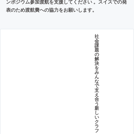
ンポジウム参加渡航を支援してください 。スイスでの発
表のため渡航費への協力をお願いします。
社
会
課
題
の
解
決
を
み
ん
な
で
支
え
合
う
新
し
い
ク
ラ
フ