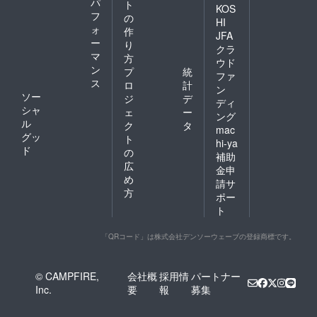
パ
ト
KOS
フ
の
HI
ォ
作
JFA
ー
り
クラ
マ
方
ウド
ン
プ
統
ファ
ス
ロ
計
ン
ソー
ジ
デ
ディ
シャ
ェ
ー
ング
ル
ク
タ
mac
グッ
ト
hi-ya
ド
の
補助
広
金申
め
請サ
方
ポー
ト
「QRコード」は株式会社デンソーウェーブの登録商標です。
© CAMPFIRE,
会社概
採用情
パートナー
Inc.
要
報
募集