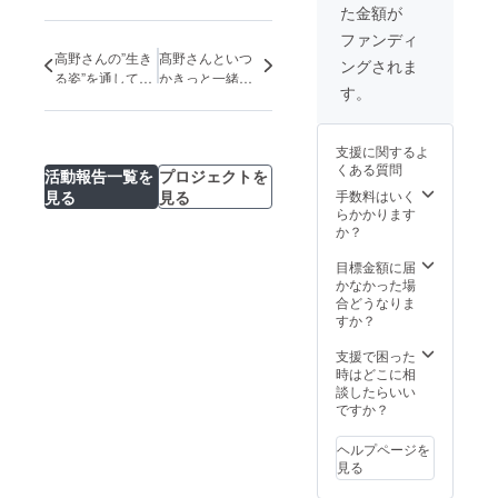
でのオンライン
た金額が
報告面談を実施
いたします
ファンディ
（2024年1月〜3
高野さんの”生き
髙野さんといつ
ングされま
月頃を目安に、
る姿”を通して、
かきっと一緒に
支援者さまのご
す。
私は”生きる希
国際会議に行こ
都合に合わせて
望”を頂いていま
う。6年前に誓っ
個別に日程をご
す。 織田友理
た夢が現実に
調整、所要時間2
支援に関するよ
子さんからの応
川口有美子さん
時間ほど、神奈
くある質問
活動報告一覧を
プロジェクトを
援メッセージ
からの応援メッ
川県からご自宅
手数料はいく
見る
見る
までの高野・ヘ
セージ
らかかります
ルパーの交通費
か？
は別途ご負担い
ただきます） ※
目標金額に届
備考欄に「スペ
かなかった場
シャルサンク
合どうなりま
ス」欄に掲載す
すか？
るお名前をご記
入ください。
支援で困った
時はどこに相
談したらいい
ですか？
ヘルプページを
見る