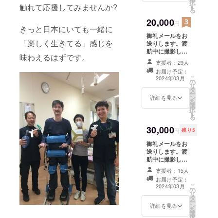
択
す
触れて応援してみませんか?
ス」欄にお名前
る
を掲載します。
20,000
学会で実際に発
円
きっと日本にいても一緒に
表したスライド
御礼メールをお
（PDF）と
「楽しく生きてる」感じを
送りします。渡
HeatyPresenter
航中に撮影した
を使用したプレ
味わえるはずです。
記録写真5枚を
ゼンビデオ（7分
支援者：29人
データでお送り
程度）をご共有
お届け予定：
します。渡航報
します。 ※備考
こ
2024年03月
の
告書（PDF）を
欄に「スペシャ
リ
タ
お送りします。
ルサンクス」欄
ー
ン
報告書の「スペ
詳細を見る
に掲載するお名
を
選
シャルサンク
前をご記入くだ
択
す
ス」欄にお名前
さい。
る
を掲載します。
30,000
学会で実際に発
円
残り5
表したスライド
御礼メールをお
（PDF）と
送りします。渡
HeatyPresenter
航中に撮影した
を使用したプレ
記録写真5枚を
ゼンビデオ（7分
支援者：15人
データでお送り
程度）をご共有
お届け予定：
します。渡航報
します。出張報
こ
2024年03月
の
告書（PDF）を
告会イベント
リ
タ
お送りします。
（オンライン）
ー
ン
報告書の「スペ
詳細を見る
にご招待します
を
選
シャルサンク
（2024年1月〜3
択