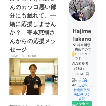
んのカッコ悪い部
分にも触れて、一
緒に応援しません
Hajime
か？ 寄本恵輔さ
Takano
んからの応援メッ
神奈川県
セージ
初めてのプ
ロジェクト
2023/11/10 19:00
です
ALS療養者
（58歳）
・2013.1発
症＞2014.10
http://blog.gentak.info/
告知＞
https://x.com/gen_tak?s=20
2016.4胃瘻
特定商取引
法に基づく
造設＞
表記
2017.5気管
メッセー
切開