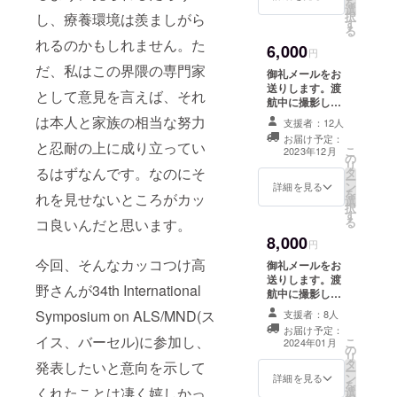
を
・川崎つな
選
択
し、療養環境は羨ましがら
す
がろ会・会
る
れるのかもしれません。た
長
6,000
円
・神奈川県
だ、私はこの界隈の専門家
御礼メールをお
共生社会ア
送りします。渡
として意見を言えば、それ
航中に撮影した
ドバイザー
記録写真5枚を
は本人と家族の相当な努力
支援者：12人
・かながわ
データでお送り
お届け予定：
難病連・理
します。
と忍耐の上に成り立ってい
こ
2023年12月
の
事長
リ
るはずなんです。なのにそ
タ
ー
ン
詳細を見る
を
れを見せないところがカッ
選
択
す
る
コ良いんだと思います。
8,000
円
今回、そんなカッコつけ高
御礼メールをお
送りします。渡
野さんが34th International
航中に撮影した
記録写真5枚を
Symposium on ALS/MND(ス
支援者：8人
データでお送り
お届け予定：
します。渡航報
イス、バーセル)に参加し、
こ
2024年01月
の
告書（PDF）を
リ
タ
お送りします。
発表したいと意向を示して
ー
ン
報告書の「スペ
詳細を見る
を
くれたことは凄く嬉しかっ
選
シャルサンク