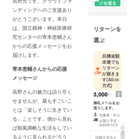
髙野元です。クラウドファ
ジを送る
現在のス
ンディングへのご支援あり
テータスは
がとうございます。本日
障害者手帳2
級、介護保
は、国立精神・神経医療研
リターンを
険要介護5認
究センターの寄本恵輔さん
選ぶ
定です。
からの応援メッセージをお
重度障害者
がよく生き
届けします。
目標金額
られる社会
未達でも
の仕組みづ
リターン
寄本恵輔さんからの応援
が届きま
くりに取り
メッセージ
す
(All-in
組んでいま
方式)
す。
高野さんの魅力は語り尽く
3,000
円
せませんが、最もすごいこ
・創発計画
御礼メールをお
㈱・代表
送りします。
とは「楽しそうに生きてい
・日本ALS協
支援者：61人
る」ことです。側から見れ
お届け予定：
会神奈川県
こ
2023年12月
ば順風満帆な生活をしてい
の
支部・副支
リ
タ
ー
部長
るように見られるだろう
ン
詳細を見る