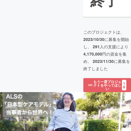
終了
このプロジェクトは、
2023/10/30
に募集を開始
し、
291
人の支援により
4,170,000
円の資金を集
め、
2023/11/30
に募集を
終了しました
もう一度プロジェ
1
クトをやってほし
8
い