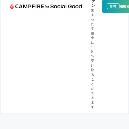
ァ
ン
掲載
無料
集
ま
っ
た
支
援
金
は
10
0
%
受
け
取
る
こ
と
が
で
き
ま
す