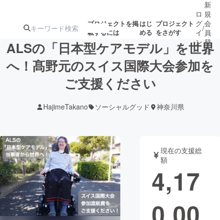
新
ロ
規
グ
会
プロジェクトを掲
はじ
プロジェクト
/
載するには
める
をさがす
イ
員
ン
登
ALSの「日本型ケアモデル」を世界
録
へ！髙野元のスイス国際大会参加を
ご支援ください
人気のプロ
注目のリ
注目の新着プロ
募集終了が近いプ
もうすぐ公開
ジェクト
ターン
ジェクト
ロジェクト
されます
HajimeTakano
ソーシャルグッド
神奈川県
アート・写真
音楽
現在の支援総
テクノロジー・ガジェット
ゲーム・サ
額
4,17
映像・映画
書籍・雑誌
0,00
ビジネス・起業
チャレンジ