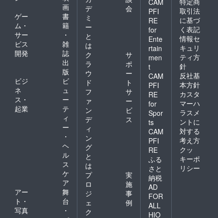
特定商
CAM
画
デ
会
取引法
PFI
ゲー
書
ミ
に基づ
RE
ム・
籍
ー
く表記
for
サー
・
と
情報セ
Ente
ビス
雑
は
キュリ
rtain
開発
誌
ク
サ
ティ方
men
出
ラ
ポ
針
t
版
ウ
ー
反社基
CAM
ビジ
ビ
ド
ト
本方針
PFI
ネ
ュ
フ
サ
カスタ
RE
ス・
ー
ァ
ー
マーハ
for
起業
テ
ン
ビ
ラスメ
Spor
ィ
デ
ス
ントに
ts
ー
ィ
対する
CAM
・
ン
考え方
PFI
ヘ
グ
クッ
RE
ル
と
キーポ
ふる
ス
は
リシー
さと
ケ
プ
実
納税
ア
ロ
施
AD
アー
舞
ジ
事
FOR
ト・
台
ェ
例
ALL
写真
・
ク
HIO