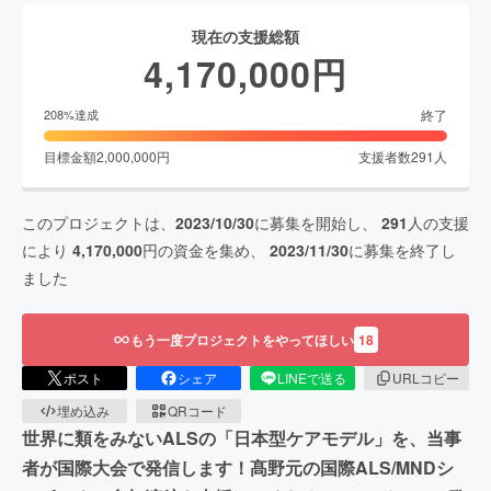
現在の支援総額
4,170,000
円
終了
208
%達成
目標金額
2,000,000
円
支援者数
291
人
このプロジェクトは、
2023/10/30
に募集を開始し、
291
人の支援
により
4,170,000
円の資金を集め、
2023/11/30
に募集を終了し
ました
もう一度プロジェクトをやってほしい
18
ポスト
シェア
LINEで送る
URLコピー
埋め込み
QRコード
世界に類をみないALSの「日本型ケアモデル」を、当事
者が国際大会で発信します！髙野元の国際ALS/MNDシ