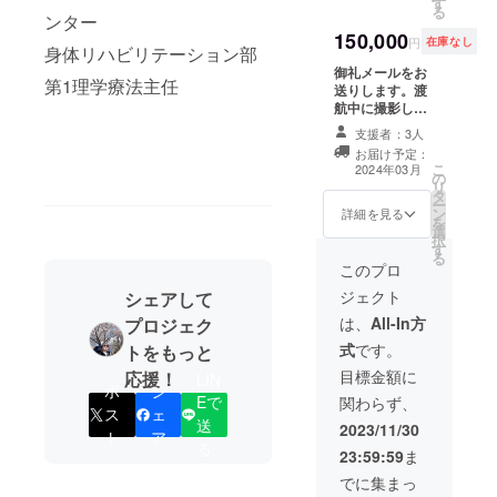
す
ス」欄にお名前
時間程度、日程
る
ンター
を掲載します。
は2024年1月〜3
150,000
学会で実際に発
月の期間で個別
円
在庫なし
身体リハビリテーション部
表したスライド
にご調整いたし
御礼メールをお
（PDF）と
ます） ※備考欄
第1理学療法主任
送りします。渡
HeatyPresenter
に「スペシャル
航中に撮影した
を使用したプレ
サンクス」欄に
記録写真5枚を
ゼンビデオ（7分
掲載するお名前
支援者：3人
データでお送り
程度）をご共有
をご記入くださ
お届け予定：
します。渡航報
します。髙野元
い。
こ
2024年03月
の
告書（PDF）を
から個別の御礼
リ
タ
お送りします。
ビデオメッセー
ー
ン
報告書の「スペ
詳細を見る
ジをお送りしま
を
選
シャルサンク
す。 ※備考欄に
択
す
ス」欄にお名前
「スペシャルサ
る
を掲載します。
このプロ
ンクス」欄に掲
学会で実際に発
載するお名前を
ジェクト
シェアして
表したスライド
ご記入くださ
（PDF）と
は、
All-In方
プロジェク
い。
HeatyPresenter
式
です。
トをもっと
を使用したプレ
ゼンビデオ（7分
目標金額に
応援！
LIN
ポ
シ
程度）をご共有
Eで
関わらず、
します。髙野元
ス
ェ
送
が支援者さまを
2023/11/30
ト
ア
訪問しての報告
る
23:59:59
ま
面談を実施いた
しますとの個別
でに集まっ