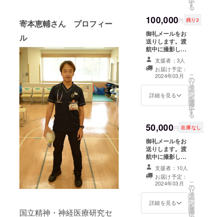
す
ス」欄にお名前
月の間に、
る
を掲載します。
Zoomで60分〜
100,000
学会で実際に発
90分程度の予定
円
残り2
寄本恵輔さん プロフィー
表したスライド
です。日程が合
御礼メールをお
（PDF）と
わない方には録
ル
送りします。渡
HeatyPresenter
画をご共有しま
航中に撮影した
を使用したプレ
す）。 ※備考欄
記録写真5枚を
ゼンビデオ（7分
に「スペシャル
支援者：3人
データでお送り
程度）をご共有
サンクス」欄に
お届け予定：
します。渡航報
します。出張報
掲載するお名前
こ
2024年03月
の
告書（PDF）を
告会イベント
をご記入くださ
リ
タ
お送りします。
（オフライン）
い。
ー
ン
報告書の「スペ
詳細を見る
にご招待します
を
選
シャルサンク
（2024年1月〜3
択
す
ス」欄にお名前
月の間に、東京
る
を掲載します。
または神奈川で
50,000
学会で実際に発
実施予定です。
円
在庫なし
表したスライド
追って日程調整
御礼メールをお
（PDF）と
のご連絡をいた
送りします。渡
HeatyPresenter
します）。 ※備
航中に撮影した
を使用したプレ
考欄に「スペ
記録写真5枚を
ゼンビデオ（7分
シャルサンク
支援者：10人
データでお送り
程度）をご共有
ス」欄に掲載す
お届け予定：
します。渡航報
します。髙野元
るお名前をご記
こ
2024年03月
の
告書（PDF）を
との個別でのオ
入ください。
リ
タ
お送りします。
ンライン報告面
ー
ン
報告書の「スペ
詳細を見る
談を実施いたし
を
選
シャルサンク
国立精神・神経医療研究セ
ます（Zoomで1
択