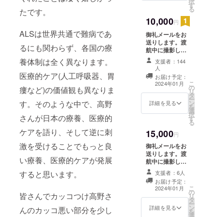
択
す
ス」欄にお名前
る
たです。
を掲載します。
10,000
※備考欄に「スペ
円
シャルサンク
ALSは世界共通で難病であ
御礼メールをお
ス」欄に掲載す
送りします。渡
るお名前をご記
るにも関わらず、各国の療
航中に撮影した
入ください。
記録写真5枚を
養体制は全く異なります。
支援者：144
データでお送り
人
します。渡航報
医療的ケア(人工呼吸器、胃
お届け予定：
告書（PDF）を
こ
2024年01月
の
お送りします。
瘻など)の価値観も異なりま
リ
タ
報告書の「スペ
ー
ン
す。そのような中で、高野
詳細を見る
シャルサンク
を
選
ス」欄にお名前
択
さんが日本の療養、医療的
す
を掲載します。
る
学会で実際に発
ケアを語り、そして逆に刺
15,000
円
表したスライド
（PDF）をご共
激を受けることでもっと良
御礼メールをお
有します。 ※備
送りします。渡
考欄に「スペ
い療養、医療的ケアが発展
航中に撮影した
シャルサンク
記録写真5枚を
支援者：6人
すると思います。
ス」欄に掲載す
データでお送り
るお名前をご記
お届け予定：
します。渡航報
こ
2024年01月
入ください。
の
告書（PDF）を
皆さんでカッコつけ高野さ
リ
タ
お送りします。
ー
ン
報告書の「スペ
詳細を見る
んのカッコ悪い部分を少し
を
選
シャルサンク