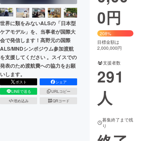
0
円
まちづくり・地域活性化
世界に類をみないALSの「日本型
ケアモデル」を、当事者が国際大
CAMPFIRE for Social Good
CAMPFIRE Creation
208%
会で発信します！髙野元の国際
CAMPFIREふるさと納税
machi-ya
コミュニティ
目標金額は
2,000,000円
ALS/MNDシンポジウム参加渡航
を支援してください 。スイスでの
支援者数
発表のため渡航費への協力をお願
291
いします。
ポスト
シェア
人
LINEで送る
URLコピー
埋め込み
QRコード
募集終了まで残
り