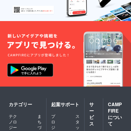
カテゴリー
起案サポート
サ
CAMP
ー
FIRE
テク
ま
プ
ス
ビ
につい
ノロ
ち
ロ
タ
ス
て
ジー
づ
ジ
ッ