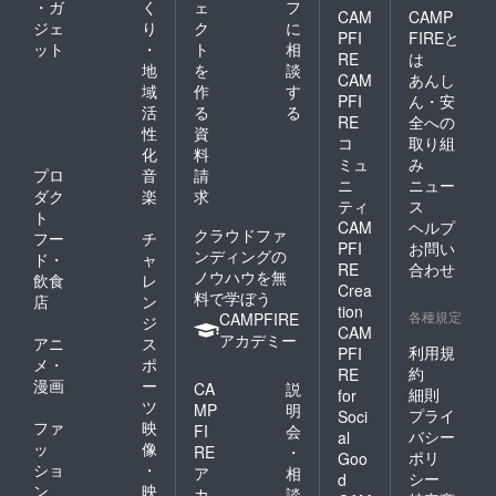
・ガ
く
ェ
フ
CAM
CAMP
ジェ
り
ク
に
PFI
FIREと
ット
・
ト
相
RE
は
地
を
談
CAM
あんし
域
作
す
PFI
ん・安
活
る
る
RE
全への
性
資
コ
取り組
化
料
ミュ
み
プロ
音
請
ニ
ニュー
ダク
楽
求
ティ
ス
ト
CAM
ヘルプ
クラウドファ
フー
チ
PFI
お問い
ンディングの
ド・
ャ
RE
合わせ
ノウハウを無
飲食
レ
Crea
料で学ぼう
店
ン
tion
各種規定
CAMPFIRE
ジ
CAM
アカデミー
アニ
ス
利用規
PFI
メ・
ポ
約
RE
漫画
ー
CA
説
細則
for
ツ
MP
明
プライ
Soci
ファ
映
FI
会
バシー
al
ッ
像
RE
・
ポリ
Goo
ショ
・
ア
相
シー
d
ン
映
カ
談