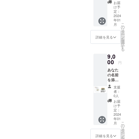
ます。
に「寄
は友浦
が『四
お届
また、
贈時に
にお任
け予
次元の
プロモ
添える
定：
せくだ
箱庭』
ツイー
2024
名前
さい。
か『雨
年01
トス
（本名
（寄贈
の庭』
こ
月
テッ
な
の
先を選
か『夜
リ
カー3枚
ど）」
タ
択する
勤～夜
ー
と支援
と「友
ン
ことは
詳細を見る
に産ま
を
した証
浦のHP
選
できか
れた者
択
明カー
に載せ
す
ねま
だけが
る
ドがあ
る名前
す） ※
戦う世
9,0
なたに
（ハン
寄贈後
界～』
届きま
00
ドル
の本の
どれに
円
す。 ※
ネーム
扱いは
なるか
あなた
備考欄
な
寄贈先
は友浦
の名前
に「寄
ど）」
に一任
にお任
を添え
贈時に
をそれ
する形
せくだ
て図書
添える
ぞれお
となり
さい。
支援
館へ4冊
名前
書きく
ます。
者：
※HP掲
寄贈し
（本名
ださ
0人
※寄贈本
載は最
ます。
な
い。 ※
が『四
お届
低一
また、
ど）」
寄贈先
け予
次元の
年、そ
プロモ
と「友
定：
がどの
箱庭』
れ以降
ツイー
2024
浦のHP
施設に
か『雨
はHPが
年01
トス
に載せ
なるか
の庭』
存在す
こ
月
テッ
る名前
の
は友浦
か『夜
る限り
リ
カー4枚
（ハン
タ
にお任
勤～夜
記載し
ー
と支援
ドル
ン
せくだ
詳細を見る
に産ま
ます。
を