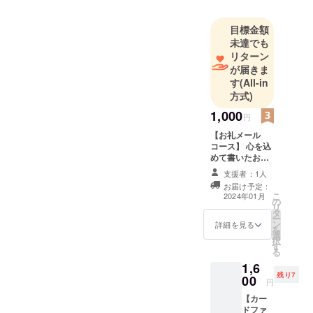
う。
オリジナリ
目標金額
未達でも
ティあふれ
リターン
る小説をぜ
が届きま
ひお楽しみ
す
(All-in
ください！
方式)
1,000
円
【お礼メール
コース】 心を込
めて書いたお礼
メールを送りま
支援者：1人
す。
お届け予定：
こ
2024年01月
の
リ
タ
ー
ン
詳細を見る
を
選
択
す
る
1,6
残り7
00
円
【カー
ドファ