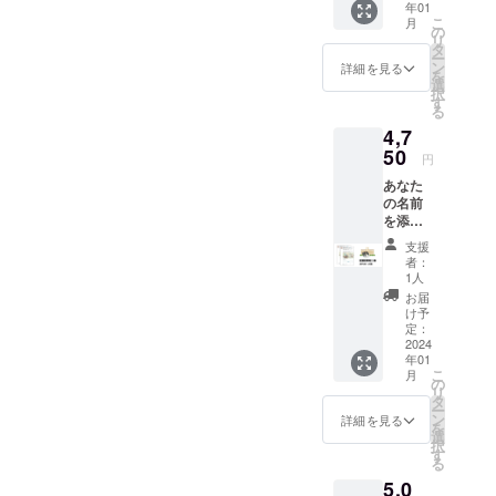
年01
トス
白か黒
こ
月
テッ
かはラ
の
リ
カー1枚
ンダム
タ
ー
と支援
です。
ン
詳細を見る
を
した証
選ぶこ
選
択
明カー
とはで
す
る
ドがあ
きませ
4,7
なたに
ん。
届きま
50
円
す。 ※
あなた
備考欄
の名前
に「寄
を添え
贈時に
て図書
添える
支援
館へ2冊
名前
者：
寄贈し
（本名
1人
ます。
な
お届
また、
ど）」
け予
プロモ
と「友
定：
ツイー
2024
浦のHP
年01
トス
に載せ
こ
月
テッ
る名前
の
リ
カー2枚
（ハン
タ
ー
と支援
ドル
ン
詳細を見る
を
した証
ネーム
選
択
明カー
な
す
る
ドがあ
ど）」
5,0
なたに
をそれ