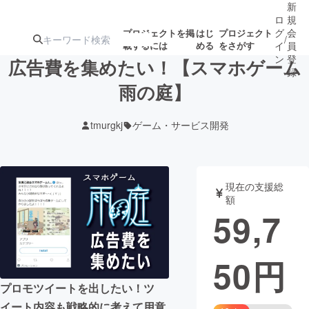
新
ロ
規
グ
会
プロジェクトを掲
はじ
プロジェクト
/
載するには
める
をさがす
イ
員
ン
登
広告費を集めたい！【スマホゲーム
録
雨の庭】
人気のプロ
注目のリ
注目の新着プロ
募集終了が近いプ
もうすぐ公開
tmurgkj
ゲーム・サービス開発
ジェクト
ターン
ジェクト
ロジェクト
されます
アート・写真
音楽
現在の支援総
額
59,7
テクノロジー・ガジェット
ゲーム・サ
50
円
映像・映画
書籍・雑誌
プロモツイートを出したい！ツ
ビジネス・起業
チャレンジ
イート内容も戦略的に考えて用意