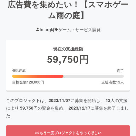
広告費を集めたい！【スマホゲー
ム雨の庭】
tmurgkj
ゲーム・サービス開発
現在の支援総額
59,750
円
終了
46
%達成
目標金額
128,000
円
支援者数
13
人
このプロジェクトは、
2023/11/07
に募集を開始し、
13
人の支援
により
59,750
円の資金を集め、
2023/12/17
に募集を終了しまし
た
もう一度プロジェクトをやってほしい