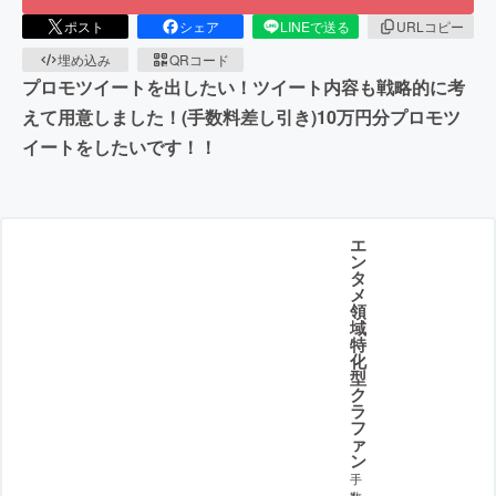
ポスト
シェア
LINEで送る
URLコピー
埋め込み
QRコード
プロモツイートを出したい！ツイート内容も戦略的に考
えて用意しました！(手数料差し引き)10万円分プロモツ
イートをしたいです！！
エ
ン
タ
メ
領
域
特
化
型
ク
ラ
フ
ァ
ン
手
数