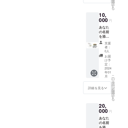
した証
ネーム
選
さい。
れた者
※カード
択
明カー
な
す
（寄贈
だけが
サイ
る
ドがあ
ど）」
先を選
戦う世
ズ：
10,
なたに
をそれ
択する
界～』
W85xH
届きま
000
ぞれお
ことは
どれに
円
53mm
す。 ※
書きく
できか
なるか
、材
あなた
備考欄
ださ
ねま
は友浦
質：プ
の名前
に「寄
い。 ※
す） ※
にお任
ラス
を添え
贈時に
寄贈先
寄贈後
せくだ
チック
て図書
添える
がどの
の本の
さい。
支援
※プロモ
館へ5冊
名前
施設に
扱いは
者：
※HP掲
ツイー
寄贈し
（本名
なるか
0人
寄贈先
載は最
トス
ます。
な
は友浦
に一任
お届
低一
テッ
また、
ど）」
にお任
け予
する形
年、そ
カーサ
プロモ
と「友
定：
せくだ
となり
れ以降
イズ：
ツイー
2024
浦のHP
さい。
ます。
はHPが
W115x
年01
トス
に載せ
（寄贈
※『四次
存在す
H160m
こ
月
テッ
る名前
の
先を選
元の箱
る限り
m、材
リ
カー5枚
（ハン
タ
択する
庭』か
記載し
質：塩
ー
と支援
ドル
ン
ことは
詳細を見る
『雨の
ます。
ビ ※寄
を
した証
ネーム
選
できか
庭』か
※カード
付型ク
択
明カー
な
す
ねま
『夜勤
サイ
ラウド
る
ドがあ
ど）」
す） ※
～夜に
ズ：
ファン
20,
なたに
をそれ
寄贈後
産まれ
W85xH
ディン
届きま
000
ぞれお
の本の
た者だ
円
53mm
グでは
す。 ※
書きく
扱いは
けが戦
、材
ありま
あなた
備考欄
ださ
寄贈先
う世界
質：プ
せん。
の名前
に「寄
い。 ※
に一任
～』ど
ラス
を添え
贈時に