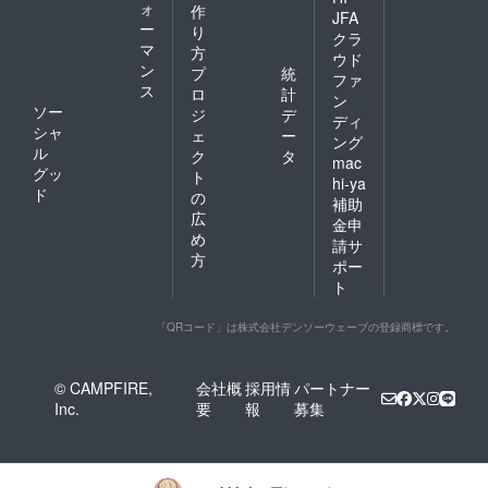
ォ
作
JFA
ー
り
クラ
マ
方
ウド
ン
プ
統
ファ
ス
ロ
計
ン
ソー
ジ
デ
ディ
シャ
ェ
ー
ング
ル
ク
タ
mac
グッ
ト
hi-ya
ド
の
補助
広
金申
め
請サ
方
ポー
ト
「QRコード」は株式会社デンソーウェーブの登録商標です。
© CAMPFIRE,
会社概
採用情
パートナー
Inc.
要
報
募集