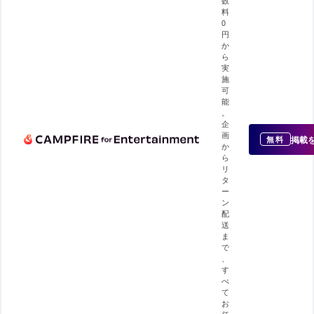
料
0
円
か
ら
実
施
可
能
。
企
画
掲載
無料
か
ら
リ
タ
ー
ン
配
送
ま
で
、
す
べ
て
お
任