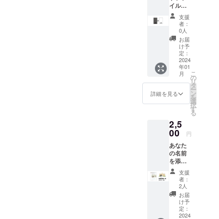
イル
コー
支援
ス】[友
者：
浦王国
0人
特製]支
お届
援証
け予
カード
定：
ファイ
2024
年01
ル ※
こ
月
カード
の
リ
を収納
タ
ー
できる
ン
詳細を見る
を
ファイ
選
択
ルで
す
る
す。
2,5
※H190x
W110m
00
円
m
あなた
120Poc
の名前
ket ※限
を添え
定数分
て図書
がなく
支援
館へ1冊
なり次
者：
寄贈し
第デザ
2人
ます。
イン変
お届
また、
更とな
け予
プロモ
りま
定：
ツイー
2024
す。 ※