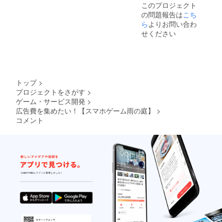
53mm
グでは
このプロジェクト
の本の
なるか
、材
ありま
の問題報告は
こち
扱いは
は友浦
質：プ
せん。
寄贈先
ら
よりお問い合わ
にお任
ラス
に一任
せくだ
チック
せください
する形
さい。
※プロモ
となり
※HP掲
ツイー
ます。
載は最
トス
※寄贈本
低一
テッ
が『四
年、そ
カーサ
次元の
れ以降
イズ：
トップ
>
箱庭』
はHPが
W115x
プロジェクトをさがす
>
か『雨
存在す
H160m
ゲーム・サービス開発
>
の庭』
る限り
m、材
か『夜
広告費を集めたい！【スマホゲーム雨の庭】
>
記載し
質：塩
勤～夜
ます。
コメント
ビ ※寄
に産ま
※カード
付型ク
れた者
サイ
ラウド
だけが
ズ：
ファン
戦う世
W85xH
ディン
界～』
53mm
グでは
どれに
、材
ありま
なるか
質：プ
せん。
は友浦
ラス
にお任
チック
せくだ
※プロモ
さい。
ツイー
※HP掲
トス
載は最
テッ