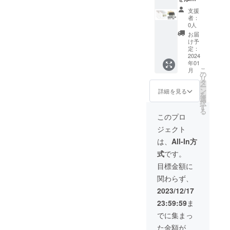
寄贈先
する形
れにな
チック
て図書
添える
がどの
となり
るかは
支援
※プロモ
館へ10
名前
施設に
ます。
者：
友浦に
ツイー
冊寄贈
（本名
なるか
0人
※寄贈本
お任せ
トス
しま
な
は友浦
が『四
お届
くださ
テッ
す。ま
ど）」
にお任
け予
次元の
い。 ※
カーサ
た、プ
と「友
定：
せくだ
箱庭』
支援証
イズ：
ロモツ
2024
浦のHP
さい。
か『雨
プラス
W115x
年01
イート
に載せ
（寄贈
の庭』
チック
H160m
こ
月
ステッ
る名前
の
先を選
か『夜
カード
m、材
リ
カー10
（ハン
タ
択する
勤～夜
とは、
質：塩
ー
枚と支
ドル
ン
ことは
詳細を見る
に産ま
支援の
ビ ※寄
を
援した
ネーム
選
できか
れた者
内容を
付型ク
択
証明
な
す
ねま
だけが
印字し
ラウド
る
カード
ど）」
す） ※
このプロ
戦う世
たカー
ファン
があな
をそれ
寄贈後
界～』
ドのこ
ディン
ジェクト
たに届
ぞれお
の本の
どれに
とで
グでは
きま
書きく
扱いは
は、
All-In方
なるか
す。 ※
ありま
す。 ※
ださ
寄贈先
は友浦
設定資
せん。
式
です。
備考欄
い。 ※
に一任
にお任
料集は
に「寄
寄贈先
する形
目標金額に
せくだ
A6サイ
贈時に
がどの
となり
さい。
ズ、
関わらず、
添える
施設に
ます。
※HP掲
ページ
名前
なるか
※寄贈本
2023/12/17
載は最
数は未
（本名
は友浦
が『四
低一
定で
23:59:59
ま
な
にお任
次元の
年、そ
す。
ど）」
せくだ
箱庭』
でに集まっ
れ以降
と「友
さい。
か『雨
はHPが
た金額が
浦のHP
（寄贈