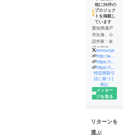
他に26件の
プロジェク
トを掲載し
ています
愛知県瀬戸
市出身。小
説作家・友
浦の脳内に
tomourya
広がる、独
http://www.tmur.jp
特の世界観
https://twitter.com/tomourya
https://tmur.fanbox.cc/
に皆様を巻
特定商取引
き込むべ
法に基づく
く、挿絵付
表記
きの小説を
メッセー
発表してい
ジを送る
ます。
どれもこれ
も普段読ん
でいるラノ
リターンを
ベとは
選ぶ
ちょっと違