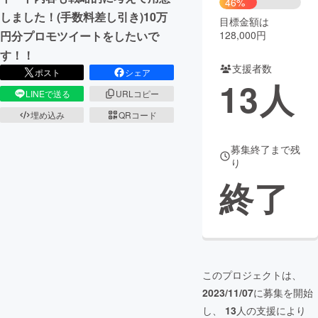
46%
しました！(手数料差し引き)10万
目標金額は
まちづくり・地域活性化
128,000円
円分プロモツイートをしたいで
す！！
支援者数
CAMPFIRE for Social Good
CAMPFIRE Creation
ポスト
シェア
13
人
CAMPFIREふるさと納税
machi-ya
コミュニティ
LINEで送る
URLコピー
埋め込み
QRコード
募集終了まで残
り
終了
このプロジェクトは、
2023/11/07
に募集を開始
し、
13
人の支援により