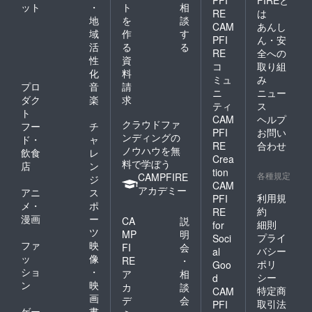
ット
・
ト
相
付型ク
RE
は
地
を
談
ラウド
CAM
あんし
ファン
域
作
す
PFI
ん・安
ディン
活
る
る
RE
全への
グでは
性
資
ありま
コ
取り組
化
料
せん。
ミュ
み
プロ
音
請
ニ
ニュー
ダク
楽
求
ティ
ス
ト
CAM
ヘルプ
クラウドファ
フー
チ
PFI
お問い
ンディングの
ド・
ャ
RE
合わせ
ノウハウを無
飲食
レ
Crea
料で学ぼう
店
ン
tion
各種規定
CAMPFIRE
ジ
CAM
アカデミー
アニ
ス
利用規
PFI
メ・
ポ
約
RE
漫画
ー
CA
説
細則
for
ツ
MP
明
プライ
Soci
ファ
映
FI
会
バシー
al
ッ
像
RE
・
ポリ
Goo
ショ
・
ア
相
シー
d
ン
映
カ
談
特定商
CAM
画
デ
会
取引法
PFI
ゲー
書