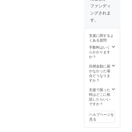
の庭』
存在す
に載せ
先を選
か『夜
ファンディ
る限り
る名前
択する
勤～夜
記載し
ングされま
（ハン
ことは
に産ま
ます。
ドル
できか
れた者
す。
※カード
ネーム
ねま
だけが
サイ
な
す） ※
戦う世
ズ：
ど）」
寄贈後
界～』
W85xH
支援に関するよ
をそれ
の本の
どれに
53mm
くある質問
ぞれお
扱いは
なるか
、材
書きく
寄贈先
手数料はいく
は友浦
質：プ
ださ
に一任
らかかります
にお任
ラス
い。 ※
する形
か？
せくだ
チック
寄贈先
となり
さい。
※プロモ
がどの
ます。
目標金額に届
※HP掲
ツイー
施設に
※寄贈本
かなかった場
載は最
トス
なるか
が『四
合どうなりま
低一
テッ
は友浦
次元の
すか？
年、そ
カーサ
にお任
箱庭』
れ以降
イズ：
せくだ
か『雨
支援で困った
はHPが
W115x
さい。
の庭』
時はどこに相
存在す
H160m
（寄贈
か『夜
談したらいい
る限り
m、材
先を選
勤～夜
ですか？
記載し
質：塩
択する
に産ま
ます。
ビ ※寄
ことは
れた者
※カード
付型ク
ヘルプページを
できか
だけが
サイ
ラウド
見る
ねま
戦う世
ズ：
ファン
す） ※
界～』
W85xH
ディン
寄贈後
どれに