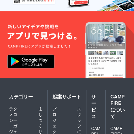
低一
カーサ
年、そ
イズ：
れ以降
W115x
はHPが
H160m
存在す
m、材
る限り
質：塩
記載し
ビ ※寄
ます。
付型ク
※カード
ラウド
サイ
ファン
ズ：
ディン
W85xH
グでは
53mm
ありま
、材
せん。
質：プ
ラス
チック
※プロモ
ツイー
トス
カテゴリー
起案サポート
サ
CAMP
テッ
ー
FIRE
カーサ
テク
ま
プ
ス
ビ
につい
イズ：
ノロ
ち
ロ
タ
W115x
ス
て
H160m
ジー
づ
ジ
ッ
m、材
・ガ
く
ェ
フ
CAM
CAMP
質：塩
ジェ
り
ク
に
ビ ※寄
PFI
FIREと