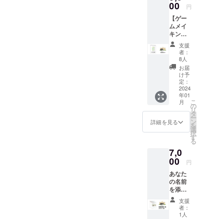
届きま
00
ぞれお
円
す。 ※
書きく
【ゲー
備考欄
ださ
ムメイ
に「寄
い。 ※
キング
贈時に
寄贈先
コー
添える
がどの
支援
ス】既
名前
施設に
者：
存の友
（本名
なるか
8人
浦作品2
な
は友浦
お届
冊をあ
ど）」
にお任
け予
なたの
と「友
定：
せくだ
名前を
2024
浦のHP
さい。
年01
添えて
に載せ
（寄贈
こ
月
施設に
る名前
の
先を選
リ
寄贈＋
（ハン
タ
択する
ー
スマホ
ドル
ン
ことは
詳細を見る
を
ゲーム
ネーム
選
できか
択
『雨の
な
す
ねま
る
庭』メ
ど）」
す） ※
7,0
イキン
をそれ
寄贈後
グ小冊
00
ぞれお
の本の
円
子＋支
書きく
扱いは
あなた
援証プ
ださ
寄贈先
の名前
ラス
い。 ※
に一任
を添え
チック
寄贈先
する形
て図書
カー
がどの
となり
支援
館へ3冊
ド ※
施設に
ます。
者：
寄贈し
備考欄
なるか
1人
※寄贈本