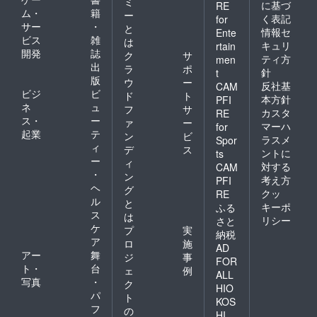
ミ
に基づ
RE
ム・
籍
ー
く表記
for
サー
・
と
情報セ
Ente
ビス
雑
は
キュリ
rtain
開発
誌
ク
サ
ティ方
men
出
ラ
ポ
針
t
版
ウ
ー
反社基
CAM
ビジ
ビ
ド
ト
本方針
PFI
ネ
ュ
フ
サ
カスタ
RE
ス・
ー
ァ
ー
マーハ
for
起業
テ
ン
ビ
ラスメ
Spor
ィ
デ
ス
ントに
ts
ー
ィ
対する
CAM
・
ン
考え方
PFI
ヘ
グ
クッ
RE
ル
と
キーポ
ふる
ス
は
リシー
さと
ケ
プ
実
納税
ア
ロ
施
AD
アー
舞
ジ
事
FOR
ト・
台
ェ
例
ALL
写真
・
ク
HIO
パ
ト
KOS
フ
の
HI