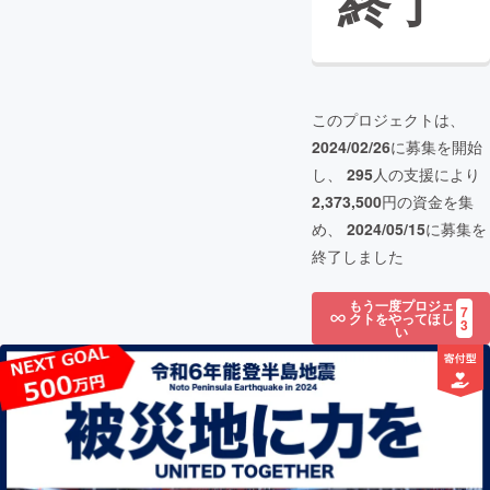
終了
このプロジェクトは、
2024/02/26
に募集を開始
し、
295
人の支援により
2,373,500
円の資金を集
め、
2024/05/15
に募集を
終了しました
もう一度プロジェ
7
クトをやってほし
3
い