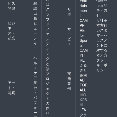
情報セ
Ente
ビス
雑
は
キュリ
rtain
開発
誌
ク
サ
ティ方
men
出
ラ
ポ
針
t
版
ウ
ー
反社基
CAM
ビジ
ビ
ド
ト
本方針
PFI
ネ
ュ
フ
サ
カスタ
RE
ス・
ー
ァ
ー
マーハ
for
起業
テ
ン
ビ
ラスメ
Spor
ィ
デ
ス
ントに
ts
ー
ィ
対する
CAM
・
ン
考え方
PFI
ヘ
グ
クッ
RE
ル
と
キーポ
ふる
ス
は
リシー
さと
ケ
プ
実
納税
ア
ロ
施
AD
アー
舞
ジ
事
FOR
ト・
台
ェ
例
ALL
写真
・
ク
HIO
パ
ト
KOS
フ
の
HI
ォ
作
JFA
ー
り
クラ