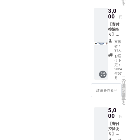
特設
す
にお名
る
におけ
ページ
前を掲
3,0
る学校
お名前
載いた
や幼稚
00
掲載 ＜
しま
円
園・保
詳細＞
す。
【寄付
育園で
・JFA
（ご希
控除あ
の子ど
からの
望者の
り】純
も達と
御礼を
み） ※
粋支援
の交流
メール
支援者
支援
3,000円
を通じ
にてお
へは
者：
<内容>
てサッ
送りい
91人
サッ
・寄付
カー
たしま
カー
お届
金領収
ボール
す。 ・
け予
ボール
書 ・御
をお届
定：
JFA公
は届き
礼状 ・
2024
けしま
式サイ
ませ
年07
JFA.jp
す ・寄
ト内の
ん。 ※
こ
月
へのお
付金領
の
特設
画像の
リ
名前掲
収書 ・
タ
ページ
サッ
ー
載 ＜詳
御礼状
ン
の支援
詳細を見る
カー
を
細＞ ・
・
選
者一覧
ボール
択
JFAか
JFA.jp
す
にお名
はデザ
る
らの御
特設
前を掲
インの
5,0
礼を
ページ
載いた
一例で
メール
00
お名前
しま
す。 ※
円
にてお
掲載 ＜
す。
特設
【寄付
送りい
詳細＞
（ご希
ページ
控除あ
たしま
・JFA
望者の
に名前
り】純
す。 ・
からの
み） ※
の掲載
粋支援
JFA.jp
御礼を