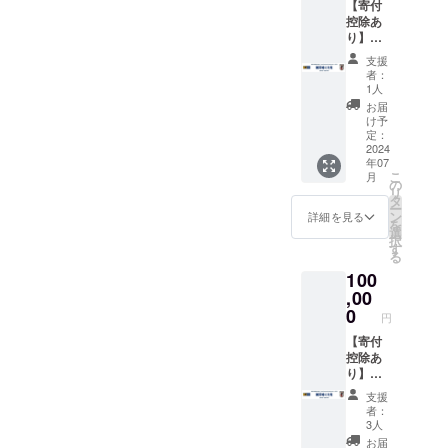
がある
【寄付
にてお
に名前
的の掲
がある
的の掲
2024年
控除あ
送りい
を入力
載はで
2024年
載はで
6月の日
り】純
たしま
してく
きませ
6月の日
きませ
付とな
粋支援
す。 ・
ださ
ん。ま
付とな
支援
ん。ま
りま
50,000
JFA.jp
い。文
た、他
者：
りま
た、他
す。発
円 <内
の支援
字の
1人
者に不
す。発
者に不
送時期
容> ・
者一覧
み。掲
快を与
お届
送時期
快を与
は2024
寄付金
にお名
載期間
け予
えると
は2024
えると
年7月を
領収書
前を掲
定：
は2024
判断さ
年7月を
判断さ
予定し
・御礼
2024
載いた
年7月か
れうる
予定し
れうる
ていま
年07
状 ・
しま
ら1年以
内容に
ていま
内容に
こ
す。
月
JFA.jp
す。
の
上で
ついて
す。
ついて
リ
へのお
（ご希
タ
す。 ※
も掲載
も掲載
ー
名前掲
望者の
ン
名前掲
詳細を見る
できま
できま
を
載 ＜詳
み） ※
選
載につ
せん。
せん。
択
細＞ ・
名前の
す
いて、
※寄付金
※寄付金
る
JFAか
掲載を
公序良
領収書
領収書
100
らの御
希望す
俗に違
は日付
は日付
礼を
,00
る方は
反する
はJFA
はJFA
メール
備考欄
0
ものや
へ入金
円
へ入金
にてお
に名前
広告目
がある
がある
送りい
【寄付
を入力
的の掲
2024年
2024年
たしま
控除あ
してく
載はで
6月の日
6月の日
す。 ・
り】純
ださ
きませ
付とな
付とな
JFA.jp
粋支援
い。文
ん。ま
りま
支援
りま
の支援
100,000
字の
た、他
す。発
者：
す。発
者一覧
円 <内
み。掲
者に不
3人
送時期
送時期
にお名
容> ・
載期間
快を与
は2024
お届
は2024