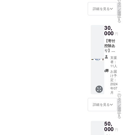
名前掲
も掲載
リ
へのお
望者の
タ
名前掲
画像の
載につ
できま
ー
名前掲
み） ※
ン
載につ
詳細を見る
サッ
いて、
せん。
を
載 ＜詳
名前の
選
いて、
カー
公序良
※寄付金
択
細＞ ・
掲載を
す
公序良
ボール
俗に違
領収書
る
JFAか
希望す
俗に違
はデザ
反する
は日付
30,
らの御
る方は
反する
インの
ものや
はJFA
礼を
000
備考欄
ものや
一例で
円
広告目
へ入金
メール
に名前
広告目
す。 ※
的の掲
がある
【寄付
にてお
を入力
的の掲
特設
載はで
2024年
控除あ
送りい
してく
載はで
ページ
きませ
6月の日
り】純
たしま
ださ
きませ
に名前
ん。ま
付とな
粋支援
す。 ・
い。文
ん。ま
の掲載
支援
た、他
りま
30,000
JFA.jp
字の
た、他
者：
を希望
者に不
す。発
円 <内
の支援
み。掲
11人
者に不
する方
快を与
送時期
容> ・
者一覧
載期間
快を与
お届
は備考
えると
は2024
寄付金
にお名
は2024
け予
えると
欄に名
判断さ
年7月を
領収書
前を掲
定：
年7月か
判断さ
前を入
れうる
予定し
・御礼
2024
載いた
ら1年以
れうる
力して
内容に
ていま
年07
状 ・
しま
上で
内容に
くださ
ついて
こ
す。
月
JFA.jp
す。
の
す。 ※
ついて
い。 ※
も掲載
リ
へのお
（ご希
タ
名前掲
も掲載
名前掲
できま
ー
名前掲
望者の
ン
載につ
詳細を見る
できま
載につ
せん。
を
載 ＜詳
み） ※
選
いて、
せん。
いて、
※寄付金
択
細＞ ・
名前の
す
公序良
※寄付金
公序良
領収書
る
JFAか
掲載を
俗に違
領収書
俗に違
は日付
50,
らの御
希望す
反する
は日付
反する
はJFA
礼を
000
る方は
ものや
はJFA
円
ものや
へ入金
メール
備考欄
広告目
へ入金
広告目