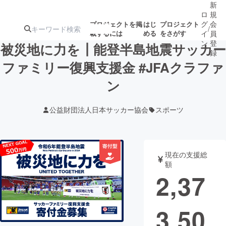
新
ロ
規
グ
会
プロジェクトを掲
はじ
プロジェクト
/
載するには
める
をさがす
イ
員
ン
登
被災地に力を┃能登半島地震サッカー
録
ファミリー復興支援金 #JFAクラファ
ン
人気のプロ
注目のリ
注目の新着プロ
募集終了が近いプ
もうすぐ公開
ジェクト
ターン
ジェクト
ロジェクト
されます
公益財団法人日本サッカー協会
スポーツ
アート・写真
音楽
現在の支援総
テクノロジー・ガジェット
ゲーム・サ
額
2,37
映像・映画
書籍・雑誌
3,50
ビジネス・起業
チャレンジ