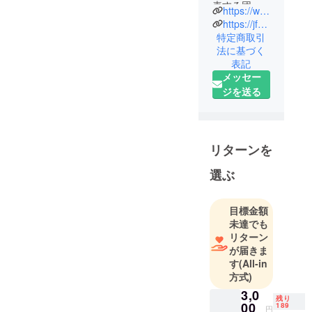
表する団体
https://www.jfa.jp/
として、
https://jfa.camp-fire.jp/
サッカーを
特定商取引
法に基づく
通じて豊か
表記
なスポーツ
メッセー
文化を創造
ジを送る
し、人々の
心身の発達
と社会の発
展に貢献す
リターンを
ることを目
選ぶ
的に活動し
ています。
目標金額
未達でも
リターン
が届きま
す
(All-in
方式)
3,0
残り
00
189
円