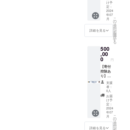
前を掲
寄付金
は2024
えると
け予
年7月を
年7月を
載いた
領収書
年7月か
定：
判断さ
予定し
予定し
しま
・御礼
2024
ら1年以
れうる
ていま
ていま
年07
す。
状 ・
上で
内容に
す。
す。
こ
月
（ご希
JFA.jp
す。 ※
の
ついて
リ
望者の
へのお
名前掲
タ
も掲載
ー
み） ※
名前掲
載につ
ン
できま
詳細を見る
を
名前の
載 ＜詳
いて、
選
せん。
択
掲載を
細＞ ・
公序良
す
※寄付金
る
希望す
JFAか
俗に違
領収書
500
る方は
らの御
反する
は日付
備考欄
礼を
,00
ものや
はJFA
に名前
メール
広告目
0
へ入金
円
を入力
にてお
的の掲
がある
してく
送りい
【寄付
載はで
2024年
ださ
たしま
控除あ
きませ
6月の日
い。文
す。 ・
り】純
ん。ま
付とな
字の
JFA.jp
粋支援
た、他
りま
支援
み。掲
の支援
500,000
者に不
す。発
者：
載期間
者一覧
円 <内
快を与
送時期
0人
は2024
にお名
容> ・
えると
は2024
お届
年7月か
前を掲
寄付金
判断さ
年7月を
け予
ら1年以
載いた
領収書
れうる
定：
予定し
上で
しま
・御礼
2024
内容に
ていま
年07
す。 ※
す。
状 ・
ついて
す。
こ
月
名前掲
（ご希
JFA.jp
も掲載
の
リ
載につ
望者の
へのお
できま
タ
ー
いて、
み） ※
名前掲
せん。
ン
詳細を見る