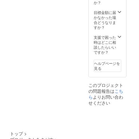
付とな
きませ
してく
か？
りま
ん。ま
ださ
す。発
た、他
い。文
目標金額に届
送時期
者に不
字の
かなかった場
は2024
快を与
み。掲
合どうなりま
年7月を
えると
載期間
すか？
予定し
判断さ
は2024
ていま
れうる
年7月か
支援で困った
す。
内容に
ら1年以
時はどこに相
ついて
上で
談したらいい
も掲載
す。 ※
ですか？
できま
名前掲
せん。
載につ
ヘルプページを
※寄付金
いて、
見る
領収書
公序良
は日付
俗に違
はJFA
反する
このプロジェクト
へ入金
ものや
の問題報告は
こち
がある
広告目
2024年
的の掲
ら
よりお問い合わ
6月の日
載はで
せください
付とな
きませ
りま
ん。ま
す。発
た、他
送時期
者に不
は2024
快を与
年7月を
えると
トップ
>
予定し
判断さ