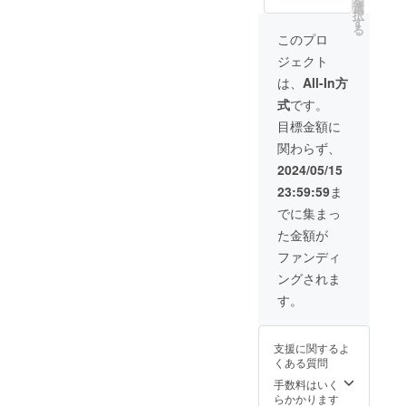
を
公序良
名前の
載 ＜詳
※寄付金
選
択
俗に違
掲載を
細＞ ・
領収書
す
る
反する
希望す
JFAか
は日付
このプロ
ものや
る方は
らの御
はJFA
ジェクト
広告目
備考欄
礼を
へ入金
的の掲
に名前
メール
がある
は、
All-In方
載はで
を入力
にてお
2024年
式
です。
きませ
してく
送りい
6月の日
ん。ま
ださ
たしま
付とな
目標金額に
た、他
い。文
す。 ・
りま
関わらず、
者に不
字の
JFA.jp
す。発
快を与
み。掲
の支援
送時期
2024/05/15
えると
載期間
者一覧
は2024
23:59:59
ま
判断さ
は2024
にお名
年7月を
れうる
年7月か
前を掲
予定し
でに集まっ
内容に
ら1年以
載いた
ていま
た金額が
ついて
上で
しま
す。
も掲載
す。 ※
す。
ファンディ
できま
名前掲
（ご希
ングされま
せん。
載につ
望者の
※寄付金
いて、
み） ※
す。
領収書
公序良
名前の
は日付
俗に違
掲載を
はJFA
反する
希望す
支援に関するよ
へ入金
ものや
る方は
くある質問
がある
広告目
備考欄
2024年
的の掲
に名前
手数料はいく
6月の日
載はで
を入力
らかかります