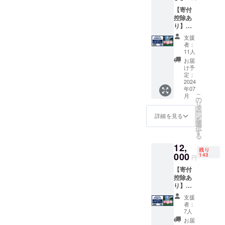
【寄付
控除あ
り】《1
個》子
支援
ども達
者：
にサッ
11人
カー
お届
ボール
け予
をお届
定：
けしま
2024
年07
す ＜内
こ
月
容＞ ・
の
リ
JFAの
タ
ー
復興支
ン
詳細を見る
を
援活動
選
択
におけ
す
る
る学校
12,
や幼稚
残り
園・保
000
143
円
育園で
【寄付
の子ど
控除あ
も達と
り】《4
の交流
個》子
を通じ
支援
ども達
てサッ
者：
にサッ
カー
7人
カー
ボール
お届