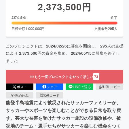
2,373,500
円
終了
237
%達成
目標金額
1,000,000
円
支援者数
295
人
このプロジェクトは、
2024/02/26
に募集を開始し、
295
人の支援
により
2,373,500
円の資金を集め、
2024/05/15
に募集を終了し
ました
もう一度プロジェクトをやってほしい
73
ポスト
シェア
LINEで送る
URLコピー
埋め込み
QRコード
能登半島地震により被災されたサッカーファミリーが、
サッカーやスポーツを楽しむことができる日常を取り戻
す。甚大な被害を受けたサッカー施設の設備改修や、被
災地のチーム・選手たちがサッカーを楽しむ機会をつく