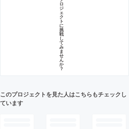
ロ
ジ
ェ
ク
ト
に
挑
戦
し
て
み
ま
せ
ん
か
？
このプロジェクトを見た人はこちらもチェックし
ています