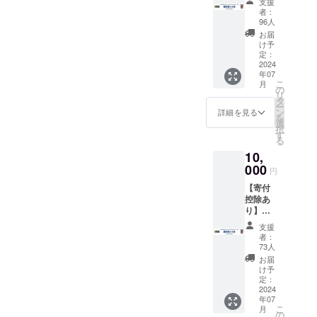
支援者
を希望
支援
5,000円
の支援
メール
へは
者：
する方
<内容>
者一覧
にてお
96人
サッ
は備考
・寄付
にお名
送りい
カー
お届
欄に名
金領収
前を掲
たしま
け予
ボール
前を入
書 ・御
載いた
定：
す。 ・
は届き
力して
礼状 ・
2024
しま
JFA公
ませ
くださ
年07
JFA.jp
す。
式サイ
ん。 ※
い。 ※
こ
月
へのお
（ご希
の
ト内の
画像の
名前掲
リ
名前掲
望者の
タ
特設
サッ
載につ
ー
載 ＜詳
み） ※
ン
ページ
詳細を見る
カー
いて、
を
細＞ ・
名前の
選
の支援
ボール
公序良
択
JFAか
掲載を
す
者一覧
はデザ
俗に違
る
らの御
希望す
にお名
インの
反する
10,
礼を
る方は
前を掲
一例で
ものや
メール
000
備考欄
載いた
す。 ※
円
広告目
にてお
に名前
しま
特設
的の掲
【寄付
送りい
を入力
す。
ページ
載はで
控除あ
たしま
してく
（ご希
に名前
きませ
り】純
す。 ・
ださ
望者の
の掲載
ん。ま
粋支援
JFA.jp
い。文
み） ※
を希望
支援
た、他
10,000
の支援
字の
支援者
者：
する方
者に不
円 <内
者一覧
み。掲
73人
へは
は備考
快を与
容> ・
にお名
載期間
サッ
お届
欄に名
えると
寄付金
前を掲
は2024
け予
カー
前を入
判断さ
領収書
載いた
定：
年7月か
ボール
力して
れうる
・御礼
2024
しま
ら1年以
は届き
くださ
内容に
年07
状 ・
す。
上で
ませ
い。 ※
ついて
こ
月
JFA.jp
（ご希
の
す。 ※
ん。 ※