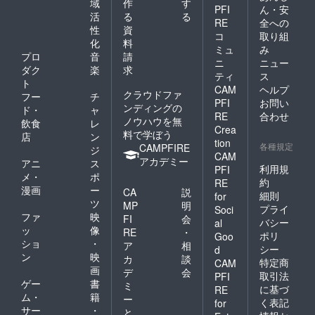
域
作
す
PFI
ん・安
活
る
る
RE
全への
性
資
コ
取り組
化
料
ミュ
み
プロ
音
請
ニ
ニュー
ダク
楽
求
ティ
ス
ト
CAM
ヘルプ
クラウドファ
フー
チ
PFI
お問い
ンディングの
ド・
ャ
RE
合わせ
ノウハウを無
飲食
レ
Crea
料で学ぼう
店
ン
tion
各種規定
CAMPFIRE
ジ
CAM
アカデミー
アニ
ス
利用規
PFI
メ・
ポ
約
RE
漫画
ー
CA
説
細則
for
ツ
MP
明
プライ
Soci
ファ
映
FI
会
バシー
al
ッ
像
RE
・
ポリ
Goo
ショ
・
ア
相
シー
d
ン
映
カ
談
特定商
CAM
画
デ
会
取引法
PFI
ゲー
書
ミ
に基づ
RE
ム・
籍
ー
く表記
for
サー
・
と