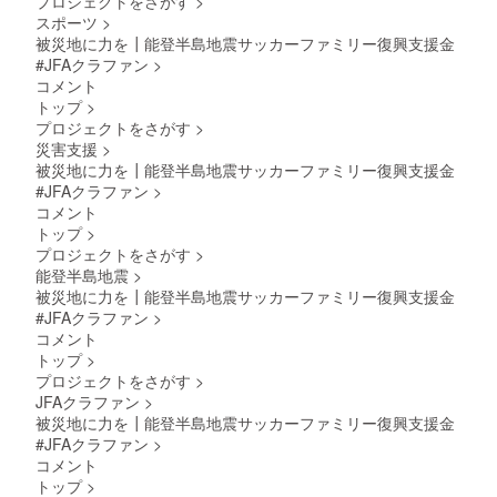
プロジェクトをさがす
>
ていま
れうる
スポーツ
>
す。
内容に
ついて
被災地に力を┃能登半島地震サッカーファミリー復興支援金
も掲載
#JFAクラファン
>
できま
コメント
せん。
トップ
>
※寄付金
プロジェクトをさがす
>
領収書
災害支援
>
は日付
はJFA
被災地に力を┃能登半島地震サッカーファミリー復興支援金
へ入金
#JFAクラファン
>
がある
コメント
2024年
トップ
>
6月の日
プロジェクトをさがす
>
付とな
りま
能登半島地震
>
す。発
被災地に力を┃能登半島地震サッカーファミリー復興支援金
送時期
#JFAクラファン
>
は2024
コメント
年7月を
トップ
>
予定し
ていま
プロジェクトをさがす
>
す。
JFAクラファン
>
被災地に力を┃能登半島地震サッカーファミリー復興支援金
#JFAクラファン
>
コメント
トップ
>