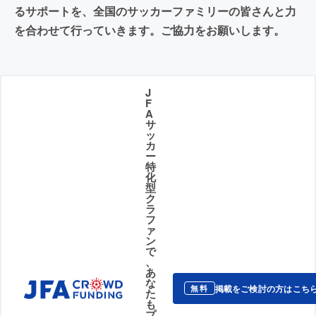
るサポートを、全国のサッカーファミリーの皆さんと力
を合わせて行っていきます。ご協力をお願いします。
J
F
A
サ
ッ
カ
ー
特
化
型
ク
ラ
フ
ァ
ン
で
、
あ
な
掲載をご検討の方はこち
無料
た
も
プ