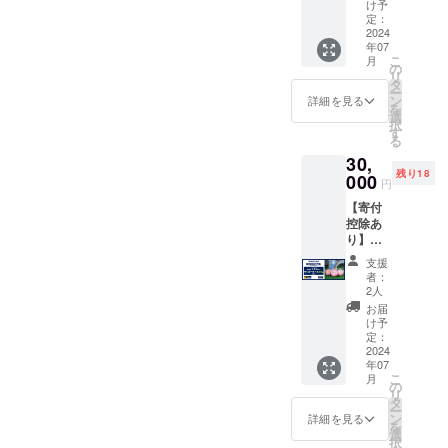
ボール
をお届
け予
をお届
けしま
定：
けしま
2024
す ・寄
年07
す ＜内
付金領
こ
月
容＞ ・
収書 ・
の
リ
JFAの
御礼状
タ
ー
復興支
・
ン
詳細を見る
を
援活動
JFA.jp
選
択
におけ
特設
す
る
る学校
ページ
30,
や幼稚
お名前
残り18
園・保
000
掲載 ＜
円
育園で
詳細＞
【寄付
の子ど
・JFA
控除あ
も達と
からの
り】
の交流
御礼を
《10
を通じ
メール
支援
個》子
てサッ
にてお
者：
ども達
カー
送りい
2人
にサッ
ボール
たしま
お届
カー
をお届
す。 ・
け予
ボール
けしま
定：
JFA公
をお届
2024
す ・寄
式サイ
年07
けしま
付金領
ト内の
こ
月
す ＜内
収書 ・
の
特設
リ
容＞ ・
御礼状
タ
ページ
ー
JFAの
・
ン
の支援
詳細を見る
を
復興支
JFA.jp
選
者一覧
択
援活動