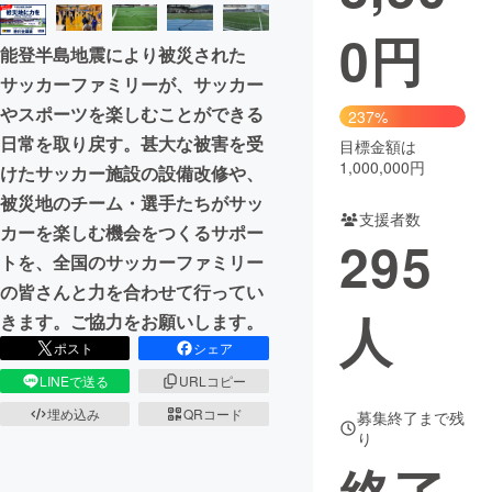
0
円
まちづくり・地域活性化
能登半島地震により被災された
サッカーファミリーが、サッカー
CAMPFIRE for Social Good
CAMPFIRE Creation
やスポーツを楽しむことができる
237%
CAMPFIREふるさと納税
machi-ya
コミュニティ
日常を取り戻す。甚大な被害を受
目標金額は
1,000,000円
けたサッカー施設の設備改修や、
被災地のチーム・選手たちがサッ
支援者数
カーを楽しむ機会をつくるサポー
295
トを、全国のサッカーファミリー
の皆さんと力を合わせて行ってい
人
きます。ご協力をお願いします。
ポスト
シェア
LINEで送る
URLコピー
埋め込み
QRコード
募集終了まで残
り