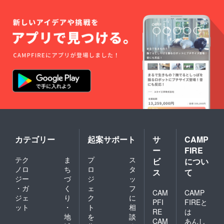
カテゴリー
起案サポート
サ
CAMP
ー
FIRE
テク
ま
プ
ス
ビ
につい
ノロ
ち
ロ
タ
ス
て
ジー
づ
ジ
ッ
・ガ
く
ェ
フ
CAM
CAMP
ジェ
り
ク
に
PFI
FIREと
ット
・
ト
相
RE
は
地
を
談
CAM
あんし