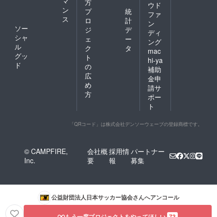
マ
方
ウド
ン
プ
統
ファ
ス
ロ
計
ン
ソー
ジ
デ
ディ
シャ
ェ
ー
ング
ル
ク
タ
mac
グッ
ト
hi-ya
ド
の
補助
広
金申
め
請サ
方
ポー
ト
「QRコード」は株式会社デンソーウェーブの登録商標です。
© CAMPFIRE,
会社概
採用情
パートナー
Inc.
要
報
募集
公益財団法人日本サッカー協会
さんへアンコール
もう一度プロジェクトをやってほしい
73