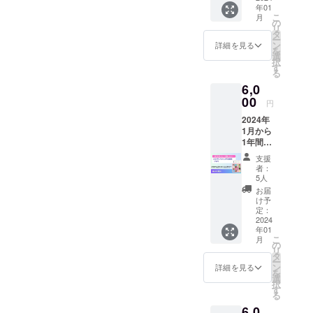
働くま
年01
援がわ
で 7月
こ
月
たした
の
号 失
リ
ちの力
タ
語症
ー
になり
ン
詳細を見る
目標志
を
ます！
選
向派？
択
・御礼
す
しなや
る
のメッ
かマイ
6,0
セージ
ンド
をお送
00
円
派？失
りいた
語症か
2024年
しま
らの復
1月から
す！
職のあ
1年間購
り方 8
読
支援
月号
（PDF
者：
右脳損
） ※冊
5人
傷 片
子郵送
お届
手料理
の場合
け予
を極め
は、郵
定：
る、楽
送先を
2024
しむ！
年01
お知ら
お
こ
月
せくだ
の
しゃべ
リ
さい。
タ
り好き
ー
寄贈も
ン
詳細を見る
な3人の
を
承りま
選
女性
択
す。
す
と、絶
る
同じく
品懐石
6,0
PDF