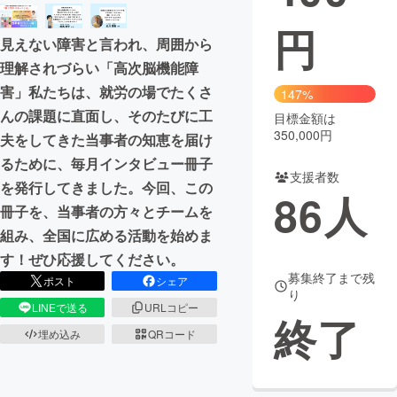
円
まちづくり・地域活性化
見えない障害と言われ、周囲から
理解されづらい「高次脳機能障
CAMPFIRE for Social Good
CAMPFIRE Creation
害」私たちは、就労の場でたくさ
147%
CAMPFIREふるさと納税
machi-ya
コミュニティ
んの課題に直面し、そのたびに工
目標金額は
350,000円
夫をしてきた当事者の知恵を届け
るために、毎月インタビュー冊子
支援者数
を発行してきました。今回、この
86
人
冊子を、当事者の方々とチームを
組み、全国に広める活動を始めま
す！ぜひ応援してください。
募集終了まで残
ポスト
シェア
り
LINEで送る
URLコピー
終了
埋め込み
QRコード