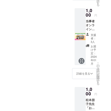
し上げ
択
しては
近日開
に対応
す
・NPO
ル (小)
ジョブ
ます。
る
発行者
催は12
してお
法人Re
10,000
大阪と
掲載
の許可
1,0
月16日
りま
ジョブ
円 ・掲
メール
は、文
を得て
です
00
す。 ■
大阪メ
載サイ
円
でやり
字のみ
おりま
が、今
テーマ
ンバー
ズ：
とりさ
でもOK
す。
当事者
後、3月
例■ ・
からST
270×90
せてい
です。
オンラ
16日
失語
や当事
ピクセ
ただき
※支援
イン交
（土）6
症・高
者など
ル(中)
ます。
時、必
流会
月15日
次脳機
が講師
30,000
支援
クラウ
ず備考
アーカ
（土）
能障害
として
者：
円 ・掲
ドファ
欄に掲
イブ動
予定し
につい
3人
登壇が
載サイ
ンディ
載を希
画
ていま
て ・失
可能で
お届
ズ：
ング終
望され
【概
す。毎
語症・
け予
す。 ・
700×23
了後、
るお名
要】※こ
回2名か
定：
高次脳
詳細は
0ピクセ
こちら
前（企
ちらは
2024
ら3名の
機能障
メッ
ル(特大)
からご
業名）
年01
2023年
当事者
害があ
セージ
50,000
連絡差
こ
をご記
月
10月14
が登壇
の
る方の
にて調
円 ※バ
し上げ
リ
入くだ
日に行
しま
タ
就労に
整させ
ナー画
ます。
ー
さい。
われた
す。
ン
ついて
詳細を見る
ていた
像の受
掲載
を
オンラ
選
・
だきま
け渡し
は、文
択
イン交
す
ST（言
す（ご
は、
字のみ
る
流会の
語聴覚
不明点
NPO法
でもOK
1,0
アーカ
士）の
は事前
人Re
です。
イブ動
00
仕事に
にお問
円
ジョブ
※支援
画で
ついて
い合わ
大阪と
時、必
松本朋
す。 Re
・交通
せくだ
メール
ず備考
子先生
ジョブ
費は別
さい）
でやり
欄に掲
「お薬
大阪が
途ご負
※開催可
とりさ
載を希