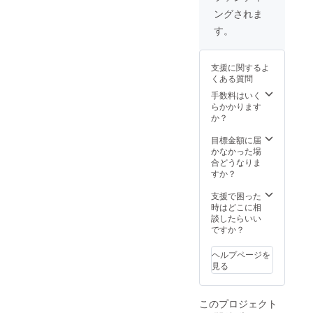
ディン
ます。
らない
従事す
Ⅱ種 医
ングされま
グで
本の情
様に柔
る。 ２
療安全
は、支
報 著
らかく
す。
０２２
管理者
援を兼
者：西
優しく
年に独
講習終
ねたリ
村紀子
書きま
立し、
了
ターン
出版社 :
した。
自費リ
支援に関するよ
になり
NextPu
当事者
ハビリ
くある質問
ますの
blishing
の心を
や企業
で、一
Author
手数料はいく
伝える
研修な
般に販
s Press
らかかります
ことや
どを提
売され
(2020/1
か？
支援の
供する
ている
0/2) 発
心得に
事業を
物より
売日 :
目標金額に届
もなる
行なっ
高くな
2020/10
かなかった場
本で
てい
ります
/2 本の
合どうなりま
す。 ②
る。 ＜
ことを
内容な
すか？
大切な
資格＞
ご了承
どの詳
ものは
理学療
の上、
細はこ
支援で困った
目に見
法士免
支援を
ちらで
時はどこに相
えない
許 3学
お願い
す。
談したらいい
言葉を
会呼吸
いたし
https://
ですか？
失い能
療法認
ます。
www..a
力も
定士 メ
本の情
mazon.
失っ
ヘルプページを
ンタル
報 著
co.jp/dp
て、自
見る
ヘルス
者：西
/B08JD
分らし
マネジ
村紀子
TRKZH/
さをど
メント
出版社 :
なお、
う取り
Ⅱ種 医
このプロジェクト
NextPu
書物の
戻す
療安全