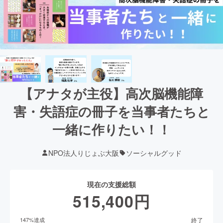
【アナタが主役】高次脳機能障
害・失語症の冊子を当事者たちと
一緒に作りたい！！
NPO法人りじょぶ大阪
ソーシャルグッド
現在の支援総額
515,400
円
終了
147
%達成