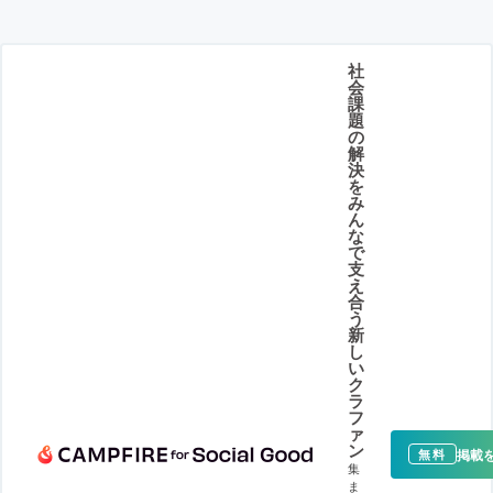
社
会
課
題
の
解
決
を
み
ん
な
で
支
え
合
う
新
し
い
ク
ラ
フ
ァ
ン
掲載
無料
集
ま