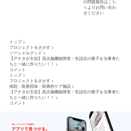
の問題報告は
こち
blishing
リター
か！1番
管理者
Author
ら
よりお問い合わ
ンに関
大切な
講習終
s Press
して
ものは
せください
了
(2020/1
は、出
目に見
0/2) 発
版社、
えな
売日 :
発行者
い、心
2022/9/
の許可
で見
7 本の
を得て
る。断
内容な
おりま
ち切っ
トップ
>
どの詳
す
てはい
プロジェクトをさがす
>
細はこ
けない
ソーシャルグッド
>
ちらで
大切な
す。
【アナタが主役】高次脳機能障害・失語症の冊子を当事者た
もの。
https://
ちと一緒に作りたい！！
>
③「な
www.a
りたい
コメント
mazon.
自分に
トップ
>
co.jp/dp
なる」
プロジェクトをさがす
>
/B0BC
思考は
病院・医療団体・医療的ケア施設
>
QKCXW
現実化
X/ な
【アナタが主役】高次脳機能障害・失語症の冊子を当事者た
する。
お、書
重度の
ちと一緒に作りたい！！
>
物のリ
記憶障
コメント
ターン
害が残
に関し
りまし
ては、
たが、
出版
40年の
社、発
試行錯
行者の
誤で色