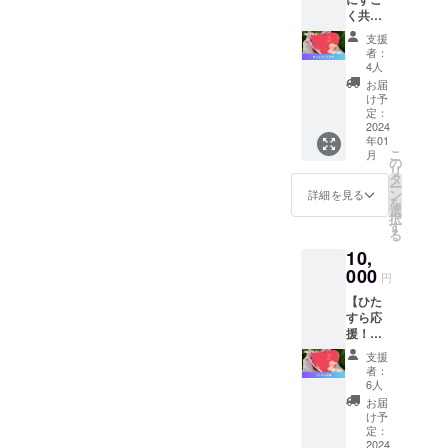
す！
でに郵
く共
送で送
5月号
感！】
りま
若年発
支援
・全力
す。郵
症
者：
で応援
便番
4人
U25の
したい
号、ご
若年発
お届
方はこ
住所に
け予
症者の
ちら！
定：
お間違
リア
・あな
2024
えない
ル。
年01
たの応
ようご
未
こ
月
援がわ
の
確認よ
来は悪
リ
たした
タ
ろしく
くな
ー
ちの力
ン
お願い
詳細を見る
かった
を
になり
選
致しま
の言葉
択
ます！
す
す。
にこめ
る
・御礼
られた
10,
のメッ
思いと
セージ
000
現実
円
をお送
は？ 6
【ひた
りいた
月号
すら応
しま
失語症
援！】
す！
失語症
・全力
の方が
支援
で応援
者：
職場の
したい
6人
合理的
方はこ
お届
配慮を
ちら！
け予
得ても
・あな
定：
う一度
たの応
2024