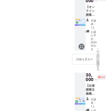
000
ウド
け渡し
円
さをど
（また
め、障
ファン
は、
う取り
【オン
は個
害を持
ディン
NPO法
戻す
ライン
人）の
つ方に
グ終了
人Re
か！1番
授業主
バナー
理解の
後）か
ジョブ
大切な
催権】
やお名
ある広
ら2024
大阪と
支援
ものは
・当事
前を約1
告内容
年12月
者：
メール
目に見
者と言
年間掲
であれ
1人
まで ※
でやり
えな
語聴覚
載する
ば、
掲載サ
お届
とりさ
い、心
士によ
権利で
ジャン
け予
イズや
せてい
で見
るオン
す。 ・
定：
ルは問
受け渡
ただき
る。断
ライン
2024
理念に
いませ
し方法
ます。
ち切っ
年01
授業90
協賛い
ん。 ※
など ・
クラウ
てはい
こ
月
分を主
ただけ
の
掲載期
掲載サ
ドファ
けない
リ
催でき
る、あ
タ
間 2024
イズ：
ンディ
大切な
ー
る権利
なたの
ン
年1月
詳細を見る
160×50
ング終
もの。
を
です。
応援が
選
（クラ
ピクセ
了後、
③「な
択
・参加
わたし
す
ウド
ル (小)
こちら
りたい
る
者の入
たちの
ファン
10,000
からご
自分に
30,
場料金
力にな
ディン
円 ・掲
連絡差
なる」
残り4
等は自
000
りま
グ終了
載サイ
円
し上げ
思考は
由に設
す。 ・
後）か
ズ：
ます。
現実化
【出張
定して
失語症
ら2024
270×90
掲載
する。
授業主
くださ
をはじ
年12月
ピクセ
は、文
重度の
催権】
い。 ・
め、障
まで ※
ル(中)
字のみ
記憶障
・当事
学校や
害を持
掲載サ
30,000
支援
でもOK
害が残
者と言
企業様
つ方に
イズや
者：
円 ・掲
です。
りまし
語聴覚
におす
理解の
1人
受け渡
載サイ
※支援
たが、
士によ
すめで
ある広
し方法
お届