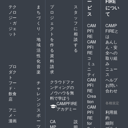
ー
FIRE
発行者
テク
ま
プ
ス
ビ
につい
の許可
を得て
ノロ
ち
ロ
タ
ス
て
おりま
ジー
づ
ジ
ッ
す。
・ガ
く
ェ
フ
CAM
CAMP
ジェ
り
ク
に
PFI
FIREと
ット
・
ト
相
RE
は
地
を
談
CAM
あんし
域
作
す
PFI
ん・安
活
る
る
RE
全への
性
資
コ
取り組
化
料
ミュ
み
プロ
音
請
ニ
ニュー
ダク
楽
求
ティ
ス
ト
CAM
ヘルプ
クラウドファ
フー
チ
PFI
お問い
ンディングの
ド・
ャ
RE
合わせ
ノウハウを無
飲食
レ
Crea
料で学ぼう
店
ン
tion
各種規定
CAMPFIRE
ジ
CAM
アカデミー
アニ
ス
利用規
PFI
メ・
ポ
約
RE
漫画
ー
CA
説
細則
for
ツ
MP
明