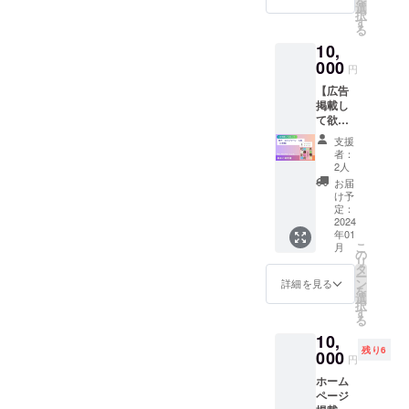
を
こに自
川伸一
選
択
分の役
著 後遺
す
る
割が
症が
10,
あっ
残って
た。 12
しまっ
000
円
月号
た時、
【広告
高次脳
回復の
掲載し
機能障
方法は
て欲し
害 病
支援者
い！】
気をす
も分か
支援
冊子 A
る前は
らな
者：
４１
決して
い。残
2人
ペー
見えな
された
お届
ジ ⅙
かった
能力を
け予
枠 （1
障
活かし
定：
年間）
2024
害者に
て独自
年01
・「脳
なって
の方法
こ
月
に何か
初めて
を考
の
リ
があっ
見えた
え、メ
タ
ー
たと
世界が
ンタル
ン
詳細を見る
を
き」に
ある。
も維持
選
択
貴社
それを
する。
す
る
（また
多くの
大変な
10,
は個
人に伝
状況で
残り6
人）の
000
えたい
したが
円
バナー
毎日挑
ホーム
やお名
戦する
ページ
前を約1
ことは