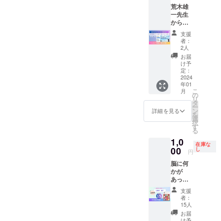
度考え
卒業
す。 障
荒木雄
「どう
てみま
後、
害特性
一先生
やった
しょ
オース
によ
から学
らもっ
う。 ※
トラリ
り、突
ぶ
と効率
このセ
アの
然の質
支援
「装具
的に介
ミナー
ワーキ
者：
問に十
が効果
助する
はアー
2人
ングホ
分お答
を与え
ことが
カイブ
リデー
お届
えでき
る動き
できる
配信有
け予
を経
ないこ
と機能
のか」
定：
となっ
て、ド
とがあ
―装具
2024
など、
ており
ラッグ
ります
年01
の種類
歩くこ
ます。
ストア
ので、
こ
月
と目
とでの
の
松本
や調剤
質問が
リ
的、障
困りご
タ
朋子先
薬局に
ある方
ー
害に合
とを解
ン
生 プ
詳細を見る
勤務。
は、お
を
わせた
決する
選
ロ
2006年
申込み
択
装具の
には、
す
フィー
3月より
時に書
る
使い方
まずは
ル 大学
調剤薬
き込ん
1,0
―」 荒
「歩く
卒業
局の取
でいた
在庫な
木雄一
00
ことの
し
後、
締役と
円
だける
先生に
仕組
オース
して働
と幸い
脳に何
よるオ
み」を
トラリ
きなが
です。
かが
ンライ
知る必
アの
ら、
もちろ
あった
ン講習
要があ
ワーキ
2016年
ん、当
とき
会の
りま
ングホ
4月 大
支援
日の質
2024年
アーカ
す。 動
リデー
者：
阪大学
問大歓
12月号
イブ動
きのプ
15人
を経
大学院
迎の方
（冊子
画で
ロであ
て、ド
お届
薬学研
もいま
を郵
す。 脳
る理学
け予