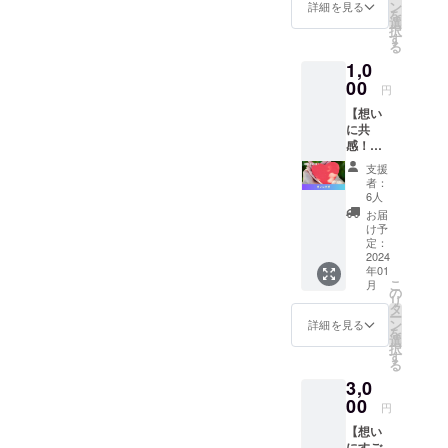
「脳に
希望の
ン
詳細を見る
を
何かが
号をご
選
択
あった
入力く
す
る
とき」
ださ
1,0
2024年
い。
の第一
00
メール
円
号で
でPDF
【想い
す！ ぜ
データ
に共
ひお読
を送り
感！】
み頂き
ます。
・全力
たいと
各号の
支援
で応援
思いま
テーマ
者：
したい
す！ 限
はこち
6人
方はこ
定15冊
らで
お届
ちら！
となっ
す。 4
け予
・あな
ており
定：
月号
たの応
2024
ますの
失語
年01
援がわ
で、お
症
こ
月
たした
見逃し
の
失語
リ
ちの力
無いよ
タ
症から
ー
になり
うにお
ン
の復職
詳細を見る
を
ます！
手に
選
が大き
択
・御礼
取って
す
く前進
る
のメッ
いただ
すると
3,0
セージ
けたら
き、そ
をお送
00
と思い
のきっ
円
りいた
ます。
かけと
【想い
しま
1月末ま
は
にすご