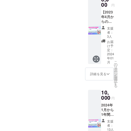
料理の
も、受
00
円
板前さ
取先の
ん 9月
【2023
メール
号 高
年4月か
アドレ
次脳機
らの
スをお
能障
バック
知らせ
支援
害
ナン
くださ
者：
「もっ
バー】1
い。
3人
と知っ
年間購
お届
てほし
読
け予
い」
（PDF)
定：
高
※冊子郵
2024
次脳機
年01
送の場
こ
能障害
月
合は、
の
リ
に関わ
郵送先
タ
ー
る仲間
をお知
ン
詳細を見る
を
たちと
らせく
選
択
のコ
ださ
す
る
ミュニ
い。寄
ティを
10,
贈も承
作る 10
りま
000
円
月号
す。
脳卒中
2024年
同じく
フェス
1月から
PDF
ティバ
1年間購
も、受
ル 脳の
読（郵
取先の
支援
可塑性
送） ※
メール
者：
はまだ
冊子郵
アドレ
13人