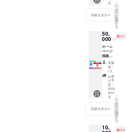
協賛い
ん。 ※
して悲
こ
月
ジョブ
ただけ
の
掲載期
痛な訴
リ
大阪」
る、あ
タ
間 2024
えにな
ー
ホーム
なたの
ン
年1月
詳細を見る
らない
を
ページ
応援が
選
（クラ
様に柔
択
に貴社
わたし
す
ウド
らかく
る
（また
たちの
ファン
優しく
50,
は個
力にな
ディン
書きま
残り1
人）の
000
りま
グ終了
した。
円
バナー
す。 ・
後）か
当事者
ホーム
やお名
失語症
ら2024
の心を
ページ
前を約1
をはじ
年12月
伝える
掲載 1
年間掲
め、障
まで ※
ことや
年 サ
載する
害を持
掲載サ
支援の
支援
イズ大
権利で
つ方に
イズや
者：
心得に
【広告
す。 ・
理解の
1人
受け渡
もなる
掲載し
理念に
ある広
し方法
お届
本で
て欲し
協賛い
告内容
け予
など ・
す。 ②
い！】
ただけ
定：
であれ
掲載サ
大切な
ホーム
2024
る、あ
ば、
イズ：
ものは
年01
ページ
なたの
ジャン
A４１
目に見
こ
月
（1年
応援が
の
ルは問
ペー
えない
リ
間） ・
わたし
タ
いませ
ジ ⅙
言葉を
ー
「Re
たちの
ン
ん。 ※
詳細を見る
枠
失い能
を
ジョブ
力にな
選
掲載期
10,000
力も
択
大阪」
りま
す
間 2024
円 ※バ
失っ
る
ホーム
す。 ・
年1月
ナー画
て、自
10,
ページ
失語症
（クラ
像の受
分らし
残り4
に貴社
をはじ