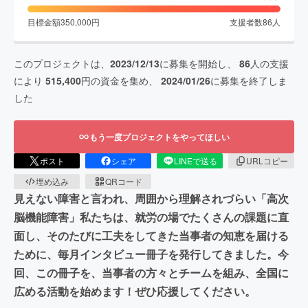
目標金額
350,000
円
支援者数
86
人
このプロジェクトは、
2023/12/13
に募集を開始し、
86
人の支援
により
515,400
円の資金を集め、
2024/01/26
に募集を終了しま
した
もう一度プロジェクトをやってほしい
ポスト
シェア
LINEで送る
URLコピー
埋め込み
QRコード
見えない障害と言われ、周囲から理解されづらい「高次
脳機能障害」私たちは、就労の場でたくさんの課題に直
面し、そのたびに工夫をしてきた当事者の知恵を届ける
ために、毎月インタビュー冊子を発行してきました。今
回、この冊子を、当事者の方々とチームを組み、全国に
広める活動を始めます！ぜひ応援してください。