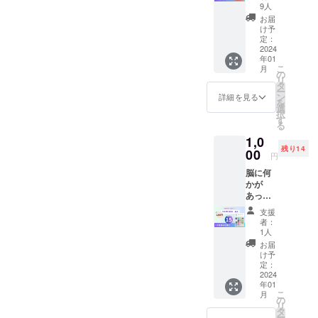
号分を
9人
お届け
お届
当事者
け予
インタ
定：
ビュー
2024
年01
冊子
こ
月
『脳に
の
リ
何かが
タ
ー
あった
ン
詳細を見る
を
とき」
選
択
2023年
す
る
4月号～
1,0
2023年
残り14
12月号
00
円
のうち
脳に何
お好き
かが
な2号を
あった
お選び
とき
頂けま
支援
2024年
す。お
者：
1月号
申込み
1人
（冊子
があっ
お届
を郵
た方に
け予
送） 当
Google
定：
事者イ
2024
フォー
年01
ンタ
ムを送
こ
月
ビュー
ります
の
リ
冊子
ので ご
タ
ー