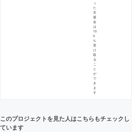
っ
た
支
援
金
は
10
0
%
受
け
取
る
こ
と
が
で
き
ま
す
このプロジェクトを見た人はこちらもチェックし
ています