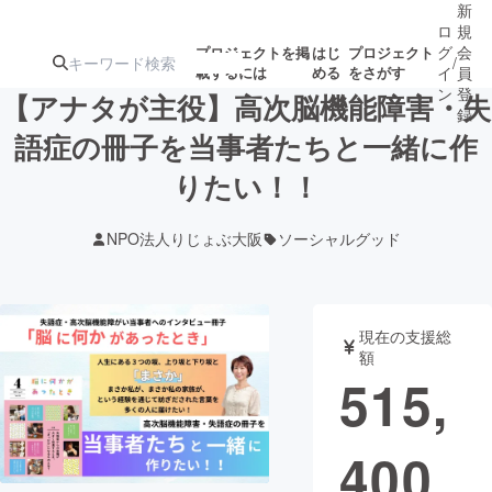
新
ロ
規
グ
会
プロジェクトを掲
はじ
プロジェクト
/
載するには
める
をさがす
イ
員
ン
登
【アナタが主役】高次脳機能障害・失
録
語症の冊子を当事者たちと一緒に作
りたい！！
人気のプロ
注目のリ
注目の新着プロ
募集終了が近いプ
もうすぐ公開
ジェクト
ターン
ジェクト
ロジェクト
されます
NPO法人りじょぶ大阪
ソーシャルグッド
アート・写真
音楽
現在の支援総
テクノロジー・ガジェット
ゲーム・サ
額
515,
映像・映画
書籍・雑誌
400
ビジネス・起業
チャレンジ