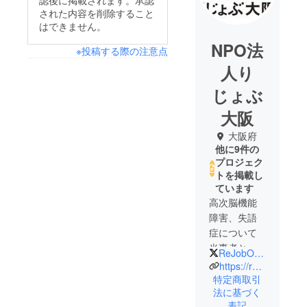
認後に掲載されます。承認
された内容を削除すること
はできません。
NPO法
※投稿する際の注意点
人り
じょぶ
大阪
大阪府
他に9件の
プロジェク
トを掲載し
ています
高次脳機能
障害、失語
症について
当事者とと
ReJobOsaka
もに啓発活
https://rejob-workers.com/
動をしてい
特定商取引
法に基づく
る団体「り
表記