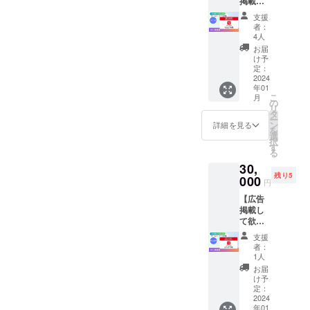
掲載 1
年間掲
面白
年 サ
載する
かっ
支援
イズ小
権利で
た！40
者：
【広告
す。 ・
年間の
4人
掲載し
理念に
リアル
お届
て欲し
協賛い
な生き
け予
い！】
ただけ
定：
様から
ホーム
2024
る、あ
得た当
年01
ページ
なたの
事者の
こ
月
（1年
応援が
の
知恵。
リ
間） ・
わたし
タ
①高次
ー
「Re
たちの
ン
脳機能
詳細を見る
を
ジョブ
力にな
選
障害 回
択
大阪」
りま
す
復のた
る
ホーム
す。 ・
めに必
30,
ページ
失語症
要なこ
残り5
に貴社
000
をはじ
と40 障
円
（また
め、障
害のこ
【広告
は個
害を持
とをど
掲載し
人）の
つ方に
んな風
て欲し
バナー
理解の
に伝え
い！】
やお名
ある広
れば良
支援
ホーム
前を約1
告内容
いか支
者：
ページ
年間掲
であれ
1人
援者も
（1年
載する
ば、
知らな
お届
間）掲
権利で
ジャン
け予
かっ
載サイ
す。 ・
定：
ルは問
た。試
ズ中 ・
2024
理念に
いませ
行錯誤
年01
「Re