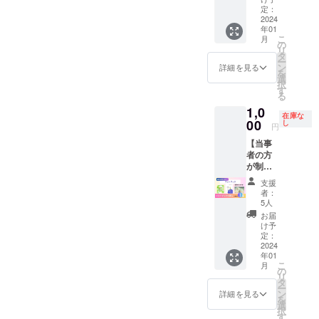
ラッグ
究科博
すの
送） 限
卒中に
定：
療法士
ストア
士課程
で、話
定15
2024
より機
が、上
や調剤
入学
を聞い
年01
1,000円
能を
半身と
薬局に
2018年
ている
こ
月
当事者
失った
の
下半身
勤務。
3月 カ
間に質
リ
インタ
方は、
タ
の役割
2006年
ンエ
問が浮
ー
ビュー
装具を
ン
や、安
詳細を見る
3月より
（薬
かんだ
を
冊子
使用す
選
全に歩
調剤薬
局・薬
方は、
択
「脳に
ること
す
くため
局の取
剤師支
ご遠慮
る
何かが
により
のコツ
締役と
援）設
なく当
1,0
あった
日常生
などを
して働
立 同年
在庫な
日質問
とき」
00
活での
し
わかり
きなが
円
勤務し
して下
2023年
動きを
やすく
ら、
ていた
さい。
【当事
を締め
獲得し
お伝え
2016年
調剤薬
登壇
者の方
くくる
ている
いたし
4月 大
局を退
者 合
が制作
12月号
方がい
ます。
阪大学
職後
田仁
した
は 健常
ます。
荒木雄
大学院
支援
2019年
（2023
フォト
者には
その装
一先
者：
薬学研
9月 カ
年9月
ブッ
見えな
具は一
5人
生 プ
究科博
ンエ薬
号）島
ク】 高
い、社
体どん
ロ
お届
士課程
局開局
本昌浩
次脳機
会の盲
な意味
け予
フィー
入学
（https:
（2023
能障害
点につ
定：
がある
ル 2006
2018年
//allosa
年11月
歴40年
2024
いて書
のか、
年理学
3月 カ
kakigyo
号）小
年01
の当事
いてい
そして
療法士
ンエ
.jp/entr
こ
川伸一
月
者の本
ます。
の
装具に
免許取
（薬
eprene
リ
（2021
です 小
障害者
タ
よる効
得 地域
局・薬
urs/kan
ー
年10月
川伸一
鉄道割
ン
果はど
詳細を見る
の中核
剤師支
ne/）
を
号）
著 後遺
引がそ
選
ういっ
病院や
援）設
2020年
択
テー
症が
もそも
す
たもの
介護老