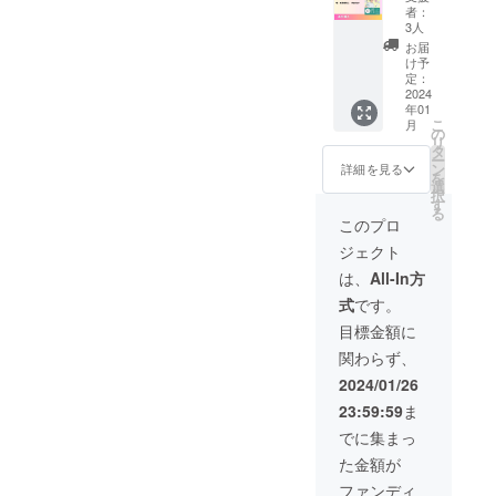
得
あまり
す】
後とな
年間の
りま
者：
勤務。
組織運
に苦し
NPO法
りま
リアル
3人
す。郵
理学療
営にも
く告知
人Re
す。な
な生き
便番
お届
法士と
従事す
した小
ジョブ
お、こ
様から
け予
号、ご
しては
る。 ２
川さん
大阪の
のクラ
定：
得た当
住所に
延べ３
０２２
この3人
出版物
2024
ウド
事者の
お間違
０００
年に独
年01
の体験
より、
ファン
知恵。
えない
０人以
立し、
こ
月
につい
言語聴
ディン
の
①高次
ようご
上の機
自費リ
リ
てお話
覚士西
グで
タ
脳機能
確認よ
能改善
ハビリ
ー
頂きま
村紀子
は、支
ン
障害 回
詳細を見る
ろしく
を経験
や企業
を
す。
著『わ
援を兼
選
復のた
お願い
2015年
研修な
択
ファシ
たし、
ねたリ
す
めに必
致しま
より脳
どを提
る
リテー
失語症
ターン
要なこ
このプロ
す。
神経外
供する
ター
なんで
になり
と40 障
科病院
事業を
ジェクト
は、
す』で
ますの
害のこ
にて勤
行なっ
『脳に
す。発
で、一
とをど
は、
All-In方
務 部署
てい
何かが
送は、
般に販
んな風
の管理
る。 ＜
式
です。
あった
クラウ
売され
に伝え
者や医
資格＞
時』取
ドファ
ている
れば良
目標金額に
療事故
理学療
材・執
ンディ
物より
いか支
などを
法士免
関わらず、
筆担当
ング終
高くな
援者も
管理す
許 3学
の多田
了後と
ります
知らな
2024/01/26
る医療
会呼吸
紀子で
なりま
ことを
かっ
安全管
療法認
23:59:59
ま
す。
す。な
ご了承
た。試
理者と
定士 メ
お、こ
の上、
行錯誤
でに集まっ
して、
ンタル
のクラ
支援を
して悲
教育や
ヘルス
た金額が
ウド
お願い
痛な訴
組織運
マネジ
ファン
いたし
えにな
ファンディ
営にも
メント