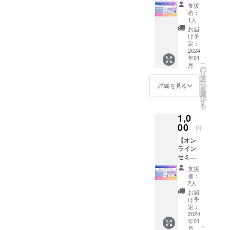
につい
毎月発
担くだ
能期
支援
せてい
望され
て知っ
行して
さい。
者：
間：
ただき
るお名
ておき
いる失
1人
・NPO
2024年
ます。
前（企
たいこ
語症や
法人Re
お届
1月～
クラウ
業名）
と」 ※
高次脳
け予
ジョブ
2024年
ドファ
をご記
こちら
機能障
定：
大阪メ
12月 閉
ンディ
入くだ
は2023
2024
害があ
ンバー
じる
ング終
さい。
年01
年6月30
る方の
からST
了後、
こ
月
日に行
インタ
の
や当事
こちら
リ
われた
ビュー
タ
者など
からご
ー
オンラ
冊子
ン
詳細を見る
が講師
連絡差
を
イン講
「脳に
選
として
し上げ
択
習会の
何かが
す
登壇が
ます。
る
アーカ
あった
可能で
掲載
1,0
イブ動
とき」
す。 ・
は、文
画にな
00
開始か
詳細は
円
字のみ
りま
ら52名
メッ
でもOK
【オン
す。 お
の方を
セージ
です。
ライン
薬の正
インタ
にて調
※支援
セミ
しい飲
ビュー
整させ
時、必
ナー
み方
してき
ていた
支援
ず備考
アーカ
や、飲
まし
者：
だきま
欄に掲
イブ動
み合わ
た。
2人
す（ご
載を希
画＋資
せにつ
冊子は
お届
不明点
望され
料】
いてな
こちら
け予
は事前
るお名
テー
ど知っ
定：
→り
にお問
前（企
マ：脳
2024
ている
じょぶ
い合わ
業名）
年01
卒中後
ようで
マガジ
せくだ
こ
をご記
月