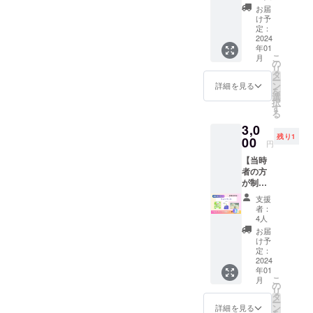
まだ未
送の場
スをお
お届
解明。
合は、
知らせ
け予
自分の
郵送先
くださ
定：
限界は
をお知
2024
い。
自分で
年01
らせく
こ
月
決める
ださ
の
リ
障
い。寄
タ
ー
害者と
贈も承
ン
詳細を見る
を
いう枠
りま
選
択
組みを
す。 同
す
る
とっぱ
じく
らえ！
3,0
PDF
11月
残り1
も、受
00
円
号 高
取先の
次脳機
【当時
メール
能障
者の方
アドレ
害 病
が制作
スをお
気で
した
知らせ
支援
失った
フォト
くださ
者：
ものの
ブック3
い。
4人
確かに
冊セッ
お届
ある
ト】 高
け予
が、新
次脳機
定：
しく見
能障害
2024
年01
つけた
歴40年
こ
月
道もあ
の当事
の
リ
る。
者の本
タ
ー
こ
です 小
ン
詳細を見る