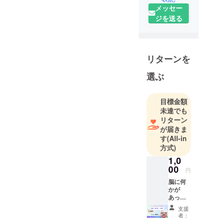
じょぶ大
メッセー
阪」です。
ジを送る
リターンを
選ぶ
目標金額
未達でも
リターン
が届きま
す
(All-in
方式)
1,0
00
円
脳に何
かが
あった
とき
支援
PDFで2
者：