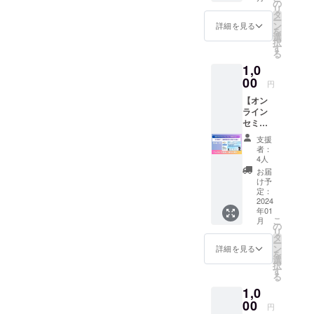
の気に
知らな
の
ン「脳
さい）
リ
入くだ
なるお
いこ
タ
に何か
※開催可
ー
さい。
薬？～
と、間
ン
があっ
詳細を見る
能期
を
再発予
違って
選
たと
間：
択
防につ
いるこ
す
き」 今
2024年
る
いて～
とがた
回は、
1月～
1,0
今回は
くさん
インタ
2024年
さらに
00
ありま
ビュ
円
12月
踏み込
す。 一
イー
【オン
んで、
般的な
（イン
ライン
脳卒中
知識か
タ
セミ
の再発
ら、脳
ビュー
ナー
予防で
卒中後
をうけ
支援
アーカ
処方さ
の再発
た方）
者：
イブ動
れるお
予防に
4人
をゲス
画＋資
薬につ
必要な
トに、
お届
料】
いてお
ことに
け予
冊子で
テー
話しし
定：
ついて
書きき
マ：歩
2024
ます。
分かり
れな
年01
行と脳
毎日飲
やすく
かった
こ
月
障害者
んでい
の
お話し
お話を
リ
の歩行
るけ
タ
ます。
聞きま
ー
の違い
ど、な
ン
松本
詳細を見る
す。 最
を
「どう
んのた
選
朋子先
後に、
択
やった
めに飲
す
生 プ
質疑応
る
らしっ
んでい
ロ
答の時
1,0
かり歩
るの？
フィー
間があ
けるの
00
もう一
ル 大学
りま
円
か」