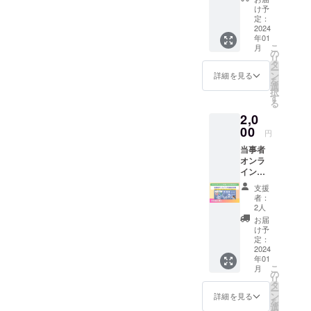
ズ：
時、必
40年の
る出張
すが、
告内容
け予
など ・
700×23
ず備考
試行錯
授業90
これに
定：
であれ
掲載サ
0ピクセ
欄に掲
誤で色
分を主
2024
限定せ
ば、
イズ：
ル(特大)
載を希
んな夢
年01
催でき
ず幅広
ジャン
160×50
50,000
望され
こ
を叶え
月
る権利
くご支
の
ルは問
ピクセ
円 ※バ
るお名
リ
まし
です。
援いた
タ
いませ
ル (小)
ナー画
前（企
ー
た。障
・参加
だけま
ン
ん。 ※
詳細を見る
10,000
像の受
業名）
を
害が
者の入
す。 ・
選
掲載期
円 ・掲
け渡し
をご記
択
あって
場料金
様々な
す
間 2024
載サイ
は、
入くだ
る
も諦め
等は自
テーマ
年1月
ズ：
NPO法
さい。
ない。
2,0
由に設
に対応
（クラ
270×90
人Re
夢を現
定して
00
してお
ウド
ピクセ
円
ジョブ
実化す
くださ
りま
ファン
ル(中)
大阪と
る方
当事者
い。 ・
す。 ■
ディン
30,000
メール
法。 ・
オンラ
学校や
テーマ
グ終了
円 ・掲
でやり
3冊で1
イン交
企業様
例■ ・
後）か
載サイ
とりさ
セット
流会参
におす
失語症
ら2024
ズ：
支援
せてい
のフォ
加権
すめで
につい
年12月
者：
700×23
ただき
トブッ
2,000円
すが、
て ・失
2人
まで ※
0ピクセ
ます。
クにな
年に4回
これに
語症の
掲載サ
お届
ル(特大)
クラウ
ります
開催す
限定せ
就労に
け予
イズや
50,000
ドファ
・送料
る冊子
ず幅広
定：
ついて
受け渡
円 ※バ
ンディ
込みに
インタ
2024
くご支
・
し方法
ナー画
ング終
なりま
年01
ビュ
援いた
ST（言
など ・
像の受
了後、
こ
月
す。 ※
イーと
だけま
の
語聴覚
掲載サ
け渡し
こちら
リ
書物の
の交流
す。 ・
タ
士）の
イズ：
は、
からご
ー
リター
会で
様々な
ン
仕事に
詳細を見る
160×50
NPO法
連絡差
を
ンに関
す。
テーマ
選
ついて
ピクセ
人Re