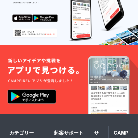
許可を
んな夢
得てお
を叶え
ります
まし
た。障
害が
あって
も諦め
ない。
夢を現
実化す
る方
法。
お申込
みのあ
とご希
望の冊
子をお
選びく
ださ
い。
送料込
みにな
りま
す。 ※
書物の
リター
ンに関
カテゴリー
起案サポート
サ
CAMP
しては