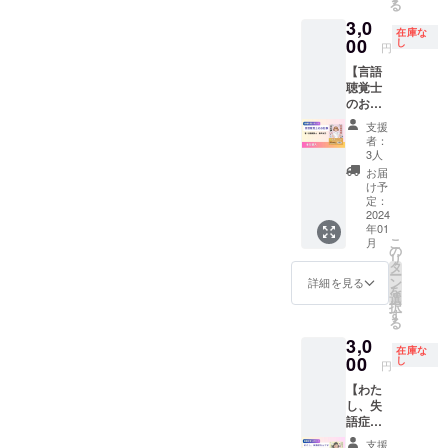
立 同年
3月 大
る
マ 組
残って
何十年
かな
人保健
勤務し
阪大学
織で働
3,0
しまっ
前の仕
ど、装
施設で
ていた
在庫な
大学院
く高次
た時、
00
組みだ
し
具の基
勤務。
円
調剤薬
薬学研
脳機能
回復の
と知っ
本から
理学療
局を退
究科博
障害者
【言語
方法は
ていま
日常で
法士と
職後
士課程
～職場
聴覚士
支援者
した
の考え
しては
2019年
修了、
の理
のお仕
も分か
か？ 自
方・使
延べ３
9月 カ
博士
解・障
事】
らな
分にど
い方ま
０００
支援
ンエ薬
（薬
害告知
NPO法
い。残
んな障
で、わ
者：
０人以
局開局
学）取
～ 長期
人Re
された
害があ
3人
かりや
上の機
（https:
得
支援を
ジョブ
能力を
るかわ
すく解
お届
能改善
//allosa
受けな
大阪の
活かし
からな
け予
説いた
を経験
kakigyo
がら就
出版物
て独自
定：
い人の
しま
2015年
.jp/entr
労継続
より、
2024
の方法
心の内
す。 荒
より脳
eprene
してい
年01
言語聴
を考
を、想
木雄一
神経外
urs/kan
こ
月
る合田
覚士西
え、メ
の
像して
先生
科病院
ne/）
リ
さん 起
村紀子
ンタル
タ
みたこ
プロ
にて勤
2020年
ー
業、転
著『言
も維持
ン
とはあ
詳細を見る
フィー
務 部署
3月 大
を
職、職
語聴覚
する。
選
ります
ル 2006
の管理
阪大学
択
業訓練
士のお
大変な
す
か？ ぜ
年理学
者や医
大学院
る
校など
仕事』
状況で
ひお読
療法士
療事故
薬学研
様々な
3,0
です。
したが
み頂き
免許取
などを
在庫な
究科博
経歴が
発送
00
毎日挑
し
たいと
得 地域
円
管理す
士課程
ある島
は、ク
戦する
思いま
の中核
る医療
修了、
本さん
【わた
ラウド
ことは
す！ 1
病院や
安全管
博士
障害を
し、失
ファン
面白
月末ま
介護老
理者と
（薬
隠して
語症な
ディン
かっ
でに郵
人保健
して、
学）取
就業、
んで
グ終了
た！40
送で送
施設で
支援
教育や