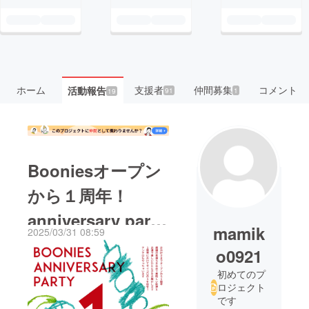
ホーム
支援者
仲間募集
コメント
活動報告
91
1
19
Booniesオープン
から１周年！
anniversary party
mamik
2025/03/31 08:59
を行います！
o0921
初めてのプ
ロジェクト
です