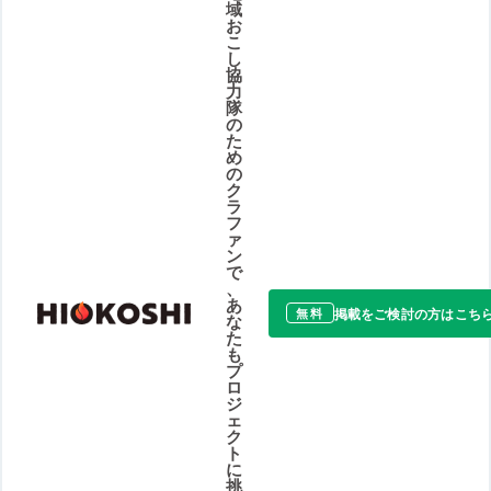
域
お
こ
し
協
力
隊
の
た
め
の
ク
ラ
フ
ァ
ン
で
、
あ
掲載をご検討の方はこち
無料
な
た
も
プ
ロ
ジ
ェ
ク
ト
に
挑