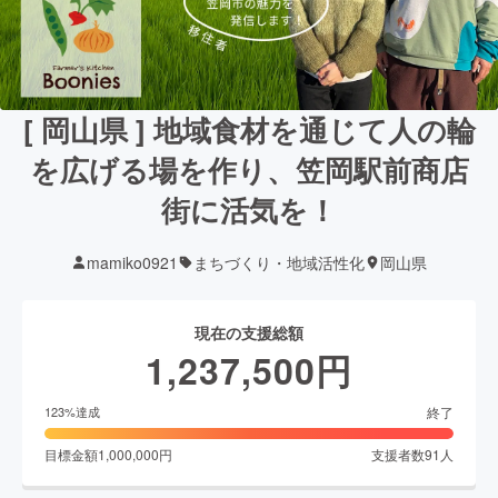
[ 岡山県 ] 地域食材を通じて人の輪
を広げる場を作り、笠岡駅前商店
街に活気を！
mamiko0921
まちづくり・地域活性化
岡山県
現在の支援総額
1,237,500
円
終了
123
%達成
目標金額
1,000,000
円
支援者数
91
人