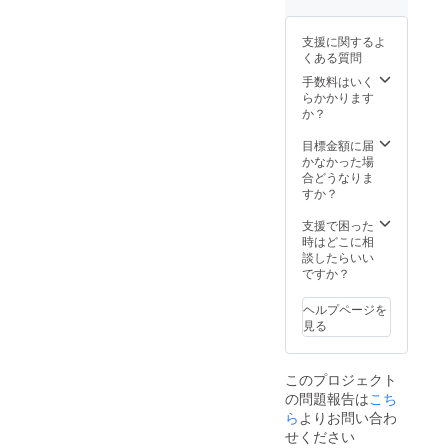
支援に関するよ
くある質問
手数料はいく
らかかります
か？
目標金額に届
かなかった場
合どうなりま
すか？
支援で困った
時はどこに相
談したらいい
ですか？
ヘルプページを
見る
このプロジェクト
の問題報告は
こち
ら
よりお問い合わ
せください