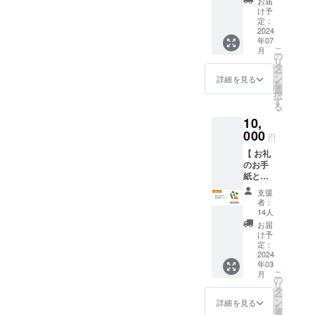
的にお店はsnack mamiko営
お届
o farm
ンダム
け予
業へとシフトチェンジし
産とう
になり
定：
もろこ
2024
ますの
22:00ごろまでオープンする
年07
し ●お
でご了
こ
月
礼のお
承くだ
の
予定ですので、お昼に都合
リ
手紙 ●
さい。
タ
ー
ポスト
が難しい方は夜に遊びにい
※カ
ン
詳細を見る
を
カード
ラー、
選
択
らしてくださいね。オープ
●活動報
柄はラ
す
る
告メー
ンダム
ンからクローズまで元気に
10,
ル
になり
nanairo
000
ますの
参加したい方もとっても
円
farmの
でご了
【 お礼
看板商
welcomeです！笑皆様と楽
承くだ
のお手
品、甘
さい。
しく1年を振り返り感謝を伝
紙と活
味たっ
※シルク
動報告
ぷりの
スク
支援
えられるイベントに出来れ
】 ●お
とうも
リーン
者：
礼のお
ろこし
特有の
14人
ばと思いますので、ぜひお
手紙 ●
です。
スレや
お届
活動報
品種は
誘い合わせの上お越しいた
カスレ
け予
告メー
「恵味
定：
がある
だけますと非常に嬉しいで
ル
2024
ゴール
可能性
年03
Boonie
ド」 発
がござ
こ
す。そして今後ともBoonies
月
sを応援
送は7月
の
いま
リ
する
に順次
タ
す。
をよろしくお願いたしま
ー
よ！の
発送と
ン
詳細を見る
を
お気持
なりま
選