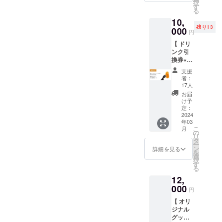
す。
択
ちコー
す。 名
す
る
スで
称：恵
10,
す。活
味ゴー
残り13
動報告
000
ルド サ
円
はオー
イズ：
【 ドリ
プン
約
ンク引
１ヶ月
400g(１
換券×10
後まで
本) 保存
枚 】 ●
随時
方法：
支援
ドリン
メール
冷蔵 消
者：
ク引換
にて配
費期
17人
券 ●お
信しま
限：お
お届
礼のお
す。
届け後3
け予
手紙 ●
定：
日以内
ポスト
2024
産地：
年03
カード
岡山県
こ
月
●活動報
の
笠岡市
リ
告メー
タ
※日にち
ー
ル 夜営
ン
指定等
詳細を見る
を
業の際
選
はでき
択
に使え
す
ません
る
るドリ
ので、
12,
ンク引
予めご
換券で
000
了承下
円
す。ア
さい。
【 オリ
ルコー
※ご到着
ジナル
ル、ノ
後はで
グッズ
ンアル
きるだ