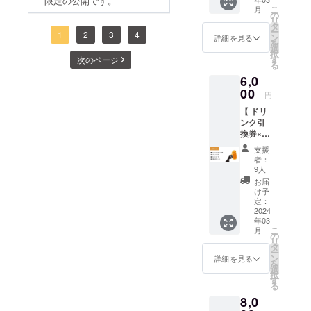
き鳥いっちゃん（焼き鳥）
限定の公開です。
礼のお
こ
月
手紙 ●
の
＞ Booniesのオープニング
リ
ポスト
タ
ー
カード
1
2
3
4
ン
メンバーであるいっちゃ
詳細を見る
を
●活動報
選
択
ん！ 熱々ジューシー＆ボ
告メー
す
次のページ
る
ル 1点1
リューミーな焼き鳥を用意
6,0
点手刷
りのシ
00
円
してくれます＜Kitchen Lab
ルクス
【 ドリ
クリー
101（握り寿司）＞ 毎週水
ンク引
ンプリ
換券×5
曜日にカレーを販売してく
ントの
枚 】 ●
エコ
支援
れている金藤さん！ 今回
ドリン
バッグ
者：
ク引換
です。
9人
は金藤さんの真骨頂である
券 ●お
※カ
お届
礼のお
ラー、
け予
握り寿司を大判振る舞い〜
手紙 ●
柄はラ
定：
ポスト
2024
＜ 六島浜醸造所 (クラフト
ンダム
年03
カード
になり
こ
月
ビール) ＞ Booniesで取り
●活動報
ますの
の
リ
告メー
でご了
タ
扱いさせていただいている
ー
ル 夜営
承くだ
ン
詳細を見る
を
業の際
さい。
選
六島浜醸造所さん！ 当日
択
に使え
※シルク
す
る
るドリ
は樽生クラフトビールで！
スク
8,0
ンク引
リーン