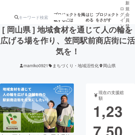
新
ロ
規
グ
会
プロジェクトを掲
はじ
プロジェクト
/
載するには
める
をさがす
イ
員
ン
登
[ 岡山県 ] 地域食材を通じて人の輪を
録
広げる場を作り、笠岡駅前商店街に活
気を！
人気のプロ
注目のリ
注目の新着プロ
募集終了が近いプ
もうすぐ公開
ジェクト
ターン
ジェクト
ロジェクト
されます
mamiko0921
まちづくり・地域活性化
岡山県
アート・写真
音楽
現在の支援総
テクノロジー・ガジェット
ゲーム・サ
額
1,23
映像・映画
書籍・雑誌
7,50
ビジネス・起業
チャレンジ