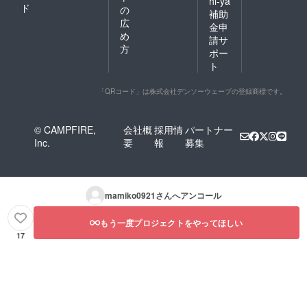
hi-ya
ド
の
補助
広
金申
め
請サ
方
ポー
ト
「QRコード」は株式会社デンソーウェーブの登録商標です。
© CAMPFIRE,
会社概
採用情
パートナー
Inc.
要
報
募集
mamiko0921
さんへアンコール
もう一度プロジェクトをやってほしい
17