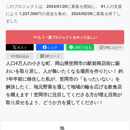
このプロジェクトは、
2024/01/20
に募集を開始し、
91
人の支援
により
1,237,500
円の資金を集め、
2024/02/29
に募集を終了し
ました
もう一度プロジェクトをやってほしい
ポスト
シェア
LINEで送る
URLコピー
埋め込み
QRコード
人口4万人の小さな町、岡山県笠岡市の駅前商店街に賑
わいを取り戻し、人が集いたくなる場所を作りたい！ 約
1年半前に移住した私が、笠岡市の「もったいない」を
解決したく、地元野菜を通して地域の輪を広げる飲食店
を構えます！笠岡市に注目してくださる方が増え活気が
取り戻せるよう、どうか力を貸してください！
地