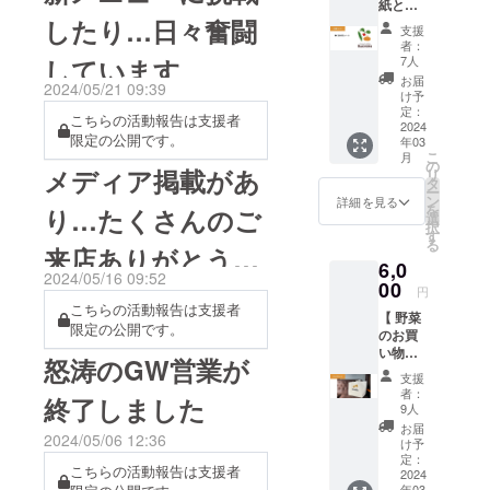
いただき楽しみながら営業
紙と活
したり…日々奮闘
動報告
を行うことができました！
支援
】 ●活
者：
動報告
そんなBooniesは来月１周
しています
7人
メール
お届
2024/05/21 09:39
年！ということで日頃の感
Boonie
け予
sを応援
定：
こちらの活動報告は支援者
謝を込めて、オープン日で
する
2024
限定の公開です。
年03
よ！の
ある 4月26日（土）に周年
こ
月
お気持
の
メディア掲載があ
リ
ちコー
イベントを開催いたしま
タ
ー
スで
ン
詳細を見る
を
り…たくさんのご
す。
す。活
選
択
動報告
す
______________________
る
はオー
来店ありがとうご
6,0
プン
______________________
2024/05/16 09:52
１ヶ月
00
ざいます！
円
後まで
_________________ [
こちらの活動報告は支援者
【 野菜
随時
限定の公開です。
Boonies 1th anniversary
のお買
メール
い物
にて配
怒涛のGW営業が
party ] 4/26 (土)
に！エ
信しま
支援
コバッ
す。
者：
10:00〜16:00 Booniesには
終了しました
グ 】 ●
9人
オリジ
欠かせない！3人がゲストと
お届
2024/05/06 12:36
ナルエ
け予
して登場してくれます＜焼
コバッ
定：
こちらの活動報告は支援者
グ ●お
2024
年03