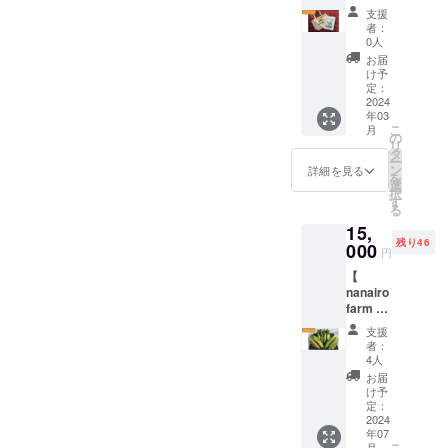
セット
コール
けお早
支援
】 ●オ
共に使
めにお
者：
リジナ
用可能
0人
召し上
ルエコ
です。
がりく
お届
バッグ
※1枚に
け予
ださ
●オリジ
つき700
定：
い。
ナルT
2024
円以下
年03
シャツ
のドリ
こ
月
●お礼の
ンクに
の
リ
お手紙
限りま
タ
ー
●ポスト
す ※有
ン
詳細を見る
を
カード
効期限
選
択
●活動報
は発行
す
る
告メー
から1年
15,
ル 1点1
間です
残り46
点手刷
000
円
りのシ
【
ルクス
nanairo
クリー
farm と
ンプリ
うもろ
ントの
支援
こし10
オリジ
者：
本 】
ナル
4人
●nanair
グッズ
お届
o farm
です。 [
け予
産とう
エコ
定：
もろこ
2024
バッグ ]
年07
し ●お
カ
こ
月