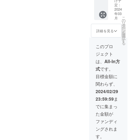
にて配
届け後3
け予
ださ
カード
信しま
定：
日以内
い。
3枚 ●活
2024
す。
産地：
年03
動報告
岡山県
こ
月
メール
の
笠岡市
リ
Boonie
タ
※日にち
ー
sを応援
ン
指定等
詳細を見る
を
する
選
はでき
択
よ！の
す
ません
る
お気持
ので、
このプロ
ちコー
予めご
ジェクト
スで
了承下
す。活
さい。
は、
All-In方
動報告
※ご到着
式
です。
はオー
後はで
プン
きるだ
目標金額に
１ヶ月
けお早
関わらず、
後まで
めにお
随時
召し上
2024/02/29
メール
がりく
23:59:59
ま
にて配
ださ
信しま
い。
でに集まっ
す。
た金額が
ファンディ
ングされま
す。