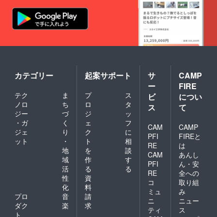
カテゴリー
起案サポート
サ
CAMP
ー
FIRE
テク
ま
プ
ス
ビ
につい
ノロ
ち
ロ
タ
ス
て
ジー
づ
ジ
ッ
・ガ
く
ェ
フ
CAM
CAMP
ジェ
り
ク
に
PFI
FIREと
ット
・
ト
相
RE
は
地
を
談
CAM
あんし
域
作
す
PFI
ん・安
活
る
る
RE
全への
性
資
コ
取り組
化
料
ミュ
み
プロ
音
請
ニ
ニュー
ダク
楽
求
ティ
ス
ト