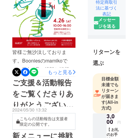
特定商取引
法に基づく
表記
メッセー
ジを送る
リターンを
皆様ご無沙汰しておりま
す。Booniesのmamikoで
選ぶ
す。昨年2月に挑戦し皆様の
もっと見る
お力をお借りし目標達成で
目標金額
ご支援＆活動報告
未達でも
きたクラウドファンディン
リターン
をご覧くださりあ
グを経て4月にオープンした
が届きま
す
(All-in
りがとうございま
Boonies。日々突き当たる苦
方式)
2024/05/30 13:32
難やトラブルなどもありま
した！
3,0
こちらの活動報告は支援者
したが地域の皆様を中心に
00
円
限定の公開です。
たくさんの方に足を運んで
【 お礼
新メニューに挑戦
のお手