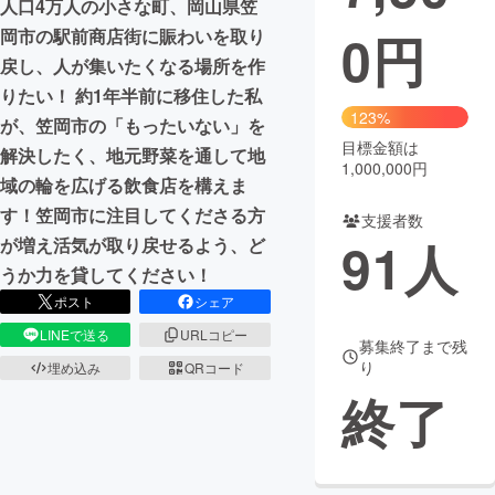
人口4万人の小さな町、岡山県笠
0
円
岡市の駅前商店街に賑わいを取り
まちづくり・地域活性化
戻し、人が集いたくなる場所を作
りたい！ 約1年半前に移住した私
CAMPFIRE for Social Good
CAMPFIRE Creation
123%
が、笠岡市の「もったいない」を
CAMPFIREふるさと納税
machi-ya
コミュニティ
目標金額は
解決したく、地元野菜を通して地
1,000,000円
域の輪を広げる飲食店を構えま
す！笠岡市に注目してくださる方
支援者数
91
人
が増え活気が取り戻せるよう、ど
うか力を貸してください！
ポスト
シェア
LINEで送る
URLコピー
募集終了まで残
り
埋め込み
QRコード
終了