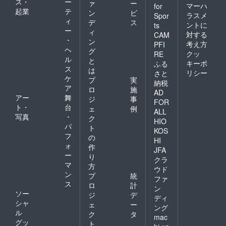
ス・
ー
ァ
ー
マーハ
for
起業
テ
ン
ビ
ラスメ
Spor
ィ
デ
ス
ントに
ts
ー
ィ
対する
CAM
・
ン
考え方
PFI
ヘ
グ
クッ
RE
ル
と
キーポ
ふる
ス
は
リシー
さと
ケ
プ
実
納税
ア
ロ
施
AD
アー
舞
ジ
事
FOR
ト・
台
ェ
例
ALL
写真
・
ク
HIO
パ
ト
KOS
フ
の
HI
ォ
作
JFA
ー
り
クラ
マ
方
ウド
ン
プ
統
ファ
ス
ロ
計
ン
ソー
ジ
デ
ディ
シャ
ェ
ー
ング
ル
ク
タ
mac
グッ
ト