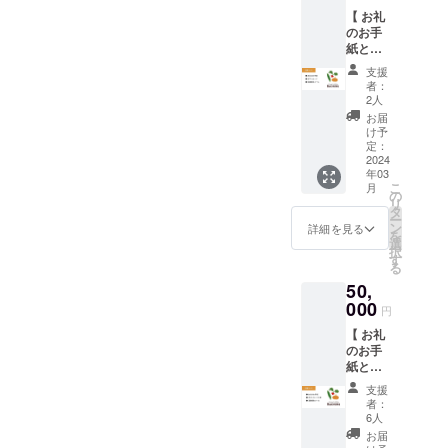
farmの
イズ：
スク
【 お礼
看板商
約
リーン
のお手
品、甘
400g(１
特有の
紙と活
味たっ
本) 保存
スレや
動報告
ぷりの
方法：
カスレ
支援
】 ●お
とうも
冷蔵 消
がある
者：
礼のお
ろこし
費期
2人
可能性
手紙 ●
です。
限：お
がござ
お届
ポスト
品種は
届け後3
け予
いま
カード
「恵味
定：
日以内
す。
●活動報
2024
ゴール
産地：
年03
告メー
ド」 発
岡山県
こ
月
ル
送は7月
の
笠岡市
リ
Boonie
に順次
タ
※日にち
ー
sを応援
発送と
ン
指定等
詳細を見る
を
する
なりま
選
はでき
択
よ！の
す。 名
す
ません
る
お気持
称：恵
ので、
50,
ちコー
味ゴー
予めご
スで
000
ルド サ
了承下
円
す。活
イズ：
さい。
【 お礼
動報告
約
※ご到着
のお手
はオー
400g(１
後はで
紙と活
プン
本) 保存
きるだ
動報告
１ヶ月
方法：
けお早
支援
】 ●お
後まで
冷蔵 消
めにお
者：
礼のお
随時
費期
6人
召し上
手紙 ●
メール
限：お
がりく
お届
ポスト