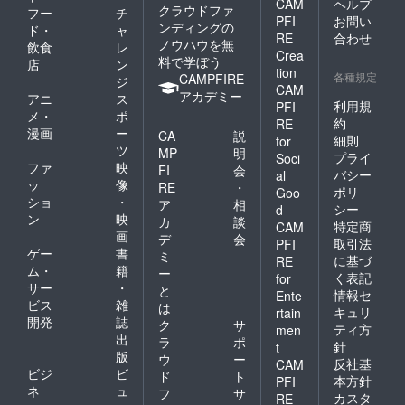
CAM
ヘルプ
クラウドファ
フー
チ
PFI
お問い
ンディングの
ド・
ャ
RE
合わせ
ノウハウを無
飲食
レ
Crea
料で学ぼう
店
ン
tion
各種規定
CAMPFIRE
ジ
CAM
アカデミー
アニ
ス
利用規
PFI
メ・
ポ
約
RE
漫画
ー
CA
説
細則
for
ツ
MP
明
プライ
Soci
ファ
映
FI
会
バシー
al
ッ
像
RE
・
ポリ
Goo
ショ
・
ア
相
シー
d
ン
映
カ
談
特定商
CAM
画
デ
会
取引法
PFI
ゲー
書
ミ
に基づ
RE
ム・
籍
ー
く表記
for
サー
・
と
情報セ
Ente
ビス
雑
は
キュリ
rtain
開発
誌
ク
サ
ティ方
men
出
ラ
ポ
針
t
版
ウ
ー
反社基
CAM
ビジ
ビ
ド
ト
本方針
PFI
ネ
ュ
フ
サ
カスタ
RE