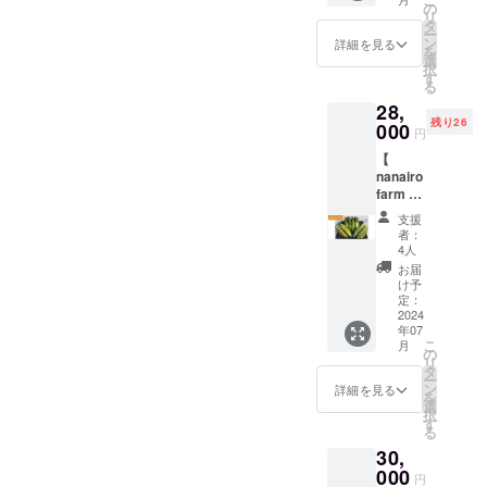
礼のお
ラー、
の
リ
手紙 ●
柄はラ
タ
ー
ポスト
ンダム
ン
詳細を見る
を
カード
になり
選
択
●活動報
ますの
す
る
告メー
でご了
28,
ル
承くだ
残り26
nanairo
000
さい。 [
円
farmの
Tシャツ
【
看板商
] カ
nanairo
品、甘
ラー、
farm と
味たっ
柄はラ
うもろ
ぷりの
ンダム
支援
こし20
とうも
になり
者：
本 】
ろこし
ますの
4人
●nanair
です。
でご了
お届
o farm
品種は
承くだ
け予
産とう
「恵味
定：
さい。
もろこ
2024
ゴール
※カ
年07
し ●お
ド」 発
ラー、
こ
月
礼のお
送は7月
の
柄はラ
リ
手紙 ●
に順次
タ
ンダム
ー
ポスト
発送と
ン
になり
詳細を見る
を
カード
なりま
選
ますの
択
●活動報
す。 名
す
でご了
る
告メー
称：恵
承くだ
30,
ル
味ゴー
さい。
nanairo
000
ルド サ
※シルク
円