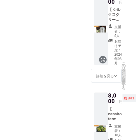
醸造家井関さんが注いでく
換券で
00
特有の
円
す。ア
スレや
れますよ〜
【 シル
ルコー
カスレ
クスク
ル、ノ
がある
______________________
リーン
ンアル
可能性
プリン
コール
______________________
がござ
支援
トTシャ
共に使
いま
者：
_________________と、当
ツ 】 ●
用可能
す。
5人
オリジ
です。
[ サイズ
お届
日は美味しいお食事とお酒
ナルT
※1枚に
] タテ
け予
シャツ
つき700
定：
32.5cm
で皆様をお迎えいたしま
●お礼の
2024
円以下
xヨコ
年03
お手紙
のドリ
す！１周年にかけて、サイ
(上部
こ
月
●ポスト
ンクに
の
46cmx
リ
コロの１の目が出たら当た
カード
限りま
タ
底部
ー
●活動報
す ※有
ン
31cm)x
詳細を見る
を
りがもらえる「チンチロ」
告メー
効期限
選
マチ
択
ル 1点1
は発行
す
14cm
もご用意しますのでぜひ終
る
点手刷
から1年
ポケッ
8,0
りのシ
間です
日楽しんでいただければと
トなし
残り82
ルクス
00
重
円
思いますまた、ゲスト様の
クリー
量:160g
【
ンプリ
ショル
ご都合もあり、終了時間は
nanairo
ントのT
ダー全
farm と
シャツ
長:47c
16時にさせていただいてい
うもろ
です。
m
支援
こし5本
カ
ますが、その後も打ち上げ
者：
】
ラー、
18人
●nanair
柄はラ