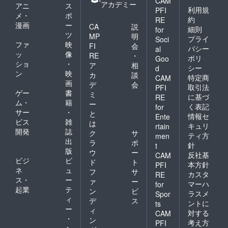
CAM
ドト
『夢覚
アカデミー
アニ
ス
ラック
利用規
PFI
め（ユ
メ・
ポ
andエン
ザ
約
RE
漫画
ー
ディン
CA
説
メ）』
細則
for
グテー
ツ
の初上
MP
明
プライ
Soci
マ送付
映会の
ファ
映
FI
会
バシー
al
（MP3
様子で
ッ
像
RE
・
ポリ
デー
Goo
す。
ショ
・
ア
相
タ） ・
シー
d
ン
映
初号試
カ
談
特定商
CAM
写（初
画
デ
会
取引法
PFI
上映
ゲー
書
ミ
に基づ
RE
会）リ
ム・
籍
ー
く表記
for
ハーサ
サー
・
と
ルから
情報セ
Ente
ビス
雑
は
ご招待
キュリ
rtain
開発
誌
and初号
ク
サ
ティ方
men
試写の
出
ラ
ポ
針
t
様子を
版
ウ
ー
反社基
CAM
動画
ビジ
ビ
ド
ト
（MP4
本方針
PFI
ネ
ュ
フ
サ
デー
カスタ
RE
ス・
ー
タ）で
ァ
ー
マーハ
for
送付 ※
起業
テ
ン
ビ
ラスメ
Spor
試写会
ィ
デ
ス
ントに
ts
の会場
ー
ィ
対する
によっ
CAM
・
ン
ては別
考え方
PFI