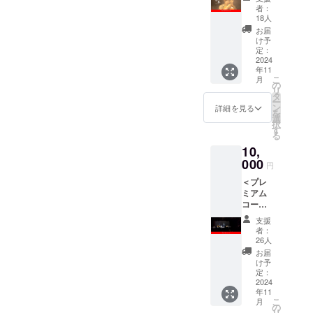
作品
作品本
関わったメンバーの、これ
す。
者：
データ
編に加
18人
からの活動も見守ってくだ
送付
えて、
お届
（MP4
初上映
け予
さると幸いです。長文にな
デー
となっ
定：
タ） ・
2024
たライ
りましたが、本作品に関
年11
エンド
ブイベ
こ
月
クレ
ント
わってくださった皆さま、
の
リ
ジット
「夢映
タ
ー
本当にありがとうございま
記名
つ」の
ン
詳細を見る
を
（備考
映像、
選
した。『零私 Reiwa』製
択
欄にご
予告編
す
る
希望の
など映
作・監督原田 涼※もしリ
10,
お名前
像特典
をご記
000
もたく
ターンのことなどでご質問
円
入くだ
さん
＜プレ
などございましたら、引き
さい）
入って
ミアム
※記載を
いま
続きメールアドレスやクラ
コース
ご希望
す。 ラ
＞ ・作
でない
イブイ
支援
ファンのメッセージ投稿よ
品デー
方は不
ベント
者：
タ送付
要とご
には
26人
りご連絡ださい。
（MP4
記入く
『零私
お届
デー
ださ
Reiwa
け予
タ） ・
い。 ※
定：
』出演
エンド
2024
公序良
の”はら
年11
クレ
俗に反
あや
こ
月
ジット
するも
の
の"さん
リ