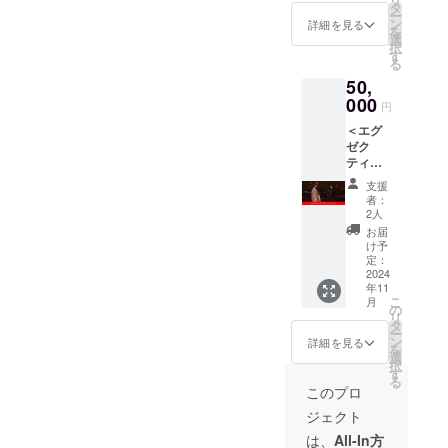
記名
の、機
タ
と音楽
ー
（備考
種依存
ン
の”Sho
詳細を見る
を
欄にご
文字は
選
ki”さん
択
希望の
掲載で
す
も共演
る
お名前
きませ
してい
50,
をご記
ん。 ・
ます。
入くだ
000
台本送
まだ見
円
さい）
付 ・限
ていな
＜エグ
※記載を
定ビ
い方は
ゼク
ご希望
ジュア
要
ティブ
でない
ル写真
チェッ
プロ
方は不
スマホ
クで
支援
デュー
要とご
壁紙
す！！
者：
サー
記入く
データ
2人
STORY
コース
ださ
送付 ※
家族を
お届
＞ ・エ
い。 ※
画面ア
け予
過去に
ンドク
公序良
定：
スペク
亡く
レジッ
2024
俗に反
ト比は
し、⺟
年11
トをエ
するも
「9
ひとり
こ
月
グゼク
の、機
の
:19.5（
の⼿で
リ
ティブ
種依存
タ
1080 x
育てら
ー
プロ
文字は
ン
2340）
詳細を見る
れてき
を
デュー
掲載で
選
」を基
た少⼥
択
サーで
きませ
す
準に作
が、“夢
る
記名
ん。 ・
成いた
このプロ
と現
（備考
台本送
しま
実”、“
ジェクト
欄にご
付 ・お
す。 ・
家族の
希望の
礼動画
ビジュ
は、
All-In方
環境”と