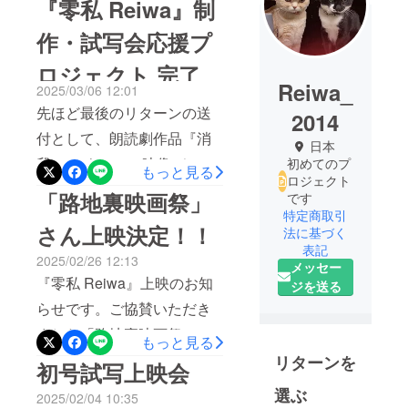
『零私 Reiwa』制
作・試写会応援プ
ロジェクト 完了
Reiwa_
2025/03/06 12:01
先ほど最後のリターンの送
2014
付として、朗読劇作品『消
日本
我 ショウワ』の映像データ
初めてのプ
もっと見る
ロジェクト
（クラファンリターンver.）
「路地裏映画祭」
です
をお送りしました。以上を
特定商取引
さん上映決定！！
法に基づく
持ちまして、今回のプロ
表記
2025/02/26 12:13
ジェクトの全てのリターン
メッセー
『零私 Reiwa』上映のお知
ジを送る
の送付が完了しました。1年
らせです。ご協賛いただき
に渡り一緒に作品をつくっ
ました「路地裏映画祭」で
もっと見る
てくださり、誠にありがと
の上映が決まりました！！
リターンを
初号試写上映会
うございました。改めまし
日にちは直近になってしま
て、支援者の皆さま、そし
選ぶ
2025/02/04 10:35