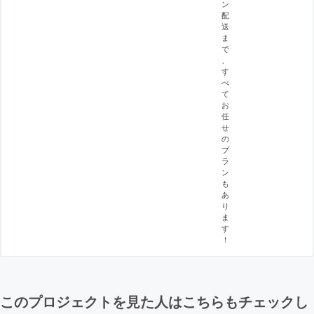
ン
配
送
ま
で
、
す
べ
て
お
任
せ
の
プ
ラ
ン
も
あ
り
ま
す
！
このプロジェクトを見た人はこちらもチェックし