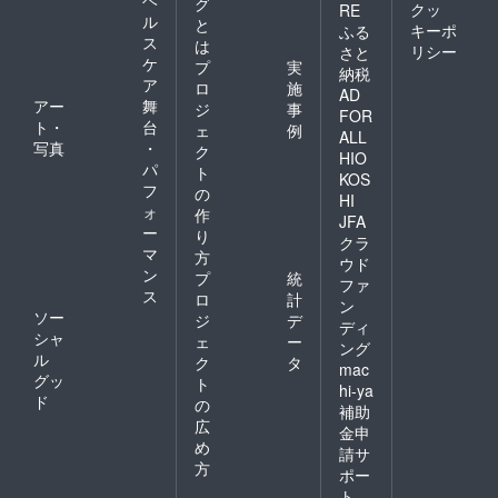
ヘ
途ドリ
グ
クッ
RE
ンク代
ル
と
キーポ
ふる
等をい
ス
は
リシー
さと
ただく
ケ
プ
実
納税
場合が
ア
ロ
施
ござい
AD
アー
舞
ジ
事
ます。
FOR
ト・
台
※この動
ェ
例
ALL
画はお
写真
・
ク
HIO
届けが
パ
ト
KOS
他のリ
フ
の
ターン
HI
ォ
作
より遅
JFA
ー
くなる
り
クラ
場合が
マ
方
ウド
ござい
ン
プ
統
ファ
ます。
ス
ロ
計
・限定
ン
ソー
ジ
デ
ビジュ
ディ
シャ
アル写
ェ
ー
ング
真 スマ
ル
ク
タ
mac
ホ壁紙
グッ
ト
hi-ya
データ
ド
の
補助
送付 ※
広
画面ア
金申
め
スペク
請サ
ト比は
方
ポー
「9
ト