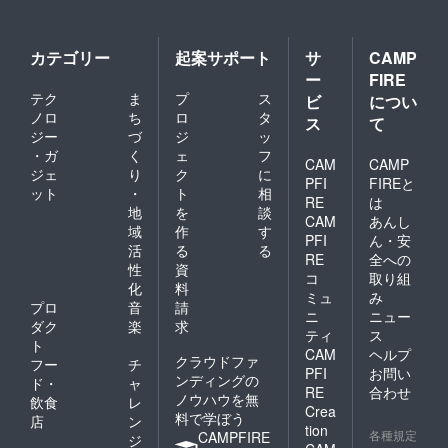
ます。
ます。
・作品
・限定
データ
ビジュ
送付
アル写
カテゴリー
起案サポート
サ
CAMP
（MP4
真 スマ
ー
FIRE
デー
ホ壁紙
テク
ま
プ
ス
タ） ・
ビ
につい
データ
仮編集
送付 ※
ノロ
ち
ロ
タ
ス
て
データ
画面ア
ジー
づ
ジ
ッ
送付
スペク
・ガ
く
ェ
フ
（MP4
CAM
CAMP
ト比は
ジェ
り
ク
に
デー
「9
PFI
FIREと
ット
・
ト
相
タ） ・
:19.5（
RE
は
台本送
地
を
談
1080 x
CAM
あんし
付（企
2340）
域
作
す
PFI
ん・安
画稿、
」を基
活
る
る
準備
RE
全への
準に作
性
資
稿、決
成いた
コ
取り組
化
料
定稿の3
しま
ミュ
み
稿をお
プロ
音
請
す。 ・
ニ
ニュー
届け）
ビジュ
ダク
楽
求
ティ
ス
・お礼
アルイ
ト
CAM
ヘルプ
動画送
メージ
クラウドファ
フー
チ
付
クリア
PFI
お問い
ンディングの
ド・
ャ
（MP4
ファイ
RE
合わせ
ノウハウを無
飲食
レ
デー
ル送付
Crea
料で学ぼう
タ） ・
※写真は
店
ン
tion
サウン
各種規定
前作
CAMPFIRE
ジ