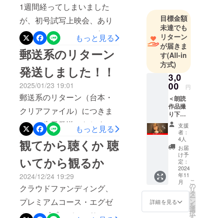
い恐縮ですが3/8（土）埼玉
て試写会にいらしてくだ
1週間経ってしまいました
県の路地裏ガレージマー
目標金額
さった方々、ご協賛いただ
が、初号試写上映会、あり
未達でも
ケット2階にて行われます。
いた皆さまへ御礼申し上げ
がとうございました。無
リターン
もっと見る
詳しくは下記詳細をご覧く
ます。今後、映画祭や上映
が届きま
事、なんとかここまで駆け
郵送系のリターン
ださい。＝＝＝＝＝＝＝＝
す
(All-in
会での上映を目指して引き
抜けることができました。
方式)
発送しました！！
＝＝＝＝＝＝＝＝＝＝＝＝
続き作品は動いてまいりま
改めて、平日にもか関わら
3,0
【場所】路地裏ガレージ
00
2025/01/23 19:01
すが、ひとまず大きな区切
ずいらっしゃってくださっ
円
マーケット2階埼玉県さいた
郵送系のリターン（台本・
＜朗読
りとしてここまで来ること
た皆様と、応援してくだ
作品撮
ま市中央区鈴谷7-7-
クリアファイル）につきま
ができました。どの作品
り下ろ
さった皆様、ありがとうご
しコー
3https://www.rojiuragarage-
して、先日発送いたしまし
支援
も、一本々々、想像以上に
もっと見る
ざいました。やはり映画館
ス＞ ・
者：
market.com/(駐車場が無いた
た！！リターンでお送りし
朗読作
4人
精神と人生をすり減らすよ
観てから聴くか 聴
のスクリーンと音響で最後
品撮り
お届
めコインパーキング、もし
ました物品には万全を期し
下ろし
うな思いでつくっておりま
け予
の試写ができて、私として
いてから観るか
動画送
定：
くは公共交通機関をご利用
ておりますが、万が一不備
すが、今回の『零私
付
2024
も、とても貴重な経験にな
年11
2024/12/24 19:29
（MP4
ください)【参加費(一日通し
などございましたら、ご連
Reiwa』は皆さんへ作品を
こ
月
りました。プレミアムコー
デー
の
クラウドファンディング、
リ
券)】一般 1,500円
絡いただければと存じま
タ） ・
タ
届けるという大きな使命
スの皆様へは、試写会のミ
ー
朗読撮
プレミアムコース・エグゼ
ン
詳細を見る
学生 1,000円高校生
を
す。上映会へお越し下る方
り下ろ
が、この1年間何があっても
選
ニトークの様子をお届けし
択
クティブプロデューサー
し作品
す