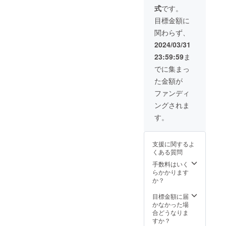
お名前
送付
アルイ
の間で
式
です。
をご記
（MP4
メージ
もがき
入くだ
デー
クリア
目標金額に
なが
さい）
タ） ・
ファイ
ら、成
関わらず、
※記載を
サウン
ル送付
長して
ご希望
ドト
2024/03/31
いく姿
でない
ラック
を描
23:59:59
ま
方は不
andエン
く。 近
要とご
ディン
でに集まっ
年再開
記入く
グテー
発を続
た金額が
ださ
マ送付
ける名
い。 ※
（MP3
ファンディ
古屋で
公序良
デー
撮影を
ングされま
俗に反
タ） ・
⾏い、
するも
初号試
す。
古い街
の、機
写（初
並みと
種依存
上映
変わっ
文字は
会）ご
ていく
支援に関するよ
掲載で
招待and
街並
くある質問
きませ
初号試
み、新
ん。 ※
写の様
手数料はいく
しく⽣
ご希望
子を動
らかかります
まれ変
でない
画
か？
わった
方は
（MP4
街を映
「プレ
データ)
目標金額に届
像に捉
ミアム
で送付
かなかった場
えなが
コー
※試写会
合どうなりま
ら、主
ス」や
の会場
すか？
⼈公の