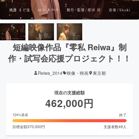
短編映像作品『零私 Reiwa』制
作・試写会応援プロジェクト！！
Reiwa_2014
映像・映画
東京都
現在の支援総額
462,000
円
終了
124
%達成
目標金額
370,000
円
支援者数
49
人