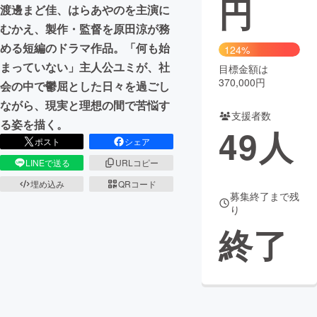
円
渡邊まど佳、はらあやのを主演に
まちづくり・地域活性化
むかえ、製作・監督を原田涼が務
める短編のドラマ作品。「何も始
124%
まっていない」主人公ユミが、社
目標金額は
CAMPFIRE for Social Good
CAMPFIRE Creation
370,000円
会の中で鬱屈とした日々を過ごし
CAMPFIREふるさと納税
machi-ya
コミュニティ
ながら、現実と理想の間で苦悩す
支援者数
る姿を描く。
49
人
ポスト
シェア
LINEで送る
URLコピー
埋め込み
QRコード
募集終了まで残
り
終了