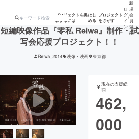
新
ロ
規
グ
会
プロジェクトを掲
はじ
プロジェクト
/
載するには
める
をさがす
イ
員
ン
登
短編映像作品『零私 Reiwa』制作・試
録
写会応援プロジェクト！！
人気のプロ
注目のリ
注目の新着プロ
募集終了が近いプ
もうすぐ公開
Reiwa_2014
映像・映画
東京都
ジェクト
ターン
ジェクト
ロジェクト
されます
アート・写真
音楽
現在の支援総
額
462,
テクノロジー・ガジェット
ゲーム・サ
000
映像・映画
書籍・雑誌
ビジネス・起業
チャレンジ