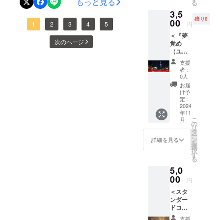
以下 無料(当日、受付支
もっと見る
へは、上映会の受付でお渡
る
自分を生かしてくれたと
の限定
ますので、しばしお待ちく
コースでご支援いただきま
3,5
ビジュ
払い)【申し込み方法】
し致します。長らくお待た
思っています。いまは、ス
ださい。また『消我 ショウ
残り8
アル写
00
した皆さまへ、Shokiさんに
1
2
3
4
5
円
Googleフォームにてお申し
せしてしまいすみませんで
真 スマ
マホ1台で撮影も編集もでき
ワ』のリターンも朗読劇
＜『夢
ホ壁紙
作曲していただきました劇
込みください
次のページ
した。引き続き宜しくお願
覚め
データ
る、ひとりで何でもできて
コースの皆様へ改めてお送
（ユザ
伴とはらあやのさん作詞作
送付 ※
https://forms.gle/iAkSdMvrnE
い致します！！
メ）』
しまう時代ですが、一緒に
画面ア
りいたします。クラファン
支援
曲の主題歌の音源データを
DVD
スペク
5L8Kvv6【お問合せ先】
者：
つくってくれる出演者やス
などで支援してくださった
セール
ト比は
0人
お送りしました。もし届い
daygamegamesting@gmail.
コース
「9
お届
タッフがいて、支援者の皆
皆様のおかげで、ここまで
＞ 監督
:19.5（
け予
てないよって方いらっしゃ
com主催︰北浦宏幸＝＝＝
原田涼
1080 x
定：
さまがいて、観客の皆さま
辿り着けました。本当にあ
の短編
2024
いましたら、ご連絡くださ
2340）
＝＝＝＝＝＝＝＝＝＝＝＝
年11
映画
がいる、最後は自分以外
」を基
りがとうございました。製
こ
月
いませ。
『夢覚
準に作
の
＝＝＝＝＝そして『消我
リ
の"ひと"へと繋がっていくの
作・監督原田 涼
め（ユ
成いた
タ
ー
ショウワ』（リターンver.）
ザ
しま
ン
詳細を見る
が"映画"だと思っています。
を
メ）』
す。 ※
選
択
も現在仕上げ中でございま
のDVD
写真は
す
映画以外の表現も同じかと
る
を限定8
渡邊ま
す。ぜひ、楽しみにしてい
5,0
名様へ
思います。そのような思い
ど佳さ
向けて
00
ん出演
てください！！
円
を、今後も繋げていけるよ
特別価
作品”ア
＜スタ
格でお
フレコ
うに活動を続けていけたら
ンダー
届けし
上映
ドコー
ま
会”の様
と思っています。本作品に
ス＞ ・
す！！
子で
支援