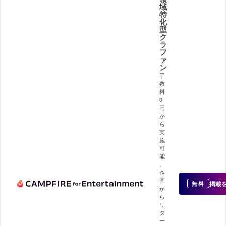
域
特
化
型
ク
ラ
フ
ァ
ン
手
数
料
0
円
か
ら
実
施
可
能
。
企
画
掲載
無料
か
ら
リ
タ
ー