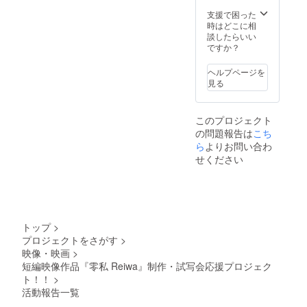
「スタ
によっ
気持ち
ンダー
ては別
支援で困った
の“変
ドコー
途ドリ
時はどこに相
化”や“
ス」の
ンク代
談したらいい
成⻑”と
方と一
等をい
ですか？
重ねて
緒に記
ただく
描い
載する
場合が
た。 出
ヘルプページを
ことも
ござい
演/畑茉
見る
可能で
ます。
穂・水
す。そ
※この動
野瑠
の場合
画はお
璃・お
このプロジェクト
は備考
届けが
おみち
の問題報告は
こち
欄にそ
他のリ
とせ
の旨ご
ら
よりお問い合わ
ターン
他 製
記入い
より遅
せください
作・監
ただけ
くなる
督/原田
ますと
場合が
涼 音楽/
幸いで
ござい
堤春乃
す。 ※
ます。
主題歌/
会場は
※会場は
あめ
都内近
都内近
ミー 映
トップ
>
郊を予
郊を予
像特典
プロジェクトをさがす
>
定して
定して
夢覚め
映像・映画
>
おりま
おりま
（ユザ
す。 ※
短編映像作品『零私 Reiwa』制作・試写会応援プロジェク
す。 ※
メ）の
移動交
移動交
ト！！
>
予告編
通費、
通費、
に加
活動報告一覧
宿泊費
宿泊費
え、初