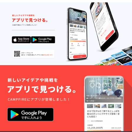
は支援
は支援
上映と
者様の
者様の
なった
ご負担
ご負担
ライブ
になり
になり
イベン
ます。
ます。
ト「夢
※日程は
※日程は
映つ」
12月の
12月の
も収
土日な
土日な
録。 ※
どを検
どを検
初回販
討して
討して
売時の
おりま
おりま
サウン
すが、
すが、
ドト
制作の
制作の
ラッ
進行や
進行や
ク・主
完成時
完成時
題歌CD
期に
期に
は付き
よって
よって
ませ
前後す
前後す
ん。 ※
る場合
る場合
アー
がござ
がござ
ティス
いま
いま
トのサ
す。
す。
インな
開催日
開催日
ども付
程が決
程が決
きませ
まり次
まり次
ん。
第、改
第、改
めてご
めてご
連絡し
連絡し