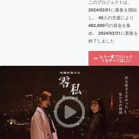
このプロジェクトは、
2024/02/01
に募集を開始
し、
49
人の支援により
462,000
円の資金を集
め、
2024/03/31
に募集を
終了しました
もう一度プロジェク
トをやってほしい