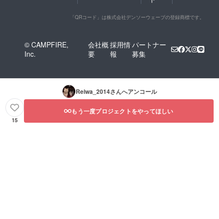
:19.5（
1080 x
2340）
「QRコード」は株式会社デンソーウェーブの登録商標です。
」を基
準に作
成いた
© CAMPFIRE,
会社概
採用情
パートナー
しま
Inc.
要
報
募集
す。 ・
ビジュ
アルイ
メージ
クリア
Reiwa_2014
さんへアンコール
ファイ
ル送付
・朗読
もう一度プロジェクトをやってほしい
作品撮
15
り下ろ
し 動画
送付
（MP4
デー
タ） ・
限定朗
読撮り
下ろし
作品の
ビジュ
アル写