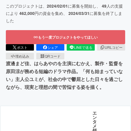
このプロジェクトは、
2024/02/01
に募集を開始し、
49
人の支援
により
462,000
円の資金を集め、
2024/03/31
に募集を終了しま
した
もう一度プロジェクトをやってほしい
ポスト
シェア
LINEで送る
URLコピー
埋め込み
QRコード
渡邊まど佳、はらあやのを主演にむかえ、製作・監督を
原田涼が務める短編のドラマ作品。「何も始まっていな
い」主人公ユミが、社会の中で鬱屈とした日々を過ごし
ながら、現実と理想の間で苦悩する姿を描く。
エ
ン
タ
メ
領