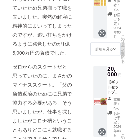
支援
券
画像は
盗難・
者：
ていたため兄弟揃って職を
20,000
出来上
紛失等
7人
円分
がりイ
の場
お届
失いました。突然の解雇に
を、
メージ
合、当
け予
15,000
です。
定：
社はそ
精神的にまいってしまった
円でご
2024
味付け
の責を
年03
購入い
や盛り
のですが、追い打ちをかけ
負いま
こ
月
ただけ
付けは
の
せん。
リ
るように発覚したのが1億
ます
アレン
タ
※有効期
ー
（25%
ジして
ン
限（1
詳細を見る
を
5,000万円の負債でした。
OFF）
お楽し
選
年）
択
※LaLa
み下さ
す
2024/3/
る
Primo
い。 ※
1〜
ゼロからのスタートだと
20,
フクギ
冷凍便
2025/2/
店でご
000
にて郵
28まで※
思っていたのに、まさかの
円
利用い
送での
郵送で
【ギフ
ただけ
お届け
マイナススタート。「父の
のお届
トセッ
ます。
となり
けとな
トプラ
※テイク
負債返済のためにに兄弟で
ます。
りま
ン】 自
アウト
※原材料
す。
支援
協力する必要がある」そう
家製和
でもご
及び添
者：
牛ハン
利用い
加物等
5人
思いましたが、仕事を探し
バーグ
ただけ
の食品
お届
15食分
ます。
表示は
け予
ましたがコロナ禍というこ
をお届
※1回あ
定：
お届け
けいた
2024
たりの
商品の
ともありどこにも就職する
年03
しま
ご利用
ラベル
こ
月
す。 お
枚数に
の
ことはできませんでした。
に表記