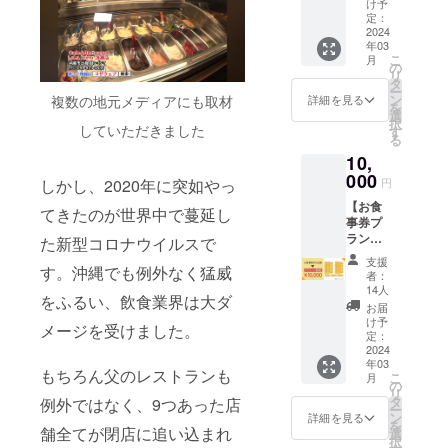
出来上
届けの
け予
分）を
がりイ
定：
リター
お届け
2024
メージ
ンに貼
年03
いたし
です。
付され
こ
月
ます。
盛り付
の
たラベ
リ
※お届け
けはア
タ
ルや注
ー
するの
レンジ
ン
意書き
複数の地元メディアにも取材
詳細を見る
を
はキー
してお
選
をご確
択
マカ
していただきました
楽しみ
す
認くだ
る
レーの
下さ
さい。
10,
みとな
い。 ※
り、画
000
原材料
円
しかし、2020年に突如やっ
像は出
及び添
【お食
来上が
加物等
てきたのが世界中で蔓延し
事券プ
りイ
の食品
ラン】
メージ
た新型コロナウイルスで
表示は
お食事
です。
お届け
支援
券
す。沖縄でも例外なく猛威
盛り付
商品の
者：
13,000
けはア
ラベル
14人
をふるい、飲食業界は大ダ
円分
レンジ
に表記
お届
を、
してお
されま
け予
メージを受けました。
10,000
楽しみ
定：
す。 商
円でご
2024
下さ
品開封
年03
購入い
い。 ※
前には
もちろん父のレストランも
こ
月
ただけ
原材料
の
必ずお
リ
ます
及び添
タ
届けの
例外ではなく、9つあった店
ー
（23%
加物等
ン
リター
詳細を見る
を
OFF）
舗全てが閉店に追い込まれ
の食品
選
ンに貼
択
※LaLa
表示は