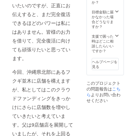
を召し
か？
いたいのですが、正直にお
上がっ
てくだ
目標金額に届
伝えすると、まだ完全復活
さい。
かなかった場
店内の
合どうなりま
できるほどのパワーは私に
装飾な
すか？
ども可
はありません。皆様のお力
能な限
支援で困った
を借りて、完全復活に向け
り対応
時はどこに相
いたし
談したらいい
ても頑張りたいと思ってい
ますの
ですか？
でお気
ます。
軽にご
ヘルプページを
相談く
見る
ださ
今回、沖縄県北部にあるフ
い。 ※
最大人
クギ並木に店舗を構えます
このプロジェクト
数50名
の問題報告は
こち
が、私としてはこのクラウ
※貸し切
りは1日
ら
よりお問い合わ
ドファンディングをきっか
の営業
せください
時間内
けにさらに店舗数を増やし
であれ
ば終日
ていきたいと考えていま
貸切可
す。父は9店舗店を展開して
いましたが、それを上回る