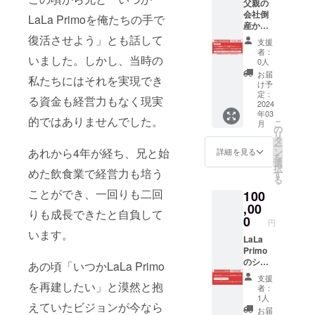
父親の
トをお
の食品
のお届
会社倒
届けし
表示は
LaLa Primoを俺たちの手で
けとな
産か
ます。
お届け
りま
ら、T-
※ご利用
復活させよう」とも話して
商品の
す。
支援
ReIveを
可能店
ラベル
者：
いました。しかし、当時の
起業し
舗 -
に表記
0人
ホテル
LaLa
されま
お届
私たちにはそれを実現でき
内レス
Primo
す。 商
け予
トラン
Seasid
定：
品開封
る資金も経営力もなく現実
事業の
2024
e Glill in
前には
年03
開始/展
Fukugi
必ずお
的ではありませんでした。
こ
月
開、グ
-
の
届けの
リ
ループ
Ocean
タ
リター
ー
起業の
View
ン
あれから4年が経ち、兄と始
ンに貼
詳細を見る
を
設立や
Dining
選
付され
択
プリモ
めた飲食業で経営力も培う
TEENU
す
たラベ
る
開業に
ロワ
ルや注
ことができ、一回りも二回
100
至るま
ジール
意書き
でのス
,00
テラス
をご確
りも成長できたと自負して
トー
アンド
0
認くだ
円
リーを
ヴィラ
さい。
います。
お話し
LaLa
ズ古宇
する機
Primo
利 -
会を提
のシェ
Blue
あの頃「いつかLaLa Primo
供いた
フと一
Port
支援
しま
緒に商
を再建したい」と漠然と抱
CAFE
者：
す。 会
品開発
アンド
1人
えていたビジョンが今なら
社運営
を行う
ルーム
お届