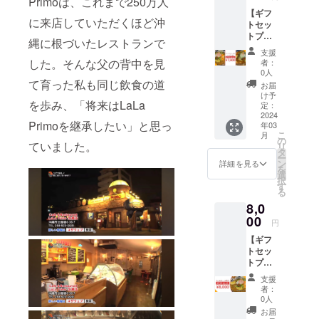
Primoは、これまで250万人
みとな
加物等
さい。
【ギフ
り、画
の食品
に来店していただくほど沖
トセッ
像は出
表示は
トプラ
来上が
お届け
縄に根づいたレストランで
ン】 バ
りイ
商品の
支援
ターチ
メージ
ラベル
した。そんな父の背中を見
者：
キンカ
です。
に表記
0人
レー・
盛り付
て育った私も同じ飲食の道
されま
お届
キーマ
けはア
す。 商
け予
を歩み、「将来はLaLa
カレー
レンジ
定：
品開封
（各
2024
してお
前には
Primoを継承したい」と思っ
年03
200g×5
楽しみ
必ずお
こ
月
食分）
下さ
の
届けの
ていました。
リ
をお届
い。 ※
タ
リター
ー
けいた
原材料
ン
ンに貼
詳細を見る
を
しま
及び添
選
付され
択
す。 ※
加物等
す
たラベ
る
お届け
の食品
ルや注
8,0
するの
表示は
意書き
はバ
00
お届け
をご確
円
ターチ
商品の
認くだ
【ギフ
キンカ
ラベル
さい。
トセッ
レー/
に表記
トプラ
キーマ
されま
ン】
カレー
す。 商
支援
キーマ
のみと
品開封
者：
カレー
なり、
前には
0人
（200g
画像は
必ずお
お届
×10食