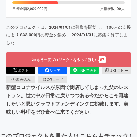
目標金額
2,000,000
円
支援者数
100
人
このプロジェクトは、
2024/01/01
に募集を開始し、
100
人の支援
により
833,000
円の資金を集め、
2024/01/31
に募集を終了しま
した
もう一度プロジェクトをやってほしい
87
ポスト
シェア
LINEで送る
URLコピー
埋め込み
QRコード
新型コロナウイルスが原因で閉店してしまった父のレス
トラン。世の中が日常に戻りつつある今だからこそ再建
したいと思いクラウドファンディングに挑戦します。美
味しい料理をぜひ食べに来てください。
このプロジェクトを見た人はこちらもチェックし