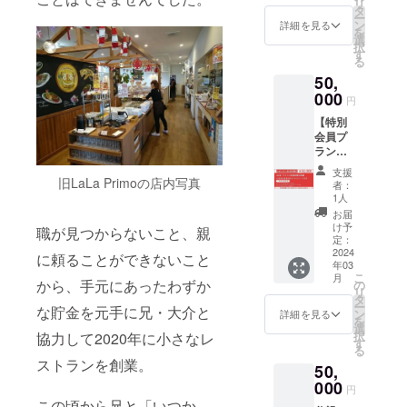
リ
届けす
制限は
タ
されま
ー
るのは
ござい
ン
す。 商
詳細を見る
を
ハン
ません
選
品開封
択
バーグ
が、お
す
前には
る
のみと
釣りの
必ずお
50,
なり、
お渡
届けの
画像は
000
し、現
リター
円
出来上
金との
ンに貼
【特別
がりイ
交換は
付され
会員プ
メージ
できま
たラベ
ラン】
です。
せん。
ルや注
店頭、
味付け
※本券を
意書き
支援
店舗HP
や盛り
旧LaLa Primoの店内写真
盗難・
をご確
者：
に支援
付けは
紛失等
1人
認くだ
者様
アレン
の場
さい。
お届
（個人
ジして
合、当
け予
職が見つからないこと、親
法人問
お楽し
定：
社はそ
わず）
2024
み下さ
の責を
に頼ることができないこと
年03
のお名
い。 ※
負いま
こ
月
前を掲
冷凍便
から、手元にあったわずか
の
せん。
リ
載いた
にて郵
タ
※有効期
ー
な貯金を元手に兄・大介と
しま
送での
ン
限（1
詳細を見る
を
す。 さ
お届け
選
年）
択
協力して2020年に小さなレ
らにお
となり
す
2024/3/
る
食事が
ます。
1〜
ストランを創業。
50,
20％OF
※原材料
2025/2/
Fになる
000
及び添
28まで※
円
チケッ
加物等
郵送で
この頃から兄と「いつか