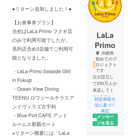
●リターン追加しました！●
【お食事券プラン】
当初はLaLa Primo フクギ店
LaLa
のみで利用可能でしたが、
Primo
系列店含め3店舗でご利用可
沖縄県
能となりました。
初めてのプ
ロジェクト
です
・LaLa Primo Seaside Glill
父が設立し
in Fukugi
て250万人が
・Ocean View Dining
来店してく
れたLaLa
TEENU ロワジールテラスア
特定商取引
Primoを再建
法に基づく
ンドヴィラズ古宇利
させるため
表記
・Blue Port CAFE アンド
メッセー
に動いてい
ジを送る
る、兄弟
ルームス那覇ポート
（兄：大
※リターン概要には「LaLa