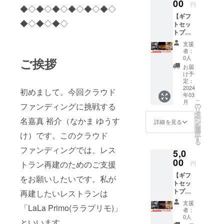
利用い
00
ろしけ
円
◆◇◆◇◆◇◆◇◆◇◆◇
ただけ
れば
【ギフ
ます。
【備考
◆◇◆◇◆◇
トセッ
※テイク
欄】に
トプラ
アウト
お名前
ン】
でもご
を記載
支援
LaLa
利用い
くださ
者：
Primo
ただけ
い。
0人
ご挨拶
系列店
ます。
お届
のス
※1回あ
け予
イーツ
たりの
定：
をお届
2024
ご利用
初めまして。今回クラウド
年03
けいた
枚数に
こ
月
しま
制限は
ファンディングに挑戦する
の
リ
す。 -恋
ござい
タ
ー
名嘉真 裕介（なかま ゆうす
島チー
ません
ン
詳細を見る
を
ズケー
が、お
選
択
け）です。このクラウド
キ 1本
釣りの
す
る
-美らマ
お渡
ファンディングでは、レス
5,0
フィン
し、現
2個 -結
00
金との
トラン再建のためのご支援
円
丸（ち
交換は
【ギフ
んすこ
できま
をお願いしたいです。私が
トセッ
う）
せん。
トプラ
1pc/20
再建したいレストランは
※本券を
ン】
入 ※お
盗難・
支援
「LaLa Primo(ララプリモ)」
LaLa
届けす
紛失等
者：
Primo
るのは
の場
0人
といいます。
系列店
商品の