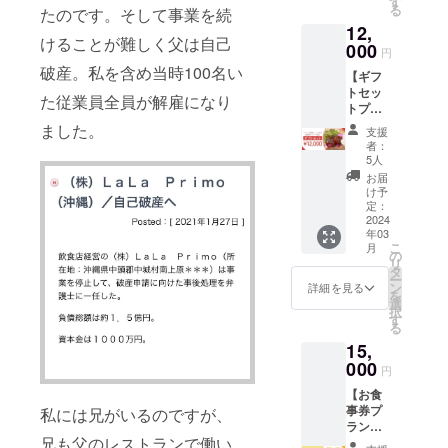
す
付され
る
たのです。そして事業を続
Primo
お届け
たラベ
12,
フクギ
商品の
ルや注
けることが難しく父は自己
店でご
000
ラベル
意書き
円
利用い
に表記
をご確
破産。私を含め当時100名い
【ギフ
ただけ
されま
認くだ
トセッ
ます。
す。 商
さい。
た従業員全員が解雇になり
トプラ
※テイク
品開封
ン】
アウト
前には
ました。
支援
ミック
でもご
必ずお
者：
スセッ
利用い
届けの
5人
ト自家
ただけ
リター
お届
製ハン
ます。
ンに貼
け予
バーグ6
※1回あ
定：
付され
食分＋
2024
たりの
たラベ
年03
自家製
ご利用
ルや注
こ
月
和牛ハ
枚数に
の
意書き
リ
ンバー
制限は
タ
をご確
ー
グ6食分
ござい
ン
認くだ
詳細を見る
を
をお届
ません
選
さい。
択
けいた
が、お
す
る
しま
釣りの
15,
す。 お
お渡
届けす
000
し、現
円
るのは
金との
【お食
ハン
交換は
事券プ
私には兄がいるのですが、
バーグ
できま
ラン】
のみと
せん。
兄も父のレストランで働い
お食事
なり、
※本券を