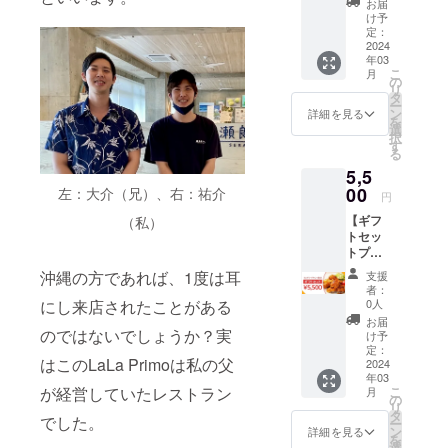
合、当
お届
のス
みとな
社はそ
け予
イーツ
り、画
定：
の責を
をお届
2024
像はイ
負いま
年03
けいた
メージ
せん。
こ
月
しま
です。
の
※有効期
リ
す。 -果
※原材料
タ
限（1
ー
報ガ
及び添
ン
年）
詳細を見る
を
トー
加物等
選
2024/3/
択
ショコ
の食品
す
1〜
る
ラ 1本
表示は
2025/2/
5,5
-美らマ
お届け
28まで※
フィン
00
左：大介（兄）、右：祐介
商品の
郵送で
円
2個 -結
ラベル
のお届
【ギフ
（私）
丸（ち
に表記
けとな
トセッ
んすこ
されま
りま
トプラ
う）
す。 商
す。
ン】 タ
1pc/20
品開封
沖縄の方であれば、1度は耳
支援
ンド
入 ※お
前には
者：
リーチ
届けす
にし来店されたことがある
必ずお
0人
キン 4
るのは
届けの
お届
食分を
のではないでしょうか？実
商品の
リター
け予
お届け
みとな
定：
ンに貼
はこのLaLa Primoは私の父
いたし
2024
り、画
付され
年03
ます。
像はイ
たラベ
が経営していたレストラン
こ
月
※チキン
メージ
の
ルや注
リ
1食分
です。
タ
意書き
でした。
ー
（1枚）
※原材料
ン
をご確
詳細を見る
を
あたり
及び添
選
認くだ