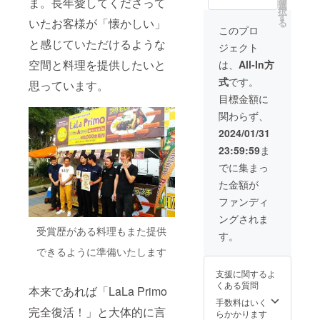
ま。長年愛してくださって
2024/3/
ち合わ
すすめ
選
択
1〜
せにつ
のプラ
す
いたお客様が「懐かしい」
る
2025/2/
いて
ンで
このプロ
28 ※
※60分
す。
と感じていただけるような
ジェクト
オンラ
×1回
LaLa
インの
（週1回
Primo
空間と料理を提供したいと
は、
All-In方
場合：
3ヶ月
を貸し
式
です。
ZOOM
間）
切って
思っています。
※オフ
※オンラ
大切な
目標金額に
ライン
インの
人への
関わらず、
の場
場合：
サプラ
合：沖
ZOOM
イズや
2024/01/31
縄本島
※オフ
特別な
23:59:59
ま
内を想
ライン
日を迎
定 ※
の場
えませ
でに集まっ
交通費
合：弊
んか？
た金額が
支援者
社製造
食事・
様負担
工場 or
会場費
ファンディ
レスト
込と
ングされま
ラン厨
なって
受賞歴がある料理もまた提供
房（支
います
す。
援者様
ので、
できるように準備いたします
指定場
お財布
所可
を気に
支援に関するよ
能）
するこ
くある質問
※交通費
となく
本来であれば「LaLa Primo
支援者
美味し
手数料はいく
完全復活！」と大体的に言
様負担
い料理
らかかります