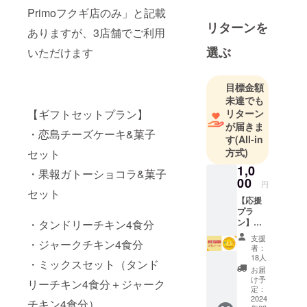
介、弟：裕
Primoフクギ店のみ」と記載
介）です。
リターンを
ありますが、3店舗でご利用
コロナで倒
産しました
選ぶ
いただけます
が、来店し
てくれたお
目標金額
客様が笑顔
未達でも
になる瞬間
リターン
【ギフトセットプラン】
は今でも忘
が届きま
・恋島チーズケーキ&菓子
れていませ
す
(All-in
方式)
ん。まだま
セット
だ未熟です
1,0
・果報ガトーショコラ&菓子
00
が、料理
円
セット
人・経営者
【応援
プラ
として4年頑
ン】
・タンドリーチキン4食分
張ってきた
●︎お礼の
支援
新たな一歩
・ジャークチキン4食分
メッ
者：
セージ
として、
18人
・ミックスセット（タンド
気持ち
お届
2024年に
を込め
け予
リーチキン4食分＋ジャーク
LaLa Primo
てお礼
定：
のメッ
2024
チキン4食分）
再建に向け