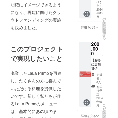
にあた
ことが
ス那覇
け予
明確にイメージできるよう
りコロ
できる
ポート
定：
ナなど
プラン
2024
※有効期
になり、再建に向けたクラ
年03
の社会
です。
限（1
こ
月
情勢
誕生し
年）
の
ウドファンディングの実施
リ
や、フ
た商品
2024/3/
タ
ー
ラン
は
1〜
を決めました。
ン
詳細を見る
を
チャイ
「LaLa
2025/2/
選
択
ズ店舗
Primo
28まで
す
る
の大元
とコラ
200
の破産
ボ！」
このプロジェクト
などマ
など、
,00
イナス
コラボ
0
円
部分も
レー
で実現したいこと
赤裸々
ション
【お得
に数字
した旨
に店舗
ベース
の記載
貸切プ
廃業したLaLa Primoを再建
で公開
も自由
ラン】
支援
いたし
に行う
「プラ
者：
し、たくさんの方に喜んで
ます。
ことが
イベー
0人
社内や
できま
トな空
お届
いただける料理を提供した
講演会
す。 ・
間で親
け予
などで
有効期
しい人
定：
いです。新しく私たちが作
利用可
限
達と集
2024
年03
能で
2024/3/
まりた
るLaLa Primoのメニュー
こ
月
す。 ・
1〜
い！」
の
リ
有効期
2025/2/
そんな
は、基本的にあの頃のま
タ
ー
限
28 ・打
方にお
ン
詳細を見る
を