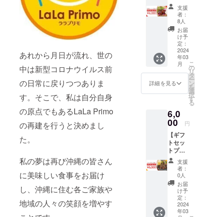
ン】 自
ジャー
ラベル
支援
家製ハ
クチキ
に表記
者：
ンバー
ン/タン
されま
8人
グ8食分
ドリー
す。 商
お届
をお届
チキン
品開封
け予
けいた
のみと
定：
前には
しま
2024
なり、
必ずお
あれから月日が流れ、世の
年03
す。 お
画像は
届けの
こ
月
届けす
出来上
の
リター
中は新型コロナウイルス前
リ
るのは
がりイ
タ
ンに貼
ー
ハン
の日常に戻りつつありま
メージ
ン
付され
詳細を見る
を
バーグ
です。
選
たラベ
択
す。そこで、私は自分自身
のみと
盛り付
す
ルや注
る
なり、
けはア
意書き
の原点でもあるLaLa Primo
6,0
画像は
レンジ
をご確
出来上
00
してお
認くだ
円
の再建を行うと決めまし
がりイ
楽しみ
さい。
【ギフ
メージ
下さ
た。
トセッ
です。
い。 ※
トプラ
味付け
原材料
ン】
や盛り
及び添
私の夢は再び沖縄の皆さん
支援
ジャー
付けは
加物等
者：
クチキ
に美味しい食事をお届け
アレン
の食品
0人
ン 4食
ジして
表示は
お届
し、沖縄に住む各ご家族や
分をお
お楽し
お届け
け予
届けい
み下さ
定：
商品の
地域の人々の笑顔を増やす
たしま
2024
い。 ※
ラベル
年03
す。 ※
冷凍便
に表記