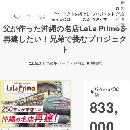
新
ロ
規
グ
会
プロジェクトを掲
はじ
プロジェクト
/
載するには
める
をさがす
イ
員
ン
登
父が作った沖縄の名店LaLa Primoを
録
再建したい！兄弟で挑むプロジェク
ト
人気のプロ
注目のリ
注目の新着プロ
募集終了が近いプ
もうすぐ公開
ジェクト
ターン
ジェクト
ロジェクト
されます
LaLa Primo
フード・飲食店
沖縄県
アート・写真
音楽
現在の支援総
テクノロジー・ガジェット
ゲーム・サ
額
833,
映像・映画
書籍・雑誌
000
ビジネス・起業
チャレンジ