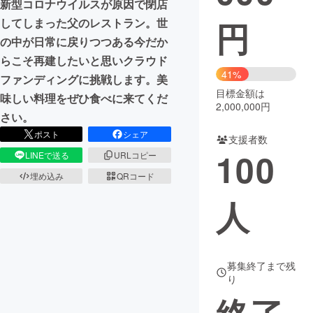
新型コロナウイルスが原因で閉店
円
してしまった父のレストラン。世
まちづくり・地域活性化
の中が日常に戻りつつある今だか
らこそ再建したいと思いクラウド
CAMPFIRE for Social Good
CAMPFIRE Creation
41%
ファンディングに挑戦します。美
CAMPFIREふるさと納税
machi-ya
コミュニティ
目標金額は
味しい料理をぜひ食べに来てくだ
2,000,000円
さい。
ポスト
シェア
支援者数
100
LINEで送る
URLコピー
埋め込み
QRコード
人
募集終了まで残
り