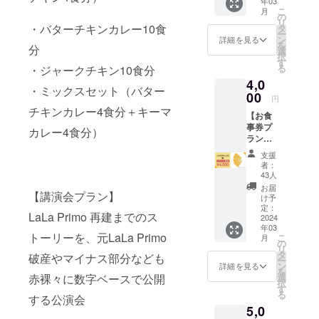
年03
セージ
こ
て動いてい
月
をお送
の
リ
りさせ
ます。
・バターチキンカレー10食
タ
ー
ていた
ン
詳細を見る
を
分
だきま
選
択
す！ ※
す
る
・ジャークチキン10食分
お礼の
4,0
メッ
・ミックスセット（バター
セージ
00
円
は
チキンカレー4食分＋キーマ
【お食
CAMPF
事券プ
IRE管理
カレー4食分）
ラン】
画面か
お食事
らお送
支援
券
りいた
者：
5,000円
しま
43人
分を、
す。 ※
お届
【講演会プラン】
4,000円
このプ
け予
でご購
ランは
定：
LaLa Primo 再建までのス
入いた
2024
CAMPF
年03
だけま
IREの仕
トーリーを、元LaLa Primo
こ
月
す
様上、
の
リ
（20%
支援者
タ
破産やマイナス部分なども
ー
OFF）
のお名
ン
詳細を見る
を
※LaLa
前が確
選
赤裸々に数字ベースで公開
択
Primo
認でき
す
る
フクギ
する公演会
ないた
5,0
店でご
め、よ