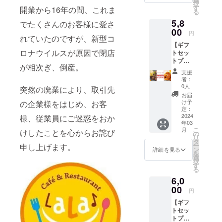
択
260〜
加物等
す
さい。
開業から16年の間、これま
る
280g ※
の食品
5,8
お届け
でたくさんのお客様に愛さ
表示は
するの
00
お届け
円
れていたのですが、新型コ
はタン
商品の
【ギフ
ドリー
ラベル
ロナウイルスが原因で閉店
トセッ
チキン
に表記
トプラ
のみと
されま
が相次ぎ、倒産。
ン】
なり、
す。 商
支援
ジャー
画像は
品開封
者：
クチキ
出来上
前には
0人
突然の廃業により、取引先
ン2食
がりイ
必ずお
お届
分/タン
メージ
届けの
け予
の企業様をはじめ、お客
ドリー
です。
定：
リター
チキン2
2024
様、従業員にご迷惑をおか
盛り付
ンに貼
年03
食分を
けはア
付され
こ
月
けしたことを心からお詫び
お届け
レンジ
の
たラベ
リ
いたし
してお
タ
ルや注
ー
申し上げます。
ます。
楽しみ
ン
意書き
詳細を見る
を
※チキン
下さ
選
をご確
択
1食分
い。 ※
す
認くだ
る
（1枚）
原材料
さい。
6,0
あたり
及び添
260〜
00
加物等
円
280g ※
の食品
【ギフ
お届け
表示は
トセッ
するの
お届け
トプラ
は
商品の