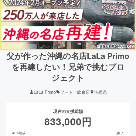
父が作った沖縄の名店LaLa Primo
を再建したい！兄弟で挑むプロ
ジェクト
LaLa Primo
フード・飲食店
沖縄県
現在の支援総額
833,000
円
終了
41
%達成