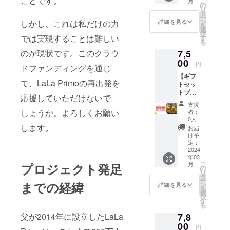
ことです。
こ
月
チキン1
にて郵
の
されま
リ
食分（1
送での
タ
す。 商
ー
枚）あ
お届け
ン
品開封
詳細を見る
しかし、これは私だけの力
を
たり
となり
選
前には
択
260〜
ます。
では実現することは難しい
す
必ずお
る
280g ※
※原材料
届けの
7,5
のが現状です。このクラウ
お届け
及び添
リター
するの
00
加物等
ンに貼
円
ドファンディングを通じ
は
の食品
付され
【ギフ
ジャー
表示は
たラベ
て、LaLa Primoの再出発を
トセッ
クチキ
お届け
ルや注
トプラ
ンのみ
商品の
意書き
応援していただけないで
ン】 バ
とな
ラベル
をご確
支援
ターチ
り、画
に表記
しょうか。よろしくお願い
認くだ
者：
キンカ
像は出
されま
0人
さい。
レー
来上が
します。
す。 商
お届
（200g
りイ
品開封
け予
×10食
メージ
定：
前には
分）を
2024
です。
必ずお
年03
お届け
盛り付
届けの
こ
月
プロジェクト発足
いたし
けはア
の
リター
リ
ます。
レンジ
タ
ンに貼
ー
※お届け
までの経緯
してお
ン
付され
詳細を見る
を
するの
楽しみ
選
たラベ
択
はバ
下さ
す
ルや注
る
ターチ
い。 ※
意書き
7,8
父が2014年に設立したLaLa
キンカ
原材料
をご確
レーの
00
及び添
認くだ
円