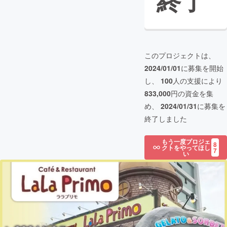
終了
このプロジェクトは、
2024/01/01
に募集を開始
し、
100
人の支援により
833,000
円の資金を集
め、
2024/01/31
に募集を
終了しました
もう一度プロジェ
8
クトをやってほし
7
い