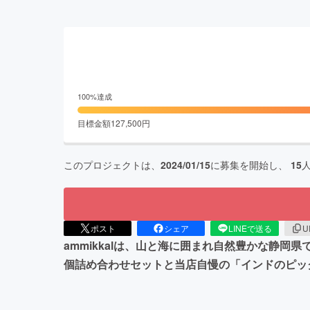
100
%達成
目標金額
127,500
円
このプロジェクトは、
2024/01/15
に募集を開始し、
15
ポスト
シェア
LINEで送る
U
ammikkalは、山と海に囲まれ自然豊かな静
個詰め合わせセットと当店自慢の「インドのピッ