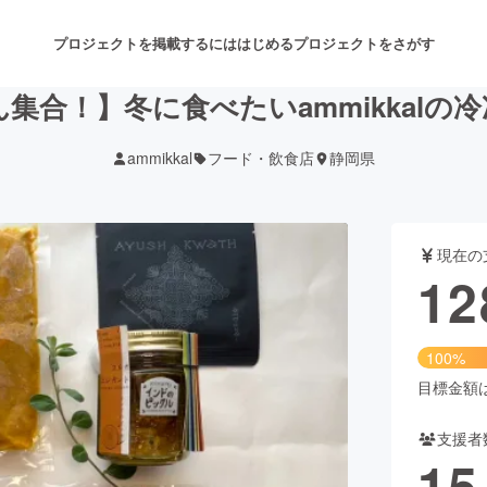
プロジェクトを掲載するには
はじめる
プロジェクトをさがす
集合！】冬に食べたいammikkalの
ammikkal
フード・飲食店
静岡県
注目のリターン
注目の新着プロジェクト
募集終了が近いプロジェクト
も
現在の
音楽
舞台・パフォーマンス
12
ゲーム・サービス開発
フード・飲食店
100%
書籍・雑誌出版
アニメ・漫画
目標金額は1
支援者
チャレンジ
ビューティー・ヘルスケ
15