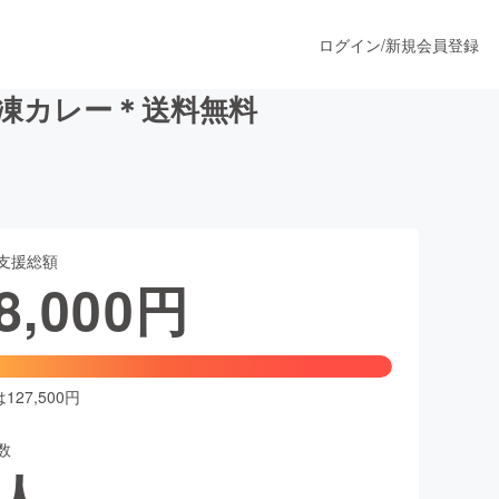
ログイン
/
新規会員登録
冷凍カレー＊送料無料
うすぐ公開されます
支援総額
プロダクト
8,000
円
ファッション
スポーツ
27,500円
数
ア
ソーシャルグッド
人