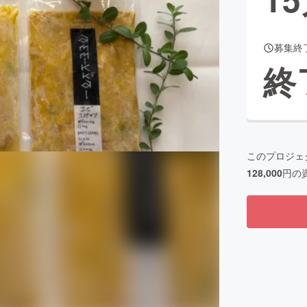
募集終
CAMPFIRE for Social Good
CAMPFIRE Creation
終
CAMPFIREふるさと納税
machi-ya
コミュニティ
このプロジェ
128,000
円の