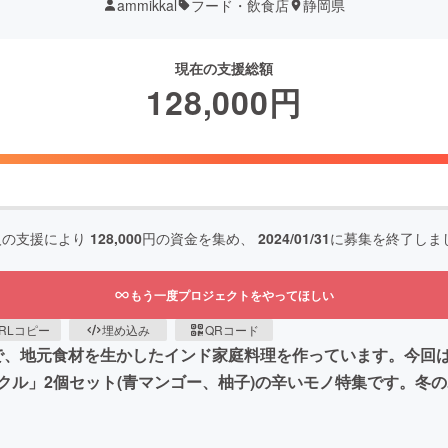
ammikkal
フード・飲食店
静岡県
現在の支援総額
128,000
円
人の支援により
128,000
円の資金を集め、
2024/01/31
に募集を終了しま
もう一度プロジェクトをやってほしい
RLコピー
埋め込み
QRコード
岡県で、地元食材を生かしたインド家庭料理を作っています。今回
クル」2個セット(青マンゴー、柚子)の辛いモノ特集です。冬