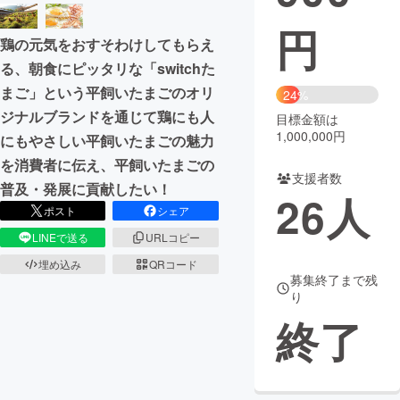
円
まちづくり・地域活性化
鶏の元気をおすそわけしてもらえ
る、朝食にピッタリな「switchた
CAMPFIRE for Social Good
CAMPFIRE Creation
まご」という平飼いたまごのオリ
24%
CAMPFIREふるさと納税
machi-ya
コミュニティ
ジナルブランドを通じて鶏にも人
目標金額は
1,000,000円
にもやさしい平飼いたまごの魅力
を消費者に伝え、平飼いたまごの
支援者数
普及・発展に貢献したい！
26
人
ポスト
シェア
LINEで送る
URLコピー
埋め込み
QRコード
募集終了まで残
り
終了