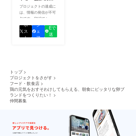
ましょう！
プロジェクトの達成に
は、情報の発信が不可
欠です。SNSでシェア
LIN
をして、あなたが応援
ポ
シ
Eで
しているプロジェクト
ス
ェ
送
の良さを知ってもらい
ト
ア
る
ましょう！
トップ
>
プロジェクトをさがす
>
フード・飲食店
>
鶏の元気をおすそわけしてもらえる、朝食にピッタリな卵ブ
ランドをつくりたい！
>
仲間募集