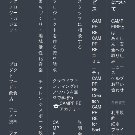
テク
ま
プ
ス
ビ
につい
ノロ
ち
ロ
タ
ス
て
ジー
づ
ジ
ッ
・ガ
く
ェ
フ
CAM
CAMP
ジェ
り
ク
に
PFI
FIREと
ット
・
ト
相
RE
は
地
を
談
CAM
あんし
域
作
す
PFI
ん・安
活
る
る
RE
全への
性
資
コ
取り組
化
料
ミュ
み
プロ
音
請
ニ
ニュー
ダク
楽
求
ティ
ス
ト
CAM
ヘルプ
クラウドファ
フー
チ
PFI
お問い
ンディングの
ド・
ャ
RE
合わせ
ノウハウを無
飲食
レ
Crea
料で学ぼう
店
ン
tion
各種規定
CAMPFIRE
ジ
CAM
アカデミー
アニ
ス
利用規
PFI
メ・
ポ
約
RE
漫画
ー
CA
説
細則
for
ツ
MP
明
プライ
Soci
ファ
映
FI
会
バシー