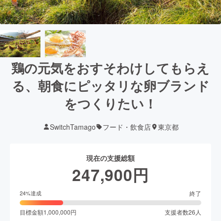
鶏の元気をおすそわけしてもらえ
る、朝食にピッタリな卵ブランド
をつくりたい！
SwitchTamago
フード・飲食店
東京都
現在の支援総額
247,900
円
終了
24
%達成
目標金額
1,000,000
円
支援者数
26
人