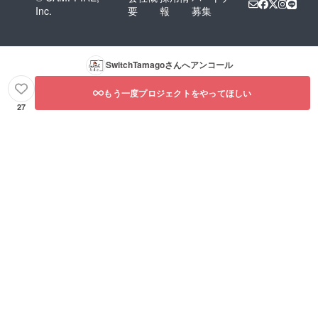
Inc.
要
報
募集
SwitchTamago
さんへアンコール
もう一度プロジェクトをやってほしい
27