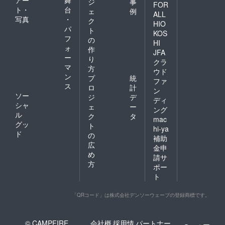
ジ
事
FOR
ト・
台
ェ
例
ALL
写真
・
ク
HIO
パ
ト
KOS
フ
の
HI
ォ
作
JFA
ー
り
クラ
マ
方
ウド
ン
プ
統
ファ
ス
ロ
計
ン
ソー
ジ
デ
ディ
シャ
ェ
ー
ング
ル
ク
タ
mac
グッ
ト
hi-ya
ド
の
補助
広
金申
め
請サ
方
ポー
ト
「QRコード」は株式会社デンソーウェーブの登録商標です。
© CAMPFIRE,
会社概
採用情
パートナー