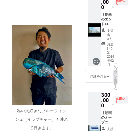
がって
,00
物等の
在庫な
考欄に
とが可
意書き
し
る来間
食品表
0
希望さ
能で
円
をご確
島にあ
示はお
れるお
す。
認くだ
る秘
【動画
届け商
名前、
※2025
さ
境、パ
のエン
品のラ
企業名
年9月30
い。」
チャ
ドロー
ベルに
をご記
日まで
ビーチ
ルに企
表記さ
入くだ
有効
支援
でエタ
業名や
れま
さい。
者：
デスプ
個人名
す。 商
3人
リチー
を載せ
品開封
お届
ムが振
れる権
前には
け予
る舞い
利“エン
必ずお
定：
ます。
ドロー
2024
届けの
年02
コース
ル全画
リター
こ
月
料理で
面“】 料
ンに貼
の
リ
はな
理学会
付され
タ
ー
く、島
に使用
たラベ
ン
詳細を見る
を
の食材
する動
ルや注
選
択
をみん
画と
意書き
す
る
なで食
YouTub
をご確
300
べて飲
e動画エ
認くだ
んでワ
ンド
,00
さ
在庫な
し
イワイ
ロール
い。」
0
円
した会
に「御
※サイ
私の大好きなブルーフィッ
です。
社名や
【動画
ズ 役
山羊料
個人
のオー
17セン
シュ（イラブチャー）も連れ
理など
名、ロ
プニン
チ
も出ま
ゴ」を
グにて
て行きます。
支援