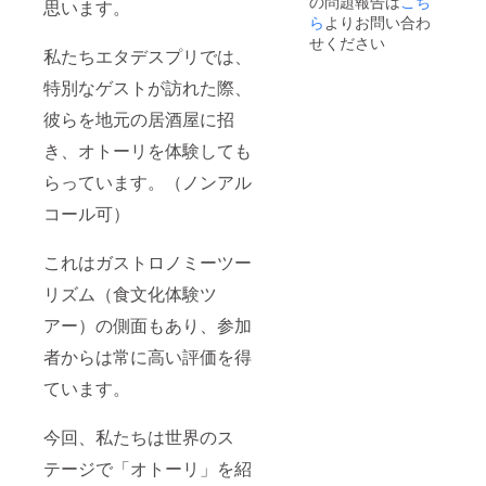
の問題報告は
こち
いませ
掲載期
思います。
ん。 ※
間 動画
ら
よりお問い合わ
雨天の
が残る
せください
場合は
限り ※
私たちエタデスプリでは、
場所を
支援
特別なゲストが訪れた際、
変更し
時、必
ます。
ず備考
彼らを地元の居酒屋に招
最悪中
欄に希
止の場
望され
き、オトーリを体験しても
合は返
るお名
金致し
前、企
らっています。（ノンアル
ます。
業名を
※お一人
ご記入
コール可）
様（中
くださ
学生以
い。
これはガストロノミーツー
上）の
お値段
リズム（食文化体験ツ
となり
ます。
アー）の側面もあり、参加
小学生
以下は
者からは常に高い評価を得
無料で
す。 ※
ています。
ガスト
ロノ
今回、私たちは世界のス
ミー
ツーリ
テージで「オトーリ」を紹
ズムの