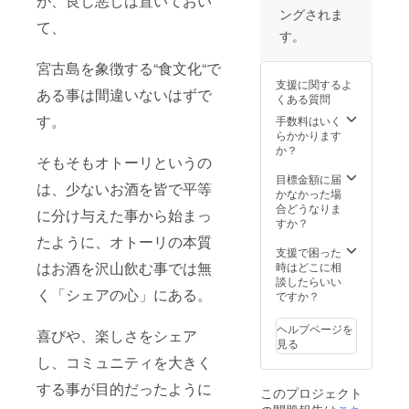
が、良し悪しは置いておい
す。 ※
は画像
、イン
ングされま
お飲み
を参考
スタグ
て、
物はソ
にして
ラムの
す。
ムリエ
くださ
ストー
セレク
い。 ※
リー）
宮古島を象徴する“食文化“で
トのワ
掲載期
にてお
支援に関するよ
インを
間 動
礼の意
ある事は間違いないはずで
くある質問
一本ご
画が残
を込め
用意い
る限り
てご支
す。
手数料はいく
たしま
※支援
援いた
らかかります
す。 そ
時、必
だいた
か？
そもそもオトーリというの
の他の
ず備考
企業様
お飲み
欄に希
の社名
目標金額に届
は、少ないお酒を皆で平等
物は別
望され
や個人
かなかった場
料金と
るお名
名をご
合どうなりま
に分け与えた事から始まっ
なりま
前、企
紹介致
すか？
す。 ※
業名を
しま
たように、オトーリの本質
大皿で
ご記入
す。 ※
支援で困った
のご提
くださ
写真は
はお酒を沢山飲む事では無
時はどこに相
供で
い。
イメー
談したらいい
く「シェアの心」にある。
す。エ
ジで
ですか？
タデス
す。 ※
プリ
サイズ
ヘルプページを
喜びや、楽しさをシェア
FIREの
は画像
見る
ような
を参考
し、コミュニティを大きく
コース
にして
料理で
くださ
する事が目的だったように
このプロジェクト
はござ
い。 ※