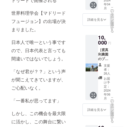
ドリードで開催される
ありま
ら世界
ルや注
年04
す。
に羽ば
意書き
こ
月
たく天
の
をご確
世界料理学会【マドリード
リ
才ソム
タ
認くだ
ー
リエ新
ン
さ
詳細を見る
フュージョン】の出場が決
を
川さん
選
い。」
択
が監修
す
まりました。
る
した
10,
「渡真
日本人で唯一という事です
000
利農園
円
のプレ
ので、日本代表と言っても
［渡真
ミアム
利農園
マン
間違いではないでしょう。
のプレ
ゴー
ミアム
ジュー
支援
マン
ス」 を
者：
「なぜ君が？？」という声
ゴー］
ご提
26人
私の
供。 ス
お届
が聞こえてきていますが、
父、渡
ペシャ
け予
真利忠
定：
ご心配いなく。
ル
宗が育
2024
ジュー
年06
てる最
スをご
こ
月
高級プ
「一番私が思ってます」
の
家庭で
リ
レミア
タ
も味わ
ー
ムマン
ン
いくだ
詳細を見る
を
しかし、この機会を最大限
ゴーで
選
さい。
択
す。 鬼
す
※750ml
に活かし、この舞台に繋い
る
のよう
入り ※
な父で