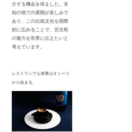
リター
介する機会を得ました。未
ンは組
み合わ
知の地での展開が楽しみで
せるこ
とが可
あり、この伝統文化を国際
能で
す。 ※
的に広めることで、宮古島
トイレ
の魅力を世界に伝えたいと
が無く
近くの
考えています。
事務所
へのご
案内と
なりま
す。
※2024
レストランでも食事はオトーリ
年11月
まで有
から始まる。
効