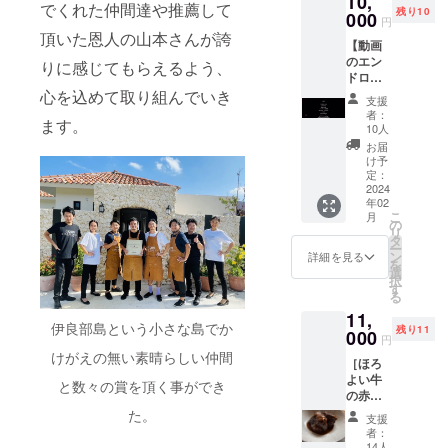
10,
送料は
でくれた仲間達や推薦して
残り10
すが、
000
お客様
円
仕事に
負担と
頂いた恩人の山本さんが誇
【動画
関して
なりま
のエン
は情熱
りに感じてもらえるよう、
す。ご
ドロー
大陸の
了承く
ルにて
心を込めて取り組んでいき
依頼が
ださい
支援
企業名
来ても
ませ。
者：
ます。
や個人
おかし
10人
名を載
くない
お届
せれる
くらい
け予
権
一流
定：
利“1/20
2024
で、
年02
サイ
2023年
こ
月
ズ“】
に食べ
の
リ
YouTub
たマン
タ
ー
e動画エ
ゴーの
ン
詳細を見る
を
ンド
香りは
選
択
ロール
素晴ら
す
る
に「御
しかっ
11,
社名や
たで
伊良部島という小さな島でか
残り11
個人
000
す。 父
円
名、ロ
が育て
けがえの無い素晴らしい仲間
［ほろ
ゴ」を
たプレ
よい牛
掲載し
ミアム
と数々の賞を頂く事ができ
の赤ワ
ます。
な香り
イン煮
また、
た。
を是非
支援
込み］
SNS(Fa
味わっ
者：
ソース
cebook
てみて
14人