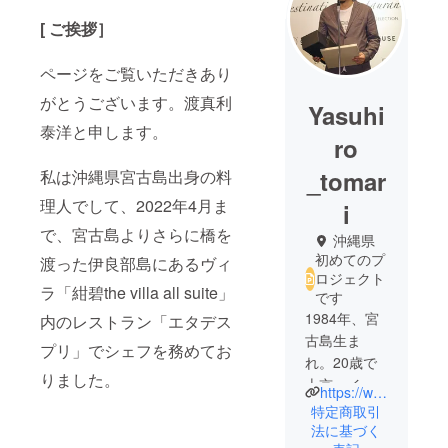
[ ご挨拶］
ページをご覧いただきあり
がとうございます。渡真利
Yasuhi
泰洋と申します。
ro
_tomar
私は沖縄県宮古島出身の料
理人でして、2022年4月ま
i
で、宮古島よりさらに橋を
沖縄県
初めてのプ
渡った伊良部島にあるヴィ
ロジェクト
ラ「紺碧the villa all suite」
です
1984年、宮
内のレストラン「エタデス
古島生ま
プリ」でシェフを務めてお
れ。20歳で
りました。
上京、イタ
https://www.instagram.com/tomariyasu_ede?igsh=MXB2M2pldjgweGxheg==
リア料理を
特定商取引
学ぶ。その
法に基づく