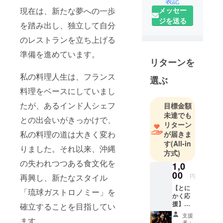
表記
後、数店の
メッセー
現在は、新たな夢への一歩
フレンチで
ジを送る
修業を重
を踏み出し、独立して自分
ね、
のレストランを立ち上げる
渡仏。「Joël
準備を進めています。
Robuchon」
リターンを
をはじめと
私の料理人生は、フランス
したパリの
選ぶ
名店にて研
料理をベースにしていまし
鑽を積み、
たが、あるインド人シェフ
目標金額
帰国後31歳
未達でも
との出会いがきっかけで、
で伊良部島
リターン
にある
私の料理の道は大きく変わ
が届きま
す
(All-in
「Restauran
りました。それ以来、沖縄
方式)
t État
の失われつつある食文化を
1,0
d'esprit（エ
00
タデスプ
円
再興し、新たなスタイル
リ）」総料
【とに
「琉球ガストロノミー」を
かく応
理長に就任
援】
確立することを目指してい
した。
「頑張
支援
れ！リ
ます。
者：