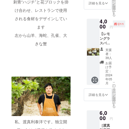
ー
刺青“ハジチ”と花ブロックを掛
餻を使
県内最高得
ン
詳細を見る
を
いま
選
点の１５・
択
け合わせ、レストランで使用
す。
す
る
５点獲得
せっか
される食材をデザインしてい
4,0
くなの
残り11
で豆腐
00
ます
円
１９年には
餻をそ
【レモ
次世代を担
のまま
左から山羊、海蛇、孔雀、大
ングラ
食べて
う実力派
スバ
きな蟹
もらい
シェフとし
ター】
たい
支援
エタデ
（欧米
て全国１５
者：
スプリ
の方は
39人
人の１人に
開業か
豆腐餻
お届
選出。
ら作り
の味が
け予
続けて
好きで
定：
る大人
2024
す）も
只今、独立
年05
気のレ
のの 、
こ
月
モング
開業準備
数を買
の
リ
ラスバ
えばバ
タ
中。
ー
ターを
カにな
ン
詳細を見る
を
限定で
らな
選
択
返礼品
い。 是
す
る
として
非支援
6,0
復活し
お願い
ます。
00
致しま
円
私、渡真利泰洋です。独立開
※内容量
す。 ・
［渡真
80g ※送
現地の