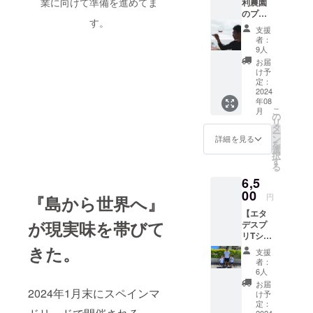
業に向けて準備を進めてま
利農園
料はお
シェフ
のプレ
客様負
が食べ
す。
ミアム
担とな
ている
支援
マン
りま
写真と
者：
ゴー
す。ご
お礼
9人
ジュー
了承く
メッ
お届
ス］
ださい
セージ
け予
2023年
ませ。
定：
をお送
8月。宮
2024
※ 「原
りしま
年08
古島の
材料及
す。 ※
こ
月
農作物
び添加
の
豆腐餻
リ
の循環
物等の
タ
のリ
ー
の一部
食品表
ン
ターン
詳細を見る
を
になれ
示はお
選
ではご
択
ればと
届け商
す
ざいま
る
いう思
品のラ
せん。
6,5
いで、
ベルに
※製造業
島の駅
00
表記さ
者さ
円
『島から世界へ』
みやこ
れま
ん、生
【エタ
内に私
す。 商
産者さ
が現実味を帯びて
デスプ
がオー
品開封
ん支援
リTシャ
プンし
前には
お待ち
ツ】 大
きた。
た「フ
必ずお
してお
支援
人用サ
ルーツ
届けの
りま
者：
イズ各
クイ
リター
6人
す。
種 子
チャー
ンに貼
お届
2024年1月末にスペインマ
供用サ
」より
付され
け予
イズ120
これか
定：
たラベ
2024