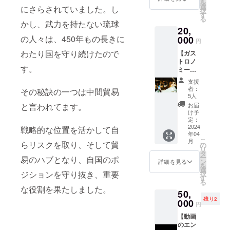
を
無い場
フォー
選
掲載期
にさらされていました。し
択
所を訪
クとナ
す
間 動画
る
れた
イフで
かし、武力を持たない琉球
が残る
20,
際、情
肉の旨
限り ※
報の無
の人々は、450年もの長きに
000
みを味
マド
円
さから
わいな
リード
わたり国を守り続けたので
【ガス
美味し
がらお
フュー
トロノ
いご飯
召し上
ジョン
す。
ミー
を食べ
がりく
では流
ツーリ
れな
ださ
れませ
支援
ズム：
かった
い。
ん。 ※
者：
その秘訣の一つは中間貿易
宮古島
り、土
ソース
5人
支援
の伝
地勘の
には赤
時、必
お届
と言われてます。
統、オ
無さか
ワイン
け予
ず備考
トーリ
ら時間
定：
の酸の
欄に希
が出来
2024
をロス
戦略的な位置を活かして自
切れに
望され
年04
る券】
したり
加え、
るお名
こ
月
シェフ
らリスクを取り、そして貿
する事
の
豆腐餻
前、企
リ
になっ
は少な
タ
でコク
業名を
ー
易のハブとなり、自国のポ
てから
くない
ン
と旨み
詳細を見る
ご記入
を
僕は大
と思い
選
を、花
くださ
ジションを守り抜き、重要
択
事な人
ます。
す
椒で華
い。
る
をもて
そこで
やかな
な役割を果たしました。
50,
なす
旅行の
香りを
残り2
時、必
000
タイム
加えま
円
ず仲間
スケ
した。
【動画
を集め
ジュー
めちゃ
のエン
てオ
ルを
くちゃ