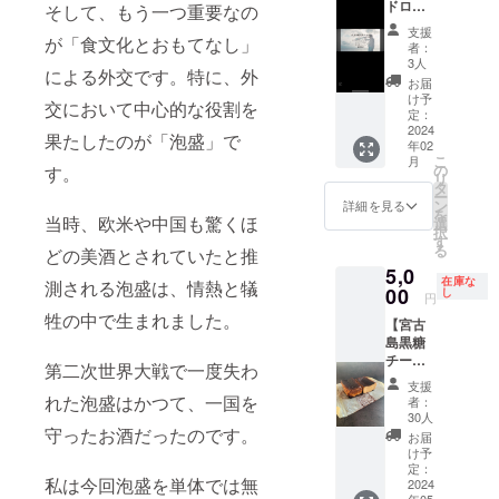
ドロー
トーリ
そして、もう一つ重要なの
シェフ
美味し
ルに企
をやっ
目線
いので
支援
業名や
が「食文化とおもてなし」
てま
（原住
是非！
者：
個人名
す。 そ
民目
3人
ほろよ
による外交です。特に、外
を載せ
れは、
線）で
い牛と
お届
れる権
酒を沢
好みに
け予
は、中
交において中心的な役割を
利“1/5
山飲む
定：
よって
西畜産
サイ
2024
のが本
カスタ
が提供
果たしたのが「泡盛」で
年02
ズ“】 料
質では
マイズ
する、
こ
月
理学会
無く、
の
しま
す。
泡盛の
リ
に使用
喜びや
タ
す。 ※
酒粕を
ー
する動
楽しさ
ン
ガスト
詳細を見る
餌とし
を
画と
当時、欧米や中国も驚くほ
の共有
選
ロノ
て与え
択
YouTub
なので
す
ミー
育てた
る
どの美酒とされていたと推
e動画エ
す。 実
ツーリ
香り豊
5,0
ンド
際にオ
ズムの
かな宮
在庫な
測される泡盛は、情熱と犠
ロール
00
トーリ
し
リター
古島の
円
に「御
を体験
ンは組
牛で
牲の中で生まれました。
【宮古
社名や
してみ
み合わ
す。 ※
島黒糖
個人
ません
せるこ
二人前
チーズ
名、ロ
か？
とが可
第二次世界大戦で一度失わ
入り、
ケー
ゴ」を
（ノン
能で
真空
支援
キ】 エ
掲載し
アル
れた泡盛はかつて、一国を
す。
者：
パック
タデス
ます。
コール
30人
※2025
でのお
プリで
守ったお酒だったのです。
また、
可） ・
年09月
お届
送りと
大人気
NS(Fac
提供方
け予
30日ま
なりま
だった
ebook
定：
法 購入
で有効
す。 ※
私は今回泡盛を単体では無
チーズ
2024
、イン
して頂
送料は
年05