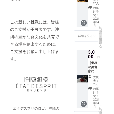
ターン
25人
ジャパンタ
は要ら
お届
イムズ
ない！
け予
ただた
定：
キューブの
だ応援
2024
日本人が選
この新しい挑戦には、皆様
年04
す
こ
月
ぶ、世界の
る！」
の
のご支援が不可欠です。沖
リ
という
タ
人々のため
ー
方がい
ン
詳細を見る
縄の豊かな食文化を共有で
の、日本の
を
たら宜
選
択
しくお
レストラン
きる場を創出するために、
す
る
願いし
リスト「The
ご支援をお願い申し上げま
3,0
ます。
Japan Times
・お礼
00
円
す。
メール
Destination
【世界
Restaurants
の美食
家に豆
2021」の10
腐餻を
選に選出
支援
食べて
者：
もらう
7人
券】 今
フランスの
お届
回料理
け予
グルメ雑誌
のデモ
定：
「ゴ・エ・
ンスト
2024
年04
レー
ミヨ２０２
こ
月
ション
エタデスプリのロゴ。沖縄の
の
２」で沖縄
リ
で豆腐
タ