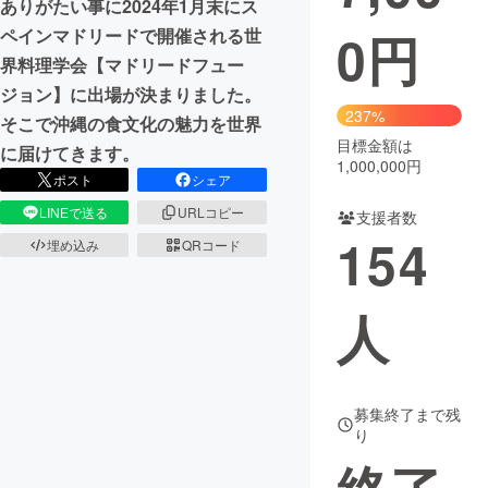
ありがたい事に2024年1月末にス
0
円
ペインマドリードで開催される世
まちづくり・地域活性化
界料理学会【マドリードフュー
ジョン】に出場が決まりました。
CAMPFIRE for Social Good
CAMPFIRE Creation
237%
そこで沖縄の食文化の魅力を世界
CAMPFIREふるさと納税
machi-ya
コミュニティ
目標金額は
に届けてきます。
1,000,000円
ポスト
シェア
LINEで送る
URLコピー
支援者数
154
埋め込み
QRコード
人
募集終了まで残
り