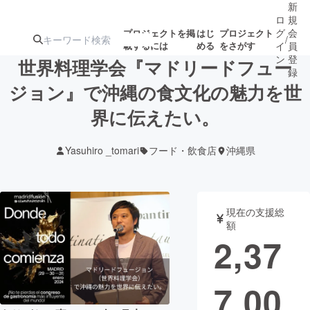
新
ロ
規
グ
会
プロジェクトを掲
はじ
プロジェクト
/
載するには
める
をさがす
イ
員
ン
登
世界料理学会『マドリードフュー
録
ジョン』で沖縄の食文化の魅力を世
界に伝えたい。
人気のプロ
注目のリ
注目の新着プロ
募集終了が近いプ
もうすぐ公開
ジェクト
ターン
ジェクト
ロジェクト
されます
Yasuhiro _tomari
フード・飲食店
沖縄県
アート・写真
音楽
現在の支援総
テクノロジー・ガジェット
ゲーム・サ
額
2,37
映像・映画
書籍・雑誌
7,00
ビジネス・起業
チャレンジ