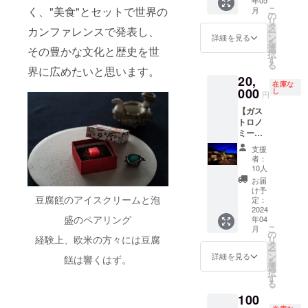
ケーキ
スタグ
いた方
お客様
こ
く、"美食"とセットで世界の
月
をこの
ラムの
の
が宮古
負担と
リ
度限定
ストー
タ
島に来
なりま
カンファレンスで発表し、
ー
で宮古
リー）
ン
て頂い
詳細を見る
す。ご
を
島の黒
にてお
選
た際に
その豊かな文化と歴史を世
了承く
択
糖で作
礼の意
す
場所や
ださい
る
りまし
を込め
界に広めたいと思います。
日程を
ませ。
20,
た。 伝
てご支
調整し
※ 「原
在庫な
統的な
000
援いた
し
て実施
円
材料及
深いこ
だいた
いたし
び添加
【ガス
くとカ
企業様
ましま
物等の
トロノ
ラメル
の社名
す。 ※
食品表
ミー
の香り
や個人
定員は
示はお
ツーリ
をお楽
名をご
ござい
支援
届け商
ズム：
しみく
紹介致
ませ
者：
品のラ
宮古島
ださ
しま
10人
ん。 ※
ベルに
随一の
い。 ※
す。 ※
一開催
お届
表記さ
ビーチ
送料は
写真は
け予
の値段
れま
「パ
豆腐餻のアイスクリームと泡
お客様
定：
イメー
です。
す。 商
チャ
2024
負担と
ジで
※ ガス
品開封
盛のペアリング
年04
ビー
なりま
す。 ※
トロノ
前には
こ
月
チ」で
す。ご
の
掲載期
ミー
必ずお
経験上、欧米の方々には豆腐
リ
BBQが
了承く
タ
間
ツーリ
届けの
ー
出来る
ださい
ン
YouTub
詳細を見る
ズムの
餻は響くはず。
リター
を
権利】
ませ。
選
e内半永
リター
ンに貼
択
宮古島
※ 「原
す
久 ※支
ンは組
付され
る
から橋
材料及
援時、
み合わ
たラベ
100
でつな
び添加
必ず備
せるこ
ルや注