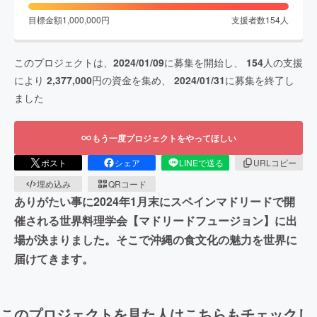
目標金額
1,000,000
円
支援者数
154
人
このプロジェクトは、
2024/01/09
に募集を開始し、
154
人の支援
により
2,377,000
円の資金を集め、
2024/01/31
に募集を終了し
ました
もう一度プロジェクトをやってほしい
ポスト
シェア
LINEで送る
URLコピー
埋め込み
QRコード
ありがたい事に2024年1月末にスペインマドリードで開
催される世界料理学会【マドリードフュージョン】に出
場が決まりました。そこで沖縄の食文化の魅力を世界に
届けてきます。
このプロジェクトを見た人はこちらもチェックし