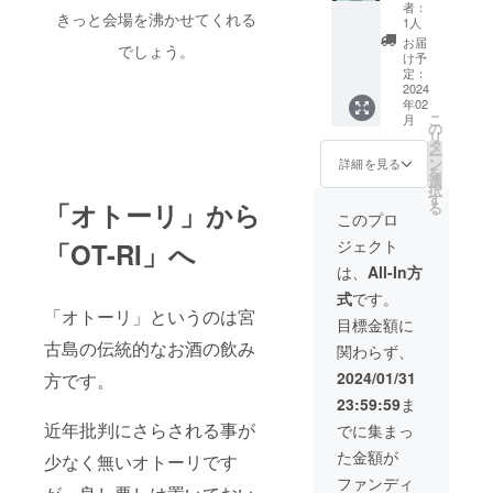
すので
掲載し
企業名
者：
きっと会場を沸かせてくれる
お苦手
ます。
や個人
1人
な方は
また、
名を載
お届
でしょう。
お知ら
SNS(Fa
せれる
け予
せくだ
cebook
権
定：
さい。
、イン
利“オー
2024
年02
タイミ
スタグ
プニン
こ
月
ングよ
ラムの
グ冒頭
の
リ
けれ
ストー
全画
タ
ー
ば、食
リー）
面“】 料
ン
詳細を見る
を
後に最
にてお
理学会
選
択
高の星
礼の意
に使用
す
「
オ
トーリ」から
る
空を独
を込め
する動
このプロ
占でき
てご支
画と
ジェクト
「OT-RI」へ
ます。 ︎
援いた
YouTub
提供方
だいた
e動画エ
は、
All-In方
法 購入
企業様
ンド
式
です。
して頂
の社名
ロール
「オトーリ」というのは宮
いた方
や個人
に「御
目標金額に
が宮古
名をご
社名や
古島の伝統的なお酒の飲み
関わらず、
島に来
紹介致
個人
て頂い
しま
名、ロ
2024/01/31
方です。
た際に
す。 ※
ゴ」を
23:59:59
ま
日程を
写真は
掲載し
調整し
イメー
ます。
近年批判にさらされる事が
でに集まっ
て実施
ジで
また、
た金額が
いたし
す。 ※
SNS(Fa
少なく無いオトーリです
ましま
サイズ
cebook
ファンディ