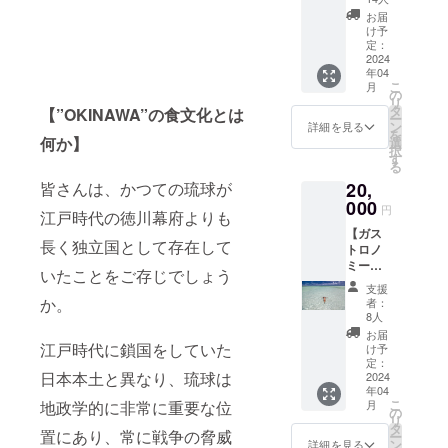
は美味
、イン
くださ
お届
しいが
スタグ
い。 ※
け予
肉は繊
ラムの
定：
送料は
維だけ
2024
ストー
お客様
年04
という
リー）
負担と
こ
月
赤ワイ
にてお
の
なりま
リ
ン煮で
礼の意
タ
す。ご
【”OKINAWA”の食文化とは
ー
は無
を込め
ン
了承く
詳細を見る
を
く、こ
てご支
何か】
選
ださい
択
れまで
援いた
す
ませ。
る
の経験
だいた
20,
皆さんは、かつての琉球が
を駆使
企業様
して牛
000
の社名
円
江戸時代の徳川幕府よりも
肉の火
や個人
【ガス
入れに
名をご
長く独立国として存在して
トロノ
こだ
紹介致
ミー
わった
しま
いたことをご存じでしょう
ツーリ
赤ワイ
す。 ※
支援
ズム：
ン煮込
写真は
か。
者：
最高の
みで
イメー
8人
宮古島
す。 ス
ジで
お届
体験を
プーン
江戸時代に鎖国をしていた
す。 ※
け予
カスタ
で食べ
定：
サイズ
日本本土と異なり、琉球は
マイズ
2024
れるく
は画像
年04
しま
らい柔
を参考
こ
月
地政学的に非常に重要な位
す】 旅
らかく
の
にして
リ
行で馴
はない
タ
くださ
置にあり、常に戦争の脅威
ー
染みの
ので、
ン
い。 ※
詳細を見る