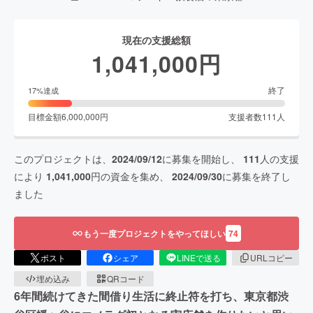
現在の支援総額
1,041,000
円
終了
17
%達成
目標金額
6,000,000
円
支援者数
111
人
このプロジェクトは、
2024/09/12
に募集を開始し、
111
人の支援
により
1,041,000
円の資金を集め、
2024/09/30
に募集を終了し
ました
もう一度プロジェクトをやってほしい
74
ポスト
シェア
LINEで送る
URLコピー
埋め込み
QRコード
6年間続けてきた間借り生活に終止符を打ち、東京都渋