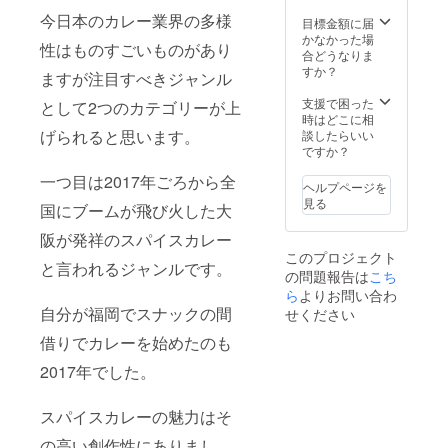
分1回
３日間
今日本のカレー業界の多様
・有効
時間の
目標金額に届
期限：
取れる
かなかった場
性はものすごいものがあり
2026年
方。 10
合どうなりま
12月末
回程度
すか？
ますが注目すべきジャンル
まで ・
の電話
詳細が
でのア
支援で困った
として2つのカテゴリーが上
決まり
フター
時はどこに相
次第、
サポー
げられると思います。
談したらいい
メール
トあ
ですか？
で連絡
り。 レ
一つ目は2017年ごろから全
しま
シピ付
ヘルプページを
す。 ※
きで
見る
国にブームが飛び火した大
店舗の
す。 質
詳細：
問は電
阪が発祥のスパイスカレー
幡ヶ谷
話で受
このプロジェクト
駅近辺
け付け
と言われるジャンルです。
の問題報告は
こち
（詳細
ますの
ら
よりお問い合わ
な住所
で、イ
は後日
ンスタ
自分が福岡でスナックの間
せください
ご連絡
グラム
借りでカレーを始めたのも
にて共
かキャ
有しま
ンプ
2017年でした。
す）
ファイ
ヤーか
らご連
スパイスカレーの魅力はそ
絡くだ
さい。
の高い創作性にありまし