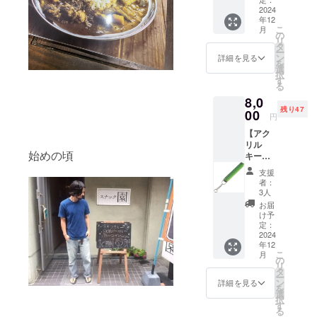
のメー
2024
年12
ルと素
こ
月
材を厳
の
リ
選した
タ
ー
チャッ
ン
詳細を見る
を
トマサ
選
択
ラをお
す
る
送りし
8,0
ます。
残り47
イベン
00
円
ト限定
【アク
で販売
リル
したと
始めの頃
キーホ
ころ大
ル
好評
支援
ダー】
だった
者：
感謝の
商品で
3人
気持ち
す。
お届
を込め
色々な
け予
たメー
料理に
定：
ルとア
2024
一振り
年12
クリル
すれば
こ
月
キーホ
劇的な
の
リ
ルダー
味変が
タ
ー
を送ら
得られ
ン
詳細を見る
を
せてい
ます。
選
択
ただき
オスス
す
る
ます。
メ例、