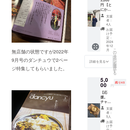
円 【と
にかく
応援】
支援
とにか
者：
く応援
4人
してい
お届
る！と
け予
いう方
定：
に。 応
2024
年12
援して
こ
月
無店舗の状態ですが2022年
くださ
の
リ
る方に
タ
ー
9月号のダンチュウで2ペー
感謝の
ン
詳細を見る
を
気持ち
選
ジ特集してもらいました。
択
をメー
す
る
ルで送
5,0
らせて
残り45
いただ
00
円
きま
【応
す。
援。
チャッ
トマサ
支援
ラ80g】
者：
応援し
5人
てくだ
お届
さる方
け予
にお礼
定：