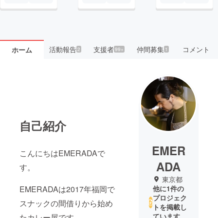
活動報告
支援者
仲間募集
コメント
ホーム
2
99+
1
自己紹介
EMER
こんにちはEMERADAで
ADA
す。
東京都
EMERADAは2017年福岡で
他に1件の
プロジェク
スナックの間借りから始め
トを掲載し
ています
たカレー屋です。