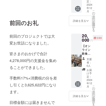
に！日
てきま
定：
段階の
催予定
本では
2024
した。
メ
です。
年12
まだ情
あまり
ニュー
※新宿区
こ
月
報が少
公には
の
の食事
新大久
リ
ないタ
してい
タ
会にご
保集合
ー
ミル式
ません
ン
招待し
詳細を見る
前回のお礼
になり
を
のビリ
でした
選
ます。
ます。
択
ヤニの
が、今
す
・貸切
※購入
る
教室。
回初め
の相談
費、食
20,
ビデオ
て講座
前回のプロジェクトでは大
承りま
費は別
残り30
チャッ
000
として
す。 ・
途かか
円
変お世話になりました。
トを
公開し
会員券
りま
【オン
使った4
ようと
がない
す。・
ライン
名程の
思いま
お連れ
詳細が
皆さまのおかげで合計
飲食店
グルー
す。 料
のお客
決まり
開業ア
プレッ
理と振
様も特
次第、
支援
4,278,000円の支援金を集め
ドバイ
スンで
動、無
典が受
者：
メール
ス】 遠
す。 本
意識、
0人
けれま
でご連
ることができました。
くにお
格的で
男性性
す。 ・
お届
絡いた
住まい
簡単で
と女性
け予
店舗の
しま
の方
失敗し
定：
性、お
手数料17%+消費税の分を差
オープ
す。
に！こ
2024
ないタ
すすめ
ンから2
年12
れから
ミル式
し引くと3,625,622円になり
の本な
年間有
こ
月
飲食店
ビリヤ
の
ど。 4
効で
リ
ます。
を開業
ニの作
タ
名程の
す。
ー
された
り方。
ン
グルー
詳細を見る
を
い方に
レシピ
選
プレッ
択
目標金額には届きませんで
アドバ
付きで
す
スンに
る