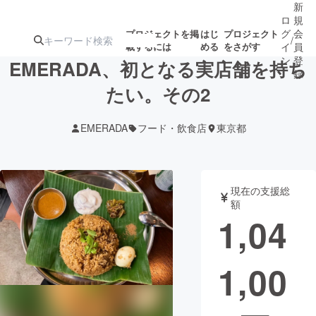
新
ロ
規
グ
会
プロジェクトを掲
はじ
プロジェクト
/
載するには
める
をさがす
イ
員
ン
登
EMERADA、初となる実店舗を持ち
録
たい。その2
人気のプロ
注目のリ
注目の新着プロ
募集終了が近いプ
もうすぐ公開
EMERADA
フード・飲食店
東京都
ジェクト
ターン
ジェクト
ロジェクト
されます
アート・写真
音楽
現在の支援総
額
1,04
テクノロジー・ガジェット
ゲーム・サ
1,00
映像・映画
書籍・雑誌
ビジネス・起業
チャレンジ