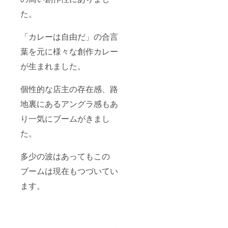
交通
費、滞
た。
在費は
支援者
「カレーは自由だ」の合言
様負担
になり
葉を元に様々な創作カレー
ます。
場所、
が生まれました。
エメラ
ダ実店
舗で
個性的な店主の存在感、路
す。
地裏にあるアングラ感もあ
り一気にブームがきまし
た。
多少の波はあってもこの
ブームは現在もつづいてい
ます。