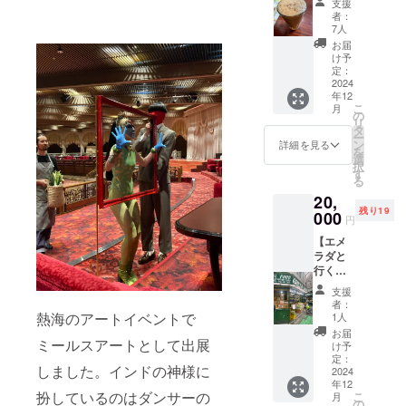
支援
れば専
はな
す。 料
者：
門店よ
く、ま
理と振
7人
り美味
だ日本
動、無
お届
しい味
ではあ
意識、
け予
が作れ
まり紹
定：
男性性
てもう
2024
介され
と女性
年12
一生
てない1
性、オ
こ
月
チャイ
色の
の
ススメ
リ
作りに
ぎっし
タ
の本な
ー
は困ら
りした
ン
ど。 ※
詳細を見る
を
なくな
タイプ
選
いわゆ
択
る講
になり
す
る霊感
る
座。 マ
ます。
的な話
20,
サラ
最高の
や自己
残り19
チャイ
000
アロマ
啓発系
円
の作り
と旨味
の内容
【エメ
方。材
です。
ではあ
ラダと
料選び
「原材
りませ
行く！
などの
料及び
ん。 ・
新大久
座学か
添加物
実施概
支援
保仕入
ら始め
等の食
要：120
者：
れ体験
て実践
熱海のアートイベントで
品表示
1人
分〜180
ツ
までや
はお届
分×1回
お届
アー！
ミールスアートとして出展
りま
け商品
け予
・有効
】 エメ
す。 一
定：
のラベ
期限：
しました。インドの神様に
ラダが
2024
度に4人
ルに表
2026年
年12
仕入れ
ぐらい
記され
12月末
扮しているのはダンサーの
こ
月
でよく
のグ
の
ます。
まで ・