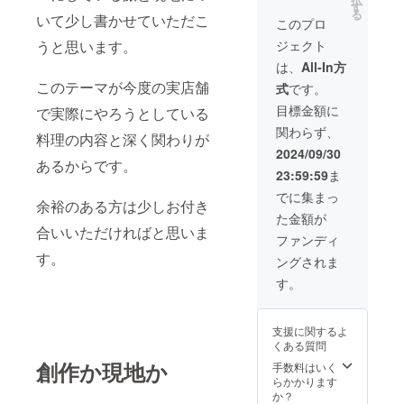
ターン
かた。
まで教
す
年間使用可能で
にて共
次第、
る
いて少し書かせていただこ
に貼付
５回程
えると
す。 ※ 店舗の詳
有しま
このプロ
メール
された
度の電
いう講
細：幡ヶ谷駅近
す）
で連絡
ジェクト
うと思います。
ラベル
話での
座は世
辺（詳細な住所
しま
や注意
アフ
界でも
は後日ご連絡に
は、
All-In方
す。 ※
書きを
ターサ
まだな
て共有します）
店舗の
このテーマが今度の実店舗
式
です。
ご確認
ポート
いと思
詳細：
くださ
あり。
いま
目標金額に
幡ヶ谷
で実際にやろうとしている
い。」
レシピ
す。 お
駅近辺
関わらず、
付きで
一人様
料理の内容と深く関わりが
（詳細
す。 質
または
2024/09/30
な住所
あるからです。
問は電
お連れ
は後日
23:59:59
ま
話で受
の方も
ご連絡
け付け
含めた
でに集まっ
にて共
余裕のある方は少しお付き
ますの
二名
有しま
た金額が
でキャ
様。
す）
合いいただければと思いま
ンプ
2024年
ファンディ
ファイ
12月ま
す。
ングされま
ヤーま
でに開
たはイ
催予定
す。
ンスタ
です 兄
グラム
弟2人で
からご
教えま
支援に関するよ
連絡く
す。 ３
くある質問
ださ
日間か
創作か現地か
い。 ・
けて行
手数料はいく
実施概
います
らかかります
要：240
ので、
か？