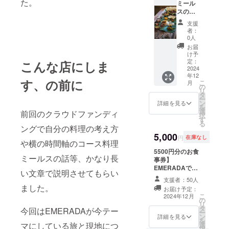
た。
るフワ
に教え
ミール
のグ
融機関
パラの
ます。
スの教
ループ
に融資
タイプ
色が別
室】 ベ
レッス
をお願
支援
です。
れてい
ジミー
ンで
いして
者：
大変す
るフワ
ルスを
す。 ・
どう
0人
ぎて封
パラの
教えま
実施概
だった
お届
印して
タイプ
す。15
要：180
か。物
け予
まし
です。
品目程
分×1回
定：
件の見
こんな店にしま
た。冷
食事、
度。 食
2024
・有効
方、不
年12
凍でお
ビリヤ
事、
期限：
動産の
す、の前に
こ
月
送りし
ニの哲
ミール
2026年
の
注意
リ
ます。
学の部
スの哲
12月末
タ
点。誰
ー
「原材
分から
学的な
まで ・
ン
に相談
詳細を見る
を
料及び
教えま
ところ
詳細が
選
すべき
前回のクラウドファンディ
択
添加物
す。
から実
決まり
す
か。な
る
等の食
2024年
際の構
次第、
ングで自分の料理の考え方
どな
品表示
12月ま
成の仕
5,000
メール
ど。 ・
円
在庫なし
はお届
でに開
方まで
や横の時間軸のコース料理
で連絡
実施概
け商品
催予定
全て教
5500円分のお食
しま
要：120
ミールスの話等、かなり長
のラベ
です 兄
えま
事券】
す。 ※
分〜180
ルに表
弟2人で
す。 座
EMERADAで使
店舗の
分×1回
い文章で説明させてもらい
記され
2日間か
学と調
えるお食事券
詳細：
・有効
支援者：50人
ます。
けて指
理。
1100円分×5枚を
幡ヶ谷
期限：
ました。
お届け予定：
商品開
導しま
ミール
発行します。 ・
駅近辺
2026年
こ
2024年12月
封前に
すので
スの味
の
店舗でお渡しし
（詳細
12月末
リ
は必ず
２日間
の細か
タ
ます。 ・譲渡も
な住所
まで ・
今回はEMERADAが今テー
ー
お届け
時間が
い構成
ン
可能です。 ・店
は後日
詳細を見る
詳細が
を
のリ
取れる
の仕方
選
マにしている旅と現地につ
舗オープンから2
ご連絡
決まり
択