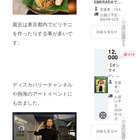
ラムス
EMERADAで使
ン食で
ティッ
えるお食事券
はあり
支援者：14人
クは
1100円分×10枚
ませ
お届け予定：
スー
を発行します。
ん。
こ
2024年12月
パー
の
・店舗でお渡し
ヨーグ
最近は東京都内でビリヤニ
リ
フード
タ
します。 ・譲渡
ルトな
ー
として
ン
も可能です。 ・
どを含
詳細を見る
を作ったりする事が多いで
を
注目さ
選
店舗オープンか
むイン
択
れてい
す
す。
ら2年間使用可能
ドベジ
る
るモリ
です。 ※ 店舗の
的料理
12,
ンガ野
詳細：幡ヶ谷駅
です。
残り19
000
菜の部
近辺（詳細な住
「原材
円
分で
所は後日ご連絡
料及び
【オン
す。※
にて共有しま
添加物
ライ
動物性
す）
等の食
ン。無
の食材
品表示
意識の
は入り
はお届
支援
ディスカバリーチャンネル
講座】
ませ
け商品
者：
※リクエ
ん。
1人
のラベ
や熱海のアートイベントに
ストが
「原材
ルに表
お届
ありま
料及び
け予
記され
も出ました。
したの
定：
添加物
ます。
で追加
2024
等の食
商品開
年12
させて
品表示
封前に
こ
月
いただ
の
はお届
は必ず
リ
きまし
タ
け商品
お届け
ー
た。 普
ン
のラベ
詳細を見る
のリ
を
段意識
選
ルに表
ターン
択
してい