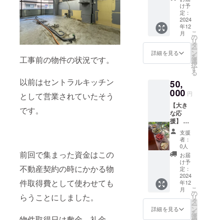
注意
レーの
だけで
け予
点。誰
定番、
何百万
定：
に相談
スパイ
2024
円や
すべき
年12
シーチ
何ヶ月
か。な
こ
月
キンカ
間とい
の
どな
リ
レーを
う時間
タ
ど。2時
ー
教えま
の損害
ン
詳細を見る
間から3
を
工事前の物件の状況です。
す。
を出す
選
時間を
択
【対
可能性
す
考えて
る
象】こ
があり
いま
以前はセントラルキッチン
50,
れから
ます。
す。1対
カレー
000
実際自
円
として営業されていたそう
1です。
の専門
分もそ
時間が
【大き
店を始
うなり
です。
足りな
な応
めよう
かけま
い場合
援】 お
として
した。
は2回に
礼の
いる
飲食店
支援
分けて
メール
方、専
開業の
者：
行いま
を送ら
門店で
話は世
0人
す。 ・
せても
はない
前回で集まった資金はこの
の中で
お届
実施概
らうと
けれど
は毎日
け予
要：120
不動産契約の時にかかる物
共に
も本格
定：
のよう
分〜180
様々な
2024
的なカ
に起
分×1回
件取得費として使わせても
年12
特典を
レーを
こって
こ
・有効
月
つけさ
メ
の
いる話
らうことにしました。
リ
期限：
せても
ニュー
タ
ですが
ー
2026年
らいま
におか
ン
ネット
詳細を見る
を
12月末
す。 ・
れたい
選
にはリ
物件取得日は敷金、礼金、