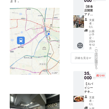
000
ます。
アドバ
円
要：180
まり次第、メー
す
イスさ
【飲食
分×1回
ルでご連絡いた
せても
店開業
・有効
します。 ※ 店舗
らえた
アドバ
期限：
の詳細：幡ヶ谷
らと思
イス】
2026年
駅近辺（詳細な
いま
支援
これか
12月末
住所は後日ご連
者：
す。
ら飲食
まで ・
0人
絡にて共有しま
【内
店を開
詳細が
す）
お届
容】ク
業され
決まり
け予
ラウド
たい方
定：
次第、
ファン
にアド
2024
メール
ディン
年12
バイス
で連絡
グのや
こ
月
をしま
の
しま
り方、
リ
す。今
タ
す。 ※
メリッ
ー
回自分
ン
店舗の
詳細を見る
ト、デ
を
自身初
選
詳細：
メリッ
択
めて実
す
幡ヶ谷
ト。金
る
店舗を
駅近辺
融機関
35,
持とう
（詳細
に融資
残り40
と活動
000
な住所
円
をお願
してき
は後日
いして
【スパ
ました
ご連絡
どう
イシー
が、本
にて共
だった
チキン
当に
有しま
か。物
カレー
ちょっ
す）
支援
件の見
教室】
とした
者：
方、不
スパイ
事を知
0人
動産の
スカ
らない
お届