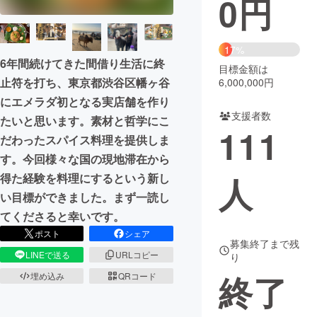
0
円
まちづくり・地域活性化
17%
6年間続けてきた間借り生活に終
目標金額は
CAMPFIRE for Social Good
CAMPFIRE Creation
止符を打ち、東京都渋谷区幡ヶ谷
6,000,000円
CAMPFIREふるさと納税
machi-ya
コミュニティ
にエメラダ初となる実店舗を作り
支援者数
たいと思います。素材と哲学にこ
111
だわったスパイス料理を提供しま
す。今回様々な国の現地滞在から
人
得た経験を料理にするという新し
い目標ができました。まず一読し
てくださると幸いです。
ポスト
シェア
募集終了まで残
LINEで送る
URLコピー
り
終了
埋め込み
QRコード