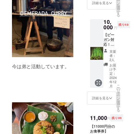
ー
ティッ
にて共
ン
封前に
詳細を見る
若干の
のリ
を
クのビ
有しま
選
は必ず
変更が
ターン
択
リヤニ
す） ※
す
お届け
ある可
に貼付
る
を発送
詳細が
のリ
能性が
された
10,
させて
決まり
ターン
ありま
ラベル
残り48
いただ
000
次第、
に貼付
す。
円
や注意
きま
メール
された
書きを
【ビー
す。 ド
でご連
ラベル
ご確認
ガン対
ラムス
絡いた
や注意
くださ
応！ド
ティッ
しま
書きを
い。」
ラムス
クは
す。
ご確認
支援
ティッ
スー
くださ
者：
クの冷
パー
2人
い。」
凍ビリ
フード
お届
今は弟と活動しています。
ヤニ
として
け予
350g×3
注目さ
定：
個】 世
2024
れてい
年12
にも珍
るモリ
こ
月
しいド
ンガ野
の
リ
ラムス
菜の部
タ
ー
ティッ
分で
ン
詳細を見る
を
クのビ
す。 ※
選
択
リヤニ
お肉は
す
る
を発送
入って
させて
11,000
いませ
円
残り86
いただ
んが完
きま
【11000円分の
全な
す。 ド
お食事券】
ビーガ