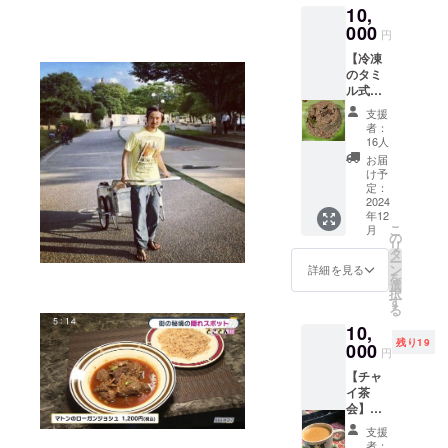
10,
記念品
フライ
として
000
ドポテ
円
アクリ
ト、天
【冷凍
ルの
津、ア
のタミ
キーホ
イスク
ル式の
ルダー
リー
ビリヤ
を作ろ
ム、市
支援
ニ
うと思
販のカ
者：
350g×3
いま
レーな
16人
個】 本
す。 デ
ど。 ※
お届
格的な
ザイ
チャッ
け予
タミル
ナーさ
定：
ト
式のビ
2024
んにデ
（チャ
年12
リヤニ
ザイン
ート）
こ
月
を送ら
を依頼
の
マサラ
リ
せても
しま
タ
はアム
ー
らいま
す。
ン
チュー
詳細を見る
を
す。 食
ニュー
選
ルとい
択
材はマ
アカオ
す
う酸味
る
トンと
の思い
のある
10,
なりま
出と共
乾燥マ
残り19
す。最
000
に
ンゴー
円
近流行
HOTEL
のパウ
【チャ
りの2色
ニュー
ダーを
イ茶
のフワ
エメラ
中心と
会】
パラタ
ダと刻
した
チャイ
イプで
印しよ
ミック
支援
を飲ん
はな
うと思
ススパ
者：