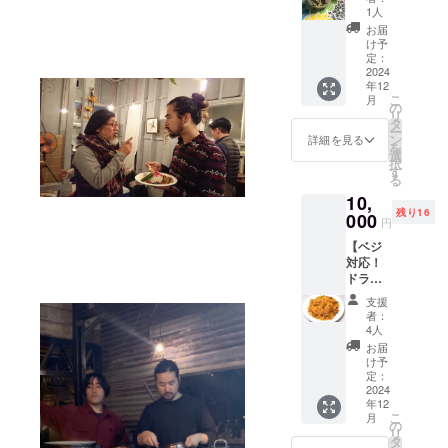
でお
く、ま
いま
1人
イスで
しゃべ
だ日本
す。 色
す。
お届
りしま
ではあ
はエメ
け予
様々な
しょ
まり紹
定：
ラルド
チャッ
う。 ど
2024
介され
グリー
ト料理
年12
んなお
てない1
ンで
があ
こ
月
話で
色の
の
す。 実
り、イ
リ
も。
ぎっし
タ
際のホ
ンドに
ー
5〜6人
りした
ン
テルで
詳細を見る
おける
を
で2時間
タイプ
選
使われ
一大
択
ぐらい
になり
す
ている
ジャン
る
を予定
ます。
様な大
ルで
10,
してい
最高の
きく存
す。
残り16
ます。
000
アロマ
在感の
「原材
円
場所、
と旨味
あるも
料及び
【ベジ
東京都
です。
のにし
添加物
対応！
内エメ
「原材
たいと
等の食
ドラム
ラダ実
料及び
思いま
品表示
ス
店舗。
添加物
す。 サ
はお届
支援
ティッ
※ 店舗
等の食
イズ
者：
け商品
クの冷
の詳
品表示
4人
アクリ
のラベ
凍ビリ
細：
はお届
ルの部
お届
ルに表
ヤニ
幡ヶ谷
け商品
け予
分が約
記され
350g×3
駅近辺
定：
のラベ
18cm ※
ます。
個】 世
2024
（詳細
ルに表
色、サ
商品開
年12
にも珍
な住所
記され
イズに
封前に
こ
月
しいド
は後日
の
ます。
つきま
は必ず
リ
ラムス
ご連絡
タ
商品開
しては
お届け