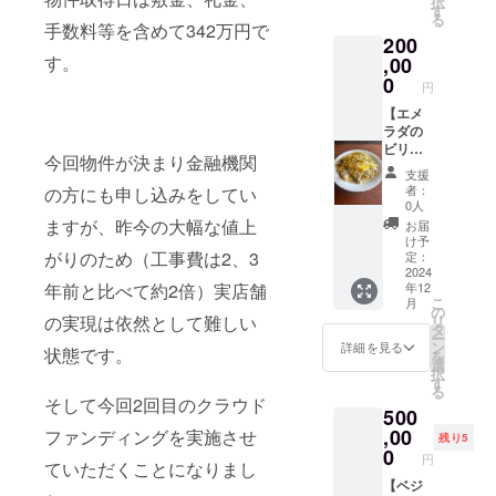
択
まで ・
会員券
方、調
す
アルす
る
詳細は
・
理経験
手数料等を含めて342万円で
ぎてほ
メール
200
チャッ
は浅い
とんで
で連絡
トマサ
す。
,00
けれど
出てこ
しま
ラ100g
知り合
0
ない情
円
す。 ・
・アク
いに自
報で
受講方
リル
【エメ
慢でき
す。自
法：オ
キーホ
ラダの
るよう
分の経
ンライ
ルダー
ビリヤ
な本格
験を踏
今回物件が決まり金融機関
ンの場
・エメ
ニのビ
的なカ
まえて
支援
合：
ラダの
リヤニ
レーを
アドバ
者：
の方にも申し込みをしてい
zoomを
ビリヤ
教室】
作りた
イスさ
0人
使用し
ニ
エメラ
い方
せても
ますが、昨今の大幅な値上
お届
ます。
400g×4
ダのビ
等。レ
らえた
け予
エメラ
リヤ
がりのため（工事費は2、3
シピ付
定：
らと思
ダの今
ニ。エ
2024
きで
いま
年12
年前と比べて約2倍）実店舗
まで
メラダ
す。
す。
こ
月
培って
の今ま
2024年
の
【内
リ
の実現は依然として難しい
きた技
で培っ
12月ま
タ
容】ク
ー
術の全
てきた
でに開
ン
ラウド
詳細を見る
状態です。
を
てを集
技術の
催予定
選
ファン
択
結させ
全てを
です 場
す
ディン
る
たスペ
集結さ
所、東
グのや
そして今回2回目のクラウド
500
シャル
せたス
京都内
り方、
なビリ
ペシャ
,00
エメラ
ファンディングを実施させ
メリッ
残り5
ヤニ、
ルなビ
ダ実店
0
ト、デ
円
ていただくことになりまし
色が別
リヤニ
舗。 4
メリッ
れてい
を完全
【ベジ
人ほど
ト。金