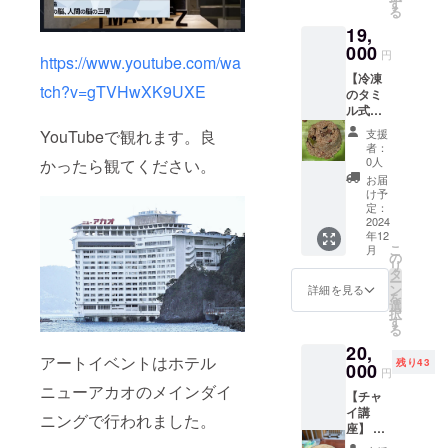
す
記され
に貼付
る
ないけ
ます。
された
19,
れど必
商品開
ラベル
ず自分
000
封前に
や注意
円
https://www.youtube.com/wa
達の行
は必ず
書きを
【冷凍
動に影
お届け
ご確認
tch?v=gTVHwXK9UXE
のタミ
響を及
のリ
くださ
ル式の
ぼして
ターン
い。」
ビリヤ
いる物
に貼付
支援
YouTubeで観れます。良
ニ
や概
された
者：
350g×6
念。 今
0人
かったら観てください。
ラベル
個】 本
までそ
や注意
お届
格的な
ういっ
け予
書きを
タミル
た事象
定：
ご確認
式のビ
2024
を集め
くださ
年12
リヤニ
てきま
い。」
こ
月
を送ら
した。
の
リ
せても
あまり
タ
ー
らいま
公には
ン
詳細を見る
を
す。 食
してい
選
択
材はマ
ません
す
る
トンと
でした
20,
なりま
が、今
アートイベントはホテル
残り43
す。最
000
回初め
円
近流行
て講座
ニューアカオのメインダイ
【チャ
りの2色
として
イ講
のフワ
公開し
ニングで行われました。
座】 一
パラタ
ようと
度受け
イプで
思いま