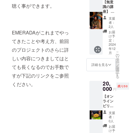
【無意
のを作
スパイ
（詳細
聴く事ができます。
識の講
ろうと
スや食
な住所
座】 ※
思いま
材のお
は後日
リクエ
す。会
すすめ
ご連絡
支援
ストが
員券は
の買い
にて共
者：
ありま
ご来店
方や良
2人
有しま
したの
の際に
い店、
EMERADAがこれまでやっ
す）
お届
で追加
お渡し
仕入れ
け予
させて
しま
定：
てきたことや考え方、前回
の合間
いただ
2024
す。 会
に行く
年12
のプロジェクトのさらに詳
きまし
員特典
美味い
こ
月
た。 普
・通常
の
店な
リ
しい内容につきましてはと
段意識
の予約
タ
ど。 買
ー
してい
は1週間
ン
い物、
詳細を見る
ても長くなるのでお手数で
を
ないけ
前か2週
選
食事を
択
れど必
間前か
す
含めて3
すが下記のリンクをご参照
る
ず自分
らと考
時間ほ
20,
達の行
えてい
ください。
どで考
残り50
動に影
000
ます。
えてい
円
響を及
会員の
ます。
【オン
ぼして
お客様
4人ぐら
ライン
いる物
は1ヶ月
いの人
ビリヤ
や概
前から
数で考
ニ教
念。 今
予約可
えてい
支援
室】 遠
までそ
能で
ます。
者：
くにお
ういっ
す。 ・
0人
2024年
住まい
た事象
未発表
12月ま
お届
の方
を集め
の試作
け予
でに開