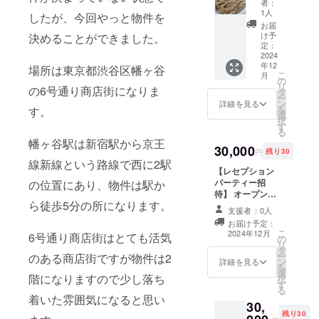
りま
者：
次第、
報が少
プレッ
す。実
1人
メール
したが、今回やっと物件を
ないタ
スンで
際自分
お届
で連絡
ミル式
す。 ・
もそう
け予
決めることができました。
しま
のビリ
実施概
定：
なりか
す。 ※
ヤニの
2024
要：180
けまし
店舗の
年12
教室。
分×1回
場所は東京都渋谷区幡ヶ谷
た。飲
詳細：
こ
月
4名程の
・有効
の
食店開
幡ヶ谷
リ
の6号通り商店街になりま
グルー
期限：
タ
業の話
駅近辺
ー
プレッ
2026年
ン
は世の
詳細を見る
（詳細
を
す。
スンで
12月末
選
中では
な住所
択
す。 本
まで ・
す
毎日の
は後日
る
格的で
詳細が
ように
ご連絡
幡ヶ谷駅は新宿駅から京王
簡単で
30,000
決まり
起こっ
にて共
円
残り30
失敗し
次第、
ている
線新線という路線で西に2駅
有しま
ないタ
【レセプション
メール
話です
す）
ミル式
パーティー招
で連絡
の位置にあり、物件は駅か
がネッ
ビリヤ
待】 オープン前
しま
トには
ニの作
ら徒歩5分の所になります。
のレセプション
す。 ※
リアル
支援者：0人
り方。
パーティーにご
店舗の
すぎて
お届け予定：
レシピ
招待します。 こ
詳細：
ほとん
こ
2024年12月
6号通り商店街はとても活気
付きで
の
の日だけの通常
幡ヶ谷
で出て
リ
す。 場
タ
とは違う特別メ
駅近辺
こない
ー
のある商店街ですが物件は2
所、東
ン
ニューでお出迎
（詳細
詳細を見る
情報で
を
京都内
選
えします。 2024
な住所
す。自
階になりますので少し落ち
択
エメラ
す
年12月までに開
は後日
分の経
る
ダ実店
催予定です 場
ご連絡
験を踏
着いた雰囲気になると思い
30,
舗。 ・
所、エメラダ実
にて共
まえて
残り30
実施概
店舗。※詳細が決
有しま