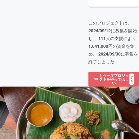
このプロジェクトは、
2024/09/12
に募集を開始
し、
111
人の支援により
1,041,000
円の資金を集
め、
2024/09/30
に募集を
終了しました
もう一度プロジェ
7
クトをやってほし
4
い