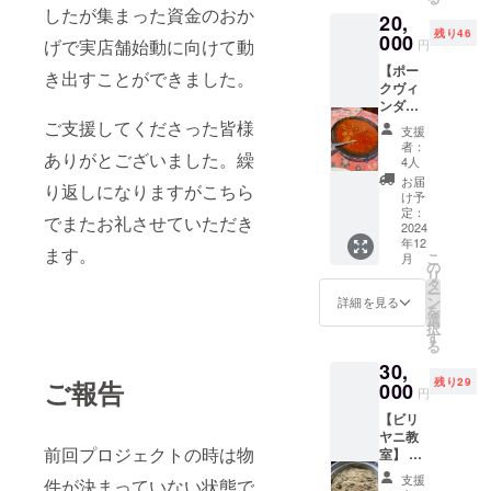
イスを
す。 ・
なりま
したが集まった資金のおか
20,
しま
実施概
す。 ※
残り46
す。今
000
要：180
いわゆ
げで実店舗始動に向けて動
円
回自分
分×1回
る霊感
【ポー
自身初
・有効
き出すことができました。
的な話
クヴィ
めて実
期限：
や自己
ンダ
店舗を
2026年
啓発系
ルーの
持とう
ご支援してくださった皆様
12月末
の内容
支援
教室】
と活動
まで ・
ではあ
者：
ありがとございました。繰
ゴアの
してき
詳細は
4人
りませ
伝統料
ました
メール
ん。 場
お届
り返しになりますがこちら
理ポー
が、本
で連絡
け予
所、東
クヴィ
当に
定：
しま
京都内
でまたお礼させていただき
ンダ
2024
ちょっ
す。 ・
エメラ
年12
ルーの
とした
受講方
ダ実店
ます。
こ
月
作り方
事を知
の
法：オ
舗。 ・
リ
の教室
らない
タ
ンライ
実施概
ー
です。
だけで
ン
ンの場
詳細を見る
要：
を
ポーク
何百万
選
合：
120〜
択
ヴィン
円とい
す
zoomを
180分分
る
ダルー
うお金
使用し
×1回 ・
30,
の特
や何ヶ
ます。
有効期
残り29
ご報告
性。バ
000
月間と
限：
円
ランス
いう時
2026年
【ビリ
の作り
間の損
12月末
ヤニ教
方。な
害を出
まで ・
前回プロジェクトの時は物
室】 日
ど 4名
す可能
詳細が
本では
ほどの
性があ
決まり
支援
件が決まっていない状態で
まだ情
グルー