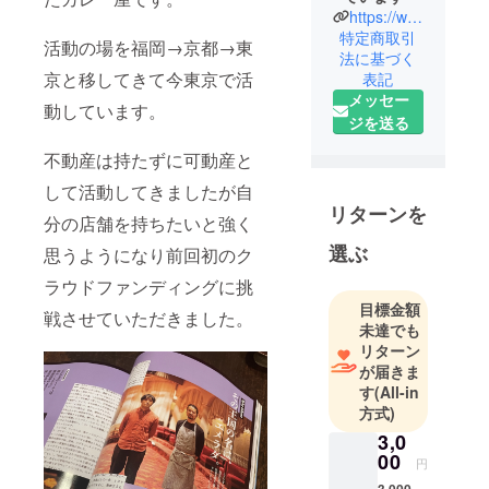
https://www.instagram.com/emerada_curry/
特定商取引
活動の場を福岡→京都→東
法に基づく
京と移してきて今東京で活
表記
メッセー
動しています。
ジを送る
不動産は持たずに可動産と
して活動してきましたが自
リターンを
分の店舗を持ちたいと強く
選ぶ
思うようになり前回初のク
ラウドファンディングに挑
目標金額
戦させていただきました。
未達でも
リターン
が届きま
す
(All-in
方式)
3,0
00
円
3,000