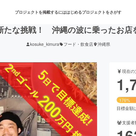
プロジェクトを掲載するには
はじめる
プロジェクトをさがす
新たな挑戦！ 沖縄の波に乗ったお店を
kosuke_kimura
フード・飲食店
沖縄県
注目のリターン
注目の新着プロジェクト
募集終了が近いプロジェクト
も
現在の
音楽
舞台・パフォーマンス
1,
ゲーム・サービス開発
フード・飲食店
176%
書籍・雑誌出版
アニメ・漫画
目標金額は1
支援者
チャレンジ
ビューティー・ヘルスケ
16