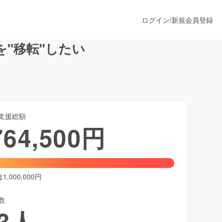
ログイン
/
新規会員登録
"移転"したい
うすぐ公開されます
支援総額
プロダクト
764,500
円
ファッション
スポーツ
,000,000円
数
ア
ソーシャルグッド
3
人