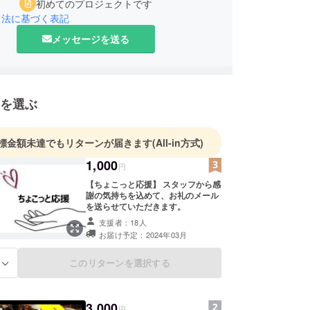
初めてのプロジェクトです
引法に基づく表記
メッセージを送る
を選ぶ
標金額未達でもリターンが届きます
(All-in方式)
1,000
円
【ちょこっと応援】 スタッフから感
謝の気持ちを込めて、お礼のメール
を送らせていただきます。
支援者：18人
お届け予定：2024年03月
このリターンを選択する
る
3,000
円