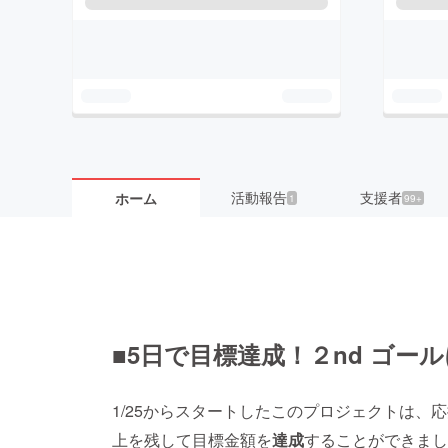
活動報告
支援者
ホーム
1
99+
■5日で目標達成！２nd ゴー
1/25からスタートしたこのプロジェクトは、
上を残して目標金額を
達成
することができまし