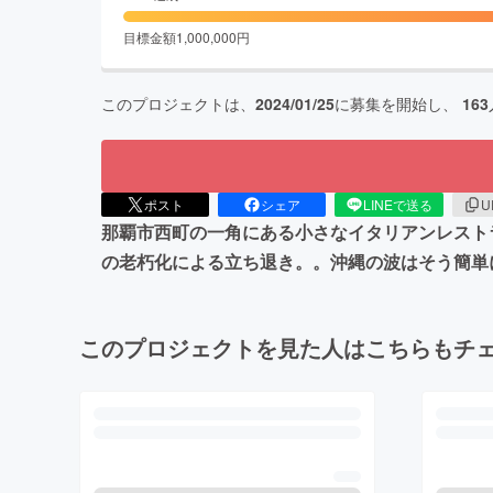
目標金額
1,000,000
円
このプロジェクトは、
2024/01/25
に募集を開始し、
163
ポスト
シェア
LINEで送る
U
那覇市西町の一角にある小さなイタリアンレスト
の老朽化による立ち退き。。沖縄の波はそう簡
このプロジェクトを見た人はこちらもチ