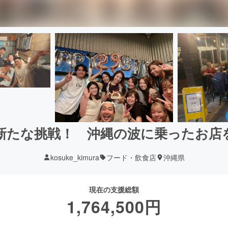
新たな挑戦！ 沖縄の波に乗ったお店を
kosuke_kimura
フード・飲食店
沖縄県
現在の支援総額
1,764,500
円