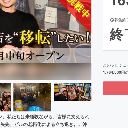
募集終
CAMPFIRE for Social Good
CAMPFIRE Creation
終
CAMPFIREふるさと納税
machi-ya
コミュニティ
このプロジェ
1,764,500
円
ン。私たちは未経験ながら、皆様に支えられ
な矢先、ビルの老朽化による立ち退き。。沖