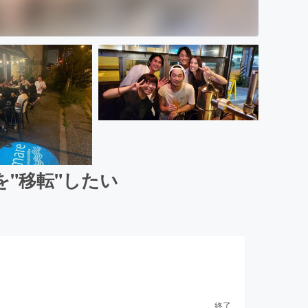
"移転"したい
終了