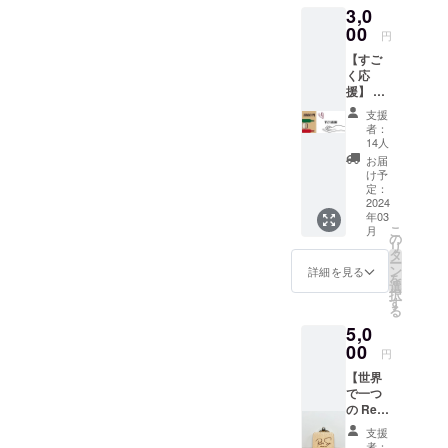
3,0
の金額
以下の
00
円
場合、
【すご
次回来
く応
店時に
援】 ス
繰り越
タッフ
し利用
支援
から感
可 ・ド
者：
謝の気
リンク
14人
持ちを
のみで
お届
込めて
も利用
け予
お礼の
可 ※有
定：
メール
2024
効期限
年03
と、
は
こ
月
RenSa
RenSa
の
リ
からド
オープ
タ
ー
リンク1
ンから2
ン
詳細を見る
を
杯ご提
年間と
選
択
供させ
なりま
す
る
ていた
す。 ※
5,0
だきま
本券の
す。 ※
00
利用に
円
ドリン
際し
【世界
ク特典
て、お
で一つ
の有効
釣りは
の Ren
期限
ご容赦
Sa 木製
は、
いただ
支援
キー
RenSa
いてお
者：