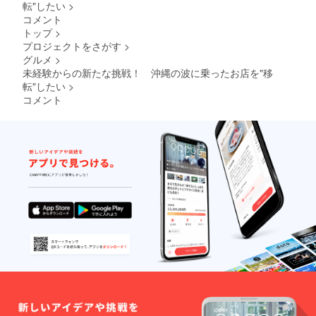
転"したい
>
コメント
トップ
>
プロジェクトをさがす
>
グルメ
>
未経験からの新たな挑戦！ 沖縄の波に乗ったお店を"移
転"したい
>
コメント