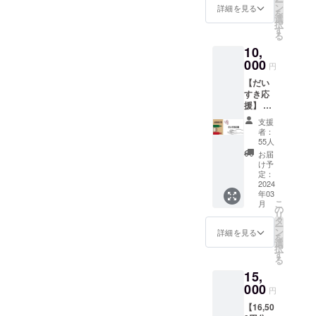
ー
のお会
店舗の
ン
詳細を見る
を
計で利
ロゴを
選
択
用可 ・
彫刻予
す
る
カード
定です
10,
の金額
※20文字
以下の
000
以内で
円
場合、
名前や
【だい
次回来
文章の
すき応
店時に
刻印に
援】 ス
繰り越
ご変更
タッフ
し利用
いたし
支援
から感
可 ・ド
ます。
者：
謝の気
リンク
ご希望
55人
持ちを
のみで
の方は
お届
込め
も利用
「備考
け予
て、お
可 ※有
定：
欄」に
礼の
2024
効期限
ご記入
年03
メール
は
くださ
こ
月
を送ら
RenSa
の
い。
リ
せてい
オープ
タ
※「備考
ー
ただき
ンから2
ン
欄」に
詳細を見る
を
ます。
年間と
選
ご記入
択
また、
なりま
す
がない
る
新店舗
す。 ※
場合は
15,
にお名
本券の
メッ
前（個
000
利用に
セージ
円
人名、
際し
を刻印
【16,50
法人
て、お
させて