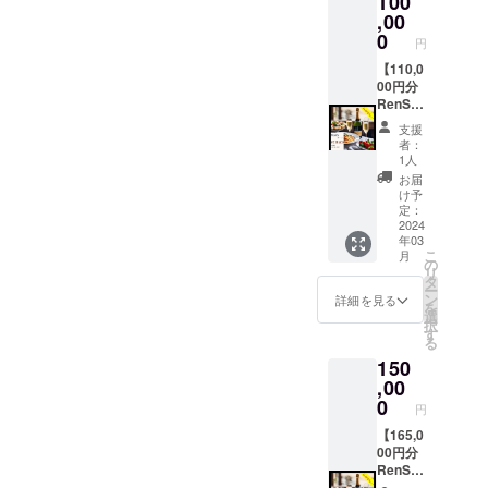
100
以下の
,00
場合、
0
円
次回来
店時に
【110,0
繰り越
00円分
し利用
RenSa
可 ・ド
カー
支援
リンク
ド】 お
者：
のみで
会計の
1人
も利用
際に割
お届
可 ※有
引券と
け予
効期限
してご
定：
は
利用い
2024
年03
RenSa
ただけ
こ
月
オープ
ます ・
の
リ
ンから5
複数人
タ
ー
年間と
のお会
ン
詳細を見る
を
なりま
計で利
選
択
す。 ※
用可 ・
す
る
本券の
カード
150
利用に
の金額
際し
以下の
,00
て、お
場合、
0
円
釣りは
次回来
ご容赦
店時に
【165,0
いただ
繰り越
00円分
いてお
し利用
RenSa
りま
可 ・ド
カー