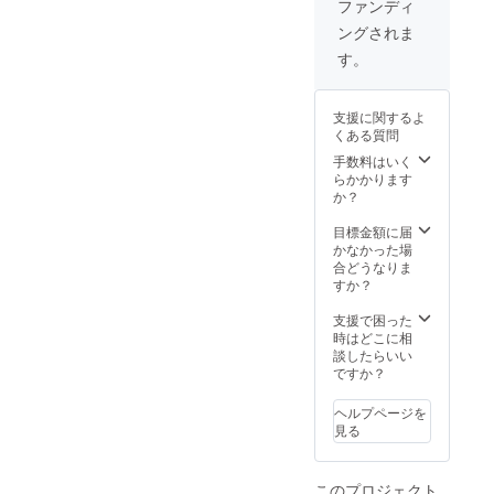
ファンディ
オープ
ングされま
ンから5
年間と
す。
なりま
す。 ※
本券の
支援に関するよ
利用に
くある質問
際し
て、お
手数料はいく
釣りは
らかかります
ご容赦
か？
いただ
いてお
目標金額に届
りま
かなかった場
す。
合どうなりま
すか？
支援で困った
時はどこに相
談したらいい
ですか？
ヘルプページを
見る
このプロジェクト