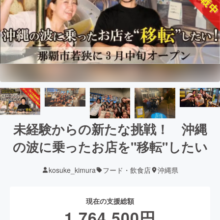
未経験からの新たな挑戦！ 沖縄
の波に乗ったお店を"移転"したい
kosuke_kimura
フード・飲食店
沖縄県
現在の支援総額
1,764,500
円