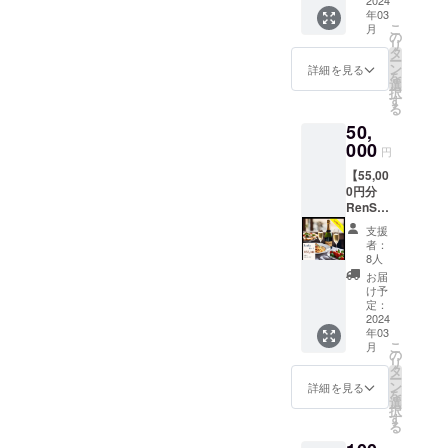
リンク
2024
効期限
年03
を、
は
こ
月
RenSa
RenSa
の
リ
からご
オープ
タ
ー
提供さ
ンから2
ン
詳細を見る
を
せてい
年間と
選
択
ただき
なりま
す
る
ます。
す。 ※
50,
※有効期
本券の
間は最
000
利用に
円
初に利
際し
【55,00
用した
て、お
0円分
日から1
釣りは
RenSa
年間で
ご容赦
カー
す ※1日
いただ
支援
ド】 お
に1回ご
いてお
者：
会計の
利用い
りま
8人
際に割
ただけ
す。
お届
引券と
ます
け予
してご
定：
利用い
2024
年03
ただけ
こ
月
ます ・
の
リ
複数人
タ
ー
のお会
ン
詳細を見る
を
計で利
選
択
用可 ・
す
る
カード
の金額