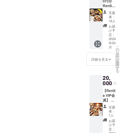
0円分
名、
釣りは
いただ
RenSa
キャッ
ご容赦
きます
カー
チコ
いただ
※以下コ
支援
ド】 お
ピー
いてお
ピペで
者：
会計の
可）を
りま
16人
お使い
際に割
掲示さ
す。
くださ
お届
引券と
せてい
け予
い 文字
してご
ただき
定：
の刻印
利用い
2024
ます。
を希望
年03
ただけ
※掲載内
しま
こ
月
ます ・
容等は
の
す。 ----
リ
複数人
後日、
タ
-----------
ー
のお会
ご支援
ン
詳細を見る
-----------
を
計で利
者様に
選
-----------
択
用可 ・
ご相談
す
----- ※ご
る
カード
させて
希望の
20,
の金額
いただ
文字20
以下の
000
きま
字以内 -
円
場合、
す。 ※
-----------
【RenS
次回来
掲載期
-----------
a VIP会
店時に
間は、
-----------
員】 1
繰り越
掲載日
--------
年間、
し利用
から5年
支援
何度で
可 ・ド
間とさ
者：
もご来
リンク
せてい
7人
店時の
のみで
ただき
お届
ファー
も利用
ます。
け予
ストド
可 ※有
定：