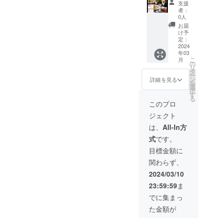
支援
す。
リンク
ド】 お
者：
のみで
会計の
0人
も利用
際に割
お届
可 ※有
引券と
け予
効期限
してご
定：
は
利用い
2024
年03
RenSa
ただけ
こ
月
オープ
ます ・
の
リ
ンから5
複数人
タ
ー
年間と
のお会
ン
詳細を見る
を
なりま
計で利
選
択
す。 ※
用可 ・
す
る
本券の
カード
このプロ
利用に
の金額
ジェクト
際し
以下の
て、お
場合、
は、
All-In方
釣りは
次回来
式
です。
ご容赦
店時に
いただ
繰り越
目標金額に
いてお
し利用
関わらず、
りま
可 ・ド
す。
リンク
2024/03/10
のみで
23:59:59
ま
も利用
可 ※有
でに集まっ
効期限
た金額が
は
RenSa