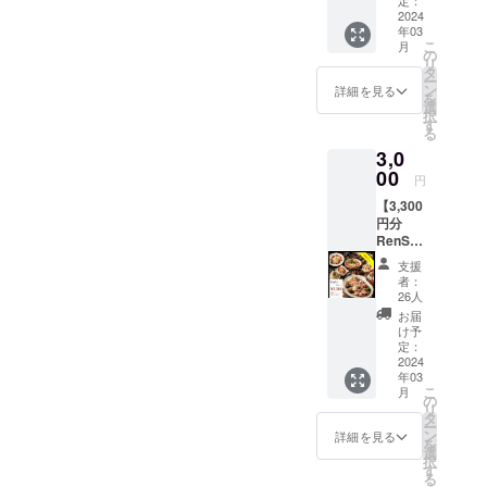
定：
礼の
2024
年03
メール
こ
月
を送ら
の
リ
せてい
タ
ー
ただき
ン
詳細を見る
を
ます。
選
択
す
る
3,0
00
円
【3,300
円分
RenSa
カー
支援
ド】 お
者：
会計の
26人
際に割
お届
引券と
け予
してご
定：
利用い
2024
年03
ただけ
こ
月
ます ・
の
リ
複数人
タ
ー
のお会
ン
詳細を見る
を
計で利
選
択
用可 ・
す
る
カード