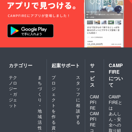
カテゴリー
起案サポート
サ
CAMP
ー
FIRE
テク
ま
プ
ス
ビ
につい
ノロ
ち
ロ
タ
ス
て
ジー
づ
ジ
ッ
・ガ
く
ェ
フ
CAM
CAMP
ジェ
り
ク
に
PFI
FIREと
ット
・
ト
相
RE
は
地
を
談
CAM
あんし
域
作
す
PFI
ん・安
活
る
る
RE
全への
性
資
コ
取り組