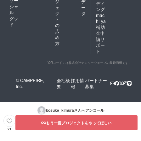
ソー
ジ
デ
ディ
シャ
ェ
ー
ング
ル
ク
タ
mac
グッ
ト
hi-ya
ド
の
補助
広
金申
め
請サ
方
ポー
ト
「QRコード」は株式会社デンソーウェーブの登録商標です。
© CAMPFIRE,
会社概
採用情
パートナー
Inc.
要
報
募集
kosuke_kimura
さんへアンコール
もう一度プロジェクトをやってほしい
21