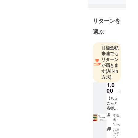
リターンを
選ぶ
目標金額
未達でも
リターン
が届きま
す
(All-in
方式)
1,0
00
円
【ちょ
こっと
応援】
スタッ
支援
フから
者：
感謝の
18人
気持ち
お届
を込め
け予
て、お