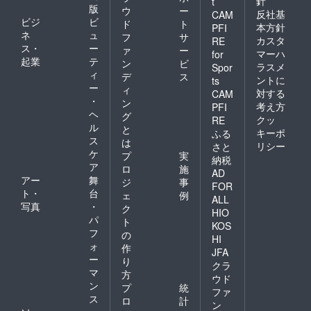
針
t
版
ウ
ー
反社基
CAM
ビジ
ビ
ド
ト
本方針
PFI
ネ
ュ
フ
サ
カスタ
RE
ス・
ー
ァ
ー
マーハ
for
起業
テ
ン
ビ
ラスメ
Spor
ィ
デ
ス
ントに
ts
ー
ィ
対する
CAM
・
ン
考え方
PFI
ヘ
グ
クッ
RE
ル
と
キーポ
ふる
ス
は
リシー
さと
ケ
プ
実
納税
ア
ロ
施
AD
アー
舞
ジ
事
FOR
ト・
台
ェ
例
ALL
写真
・
ク
HIO
パ
ト
KOS
フ
の
HI
ォ
作
JFA
ー
り
クラ
マ
方
ウド
ン
プ
統
ファ
ス
ロ
計
ン