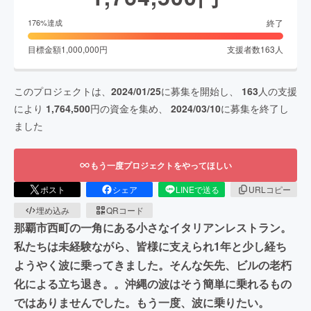
終了
176
%達成
目標金額
1,000,000
円
支援者数
163
人
このプロジェクトは、
2024/01/25
に募集を開始し、
163
人の支援
により
1,764,500
円の資金を集め、
2024/03/10
に募集を終了し
ました
もう一度プロジェクトをやってほしい
ポスト
シェア
LINEで送る
URLコピー
埋め込み
QRコード
那覇市西町の一角にある小さなイタリアンレストラン。
私たちは未経験ながら、皆様に支えられ1年と少し経ち
ようやく波に乗ってきました。そんな矢先、ビルの老朽
化による立ち退き。。沖縄の波はそう簡単に乗れるもの
ではありませんでした。もう一度、波に乗りたい。