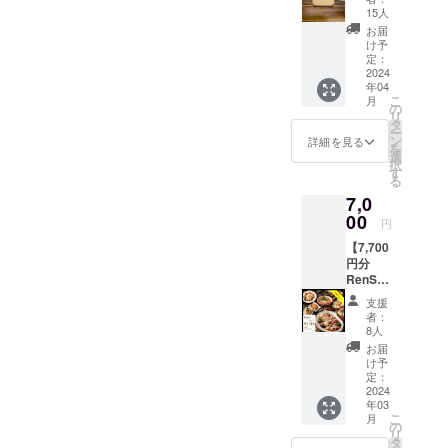
チェー
オープ
りま
15人
ン】 表
ンから
す。
お届
面に
１年間
け予
RenSa
となり
定：
のロゴ
2024
ます。
年04
。 裏面
※ドリン
こ
月
にはス
ク特典
の
リ
タッフ
はメー
タ
ー
からの
ルにて
ン
詳細を見る
を
素敵な
お送り
選
択
メッ
させて
す
る
セージ
いただ
7,0
が刻印
きま
された
00
す。
円
世界で
【7,700
一つの
円分
キー
RenSa
チェー
カー
ンで
支援
ド】 お
す。 大
者：
会計の
きさ：
8人
際に割
35mm
お届
引券と
×
け予
してご
35mm
定：
利用い
2024
※写真は
年03
ただけ
イメー
こ
月
ます ・
ジで
の
リ
複数人
す。新
タ