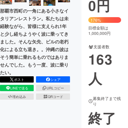
0
円
那覇市西町の一角にある小さなイ
まちづくり・地域活性化
タリアンレストラン。私たちは未
176%
経験ながら、皆様に支えられ1年
目標金額は
CAMPFIRE for Social Good
CAMPFIRE Creation
1,000,000円
と少し経ちようやく波に乗ってき
CAMPFIREふるさと納税
machi-ya
コミュニティ
ました。そんな矢先、ビルの老朽
支援者数
化による立ち退き。。沖縄の波は
163
そう簡単に乗れるものではありま
せんでした。もう一度、波に乗り
人
たい。
ポスト
シェア
LINEで送る
URLコピー
埋め込み
QRコード
募集終了まで残
り
終了