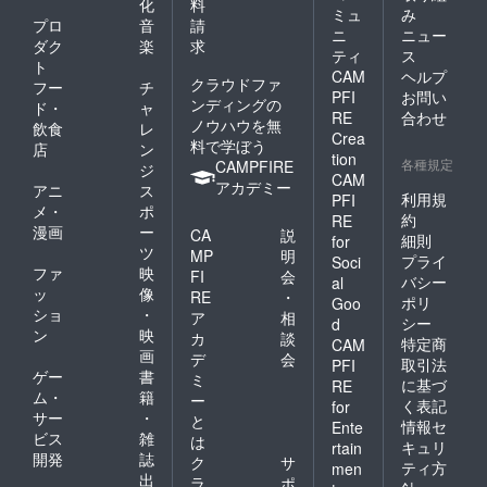
化
料
ミュ
み
プロ
音
請
ニ
ニュー
ダク
楽
求
ティ
ス
ト
CAM
ヘルプ
クラウドファ
フー
チ
PFI
お問い
ンディングの
ド・
ャ
RE
合わせ
ノウハウを無
飲食
レ
Crea
料で学ぼう
店
ン
tion
各種規定
CAMPFIRE
ジ
CAM
アカデミー
アニ
ス
利用規
PFI
メ・
ポ
約
RE
漫画
ー
CA
説
細則
for
ツ
MP
明
プライ
Soci
ファ
映
FI
会
バシー
al
ッ
像
RE
・
ポリ
Goo
ショ
・
ア
相
シー
d
ン
映
カ
談
特定商
CAM
画
デ
会
取引法
PFI
ゲー
書
ミ
に基づ
RE
ム・
籍
ー
く表記
for
サー
・
と
情報セ
Ente
ビス
雑
は
キュリ
rtain
開発
誌
ク
サ
ティ方
men
出
ラ
ポ