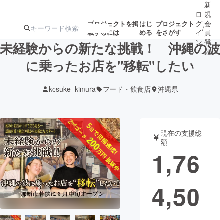
新
ロ
規
グ
会
プロジェクトを掲
はじ
プロジェクト
/
載するには
める
をさがす
イ
員
ン
登
未経験からの新たな挑戦！ 沖縄の波
録
に乗ったお店を"移転"したい
人気のプロ
注目のリ
注目の新着プロ
募集終了が近いプ
もうすぐ公開
kosuke_kimura
フード・飲食店
沖縄県
ジェクト
ターン
ジェクト
ロジェクト
されます
アート・写真
音楽
現在の支援総
額
1,76
テクノロジー・ガジェット
ゲーム・サ
4,50
映像・映画
書籍・雑誌
ビジネス・起業
チャレンジ