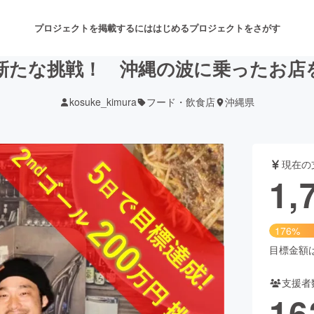
プロジェクトを掲載するには
はじめる
プロジェクトをさがす
新たな挑戦！ 沖縄の波に乗ったお店を
kosuke_kimura
フード・飲食店
沖縄県
注目のリターン
注目の新着プロジェクト
募集終了が近いプロジェクト
も
現在の
音楽
舞台・パフォーマンス
1,
ゲーム・サービス開発
フード・飲食店
176%
書籍・雑誌出版
アニメ・漫画
目標金額は1
支援者
チャレンジ
ビューティー・ヘルスケ
16