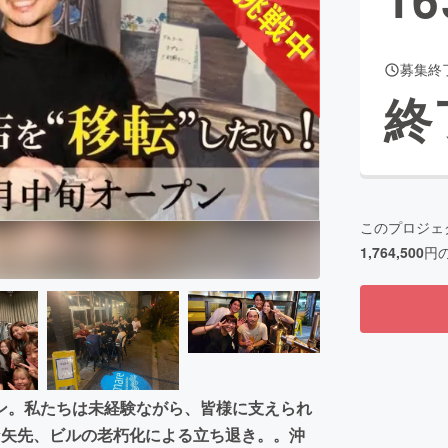
募集終
CAMPFIRE for Social Good
CAMPFIRE Creation
終
CAMPFIREふるさと納税
machi-ya
コミュニティ
このプロジェ
1,764,500
円
ン。私たちは未経験ながら、皆様に支えられ
な矢先、ビルの老朽化による立ち退き。。沖