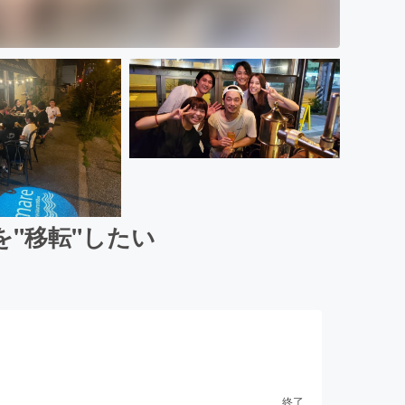
"移転"したい
終了