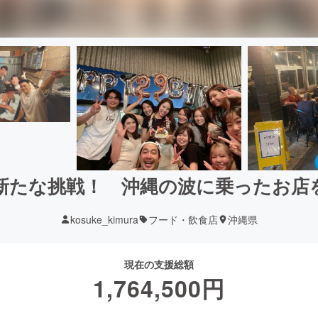
新たな挑戦！ 沖縄の波に乗ったお店を
kosuke_kimura
フード・飲食店
沖縄県
現在の支援総額
1,764,500
円