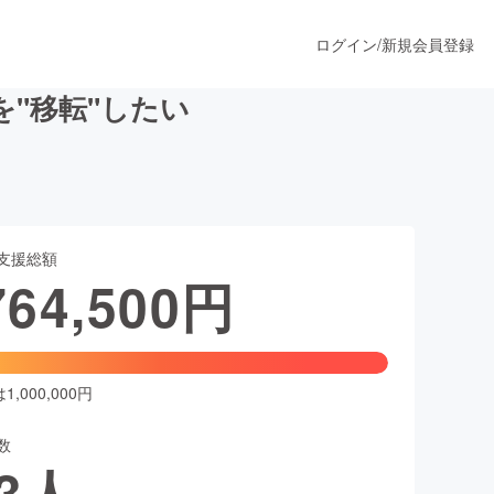
ログイン
/
新規会員登録
"移転"したい
うすぐ公開されます
支援総額
プロダクト
764,500
円
ファッション
スポーツ
,000,000円
数
ア
ソーシャルグッド
3
人