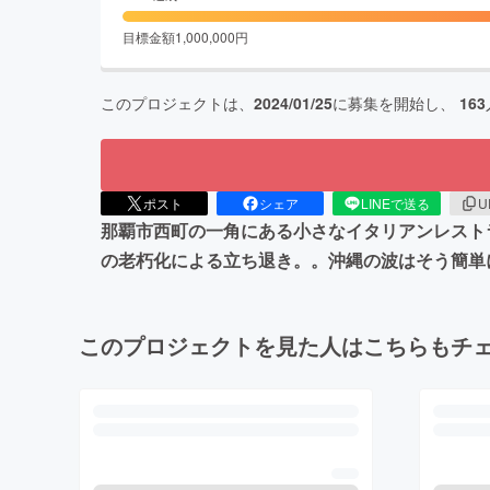
目標金額
1,000,000
円
このプロジェクトは、
2024/01/25
に募集を開始し、
163
ポスト
シェア
LINEで送る
U
那覇市西町の一角にある小さなイタリアンレスト
の老朽化による立ち退き。。沖縄の波はそう簡
このプロジェクトを見た人はこちらもチ