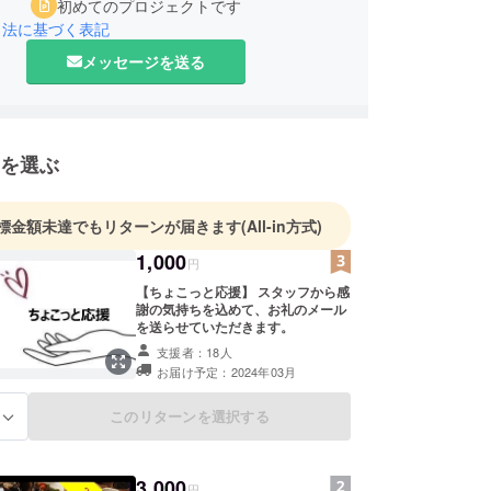
初めてのプロジェクトです
引法に基づく表記
メッセージを送る
を選ぶ
標金額未達でもリターンが届きます
(All-in方式)
1,000
円
【ちょこっと応援】 スタッフから感
謝の気持ちを込めて、お礼のメール
を送らせていただきます。
支援者：18人
お届け予定：2024年03月
このリターンを選択する
る
3,000
円