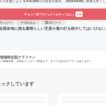
人の支援により
4,416,000
円の資金を集め、
2024/04/08
に募集を終了し
もう一度プロジェクトをやってほしい
124
RLコピー
埋め込み
QRコード
全国各地に残る素晴らしい芝居小屋の灯を絶やしてはいけない
領域特化型クラファン
から実施可能。 企画からリターン配送まで、すべてお任せのプランもあります！
ェックしています