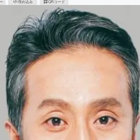
ピー
埋め込み
QRコード