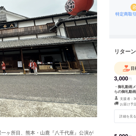
特定商取
リターン
目
3,000
円
・御礼動画メ
らの御礼動画
支援者：3
お届け予定
詳細を見
小屋一ヶ所目、熊本・山鹿『八千代座』公演が
5,000