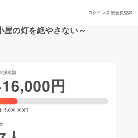
ログイン
/
新規会員登録
小屋の灯を絶やさない～
うすぐ公開されます
支援総額
プロダクト
416,000
円
ファッション
スポーツ
5,000,000円
数
ア
ソーシャルグッド
7
人