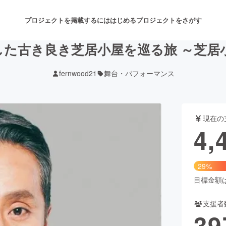
プロジェクトを掲載するには
はじめる
プロジェクトをさがす
した古き良き芝居小屋を巡る旅 ～芝居
fernwood21
舞台・パフォーマンス
注目のリターン
注目の新着プロジェクト
募集終了が近いプロジェクト
も
現在の
音楽
舞台・パフォーマンス
4,
ゲーム・サービス開発
フード・飲食店
29%
書籍・雑誌出版
アニメ・漫画
目標金額は1
支援者
チャレンジ
ビューティー・ヘルスケ
39