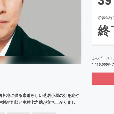
募集終
CAMPFIRE for Social Good
CAMPFIRE Creation
終
CAMPFIREふるさと納税
machi-ya
コミュニティ
このプロジェ
4,416,000
円
国各地に残る素晴らしい芝居小屋の灯を絶や
中村勘九郎と中村七之助が立ち上がりまし