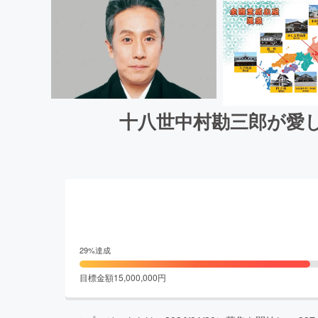
十八世中村勘三郎が愛
29
%達成
目標金額
15,000,000
円