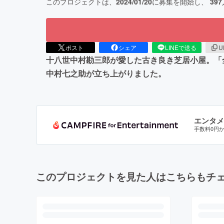
このプロジェクトは、
2024/01/20
に募集を開始し、
397
ポスト
シェア
LINEで送る
U
十八世中村勘三郎が愛した古き良き芝居小屋。「
中村七之助が立ち上がりました。
エンタメ
手数料0円
このプロジェクトを見た人はこちらもチ