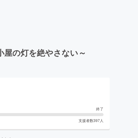
小屋の灯を絶やさない～
終了
支援者数
397
人