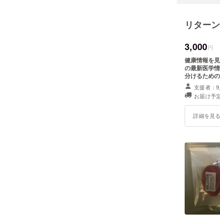
ます。
リターン
シッダ医
ンドはこ
3,000
円
と思いま
健康情報を見分
献できる
の最新医学情
す。
分けるためのメルマガ講座で
うとると体に良い？ 
支援者：9
が、数千年の
お届け予定
頼できる健康
す。
詳細を見