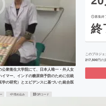
募集終
CAMPFIRE for Social Good
CAMPFIRE Creation
終
CAMPFIREふるさと納税
machi-ya
コミュニティ
このプロジェ
217,500
円の
の公衆衛生大学院にて、日本人唯一・外人女
ハイマー、インドの糖尿病予防のために伝統
医学の研究）とエビデンスに基づいた統合医
ピー
埋め込み
QRコード