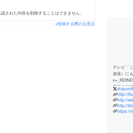
承認された内容を削除することはできません。
※投稿する際の注意点
テレビ「
放送）にも出演（
v=_RD
最古の伝
drayumi
ター 斎
http://fi
http://w
http://bl
今年から
https:/
ツハイマ
使った生
ンスに基
す。この