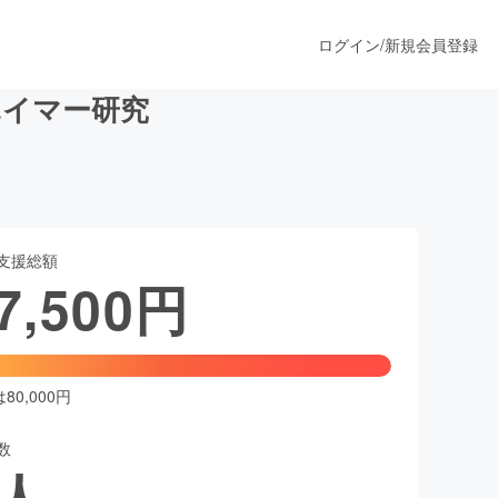
ログイン
/
新規会員登録
ハイマー研究
うすぐ公開されます
支援総額
プロダクト
7,500
円
ファッション
スポーツ
0,000円
数
ア
ソーシャルグッド
人