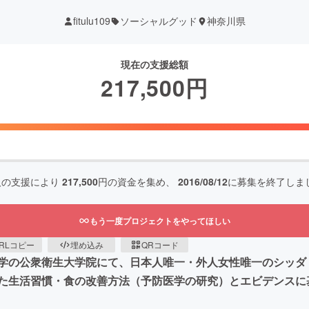
fitulu109
ソーシャルグッド
神奈川県
現在の支援総額
217,500
円
人の支援により
217,500
円の資金を集め、
2016/08/12
に募集を終了しま
もう一度プロジェクトをやってほしい
RLコピー
埋め込み
QRコード
学の公衆衛生大学院にて、日本人唯一・外人女性唯一のシッダ
た生活習慣・食の改善方法（予防医学の研究）とエビデンスに