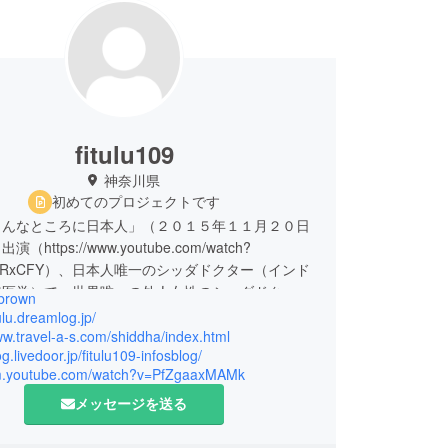
fitulu109
神奈川県
初めてのプロジェクトです
こんなところに日本人」（２０１５年１１月２０日
https://www.youtube.com/watch?
tNDRxCFY）、日本人唯一のシッダドクター（インド
統医学）で、世界唯一の外人女性のシッダドク
brown
藤あゆみと申します。
tulu.dreamlog.jp/
ww.travel-a-s.com/shiddha/index.html
og.livedoor.jp/fitulu109-infosblog/
、ブラウン大学の公衆衛生大学院にて、日本のアル
/m.youtube.com/watch?v=PfZgaaxMAMk
ー、インドの糖尿病予防のために伝統医学の知識を
活習慣・食の改善方法（予防医学の研究）とエビデ
メッセージを送る
づいた統合医療の推進のための研究をしていきま
修学についての支援をいただけないかと思っており