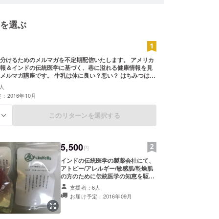
を選ぶ
学（インドの伝統医学）＆ブラウン大学というブラ
れから色々な形でプロモーションの興味を得られる
すし、研究内容もこれからの日本人の健康寿命に貢
けるためのメルマガを不定期配信いたします。 アメリカ
ものだと思っております。ご検討お願いいたしま
報＆インドの伝統医学に基づく、巷に溢れる健康情報を見
す。 牛乳は体に良い？悪い？ はちみつはど
食べ合わせについて など、巷では知られていない
人
伝統の中で培われた知恵と、最新医学研究により、より信
：2016年10月
情報を見分けるようにするためのヒントをお伝えいたしま
このリターンを選択する
る
5,500
円
インドの伝統医学の製薬会社にて、
アトピー/アレルギー/敏感肌/乾燥肌
の方のために伝統医学の知恵を駆使
して作られた石鹸です。 まだ日本・
支援者：6人
そして世界にも知られていないシッ
お届け予定：2016年09月
ダ医学は、南インドの秘伝の伝統医
学で、1万2000年以上の歴史があり
ます。現在、世界的に注目されてい