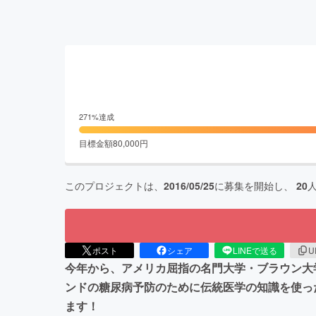
271
%達成
目標金額
80,000
円
このプロジェクトは、
2016/05/25
に募集を開始し、
20
ポスト
シェア
LINEで送る
U
今年から、アメリカ屈指の名門大学・ブラウン大
ンドの糖尿病予防のために伝統医学の知識を使っ
ます！