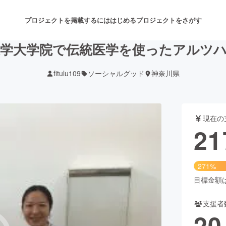
プロジェクトを掲載するには
はじめる
プロジェクトをさがす
学大学院で伝統医学を使ったアルツ
fitulu109
ソーシャルグッド
神奈川県
注目のリターン
注目の新着プロジェクト
募集終了が近いプロジェクト
も
現在の
音楽
舞台・パフォーマンス
21
ゲーム・サービス開発
フード・飲食店
271%
書籍・雑誌出版
アニメ・漫画
目標金額は8
支援者
チャレンジ
ビューティー・ヘルスケ
20