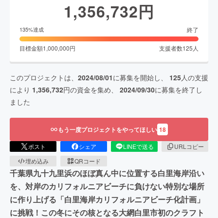
1,356,732
円
終了
135
%達成
目標金額
1,000,000
円
支援者数
125
人
このプロジェクトは、
2024/08/01
に募集を開始し、
125
人の支援
により
1,356,732
円の資金を集め、
2024/09/30
に募集を終了し
ました
もう一度プロジェクトをやってほしい
18
ポスト
シェア
LINEで送る
URLコピー
埋め込み
QRコード
千葉県九十九里浜のほぼ真ん中に位置する白里海岸沿い
を、対岸のカリフォルニアビーチに負けない特別な場所
に作り上げる「白里海岸カリフォルニアビーチ化計画」
に挑戦！この冬にその核となる大網白里市初のクラフト