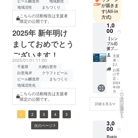
ビール醸造所
地域創生
が届きま
くお願い致
地域活性
まちづくり
す
(All-in
します
こちらの活動報告は支援者
方式)
限定の公開です。
1,0
00
2025年 新年明け
円
【シン
ましておめでとう
プル応
援プラ
ございます！
ン】 特
支援
に欲し
2025/01/01 11:00
者：
いリ
2人
千葉県
大網白里市
ターン
お届
白里海岸
クラフトビール
はいら
け予
ない、
定：
ビール醸造所
まちづくり
しかし
2024
地域活性化
年09
大網白
こ
月
里市を
こちらの活動報告は支援者
の
リ
盛り上
タ
限定の公開です。
ー
げる取
ン
詳細を見る
を
り組み
選
択
を応援
す
1
2
3
4
5
る
したい
3,0
という
次のページ
方々向
00
円
け。 お
Rusty
礼の気