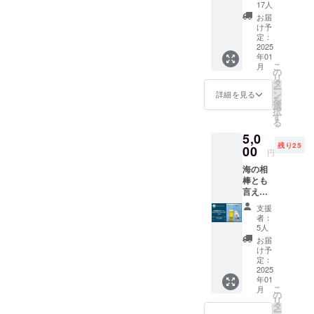
トビー
Nest
17人
ル
Brewer
お届
「Rust
y（Rus
け予
y Nest
定：
ty Nest
IPA」！
2025
Oamish
年01
現在は
irasato
こ
月
OEMの
の
内、24
リ
限定醸
タ
年内完
ー
造と
ン
成予
詳細を見る
を
なって
選
定）
択
います
す
※詳細の
る
が、
住所は
5,0
2024年
後日ご
残り25
12月の
00
連絡に
円
自社醸
て共有
海の相
造所
します
棒とも
（Rust
・支援
言える
y Nest
者様の
「Rust
Brewer
交通費
支援
y Nest
y）完成
や滞在
者：
Sessio
後、自
5人
費：支
n
社醸造
援者様
お届
IPA」！
第一弾
け予
の交通
現在は
となる
定：
費や滞
OEMの
2025
初出荷
在費は
年01
限定醸
の
各自で
こ
月
造と
Rusty
の
ご負担
リ
なって
Nest
タ
くださ
ー