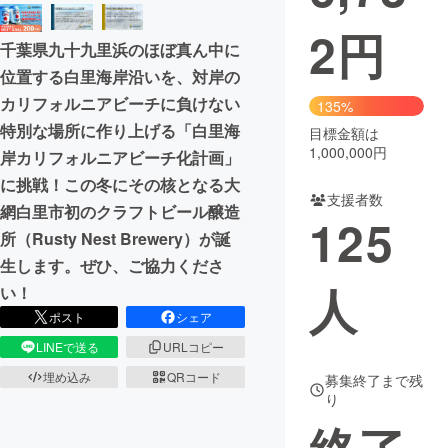
2
円
まちづくり・地域活性化
千葉県九十九里浜のほぼ真ん中に
位置する白里海岸沿いを、対岸の
CAMPFIRE for Social Good
CAMPFIRE Creation
カリフォルニアビーチに負けない
135%
CAMPFIREふるさと納税
machi-ya
コミュニティ
特別な場所に作り上げる「白里海
目標金額は
1,000,000円
岸カリフォルニアビーチ化計画」
に挑戦！この冬にその核となる大
支援者数
網白里市初のクラフトビール醸造
125
所（Rusty Nest Brewery）が誕
生します。ぜひ、ご協力くださ
人
い！
ポスト
シェア
LINEで送る
URLコピー
埋め込み
QRコード
募集終了まで残
り