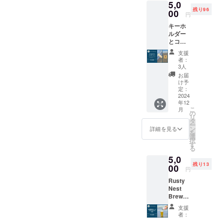
5,0
がった
残り96
ばかり
00
円
のクラ
キーホ
フト
ルダー
ビール
とコー
が飲め
スター
るか
支援
のセッ
も？ ・
者：
トで
日時：
3人
す。 ️★
2025年
お届
オリジ
1月以降
け予
ナル
（毎週
定：
キーホ
2024
日曜日
年12
ルダー
限定、1
こ
月
1個 ️★
日3回、
の
リ
オリジ
各回4名
タ
ー
ナル
限定で
ン
詳細を見る
を
コース
の開催
選
択
ター 1
予定で
す
る
個 ️★ お
す）
5,0
礼の
※詳細は
残り13
メッ
00
確定次
円
セージ
第ご連
Rusty
絡にて
Nest
共有し
Brewer
ます ・
yの定番
場所：
支援
クラフ
Rusty
者：