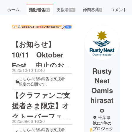
ホーム
支援者
仲間募集
コメント
活動報告
99+
1
22
【お知らせ】
10/11 Oktober
Fest 中止のお知
Rusty
2025/10/10 13:40
らせ
Nest
こちらの活動報告は支援者
限定の公開です。
Oamis
【クラファンご支
hirasat
援者さま限定】オ
o
クトーバーフェス
千葉県
2025/09/06 16:20
他に1件の
ト先行予約のご案
プロジェク
こちらの活動報告は支援者