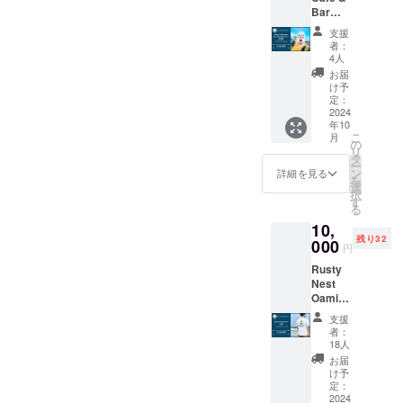
メッ
わせる
Bar
セージ
ような
オープ
付き ＜
透明
支援
ニング
Rusty
感、白
者：
パー
Nest
4人
里海岸
ティ参
Sessio
の爽や
お届
加券
n IPAに
け予
かの海
10月に
定：
ついて
風に加
予定さ
2024
＞ 定番
えて太
年10
れてい
の
平洋を
こ
月
る
の
Rusty
渡って
リ
Rusty
タ
Nest
きた西
ー
Cafe &
ン
IPA の
詳細を見る
海岸の
を
Barの
選
特徴で
海風を
択
オープ
す
ある フ
思わせ
る
ニング
ルー
るトロ
10,
パー
ティー
ピカル
残り32
ティに
000
な香り
な香り
円
ご招待
を保ち
を伴う
Rusty
させて
つつ、
ホップ
Nest
いただ
アル
のアロ
Oamish
きま
コール
マ、ス
irasato
す。 限
度数を
カッと
支援
オリジ
定30名
少し下
者：
した喉
ナルの
様のご
18人
げ、 飲
越しが
ロゴ入
招待と
みやす
お届
海との
りTシャ
なりま
け予
い IPA
相性が
ツをお
す。
定：
に仕上
抜群！
届けし
2024
Rusty