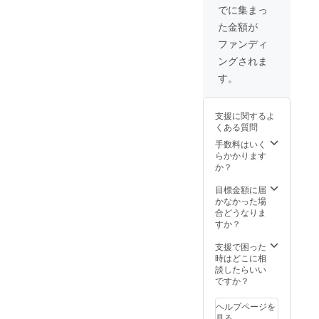
Brewer
絡にて
か？ ・
2025年
きませ
でに集まっ
y）完成
共有し
宿泊可
2月以降
んので
た金額が
後、自
ます ・
能日
にヒア
よろし
社醸造
場所：
数：1泊
リング
くお願
ファンディ
第一弾
Rusty
2日（利
開始の
いいた
ングされま
となる
Garage
用可能
予定。
しま
Rusty
（Rust
時間：
（製作
す。
す。
Nest
y Nest
15時〜
開始し
IPAと
Oamish
翌10
てから
Rusty
irasato
時） ・
約2か月
支援に関するよ
Nest
内のイ
お部屋
後に出
くある質問
Sessio
ベント
の概
来上が
n IPAを
スペー
要：洋
りま
手数料はいく
両方を
ス、24
室 ・
す） 全
らかかります
お楽し
年内完
ベッド
て缶
か？
みいた
成予
の数：7
ビール
だける
定）
台、4寝
にして
目標金額に届
贅沢な
※詳細の
室 ・食
お渡し
かなかった場
飲み比
住所は
事の
致しと
合どうなりま
べセッ
後日ご
サービ
なり、
すか？
トで
連絡に
スプラ
配送料
す。 ★
て共有
ン：素
などは
支援で困った
お礼の
します
泊まり
別途掛
時はどこに相
メッ
・支援
・宿泊
かりま
談したらいい
セージ
者様の
可能人
す。缶
ですか？
付き ★
交通費
数：8名
のラベ
オリジ
や滞在
様まで
ルデザ
ヘルプページを
ナルス
費：支
宿泊可
インは
見る