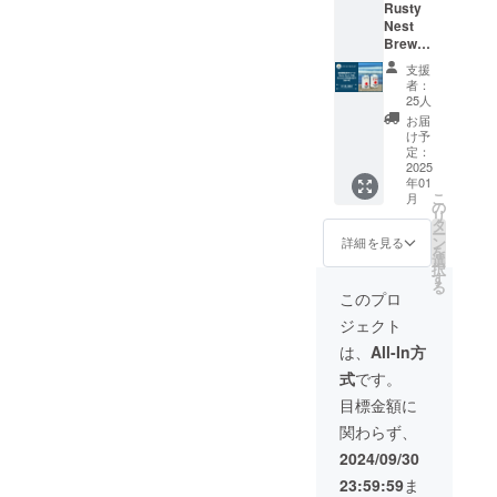
Rusty
※20歳未
す。イ
の宿泊
リモー
ピカル
Nest
満の方
ベント
券と
ト会議
フルー
Brewer
への酒
内容に
Rusty
を組ま
ツを連
yの定番
類の提
よって
Nest
せて頂
想させ
支援
「Rust
供はで
時間
Brewer
き、皆
るフ
者：
y Nest
きませ
帯、ご
y のフ
様で
レッ
25人
IPA」と
んので
使用頂
ラッグ
ビール
シュで
お届
海の相
よろし
く時期
シップ
スタイ
豊かな
け予
棒とも
くお願
に制限
「Rust
ルなど
定：
香りが
言える
2025
いいた
が出る
y Nest
を相談
6.7％の
年01
「Rust
しま
可能性
IPA」12
しなが
アル
こ
月
y Nest
す。
があり
缶が
ら、そ
の
コール
リ
Sessio
ます。
セット
の上で
タ
を感じ
ー
n
（イベ
になっ
蝦名醸
ン
させ
詳細を見る
を
IPA」！
ント時
た、贅
造士か
選
ず、何
択
現在は
期はご
沢なプ
ら提案
す
杯でも
る
OEMの
相談く
ラン。
させて
飲めて
このプロ
限定醸
ださ
今年の
頂きま
しまう
ジェクト
造と
い。）
年末年
す。 完
飲み心
なって
・日
始は、
成した
地をご
は、
All-In方
います
時：
特別な
ビール
堪能く
式
です。
が、
2025年
ビール
をご支
ださ
2024年
1月以降
を片手
援1口あ
い！
目標金額に
12月の
の開催
に美し
たり最
※20歳未
関わらず、
自社醸
予定
い初日
大120本
満の方
造所
※詳細は
の出と
お届け
への酒
2024/09/30
（Rust
確定次
乾杯し
しま
類の提
23:59:59
ま
y Nest
第ご連
ません
す。
供はで