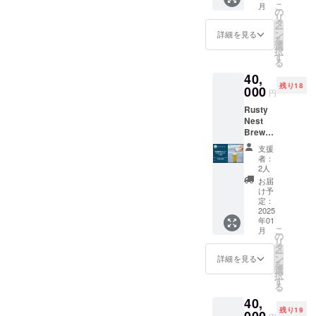
「コー
こ
きませ
月
Barの壁
社醸造
の
ヒー
リ
んので
に感謝
第一弾
タ
豆」 大
ー
よろし
のネー
となる
ン
詳細を見る
網白里
を
くお願
ムプ
Rusty
選
市の麦
択
いいた
レート
Nest
す
農家様
る
しま
を制作
IPAと
の「小
す。
40,
し、
Rusty
麦」 大
残り18
ファン
000
Nest
網白里
円
ドメン
Sessio
市の
Rusty
バーの
n IPAを
ホップ
Nest
名前が
両方を
農家様
Brewer
入りま
じっく
の
yの定番
す。 半
りお楽
「ホッ
支援
クラフ
額チ
しみい
者：
プ」 を
トビー
ケット
ただけ
2人
一部使
ル
10枚の
る贅沢
お届
用し、
「Rust
特典付
な飲み
け予
地産の
y Nest
き（ご
定：
比べ
素材を
IPA」！
2025
本人の
セット
取り入
年01
現在は
飲料の
です。
れた大
こ
月
OEMの
み対
の
★ お礼
網白里
リ
限定醸
象、有
タ
のメッ
市産ク
ー
造と
効期間1
ン
セージ
詳細を見る
ラフト
を
なって
年）
選
付き ★
ビール
択
います
ネーム
す
オリジ
の開発
る
が、
プレー
ナルグ
を目指
40,
2024年
トへの
ラス 1
しま
残り19
12月の
000
名入れ
個 ※20