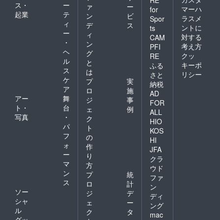
ス・
ー
ァ
ー
マーハ
for
起業
テ
ン
ビ
ラスメ
Spor
ィ
デ
ス
ントに
ts
ー
ィ
対する
CAM
・
ン
考え方
PFI
ヘ
グ
クッ
RE
ル
と
キーポ
ふる
ス
は
リシー
さと
ケ
プ
実
納税
ア
ロ
施
AD
アー
舞
ジ
事
FOR
ト・
台
ェ
例
ALL
写真
・
ク
HIO
パ
ト
KOS
フ
の
HI
ォ
作
JFA
ー
り
クラ
マ
方
ウド
ン
プ
統
ファ
ス
ロ
計
ン
ソー
ジ
デ
ディ
シャ
ェ
ー
ング
ル
ク
タ
mac
グッ