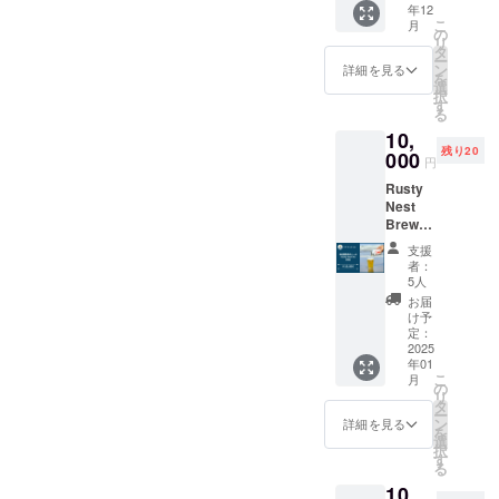
げまし
グルー
年12
ます。
Nest
た。 夏
プフ
こ
月
️★ オリ
Oamish
の
の海の
ルー
リ
ジナルT
irasato
タ
相棒と
ツ、
ー
シャツ1
の物語
ン
詳細を見る
呼べる
ピー
を
個 ️★ お
の1ペー
選
Sessio
チ、ス
択
礼の
ジを一
す
n IPA を
イート
る
メッ
緒に楽
ご堪能
オレン
10,
セージ
しみま
くださ
ジ、完
残り20
・サイ
000
せん
い。
円
熟トロ
ズ展
か？ 当
※20歳未
ピカル
Rusty
開：S,
日はク
満の方
フルー
Nest
M, L, XL
ラフト
への酒
ツを連
Brewer
・カ
ビール
類の提
想させ
yの定番
ラー展
を1杯お
供はで
支援
るフ
クラフ
開：白
楽しみ
者：
きませ
レッ
トビー
・デザ
いただ
5人
んので
シュで
ル
イン：
けま
お届
よろし
豊かな
「Rust
写真を
す。 ・
け予
くお願
香りが
y Nest
ご参照
定：
日時：
いいた
6.7％の
IPA」！
2025
くださ
2024年
しま
アル
年01
現在は
い。 ア
10月頃
す。
コール
こ
月
OEMの
ウトド
の
開催予
を感じ
リ
限定醸
アや
タ
定 ※
させ
ー
造と
ビール
ン
詳細は
詳細を見る
ず、何
を
なって
フェス
選
確定次
杯でも
択
います
に最適
す
第ご連
飲めて
る
が、
なオリ
絡にて
しまう
10,
2024年
ジナルT
共有し