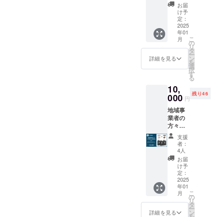
Nest
となる
礼の
お届
滞在費
Brewer
初出荷
メッ
け予
は各自
yの定番
の
定：
セージ
でご負
「Rust
2025
Rusty
<Rusty
担くだ
年01
y Nest
Nest
Nesy
さい。
こ
月
IPA」と
Sessio
の
IPAにつ
・支援
リ
海の相
n IPAを
タ
いて>
者様と
ー
棒とも
お楽し
ン
アメリ
詳細を見る
の連絡
を
言える
みいた
選
カンIPA
方法：
択
「Rust
だける6
す
の色味
詳細は
る
y Nest
缶セッ
の中で
メール
10,
Sessio
トで
も最も
で連絡
残り46
n
000
す。 ★
ゴール
円
しま
IPA」！
お礼の
ドに近
す。
地域事
現在は
メッ
く、ま
業者の
OEMの
セージ
るで日
方々と
限定醸
付き ★
の出の
コラボ
造と
オリジ
光を思
支援
レー
なって
ナルス
わせる
者：
ション
います
テッ
4人
ような
して造
が、
カー 1
透明
お届
る大網
2024年
個 ＜
け予
感、白
白里市
12月の
定：
Rusty
里海岸
産のク
2025
自社醸
Nest
の爽や
年01
ラフト
造所
Sessio
かの海
こ
月
ビー
（Rust
の
n IPAに
風に加
リ
ル。 ★
y Nest
タ
ついて
えて太
ー
コラボ
Brewer
ン
＞ 定番
詳細を見る
平洋を
を