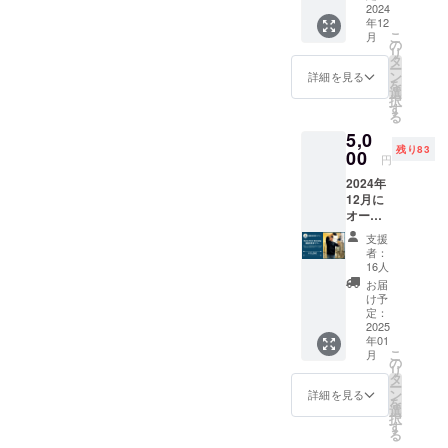
オリジ
2024
きま
年12
ナル
す。
こ
月
コース
の
リ
ター 1
タ
ー
個 ️★ お
ン
詳細を見る
を
礼の
選
択
メッ
す
る
セージ
5,0
残り83
00
円
2024年
12月に
オープ
ン予定
支援
の
者：
Rusty
16人
Nest
お届
Brewer
け予
y での
定：
ビール
2025
年01
醸造所
こ
月
見学ツ
の
リ
アーで
タ
ー
す。 運
ン
詳細を見る
を
が良け
選
択
れば出
す
る
来上