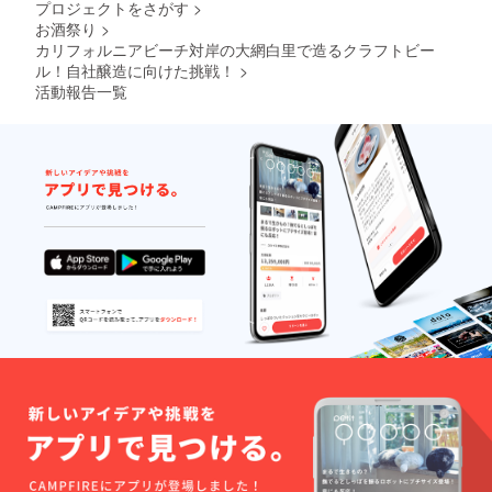
プロジェクトをさがす
>
場合、
お酒祭り
>
その
ビール
カリフォルニアビーチ対岸の大網白里で造るクラフトビー
の取り
ル！自社醸造に向けた挑戦！
>
扱いは
活動報告一覧
全て弊
社の製
品とし
てのも
のとな
りま
す。ま
た、レ
シピの
権利は
全て弊
社に帰
属しま
す。
※20歳未
満の方
への酒
類の提
供はで
きませ
んので
よろし
くお願