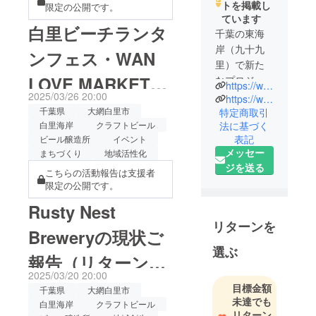
トを掲載し
限定の公開です。
内
ています
白里ビーチランタ
千葉の東海
岸（九十九
ンフェス・WAN
里）で新た
LOVE MARKETの
なプロジェ
https://www.rusty-nest.com/
クトを展開
2025/03/26 20:00
https://www.instagram.com/rusty_nest_oamishirasato?utm_source=ig_web_button_share_sheet&igsh=ZDNlZDc0MzIxNw==
2イベントへ出
します
千葉県
大網白里市
特定商取引
法に基づく
白里海岸
クラフトビール
過疎化の進
店！両日ともに大
表記
ビール醸造所
イベント
む白里海岸
メッセー
まちづくり
地域活性化
盛況でした！
を舞台に地
ジを送る
域の歴史を
こちらの活動報告は支援者
限定の公開です。
引き継ぎな
がらクラフ
Rusty Nest
トビールを
リターンを
Breweryの現状ご
中心とした
選ぶ
新たな魅力
報告（リターン発
を作り発信
2025/03/20 20:00
していきま
送時期について）
目標金額
千葉県
大網白里市
す！
未達でも
白里海岸
クラフトビール
応援よろし
リターン