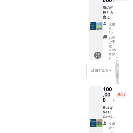
円
す。 ※
自社醸
の詳細
歳未満
理想の
海の相
造所
などは
の方へ
ビール
棒とも
（Rust
後日改
の酒類
が仕上
言える
y Nest
めて
の提供
がるま
「Rust
Brewer
メール
はでき
支援
では一
y Nest
y）完成
にてご
ません
者：
般向け
Sessio
後、自
連絡を
1人
のでよ
に販売
n
社醸造
させて
ろしく
お届
は行い
IPA」！
第一弾
いただ
け予
お願い
ません
現在は
となる
定：
く予定
いたし
のでご
OEMの
2025
初出荷
です。
ます。
支援者
年01
限定醸
の
様にの
こ
月
造と
Rusty
の
みお届
リ
なって
Nest
タ
けさせ
ー
います
IPAをた
ン
詳細を見る
ていた
を
が、
くさん
選
だきま
択
2024年
楽しん
す
す。こ
る
12月の
でいた
こだけ
100
自社醸
だける
の非公
造所
,00
24缶
残り3
式ビー
（Rust
セット
0
円
ルをぜ
y Nest
をお届
ひお楽
Brewer
Rusty
けしま
しみく
y）完成
Nest
す。 ️★
ださ
後、自
Oamish
オリジ
い！
社醸造
irasato
ナルグ
支援
第一弾
にオー
ラス 1
者：
となる
プン予
個 ️★ お
0人