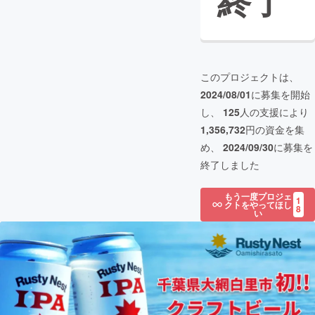
終了
このプロジェクトは、
2024/08/01
に募集を開始
し、
125
人の支援により
1,356,732
円の資金を集
め、
2024/09/30
に募集を
終了しました
もう一度プロジェ
1
クトをやってほし
8
い