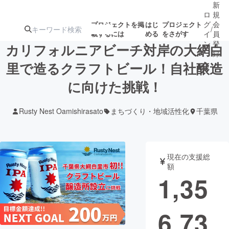
新
ロ
規
グ
会
プロジェクトを掲
はじ
プロジェクト
/
載するには
める
をさがす
イ
員
ン
登
カリフォルニアビーチ対岸の大網白
録
里で造るクラフトビール！自社醸造
に向けた挑戦！
人気のプロ
注目のリ
注目の新着プロ
募集終了が近いプ
もうすぐ公開
ジェクト
ターン
ジェクト
ロジェクト
されます
Rusty Nest Oamishirasato
まちづくり・地域活性化
千葉県
アート・写真
音楽
現在の支援総
テクノロジー・ガジェット
ゲーム・サ
額
1,35
映像・映画
書籍・雑誌
6,73
ビジネス・起業
チャレンジ