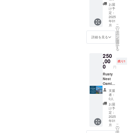
初出荷
定の
礼の
お届
の
オープ
メッ
け予
Rusty
ンエア
セージ
定：
Nest
のクリ
2025
<Rusty
年01
Sessio
エイ
Nesy
こ
月
n IPAを
ティブ
IPAにつ
の
リ
がっつ
スペー
いて>
タ
ー
りお楽
ス
アメリ
ン
詳細を見る
を
しみい
Rusty
カンIPA
選
択
ただけ
Garage
の色味
す
る
る24缶
。 こち
の中で
250
セット
らを1日
も最も
です。
貸切利
,00
ゴール
残り1
★ お礼
用いた
ドに近
0
円
のメッ
だける
く、ま
セージ
プラン
Rusty
るで日
付き ★
です。
Nest
の出の
オリジ
（限定3
Oamish
光を思
ナルグ
個）
irasato
わせる
支援
ラス 1
アー
運営会
ような
者：
個 ＜
ティス
社であ
透明
0人
Rusty
ト、ク
る株式
感、白
お届
Nest
リエイ
会社 ぷ
里海岸
け予
Sessio
ター、
らす わ
の爽や
定：
n IPAに
農家や​
んが白
2025
かの海
年01
ついて
料理人
里海岸
風に加
こ
月
＞ 定番
など、
で運営
えて太
の
リ
の
様々な
する民
平洋を
タ