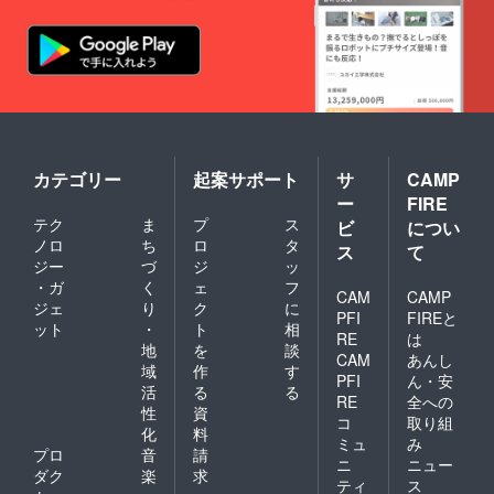
いいた
しま
す。
カテゴリー
起案サポート
サ
CAMP
ー
FIRE
テク
ま
プ
ス
ビ
につい
ノロ
ち
ロ
タ
ス
て
ジー
づ
ジ
ッ
・ガ
く
ェ
フ
CAM
CAMP
ジェ
り
ク
に
PFI
FIREと
ット
・
ト
相
RE
は
地
を
談
CAM
あんし
域
作
す
PFI
ん・安
活
る
る
RE
全への
性
資
コ
取り組
化
料
ミュ
み
プロ
音
請
ニ
ニュー
ダク
楽
求
ティ
ス