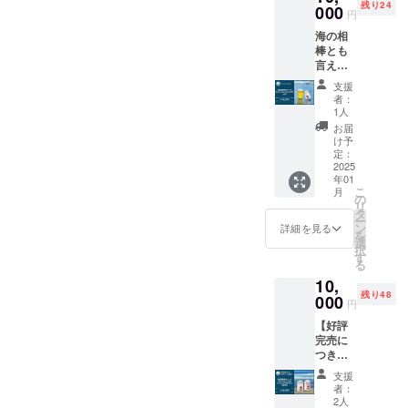
飲み心
残り24
12月の
000
シャツ
ます ・
円
地をご
自社醸
です。
場所：
堪能く
海の相
造所
Rusty
Rusty
ださ
棒とも
（Rust
Nest
Nest
い！
言える
y Nest
Oamish
Cafe&B
※20歳未
「Rust
Brewer
irasato
ar（Ru
支援
満の方
y Nest
y）完成
のイベ
sty
者：
への酒
Sessio
後、自
ントな
1人
Nest
類の提
n
社醸造
どでも
Oamish
お届
供はで
IPA」！
第一弾
是非着
け予
irasato
きませ
現在は
となる
定：
ていた
内、24
んので
OEMの
2025
初出荷
だき、
年10月
よろし
年01
限定醸
の
一緒に
に完成
こ
くお願
月
造と
Rusty
の
盛り上
予定）
リ
いいた
なって
Nest
タ
げま
※詳細
ー
しま
います
IPAを楽
ン
しょ
詳細を見る
の住所
を
す。
が、
しんで
選
う！
は後日
択
2024年
いただ
す
ご連絡
る
12月の
ける6缶
にて共
10,
自社醸
セット
有しま
残り48
造所
000
をお届
す ・支
円
（Rust
けしま
援者様
【好評
y Nest
す。 ️★
の交通
完売に
Brewer
オリジ
費や滞
つき、
y）完成
ナルス
在費：
緊急追
後、自
テッ
支援者
支援
加！】
社醸造
カー 1
者：
様の交
Rusty
第一弾
個 ️★ お
2人
通費や