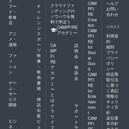
ト
CAM
ヘルプ
クラウドファ
フー
チ
PFI
お問い
ンディングの
ド・
ャ
RE
合わせ
ノウハウを無
飲食
レ
Crea
料で学ぼう
店
ン
tion
各種規定
CAMPFIRE
ジ
CAM
アカデミー
アニ
ス
利用規
PFI
メ・
ポ
約
RE
漫画
ー
CA
説
細則
for
ツ
MP
明
プライ
Soci
ファ
映
FI
会
バシー
al
ッ
像
RE
・
ポリ
Goo
ショ
・
ア
相
シー
d
ン
映
カ
談
特定商
CAM
画
デ
会
取引法
PFI
ゲー
書
ミ
に基づ
RE
ム・
籍
ー
く表記
for
サー
・
と
情報セ
Ente
ビス
雑
は
キュリ
rtain
開発
誌
ク
サ
ティ方
men
出
ラ
ポ
針
t
版
ウ
ー
反社基
CAM
ビジ
ビ
ド
ト
本方針
PFI
ネ
ュ
フ
サ
カスタ
RE