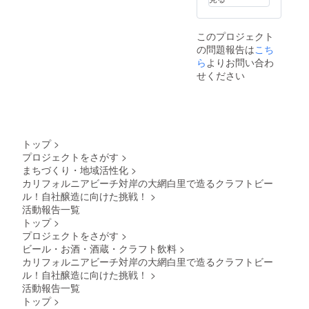
テッ
援者様
能（9名
別途費
カー 1
の交通
様以降
用が掛
個 ※20
費や滞
は別途
かり、
このプロジェクト
歳未満
在費は
費用が
商標権
の問題報告は
こち
の方へ
各自で
かかり
などは
の酒類
ら
よりお問い合わ
ご負担
ます）
費用負
の提供
くださ
・有効
担して
せください
はでき
い。 ・
期限
頂く事
ません
支援者
（予約
でお渡
のでよ
様との
期
しする
ろしく
連絡方
限）：
事は可
お願い
法：詳
2025年
能で
いたし
細は
1月1日
す。 保
トップ
>
ます。
メール
まで ご
管期間
プロジェクトをさがす
>
で連絡
予約の
は別途
まちづくり・地域活性化
>
しま
詳細は
相談と
カリフォルニアビーチ対岸の大網白里で造るクラフトビー
す。
プロ
なりま
ジェク
すが保
ル！自社醸造に向けた挑戦！
>
ト終了
管料を
活動報告一覧
後メー
頂く場
トップ
>
ルにて
合があ
プロジェクトをさがす
>
調整さ
る事を
ビール・お酒・酒蔵・クラフト飲料
>
せてい
ご了承
ただき
くださ
カリフォルニアビーチ対岸の大網白里で造るクラフトビー
ます。
い。
ル！自社醸造に向けた挑戦！
>
120本を
活動報告一覧
超えて
トップ
>
出来た