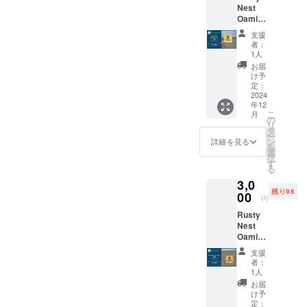
Nest
持ちを
Oamish
メール
irasato
でお送
支援
のオリ
りしま
者：
ジナル
す。ま
1人
ロゴス
た、定
お届
テッ
期的に
け予
カーで
ご支援
定：
す。 ️★
2024
者様限
年12
オリジ
定の活
こ
月
ナルス
動報告
の
リ
テッ
もお届
タ
ー
カー 1
けいた
ン
詳細を見る
を
個 ️★ お
しま
選
択
礼の
す。 熱
す
る
メッ
い思い
3,0
セージ
を持っ
残り98
00
て大網
円
白里市
Rusty
を盛り
Nest
上げま
Oamish
しょ
irasato
う！ ※
支援
のオリ
支援額
者：
ジナル
は1,000
1人
コース
円から
お届
ターで
自由に
け予
す。 ️★
定：
設定で