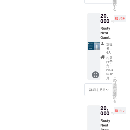
ビール
y）完成
選
の
渡って
択
試作
後、自
す
Rusty
きた西
る
品 3本
社醸造
Nest
海岸の
20,
★ オリ
第一弾
IPA の
海風を
残り26
ジナル
000
となる
特徴で
思わせ
円
コース
Rusty
ある フ
るトロ
Rusty
ター 1
Nest
ルー
ピカル
Nest
個 ★ お
IPAと
ティー
な香り
Oamish
礼の
Rusty
な香り
を伴う
irasato
メッ
Nest
を保ち
ホップ
支援
のオリ
セージ
Sessio
つつ、
者：
のアロ
ジナ
コラボ
n IPAを
4人
アル
マ、ス
ル ロ
ビール
両方を
コール
お届
カッと
ゴ入り
完成に
お楽し
け予
度数を
した喉
グラウ
向けた
定：
みいた
少し下
越しが
ラー
2024
試作品
だける
げ、 飲
海との
年12
（水
をクラ
贅沢な
みやす
相性が
こ
月
筒）を
ウド
の
飲み比
い IPA
抜群！
リ
お届け
ファン
タ
べセッ
に仕上
グルー
ー
しま
ディン
ン
トで
詳細を見る
げまし
プフ
を
す。炭
グ限定
選
す。 ★
た。 夏
ルー
択
酸も保
でご試
す
お礼の
の海の
ツ、
る
存でき
飲いた
メッ
相棒と
ピー
20,
る特別
だけま
セージ
呼べる
チ、ス
残り17
な水筒
000
す。 試
付き ★
Sessio
円
イート
です。
作品を
オリジ
n IPA を
オレン
Rusty
️★ オリ
飲んで
ナルス
ご堪能
ジ、完
Nest
ジナル
皆様の
テッ
くださ
熟トロ
Brewer