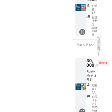
グラウ
ご意見
カー 1
い。
ピカル
yの定番
ラー 1
をお聞
個 ※20
※20歳未
支援
フルー
「Rust
個 ️★ お
かせく
歳未満
者：
満の方
ツを連
y Nest
礼の
ださ
8人
の方へ
への酒
想させ
IPA」と
メッ
い！理
の酒類
お届
類の提
るフ
海の相
セージ
想の
け予
の提供
供はで
レッ
棒とも
定：
ビール
はでき
きませ
シュで
言える
2025
の完成
ません
んので
豊かな
年01
「Rust
まで仲
のでよ
よろし
香りが
こ
月
y Nest
の
間の皆
ろしく
くお願
6.7％の
リ
Sessio
タ
様とと
お願い
いいた
アル
ー
n
ン
もに歩
詳細を見る
いたし
しま
コール
を
IPA」！
選
ませて
ます。
す。
を感じ
択
現在は
す
いただ
させ
る
OEMの
けます
ず、何
30,
限定醸
と幸い
杯でも
残り45
造と
000
です！
円
飲めて
なって
大網白
しまう
Rusty
います
里市内
飲み心
Nest オ
が、
の人気
地をご
リジナ
2024年
コー
堪能く
ルネー
12月の
ヒー
支援
ださ
ムプ
自社醸
ショッ
者：
い！
レート
造所
5人
プThe
※20歳未
＆半額
（Rust
Rising
お届
満の方
チケッ
y Nest
け予
Sun
への酒
ト10枚
Brewer
定：
Coffee
類の提
Rusty
2025
y）完成
様の
供はで
年01
Cafe &
後、自