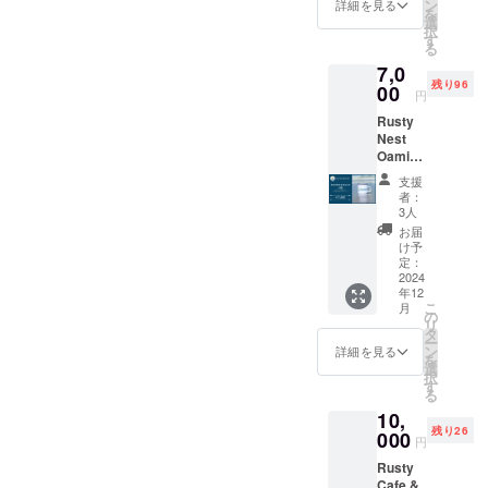
います
IPAを気
ン
詳細を見る
い。 ・
を
が、
軽に楽
選
支援者
択
2024年
しんで
す
様との
る
12月の
いただ
連絡方
7,0
自社醸
ける3缶
法：詳
残り96
造所
00
セット
細は
円
（Rust
をお届
メール
Rusty
y Nest
けしま
で連絡
Nest
Brewer
す。 ️★
しま
Oamish
y）完成
お礼の
す。
irasato
後、自
メッ
支援
のオリ
社醸造
セージ
者：
ジナル
第一弾
付き
3人
ロゴ入
となる
<Rusty
お届
りマグ
初出荷
Nesy
け予
カップ
の
定：
IPAにつ
をお届
2024
Rusty
いて>
年12
けしま
Nest
アメリ
こ
月
す。 ️★
Sessio
の
カンIPA
リ
オリジ
n IPAを
タ
の色味
ー
ナルマ
気軽に
ン
の中で
詳細を見る
を
グカッ
お楽し
選
も最も
択
プ 1個
みいた
す
ゴール
る
️★ お礼
だける3
ドに近
10,
のメッ
缶セッ
く、ま
残り26
セージ
000
トで
るで日
円
す。 ★
の出の
Rusty
お礼の
光を思
Cafe &