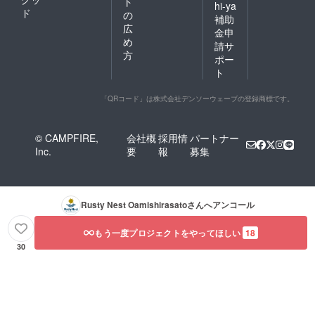
ト
hi-ya
ド
の
補助
広
金申
め
請サ
方
ポー
ト
「QRコード」は株式会社デンソーウェーブの登録商標です。
© CAMPFIRE,
会社概
採用情
パートナー
Inc.
要
報
募集
Rusty Nest Oamishirasato
さんへアンコール
もう一度プロジェクトをやってほしい
18
30