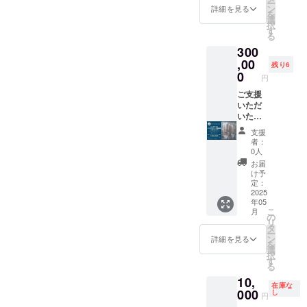
ー
Rusty
職人の
泊の
渡って
ン
詳細を見る
を
Nest
方々に
Sparkle
きた西
選
択
IPA の
自由に
。 海ま
海岸の
す
る
特徴で
活用・
で徒歩1
海風を
300
ある フ
発信い
分と最
思わせ
ルー
ただけ
もビー
,00
るトロ
残り6
ティー
る場に
チに近
ピカル
0
円
な香り
してい
いバ
な香り
を保ち
きま
ケー
ご支援
を伴う
つつ、
す。 約
ション
いただ
ホップ
アル
20坪の
ハウス
いた皆
のアロ
コール
屋外ス
の一つ
様で交
マ、ス
支援
度数を
ペース
です。
流しな
カッと
者：
少し下
と約15
パワー
がら1つ
した喉
0人
げ、 飲
坪のカ
スポッ
のオリ
越しが
お届
みやす
フェ
トとし
ジナル
海との
け予
い IPA
バース
て有名
クラフ
相性が
定：
に仕上
ペー
な白里
トビー
2025
抜群！
年05
げまし
ス。醸
海岸で
ルを醸
グルー
こ
月
た。 夏
造所に
元日の
造いた
プフ
の
リ
の海の
併設し
日の出
だける
ルー
タ
ー
相棒と
たこち
が見え
醸造権
ツ、
ン
詳細を見る
を
呼べる
らのイ
る年末
です。
ピー
選
択
Sessio
ベント
年始は
理想の
チ、ス
す
る
n IPA を
スペー
毎年予
ビール
イート
10,
ご堪能
スをお
約殺到
を作る
オレン
在庫な
くださ
使い頂
の
ために
000
ジ、完
し
円
い。
けま
Sparkle
数回の
熟トロ