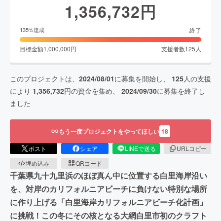
1,356,732
円
終了
135
%達成
目標金額
1,000,000
円
支援者数
125
人
このプロジェクトは、
2024/08/01
に募集を開始し、
125
人の支援
により
1,356,732
円の資金を集め、
2024/09/30
に募集を終了し
ました
もう一度プロジェクトをやってほしい
18
ポスト
シェア
LINEで送る
URLコピー
埋め込み
QRコード
千葉県九十九里浜のほぼ真ん中に位置する白里海岸沿い
を、対岸のカリフォルニアビーチに負けない特別な場所
に作り上げる「白里海岸カリフォルニアビーチ化計画」
に挑戦！この冬にその核となる大網白里市初のクラフト