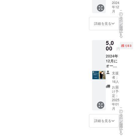
オリジ
2024
きま
年12
ナル
す。
こ
月
コース
の
リ
ター 1
タ
ー
個 ️★ お
ン
詳細を見る
を
礼の
選
択
メッ
す
る
セージ
5,0
残り83
00
円
2024年
12月に
オープ
ン予定
支援
の
者：
Rusty
16人
Nest
お届
Brewer
け予
y での
定：
ビール
2025
年01
醸造所
こ
月
見学ツ
の
リ
アーで
タ
ー
す。 運
ン
詳細を見る
を
が良け
選
択
れば出
す
る
来上