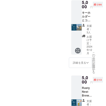
5,0
がった
残り96
ばかり
00
円
のクラ
キーホ
フト
ルダー
ビール
とコー
が飲め
スター
るか
支援
のセッ
も？ ・
者：
トで
日時：
3人
す。 ️★
2025年
お届
オリジ
1月以降
け予
ナル
（毎週
定：
キーホ
2024
日曜日
年12
ルダー
限定、1
こ
月
1個 ️★
日3回、
の
リ
オリジ
各回4名
タ
ー
ナル
限定で
ン
詳細を見る
を
コース
の開催
選
択
ター 1
予定で
す
る
個 ️★ お
す）
5,0
礼の
※詳細は
残り13
メッ
00
確定次
円
セージ
第ご連
Rusty
絡にて
Nest
共有し
Brewer
ます ・
yの定番
場所：
支援
クラフ
Rusty
者：