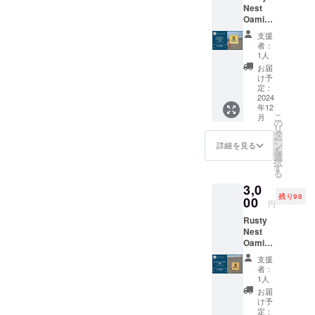
Nest
持ちを
Oamish
メール
irasato
でお送
支援
のオリ
りしま
者：
ジナル
す。ま
1人
ロゴス
た、定
お届
テッ
期的に
け予
カーで
ご支援
定：
す。 ️★
2024
者様限
年12
オリジ
定の活
こ
月
ナルス
動報告
の
リ
テッ
もお届
タ
ー
カー 1
けいた
ン
詳細を見る
を
個 ️★ お
しま
選
択
礼の
す。 熱
す
る
メッ
い思い
3,0
セージ
を持っ
残り98
00
て大網
円
白里市
Rusty
を盛り
Nest
上げま
Oamish
しょ
irasato
う！ ※
支援
のオリ
支援額
者：
ジナル
は1,000
1人
コース
円から
お届
ターで
自由に
け予
す。 ️★
定：
設定で