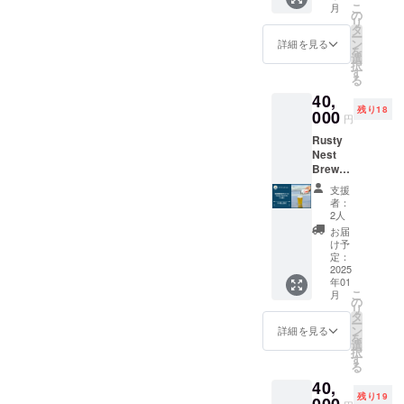
「コー
こ
きませ
月
Barの壁
社醸造
の
ヒー
リ
んので
に感謝
第一弾
タ
豆」 大
ー
よろし
のネー
となる
ン
詳細を見る
網白里
を
くお願
ムプ
Rusty
選
市の麦
択
いいた
レート
Nest
す
農家様
る
しま
を制作
IPAと
の「小
す。
40,
し、
Rusty
麦」 大
残り18
ファン
000
Nest
網白里
円
ドメン
Sessio
市の
Rusty
バーの
n IPAを
ホップ
Nest
名前が
両方を
農家様
Brewer
入りま
じっく
の
yの定番
す。 半
りお楽
「ホッ
支援
クラフ
額チ
しみい
者：
プ」 を
トビー
ケット
ただけ
2人
一部使
ル
10枚の
る贅沢
お届
用し、
「Rust
特典付
な飲み
け予
地産の
y Nest
き（ご
定：
比べ
素材を
IPA」！
2025
本人の
セット
取り入
年01
現在は
飲料の
です。
れた大
こ
月
OEMの
み対
の
★ お礼
網白里
リ
限定醸
象、有
タ
のメッ
市産ク
ー
造と
効期間1
ン
セージ
詳細を見る
ラフト
を
なって
年）
選
付き ★
ビール
択
います
ネーム
す
オリジ
の開発
る
が、
プレー
ナルグ
を目指
40,
2024年
トへの
ラス 1
しま
残り19
12月の
000
名入れ
個 ※20