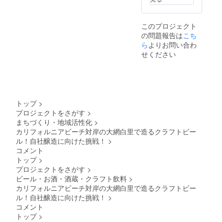
テッ
援者様
能（9名
別途費
カー 1
の交通
様以降
用が掛
個 ※20
費や滞
は別途
かり、
このプロジェクト
歳未満
在費は
費用が
商標権
の問題報告は
こち
の方へ
各自で
かかり
などは
の酒類
ら
よりお問い合わ
ご負担
ます）
費用負
の提供
くださ
・有効
担して
せください
はでき
い。 ・
期限
頂く事
ません
支援者
（予約
でお渡
のでよ
様との
期
しする
ろしく
連絡方
限）：
事は可
お願い
法：詳
2025年
能で
いたし
細は
1月1日
す。 保
トップ
>
ます。
メール
まで ご
管期間
プロジェクトをさがす
>
で連絡
予約の
は別途
まちづくり・地域活性化
>
しま
詳細は
相談と
カリフォルニアビーチ対岸の大網白里で造るクラフトビー
す。
プロ
なりま
ジェク
すが保
ル！自社醸造に向けた挑戦！
>
ト終了
管料を
コメント
後メー
頂く場
トップ
>
ルにて
合があ
プロジェクトをさがす
>
調整さ
る事を
ビール・お酒・酒蔵・クラフト飲料
>
せてい
ご了承
ただき
くださ
カリフォルニアビーチ対岸の大網白里で造るクラフトビー
ます。
い。
ル！自社醸造に向けた挑戦！
>
120本を
コメント
超えて
トップ
>
出来た