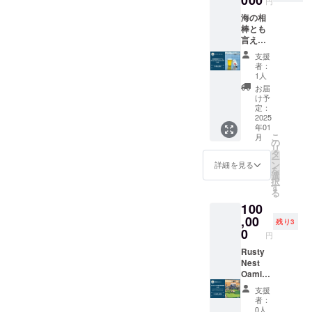
円
す。 ※
自社醸
の詳細
歳未満
理想の
海の相
造所
などは
の方へ
ビール
棒とも
（Rust
後日改
の酒類
が仕上
言える
y Nest
めて
の提供
がるま
「Rust
Brewer
メール
はでき
支援
では一
y Nest
y）完成
にてご
ません
者：
般向け
Sessio
後、自
連絡を
1人
のでよ
に販売
n
社醸造
させて
ろしく
お届
は行い
IPA」！
第一弾
いただ
け予
お願い
ません
現在は
となる
定：
く予定
いたし
のでご
OEMの
2025
初出荷
です。
ます。
支援者
年01
限定醸
の
様にの
こ
月
造と
Rusty
の
みお届
リ
なって
Nest
タ
けさせ
ー
います
IPAをた
ン
詳細を見る
ていた
を
が、
くさん
選
だきま
択
2024年
楽しん
す
す。こ
る
12月の
でいた
こだけ
100
自社醸
だける
の非公
造所
,00
24缶
残り3
式ビー
（Rust
セット
0
円
ルをぜ
y Nest
をお届
ひお楽
Brewer
Rusty
けしま
しみく
y）完成
Nest
す。 ️★
ださ
後、自
Oamish
オリジ
い！
社醸造
irasato
ナルグ
支援
第一弾
にオー
ラス 1
者：
となる
プン予
個 ️★ お
0人