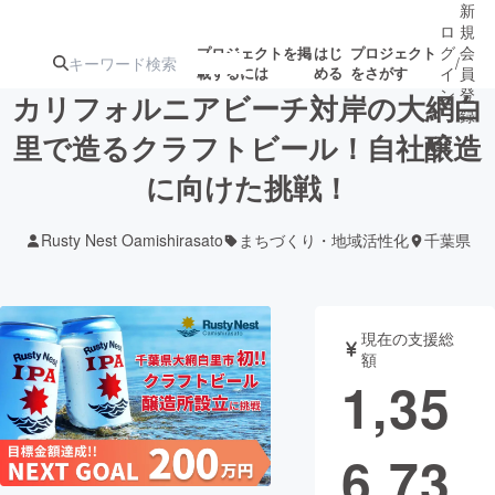
新
ロ
規
グ
会
プロジェクトを掲
はじ
プロジェクト
/
載するには
める
をさがす
イ
員
ン
登
カリフォルニアビーチ対岸の大網白
録
里で造るクラフトビール！自社醸造
に向けた挑戦！
人気のプロ
注目のリ
注目の新着プロ
募集終了が近いプ
もうすぐ公開
ジェクト
ターン
ジェクト
ロジェクト
されます
Rusty Nest Oamishirasato
まちづくり・地域活性化
千葉県
アート・写真
音楽
現在の支援総
テクノロジー・ガジェット
ゲーム・サ
額
1,35
映像・映画
書籍・雑誌
6,73
ビジネス・起業
チャレンジ