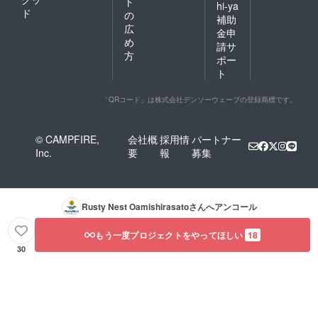
ト
hi-ya
ド
の
補助
広
金申
め
請サ
方
ポー
ト
「QRコード」は株式会社デンソーウェーブの登録商標です。
© CAMPFIRE,
会社概
採用情
パートナー
Inc.
要
報
募集
Rusty Nest Oamishirasato
さんへアンコール
もう一度プロジェクトをやってほしい
18
30