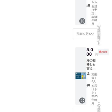
トビー
Nest
17人
ル
Brewer
お届
「Rust
y（Rus
け予
y Nest
定：
ty Nest
IPA」！
2025
Oamish
年01
現在は
irasato
こ
月
OEMの
の
内、24
リ
限定醸
タ
年内完
ー
造と
ン
成予
詳細を見る
を
なって
選
定）
択
います
す
※詳細の
る
が、
住所は
5,0
2024年
後日ご
残り25
12月の
00
連絡に
円
自社醸
て共有
海の相
造所
します
棒とも
（Rust
・支援
言える
y Nest
者様の
「Rust
Brewer
交通費
支援
y Nest
y）完成
や滞在
者：
Sessio
後、自
5人
費：支
n
社醸造
援者様
お届
IPA」！
第一弾
け予
の交通
現在は
となる
定：
費や滞
OEMの
2025
初出荷
在費は
年01
限定醸
の
各自で
こ
月
造と
Rusty
の
ご負担
リ
なって
Nest
タ
くださ
ー