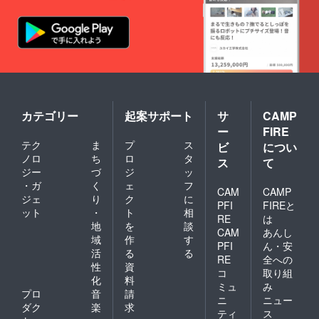
いいた
しま
す。
カテゴリー
起案サポート
サ
CAMP
ー
FIRE
テク
ま
プ
ス
ビ
につい
ノロ
ち
ロ
タ
ス
て
ジー
づ
ジ
ッ
・ガ
く
ェ
フ
CAM
CAMP
ジェ
り
ク
に
PFI
FIREと
ット
・
ト
相
RE
は
地
を
談
CAM
あんし
域
作
す
PFI
ん・安
活
る
る
RE
全への
性
資
コ
取り組
化
料
ミュ
み
プロ
音
請
ニ
ニュー
ダク
楽
求
ティ
ス