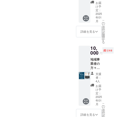
Nest
となる
礼の
お届
滞在費
Brewer
初出荷
メッ
け予
は各自
yの定番
の
定：
セージ
でご負
「Rust
2025
Rusty
<Rusty
担くだ
年01
y Nest
Nest
Nesy
さい。
こ
月
IPA」と
Sessio
の
IPAにつ
・支援
リ
海の相
n IPAを
タ
いて>
者様と
ー
棒とも
お楽し
ン
アメリ
詳細を見る
の連絡
を
言える
みいた
選
カンIPA
方法：
択
「Rust
だける6
す
の色味
詳細は
る
y Nest
缶セッ
の中で
メール
10,
Sessio
トで
も最も
で連絡
残り46
n
000
す。 ★
ゴール
円
しま
IPA」！
お礼の
ドに近
す。
地域事
現在は
メッ
く、ま
業者の
OEMの
セージ
るで日
方々と
限定醸
付き ★
の出の
コラボ
造と
オリジ
光を思
支援
レー
なって
ナルス
わせる
者：
ション
います
テッ
4人
ような
して造
が、
カー 1
透明
お届
る大網
2024年
個 ＜
け予
感、白
白里市
12月の
定：
Rusty
里海岸
産のク
2025
自社醸
Nest
の爽や
年01
ラフト
造所
Sessio
かの海
こ
月
ビー
（Rust
の
n IPAに
風に加
リ
ル。 ★
y Nest
タ
ついて
えて太
ー
コラボ
Brewer
ン
＞ 定番
詳細を見る
平洋を
を