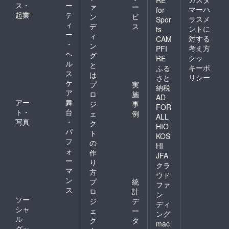
ス・
ー
ァ
ー
マーハ
for
起業
テ
ン
ビ
ラスメ
Spor
ィ
デ
ス
ントに
ts
ー
ィ
対する
CAM
・
ン
考え方
PFI
ヘ
グ
クッ
RE
ル
と
キーポ
ふる
ス
は
リシー
さと
ケ
プ
実
納税
ア
ロ
施
AD
アー
舞
ジ
事
FOR
ト・
台
ェ
例
ALL
写真
・
ク
HIO
パ
ト
KOS
フ
の
HI
ォ
作
JFA
ー
り
クラ
マ
方
ウド
ン
プ
統
ファ
ス
ロ
計
ン
ソー
ジ
デ
ディ
シャ
ェ
ー
ング
ル
ク
タ
mac
グッ