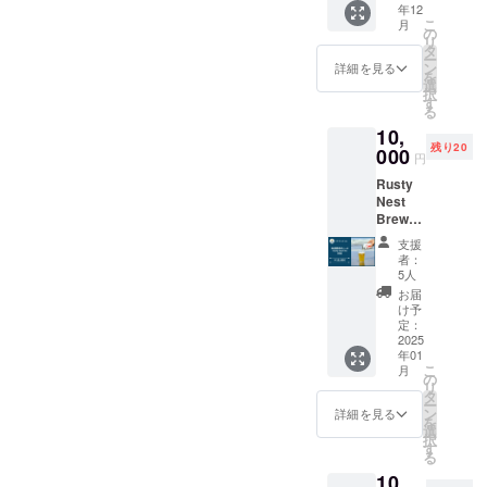
げまし
グルー
年12
ます。
Nest
た。 夏
プフ
こ
月
️★ オリ
Oamish
の
の海の
ルー
リ
ジナルT
irasato
タ
相棒と
ツ、
ー
シャツ1
の物語
ン
詳細を見る
呼べる
ピー
を
個 ️★ お
の1ペー
選
Sessio
チ、ス
択
礼の
ジを一
す
n IPA を
イート
る
メッ
緒に楽
ご堪能
オレン
10,
セージ
しみま
くださ
ジ、完
残り20
・サイ
000
せん
い。
円
熟トロ
ズ展
か？ 当
※20歳未
ピカル
Rusty
開：S,
日はク
満の方
フルー
Nest
M, L, XL
ラフト
への酒
ツを連
Brewer
・カ
ビール
類の提
想させ
yの定番
ラー展
を1杯お
供はで
支援
るフ
クラフ
開：白
楽しみ
者：
きませ
レッ
トビー
・デザ
いただ
5人
んので
シュで
ル
イン：
けま
お届
よろし
豊かな
「Rust
写真を
す。 ・
け予
くお願
香りが
y Nest
ご参照
定：
日時：
いいた
6.7％の
IPA」！
2025
くださ
2024年
しま
アル
年01
現在は
い。 ア
10月頃
す。
コール
こ
月
OEMの
ウトド
の
開催予
を感じ
リ
限定醸
アや
タ
定 ※
させ
ー
造と
ビール
ン
詳細は
詳細を見る
ず、何
を
なって
フェス
選
確定次
杯でも
択
います
に最適
す
第ご連
飲めて
る
が、
なオリ
絡にて
しまう
10,
2024年
ジナルT
共有し