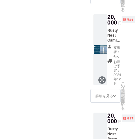
ビール
y）完成
選
の
渡って
択
試作
後、自
す
Rusty
きた西
る
品 3本
社醸造
Nest
海岸の
20,
★ オリ
第一弾
IPA の
海風を
残り26
ジナル
000
となる
特徴で
思わせ
円
コース
Rusty
ある フ
るトロ
Rusty
ター 1
Nest
ルー
ピカル
Nest
個 ★ お
IPAと
ティー
な香り
Oamish
礼の
Rusty
な香り
を伴う
irasato
メッ
Nest
を保ち
ホップ
支援
のオリ
セージ
Sessio
つつ、
者：
のアロ
ジナ
コラボ
n IPAを
4人
アル
マ、ス
ル ロ
ビール
両方を
コール
お届
カッと
ゴ入り
完成に
お楽し
け予
度数を
した喉
グラウ
向けた
定：
みいた
少し下
越しが
ラー
2024
試作品
だける
げ、 飲
海との
年12
（水
をクラ
贅沢な
みやす
相性が
こ
月
筒）を
ウド
の
飲み比
い IPA
抜群！
リ
お届け
ファン
タ
べセッ
に仕上
グルー
ー
しま
ディン
ン
トで
詳細を見る
げまし
プフ
を
す。炭
グ限定
選
す。 ★
た。 夏
ルー
択
酸も保
でご試
す
お礼の
の海の
ツ、
る
存でき
飲いた
メッ
相棒と
ピー
20,
る特別
だけま
セージ
呼べる
チ、ス
残り17
な水筒
000
す。 試
付き ★
Sessio
円
イート
です。
作品を
オリジ
n IPA を
オレン
Rusty
️★ オリ
飲んで
ナルス
ご堪能
ジ、完
Nest
ジナル
皆様の
テッ
くださ
熟トロ
Brewer