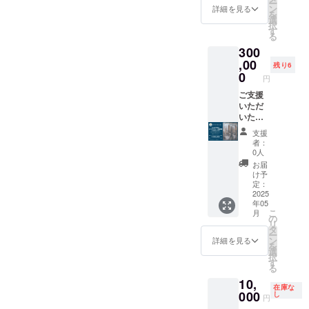
ー
Rusty
職人の
泊の
渡って
ン
詳細を見る
を
Nest
方々に
Sparkle
きた西
選
択
IPA の
自由に
。 海ま
海岸の
す
る
特徴で
活用・
で徒歩1
海風を
300
ある フ
発信い
分と最
思わせ
ルー
ただけ
もビー
,00
るトロ
残り6
ティー
る場に
チに近
ピカル
0
円
な香り
してい
いバ
な香り
を保ち
きま
ケー
ご支援
を伴う
つつ、
す。 約
ション
いただ
ホップ
アル
20坪の
ハウス
いた皆
のアロ
コール
屋外ス
の一つ
様で交
マ、ス
支援
度数を
ペース
です。
流しな
カッと
者：
少し下
と約15
パワー
がら1つ
した喉
0人
げ、 飲
坪のカ
スポッ
のオリ
越しが
お届
みやす
フェ
トとし
ジナル
海との
け予
い IPA
バース
て有名
クラフ
相性が
定：
に仕上
ペー
な白里
トビー
2025
抜群！
年05
げまし
ス。醸
海岸で
ルを醸
グルー
こ
月
た。 夏
造所に
元日の
造いた
プフ
の
リ
の海の
併設し
日の出
だける
ルー
タ
ー
相棒と
たこち
が見え
醸造権
ツ、
ン
詳細を見る
を
呼べる
らのイ
る年末
です。
ピー
選
択
Sessio
ベント
年始は
理想の
チ、ス
す
る
n IPA を
スペー
毎年予
ビール
イート
10,
ご堪能
スをお
約殺到
を作る
オレン
在庫な
くださ
使い頂
の
ために
000
ジ、完
し
円
い。
けま
Sparkle
数回の
熟トロ