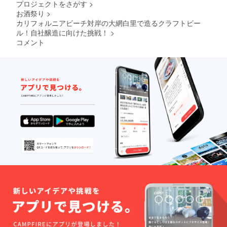
プロジェクトをさがす
>
場合、
お酒祭り
>
その
ビール
カリフォルニアビーチ対岸の大網白里で造るクラフトビー
の取り
ル！自社醸造に向けた挑戦！
>
扱いは
コメント
全て弊
社の製
品とし
てのも
のとな
りま
す。ま
た、レ
シピの
権利は
全て弊
社に帰
属しま
す。
※20歳未
満の方
への酒
類の提
供はで
きませ
んので
よろし
くお願