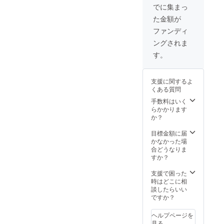
Brewer
絡にて
か？ ・
2025年
きませ
でに集まっ
y）完成
共有し
宿泊可
2月以降
んので
た金額が
後、自
ます ・
能日
にヒア
よろし
社醸造
場所：
数：1泊
リング
くお願
ファンディ
第一弾
Rusty
2日（利
開始の
いいた
ングされま
となる
Garage
用可能
予定。
しま
Rusty
（Rust
時間：
（製作
す。
す。
Nest
y Nest
15時〜
開始し
IPAと
Oamish
翌10
てから
Rusty
irasato
時） ・
約2か月
支援に関するよ
Nest
内のイ
お部屋
後に出
くある質問
Sessio
ベント
の概
来上が
n IPAを
スペー
要：洋
りま
手数料はいく
両方を
ス、24
室 ・
す） 全
らかかります
お楽し
年内完
ベッド
て缶
か？
みいた
成予
の数：7
ビール
だける
定）
台、4寝
にして
目標金額に届
贅沢な
※詳細の
室 ・食
お渡し
かなかった場
飲み比
住所は
事の
致しと
合どうなりま
べセッ
後日ご
サービ
なり、
すか？
トで
連絡に
スプラ
配送料
す。 ★
て共有
ン：素
などは
支援で困った
お礼の
します
泊まり
別途掛
時はどこに相
メッ
・支援
・宿泊
かりま
談したらいい
セージ
者様の
可能人
す。缶
ですか？
付き ★
交通費
数：8名
のラベ
オリジ
や滞在
様まで
ルデザ
ヘルプページを
ナルス
費：支
宿泊可
インは
見る