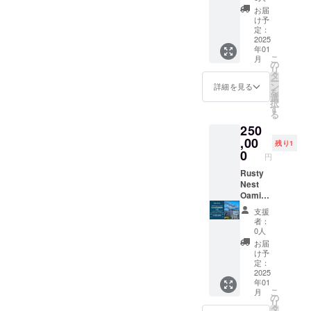
初出荷
定の
礼の
お届
の
オープ
メッ
け予
Rusty
ンエア
セージ
定：
Nest
のクリ
2025
<Rusty
年01
Sessio
エイ
Nesy
こ
月
n IPAを
ティブ
IPAにつ
の
リ
がっつ
スペー
いて>
タ
ー
りお楽
ス
アメリ
ン
詳細を見る
を
しみい
Rusty
カンIPA
選
択
ただけ
Garage
の色味
す
る
る24缶
。 こち
の中で
250
セット
らを1日
も最も
です。
貸切利
,00
ゴール
残り1
★ お礼
用いた
ドに近
0
円
のメッ
だける
く、ま
セージ
プラン
Rusty
るで日
付き ★
です。
Nest
の出の
オリジ
（限定3
Oamish
光を思
ナルグ
個）
irasato
わせる
支援
ラス 1
アー
運営会
ような
者：
個 ＜
ティス
社であ
透明
0人
Rusty
ト、ク
る株式
感、白
お届
Nest
リエイ
会社 ぷ
里海岸
け予
Sessio
ター、
らす わ
の爽や
定：
n IPAに
農家や​
んが白
2025
かの海
年01
ついて
料理人
里海岸
風に加
こ
月
＞ 定番
など、
で運営
えて太
の
リ
の
様々な
する民
平洋を
タ