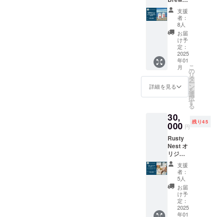
グラウ
ご意見
カー 1
い。
ピカル
yの定番
ラー 1
をお聞
個 ※20
※20歳未
支援
フルー
「Rust
個 ️★ お
かせく
歳未満
者：
満の方
ツを連
y Nest
礼の
ださ
8人
の方へ
への酒
想させ
IPA」と
メッ
い！理
の酒類
お届
類の提
るフ
海の相
セージ
想の
け予
の提供
供はで
レッ
棒とも
定：
ビール
はでき
きませ
シュで
言える
2025
の完成
ません
んので
豊かな
年01
「Rust
まで仲
のでよ
よろし
香りが
こ
月
y Nest
の
間の皆
ろしく
くお願
6.7％の
リ
Sessio
タ
様とと
お願い
いいた
アル
ー
n
ン
もに歩
詳細を見る
いたし
しま
コール
を
IPA」！
選
ませて
ます。
す。
を感じ
択
現在は
す
いただ
させ
る
OEMの
けます
ず、何
30,
限定醸
と幸い
杯でも
残り45
造と
000
です！
円
飲めて
なって
大網白
しまう
Rusty
います
里市内
飲み心
Nest オ
が、
の人気
地をご
リジナ
2024年
コー
堪能く
ルネー
12月の
ヒー
支援
ださ
ムプ
自社醸
ショッ
者：
い！
レート
造所
5人
プThe
※20歳未
＆半額
（Rust
Rising
お届
満の方
チケッ
y Nest
け予
Sun
への酒
ト10枚
Brewer
定：
Coffee
類の提
Rusty
2025
y）完成
様の
供はで
年01
Cafe &
後、自