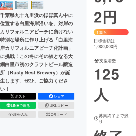
2
円
まちづくり・地域活性化
千葉県九十九里浜のほぼ真ん中に
位置する白里海岸沿いを、対岸の
CAMPFIRE for Social Good
CAMPFIRE Creation
カリフォルニアビーチに負けない
135%
CAMPFIREふるさと納税
machi-ya
コミュニティ
特別な場所に作り上げる「白里海
目標金額は
1,000,000円
岸カリフォルニアビーチ化計画」
に挑戦！この冬にその核となる大
支援者数
網白里市初のクラフトビール醸造
125
所（Rusty Nest Brewery）が誕
生します。ぜひ、ご協力くださ
人
い！
ポスト
シェア
LINEで送る
URLコピー
埋め込み
QRコード
募集終了まで残
り