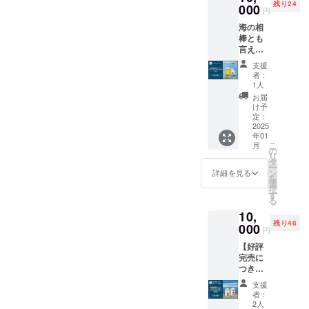
飲み心
残り24
12月の
000
シャツ
ます ・
円
地をご
自社醸
です。
場所：
堪能く
海の相
造所
Rusty
Rusty
ださ
棒とも
（Rust
Nest
Nest
い！
言える
y Nest
Oamish
Cafe&B
※20歳未
「Rust
Brewer
irasato
ar（Ru
支援
満の方
y Nest
y）完成
のイベ
sty
者：
への酒
Sessio
後、自
ントな
1人
Nest
類の提
n
社醸造
どでも
Oamish
お届
供はで
IPA」！
第一弾
是非着
け予
irasato
きませ
現在は
となる
定：
ていた
内、24
んので
OEMの
2025
初出荷
だき、
年10月
よろし
年01
限定醸
の
一緒に
に完成
こ
くお願
月
造と
Rusty
の
盛り上
予定）
リ
いいた
なって
Nest
タ
げま
※詳細
ー
しま
います
IPAを楽
ン
しょ
詳細を見る
の住所
を
す。
が、
しんで
選
う！
は後日
択
2024年
いただ
す
ご連絡
る
12月の
ける6缶
にて共
10,
自社醸
セット
有しま
残り48
造所
000
をお届
す ・支
円
（Rust
けしま
援者様
【好評
y Nest
す。 ️★
の交通
完売に
Brewer
オリジ
費や滞
つき、
y）完成
ナルス
在費：
緊急追
後、自
テッ
支援者
支援
加！】
社醸造
カー 1
者：
様の交
Rusty
第一弾
個 ️★ お
2人
通費や