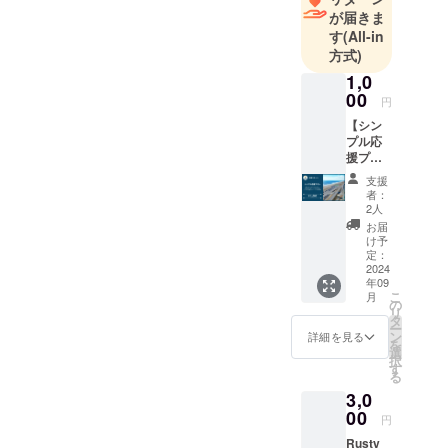
が届きま
くお願い致
す
(All-in
します
方式)
1,0
00
円
【シン
プル応
援プラ
ン】 特
支援
に欲し
者：
いリ
2人
ターン
お届
はいら
け予
ない、
定：
しかし
2024
年09
大網白
こ
月
里市を
の
リ
盛り上
タ
ー
げる取
ン
詳細を見る
を
り組み
選
択
を応援
す
る
したい
3,0
という
方々向
00
円
け。 お
Rusty
礼の気