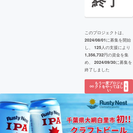
終了
このプロジェクトは、
2024/08/01
に募集を開始
し、
125
人の支援により
1,356,732
円の資金を集
め、
2024/09/30
に募集を
終了しました
もう一度プロジェ
1
クトをやってほし
8
い