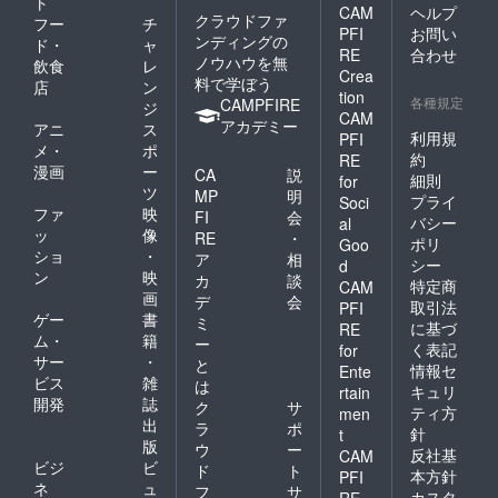
ト
CAM
ヘルプ
クラウドファ
フー
チ
PFI
お問い
ンディングの
ド・
ャ
RE
合わせ
ノウハウを無
飲食
レ
Crea
料で学ぼう
店
ン
tion
各種規定
CAMPFIRE
ジ
CAM
アカデミー
アニ
ス
利用規
PFI
メ・
ポ
約
RE
漫画
ー
CA
説
細則
for
ツ
MP
明
プライ
Soci
ファ
映
FI
会
バシー
al
ッ
像
RE
・
ポリ
Goo
ショ
・
ア
相
シー
d
ン
映
カ
談
特定商
CAM
画
デ
会
取引法
PFI
ゲー
書
ミ
に基づ
RE
ム・
籍
ー
く表記
for
サー
・
と
情報セ
Ente
ビス
雑
は
キュリ
rtain
開発
誌
ク
サ
ティ方
men
出
ラ
ポ
針
t
版
ウ
ー
反社基
CAM
ビジ
ビ
ド
ト
本方針
PFI
ネ
ュ
フ
サ
カスタ
RE