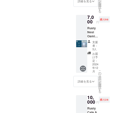
います
IPAを気
ン
詳細を見る
い。 ・
を
が、
軽に楽
選
支援者
択
2024年
しんで
す
様との
る
12月の
いただ
連絡方
7,0
自社醸
ける3缶
法：詳
残り96
造所
00
セット
細は
円
（Rust
をお届
メール
Rusty
y Nest
けしま
で連絡
Nest
Brewer
す。 ️★
しま
Oamish
y）完成
お礼の
す。
irasato
後、自
メッ
支援
のオリ
社醸造
セージ
者：
ジナル
第一弾
付き
3人
ロゴ入
となる
<Rusty
お届
りマグ
初出荷
Nesy
け予
カップ
の
定：
IPAにつ
をお届
2024
Rusty
いて>
年12
けしま
Nest
アメリ
こ
月
す。 ️★
Sessio
の
カンIPA
リ
オリジ
n IPAを
タ
の色味
ー
ナルマ
気軽に
ン
の中で
詳細を見る
を
グカッ
お楽し
選
も最も
択
プ 1個
みいた
す
ゴール
る
️★ お礼
だける3
ドに近
10,
のメッ
缶セッ
く、ま
残り26
セージ
000
トで
るで日
円
す。 ★
の出の
Rusty
お礼の
光を思
Cafe &