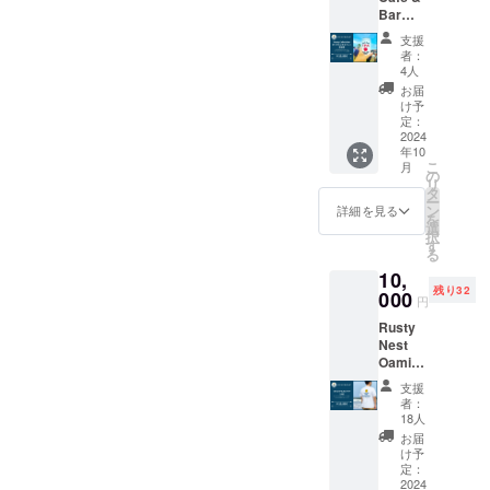
メッ
わせる
Bar
セージ
ような
オープ
付き ＜
透明
支援
ニング
Rusty
感、白
者：
パー
Nest
4人
里海岸
ティ参
Sessio
の爽や
お届
加券
n IPAに
け予
かの海
10月に
定：
ついて
風に加
予定さ
2024
＞ 定番
えて太
年10
れてい
の
平洋を
こ
月
る
の
Rusty
渡って
リ
Rusty
タ
Nest
きた西
ー
Cafe &
ン
IPA の
詳細を見る
海岸の
を
Barの
選
特徴で
海風を
択
オープ
す
ある フ
思わせ
る
ニング
ルー
るトロ
10,
パー
ティー
ピカル
残り32
ティに
000
な香り
な香り
円
ご招待
を保ち
を伴う
Rusty
させて
つつ、
ホップ
Nest
いただ
アル
のアロ
Oamish
きま
コール
マ、ス
irasato
す。 限
度数を
カッと
支援
オリジ
定30名
少し下
者：
した喉
ナルの
様のご
18人
げ、 飲
越しが
ロゴ入
招待と
みやす
お届
海との
りTシャ
なりま
け予
い IPA
相性が
ツをお
す。
定：
に仕上
抜群！
届けし
2024
Rusty