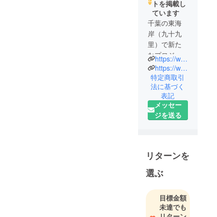
トを掲載し
ています
千葉の東海
岸（九十九
里）で新た
なプロジェ
https://www.rusty-nest.com/
クトを展開
https://www.instagram.com/rusty_nest_oamishirasato?utm_source=ig_web_button_share_sheet&igsh=ZDNlZDc0MzIxNw==
します
特定商取引
法に基づく
過疎化の進
表記
む白里海岸
メッセー
を舞台に地
ジを送る
域の歴史を
引き継ぎな
がらクラフ
トビールを
リターンを
中心とした
選ぶ
新たな魅力
を作り発信
していきま
目標金額
す！
未達でも
応援よろし
リターン