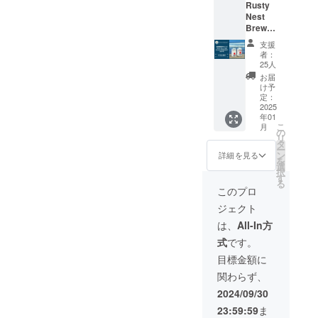
Rusty
※20歳未
す。イ
の宿泊
リモー
ピカル
Nest
満の方
ベント
券と
ト会議
フルー
Brewer
への酒
内容に
Rusty
を組ま
ツを連
yの定番
類の提
よって
Nest
せて頂
想させ
支援
「Rust
供はで
時間
Brewer
き、皆
るフ
者：
y Nest
きませ
帯、ご
y のフ
様で
レッ
25人
IPA」と
んので
使用頂
ラッグ
ビール
シュで
お届
海の相
よろし
く時期
シップ
スタイ
豊かな
け予
棒とも
くお願
に制限
「Rust
ルなど
定：
香りが
言える
2025
いいた
が出る
y Nest
を相談
6.7％の
年01
「Rust
しま
可能性
IPA」12
しなが
アル
こ
月
y Nest
す。
があり
缶が
ら、そ
の
コール
リ
Sessio
ます。
セット
の上で
タ
を感じ
ー
n
（イベ
になっ
蝦名醸
ン
させ
詳細を見る
を
IPA」！
ント時
た、贅
造士か
選
ず、何
択
現在は
期はご
沢なプ
ら提案
す
杯でも
る
OEMの
相談く
ラン。
させて
飲めて
このプロ
限定醸
ださ
今年の
頂きま
しまう
ジェクト
造と
い。）
年末年
す。 完
飲み心
なって
・日
始は、
成した
地をご
は、
All-In方
います
時：
特別な
ビール
堪能く
式
です。
が、
2025年
ビール
をご支
ださ
2024年
1月以降
を片手
援1口あ
い！
目標金額に
12月の
の開催
に美し
たり最
※20歳未
関わらず、
自社醸
予定
い初日
大120本
満の方
造所
※詳細は
の出と
お届け
への酒
2024/09/30
（Rust
確定次
乾杯し
しま
類の提
23:59:59
ま
y Nest
第ご連
ません
す。
供はで