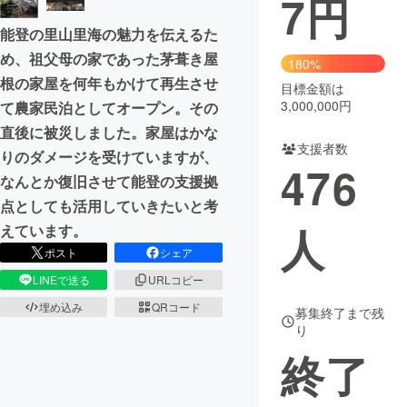
7
円
能登の里山里海の魅力を伝えるた
まちづくり・地域活性化
め、祖父母の家であった茅葺き屋
180%
根の家屋を何年もかけて再生させ
目標金額は
CAMPFIRE for Social Good
CAMPFIRE Creation
3,000,000円
て農家民泊としてオープン。その
CAMPFIREふるさと納税
machi-ya
コミュニティ
直後に被災しました。家屋はかな
支援者数
りのダメージを受けていますが、
476
なんとか復旧させて能登の支援拠
点としても活用していきたいと考
人
えています。
ポスト
シェア
LINEで送る
URLコピー
埋め込み
QRコード
募集終了まで残
り
終了