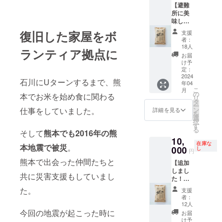
費負担
機能よ
【避難
で栽培
限：
料：醤
となり
りご支
所に美
したに
2025年
油、に
ます ②
援のお
味しい
んにく
1月10
んにく
お礼の
礼メー
お米を
を１瓶
保存方
賞味期
復旧した家屋をボ
メール
支援
ルをお
送れる
に１玉
法：常
限：
者：
CAMPF
送りし
権利】
以上使
温にて
18人
2024年
IREの
ランティア拠点に
ます
避難所
用し、
保存し
9月1日
お届
メッ
では毎
同じく
てくだ
け予
保存方
セージ
日何キ
被災し
定：
さい 原
法：高
機能よ
ロもの
2024
た能登
材料：
温直射
りご支
石川にUターンするまで、熊
年04
お米を
の地で
米 麦
日光を
援のお
こ
月
炊いて
１００
の
芽 ②お
さけ常
本でお米を始め食に関わる
礼メー
リ
炊き出
年以上
タ
礼の
温保
ルをお
ー
しを行
続く鳥
ン
仕事をしていました。
メール
詳細を見る
存。開
送りし
を
なって
居醤油
選
CAMPF
封後要
ます
択
いま
の能登
す
IREの
冷蔵 内
る
す。 こ
そして
熊本でも2016年の熊
産原料
メッ
容量：
10,
のリ
で仕込
セージ
200g ②
在庫な
本地震で被災
。
ターン
000
まれた
し
機能よ
お礼の
円
を支援
本醸造
りご支
メール
熊本で出会った仲間たちと
【追加
いただ
醤油と
援のお
CAMPF
しまし
いた際
合わせ
礼メー
IREの
共に災害支援もしていまし
た！避
には、
熟成さ
ルをお
メッ
難所に
福島県
せまし
送りし
た。
セージ
支援
美味し
会津地
た。 瓶
ます
者：
機能よ
いお米
方でお
にはに
12人
りご支
を送れ
米問屋
今回の地震が起こった時に
んにく
お届
援のお
る権
を営む
醤油を
け予
礼メー