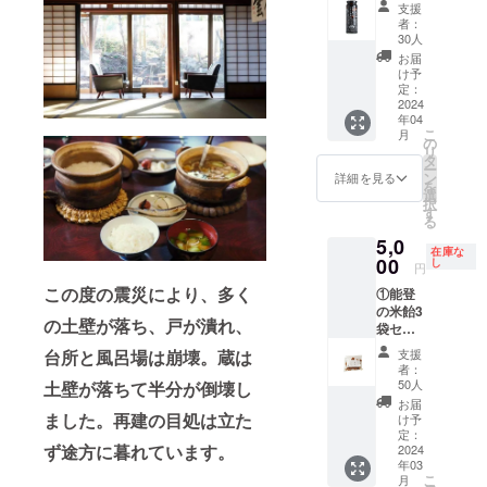
2年間 ※
名」と記載くだ
いぐる
けっト
支援
ル『に
復旧状
さい。 ▼能登ご
みブラ
者：
イレ』
んにく
況によ
30人
はん農場 暮らし
ンド
はいざ
醤油』
り宿泊
の宿じろざみHP
NICI(ニ
お届
という
200g 1
開始が
け予
https://jirozami.
キ)とア
日の備
本 能登
遅れる
定：
com/ ②直筆のお
ドベン
蓄セッ
産にん
2024
可能性
礼のお手紙をお
チャー
トに加
年04
にくを
もあり
送りします ③宿
ワール
え、こ
こ
月
これで
ます。
の
の宿泊割引1万円
ドの コ
れを機
リ
もかと
遅れた
タ
宿泊予約の
ラボぬ
に防災
ー
使用し
場合は
ン
詳細を見る
際に、予約
いぐる
意識を
を
たにん
宿泊可
選
フォームの備考
み 1個
高めて
択
にく醤
能に
す
欄にCAMPFIRE
・おも
もらえ
る
油で
なった
で支援した旨
わず
たらと
5,0
す。能
日から2
と、CAMPFIRE
ぎゅっ
思いま
在庫な
登ごは
00
年間が
し
のアカウント名
と抱き
円
す。災
ん農場
有効期
をご記載いただ
しめた
害時だ
この度の震災により、多く
①能登
で栽培
限とな
きましたら宿泊
くなる
けでな
の米飴3
したに
ります
代から1万円を割
80㎝の
くキャ
の土壁が落ち、戸が潰れ、
袋セッ
んにく
支援後
引させていただ
特大サ
ンプ等
ト 300
を１瓶
のご予
きます。有効期
イズ、
支援
台所と風呂場は崩壊。蔵は
でもご
年前の
に１玉
約方
者：
限は2024年6
触り心
使用い
加賀藩
以上使
法：能
50人
土壁が落ちて半分が倒壊し
月〜2026年5月
地のよ
ただけ
在来米
用し、
登ごは
お届
までです。※復旧
いパン
ます。
の黒糯
同じく
ました。再建の目処は立た
ん農場
け予
の遅れにより有
ダのぬ
商品詳
（くろ
被災し
定：
暮らし
効期限を変更さ
いぐる
細や使
ず途方に暮れています。
もち）
2024
た能登
の宿じ
せていただく可
みで
用方法
年03
を復活
の地で
ろざみ
能性もございま
す。 ・
等はこ
こ
月
させま
１００