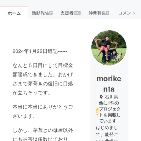
活動報告
支援者
仲間募集
コメント
ホーム
2
99+
1
2024年1月22日追記------
なんと５日目にして目標金
額達成できました。おかげ
morike
さまで茅葺きの復旧に目処
nta
が立ちそうです。
石川県
他に1件の
本当に本当にありがとうご
プロジェク
トを掲載し
ざいます。
ています
はじめまし
しかし、茅葺きの母屋以外
て、能登ご
にも被害は多数出ており、