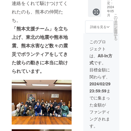
利】 避
連絡をくれて駆けつけてく
『本田
定：
使用し
ルをお
難所で
2024
屋本
たレシ
送りし
れたのも、熊本の仲間た
年05
は毎日
店』さ
ピが印
ます
こ
月
何キロ
んこだ
の
刷され
ち。
リ
ものお
わりの
タ
ていま
ー
米を炊
お米
ン
す。
詳細を見る
「熊本支援チーム」を立ち
を
いて炊
『米で
選
2015年
択
き出し
いいの
す
グッド
上げ、東北の地震や熊本地
る
を行
田゛』
デザイ
このプロ
なって
震、熊本水害など数々の震
を5キロ
ン賞受
ジェクト
いま
避難所
賞品。
災でボランティアをしてき
す。 こ
にお届
原材
は、
All-In方
のリ
けしま
料：醤
た彼らの動きに本当に助け
式
です。
ターン
す。 本
油、に
を支援
プロ
んにく
目標金額に
られています。
いただ
ジェク
賞味期
関わらず、
いた際
トのサ
限：
には、
ポート
2024年
2024/02/29
福島県
を行
9月1日
23:59:59
ま
会津地
なって
保存方
方でお
いる熊
法：高
でに集まっ
米問屋
本支援
温直射
た金額が
を営む
チーム
日光を
『本田
がお米
さけ常
ファンディ
屋本
を受け
温保
ングされま
店』さ
取り、
存。開
んこだ
必要と
封後要
す。
わりの
してい
冷蔵 内