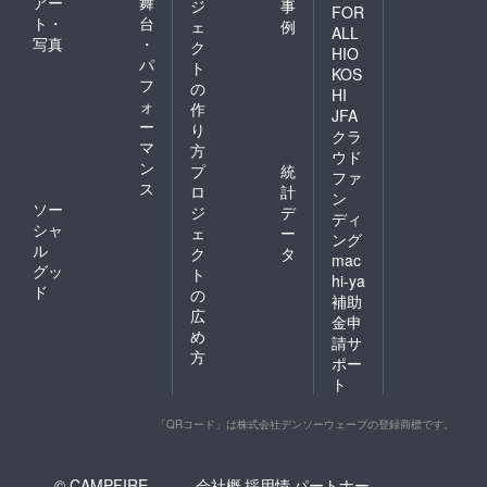
アー
舞
ジ
事
FOR
ト・
台
ェ
例
ALL
写真
・
ク
HIO
パ
ト
KOS
フ
の
HI
ォ
作
JFA
ー
り
クラ
マ
方
ウド
ン
プ
統
ファ
ス
ロ
計
ン
ソー
ジ
デ
ディ
シャ
ェ
ー
ング
ル
ク
タ
mac
グッ
ト
hi-ya
ド
の
補助
広
金申
め
請サ
方
ポー
ト
「QRコード」は株式会社デンソーウェーブの登録商標です。
© CAMPFIRE,
会社概
採用情
パートナー