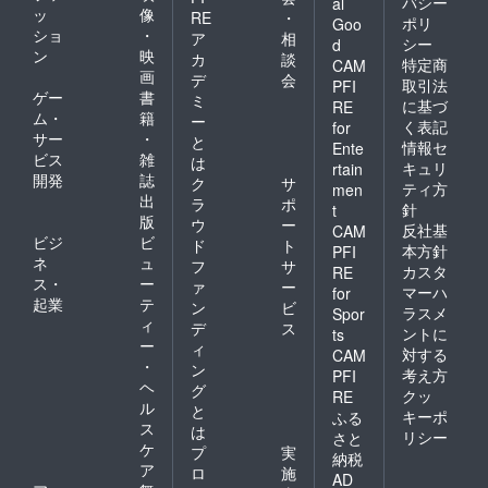
バシー
al
ッ
像
RE
・
ポリ
Goo
ショ
・
ア
相
シー
d
ン
映
カ
談
特定商
CAM
画
デ
会
取引法
PFI
ゲー
書
ミ
に基づ
RE
ム・
籍
ー
く表記
for
サー
・
と
情報セ
Ente
ビス
雑
は
キュリ
rtain
開発
誌
ク
サ
ティ方
men
出
ラ
ポ
針
t
版
ウ
ー
反社基
CAM
ビジ
ビ
ド
ト
本方針
PFI
ネ
ュ
フ
サ
カスタ
RE
ス・
ー
ァ
ー
マーハ
for
起業
テ
ン
ビ
ラスメ
Spor
ィ
デ
ス
ントに
ts
ー
ィ
対する
CAM
・
ン
考え方
PFI
ヘ
グ
クッ
RE
ル
と
キーポ
ふる
ス
は
リシー
さと
ケ
プ
実
納税
ア
ロ
施
AD