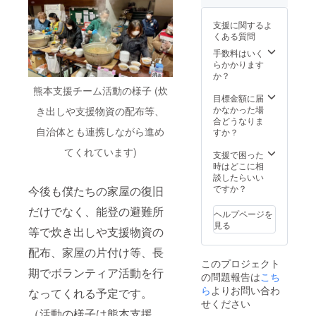
お米
る場所
容量：
『米で
へ届け
200g ②
支援に関するよ
いいの
ていき
お礼の
くある質問
田゛』
ます。
メール
を5キロ
▼本田
手数料はいく
CAMPF
避難所
屋本店
らかかります
IREの
にお届
https://
か？
メッ
けしま
shop.ho
セージ
熊本支援チーム活動の様子 (炊
す。 本
ndaya.j
目標金額に届
機能よ
プロ
p/
かなかった場
りご支
き出しや支援物資の配布等、
ジェク
合どうなりま
援のお
トのサ
自治体とも連携しながら進め
すか？
礼メー
ポート
ルをお
てくれています)
を行
支援で困った
送りし
なって
時はどこに相
ます
いる熊
談したらいい
本支援
ですか？
今後も僕たちの家屋の復旧
チーム
がお米
だけでなく、能登の避難所
ヘルプページを
を受け
見る
等で炊き出しや支援物資の
取り、
必要と
配布、家屋の片付け等、長
してい
このプロジェクト
る場所
期でボランティア活動を行
の問題報告は
こち
へ届け
ていき
ら
よりお問い合わ
なってくれる予定です。
ます。
せください
▼本田
（活動の様子は熊本支援