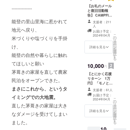
め、３年か
【お礼のメール
--------------
けて茅葺き
と復旧活動報
告】 CAMPFIRE
を改修して
のメッセージ機
能登の里山里海に惹かれて
支援者：211
農家民泊
能より、ご支援
人
のお礼のメール
地元へ戻り、
「能登ごは
お届け予定：
をお送ります。
こ
2024年04月
ん農場暮ら
の
米づくりや塩づくりを手掛
また、復旧の活
リ
タ
し宿じろざ
動報告もお送り
ー
け、
ン
詳細を見る
させていただき
み」をオー
を
選
ます。
択
能登の自然や暮らしに触れ
プンしまし
す
る
た。
てほしいと願い
10,000
円
茅葺きの家屋を直して農家
【とにかく応援
リターン 1万
民泊をオープンできた。
円】 「モノとし
てのリターンは
まさにこれから、というタ
支援者：61人
いらないのでと
お届け予定：
イミングでの大地震。
にかく応援した
こ
2024年04月
の
い」という有難
リ
直した茅葺きの家屋は大き
タ
い声に応えて、
ー
ン
『とにかく応援
詳細を見る
を
なダメージを受けてしまい
選
リターン』を作
択
す
りました。支援
ました。
る
いただいた方に
10,
はお礼のお手紙