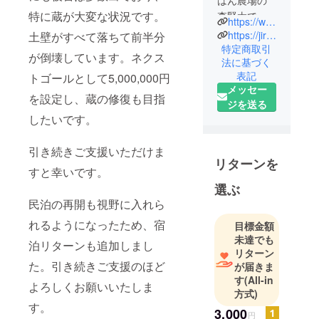
はん農場の
特に蔵が大変な状況です。
森賢太で
https://www.notogohan.com/
す。石川県
https://jirozami.com/
土壁がすべて落ちて前半分
七尾市で
特定商取引
が倒壊しています。ネクス
法に基づく
米、大豆、
表記
トゴールとして5,000,000円
能登塩の生
メッセー
産をしてい
を設定し、蔵の修復も目指
ジを送る
る36歳の農
したいです。
家です。築
２００年の
引き続きご支援いただけま
茅葺きに生
リターンを
すと幸いです。
まれ育ち、
選ぶ
13年熊本に
民泊の再開も視野に入れら
暮らし熊本
地震でも被
れるようになったため、宿
目標金額
災しまし
未達でも
泊リターンも追加しまし
た。2019年
リターン
た。引き続きご支援のほど
が届きま
に地元にU
す
(All-in
ターンして
よろしくお願いいたしま
方式)
農業と塩炊
す。
3,000
きをはじ
円