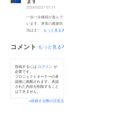
ます
2024/02/27 07:11
一歩一歩修繕が進んで
います。茅葺の農家民
泊はまだ風呂ができて
もっと見る
いませんが、すでにボ
ランティアさんが寝泊
コメント
もっと見る
まりしボランティア拠
点としての機能ができ
ています。クラウド
投稿するには
ログイン
が
ファンディングスター
必要です。
ト当初からあげていた
プロジェクトオーナーの承
認後に掲載されます。承認
ように茅葺の家を拠点
された内容を削除すること
に地域のお片付けなど
はできません。
にも各地のボランティ
※投稿する際の注意点
アさんが活躍してくれ
ています。ネクスト
ゴールまであと少し！