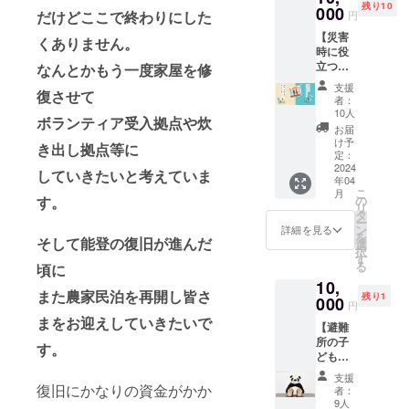
残り10
000
をお送りしま
だけどここで終わりにした
円
す。
【災害
くありません。
時に役
立つ携
なんとかもう一度家屋を修
帯トイ
支援
復させて
レ『ぽ
者：
けっト
10人
ボランティア受入拠点や炊
イレ』
お届
を被災
け予
き出し拠点等に
地＆あ
定：
なたの
2024
していきたいと考えていま
年04
ご自宅
こ
月
へ】 ①
の
す。
リ
携帯ト
タ
ー
イレ
ン
詳細を見る
を
『ぽ
そして能登の復旧が進んだ
選
択
けっト
す
る
頃に
イレ』
10,
を被災
また農家民泊を再開し皆さ
残り1
地に10
000
円
個・あ
まをお迎えしていきたいで
【避難
なたの
所の子
ご自宅
す。
どもた
に10個
ちにぬ
お届け
支援
いぐる
しま
復旧にかなりの資金がかか
者：
みを送
す。
9人