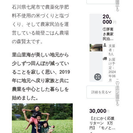
くった
癒しを
選
症や、
択
石川県七尾市で農薬化学肥
麹を使
届けた
す
水分摂
る
用した
いと考
取を抑
料不使用の米づくりと塩づ
20,
オール
えてい
制する
能登産
000
たとこ
ことに
円
くり、そして農家民泊を運
わが家
ろ、和
よる体
①茅葺
産の味
歌山県
力・免
営している能登ごはん農場
き農家
噌で
白浜町
疫力の
民泊に
す。大
の大人
の森賢太です。
低下を
宿泊権
豆のコ
気テー
引き起
支援
（素泊
クとほ
マパー
こし、
者：
まり）
のかな
里山里海が美しい地元から
ク『ア
5人
ときに
復旧後
麹の甘
ドベン
は死に
お届
少しずつ田んぼが減ってい
の能登
みがあ
チャー
け予
いたる
ごはん
りま
定：
ワール
ことも
ることを寂しく思い、2019
農場暮
2024
す。樽
ド』様
ありま
年06
らしの
に入れ
より大
す。今
年に地元へ戻り家族と共に
こ
月
宿じろ
てお届
の
きなパ
回の能
リ
ざみに
けしま
タ
ンダの
登地震
農業を中心とした暮らしを
ー
素泊ま
す。 保
ン
ぬいぐ
詳細を見る
でもト
を
り宿泊
存方
選
始めました。
るみを
イレ問
択
できま
法：冷
す
ご提供
題はま
る
す。 1
蔵 賞味
いただ
だ大き
30,000
つの支
期限：8
けるこ
円
な課題
援につ
月1日
ととな
となっ
【とにかく応援
き１名
原材
りまし
ていま
リターン 3万
宿泊で
料：大
た。 ①
す。 こ
円】 「モノとし
きま
豆、
パンダ
のリ
てのリターンは