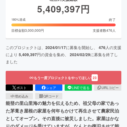
5,409,397
円
終了
180
%達成
目標金額
3,000,000
円
支援者数
476
人
このプロジェクトは、
2024/01/17
に募集を開始し、
476
人の支援
により
5,409,397
円の資金を集め、
2024/02/29
に募集を終了し
ました
もう一度プロジェクトをやってほしい
23
ポスト
シェア
LINEで送る
URLコピー
埋め込み
QRコード
能登の里山里海の魅力を伝えるため、祖父母の家であっ
た茅葺き屋根の家屋を何年もかけて再生させて農家民泊
としてオープン。その直後に被災しました。家屋はかな
りのダメージを受けていますが、なんとか復旧させて能