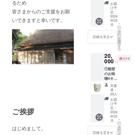
れる権
るため
②CAM
お届
利】 被
PFIRE
け予
皆さまからのご支援をお願
災して
管理画
定：
以降、
2024
面より
いできますと幸いです。
年03
慣れな
お礼の
こ
月
い環境
メール
の
リ
で避難
をお送
タ
ー
所生活
りしま
ン
詳細を見る
を
を余儀
す。 災
選
択
なくさ
害時の
す
る
れてい
困りご
20,
る子ど
ととし
残り14
もたち
000
て上位
円
がまだ
にあげ
①能登
たくさ
られて
のお味
んいま
いるの
噌4キロ
す。 充
がトイ
わが家
分な遊
レ問
支援
の能登
び場が
題。 た
者：
の地大
用意さ
だトイ
26人
豆とわ
れてい
レがで
お届
が家の
ない避
きない
け予
能登の
難所が
定：
だけで
ご挨拶
釜炊き
2024
多いた
なく、
年03
塩、わ
め、少
衛生環
こ
月
が家の
しでも
の
境の悪
リ
能登の
子ども
はじめまして。
タ
化によ
ー
米でつ
たちに
ン
る感染
詳細を見る
を