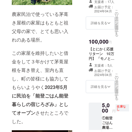
す。複
米、塩
支援者：17人
のぬい
ターン
いらないのでと
数名宿
②お礼
ぐるみ
お届け予定：
に支援
にかく応援した
泊ご希
のメー
こ
2024年04月
を避難
いただ
の
農家民泊で使っている茅葺
い」という有難
望の場
ル
リ
所へお
いた際
タ
い声に応えて、
合は必
CAMPF
ー
届け こ
には、
き屋根の家屋はもともと祖
ン
『とにかく応援
詳細を見る
要数名
IREの
を
ちらの
コケナ
選
リターン』を作
分上乗
メッ
択
リター
父母の家で、とても思い入
ワ社様
す
りました。
せ支援
セージ
る
ンを支
からご
①「能登ごはん
する
機能よ
れのある場所。
援いた
提供い
100,000
農場 暮らしの宿
円
か、複
りご支
だきま
ただい
じろざみ」の
数回ご
援のお
【とにかく応援
した
た携帯
ホームページに
この家屋を維持したいと借
支援く
礼メー
リターン 10万
ら、
トイレ
お名前掲載 掲載
ださ
ルをお
円】 「モノとし
『熊本
『ぽ
をご希望されな
金をして３年かけて茅葺屋
い。一
送りし
てのリターンは
支援
けっト
い場合は「匿
支援者：5人
泊６名
ます
いらないのでと
チー
イレ』
根を葺き替え、室内も直
名」と記載くだ
お届け予定：
まで宿
にかく応援した
ム』が
を被災
こ
さい。 ▼能登ご
2024年04月
泊可能
の
い」という有難
責任を
地に10
し、町の皆様にも協力して
リ
はん農場 暮らし
です 食
タ
い声に応えて、
持って
個・あ
ー
の宿じろざみHP
事：こ
ン
もらいようやく
2023年5月
『とにかく応援
避難所
詳細を見る
なたの
を
https://jirozami.
のリ
選
リターン』を作
の子ど
ご自宅
択
com/ ②お礼のお
ターン
に民泊を「能登ごはん能登
す
りました。
もたち
に10個
る
手紙をお送りし
では食
①「能登ごはん
にぬい
お届け
ます
暮らしの宿じろざみ」とし
5,0
事はつ
農場 暮らしの宿
ぐるを
しま
在庫な
きませ
00
し
じろざみ」の
お届け
す。 あ
円
てオープン
させたところで
ん 有効
ホームページに
しま
なたの
①能登
期限：
お名前掲 載掲載
す。 ▼
ご自宅
した。
ごはん
2024年
をご希望されな
商品詳
に届い
農場オ
6月から
い場合は「匿
細 ・ぬ
た『ぽ
リジナ