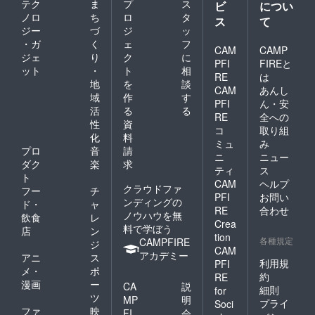
テク
ま
プ
ス
ビ
につい
ノロ
ち
ロ
タ
ス
て
ジー
づ
ジ
ッ
・ガ
く
ェ
フ
CAM
CAMP
ジェ
り
ク
に
PFI
FIREと
ット
・
ト
相
RE
は
地
を
談
CAM
あんし
域
作
す
PFI
ん・安
活
る
る
RE
全への
性
資
コ
取り組
化
料
ミュ
み
プロ
音
請
ニ
ニュー
ダク
楽
求
ティ
ス
ト
CAM
ヘルプ
クラウドファ
フー
チ
PFI
お問い
ンディングの
ド・
ャ
RE
合わせ
ノウハウを無
飲食
レ
Crea
料で学ぼう
店
ン
tion
各種規定
CAMPFIRE
ジ
CAM
アカデミー
アニ
ス
利用規
PFI
メ・
ポ
約
RE
漫画
ー
CA
説
細則
for
ツ
MP
明
プライ
Soci
ファ
映
FI
会