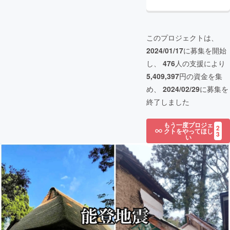
このプロジェクトは、
2024/01/17
に募集を開始
し、
476
人の支援により
5,409,397
円の資金を集
め、
2024/02/29
に募集を
終了しました
もう一度プロジェ
2
クトをやってほし
3
い