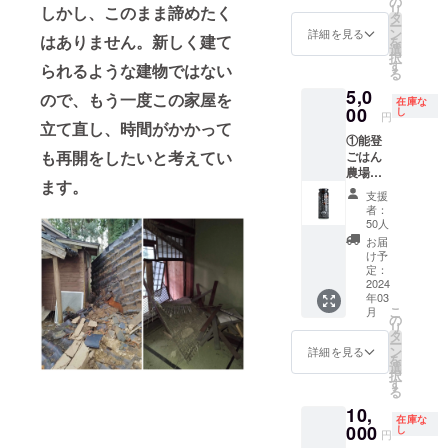
の
ホーム
す。予めご了承
サイ
ちらの
リ
しかし、このまま諦めたく
した。
年以上
タ
ページ
ください。
ズ
ホーム
ー
世界農
続く鳥
ン
から予
詳細を見る
W400×
はありません。新しく建て
ページ
を
業遺産
居醤油
選
約
H800×
もしく
択
能登の
の能登
す
フォー
られるような建物ではない
D350㎜
は商品
る
在来も
産原料
ムをご
・主素
に添付
5,0
ち米と
で仕込
ので、もう一度この家屋を
記入く
材 ポ
在庫な
されて
石川県
00
まれた
し
ださ
円
リエス
いる説
産大麦
立て直し、時間がかかって
本醸造
い。そ
テル ・
明書を
①能登
のみを
醤油と
の際に
対象年
ご覧く
も再開をしたいと考えてい
ごはん
使用
合わせ
備考欄
齢 6歳
ださ
農場オ
し、砂
熟成さ
に宿泊
以上 ▼
い。 ▼
ます。
リジナ
糖不使
せまし
リター
支援
アドベ
携帯ト
ル『に
用で昔
た。 瓶
ンを支
者：
ン
イレ
んにく
ながら
にはに
50人
援した
チャー
『ぽ
醤油』
の製法
んにく
旨と
お届
ワール
けっト
200g 1
で仕上
醤油を
け予
キャン
ド様
イレ』
本 能登
げまし
定：
使用し
プファ
https://
https://
産にん
2024
た。体
たレシ
イヤー
www.a
pocket
年03
にくを
に優し
ピが印
のアカ
ws-
こ
oilet.co
月
これで
いすっ
の
刷され
ウント
s.com
リ
m/
もかと
きりし
タ
ていま
名をご
② お礼
ー
使用し
た自然
ン
す。
詳細を見る
記載く
のメー
を
たにん
な甘み
選
2015年
ださい
ル
択
にく醤
です。
す
グッド
現地ま
CAMPF
る
油で
内容
デザイ
での交
IREの
10,
す。能
量：
ン賞受
通費：
在庫な
メッ
登ごは
000
100g 賞
し
賞品。
別途自
円
セージ
ん農場
味期
原材