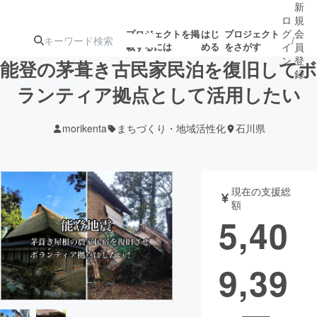
新
ロ
規
グ
会
プロジェクトを掲
はじ
プロジェクト
/
載するには
める
をさがす
イ
員
ン
登
能登の茅葺き古民家民泊を復旧してボ
録
ランティア拠点として活用したい
人気のプロ
注目のリ
注目の新着プロ
募集終了が近いプ
もうすぐ公開
morikenta
まちづくり・地域活性化
石川県
ジェクト
ターン
ジェクト
ロジェクト
されます
アート・写真
音楽
現在の支援総
額
5,40
テクノロジー・ガジェット
ゲーム・サ
9,39
映像・映画
書籍・雑誌
ビジネス・起業
チャレンジ