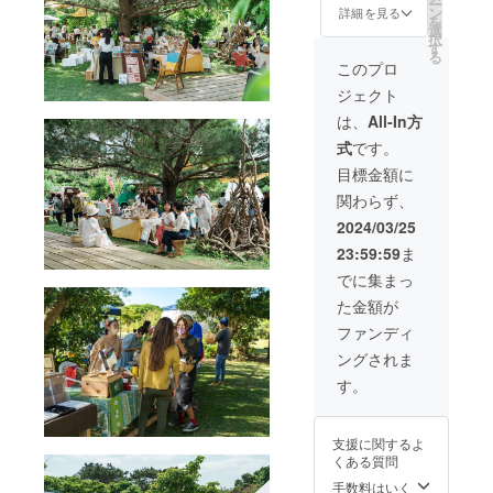
掲載方
ー
ト×２
テッ
ン
の３０
詳細を見る
名前を
法は文
を
・リス
カー×２
選
分前に
入れた
字のみ
択
トバン
枚 ビー
す
ご入場
〝ぱい
とな
る
ド（紙
ル券×２
いただ
このプロ
ぱいビ
り、色
製、25
枚
けま
アフェ
や書体
ジェクト
㎜×254
（３，
す。 ・
スタ オ
はお選
㎜） ・
０００
「お名
は、
All-In方
リジナ
びいた
オリジ
円相
前入り
ルTシャ
だけま
式
です。
ナルリ
当） お
特製T
ツ〟で
せん。
ユース
名前入
シャ
目標金額に
す。支
・こち
カップ
り（特
ツ」と
援額に
らのリ
関わらず、
（440m
大）特
は、出
応じて
ターン
l、88㎜
製Tシャ
店され
2024/03/25
記載す
は、当
×117㎜
ツ
るブ
るお名
日会場
23:59:59
ま
×59㎜）
HOTEL
リュワ
前の大
にてお
・場内
LOCAL
リー様
でに集まっ
きさが
渡しと
案内
BASE
とご支
異なり
なりま
た金額が
図）
クーポ
援いた
ます。
す。 ・
（A4用
ン券
だいた
ファンディ
支援
当日、
紙） ス
（３月
方のお
時、必
会場に
ングされま
テッ
３０日
名前を
ず備考
お越し
カー×２
分） ・
入れた
す。
欄に掲
になれ
枚 ビー
ご支援
〝ぱい
載を希
なかっ
ル券×２
いただ
ぱいビ
望され
た場
枚
いた全
アフェ
るお名
合、ま
支援に関するよ
（３，
てのお
スタ オ
前をご
た郵送
くある質問
０００
客様
リジナ
記入く
をご希
円相
は、会
手数料はいく
ルTシャ
ださい