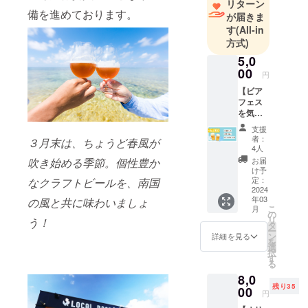
リターン
つ。
備を進めております。
が届きま
高校生から
す
(All-in
方式)
はバンド活
動に明け暮
5,0
00
れ、卒業後
円
は一旗揚げ
【ビア
フェス
るべく
を気軽
TOKYOへ。
に楽し
支援
6畳一間の風
むプラ
者：
３月末は、ちょうど春風が
ン】 お
呂無し生活
4人
礼の手
吹き始める季節。個性豊か
お届
もなんのそ
紙 入場
け予
の、充実し
セット×
定：
なクラフトビールを、南国
１ ・リ
2024
た青春時代
年03
の風と共に味わいましょ
ストバ
こ
を送る。
月
ンド
の
リ
う！
（紙
二十歳のこ
タ
ー
製、25
ン
詳細を見る
ろバンド仲
を
㎜×254
選
択
間と訪れた
㎜） ・
す
る
オリジ
沖縄。その
8,0
ナルリ
美しさに魅
残り35
ユース
00
円
了され25歳
カップ