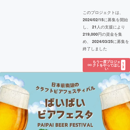
このプロジェクトは、
2024/02/15
に募集を開始
し、
21
人の支援により
219,000
円の資金を集
め、
2024/03/25
に募集を
終了しました
もう一度プロジェ
1
クトをやってほし
3
い