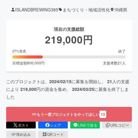
ISLANDBREWING385
まちづくり・地域活性化
沖縄県
現在の支援総額
219,000
円
終了
27
%達成
目標金額
800,000
円
支援者数
21
人
このプロジェクトは、
2024/02/15
に募集を開始し、
21
人の支援
により
219,000
円の資金を集め、
2024/03/25
に募集を終了しま
した
もう一度プロジェクトをやってほしい
13
ポスト
シェア
LINEで送る
URLコピー
埋め込み
QRコード