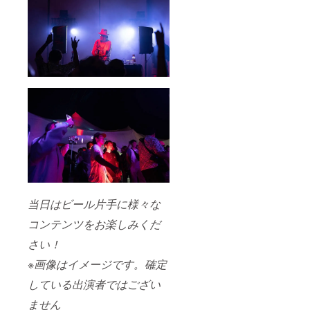
前入り
ルTシャ
れ
なりま
特製T
ツ〟で
か）。
す。 ・
シャ
す。支
なお、
当日、
ツ」と
援額に
掲載方
会場に
は、出
応じて
法は文
お越し
店され
記載す
字のみ
になれ
るブ
るお名
とな
なかっ
リュワ
前の大
り、色
た場
リー様
きさが
や書体
合、ま
とご支
異なり
はお選
た郵送
援いた
ます。
びいた
をご希
だいた
支援
だけま
望の場
方のお
時、必
せん。
合は着
名前を
ず備考
・こち
払いに
入れた
欄に掲
らのリ
てお送
〝ぱい
載を希
ターン
りさせ
ぱいビ
望され
は、当
て頂き
アフェ
るお名
日会場
ます。
当日はビール片手に様々な
スタ オ
前をご
にてお
リジナ
記入く
渡しと
コンテンツをお楽しみくだ
ルTシャ
ださい
なりま
ツ〟で
（ひら
す。 ・
さい！
す。支
がな、
当日、
援額に
カタカ
※画像はイメージです。確定
会場に
応じて
ナ、漢
お越し
している出演者ではござい
記載す
字、ア
になれ
るお名
ルファ
なかっ
ません
前の大
ベット
た場