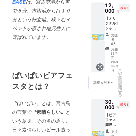
いただ
BASE
は、宮古空港から車
12,
㎜×254
は、市内に
す。
けま
残り6
㎜） ・
000
で５分、市街地からは１０
す。 ・
円
移り串カツ
オリジ
「お名
店の経営を
【オリ
分という好立地。様々なイ
ナルリ
前入り
ジナルT
ユース
始めも、コ
特製T
ベントが催され地元住人に
シャツ
カップ
シャ
ロナにより
を着て
（440m
ツ」と
支援
喜ばれています。
ビア
壊滅的打撃
l、88㎜
は、出
者：
フェス
×117㎜
6人
店され
を受け現在
を楽し
×59㎜）
るブ
お届
は休業中。
むプラ
・場内
け予
リュワ
ン③】
案内
定：
リー様
お礼の
2024
図）
とご支
年03
手紙 入
（A4用
援いた
こ
月
場セッ
紙） ス
ぱいぱいビアフェ
の
だいた
リ
ト×１
テッ
タ
方のお
ー
・リス
カー×１
ン
詳細を見る
名前を
スタとは？
を
トバン
枚 ビー
選
入れた
択
ド（紙
ル券×１
す
〝ぱい
る
製、25
枚
ぱいビ
30,
㎜×254
（１，
〝ぱいぱい〟とは、宮古島
アフェ
残り3
㎜） ・
000
５００
スタ オ
円
オリジ
の言葉で
〝素晴らしい〟
と
円相
リジナ
【ビア
ナルリ
当） お
ルTシャ
フェス
いう意味。その名の通り、
ユース
名前入
ツ〟で
満喫プ
カップ
り
す。支
日々素晴らしいビール造っ
ラン！
（440m
（中）
援額に
支援
会場で
l、88㎜
特製T
者：