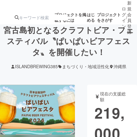
新
ロ
規
グ
会
プロジェクトを掲
はじ
プロジェクト
/
載するには
める
をさがす
イ
員
ン
登
宮古島初となるクラフトビア・フェ
録
スティバル〝ぱいぱいビアフェス
タ〟を開催したい！
人気のプロ
注目のリ
注目の新着プロ
募集終了が近いプ
もうすぐ公開
ジェクト
ターン
ジェクト
ロジェクト
されます
ISLANDBREWING385
まちづくり・地域活性化
沖縄県
アート・写真
音楽
現在の支援総
テクノロジー・ガジェット
ゲーム・サ
額
219,
映像・映画
書籍・雑誌
000
ビジネス・起業
チャレンジ