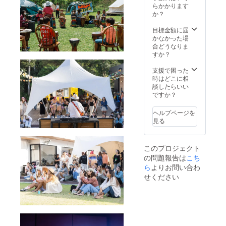
望の場
当） お
場時間
らかかります
ツ〟で
（ひら
合は着
名前入
の３０
か？
す。支
がな、
払いに
り（特
分前に
援額に
カタカ
てお送
大）特
ご入場
目標金額に届
応じて
ナ、漢
りさせ
製Tシャ
いただ
かなかった場
記載す
字、ア
て頂き
ツ
けま
合どうなりま
るお名
ルファ
ます。
HOTEL
す。 ・
すか？
前の大
ベット
LOCAL
「お名
きさが
のいず
BASE
前入り
支援で困った
異なり
れ
クーポ
特製T
時はどこに相
ます。
か）。
ン券
シャ
談したらいい
支援
なお、
（３月
ツ」と
ですか？
時、必
掲載方
３１日
は、出
ず備考
法は文
分） ・
店され
欄に掲
字のみ
ヘルプページを
ご支援
るブ
載を希
とな
見る
いただ
リュワ
望され
り、色
いた全
リー様
るお名
や書体
てのお
とご支
前をご
はお選
このプロジェクト
客様
援いた
記入く
びいた
の問題報告は
こち
は、会
だいた
ださい
だけま
場時間
ら
よりお問い合わ
方のお
（ひら
せん。
の３０
名前を
がな、
せください
・こち
分前に
入れた
カタカ
らのリ
ご入場
〝ぱい
ナ、漢
ターン
いただ
ぱいビ
字、ア
は、当
けま
アフェ
ルファ
日会場
す。 ・
スタ オ
ベット
にてお
「お名
リジナ
のいず
渡しと