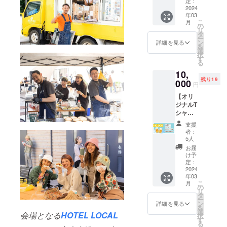
レーを研究
案内
定：
いただ
テッ
2024
図）
けま
し移動販売
年03
カー×１
（A4用
す。 ・
こ
月
を開始。試
枚
紙） ス
の
こちら
リ
islandb
テッ
タ
行錯誤を重
のリ
ー
rewing
カー×１
ン
ターン
詳細を見る
ねた後、27
を
ロゴ入
枚 ビー
選
は、当
択
歳で郊外の
りビア
ル券×１
す
日会場
る
グラス×
枚
にてお
小さな家を
10,
１
（１，
渡しと
借り、念願
残り19
（400m
000
５００
なりま
円
l）
のカレー店
円相
す。 ・
【オリ
islandb
当） お
当日、
（まなつの
ジナルT
rewing
名前入
会場に
スパイスカ
シャツ
ロゴ入
り
お越し
を着て
り保冷
（小）
フェ茶音
になれ
支援
ビア
バック×
特製T
なかっ
者：
間）を開業
フェス
１
シャツ
5人
た場
を楽し
させる。
（？）
・ご支
合、ま
お届
むプラ
・こち
援いた
け予
た郵送
沢山の人に
ン②】
らのリ
定：
だいた
をご希
支持され13
お礼の
2024
ターン
全ての
望の場
年03
手紙 入
は、郵
年間続ける
お客様
合は着
こ
月
場セッ
送にて
の
は、会
払いに
も不動産上
リ
ト×１
ご自宅
タ
場時間
てお送
ー
の問題でや
・リス
にお送
ン
の３０
詳細を見る
りさせ
を
トバン
りさせ
選
分前に
むなく閉
て頂き
会場となる
HOTEL LOCAL
択
ド（紙
ていた
す
ご入場
ます。
る
店。その後
製、25
だきま