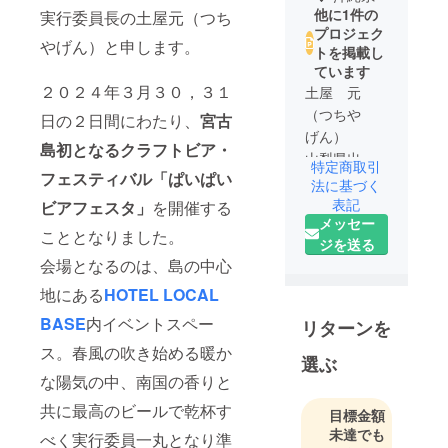
他に1件の
実行委員長の土屋元（つち
プロジェク
やげん）と申します。
トを掲載し
ています
２０２４年３月３０，３１
土屋 元
（つちや
日の２日間にわたり、
宮古
げん）
島初となるクラフトビア・
山梨県出
特定商取引
フェスティバル「ぱいぱい
身。
法に基づく
田畑に囲ま
表記
ビアフェスタ
」
を開催する
メッセー
れた自然豊
こととなりました。
ジを送る
かな田舎町
会場となるのは、島の中心
で育つ。得
意なことは
地にある
HOTEL LOCAL
魚釣りとク
BASE
内イベントスペー
リターンを
ワガタと
ス。春風の吹き始める暖か
り。小学生
選ぶ
のころ、オ
な陽気の中、南国の香りと
オクワガタ
共に最高のビールで乾杯す
目標金額
を捕まえた
未達でも
べく実行委員一丸となり準
経験を持