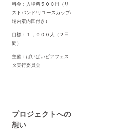
り、色
料金：入場料５００円（リ
い（追
や書体
加のお
ストバンド/リユースカップ/
はお選
支払い
びいた
はござ
場内案内図付き）
だけま
いませ
せん。
ん）。
・１支
・こち
目標：１，０００人（２日
援で２
らのリ
名様ま
ターン
間）
でご宿
は、当
泊いた
日会場
だけま
にてお
主催：ぱいぱいビアフェス
す。 ・
渡しと
タ実行委員会
クーポ
なりま
ン券は
す。 ・
宿泊料
当日、
金の支
会場に
払い時
お越し
に利用
になれ
くださ
なかっ
い（追
た場
加のお
合、ま
支払い
た郵送
プロジェクトへの
はござ
をご希
いませ
望の場
ん）。
合は着
想い
・こち
払いに
らのリ
てお送