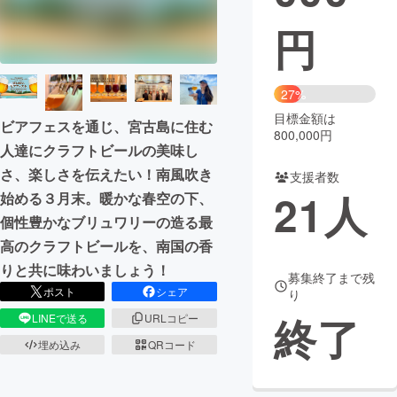
円
まちづくり・地域活性化
CAMPFIRE for Social Good
CAMPFIRE Creation
27%
CAMPFIREふるさと納税
machi-ya
コミュニティ
目標金額は
ビアフェスを通じ、宮古島に住む
800,000円
人達にクラフトビールの美味し
さ、楽しさを伝えたい！南風吹き
支援者数
21
人
始める３月末。暖かな春空の下、
個性豊かなブリュワリーの造る最
高のクラフトビールを、南国の香
りと共に味わいましょう！
募集終了まで残
ポスト
シェア
り
終了
LINEで送る
URLコピー
埋め込み
QRコード