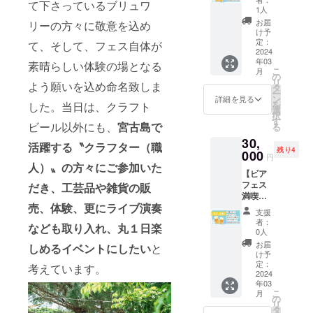
応じて
て下さっているブリュワ
ある
×117㎜
シャツ
1人
記載す
ローカ
×59㎜）
・ご支
お届
リーの方々に敬意を込め
るお名
ルベー
・場内
援いた
け予
前の大
スにご
案内
定：
だいた
て、そして、フェス自体が
きさが
宿泊】
2024
図）
全ての
異なり
年03
お礼の
素晴らしい体験の場となる
（A4用
お客様
ます。
こ
月
手紙 入
紙） ス
の
は、会
支援
リ
よう願いを込め命名致しま
場セッ
テッ
タ
場時間
時、必
ー
ト×２
カー×１
ン
の３０
詳細を見る
ず備考
を
した。当日は、クラフト
・リス
枚 ビー
選
分前に
欄に掲
択
トバン
ル券×１
す
ご入場
載を希
ビール以外にも、
宮古島で
る
ド（紙
枚
いただ
望され
30,
製、25
（１，
けま
活躍する〝クラフター（職
るお名
残り4
㎜×254
000
５００
す。 ・
円
前をご
㎜） ・
円相
人）〟の方々にご参加いた
「お名
記入く
【ビア
オリジ
当） お
前入り
ださい
フェス
だき、工芸品や雑貨の販
ナルリ
名前入
特製T
（ひら
満喫プ
ユース
り
シャ
がな、
売、体験
、更にライブ演奏
ラン！
カップ
（大）
ツ」と
支援
カタカ
会場で
（440m
特製T
は、出
者：
ナ、漢
なども取り入れ、丸１日楽
ある
l、88㎜
シャツ
0人
店され
字、ア
ローカ
×117㎜
・ご支
るブ
お届
しめるイベントにしたい
と
ルファ
ルベー
×59㎜）
援いた
け予
リュワ
ベット
スにご
・場内
定：
だいた
考えています。
リー様
のいず
宿泊】
2024
案内
全ての
とご支
れ
年03
お礼の
図）
お客様
援いた
か）。
こ
月
手紙 入
（A4用
の
は、会
だいた
なお、
リ
場セッ
紙） ス
タ
場時間
方のお