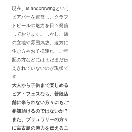
ターン
りさせ
は、当
現在、islandbrewingという
て頂き
日会場
ます。
ビアバーを運営し、クラフ
にてお
渡しと
トビールの魅力を日々発信
なりま
す。 ・
しております。しかし、店
当日、
会場に
の立地や雰囲気故、遠方に
お越し
になれ
住む方やお子様連れ、ご年
なかっ
配の方などにはまだまだ伝
た場
合、ま
えきれていないのが現状で
た郵送
をご希
す。
望の場
合は着
大人から子供まで楽しめる
払いに
てお送
ビア・フェスなら、普段店
りさせ
舗に来られない方々にもご
て頂き
ます。
参加頂けるのではないか？
また
、ブリュワリーの方々
に宮古島の魅力を伝えるこ