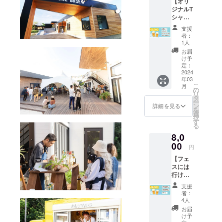
【オリ
（440m
で移住を決
ジナルT
l、88㎜
意。
シャツ
×117㎜
を着て
×59㎜）
土木仕事や
支援
ビア
・場内
者：
マグロ船等
フェス
案内
1人
で食いつな
を楽し
図）
お届
むプラ
（A4用
け予
ぎ、1年間ほ
ン①】
紙） ス
定：
ど八重山を
お礼の
2024
テッ
年03
手紙 入
転々とした
カー×１
こ
月
場セッ
枚 ビー
の
後、26歳で
リ
ト×１
ル券×１
タ
ー
宮古島に流
・リス
枚
ン
詳細を見る
を
トバン
（１，
選
れ着く。
択
ド（紙
５００
す
飲食店でア
る
製、25
円相
8,0
ルバイトを
㎜×254
当） ・
㎜） ・
00
ご支援
しつつ、途
円
オリジ
いただ
中3か月ほど
【フェ
ナルリ
いた全
スには
ユース
旅をしたイ
てのお
行けな
カップ
客様
ンドでカ
いけど
（440m
は、会
支援
レーにハマ
お家で
l、88㎜
場時間
者：
応援プ
×117㎜
の３０
4人
る。帰国後
ラン】
×59㎜）
分前に
お届
は独学でカ
お礼の
・場内
ご入場
け予
手紙 ス