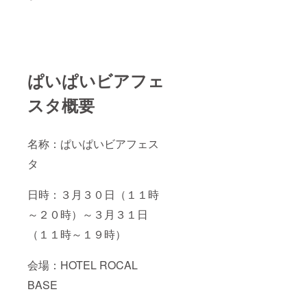
きさが
のいず
合、ま
異なり
れ
た郵送
ます。
か）。
をご希
支援
なお、
望の場
時、必
掲載方
合は着
ず備考
法は文
払いに
欄に掲
字のみ
てお送
ぱいぱいビアフェ
載を希
とな
りさせ
望され
り、色
て頂き
スタ概要
るお名
や書体
ます。
前をご
はお選
記入く
びいた
ださい
だけま
名称：ぱいぱいビアフェス
（ひら
せん。
がな、
・１支
タ
カタカ
援で２
ナ、漢
名様ま
字、ア
日時：３月３０日（１１時
でご宿
ルファ
泊いた
～２０時）～３月３１日
ベット
だけま
のいず
す。 ・
（１１時～１９時）
れ
クーポ
か）。
ン券は
なお、
宿泊料
会場：HOTEL ROCAL
掲載方
金の支
法は文
払い時
BASE
字のみ
に利用
とな
くださ