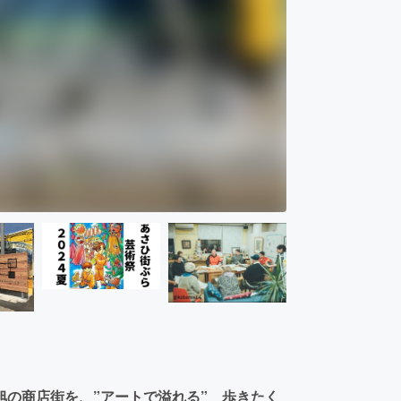
旭の商店街を、”アートで溢れる” 歩きたく