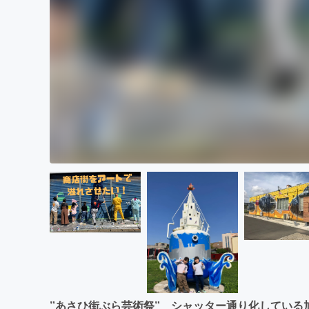
”あさひ街ぶら芸術祭” シャッター通り化している