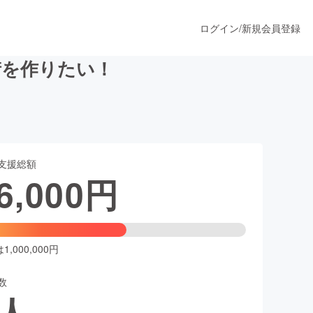
ログイン
/
新規会員登録
街を作りたい！
うすぐ公開されます
支援総額
プロダクト
6,000
円
ファッション
スポーツ
,000,000円
数
ア
ソーシャルグッド
人