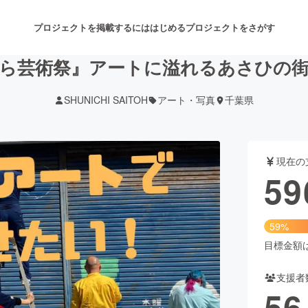
プロジェクトを掲載するには
はじめる
プロジェクトをさがす
ら芸術祭』アートに溢れるあさひの
SHUNICHI SAITOH
アート・写真
千葉県
注目のリターン
注目の新着プロジェクト
募集終了が近いプロジェクト
も
現在の
音楽
舞台・パフォーマンス
59
ゲーム・サービス開発
フード・飲食店
59%
書籍・雑誌出版
アニメ・漫画
目標金額は1
支援者
チャレンジ
ビューティー・ヘルスケ
56