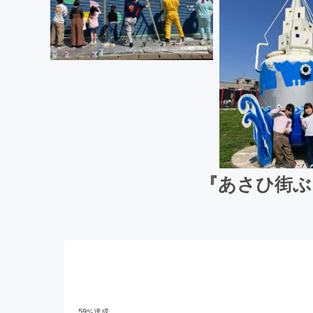
『あさひ街ぶ
59
%達成