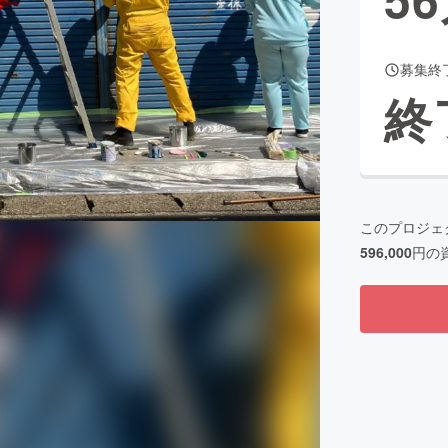
募集終
CAMPFIRE for Social Good
CAMPFIRE Creation
終
CAMPFIREふるさと納税
machi-ya
コミュニティ
このプロジェ
596,000
円の