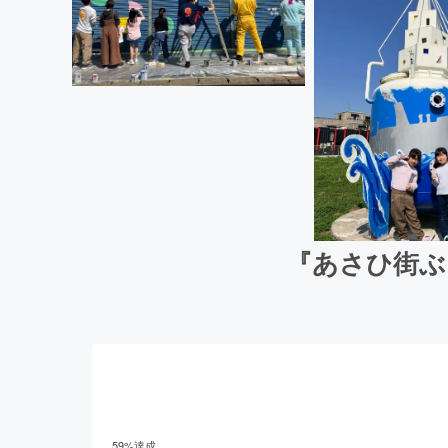
『あさひ街ぶ
59
%達成