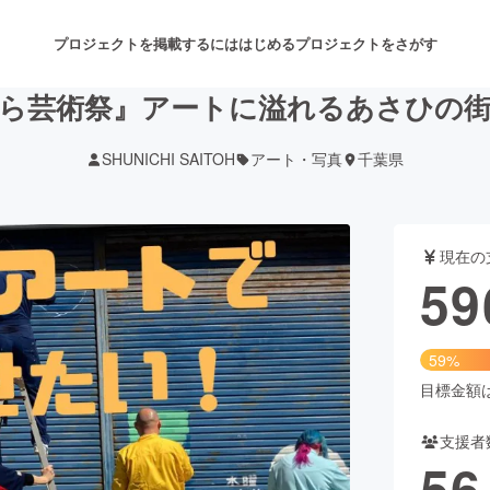
プロジェクトを掲載するには
はじめる
プロジェクトをさがす
ら芸術祭』アートに溢れるあさひの
SHUNICHI SAITOH
アート・写真
千葉県
注目のリターン
注目の新着プロジェクト
募集終了が近いプロジェクト
も
現在の
音楽
舞台・パフォーマンス
59
ゲーム・サービス開発
フード・飲食店
59%
書籍・雑誌出版
アニメ・漫画
目標金額は1
支援者
チャレンジ
ビューティー・ヘルスケ
56