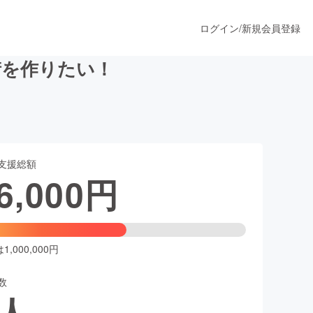
ログイン
/
新規会員登録
街を作りたい！
うすぐ公開されます
支援総額
プロダクト
6,000
円
ファッション
スポーツ
,000,000円
数
ア
ソーシャルグッド
人