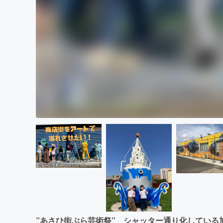
”あさひ街ぶら芸術祭” シャッター通り化している