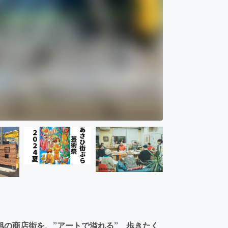
旭の商店街を、”アートで溢れる” 歩きたく