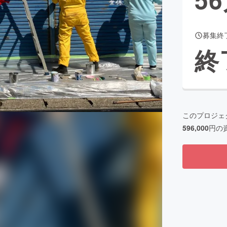
募集終
CAMPFIRE for Social Good
CAMPFIRE Creation
終
CAMPFIREふるさと納税
machi-ya
コミュニティ
このプロジェ
596,000
円の