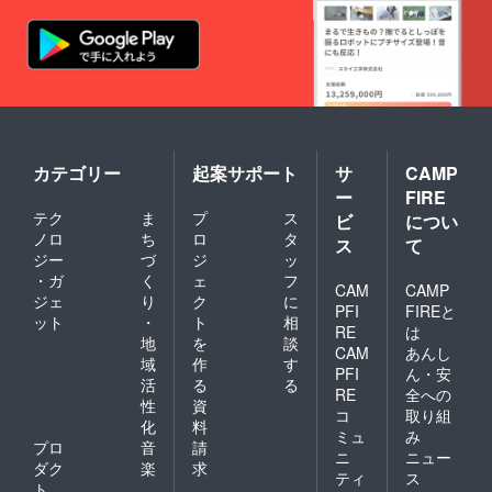
カテゴリー
起案サポート
サ
CAMP
ー
FIRE
テク
ま
プ
ス
ビ
につい
ノロ
ち
ロ
タ
ス
て
ジー
づ
ジ
ッ
・ガ
く
ェ
フ
CAM
CAMP
ジェ
り
ク
に
PFI
FIREと
ット
・
ト
相
RE
は
地
を
談
CAM
あんし
域
作
す
PFI
ん・安
活
る
る
RE
全への
性
資
コ
取り組
化
料
ミュ
み
プロ
音
請
ニ
ニュー
ダク
楽
求
ティ
ス
ト