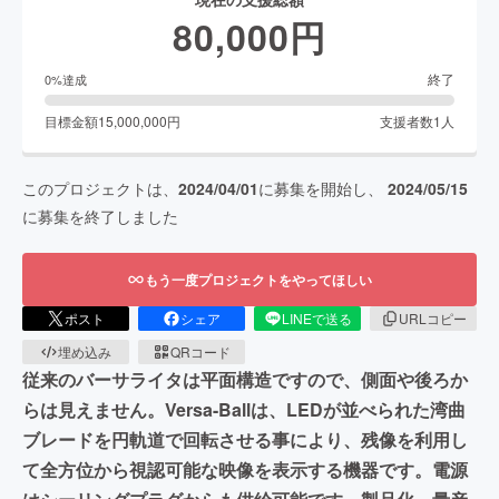
80,000
円
終了
0
%達成
目標金額
15,000,000
円
支援者数
1
人
このプロジェクトは、
2024/04/01
に募集を開始し、
2024/05/15
に募集を終了しました
もう一度プロジェクトをやってほしい
ポスト
シェア
LINEで送る
URLコピー
埋め込み
QRコード
従来のバーサライタは平面構造ですので、側面や後ろか
らは見えません。Versa-Ballは、LEDが並べられた湾曲
ブレードを円軌道で回転させる事により、残像を利用し
て全方位から視認可能な映像を表示する機器です。電源