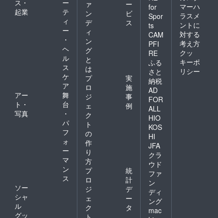
ス・
ー
ァ
ー
マーハ
for
起業
テ
ン
ビ
ラスメ
Spor
ィ
デ
ス
ントに
ts
ー
ィ
対する
CAM
・
ン
考え方
PFI
ヘ
グ
クッ
RE
ル
と
キーポ
ふる
ス
は
リシー
さと
ケ
プ
実
納税
ア
ロ
施
AD
アー
舞
ジ
事
FOR
ト・
台
ェ
例
ALL
写真
・
ク
HIO
パ
ト
KOS
フ
の
HI
ォ
作
JFA
ー
り
クラ
マ
方
ウド
ン
プ
統
ファ
ス
ロ
計
ン
ソー
ジ
デ
ディ
シャ
ェ
ー
ング
ル
ク
タ
mac
グッ
ト