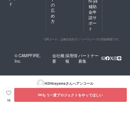
hi-ya
ド
の
補助
広
金申
め
請サ
方
ポー
ト
「QRコード」は株式会社デンソーウェーブの登録商標です。
© CAMPFIRE,
会社概
採用情
パートナー
Inc.
要
報
募集
H2Hirayama
さんへアンコール
もう一度プロジェクトをやってほしい
10