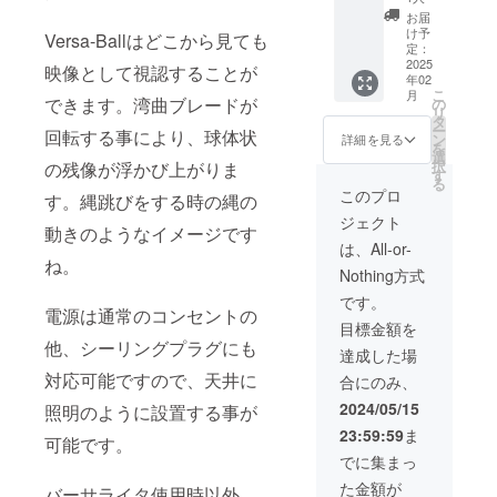
プリの
お届
開発が
け予
Versa-Ballはどこから見ても
終了次
定：
第、量
2025
映像として視認することが
年02
産体制
こ
月
に入っ
できます。湾曲ブレードが
の
リ
た初回
タ
ー
回転する事により、球体状
版の製
ン
詳細を見る
を
品をお
選
択
の残像が浮かび上がりま
届けす
す
る
る予定
このプロ
す。縄跳びをする時の縄の
でござ
ジェクト
いま
動きのようなイメージです
す。 販
は、All-or-
売予定
ね。
Nothing方式
価格よ
りお安
です。
電源は通常のコンセントの
くご提
目標金額を
供致し
他、シーリングプラグにも
ます。
達成した場
●製品情
対応可能ですので、天井に
合にのみ、
報・仕
様● 台
2024/05/15
照明のように設置する事が
座直径:
23:59:59
ま
約20cm
可能です。
台座高
でに集まっ
さ:約
た金額が
7cm ア
バーサライタ使用時以外