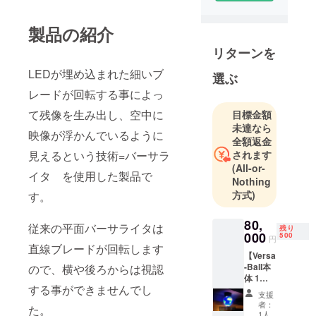
製品の紹介
リターンを
LEDが埋め込まれた細いブ
選ぶ
レードが回転する事によっ
て残像を生み出し、空中に
目標金額
未達なら
映像が浮かんでいるように
全額返金
見えるという技術=バーサラ
されます
(All-or-
イタ を使用した製品で
Nothing
方式)
す。
80,
従来の平面バーサライタは
残り
000
500
円
直線ブレードが回転します
【Versa
-Ball本
ので、横や後ろからは視認
体 1
する事ができませんでし
機】 本
支援
体改
者：
た。
良・ア
1人