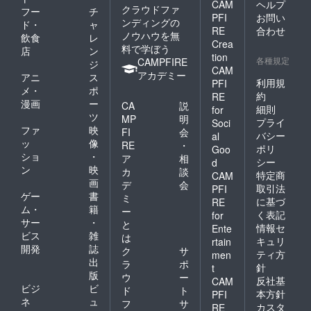
CAM
ヘルプ
クラウドファ
フー
チ
PFI
お問い
ンディングの
ド・
ャ
RE
合わせ
ノウハウを無
飲食
レ
Crea
料で学ぼう
店
ン
tion
各種規定
CAMPFIRE
ジ
CAM
アカデミー
アニ
ス
利用規
PFI
メ・
ポ
約
RE
漫画
ー
CA
説
細則
for
ツ
MP
明
プライ
Soci
ファ
映
FI
会
バシー
al
ッ
像
RE
・
ポリ
Goo
ショ
・
ア
相
シー
d
ン
映
カ
談
特定商
CAM
画
デ
会
取引法
PFI
ゲー
書
ミ
に基づ
RE
ム・
籍
ー
く表記
for
サー
・
と
情報セ
Ente
ビス
雑
は
キュリ
rtain
開発
誌
ク
サ
ティ方
men
出
ラ
ポ
針
t
版
ウ
ー
反社基
CAM
ビジ
ビ
ド
ト
本方針
PFI
ネ
ュ
フ
サ
カスタ
RE