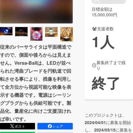
0%
目標金額は
まちづくり・地域活性化
15,000,000円
支援者数
CAMPFIRE for Social Good
CAMPFIRE Creation
1
人
CAMPFIREふるさと納税
machi-ya
コミュニティ
従来のバーサライタは平面構造で
すので、側面や後ろからは見えま
募集終了まで残
せん。Versa-Ballは、LEDが並べ
り
られた湾曲ブレードを円軌道で回
終了
転させる事により、残像を利用し
て全方位から視認可能な映像を表
示する機器です。電源はシーリン
グプラグからも供給可能です。製
品化、量産化に向けご支援頂けれ
このプロジェクトは、
ば幸いです。
2024/04/01
に募集を開始
ポスト
シェア
し、
2024/05/15
に募集を