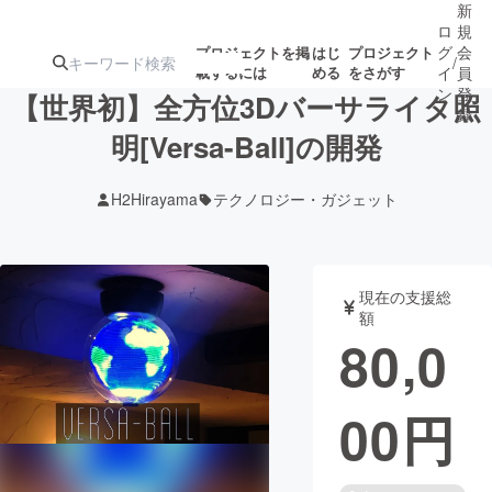
新
ロ
規
グ
会
プロジェクトを掲
はじ
プロジェクト
/
載するには
める
をさがす
イ
員
ン
登
【世界初】全方位3Dバーサライタ照
録
明[Versa-Ball]の開発
人気のプロ
注目のリ
注目の新着プロ
募集終了が近いプ
もうすぐ公開
H2Hirayama
テクノロジー・ガジェット
ジェクト
ターン
ジェクト
ロジェクト
されます
アート・写真
音楽
現在の支援総
額
80,0
テクノロジー・ガジェット
ゲーム・サ
00
円
映像・映画
書籍・雑誌
ビジネス・起業
チャレンジ