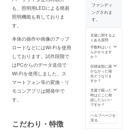
クリル
ファンディ
も、照明用LEDによる簡易
カバー
ングされま
部分直
照明機能も有しておりま
径:約
す。
29cm
す。
PSE認
証済み
支援に関するよ
ACアダ
本体の操作や画像のアップ
くある質問
プ
タ:DC1
ロードなどにはWi-Fiを使用
手数料はいく
2V・
らかかります
しております。試作段階で
2.5A
か？
LED個
はPCからのデータ送信で
数:216
目標金額に届
個 シー
かなかった場
Wi-Fiを使用しました。ス
リング
合どうなりま
ブラ
すか？
マートフォン等の変換・リ
ケット
付属 給
モコンアプリは開発中で
支援で困った
電方式:
時はどこに相
す。
ワイヤ
談したらいい
レス給
ですか？
電 通信
手
ヘルプページを
段:BLE
見る
こだわり・特徴
回転速
度:900r
pm