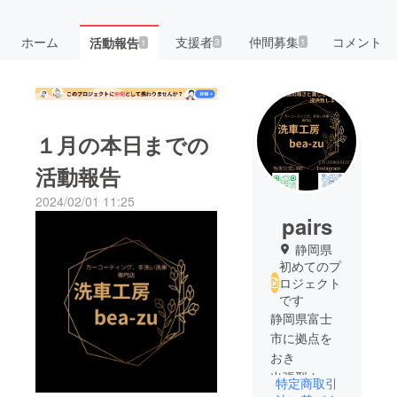
ホーム
支援者
仲間募集
コメント
活動報告
3
1
1
１月の本日までの
活動報告
2024/02/01 11:25
pairs
静岡県
初めてのプ
ロジェクト
です
静岡県富士
市に拠点を
おき
出張型カー
特定商取引
コーティン