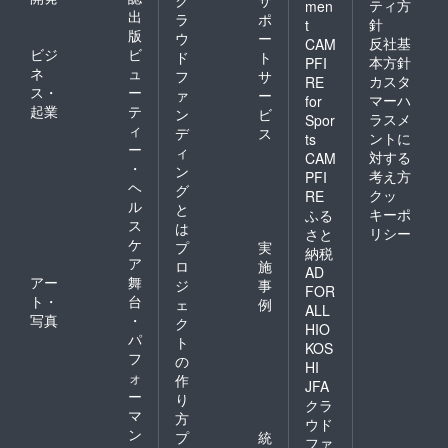
ティ方
men
出
ラ
ポ
針
t
版
ウ
ー
反社基
CAM
ビジ
ビ
ド
ト
本方針
PFI
ネ
ュ
フ
サ
カスタ
RE
ス・
ー
ァ
ー
マーハ
for
起業
テ
ン
ビ
ラスメ
Spor
ィ
デ
ス
ントに
ts
ー
ィ
対する
CAM
・
ン
考え方
PFI
ヘ
グ
クッ
RE
ル
と
キーポ
ふる
ス
は
リシー
さと
ケ
プ
実
納税
ア
ロ
施
AD
アー
舞
ジ
事
FOR
ト・
台
ェ
例
ALL
写真
・
ク
HIO
パ
ト
KOS
フ
の
HI
ォ
作
JFA
ー
り
クラ
マ
方
ウド
ン
プ
統
ファ