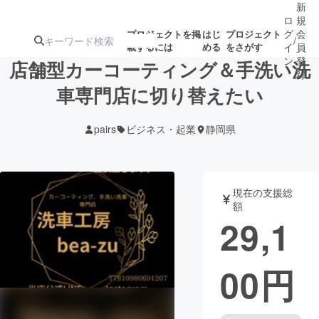
新
ロ
規
グ
会
プロジェクトを掲
はじ
プロジェクト
/
載するには
める
をさがす
イ
員
ン
登
店舗型カーコーティング＆手洗い洗
録
車専門店に切り替えたい
人気のプロ
注目のリ
注目の新着プロ
募集終了が近いプ
もうすぐ公開
pairs
ビジネス・起業
静岡県
ジェクト
ターン
ジェクト
ロジェクト
されます
アート・写真
音楽
現在の支援総
額
29,1
テクノロジー・ガジェット
ゲーム・サ
00
円
映像・映画
書籍・雑誌
ビジネス・起業
チャレンジ