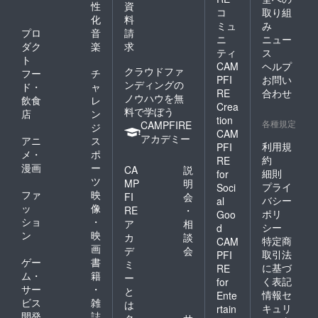
性
資
コ
取り組
化
料
ミュ
み
プロ
音
請
ニ
ニュー
ダク
楽
求
ティ
ス
ト
CAM
ヘルプ
クラウドファ
フー
チ
PFI
お問い
ンディングの
ド・
ャ
RE
合わせ
ノウハウを無
飲食
レ
Crea
料で学ぼう
店
ン
tion
各種規定
CAMPFIRE
ジ
CAM
アカデミー
アニ
ス
利用規
PFI
メ・
ポ
約
RE
漫画
ー
CA
説
細則
for
ツ
MP
明
プライ
Soci
ファ
映
FI
会
バシー
al
ッ
像
RE
・
ポリ
Goo
ショ
・
ア
相
シー
d
ン
映
カ
談
特定商
CAM
画
デ
会
取引法
PFI
ゲー
書
ミ
に基づ
RE
ム・
籍
ー
く表記
for
サー
・
と
情報セ
Ente
ビス
雑
は
キュリ
rtain
開発
誌
ク
サ