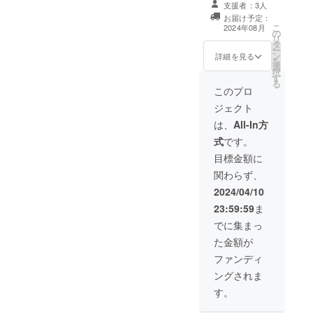
テールブラシ、
人かパンフレットを置かせ
支援者：3人
ボディ用ラモッ
お届け予定：
プ、洗車用洗
てもらってます。皆様、ご
こ
2024年08月
の
剤、拭き上げタ
リ
支援よろしくお願い致しま
タ
オルタイヤワッ
ー
ン
クス リターン品
詳細を見る
を
す。
選
限定無し 2024年
択
す
8月から佐川急便
る
にて 順次配送予
このプロ
定。
ジェクト
は、
All-In方
式
です。
目標金額に
関わらず、
2024/04/10
23:59:59
ま
でに集まっ
た金額が
ファンディ
ングされま
す。