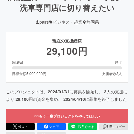
洗車専門店に切り替えたい
pairs
ビジネス・起業
静岡県
現在の支援総額
29,100
円
終了
0
%達成
目標金額
5,000,000
円
支援者数
3
人
このプロジェクトは、
2024/01/31
に募集を開始し、
3
人の支援に
より
29,100
円の資金を集め、
2024/04/10
に募集を終了しました
もう一度プロジェクトをやってほしい
ポスト
シェア
LINEで送る
URLコピー