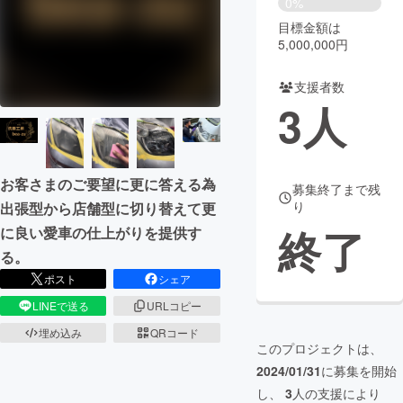
0%
目標金額は
まちづくり・地域活性化
5,000,000円
支援者数
CAMPFIRE for Social Good
CAMPFIRE Creation
3
人
CAMPFIREふるさと納税
machi-ya
コミュニティ
お客さまのご要望に更に答える為
募集終了まで残
り
出張型から店舗型に切り替えて更
終了
に良い愛車の仕上がりを提供す
る。
ポスト
シェア
LINEで送る
URLコピー
埋め込み
QRコード
このプロジェクトは、
2024/01/31
に募集を開始
し、
3
人の支援により