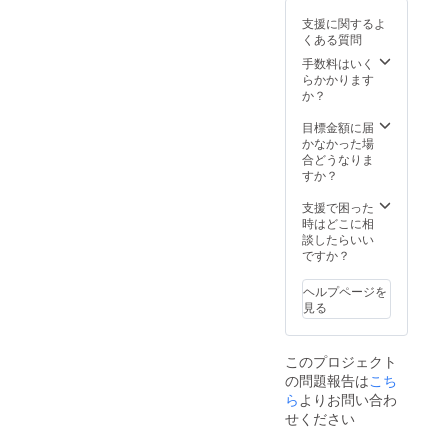
支援に関するよ
くある質問
手数料はいく
らかかります
か？
目標金額に届
かなかった場
合どうなりま
すか？
支援で困った
時はどこに相
談したらいい
ですか？
ヘルプページを
見る
このプロジェクト
の問題報告は
こち
ら
よりお問い合わ
せください