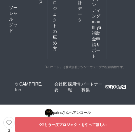
ス
ロ
計
ン
ソー
ジ
デ
ディ
シャ
ェ
ー
ング
ル
ク
タ
mac
グッ
ト
hi-ya
ド
の
補助
広
金申
め
請サ
方
ポー
ト
「QRコード」は株式会社デンソーウェーブの登録商標です。
© CAMPFIRE,
会社概
採用情
パートナー
Inc.
要
報
募集
pairs
さんへアンコール
もう一度プロジェクトをやってほしい
2