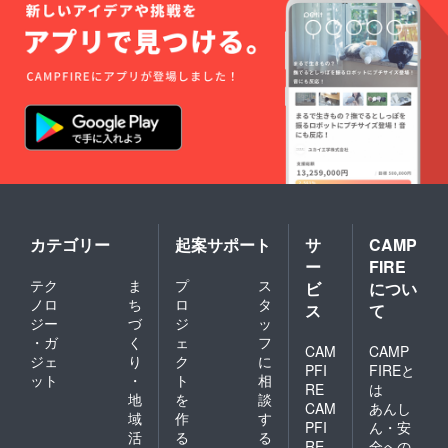
カテゴリー
起案サポート
サ
CAMP
ー
FIRE
テク
ま
プ
ス
ビ
につい
ノロ
ち
ロ
タ
ス
て
ジー
づ
ジ
ッ
・ガ
く
ェ
フ
CAM
CAMP
ジェ
り
ク
に
PFI
FIREと
ット
・
ト
相
RE
は
地
を
談
CAM
あんし
域
作
す
PFI
ん・安
活
る
る
RE
全への